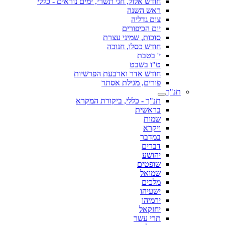
חודש אלול, חגי תשרי, ימים נוראים - כללי
ראש השנה
צום גדליה
יום הכיפורים
סוכות, שמיני עצרת
חודש כסלו, חנוכה
י' בטבת
ט"ו בשבט
חודש אדר וארבעת הפרשיות
פורים, מגילת אסתר
תנ"ך
תנ"ך - כללי, ביקורת המקרא
בראשית
שמות
ויקרא
במדבר
דברים
יהושע
שופטים
שמואל
מלכים
ישעיהו
ירמיהו
יחזקאל
תרי עשר