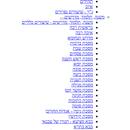
תהילים
איוב
נ"ך - שיעורים נפרדים
משנה, תלמוד, מדרשים
משנה, תלמוד, מדרשים - שיעורים כלליים
בראשית רבה
איכה רבה
מדרש תנחומא
מסכת ברכות
מסכת שבת
מסכת פסחים
מסכת ראש השנה
מסכת יומא
מסכת סוכה
מסכת ביצה
מסכת תענית
מסכת מגילה
מסכת מועד קטן
מסכת חגיגה
מסכת כתובות
מסכת סוטה
מסכת גיטין - אגדות החורבן
מסכת קידושין
בבא מציעא - תנורו של עכנאי
בבא בתרא