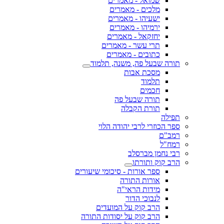
שמואל - מאמרים
מלכים - מאמרים
ישעיהו - מאמרים
ירמיהו - מאמרים
יחזקאל - מאמרים
תרי עשר - מאמרים
כתובים - מאמרים
תורה שבעל פה, משנה, תלמוד
מסכת אבות
תלמוד
חכמים
תורה שבעל פה
תורת הקבלה
תפילה
ספר הכוזרי לרבי יהודה הלוי
רמב"ם
רמח"ל
רבי נחמן מברסלב
הרב קוק ותורתו
ספר אורות - סיכומי שיעורים
אורות התורה
מידות הראי"ה
לנבוכי הדור
הרב קוק על המועדים
הרב קוק על יסודות התורה