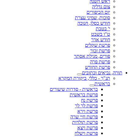
ראש השנה
צום גדליה
יום הכיפורים
סוכות, שמיני עצרת
חודש כסלו, חנוכה
י' בטבת
ט"ו בשבט
חודש אדר
פרשת שקלים
פרשת זכור
פורים, מגילת אסתר
פרשת פרה
פרשת החודש
תורה, נביאים וכתובים
תנ"ך - כללי, ביקורת המקרא
בראשית
בראשית - סדרות שיעורים
פרשת בראשית
פרשת נח
פרשת לך לך
פרשת וירא
פרשת חיי שרה
פרשת תולדות
פרשת ויצא
פרשת וישלח