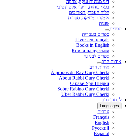
דיני ממונות ונזקין, צדקה
בעלי כוחות, ריפוי אלטרנטיבי
הלוח העברי, תאריכים
אומנות, מוזיקה, ספרות
שונות
ספרים
ספרים בעברית
Livres en français
Books in English
Книги на русском
ספרים לבני נח
אודות הרב
אודות הרב
À propos du Rav Oury Cherki
About Rabbi Oury Cherki
О раве Ури Шерки
Sobre Rabino Oury Cherki
Über Rabbi Oury Cherki
לכתוב לרב
Languages
עברית
Français
English
Русский
Español