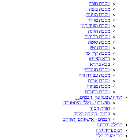
מסכת סוכה
מסכת ביצה
מסכת תענית
מסכת מגילה
מסכת מועד קטן
מסכת חגיגה
מסכת כתובות
מסכת סוטה
מסכת גיטין
מסכת קידושין
בבא מציעא
בבא בתרא
מסכת סנהדרין
מסכת עבודה זרה
מסכת אבות
מסכת מנחות
מסכת בכורות
תורה שבעל פה, חכמים
תושב"ע - כללי, היסטוריה
תורת הסוד
רבנות, פסיקת הלכה
חכמים - אישיותם ותורתם
תפילה וברכות
רב סעדיה גאון
רבי יהודה הלוי