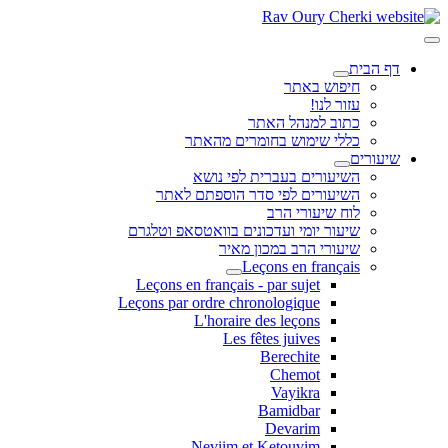
דף הבית
חיפוש באתר
עזור לנו!
כתוב למנהל האתר
כללי שימוש בחומרים מהאתר
שיעורים
השיעורים בעברית לפי נושא
השיעורים לפי סדר הוספתם לאתר
לוח שיעורי הרב
שיעור יומי ועדכונים בוואטסאפ וטלגרם
שיעורי הרב במכון מאיר
Leçons en français
Leçons en français - par sujet
Leçons par ordre chronologique
L'horaire des leçons
Les fêtes juives
Berechite
Chemot
Vayikra
Bamidbar
Devarim
Neviim et Ketouvim