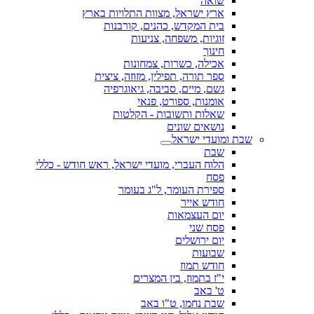
שואה
ארץ ישראל, מצוות התלויות בארץ
בית המקדש, כהנים, קורבנות
זוגיות, משפחה, צניעות
חינוך
אכילה, כשרות, צמחונות
ספר תורה, תפילין, מזוזה, ציצית
גשם, מיים, סביבה, גיאוגרפיה
אומנות, ספורט, פנאי
שאלות ותשובות - הקלטות
נושאים שונים
שבת ומועדי ישראל
שבת
הלוח העברי, מועדי ישראל, ראש חודש - כללי
פסח
ספירת העומר, ל"ג בעומר
חודש אייר
יום העצמאות
פסח שני
יום ירושלים
שבועות
חודש תמוז
י"ז בתמוז, בין המצרים
ט' באב
שבת נחמו, ט"ו באב