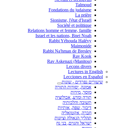
Talmoud
Fondations du judaisme
La prière
Sionisme, l'état d'Israël
Société et politique
Relations homme et femme, famille
Israel et les nations, Bnei Noah
Rabbi Yéhouda Halévy
Maimonide
Rabbi Na'hman de Breslev
Rav Kook
(Rav Askenazi (Manitou
Leçons divers
Lectures in English
Lecciones en Español
שיעורים נפרדים - שונות
אמונה, יסודות התורה
מוסר, מידות
תורה ומדע, אבולוציה
תשובה והלכותיה
דיבור, שפה, אותיות
חברה, אקטואליה
תהליך הגאולה וציונות
ישראל והגוים, בני נח