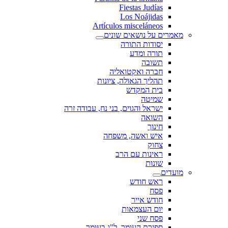
Fiestas Judías
Los Noájidas
Artículos misceláneos
מאמרים על נושאים שונים
יסודות התורה
תורה ומדע
תשובה
חברה ואקטואליה
תהליך הגאולה, ציונות
בית המקדש
שמיטה
ישראל והגוים, בני נח, עבודה זרה
השואה
חינוך
איש ואשה, משפחה
צחוק
ראינות עם הרב
שונות
מועדים
ראש חודש
פסח
חודש אייר
יום העצמאות
פסח שני
ספירת העומר, ל"ג בעומר