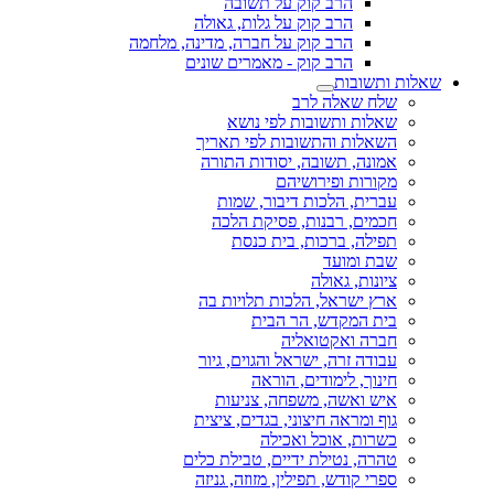
הרב קוק על תשובה
הרב קוק על גלות, גאולה
הרב קוק על חברה, מדינה, מלחמה
הרב קוק - מאמרים שונים
שאלות ותשובות
שלח שאלה לרב
שאלות ותשובות לפי נושא
השאלות והתשובות לפי תאריך
אמונה, תשובה, יסודות התורה
מקורות ופירושיהם
עברית, הלכות דיבור, שמות
חכמים, רבנות, פסיקת הלכה
תפילה, ברכות, בית כנסת
שבת ומועד
ציונות, גאולה
ארץ ישראל, הלכות תלויות בה
בית המקדש, הר הבית
חברה ואקטואליה
עבודה זרה, ישראל והגוים, גיור
חינוך, לימודים, הוראה
איש ואשה, משפחה, צניעות
גוף ומראה חיצוני, בגדים, ציצית
כשרות, אוכל ואכילה
טהרה, נטילת ידיים, טבילת כלים
ספרי קודש, תפילין, מזוזה, גניזה