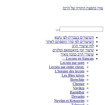
עזרו בהפצת התורה של הרב!
השיעורים בעברית לפי נושא
השיעורים לפי סדר הוספתם לאתר
לוח שיעורי הרב
שיעור יומי בוואטסאפ וטלגרם
שיעורי הרב במכון מאיר
Leçons en français
Leçons par sujet
.Leçons par ordre chron
L'horaire des leçons
Les fêtes juives
Berechite
Chemot
Vayikra
Bamidbar
Devarim
Neviim et Ketouvim
Talmoud