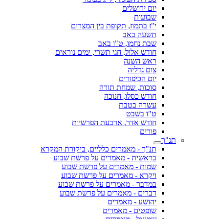
יום ירושלים
שבועות
י"ז בתמוז, תקופת בין המצרים
תשעה באב
שבת נחמו, ט"ו באב
חודש אלול, חגי תשרי, ימים נוראים
ראש השנה
צום גדליה
יום הכיפורים
סוכות, שמחת תורה
חודש כסלו, חנוכה
עשרה בטבת
ט"ו בשבט
חודש אדר, ארבעת הפרשיות
פורים
תנ"ך
תנ"ך - מאמרים כלליים, ביקורת המקרא
בראשית - מאמרים על פרשת שבוע
שמות - מאמרים על פרשת שבוע
ויקרא - מאמרים על פרשת שבוע
במדבר - מאמרים על פרשת שבוע
דברים - מאמרים על פרשת שבוע
יהושע - מאמרים
שופטים - מאמרים