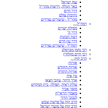
נצח ישראל
באר הגולה, דרשות מהר"ל
דרך חיים
נתיבות עולם
מהר"ל - שיעורים נפרדים
רמח"ל
מסילת ישרים
דרך ה'
דעת תבונות
דרך עץ חיים
רמח"ל - שיעורים נפרדים
רבי נחמן מברסלב
רבי חיים מוולוז'ין
הרב קוק
אורות
אורות הקודש
אורות התורה
עין איה
אדר היקר, עקבי הצאן
עולת ראיה, תפילה, בית המקדש
מוסר אביך
מאמרי הראי"ה
לנבוכי הדור
הרב קוק על פרשת שבוע
הרב קוק על מועדי ישראל