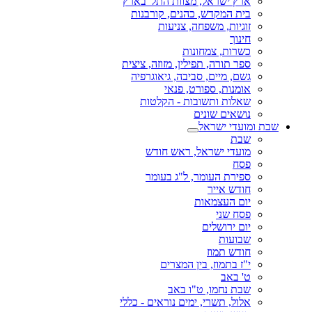
ארץ ישראל, מצוות התל' בארץ
בית המקדש, כהנים, קורבנות
זוגיות, משפחה, צניעות
חינוך
כשרות, צמחונות
ספר תורה, תפילין, מזוזה, ציצית
גשם, מיים, סביבה, גיאוגרפיה
אומנות, ספורט, פנאי
שאלות ותשובות - הקלטות
נושאים שונים
שבת ומועדי ישראל
שבת
מועדי ישראל, ראש חודש
פסח
ספירת העומר, ל"ג בעומר
חודש אייר
יום העצמאות
פסח שני
יום ירושלים
שבועות
חודש תמוז
י"ז בתמוז, בין המצרים
ט' באב
שבת נחמו, ט"ו באב
אלול, תשרי, ימים נוראים - כללי