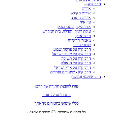
הרב קוק
אורות
אורות הקודש
אורות התורה
עין איה
אדר היקר, עקבי הצאן
עולת ראיה, תפילה, בית המקדש
מוסר אביך
מאמרי הראי"ה
לנבוכי הדור
הרב קוק על פרשת שבוע
הרב קוק על מועדי ישראל
הרב קוק על תשובה
הרב קוק על הגאולה
הרב קוק על ארץ ישראל
הרב קוק - שיעורים נפרדים
הרב אשכנזי (מניטו)
עזרו להפצת התורה של הרב!
כתבו למנהל האתר
כללי שימוש בחומרים מהאתר
כל הזכויות שמורות. Ⓒ תשפ"ה (2026)