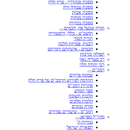
מסכת סנהדרין - פרק חלק
מסכת עבודה זרה
מסכת אבות
מסכת מנחות
מסכת בכורות
תורה שבעל פה, חכמים
תושב"ע - כללי, היסטוריה
תורת הסוד
רבנות, פסיקת הלכה
חכמים - אישיותם ותורתם
תפילה וברכות
רב סעדיה גאון
רבי יהודה הלוי
רמב"ם
שמונה פרקים
הקדמה לפירוש הרמב"ם על פרק חלק
איגרות רמב"ם
ספר המדע
הלכות תשובה
הלכות מלכים
מורה נבוכים
רמב"ם - שיעורים נפרדים
מהר"ל מפראג
גבורות ה'
תפארת ישראל