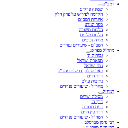
רמב"ם
שמונה פרקים
הקדמה לפירוש על פרק חלק
איגרות רמב"ם
ספר המדע
הלכות תשובה
הלכות מלכים
מורה נבוכים
רמב"ם - שיעורים נפרדים
מהר"ל מפראג
גבורות ה'
תפארת ישראל
נצח ישראל
באר הגולה, דרשות מהר"ל
דרך חיים
נתיבות עולם
מהר"ל - שיעורים נפרדים
רמח"ל
מסילת ישרים
דרך ה'
דעת תבונות
דרך עץ חיים
רמח"ל - שיעורים נפרדים
רבי נחמן מברסלב
רבי חיים מוולוז'ין