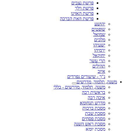
פרשת נצבים
פרשת וילך
פרשת האזינו
פרשת וזאת הברכה
יהושע
שופטים
שמואל
מלכים
ישעיהו
ירמיהו
יחזקאל
תרי עשר
תהילים
איוב
נ"ך - שיעורים נפרדים
משנה, תלמוד, מדרשים
משנה, תלמוד, מדרשים - כללי
בראשית רבה
איכה רבה
מדרש תנחומא
מסכת ברכות
מסכת שבת
מסכת פסחים
מסכת ראש השנה
מסכת יומא