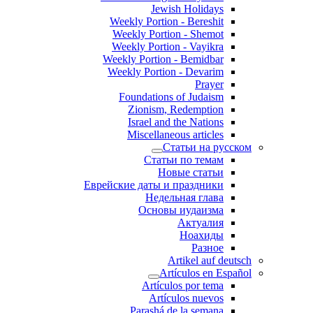
Jewish Holidays
Weekly Portion - Bereshit
Weekly Portion - Shemot
Weekly Portion - Vayikra
Weekly Portion - Bemidbar
Weekly Portion - Devarim
Prayer
Foundations of Judaism
Zionism, Redemption
Israel and the Nations
Miscellaneous articles
Статьи на русском
Статьи по темам
Новые статьи
Еврейские даты и праздники
Недельная глава
Основы иудаизма
Актуалия
Ноахиды
Разное
Artikel auf deutsch
Artículos en Español
Artículos por tema
Artículos nuevos
Parashá de la semana