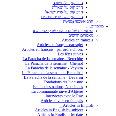
הרב קוק על תשובה
הרב קוק על הגאולה
הרב קוק על ארץ ישראל
הרב קוק - שיעורים נפרדים
הרב אשכנזי (מניטו)
מאמרים
המאמרים של הרב אורי שרקי לפי נושא
מאמרים חדשים
Articles en français
Articles en français par sujet
.Articles en français - par ordre chron
Les fêtes juives
La Paracha de la semaine - Berechite
La Paracha de la semaine - Chemot
La Paracha de la semaine - Vayikra
La Paracha de la semaine - Bemidbar
La Paracha de la semaine - Devarim
Fondations du Judaisme
Israël et les nations, Noachides
La communauté juive d'Algérie
Interviews avec le Rav
Articles divers en français
Articles in English
Articles in English by subject
Articles in English - by date