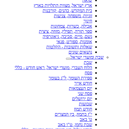
שואה
ארץ ישראל, מצוות התלויות בארץ
בית המקדש, כהנים, קורבנות
זוגיות, משפחה, צניעות
חינוך
אכילה, כשרות, צמחונות
ספר תורה, תפילין, מזוזה, ציצית
גשם, מיים, סביבה, גיאוגרפיה
אומנות, ספורט, פנאי
שאלות ותשובות - הקלטות
נושאים שונים
שבת ומועדי ישראל
שבת
הלוח העברי, מועדי ישראל, ראש חודש - כללי
פסח
ספירת העומר, ל"ג בעומר
חודש אייר
יום העצמאות
פסח שני
יום ירושלים
שבועות
חודש תמוז
י"ז בתמוז, בין המצרים
ט' באב
שבת נחמו, ט"ו באב