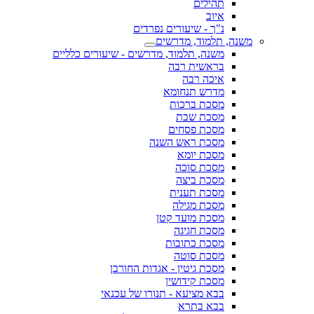
תהילים
איוב
נ"ך - שיעורים נפרדים
משנה, תלמוד, מדרשים
משנה, תלמוד, מדרשים - שיעורים כלליים
בראשית רבה
איכה רבה
מדרש תנחומא
מסכת ברכות
מסכת שבת
מסכת פסחים
מסכת ראש השנה
מסכת יומא
מסכת סוכה
מסכת ביצה
מסכת תענית
מסכת מגילה
מסכת מועד קטן
מסכת חגיגה
מסכת כתובות
מסכת סוטה
מסכת גיטין - אגדות החורבן
מסכת קידושין
בבא מציעא - תנורו של עכנאי
בבא בתרא