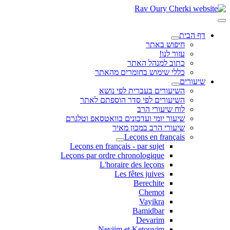
דף הבית
חיפוש באתר
עזור לנו!
כתוב למנהל האתר
כללי שימוש בחומרים מהאתר
שיעורים
השיעורים בעברית לפי נושא
השיעורים לפי סדר הוספתם לאתר
לוח שיעורי הרב
שיעור יומי ועדכונים בוואטסאפ וטלגרם
שיעורי הרב במכון מאיר
Leçons en français
Leçons en français - par sujet
Leçons par ordre chronologique
L'horaire des leçons
Les fêtes juives
Berechite
Chemot
Vayikra
Bamidbar
Devarim
Neviim et Ketouvim