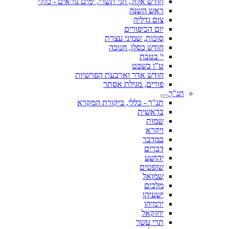
חודש אלול, חגי תשרי, ימים נוראים - כללי
ראש השנה
צום גדליה
יום הכיפורים
סוכות, שמיני עצרת
חודש כסלו, חנוכה
י' בטבת
ט"ו בשבט
חודש אדר וארבעת הפרשיות
פורים, מגילת אסתר
תנ"ך
תנ"ך - כללי, ביקורת המקרא
בראשית
שמות
ויקרא
במדבר
דברים
יהושע
שופטים
שמואל
מלכים
ישעיהו
ירמיהו
יחזקאל
תרי עשר