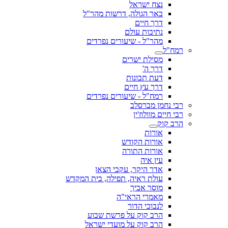
נצח ישראל
באר הגולה, דרשות מהר"ל
דרך חיים
נתיבות עולם
מהר"ל - שיעורים נפרדים
רמח"ל
מסילת ישרים
דרך ה'
דעת תבונות
דרך עץ חיים
רמח"ל - שיעורים נפרדים
רבי נחמן מברסלב
רבי חיים מוולוז'ין
הרב קוק
אורות
אורות הקודש
אורות התורה
עין איה
אדר היקר, עקבי הצאן
עולת ראיה, תפילה, בית המקדש
מוסר אביך
מאמרי הראי"ה
לנבוכי הדור
הרב קוק על פרשת שבוע
הרב קוק על מועדי ישראל