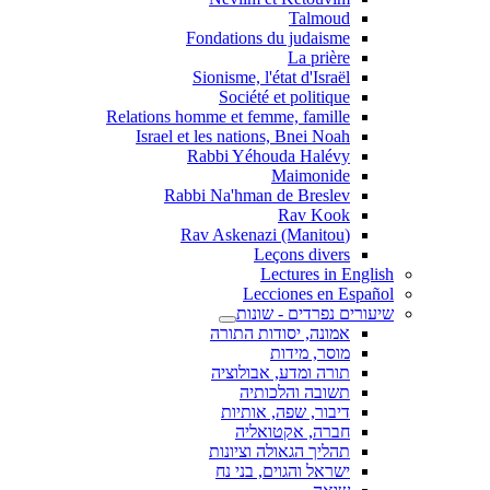
Talmoud
Fondations du judaisme
La prière
Sionisme, l'état d'Israël
Société et politique
Relations homme et femme, famille
Israel et les nations, Bnei Noah
Rabbi Yéhouda Halévy
Maimonide
Rabbi Na'hman de Breslev
Rav Kook
(Rav Askenazi (Manitou
Leçons divers
Lectures in English
Lecciones en Español
שיעורים נפרדים - שונות
אמונה, יסודות התורה
מוסר, מידות
תורה ומדע, אבולוציה
תשובה והלכותיה
דיבור, שפה, אותיות
חברה, אקטואליה
תהליך הגאולה וציונות
ישראל והגוים, בני נח