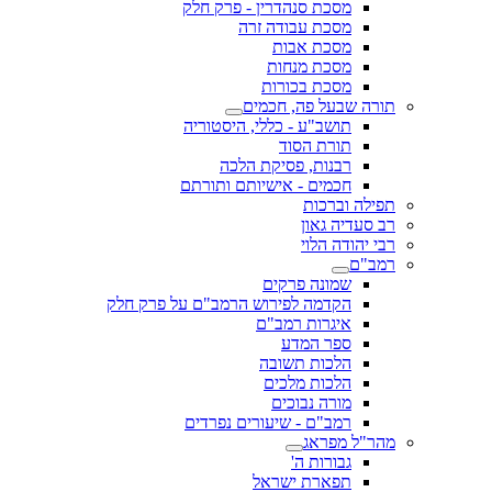
מסכת סנהדרין - פרק חלק
מסכת עבודה זרה
מסכת אבות
מסכת מנחות
מסכת בכורות
תורה שבעל פה, חכמים
תושב"ע - כללי, היסטוריה
תורת הסוד
רבנות, פסיקת הלכה
חכמים - אישיותם ותורתם
תפילה וברכות
רב סעדיה גאון
רבי יהודה הלוי
רמב"ם
שמונה פרקים
הקדמה לפירוש הרמב"ם על פרק חלק
איגרות רמב"ם
ספר המדע
הלכות תשובה
הלכות מלכים
מורה נבוכים
רמב"ם - שיעורים נפרדים
מהר"ל מפראג
גבורות ה'
תפארת ישראל