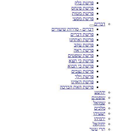
פרשת בלק
פרשת פינחס
פרשת מטות
פרשת מסעי
דברים
דברים - סדרות שיעורים
פרשת דברים
פרשת ואתחנן
פרשת עקב
פרשת ראה
פרשת שופטים
פרשת כי תצא
פרשת כי תבוא
פרשת נצבים
פרשת וילך
פרשת האזינו
פרשת וזאת הברכה
יהושע
שופטים
שמואל
מלכים
ישעיהו
ירמיהו
יחזקאל
תרי עשר