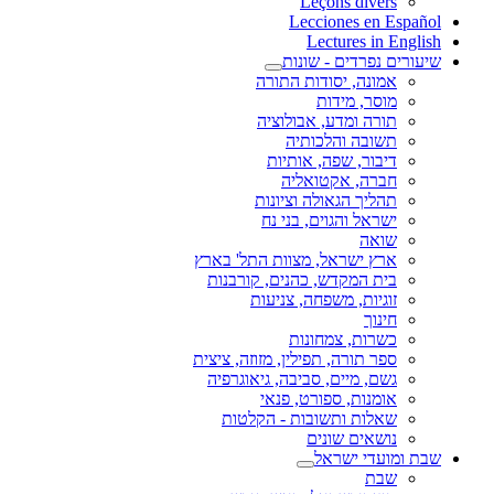
Leçons divers
Lecciones en Español
Lectures in English
שיעורים נפרדים - שונות
אמונה, יסודות התורה
מוסר, מידות
תורה ומדע, אבולוציה
תשובה והלכותיה
דיבור, שפה, אותיות
חברה, אקטואליה
תהליך הגאולה וציונות
ישראל והגוים, בני נח
שואה
ארץ ישראל, מצוות התל' בארץ
בית המקדש, כהנים, קורבנות
זוגיות, משפחה, צניעות
חינוך
כשרות, צמחונות
ספר תורה, תפילין, מזוזה, ציצית
גשם, מיים, סביבה, גיאוגרפיה
אומנות, ספורט, פנאי
שאלות ותשובות - הקלטות
נושאים שונים
שבת ומועדי ישראל
שבת