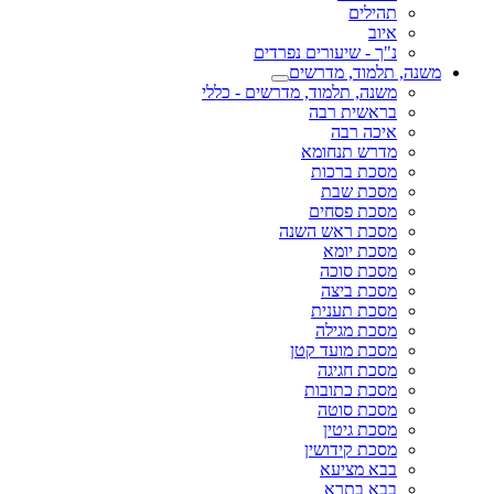
תהילים
איוב
נ"ך - שיעורים נפרדים
משנה, תלמוד, מדרשים
משנה, תלמוד, מדרשים - כללי
בראשית רבה
איכה רבה
מדרש תנחומא
מסכת ברכות
מסכת שבת
מסכת פסחים
מסכת ראש השנה
מסכת יומא
מסכת סוכה
מסכת ביצה
מסכת תענית
מסכת מגילה
מסכת מועד קטן
מסכת חגיגה
מסכת כתובות
מסכת סוטה
מסכת גיטין
מסכת קידושין
בבא מציעא
בבא בתרא