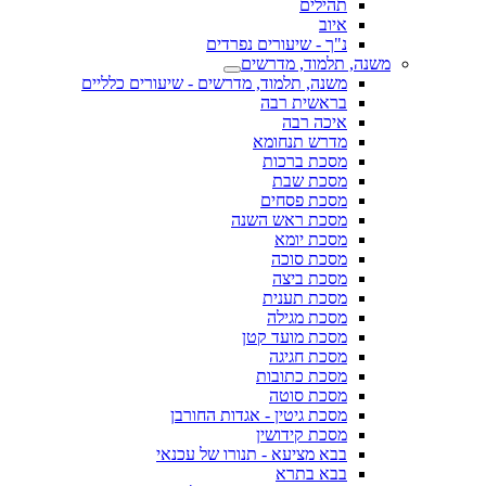
תהילים
איוב
נ"ך - שיעורים נפרדים
משנה, תלמוד, מדרשים
משנה, תלמוד, מדרשים - שיעורים כלליים
בראשית רבה
איכה רבה
מדרש תנחומא
מסכת ברכות
מסכת שבת
מסכת פסחים
מסכת ראש השנה
מסכת יומא
מסכת סוכה
מסכת ביצה
מסכת תענית
מסכת מגילה
מסכת מועד קטן
מסכת חגיגה
מסכת כתובות
מסכת סוטה
מסכת גיטין - אגדות החורבן
מסכת קידושין
בבא מציעא - תנורו של עכנאי
בבא בתרא