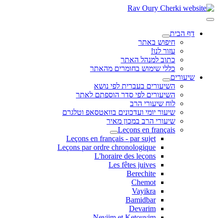
דף הבית
חיפוש באתר
עזור לנו!
כתוב למנהל האתר
כללי שימוש בחומרים מהאתר
שיעורים
השיעורים בעברית לפי נושא
השיעורים לפי סדר הוספתם לאתר
לוח שיעורי הרב
שיעור יומי ועדכונים בוואטסאפ וטלגרם
שיעורי הרב במכון מאיר
Leçons en français
Leçons en français - par sujet
Leçons par ordre chronologique
L'horaire des leçons
Les fêtes juives
Berechite
Chemot
Vayikra
Bamidbar
Devarim
Neviim et Ketouvim