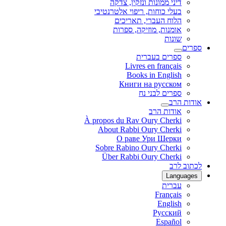
דיני ממונות ונזקין, צדקה
בעלי כוחות, ריפוי אלטרנטיבי
הלוח העברי, תאריכים
אומנות, מוזיקה, ספרות
שונות
ספרים
ספרים בעברית
Livres en français
Books in English
Книги на русском
ספרים לבני נח
אודות הרב
אודות הרב
À propos du Rav Oury Cherki
About Rabbi Oury Cherki
О раве Ури Шерки
Sobre Rabino Oury Cherki
Über Rabbi Oury Cherki
לכתוב לרב
Languages
עברית
Français
English
Русский
Español