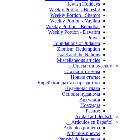
Jewish Holidays
Weekly Portion - Bereshit
Weekly Portion - Shemot
Weekly Portion - Vayikra
Weekly Portion - Bemidbar
Weekly Portion - Devarim
Prayer
Foundations of Judaism
Zionism, Redemption
Israel and the Nations
Miscellaneous articles
Статьи на русском
Статьи по темам
Новые статьи
Еврейские даты и праздники
Недельная глава
Основы иудаизма
Актуалия
Ноахиды
Разное
Artikel auf deutsch
Artículos en Español
Artículos por tema
Artículos nuevos
Parashá de la semana