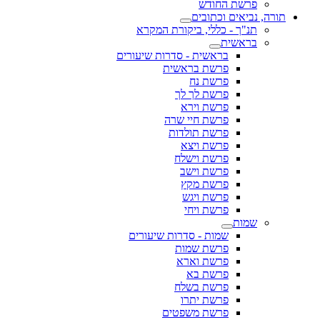
פרשת החודש
תורה, נביאים וכתובים
תנ"ך - כללי, ביקורת המקרא
בראשית
בראשית - סדרות שיעורים
פרשת בראשית
פרשת נח
פרשת לך לך
פרשת וירא
פרשת חיי שרה
פרשת תולדות
פרשת ויצא
פרשת וישלח
פרשת וישב
פרשת מקץ
פרשת ויגש
פרשת ויחי
שמות
שמות - סדרות שיעורים
פרשת שמות
פרשת וארא
פרשת בא
פרשת בשלח
פרשת יתרו
פרשת משפטים