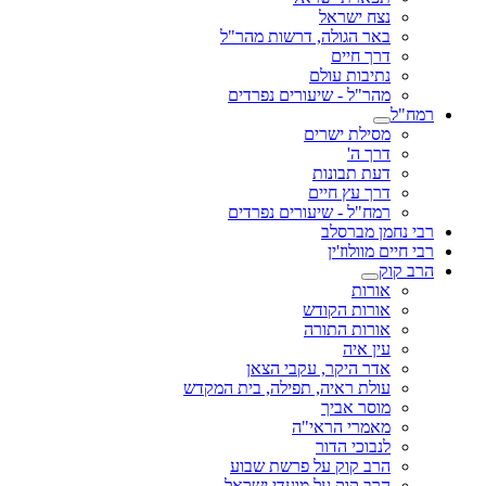
נצח ישראל
באר הגולה, דרשות מהר"ל
דרך חיים
נתיבות עולם
מהר"ל - שיעורים נפרדים
רמח"ל
מסילת ישרים
דרך ה'
דעת תבונות
דרך עץ חיים
רמח"ל - שיעורים נפרדים
רבי נחמן מברסלב
רבי חיים מוולוז'ין
הרב קוק
אורות
אורות הקודש
אורות התורה
עין איה
אדר היקר, עקבי הצאן
עולת ראיה, תפילה, בית המקדש
מוסר אביך
מאמרי הראי"ה
לנבוכי הדור
הרב קוק על פרשת שבוע
הרב קוק על מועדי ישראל