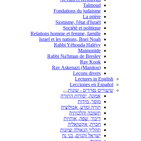
Talmoud
Fondations du judaisme
La prière
Sionisme, l'état d'Israël
Société et politique
Relations homme et femme, famille
Israel et les nations, Bnei Noah
Rabbi Yéhouda Halévy
Maimonide
Rabbi Na'hman de Breslev
Rav Kook
(Rav Askenazi (Manitou
Leçons divers
Lectures in English
Lecciones en Español
שיעורים נפרדים - שונות
אמונה, יסודות התורה
מוסר, מידות
תורה ומדע, אבולוציה
תשובה והלכותיה
דיבור, שפה, אותיות
חברה, אקטואליה
תהליך הגאולה וציונות
ישראל והגוים, בני נח