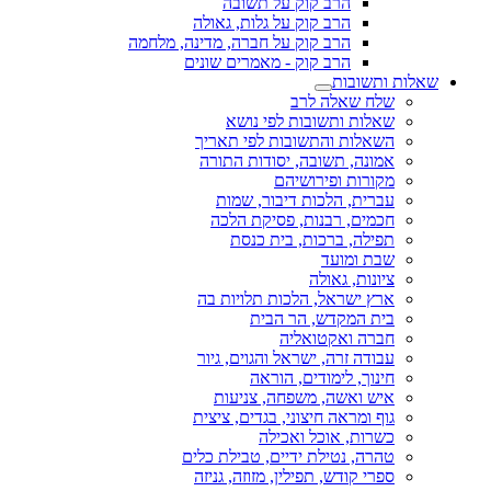
הרב קוק על תשובה
הרב קוק על גלות, גאולה
הרב קוק על חברה, מדינה, מלחמה
הרב קוק - מאמרים שונים
שאלות ותשובות
שלח שאלה לרב
שאלות ותשובות לפי נושא
השאלות והתשובות לפי תאריך
אמונה, תשובה, יסודות התורה
מקורות ופירושיהם
עברית, הלכות דיבור, שמות
חכמים, רבנות, פסיקת הלכה
תפילה, ברכות, בית כנסת
שבת ומועד
ציונות, גאולה
ארץ ישראל, הלכות תלויות בה
בית המקדש, הר הבית
חברה ואקטואליה
עבודה זרה, ישראל והגוים, גיור
חינוך, לימודים, הוראה
איש ואשה, משפחה, צניעות
גוף ומראה חיצוני, בגדים, ציצית
כשרות, אוכל ואכילה
טהרה, נטילת ידיים, טבילת כלים
ספרי קודש, תפילין, מזוזה, גניזה