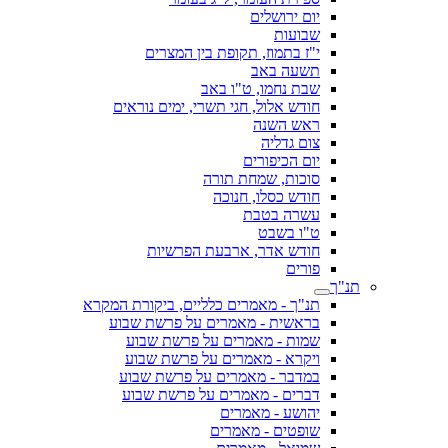
יום ירושלים
שבועות
י"ז בתמוז, תקופת בין המצרים
תשעה באב
שבת נחמו, ט"ו באב
חודש אלול, חגי תשרי, ימים נוראים
ראש השנה
צום גדליה
יום הכיפורים
סוכות, שמחת תורה
חודש כסלו, חנוכה
עשרה בטבת
ט"ו בשבט
חודש אדר, ארבעת הפרשיות
פורים
תנ"ך
תנ"ך - מאמרים כלליים, ביקורת המקרא
בראשית - מאמרים על פרשת שבוע
שמות - מאמרים על פרשת שבוע
ויקרא - מאמרים על פרשת שבוע
במדבר - מאמרים על פרשת שבוע
דברים - מאמרים על פרשת שבוע
יהושע - מאמרים
שופטים - מאמרים