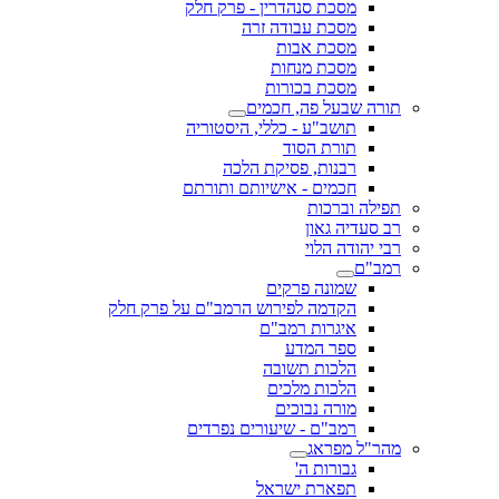
מסכת סנהדרין - פרק חלק
מסכת עבודה זרה
מסכת אבות
מסכת מנחות
מסכת בכורות
תורה שבעל פה, חכמים
תושב"ע - כללי, היסטוריה
תורת הסוד
רבנות, פסיקת הלכה
חכמים - אישיותם ותורתם
תפילה וברכות
רב סעדיה גאון
רבי יהודה הלוי
רמב"ם
שמונה פרקים
הקדמה לפירוש הרמב"ם על פרק חלק
איגרות רמב"ם
ספר המדע
הלכות תשובה
הלכות מלכים
מורה נבוכים
רמב"ם - שיעורים נפרדים
מהר"ל מפראג
גבורות ה'
תפארת ישראל