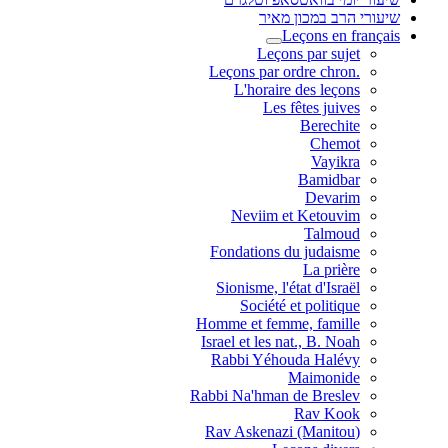
שיעורי הרב במכון מאיר
Leçons en français
Leçons par sujet
.Leçons par ordre chron
L'horaire des leçons
Les fêtes juives
Berechite
Chemot
Vayikra
Bamidbar
Devarim
Neviim et Ketouvim
Talmoud
Fondations du judaisme
La prière
Sionisme, l'état d'Israël
Société et politique
Homme et femme, famille
Israel et les nat., B. Noah
Rabbi Yéhouda Halévy
Maimonide
Rabbi Na'hman de Breslev
Rav Kook
(Rav Askenazi (Manitou