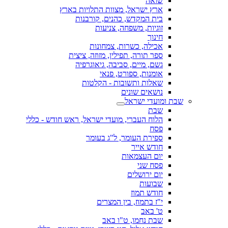
שואה
ארץ ישראל, מצוות התלויות בארץ
בית המקדש, כהנים, קורבנות
זוגיות, משפחה, צניעות
חינוך
אכילה, כשרות, צמחונות
ספר תורה, תפילין, מזוזה, ציצית
גשם, מיים, סביבה, גיאוגרפיה
אומנות, ספורט, פנאי
שאלות ותשובות - הקלטות
נושאים שונים
שבת ומועדי ישראל
שבת
הלוח העברי, מועדי ישראל, ראש חודש - כללי
פסח
ספירת העומר, ל"ג בעומר
חודש אייר
יום העצמאות
פסח שני
יום ירושלים
שבועות
חודש תמוז
י"ז בתמוז, בין המצרים
ט' באב
שבת נחמו, ט"ו באב