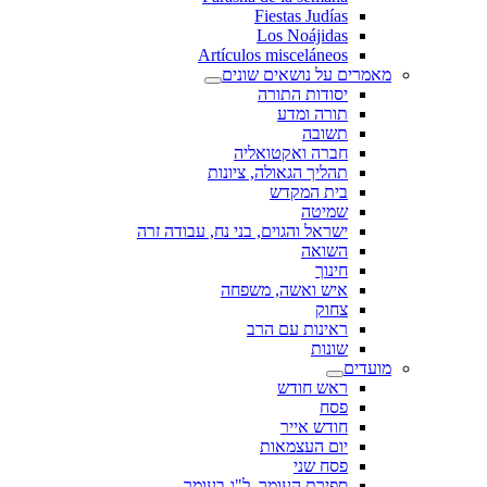
Fiestas Judías
Los Noájidas
Artículos misceláneos
מאמרים על נושאים שונים
יסודות התורה
תורה ומדע
תשובה
חברה ואקטואליה
תהליך הגאולה, ציונות
בית המקדש
שמיטה
ישראל והגוים, בני נח, עבודה זרה
השואה
חינוך
איש ואשה, משפחה
צחוק
ראינות עם הרב
שונות
מועדים
ראש חודש
פסח
חודש אייר
יום העצמאות
פסח שני
ספירת העומר, ל"ג בעומר