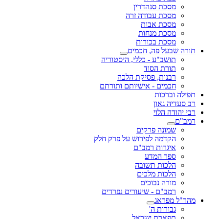
מסכת סנהדרין
מסכת עבודה זרה
מסכת אבות
מסכת מנחות
מסכת בכורות
תורה שבעל פה, חכמים
תושב"ע - כללי, היסטוריה
תורת הסוד
רבנות, פסיקת הלכה
חכמים - אישיותם ותורתם
תפילה וברכות
רב סעדיה גאון
רבי יהודה הלוי
רמב"ם
שמונה פרקים
הקדמה לפירוש על פרק חלק
איגרות רמב"ם
ספר המדע
הלכות תשובה
הלכות מלכים
מורה נבוכים
רמב"ם - שיעורים נפרדים
מהר"ל מפראג
גבורות ה'
תפארת ישראל