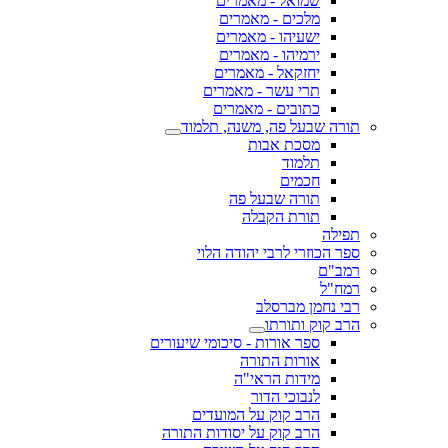
שמואל - מאמרים
מלכים - מאמרים
ישעיהו - מאמרים
ירמיהו - מאמרים
יחזקאל - מאמרים
תרי עשר - מאמרים
כתובים - מאמרים
תורה שבעל פה, משנה, תלמוד
מסכת אבות
תלמוד
חכמים
תורה שבעל פה
תורת הקבלה
תפילה
ספר הכוזרי לרבי יהודה הלוי
רמב"ם
רמח"ל
רבי נחמן מברסלב
הרב קוק ותורתו
ספר אורות - סיכומי שיעורים
אורות התורה
מידות הראי"ה
לנבוכי הדור
הרב קוק על המועדים
הרב קוק על יסודות התורה