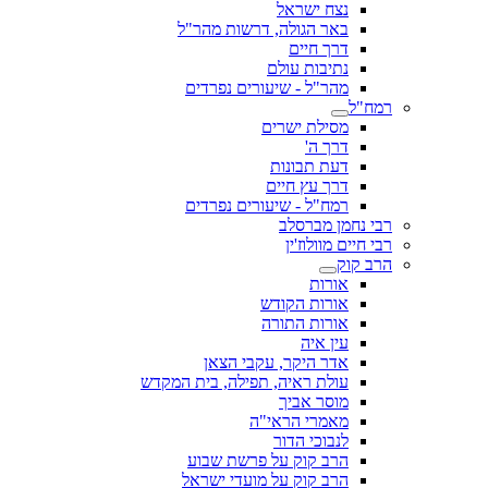
נצח ישראל
באר הגולה, דרשות מהר"ל
דרך חיים
נתיבות עולם
מהר"ל - שיעורים נפרדים
רמח"ל
מסילת ישרים
דרך ה'
דעת תבונות
דרך עץ חיים
רמח"ל - שיעורים נפרדים
רבי נחמן מברסלב
רבי חיים מוולוז'ין
הרב קוק
אורות
אורות הקודש
אורות התורה
עין איה
אדר היקר, עקבי הצאן
עולת ראיה, תפילה, בית המקדש
מוסר אביך
מאמרי הראי"ה
לנבוכי הדור
הרב קוק על פרשת שבוע
הרב קוק על מועדי ישראל