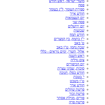
מועדי ישראל, ראש חודש
פסח
ספירת העומר, ל"ג בעומר
חודש אייר
יום העצמאות
פסח שני
יום ירושלים
שבועות
חודש תמוז
י"ז בתמוז, בין המצרים
ט' באב
שבת נחמו, ט"ו באב
אלול, תשרי, ימים נוראים - כללי
ראש השנה
צום גדליה
יום הכיפורים
סוכות, שמיני עצרת
חודש כסלו, חנוכה
י' בטבת
ט"ו בשבט
חודש אדר
פרשת שקלים
פרשת זכור
פורים, מגילת אסתר
פרשת פרה