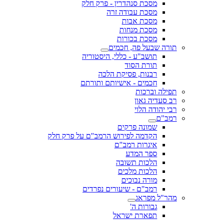
מסכת סנהדרין - פרק חלק
מסכת עבודה זרה
מסכת אבות
מסכת מנחות
מסכת בכורות
תורה שבעל פה, חכמים
תושב"ע - כללי, היסטוריה
תורת הסוד
רבנות, פסיקת הלכה
חכמים - אישיותם ותורתם
תפילה וברכות
רב סעדיה גאון
רבי יהודה הלוי
רמב"ם
שמונה פרקים
הקדמה לפירוש הרמב"ם על פרק חלק
איגרות רמב"ם
ספר המדע
הלכות תשובה
הלכות מלכים
מורה נבוכים
רמב"ם - שיעורים נפרדים
מהר"ל מפראג
גבורות ה'
תפארת ישראל