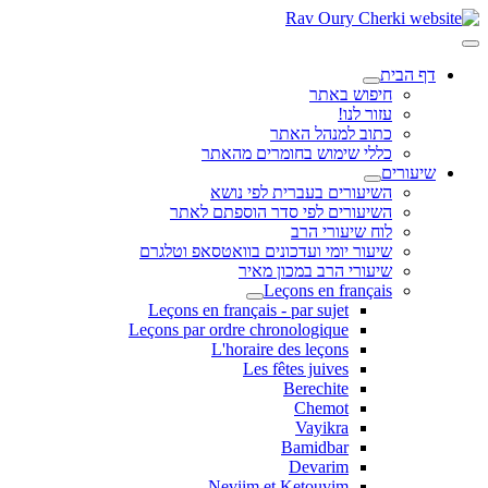
דף הבית
חיפוש באתר
עזור לנו!
כתוב למנהל האתר
כללי שימוש בחומרים מהאתר
שיעורים
השיעורים בעברית לפי נושא
השיעורים לפי סדר הוספתם לאתר
לוח שיעורי הרב
שיעור יומי ועדכונים בוואטסאפ וטלגרם
שיעורי הרב במכון מאיר
Leçons en français
Leçons en français - par sujet
Leçons par ordre chronologique
L'horaire des leçons
Les fêtes juives
Berechite
Chemot
Vayikra
Bamidbar
Devarim
Neviim et Ketouvim