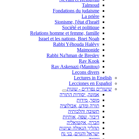
Talmoud
Fondations du judaisme
La prière
Sionisme, l'état d'Israël
Société et politique
Relations homme et femme, famille
Israel et les nations, Bnei Noah
Rabbi Yéhouda Halévy
Maimonide
Rabbi Na'hman de Breslev
Rav Kook
(Rav Askenazi (Manitou
Leçons divers
Lectures in English
Lecciones en Español
שיעורים נפרדים - שונות
אמונה, יסודות התורה
מוסר, מידות
תורה ומדע, אבולוציה
תשובה והלכותיה
דיבור, שפה, אותיות
חברה, אקטואליה
תהליך הגאולה וציונות
ישראל והגוים, בני נח