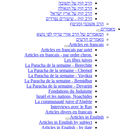
הרב קוק על תשובה
הרב קוק על הגאולה
הרב קוק על ארץ ישראל
הרב קוק - שיעורים נפרדים
הרב אשכנזי (מניטו)
מאמרים
המאמרים של הרב אורי שרקי לפי נושא
מאמרים חדשים
Articles en français
Articles en français par sujet
.Articles en français - par ordre chron
Les fêtes juives
La Paracha de la semaine - Berechite
La Paracha de la semaine - Chemot
La Paracha de la semaine - Vayikra
La Paracha de la semaine - Bemidbar
La Paracha de la semaine - Devarim
Fondations du Judaisme
Israël et les nations, Noachides
La communauté juive d'Algérie
Interviews avec le Rav
Articles divers en français
Articles in English
Articles in English by subject
Articles in English - by date