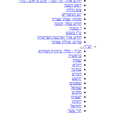
חודש אלול, חגי תשרי, ימים נוראים - כללי
ראש השנה
צום גדליה
יום הכיפורים
סוכות, שמיני עצרת
חודש כסלו, חנוכה
י' בטבת
ט"ו בשבט
חודש אדר וארבעת הפרשיות
פורים, מגילת אסתר
תנ"ך
תנ"ך - כללי, ביקורת המקרא
בראשית
שמות
ויקרא
במדבר
דברים
יהושע
שופטים
שמואל
מלכים
ישעיהו
ירמיהו
יחזקאל
תרי עשר