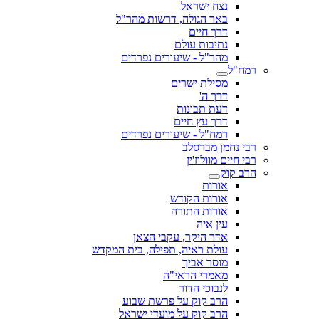
נצח ישראל
באר הגולה, דרשות מהר"ל
דרך חיים
נתיבות עולם
מהר"ל - שיעורים נפרדים
רמח"ל
מסילת ישרים
דרך ה'
דעת תבונות
דרך עץ חיים
רמח"ל - שיעורים נפרדים
רבי נחמן מברסלב
רבי חיים מוולוז'ין
הרב קוק
אורות
אורות הקודש
אורות התורה
עין איה
אדר היקר, עקבי הצאן
עולת ראיה, תפילה, בית המקדש
מוסר אביך
מאמרי הראי"ה
לנבוכי הדור
הרב קוק על פרשת שבוע
הרב קוק על מועדי ישראל