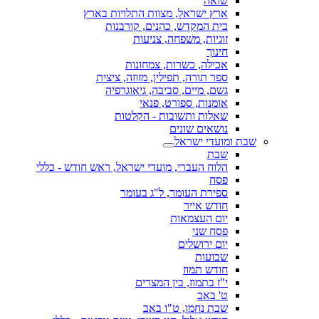
שואה
ארץ ישראל, מצוות התלויות בארץ
בית המקדש, כהנים, קורבנות
זוגיות, משפחה, צניעות
חינוך
אכילה, כשרות, צמחונות
ספר תורה, תפילין, מזוזה, ציצית
גשם, מיים, סביבה, גיאוגרפיה
אומנות, ספורט, פנאי
שאלות ותשובות - הקלטות
נושאים שונים
שבת ומועדי ישראל
שבת
הלוח העברי, מועדי ישראל, ראש חודש - כללי
פסח
ספירת העומר, ל"ג בעומר
חודש אייר
יום העצמאות
פסח שני
יום ירושלים
שבועות
חודש תמוז
י"ז בתמוז, בין המצרים
ט' באב
שבת נחמו, ט"ו באב