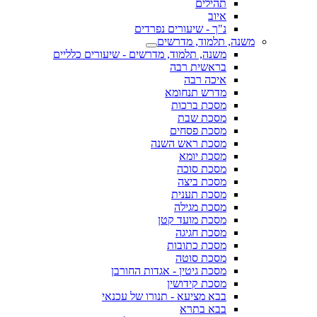
תהילים
איוב
נ"ך - שיעורים נפרדים
משנה, תלמוד, מדרשים
משנה, תלמוד, מדרשים - שיעורים כלליים
בראשית רבה
איכה רבה
מדרש תנחומא
מסכת ברכות
מסכת שבת
מסכת פסחים
מסכת ראש השנה
מסכת יומא
מסכת סוכה
מסכת ביצה
מסכת תענית
מסכת מגילה
מסכת מועד קטן
מסכת חגיגה
מסכת כתובות
מסכת סוטה
מסכת גיטין - אגדות החורבן
מסכת קידושין
בבא מציעא - תנורו של עכנאי
בבא בתרא