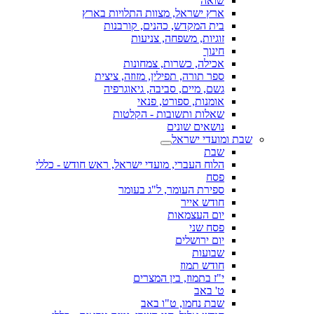
שואה
ארץ ישראל, מצוות התלויות בארץ
בית המקדש, כהנים, קורבנות
זוגיות, משפחה, צניעות
חינוך
אכילה, כשרות, צמחונות
ספר תורה, תפילין, מזוזה, ציצית
גשם, מיים, סביבה, גיאוגרפיה
אומנות, ספורט, פנאי
שאלות ותשובות - הקלטות
נושאים שונים
שבת ומועדי ישראל
שבת
הלוח העברי, מועדי ישראל, ראש חודש - כללי
פסח
ספירת העומר, ל"ג בעומר
חודש אייר
יום העצמאות
פסח שני
יום ירושלים
שבועות
חודש תמוז
י"ז בתמוז, בין המצרים
ט' באב
שבת נחמו, ט"ו באב