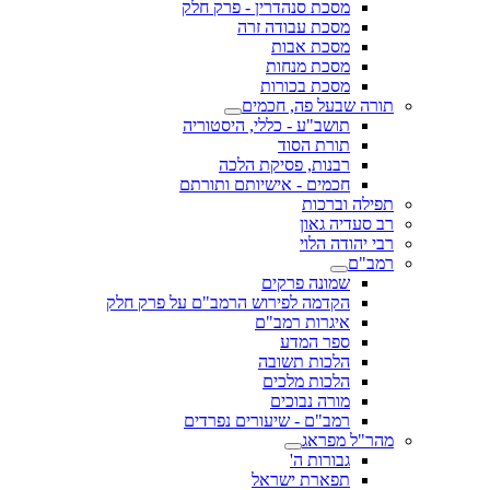
מסכת סנהדרין - פרק חלק
מסכת עבודה זרה
מסכת אבות
מסכת מנחות
מסכת בכורות
תורה שבעל פה, חכמים
תושב"ע - כללי, היסטוריה
תורת הסוד
רבנות, פסיקת הלכה
חכמים - אישיותם ותורתם
תפילה וברכות
רב סעדיה גאון
רבי יהודה הלוי
רמב"ם
שמונה פרקים
הקדמה לפירוש הרמב"ם על פרק חלק
איגרות רמב"ם
ספר המדע
הלכות תשובה
הלכות מלכים
מורה נבוכים
רמב"ם - שיעורים נפרדים
מהר"ל מפראג
גבורות ה'
תפארת ישראל