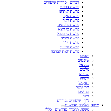
דברים - סדרות שיעורים
פרשת דברים
פרשת ואתחנן
פרשת עקב
פרשת ראה
פרשת שופטים
פרשת כי תצא
פרשת כי תבוא
פרשת נצבים
פרשת וילך
פרשת האזינו
פרשת וזאת הברכה
יהושע
שופטים
שמואל
מלכים
ישעיהו
ירמיהו
יחזקאל
תרי עשר
תהילים
איוב
נ"ך - שיעורים נפרדים
משנה, תלמוד, מדרשים
משנה, תלמוד, מדרשים - כללי