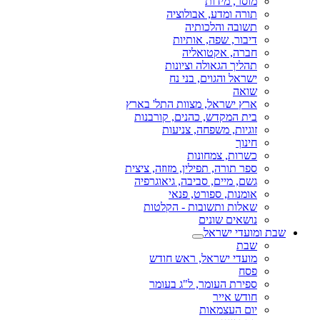
מוסר, מידות
תורה ומדע, אבולוציה
תשובה והלכותיה
דיבור, שפה, אותיות
חברה, אקטואליה
תהליך הגאולה וציונות
ישראל והגוים, בני נח
שואה
ארץ ישראל, מצוות התל' בארץ
בית המקדש, כהנים, קורבנות
זוגיות, משפחה, צניעות
חינוך
כשרות, צמחונות
ספר תורה, תפילין, מזוזה, ציצית
גשם, מיים, סביבה, גיאוגרפיה
אומנות, ספורט, פנאי
שאלות ותשובות - הקלטות
נושאים שונים
שבת ומועדי ישראל
שבת
מועדי ישראל, ראש חודש
פסח
ספירת העומר, ל"ג בעומר
חודש אייר
יום העצמאות