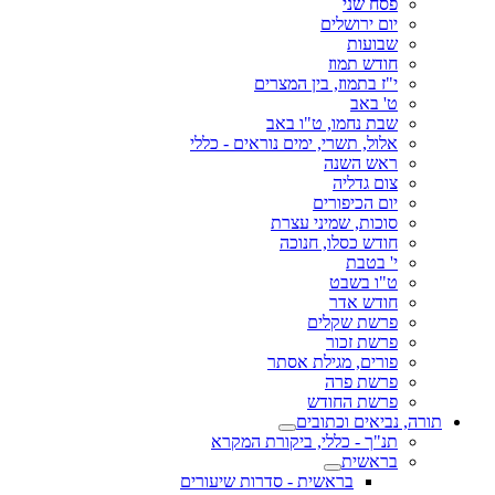
פסח שני
יום ירושלים
שבועות
חודש תמוז
י"ז בתמוז, בין המצרים
ט' באב
שבת נחמו, ט"ו באב
אלול, תשרי, ימים נוראים - כללי
ראש השנה
צום גדליה
יום הכיפורים
סוכות, שמיני עצרת
חודש כסלו, חנוכה
י' בטבת
ט"ו בשבט
חודש אדר
פרשת שקלים
פרשת זכור
פורים, מגילת אסתר
פרשת פרה
פרשת החודש
תורה, נביאים וכתובים
תנ"ך - כללי, ביקורת המקרא
בראשית
בראשית - סדרות שיעורים