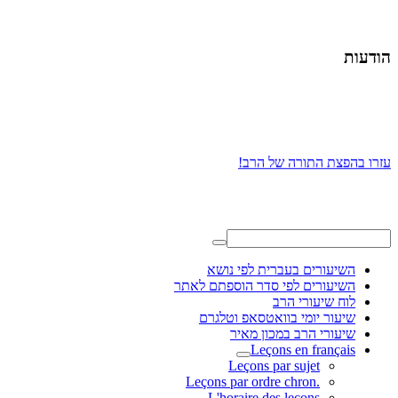
הודעות
עזרו בהפצת התורה של הרב!
השיעורים בעברית לפי נושא
השיעורים לפי סדר הוספתם לאתר
לוח שיעורי הרב
שיעור יומי בוואטסאפ וטלגרם
שיעורי הרב במכון מאיר
Leçons en français
Leçons par sujet
.Leçons par ordre chron
L'horaire des leçons