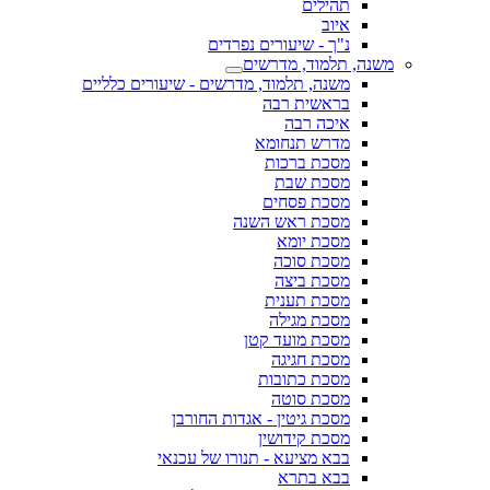
תהילים
איוב
נ"ך - שיעורים נפרדים
משנה, תלמוד, מדרשים
משנה, תלמוד, מדרשים - שיעורים כלליים
בראשית רבה
איכה רבה
מדרש תנחומא
מסכת ברכות
מסכת שבת
מסכת פסחים
מסכת ראש השנה
מסכת יומא
מסכת סוכה
מסכת ביצה
מסכת תענית
מסכת מגילה
מסכת מועד קטן
מסכת חגיגה
מסכת כתובות
מסכת סוטה
מסכת גיטין - אגדות החורבן
מסכת קידושין
בבא מציעא - תנורו של עכנאי
בבא בתרא