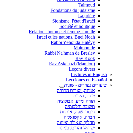
Talmoud
Fondations du judaisme
La prière
Sionisme, l'état d'Israël
Société et politique
Relations homme et femme, famille
Israel et les nations, Bnei Noah
Rabbi Yéhouda Halévy
Maimonide
Rabbi Na'hman de Breslev
Rav Kook
(Rav Askenazi (Manitou
Leçons divers
Lectures in English
Lecciones en Español
שיעורים נפרדים - שונות
אמונה, יסודות התורה
מוסר, מידות
תורה ומדע, אבולוציה
תשובה והלכותיה
דיבור, שפה, אותיות
חברה, אקטואליה
תהליך הגאולה וציונות
ישראל והגוים, בני נח