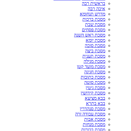
בראשית רבה
איכה רבה
מדרש תנחומא
מסכת ברכות
מסכת שבת
מסכת פסחים
מסכת ראש השנה
מסכת יומא
מסכת סוכה
מסכת ביצה
מסכת תענית
מסכת מגילה
מסכת מועד קטן
מסכת חגיגה
מסכת כתובות
מסכת סוטה
מסכת גיטין
מסכת קידושין
בבא מציעא
בבא בתרא
מסכת סנהדרין
מסכת עבודה זרה
מסכת אבות
מסכת מנחות
מסכת בכורות