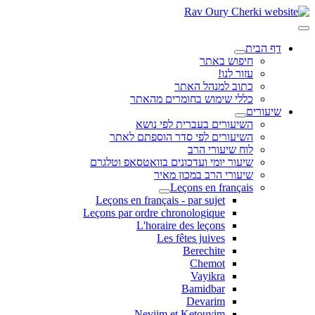
דף הבית
חיפוש באתר
עזור לנו!
כתוב למנהל האתר
כללי שימוש בחומרים מהאתר
שיעורים
השיעורים בעברית לפי נושא
השיעורים לפי סדר הוספתם לאתר
לוח שיעורי הרב
שיעור יומי ועדכונים בוואטסאפ וטלגרם
שיעורי הרב במכון מאיר
Leçons en français
Leçons en français - par sujet
Leçons par ordre chronologique
L'horaire des leçons
Les fêtes juives
Berechite
Chemot
Vayikra
Bamidbar
Devarim
Neviim et Ketouvim