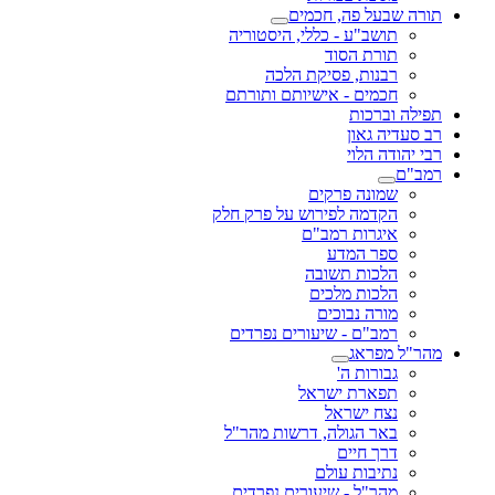
תורה שבעל פה, חכמים
תושב"ע - כללי, היסטוריה
תורת הסוד
רבנות, פסיקת הלכה
חכמים - אישיותם ותורתם
תפילה וברכות
רב סעדיה גאון
רבי יהודה הלוי
רמב"ם
שמונה פרקים
הקדמה לפירוש על פרק חלק
איגרות רמב"ם
ספר המדע
הלכות תשובה
הלכות מלכים
מורה נבוכים
רמב"ם - שיעורים נפרדים
מהר"ל מפראג
גבורות ה'
תפארת ישראל
נצח ישראל
באר הגולה, דרשות מהר"ל
דרך חיים
נתיבות עולם
מהר"ל - שיעורים נפרדים