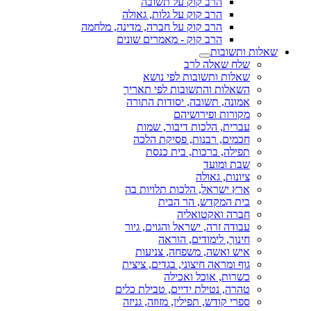
הרב קוק על תשובה
הרב קוק על גלות, גאולה
הרב קוק על חברה, מדינה, מלחמה
הרב קוק - מאמרים שונים
שאלות ותשובות
שלח שאלה לרב
שאלות ותשובות לפי נושא
השאלות והתשובות לפי תאריך
אמונה, תשובה, יסודות התורה
מקורות ופירושיהם
עברית, הלכות דיבור, שמות
חכמים, רבנות, פסיקת הלכה
תפילה, ברכות, בית כנסת
שבת ומועד
ציונות, גאולה
ארץ ישראל, הלכות תלויות בה
בית המקדש, הר הבית
חברה ואקטואליה
עבודה זרה, ישראל והגוים, גיור
חינוך, לימודים, הוראה
איש ואשה, משפחה, צניעות
גוף ומראה חיצוני, בגדים, ציצית
כשרות, אוכל ואכילה
טהרה, נטילת ידיים, טבילת כלים
ספרי קודש, תפילין, מזוזה, גניזה