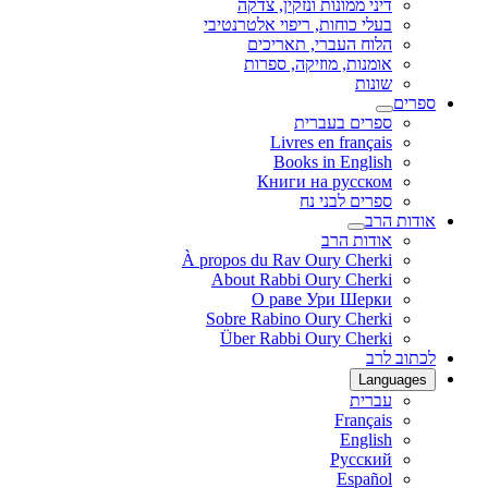
דיני ממונות ונזקין, צדקה
בעלי כוחות, ריפוי אלטרנטיבי
הלוח העברי, תאריכים
אומנות, מוזיקה, ספרות
שונות
ספרים
ספרים בעברית
Livres en français
Books in English
Книги на русском
ספרים לבני נח
אודות הרב
אודות הרב
À propos du Rav Oury Cherki
About Rabbi Oury Cherki
О раве Ури Шерки
Sobre Rabino Oury Cherki
Über Rabbi Oury Cherki
לכתוב לרב
Languages
עברית
Français
English
Русский
Español