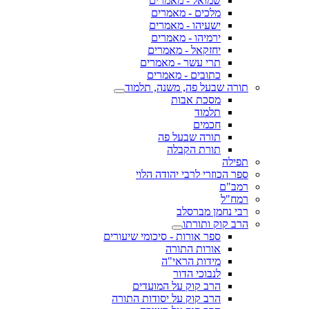
שמואל - מאמרים
מלכים - מאמרים
ישעיהו - מאמרים
ירמיהו - מאמרים
יחזקאל - מאמרים
תרי עשר - מאמרים
כתובים - מאמרים
תורה שבעל פה, משנה, תלמוד
מסכת אבות
תלמוד
חכמים
תורה שבעל פה
תורת הקבלה
תפילה
ספר הכוזרי לרבי יהודה הלוי
רמב"ם
רמח"ל
רבי נחמן מברסלב
הרב קוק ותורתו
ספר אורות - סיכומי שיעורים
אורות התורה
מידות הראי"ה
לנבוכי הדור
הרב קוק על המועדים
הרב קוק על יסודות התורה