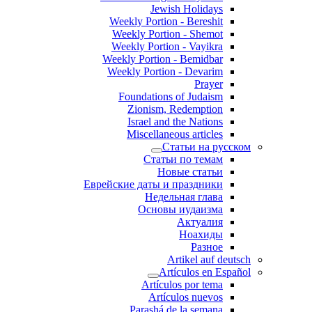
Jewish Holidays
Weekly Portion - Bereshit
Weekly Portion - Shemot
Weekly Portion - Vayikra
Weekly Portion - Bemidbar
Weekly Portion - Devarim
Prayer
Foundations of Judaism
Zionism, Redemption
Israel and the Nations
Miscellaneous articles
Статьи на русском
Статьи по темам
Новые статьи
Еврейские даты и праздники
Недельная глава
Основы иудаизма
Актуалия
Ноахиды
Разное
Artikel auf deutsch
Artículos en Español
Artículos por tema
Artículos nuevos
Parashá de la semana