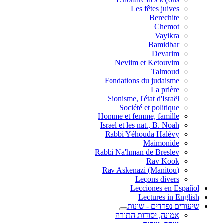
Les fêtes juives
Berechite
Chemot
Vayikra
Bamidbar
Devarim
Neviim et Ketouvim
Talmoud
Fondations du judaisme
La prière
Sionisme, l'état d'Israël
Société et politique
Homme et femme, famille
Israel et les nat., B. Noah
Rabbi Yéhouda Halévy
Maimonide
Rabbi Na'hman de Breslev
Rav Kook
(Rav Askenazi (Manitou
Leçons divers
Lecciones en Español
Lectures in English
שיעורים נפרדים - שונות
אמונה, יסודות התורה