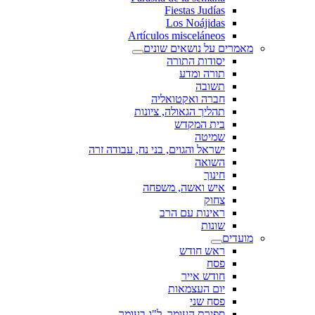
Fiestas Judías
Los Noájidas
Artículos misceláneos
מאמרים על נושאים שונים
יסודות התורה
תורה ומדע
תשובה
חברה ואקטואליה
תהליך הגאולה, ציונות
בית המקדש
שמיטה
ישראל והגוים, בני נח, עבודה זרה
השואה
חינוך
איש ואשה, משפחה
צחוק
ראינות עם הרב
שונות
מועדים
ראש חודש
פסח
חודש אייר
יום העצמאות
פסח שני
ספירת העומר, ל"ג בעומר