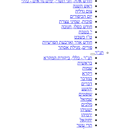
חודש אלול, חגי תשרי, ימים נוראים - כללי
ראש השנה
צום גדליה
יום הכיפורים
סוכות, שמיני עצרת
חודש כסלו, חנוכה
י' בטבת
ט"ו בשבט
חודש אדר וארבעת הפרשיות
פורים, מגילת אסתר
תנ"ך
תנ"ך - כללי, ביקורת המקרא
בראשית
שמות
ויקרא
במדבר
דברים
יהושע
שופטים
שמואל
מלכים
ישעיהו
ירמיהו
יחזקאל
תרי עשר