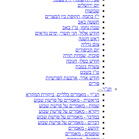
יום ירושלים
שבועות
י"ז בתמוז, תקופת בין המצרים
תשעה באב
שבת נחמו, ט"ו באב
חודש אלול, חגי תשרי, ימים נוראים
ראש השנה
צום גדליה
יום הכיפורים
סוכות, שמחת תורה
חודש כסלו, חנוכה
עשרה בטבת
ט"ו בשבט
חודש אדר, ארבעת הפרשיות
פורים
תנ"ך
תנ"ך - מאמרים כלליים, ביקורת המקרא
בראשית - מאמרים על פרשת שבוע
שמות - מאמרים על פרשת שבוע
ויקרא - מאמרים על פרשת שבוע
במדבר - מאמרים על פרשת שבוע
דברים - מאמרים על פרשת שבוע
יהושע - מאמרים
שופטים - מאמרים