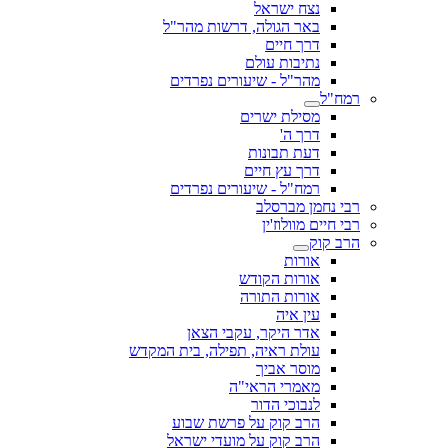
נצח ישראל
באר הגולה, דרשות מהר"ל
דרך חיים
נתיבות עולם
מהר"ל - שיעורים נפרדים
רמח"ל
מסילת ישרים
דרך ה'
דעת תבונות
דרך עץ חיים
רמח"ל - שיעורים נפרדים
רבי נחמן מברסלב
רבי חיים מוולוז'ין
הרב קוק
אורות
אורות הקודש
אורות התורה
עין איה
אדר היקר, עקבי הצאן
עולת ראיה, תפילה, בית המקדש
מוסר אביך
מאמרי הראי"ה
לנבוכי הדור
הרב קוק על פרשת שבוע
הרב קוק על מועדי ישראל