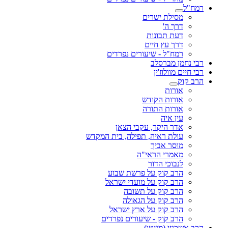
רמח"ל
מסילת ישרים
דרך ה'
דעת תבונות
דרך עץ חיים
רמח"ל - שיעורים נפרדים
רבי נחמן מברסלב
רבי חיים מוולוז'ין
הרב קוק
אורות
אורות הקודש
אורות התורה
עין איה
אדר היקר, עקבי הצאן
עולת ראיה, תפילה, בית המקדש
מוסר אביך
מאמרי הראי"ה
לנבוכי הדור
הרב קוק על פרשת שבוע
הרב קוק על מועדי ישראל
הרב קוק על תשובה
הרב קוק על הגאולה
הרב קוק על ארץ ישראל
הרב קוק - שיעורים נפרדים
הרב אשכנזי (מניטו)