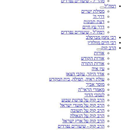
מהר"ל - שיעורים נפרדים
רמח"ל
מסילת ישרים
דרך ה'
דעת תבונות
דרך עץ חיים
רמח"ל - שיעורים נפרדים
רבי נחמן מברסלב
רבי חיים מוולוז'ין
הרב קוק
אורות
אורות הקודש
אורות התורה
עין איה
אדר היקר, עקבי הצאן
עולת ראיה, תפילה, בית המקדש
מוסר אביך
מאמרי הראי"ה
לנבוכי הדור
הרב קוק על פרשת שבוע
הרב קוק על מועדי ישראל
הרב קוק על תשובה
הרב קוק על הגאולה
הרב קוק על ארץ ישראל
הרב קוק - שיעורים נפרדים