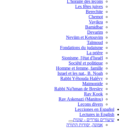
L'horaire des leçons
Les fêtes juives
Berechite
Chemot
Vayikra
Bamidbar
Devarim
Neviim et Ketouvim
Talmoud
Fondations du judaisme
La prière
Sionisme, l'état d'Israël
Société et politique
Homme et femme, famille
Israel et les nat., B. Noah
Rabbi Yéhouda Halévy
Maimonide
Rabbi Na'hman de Breslev
Rav Kook
(Rav Askenazi (Manitou
Leçons divers
Lecciones en Español
Lectures in English
שיעורים נפרדים - שונות
אמונה, יסודות התורה