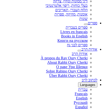
דיני ממונות ונזקין, צדקה
בעלי כוחות, ריפוי אלטרנטיבי
הלוח העברי, תאריכים
אומנות, מוזיקה, ספרות
שונות
ספרים
ספרים בעברית
Livres en français
Books in English
Книги на русском
ספרים לבני נח
אודות הרב
אודות הרב
À propos du Rav Oury Cherki
About Rabbi Oury Cherki
О раве Ури Шерки
Sobre Rabino Oury Cherki
Über Rabbi Oury Cherki
לכתוב לרב
Languages
עברית
Français
English
Русский
Español