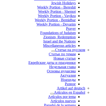
Jewish Holidays
Weekly Portion - Bereshit
Weekly Portion - Shemot
Weekly Portion - Vayikra
Weekly Portion - Bemidbar
Weekly Portion - Devarim
Prayer
Foundations of Judaism
Zionism, Redemption
Israel and the Nations
Miscellaneous articles
Статьи на русском
Статьи по темам
Новые статьи
Еврейские даты и праздники
Недельная глава
Основы иудаизма
Актуалия
Ноахиды
Разное
Artikel auf deutsch
Artículos en Español
Artículos por tema
Artículos nuevos
Parashá de la semana