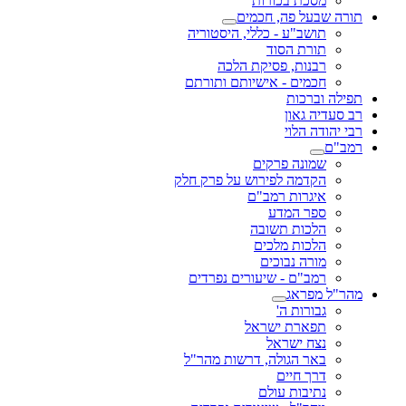
מסכת בכורות
תורה שבעל פה, חכמים
תושב"ע - כללי, היסטוריה
תורת הסוד
רבנות, פסיקת הלכה
חכמים - אישיותם ותורתם
תפילה וברכות
רב סעדיה גאון
רבי יהודה הלוי
רמב"ם
שמונה פרקים
הקדמה לפירוש על פרק חלק
איגרות רמב"ם
ספר המדע
הלכות תשובה
הלכות מלכים
מורה נבוכים
רמב"ם - שיעורים נפרדים
מהר"ל מפראג
גבורות ה'
תפארת ישראל
נצח ישראל
באר הגולה, דרשות מהר"ל
דרך חיים
נתיבות עולם