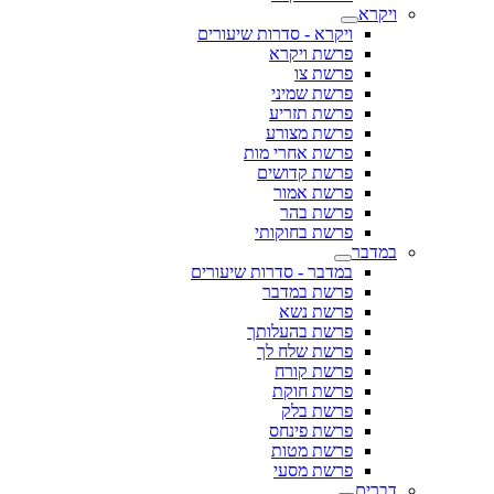
ויקרא
ויקרא - סדרות שיעורים
פרשת ויקרא
פרשת צו
פרשת שמיני
פרשת תזריע
פרשת מצורע
פרשת אחרי מות
פרשת קדושים
פרשת אמור
פרשת בהר
פרשת בחוקותי
במדבר
במדבר - סדרות שיעורים
פרשת במדבר
פרשת נשא
פרשת בהעלותך
פרשת שלח לך
פרשת קורח
פרשת חוקת
פרשת בלק
פרשת פינחס
פרשת מטות
פרשת מסעי
דברים