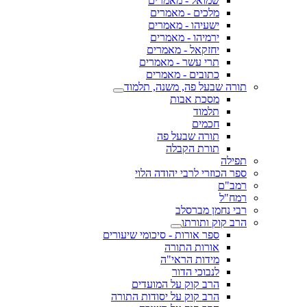
שמואל - מאמרים
מלכים - מאמרים
ישעיהו - מאמרים
ירמיהו - מאמרים
יחזקאל - מאמרים
תרי עשר - מאמרים
כתובים - מאמרים
תורה שבעל פה, משנה, תלמוד
מסכת אבות
תלמוד
חכמים
תורה שבעל פה
תורת הקבלה
תפילה
ספר הכוזרי לרבי יהודה הלוי
רמב"ם
רמח"ל
רבי נחמן מברסלב
הרב קוק ותורתו
ספר אורות - סיכומי שיעורים
אורות התורה
מידות הראי"ה
לנבוכי הדור
הרב קוק על המועדים
הרב קוק על יסודות התורה