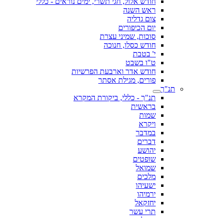
חודש אלול, חגי תשרי, ימים נוראים - כללי
ראש השנה
צום גדליה
יום הכיפורים
סוכות, שמיני עצרת
חודש כסלו, חנוכה
י' בטבת
ט"ו בשבט
חודש אדר וארבעת הפרשיות
פורים, מגילת אסתר
תנ"ך
תנ"ך - כללי, ביקורת המקרא
בראשית
שמות
ויקרא
במדבר
דברים
יהושע
שופטים
שמואל
מלכים
ישעיהו
ירמיהו
יחזקאל
תרי עשר