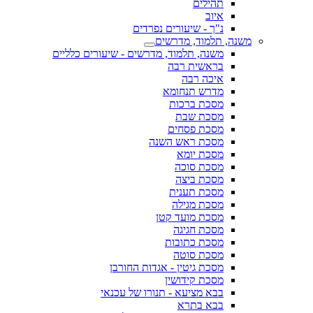
תהילים
איוב
נ"ך - שיעורים נפרדים
משנה, תלמוד, מדרשים
משנה, תלמוד, מדרשים - שיעורים כלליים
בראשית רבה
איכה רבה
מדרש תנחומא
מסכת ברכות
מסכת שבת
מסכת פסחים
מסכת ראש השנה
מסכת יומא
מסכת סוכה
מסכת ביצה
מסכת תענית
מסכת מגילה
מסכת מועד קטן
מסכת חגיגה
מסכת כתובות
מסכת סוטה
מסכת גיטין - אגדות החורבן
מסכת קידושין
בבא מציעא - תנורו של עכנאי
בבא בתרא