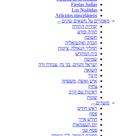
Fiestas Judías
Los Noájidas
Artículos misceláneos
מאמרים על נושאים שונים
יסודות התורה
תורה ומדע
תשובה
חברה ואקטואליה
תהליך הגאולה, ציונות
בית המקדש
שמיטה
ישראל והגוים, בני נח, עבודה זרה
השואה
חינוך
איש ואשה, משפחה
צחוק
ראינות עם הרב
שונות
מועדים
ראש חודש
פסח
חודש אייר
יום העצמאות
פסח שני
ספירת העומר, ל"ג בעומר