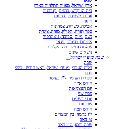
שואה
ארץ ישראל, מצוות התלויות בארץ
בית המקדש, כהנים, קורבנות
זוגיות, משפחה, צניעות
חינוך
אכילה, כשרות, צמחונות
ספר תורה, תפילין, מזוזה, ציצית
גשם, מיים, סביבה, גיאוגרפיה
אומנות, ספורט, פנאי
שאלות ותשובות - הקלטות
נושאים שונים
שבת ומועדי ישראל
שבת
הלוח העברי, מועדי ישראל, ראש חודש - כללי
פסח
ספירת העומר, ל"ג בעומר
חודש אייר
יום העצמאות
פסח שני
יום ירושלים
שבועות
חודש תמוז
י"ז בתמוז, בין המצרים
ט' באב
שבת נחמו, ט"ו באב