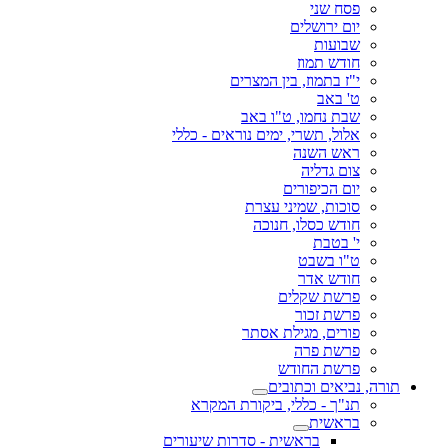
פסח שני
יום ירושלים
שבועות
חודש תמוז
י"ז בתמוז, בין המצרים
ט' באב
שבת נחמו, ט"ו באב
אלול, תשרי, ימים נוראים - כללי
ראש השנה
צום גדליה
יום הכיפורים
סוכות, שמיני עצרת
חודש כסלו, חנוכה
י' בטבת
ט"ו בשבט
חודש אדר
פרשת שקלים
פרשת זכור
פורים, מגילת אסתר
פרשת פרה
פרשת החודש
תורה, נביאים וכתובים
תנ"ך - כללי, ביקורת המקרא
בראשית
בראשית - סדרות שיעורים