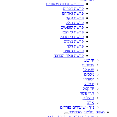
דברים - סדרות שיעורים
פרשת דברים
פרשת ואתחנן
פרשת עקב
פרשת ראה
פרשת שופטים
פרשת כי תצא
פרשת כי תבוא
פרשת נצבים
פרשת וילך
פרשת האזינו
פרשת וזאת הברכה
יהושע
שופטים
שמואל
מלכים
ישעיהו
ירמיהו
יחזקאל
תרי עשר
תהילים
איוב
נ"ך - שיעורים נפרדים
משנה, תלמוד, מדרשים
משנה, תלמוד, מדרשים - כללי