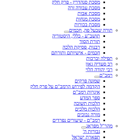
מסכת סנהדרין - פרק חלק
מסכת עבודה זרה
מסכת אבות
מסכת מנחות
מסכת בכורות
תורה שבעל פה, חכמים
תושב"ע - כללי, היסטוריה
תורת הסוד
רבנות, פסיקת הלכה
חכמים - אישיותם ותורתם
תפילה וברכות
רב סעדיה גאון
רבי יהודה הלוי
רמב"ם
שמונה פרקים
הקדמה לפירוש הרמב"ם על פרק חלק
איגרות רמב"ם
ספר המדע
הלכות תשובה
הלכות מלכים
מורה נבוכים
רמב"ם - שיעורים נפרדים
מהר"ל מפראג
גבורות ה'
תפארת ישראל