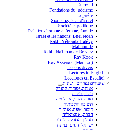
Talmoud
Fondations du judaisme
La prière
Sionisme, l'état d'Israël
Société et politique
Relations homme et femme, famille
Israel et les nations, Bnei Noah
Rabbi Yéhouda Halévy
Maimonide
Rabbi Na'hman de Breslev
Rav Kook
(Rav Askenazi (Manitou
Leçons divers
Lectures in English
Lecciones en Español
שיעורים נפרדים - שונות
אמונה, יסודות התורה
מוסר, מידות
תורה ומדע, אבולוציה
תשובה והלכותיה
דיבור, שפה, אותיות
חברה, אקטואליה
תהליך הגאולה וציונות
ישראל והגוים, בני נח