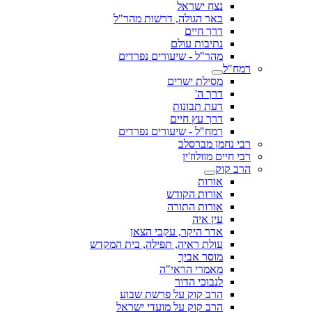
נצח ישראל
באר הגולה, דרשות מהר"ל
דרך חיים
נתיבות עולם
מהר"ל - שיעורים נפרדים
רמח"ל
מסילת ישרים
דרך ה'
דעת תבונות
דרך עץ חיים
רמח"ל - שיעורים נפרדים
רבי נחמן מברסלב
רבי חיים מוולוז'ין
הרב קוק
אורות
אורות הקודש
אורות התורה
עין איה
אדר היקר, עקבי הצאן
עולת ראיה, תפילה, בית המקדש
מוסר אביך
מאמרי הראי"ה
לנבוכי הדור
הרב קוק על פרשת שבוע
הרב קוק על מועדי ישראל