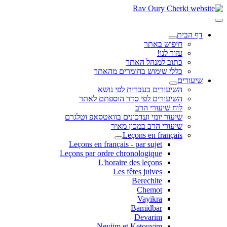
דף הבית
חיפוש באתר
עזור לנו!
כתוב למנהל האתר
כללי שימוש בחומרים מהאתר
שיעורים
השיעורים בעברית לפי נושא
השיעורים לפי סדר הוספתם לאתר
לוח שיעורי הרב
שיעור יומי ועדכונים בוואטסאפ וטלגרם
שיעורי הרב במכון מאיר
Leçons en français
Leçons en français - par sujet
Leçons par ordre chronologique
L'horaire des leçons
Les fêtes juives
Berechite
Chemot
Vayikra
Bamidbar
Devarim
Neviim et Ketouvim