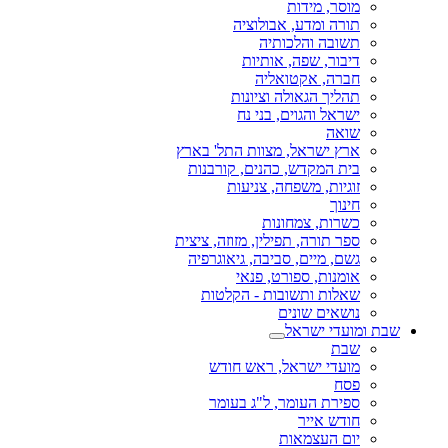
מוסר, מידות
תורה ומדע, אבולוציה
תשובה והלכותיה
דיבור, שפה, אותיות
חברה, אקטואליה
תהליך הגאולה וציונות
ישראל והגוים, בני נח
שואה
ארץ ישראל, מצוות התל' בארץ
בית המקדש, כהנים, קורבנות
זוגיות, משפחה, צניעות
חינוך
כשרות, צמחונות
ספר תורה, תפילין, מזוזה, ציצית
גשם, מיים, סביבה, גיאוגרפיה
אומנות, ספורט, פנאי
שאלות ותשובות - הקלטות
נושאים שונים
שבת ומועדי ישראל
שבת
מועדי ישראל, ראש חודש
פסח
ספירת העומר, ל"ג בעומר
חודש אייר
יום העצמאות