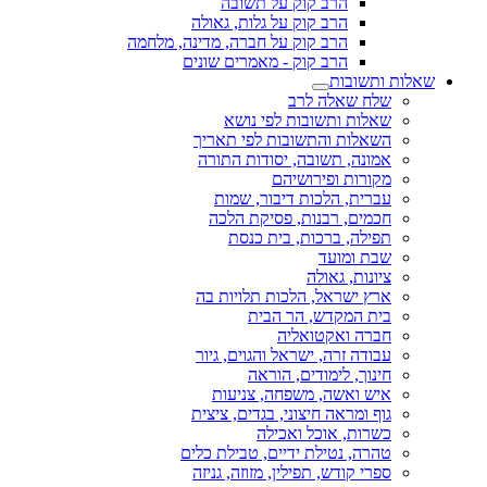
הרב קוק על תשובה
הרב קוק על גלות, גאולה
הרב קוק על חברה, מדינה, מלחמה
הרב קוק - מאמרים שונים
שאלות ותשובות
שלח שאלה לרב
שאלות ותשובות לפי נושא
השאלות והתשובות לפי תאריך
אמונה, תשובה, יסודות התורה
מקורות ופירושיהם
עברית, הלכות דיבור, שמות
חכמים, רבנות, פסיקת הלכה
תפילה, ברכות, בית כנסת
שבת ומועד
ציונות, גאולה
ארץ ישראל, הלכות תלויות בה
בית המקדש, הר הבית
חברה ואקטואליה
עבודה זרה, ישראל והגוים, גיור
חינוך, לימודים, הוראה
איש ואשה, משפחה, צניעות
גוף ומראה חיצוני, בגדים, ציצית
כשרות, אוכל ואכילה
טהרה, נטילת ידיים, טבילת כלים
ספרי קודש, תפילין, מזוזה, גניזה