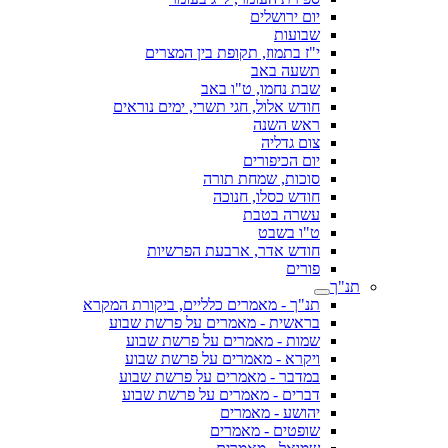
יום ירושלים
שבועות
י"ז בתמוז, תקופת בין המצרים
תשעה באב
שבת נחמו, ט"ו באב
חודש אלול, חגי תשרי, ימים נוראים
ראש השנה
צום גדליה
יום הכיפורים
סוכות, שמחת תורה
חודש כסלו, חנוכה
עשרה בטבת
ט"ו בשבט
חודש אדר, ארבעת הפרשיות
פורים
תנ"ך
תנ"ך - מאמרים כלליים, ביקורת המקרא
בראשית - מאמרים על פרשת שבוע
שמות - מאמרים על פרשת שבוע
ויקרא - מאמרים על פרשת שבוע
במדבר - מאמרים על פרשת שבוע
דברים - מאמרים על פרשת שבוע
יהושע - מאמרים
שופטים - מאמרים