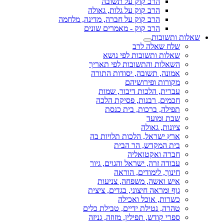
הרב קוק על תשובה
הרב קוק על גלות, גאולה
הרב קוק על חברה, מדינה, מלחמה
הרב קוק - מאמרים שונים
שאלות ותשובות
שלח שאלה לרב
שאלות ותשובות לפי נושא
השאלות והתשובות לפי תאריך
אמונה, תשובה, יסודות התורה
מקורות ופירושיהם
עברית, הלכות דיבור, שמות
חכמים, רבנות, פסיקת הלכה
תפילה, ברכות, בית כנסת
שבת ומועד
ציונות, גאולה
ארץ ישראל, הלכות תלויות בה
בית המקדש, הר הבית
חברה ואקטואליה
עבודה זרה, ישראל והגוים, גיור
חינוך, לימודים, הוראה
איש ואשה, משפחה, צניעות
גוף ומראה חיצוני, בגדים, ציצית
כשרות, אוכל ואכילה
טהרה, נטילת ידיים, טבילת כלים
ספרי קודש, תפילין, מזוזה, גניזה