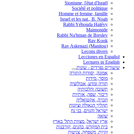
Sionisme, l'état d'Israël
Société et politique
Homme et femme, famille
Israel et les nat., B. Noah
Rabbi Yéhouda Halévy
Maimonide
Rabbi Na'hman de Breslev
Rav Kook
(Rav Askenazi (Manitou
Leçons divers
Lecciones en Español
Lectures in English
שיעורים נפרדים - שונות
אמונה, יסודות התורה
מוסר, מידות
תורה ומדע, אבולוציה
תשובה והלכותיה
דיבור, שפה, אותיות
חברה, אקטואליה
תהליך הגאולה וציונות
ישראל והגוים, בני נח
שואה
ארץ ישראל, מצוות התל' בארץ
בית המקדש, כהנים, קורבנות
זוגיות, משפחה, צניעות