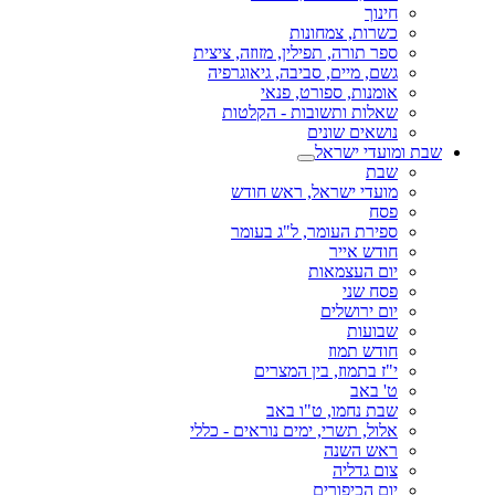
חינוך
כשרות, צמחונות
ספר תורה, תפילין, מזוזה, ציצית
גשם, מיים, סביבה, גיאוגרפיה
אומנות, ספורט, פנאי
שאלות ותשובות - הקלטות
נושאים שונים
שבת ומועדי ישראל
שבת
מועדי ישראל, ראש חודש
פסח
ספירת העומר, ל"ג בעומר
חודש אייר
יום העצמאות
פסח שני
יום ירושלים
שבועות
חודש תמוז
י"ז בתמוז, בין המצרים
ט' באב
שבת נחמו, ט"ו באב
אלול, תשרי, ימים נוראים - כללי
ראש השנה
צום גדליה
יום הכיפורים