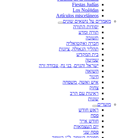
Fiestas Judías
Los Noájidas
Artículos misceláneos
מאמרים על נושאים שונים
יסודות התורה
תורה ומדע
תשובה
חברה ואקטואליה
תהליך הגאולה, ציונות
בית המקדש
שמיטה
ישראל והגוים, בני נח, עבודה זרה
השואה
חינוך
איש ואשה, משפחה
צחוק
ראינות עם הרב
שונות
מועדים
ראש חודש
פסח
חודש אייר
יום העצמאות
פסח שני
ספירת העומר, ל"ג בעומר