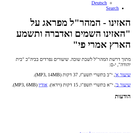
Deutsch
Search
האזינו - המהר"ל מפראג על
"האזינו השמים ואדברה ותשמע
הארץ אמרי פי"
מתוך דרשת המהר"ל לשבת שובה. שיעורים נפרדים בביה"כ "בית
יהודה", י-ם:
שיעור א'
, י"ב בתשרי תשע"ז, 37 דקות (MP3, 14MB).
שיעור ב'
, י"א בתשרי תשפ"ו, 15 דקות (וידאו).
אודיו
(MP3, 6MB).
הודעות
עזרו בהפצת התורה של הרב!