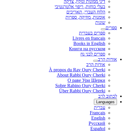
דיני ממונות ונזקין, צדקה
בעלי כוחות, ריפוי אלטרנטיבי
הלוח העברי, תאריכים
אומנות, מוזיקה, ספרות
שונות
ספרים
ספרים בעברית
Livres en français
Books in English
Книги на русском
ספרים לבני נח
אודות הרב
אודות הרב
À propos du Rav Oury Cherki
About Rabbi Oury Cherki
О раве Ури Шерки
Sobre Rabino Oury Cherki
Über Rabbi Oury Cherki
לכתוב לרב
Languages
עברית
Français
English
Русский
Español