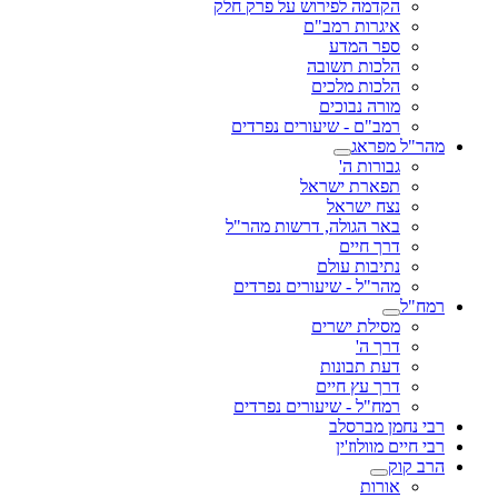
הקדמה לפירוש על פרק חלק
איגרות רמב"ם
ספר המדע
הלכות תשובה
הלכות מלכים
מורה נבוכים
רמב"ם - שיעורים נפרדים
מהר"ל מפראג
גבורות ה'
תפארת ישראל
נצח ישראל
באר הגולה, דרשות מהר"ל
דרך חיים
נתיבות עולם
מהר"ל - שיעורים נפרדים
רמח"ל
מסילת ישרים
דרך ה'
דעת תבונות
דרך עץ חיים
רמח"ל - שיעורים נפרדים
רבי נחמן מברסלב
רבי חיים מוולוז'ין
הרב קוק
אורות