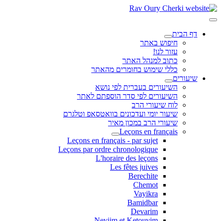
דף הבית
חיפוש באתר
עזור לנו!
כתוב למנהל האתר
כללי שימוש בחומרים מהאתר
שיעורים
השיעורים בעברית לפי נושא
השיעורים לפי סדר הוספתם לאתר
לוח שיעורי הרב
שיעור יומי ועדכונים בוואטסאפ וטלגרם
שיעורי הרב במכון מאיר
Leçons en français
Leçons en français - par sujet
Leçons par ordre chronologique
L'horaire des leçons
Les fêtes juives
Berechite
Chemot
Vayikra
Bamidbar
Devarim
Neviim et Ketouvim