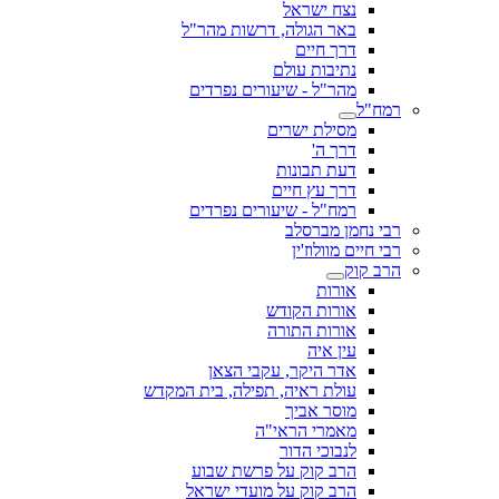
נצח ישראל
באר הגולה, דרשות מהר"ל
דרך חיים
נתיבות עולם
מהר"ל - שיעורים נפרדים
רמח"ל
מסילת ישרים
דרך ה'
דעת תבונות
דרך עץ חיים
רמח"ל - שיעורים נפרדים
רבי נחמן מברסלב
רבי חיים מוולוז'ין
הרב קוק
אורות
אורות הקודש
אורות התורה
עין איה
אדר היקר, עקבי הצאן
עולת ראיה, תפילה, בית המקדש
מוסר אביך
מאמרי הראי"ה
לנבוכי הדור
הרב קוק על פרשת שבוע
הרב קוק על מועדי ישראל