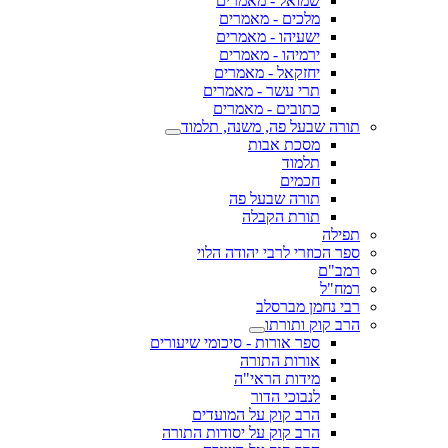
שמואל - מאמרים
מלכים - מאמרים
ישעיהו - מאמרים
ירמיהו - מאמרים
יחזקאל - מאמרים
תרי עשר - מאמרים
כתובים - מאמרים
תורה שבעל פה, משנה, תלמוד
מסכת אבות
תלמוד
חכמים
תורה שבעל פה
תורת הקבלה
תפילה
ספר הכוזרי לרבי יהודה הלוי
רמב"ם
רמח"ל
רבי נחמן מברסלב
הרב קוק ותורתו
ספר אורות - סיכומי שיעורים
אורות התורה
מידות הראי"ה
לנבוכי הדור
הרב קוק על המועדים
הרב קוק על יסודות התורה