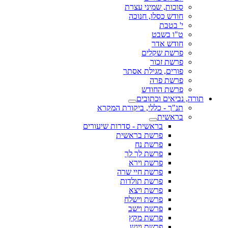
סוכות, שמיני עצרת
חודש כסלו, חנוכה
י' בטבת
ט"ו בשבט
חודש אדר
פרשת שקלים
פרשת זכור
פורים, מגילת אסתר
פרשת פרה
פרשת החודש
תורה, נביאים וכתובים
תנ"ך - כללי, ביקורת המקרא
בראשית
בראשית - סדרות שיעורים
פרשת בראשית
פרשת נח
פרשת לך לך
פרשת וירא
פרשת חיי שרה
פרשת תולדות
פרשת ויצא
פרשת וישלח
פרשת וישב
פרשת מקץ
פרשת ויגש