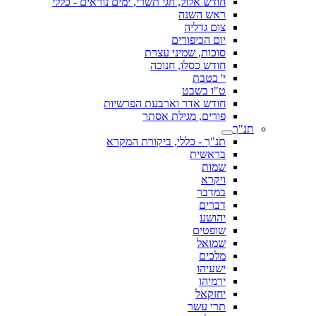
חודש אלול, חגי תשרי, ימים נוראים - כללי
ראש השנה
צום גדליה
יום הכיפורים
סוכות, שמיני עצרת
חודש כסלו, חנוכה
י' בטבת
ט"ו בשבט
חודש אדר וארבעת הפרשיות
פורים, מגילת אסתר
תנ"ך
תנ"ך - כללי, ביקורת המקרא
בראשית
שמות
ויקרא
במדבר
דברים
יהושע
שופטים
שמואל
מלכים
ישעיהו
ירמיהו
יחזקאל
תרי עשר