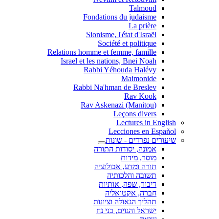
Talmoud
Fondations du judaisme
La prière
Sionisme, l'état d'Israël
Société et politique
Relations homme et femme, famille
Israel et les nations, Bnei Noah
Rabbi Yéhouda Halévy
Maimonide
Rabbi Na'hman de Breslev
Rav Kook
(Rav Askenazi (Manitou
Leçons divers
Lectures in English
Lecciones en Español
שיעורים נפרדים - שונות
אמונה, יסודות התורה
מוסר, מידות
תורה ומדע, אבולוציה
תשובה והלכותיה
דיבור, שפה, אותיות
חברה, אקטואליה
תהליך הגאולה וציונות
ישראל והגוים, בני נח