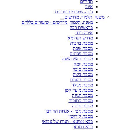
תהילים
איוב
נ"ך - שיעורים נפרדים
משנה, תלמוד, מדרשים
משנה, תלמוד, מדרשים - שיעורים כלליים
בראשית רבה
איכה רבה
מדרש תנחומא
מסכת ברכות
מסכת שבת
מסכת פסחים
מסכת ראש השנה
מסכת יומא
מסכת סוכה
מסכת ביצה
מסכת תענית
מסכת מגילה
מסכת מועד קטן
מסכת חגיגה
מסכת כתובות
מסכת סוטה
מסכת גיטין - אגדות החורבן
מסכת קידושין
בבא מציעא - תנורו של עכנאי
בבא בתרא