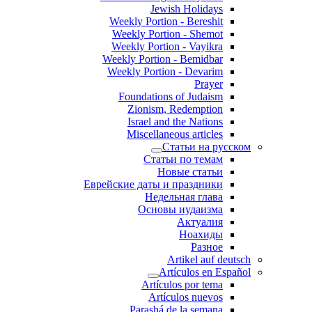
Jewish Holidays
Weekly Portion - Bereshit
Weekly Portion - Shemot
Weekly Portion - Vayikra
Weekly Portion - Bemidbar
Weekly Portion - Devarim
Prayer
Foundations of Judaism
Zionism, Redemption
Israel and the Nations
Miscellaneous articles
Статьи на русском
Статьи по темам
Новые статьи
Еврейские даты и праздники
Недельная глава
Основы иудаизма
Актуалия
Ноахиды
Разное
Artikel auf deutsch
Artículos en Español
Artículos por tema
Artículos nuevos
Parashá de la semana