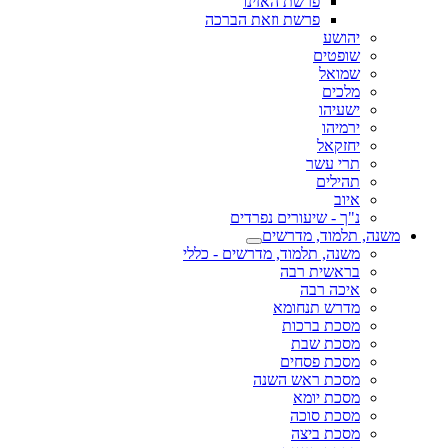
פרשת האזינו
פרשת וזאת הברכה
יהושע
שופטים
שמואל
מלכים
ישעיהו
ירמיהו
יחזקאל
תרי עשר
תהילים
איוב
נ"ך - שיעורים נפרדים
משנה, תלמוד, מדרשים
משנה, תלמוד, מדרשים - כללי
בראשית רבה
איכה רבה
מדרש תנחומא
מסכת ברכות
מסכת שבת
מסכת פסחים
מסכת ראש השנה
מסכת יומא
מסכת סוכה
מסכת ביצה