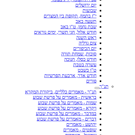
יום ירושלים
שבועות
י"ז בתמוז, תקופת בין המצרים
תשעה באב
שבת נחמו, ט"ו באב
חודש אלול, חגי תשרי, ימים נוראים
ראש השנה
צום גדליה
יום הכיפורים
סוכות, שמחת תורה
חודש כסלו, חנוכה
עשרה בטבת
ט"ו בשבט
חודש אדר, ארבעת הפרשיות
פורים
תנ"ך
תנ"ך - מאמרים כלליים, ביקורת המקרא
בראשית - מאמרים על פרשת שבוע
שמות - מאמרים על פרשת שבוע
ויקרא - מאמרים על פרשת שבוע
במדבר - מאמרים על פרשת שבוע
דברים - מאמרים על פרשת שבוע
יהושע - מאמרים
שופטים - מאמרים