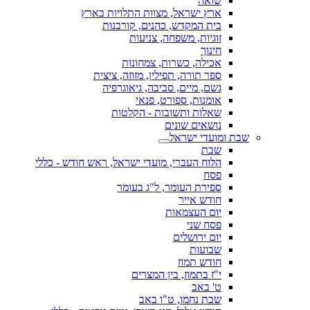
שואה
ארץ ישראל, מצוות התלויות בארץ
בית המקדש, כהנים, קורבנות
זוגיות, משפחה, צניעות
חינוך
אכילה, כשרות, צמחונות
ספר תורה, תפילין, מזוזה, ציצית
גשם, מיים, סביבה, גיאוגרפיה
אומנות, ספורט, פנאי
שאלות ותשובות - הקלטות
נושאים שונים
שבת ומועדי ישראל
שבת
הלוח העברי, מועדי ישראל, ראש חודש - כללי
פסח
ספירת העומר, ל"ג בעומר
חודש אייר
יום העצמאות
פסח שני
יום ירושלים
שבועות
חודש תמוז
י"ז בתמוז, בין המצרים
ט' באב
שבת נחמו, ט"ו באב