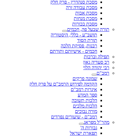
מסכת סנהדרין - פרק חלק
מסכת עבודה זרה
מסכת אבות
מסכת מנחות
מסכת בכורות
תורה שבעל פה, חכמים
תושב"ע - כללי, היסטוריה
תורת הסוד
רבנות, פסיקת הלכה
חכמים - אישיותם ותורתם
תפילה וברכות
רב סעדיה גאון
רבי יהודה הלוי
רמב"ם
שמונה פרקים
הקדמה לפירוש הרמב"ם על פרק חלק
איגרות רמב"ם
ספר המדע
הלכות תשובה
הלכות מלכים
מורה נבוכים
רמב"ם - שיעורים נפרדים
מהר"ל מפראג
גבורות ה'
תפארת ישראל