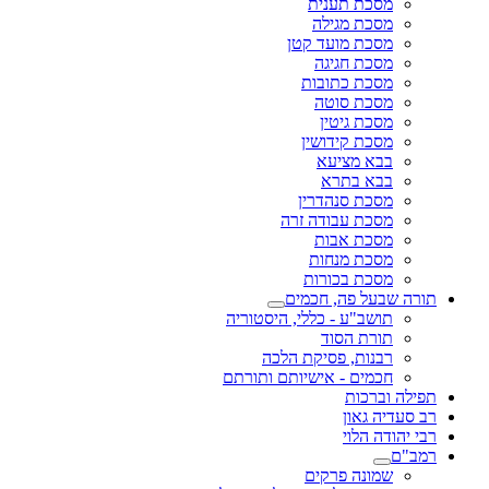
מסכת תענית
מסכת מגילה
מסכת מועד קטן
מסכת חגיגה
מסכת כתובות
מסכת סוטה
מסכת גיטין
מסכת קידושין
בבא מציעא
בבא בתרא
מסכת סנהדרין
מסכת עבודה זרה
מסכת אבות
מסכת מנחות
מסכת בכורות
תורה שבעל פה, חכמים
תושב"ע - כללי, היסטוריה
תורת הסוד
רבנות, פסיקת הלכה
חכמים - אישיותם ותורתם
תפילה וברכות
רב סעדיה גאון
רבי יהודה הלוי
רמב"ם
שמונה פרקים