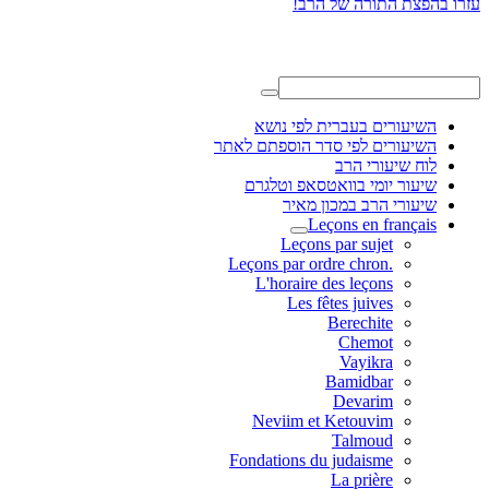
השיעורים בעברית לפי נושא
השיעורים לפי סדר הוספתם לאתר
לוח שיעורי הרב
שיעור יומי בוואטסאפ וטלגרם
שיעורי הרב במכון מאיר
Leçons en français
Leçons par sujet
.Leçons par ordre chron
L'horaire des leçons
Les fêtes juives
Berechite
Chemot
Vayikra
Bamidbar
Devarim
Neviim et Ketouvim
Talmoud
Fondations du judaisme
La prière