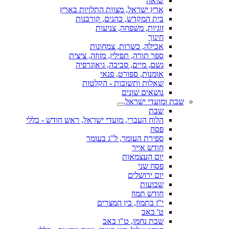
שואה
ארץ ישראל, מצוות התלויות בארץ
בית המקדש, כהנים, קורבנות
זוגיות, משפחה, צניעות
חינוך
אכילה, כשרות, צמחונות
ספר תורה, תפילין, מזוזה, ציצית
גשם, מיים, סביבה, גיאוגרפיה
אומנות, ספורט, פנאי
שאלות ותשובות - הקלטות
נושאים שונים
שבת ומועדי ישראל
שבת
הלוח העברי, מועדי ישראל, ראש חודש - כללי
פסח
ספירת העומר, ל"ג בעומר
חודש אייר
יום העצמאות
פסח שני
יום ירושלים
שבועות
חודש תמוז
י"ז בתמוז, בין המצרים
ט' באב
שבת נחמו, ט"ו באב