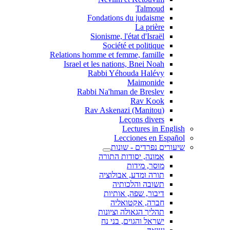
Talmoud
Fondations du judaisme
La prière
Sionisme, l'état d'Israël
Société et politique
Relations homme et femme, famille
Israel et les nations, Bnei Noah
Rabbi Yéhouda Halévy
Maimonide
Rabbi Na'hman de Breslev
Rav Kook
(Rav Askenazi (Manitou
Leçons divers
Lectures in English
Lecciones en Español
שיעורים נפרדים - שונות
אמונה, יסודות התורה
מוסר, מידות
תורה ומדע, אבולוציה
תשובה והלכותיה
דיבור, שפה, אותיות
חברה, אקטואליה
תהליך הגאולה וציונות
ישראל והגוים, בני נח