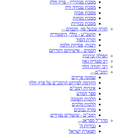
מסכת סנהדרין - פרק חלק
מסכת עבודה זרה
מסכת אבות
מסכת מנחות
מסכת בכורות
תורה שבעל פה, חכמים
תושב"ע - כללי, היסטוריה
תורת הסוד
רבנות, פסיקת הלכה
חכמים - אישיותם ותורתם
תפילה וברכות
רב סעדיה גאון
רבי יהודה הלוי
רמב"ם
שמונה פרקים
הקדמה לפירוש הרמב"ם על פרק חלק
איגרות רמב"ם
ספר המדע
הלכות תשובה
הלכות מלכים
מורה נבוכים
רמב"ם - שיעורים נפרדים
מהר"ל מפראג
גבורות ה'
תפארת ישראל