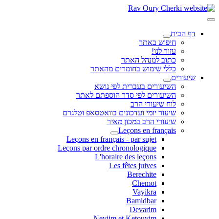
דף הבית
חיפוש באתר
עזור לנו!
כתוב למנהל האתר
כללי שימוש בחומרים מהאתר
שיעורים
השיעורים בעברית לפי נושא
השיעורים לפי סדר הוספתם לאתר
לוח שיעורי הרב
שיעור יומי ועדכונים בוואטסאפ וטלגרם
שיעורי הרב במכון מאיר
Leçons en français
Leçons en français - par sujet
Leçons par ordre chronologique
L'horaire des leçons
Les fêtes juives
Berechite
Chemot
Vayikra
Bamidbar
Devarim
Neviim et Ketouvim