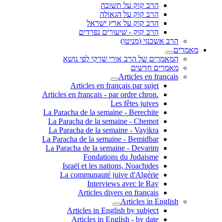
הרב קוק על תשובה
הרב קוק על הגאולה
הרב קוק על ארץ ישראל
הרב קוק - שיעורים נפרדים
הרב אשכנזי (מניטו)
מאמרים
המאמרים של הרב אורי שרקי לפי נושא
מאמרים חדשים
Articles en français
Articles en français par sujet
.Articles en français - par ordre chron
Les fêtes juives
La Paracha de la semaine - Berechite
La Paracha de la semaine - Chemot
La Paracha de la semaine - Vayikra
La Paracha de la semaine - Bemidbar
La Paracha de la semaine - Devarim
Fondations du Judaisme
Israël et les nations, Noachides
La communauté juive d'Algérie
Interviews avec le Rav
Articles divers en français
Articles in English
Articles in English by subject
Articles in English - by date