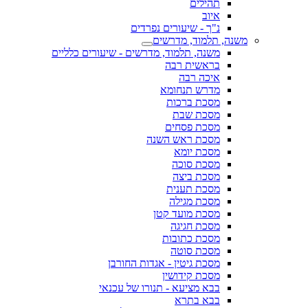
תהילים
איוב
נ"ך - שיעורים נפרדים
משנה, תלמוד, מדרשים
משנה, תלמוד, מדרשים - שיעורים כלליים
בראשית רבה
איכה רבה
מדרש תנחומא
מסכת ברכות
מסכת שבת
מסכת פסחים
מסכת ראש השנה
מסכת יומא
מסכת סוכה
מסכת ביצה
מסכת תענית
מסכת מגילה
מסכת מועד קטן
מסכת חגיגה
מסכת כתובות
מסכת סוטה
מסכת גיטין - אגדות החורבן
מסכת קידושין
בבא מציעא - תנורו של עכנאי
בבא בתרא