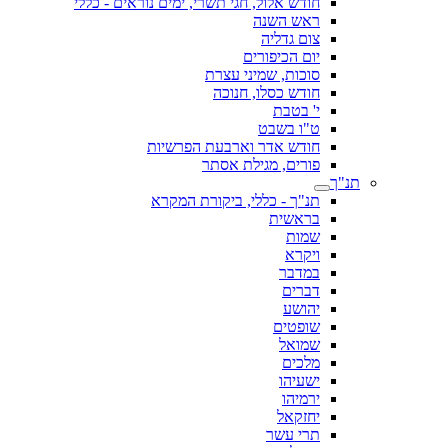
חודש אלול, חגי תשרי, ימים נוראים - כללי
ראש השנה
צום גדליה
יום הכיפורים
סוכות, שמיני עצרת
חודש כסלו, חנוכה
י' בטבת
ט"ו בשבט
חודש אדר וארבעת הפרשיות
פורים, מגילת אסתר
תנ"ך
תנ"ך - כללי, ביקורת המקרא
בראשית
שמות
ויקרא
במדבר
דברים
יהושע
שופטים
שמואל
מלכים
ישעיהו
ירמיהו
יחזקאל
תרי עשר