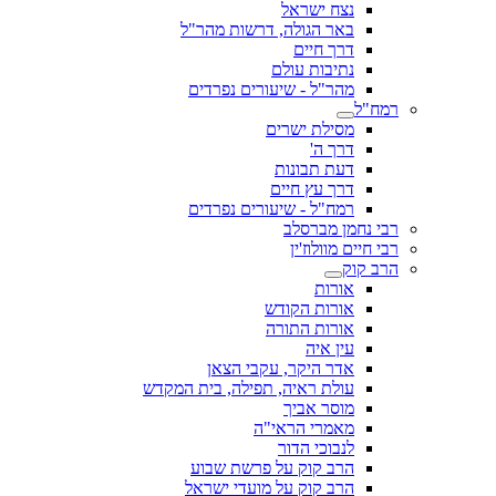
נצח ישראל
באר הגולה, דרשות מהר"ל
דרך חיים
נתיבות עולם
מהר"ל - שיעורים נפרדים
רמח"ל
מסילת ישרים
דרך ה'
דעת תבונות
דרך עץ חיים
רמח"ל - שיעורים נפרדים
רבי נחמן מברסלב
רבי חיים מוולוז'ין
הרב קוק
אורות
אורות הקודש
אורות התורה
עין איה
אדר היקר, עקבי הצאן
עולת ראיה, תפילה, בית המקדש
מוסר אביך
מאמרי הראי"ה
לנבוכי הדור
הרב קוק על פרשת שבוע
הרב קוק על מועדי ישראל