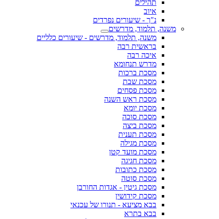
תהילים
איוב
נ"ך - שיעורים נפרדים
משנה, תלמוד, מדרשים
משנה, תלמוד, מדרשים - שיעורים כלליים
בראשית רבה
איכה רבה
מדרש תנחומא
מסכת ברכות
מסכת שבת
מסכת פסחים
מסכת ראש השנה
מסכת יומא
מסכת סוכה
מסכת ביצה
מסכת תענית
מסכת מגילה
מסכת מועד קטן
מסכת חגיגה
מסכת כתובות
מסכת סוטה
מסכת גיטין - אגדות החורבן
מסכת קידושין
בבא מציעא - תנורו של עכנאי
בבא בתרא