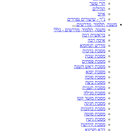
תרי עשר
תהילים
איוב
נ"ך - שיעורים נפרדים
משנה, תלמוד, מדרשים
משנה, תלמוד, מדרשים - כללי
בראשית רבה
איכה רבה
מדרש תנחומא
מסכת ברכות
מסכת שבת
מסכת פסחים
מסכת ראש השנה
מסכת יומא
מסכת סוכה
מסכת ביצה
מסכת תענית
מסכת מגילה
מסכת מועד קטן
מסכת חגיגה
מסכת כתובות
מסכת סוטה
מסכת גיטין
מסכת קידושין
בבא מציעא