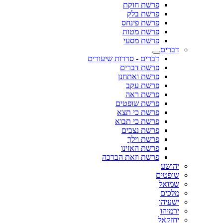
פרשת חוקת
פרשת בלק
פרשת פינחס
פרשת מטות
פרשת מסעי
דברים
דברים - סדרות שיעורים
פרשת דברים
פרשת ואתחנן
פרשת עקב
פרשת ראה
פרשת שופטים
פרשת כי תצא
פרשת כי תבוא
פרשת נצבים
פרשת וילך
פרשת האזינו
פרשת וזאת הברכה
יהושע
שופטים
שמואל
מלכים
ישעיהו
ירמיהו
יחזקאל