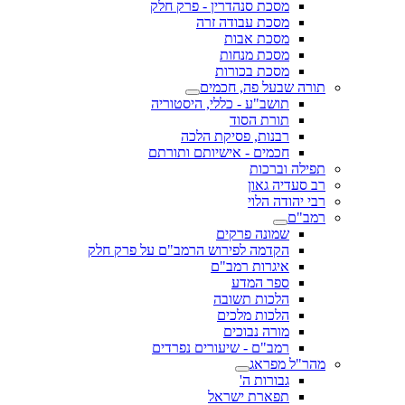
מסכת סנהדרין - פרק חלק
מסכת עבודה זרה
מסכת אבות
מסכת מנחות
מסכת בכורות
תורה שבעל פה, חכמים
תושב"ע - כללי, היסטוריה
תורת הסוד
רבנות, פסיקת הלכה
חכמים - אישיותם ותורתם
תפילה וברכות
רב סעדיה גאון
רבי יהודה הלוי
רמב"ם
שמונה פרקים
הקדמה לפירוש הרמב"ם על פרק חלק
איגרות רמב"ם
ספר המדע
הלכות תשובה
הלכות מלכים
מורה נבוכים
רמב"ם - שיעורים נפרדים
מהר"ל מפראג
גבורות ה'
תפארת ישראל