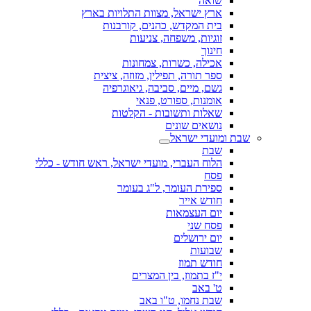
שואה
ארץ ישראל, מצוות התלויות בארץ
בית המקדש, כהנים, קורבנות
זוגיות, משפחה, צניעות
חינוך
אכילה, כשרות, צמחונות
ספר תורה, תפילין, מזוזה, ציצית
גשם, מיים, סביבה, גיאוגרפיה
אומנות, ספורט, פנאי
שאלות ותשובות - הקלטות
נושאים שונים
שבת ומועדי ישראל
שבת
הלוח העברי, מועדי ישראל, ראש חודש - כללי
פסח
ספירת העומר, ל"ג בעומר
חודש אייר
יום העצמאות
פסח שני
יום ירושלים
שבועות
חודש תמוז
י"ז בתמוז, בין המצרים
ט' באב
שבת נחמו, ט"ו באב