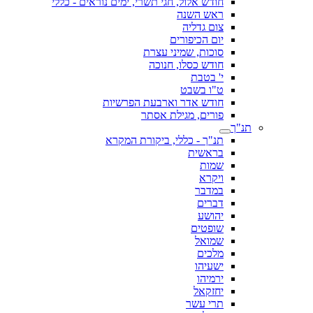
חודש אלול, חגי תשרי, ימים נוראים - כללי
ראש השנה
צום גדליה
יום הכיפורים
סוכות, שמיני עצרת
חודש כסלו, חנוכה
י' בטבת
ט"ו בשבט
חודש אדר וארבעת הפרשיות
פורים, מגילת אסתר
תנ"ך
תנ"ך - כללי, ביקורת המקרא
בראשית
שמות
ויקרא
במדבר
דברים
יהושע
שופטים
שמואל
מלכים
ישעיהו
ירמיהו
יחזקאל
תרי עשר