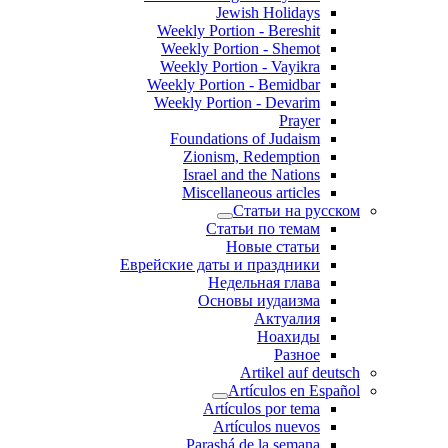
Jewish Holidays
Weekly Portion - Bereshit
Weekly Portion - Shemot
Weekly Portion - Vayikra
Weekly Portion - Bemidbar
Weekly Portion - Devarim
Prayer
Foundations of Judaism
Zionism, Redemption
Israel and the Nations
Miscellaneous articles
Статьи на русском
Статьи по темам
Новые статьи
Еврейские даты и праздники
Недельная глава
Основы иудаизма
Актуалия
Ноахиды
Разное
Artikel auf deutsch
Artículos en Español
Artículos por tema
Artículos nuevos
Parashá de la semana