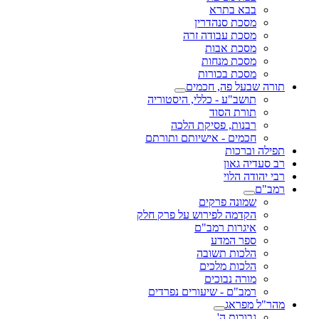
בבא בתרא
מסכת סנהדרין
מסכת עבודה זרה
מסכת אבות
מסכת מנחות
מסכת בכורות
תורה שבעל פה, חכמים
תושב"ע - כללי, היסטוריה
תורת הסוד
רבנות, פסיקת הלכה
חכמים - אישיותם ותורתם
תפילה וברכות
רב סעדיה גאון
רבי יהודה הלוי
רמב"ם
שמונה פרקים
הקדמה לפירוש על פרק חלק
איגרות רמב"ם
ספר המדע
הלכות תשובה
הלכות מלכים
מורה נבוכים
רמב"ם - שיעורים נפרדים
מהר"ל מפראג
גבורות ה'