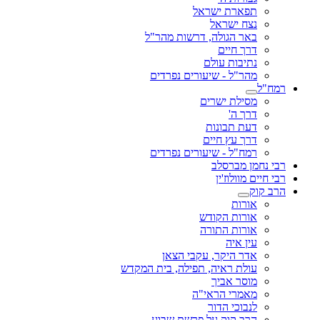
תפארת ישראל
נצח ישראל
באר הגולה, דרשות מהר"ל
דרך חיים
נתיבות עולם
מהר"ל - שיעורים נפרדים
רמח"ל
מסילת ישרים
דרך ה'
דעת תבונות
דרך עץ חיים
רמח"ל - שיעורים נפרדים
רבי נחמן מברסלב
רבי חיים מוולוז'ין
הרב קוק
אורות
אורות הקודש
אורות התורה
עין איה
אדר היקר, עקבי הצאן
עולת ראיה, תפילה, בית המקדש
מוסר אביך
מאמרי הראי"ה
לנבוכי הדור
הרב קוק על פרשת שבוע