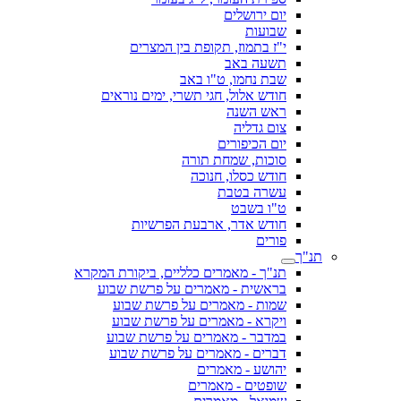
יום ירושלים
שבועות
י"ז בתמוז, תקופת בין המצרים
תשעה באב
שבת נחמו, ט"ו באב
חודש אלול, חגי תשרי, ימים נוראים
ראש השנה
צום גדליה
יום הכיפורים
סוכות, שמחת תורה
חודש כסלו, חנוכה
עשרה בטבת
ט"ו בשבט
חודש אדר, ארבעת הפרשיות
פורים
תנ"ך
תנ"ך - מאמרים כלליים, ביקורת המקרא
בראשית - מאמרים על פרשת שבוע
שמות - מאמרים על פרשת שבוע
ויקרא - מאמרים על פרשת שבוע
במדבר - מאמרים על פרשת שבוע
דברים - מאמרים על פרשת שבוע
יהושע - מאמרים
שופטים - מאמרים