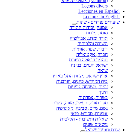
(Rav Askenazi (Manitou
Leçons divers
Lecciones en Español
Lectures in English
שיעורים נפרדים - שונות
אמונה, יסודות התורה
מוסר, מידות
תורה ומדע, אבולוציה
תשובה והלכותיה
דיבור, שפה, אותיות
חברה, אקטואליה
תהליך הגאולה וציונות
ישראל והגוים, בני נח
שואה
ארץ ישראל, מצוות התל' בארץ
בית המקדש, כהנים, קורבנות
זוגיות, משפחה, צניעות
חינוך
כשרות, צמחונות
ספר תורה, תפילין, מזוזה, ציצית
גשם, מיים, סביבה, גיאוגרפיה
אומנות, ספורט, פנאי
שאלות ותשובות - הקלטות
נושאים שונים
שבת ומועדי ישראל