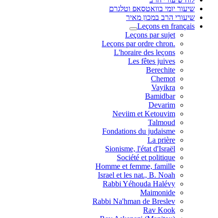
שיעור יומי בוואטסאפ וטלגרם
שיעורי הרב במכון מאיר
Leçons en français
Leçons par sujet
.Leçons par ordre chron
L'horaire des leçons
Les fêtes juives
Berechite
Chemot
Vayikra
Bamidbar
Devarim
Neviim et Ketouvim
Talmoud
Fondations du judaisme
La prière
Sionisme, l'état d'Israël
Société et politique
Homme et femme, famille
Israel et les nat., B. Noah
Rabbi Yéhouda Halévy
Maimonide
Rabbi Na'hman de Breslev
Rav Kook