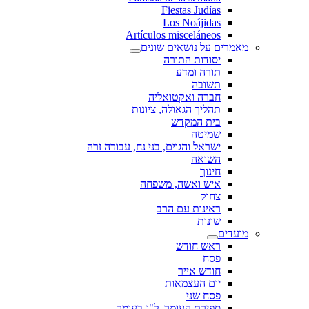
Fiestas Judías
Los Noájidas
Artículos misceláneos
מאמרים על נושאים שונים
יסודות התורה
תורה ומדע
תשובה
חברה ואקטואליה
תהליך הגאולה, ציונות
בית המקדש
שמיטה
ישראל והגוים, בני נח, עבודה זרה
השואה
חינוך
איש ואשה, משפחה
צחוק
ראינות עם הרב
שונות
מועדים
ראש חודש
פסח
חודש אייר
יום העצמאות
פסח שני
ספירת העומר, ל"ג בעומר