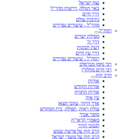
נצח ישראל
באר הגולה, דרשות מהר"ל
דרך חיים
נתיבות עולם
מהר"ל - שיעורים נפרדים
רמח"ל
מסילת ישרים
דרך ה'
דעת תבונות
דרך עץ חיים
רמח"ל - שיעורים נפרדים
רבי נחמן מברסלב
רבי חיים מוולוז'ין
הרב קוק
אורות
אורות הקודש
אורות התורה
עין איה
אדר היקר, עקבי הצאן
עולת ראיה, תפילה, בית המקדש
מוסר אביך
מאמרי הראי"ה
לנבוכי הדור
הרב קוק על פרשת שבוע
הרב קוק על מועדי ישראל