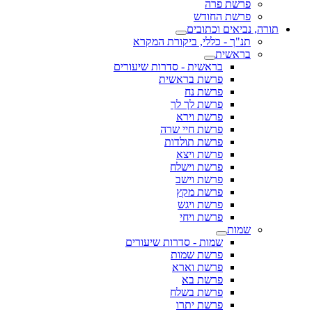
פרשת פרה
פרשת החודש
תורה, נביאים וכתובים
תנ"ך - כללי, ביקורת המקרא
בראשית
בראשית - סדרות שיעורים
פרשת בראשית
פרשת נח
פרשת לך לך
פרשת וירא
פרשת חיי שרה
פרשת תולדות
פרשת ויצא
פרשת וישלח
פרשת וישב
פרשת מקץ
פרשת ויגש
פרשת ויחי
שמות
שמות - סדרות שיעורים
פרשת שמות
פרשת וארא
פרשת בא
פרשת בשלח
פרשת יתרו