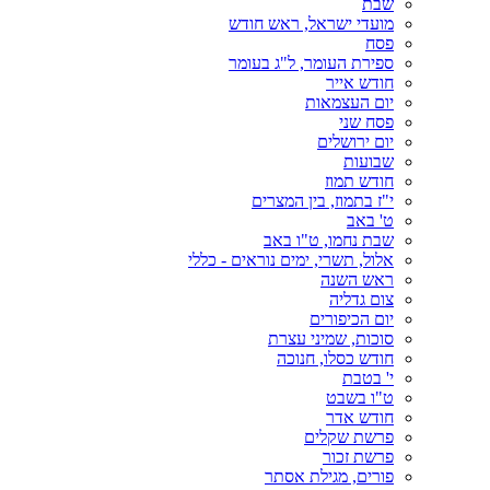
שבת
מועדי ישראל, ראש חודש
פסח
ספירת העומר, ל"ג בעומר
חודש אייר
יום העצמאות
פסח שני
יום ירושלים
שבועות
חודש תמוז
י"ז בתמוז, בין המצרים
ט' באב
שבת נחמו, ט"ו באב
אלול, תשרי, ימים נוראים - כללי
ראש השנה
צום גדליה
יום הכיפורים
סוכות, שמיני עצרת
חודש כסלו, חנוכה
י' בטבת
ט"ו בשבט
חודש אדר
פרשת שקלים
פרשת זכור
פורים, מגילת אסתר