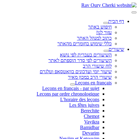
דף הבית
חיפוש באתר
עזור לנו!
כתוב למנהל האתר
כללי שימוש בחומרים מהאתר
שיעורים
השיעורים בעברית לפי נושא
השיעורים לפי סדר הוספתם לאתר
לוח שיעורי הרב
שיעור יומי ועדכונים בוואטסאפ וטלגרם
שיעורי הרב במכון מאיר
Leçons en français
Leçons en français - par sujet
Leçons par ordre chronologique
L'horaire des leçons
Les fêtes juives
Berechite
Chemot
Vayikra
Bamidbar
Devarim
Neviim et Ketouvim