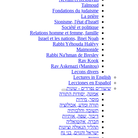
Talmoud
Fondations du judaisme
La prière
Sionisme, l'état d'Israël
Société et politique
Relations homme et femme, famille
Israel et les nations, Bnei Noah
Rabbi Yéhouda Halévy
Maimonide
Rabbi Na'hman de Breslev
Rav Kook
(Rav Askenazi (Manitou
Leçons divers
Lectures in English
Lecciones en Español
שיעורים נפרדים - שונות
אמונה, יסודות התורה
מוסר, מידות
תורה ומדע, אבולוציה
תשובה והלכותיה
דיבור, שפה, אותיות
חברה, אקטואליה
תהליך הגאולה וציונות
ישראל והגוים, בני נח