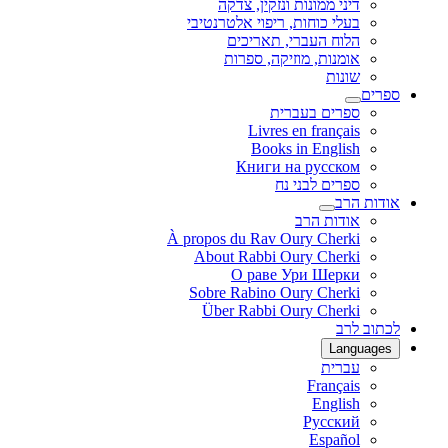
דיני ממונות ונזקין, צדקה
בעלי כוחות, ריפוי אלטרנטיבי
הלוח העברי, תאריכים
אומנות, מוזיקה, ספרות
שונות
ספרים
ספרים בעברית
Livres en français
Books in English
Книги на русском
ספרים לבני נח
אודות הרב
אודות הרב
À propos du Rav Oury Cherki
About Rabbi Oury Cherki
О раве Ури Шерки
Sobre Rabino Oury Cherki
Über Rabbi Oury Cherki
לכתוב לרב
Languages
עברית
Français
English
Русский
Español