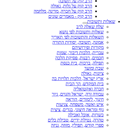
הרב קוק על תשובה
הרב קוק על גלות, גאולה
הרב קוק על חברה, מדינה, מלחמה
הרב קוק - מאמרים שונים
שאלות ותשובות
שלח שאלה לרב
שאלות ותשובות לפי נושא
השאלות והתשובות לפי תאריך
אמונה, תשובה, יסודות התורה
מקורות ופירושיהם
עברית, הלכות דיבור, שמות
חכמים, רבנות, פסיקת הלכה
תפילה, ברכות, בית כנסת
שבת ומועד
ציונות, גאולה
ארץ ישראל, הלכות תלויות בה
בית המקדש, הר הבית
חברה ואקטואליה
עבודה זרה, ישראל והגוים, גיור
חינוך, לימודים, הוראה
איש ואשה, משפחה, צניעות
גוף ומראה חיצוני, בגדים, ציצית
כשרות, אוכל ואכילה
טהרה, נטילת ידיים, טבילת כלים
ספרי קודש, תפילין, מזוזה, גניזה