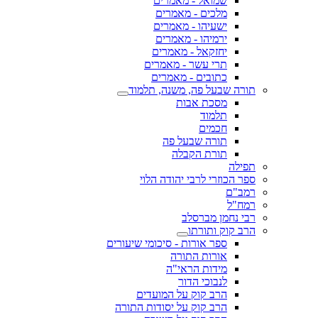
שמואל - מאמרים
מלכים - מאמרים
ישעיהו - מאמרים
ירמיהו - מאמרים
יחזקאל - מאמרים
תרי עשר - מאמרים
כתובים - מאמרים
תורה שבעל פה, משנה, תלמוד
מסכת אבות
תלמוד
חכמים
תורה שבעל פה
תורת הקבלה
תפילה
ספר הכוזרי לרבי יהודה הלוי
רמב"ם
רמח"ל
רבי נחמן מברסלב
הרב קוק ותורתו
ספר אורות - סיכומי שיעורים
אורות התורה
מידות הראי"ה
לנבוכי הדור
הרב קוק על המועדים
הרב קוק על יסודות התורה