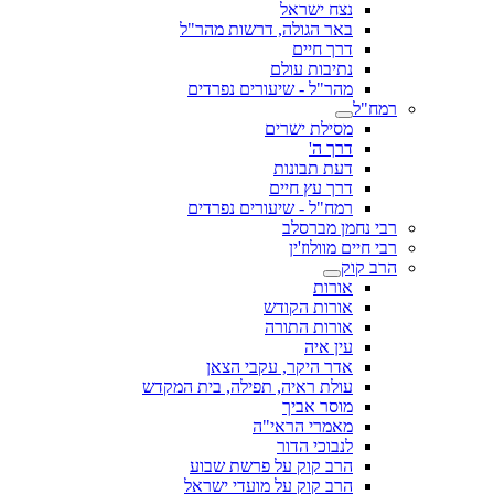
נצח ישראל
באר הגולה, דרשות מהר"ל
דרך חיים
נתיבות עולם
מהר"ל - שיעורים נפרדים
רמח"ל
מסילת ישרים
דרך ה'
דעת תבונות
דרך עץ חיים
רמח"ל - שיעורים נפרדים
רבי נחמן מברסלב
רבי חיים מוולוז'ין
הרב קוק
אורות
אורות הקודש
אורות התורה
עין איה
אדר היקר, עקבי הצאן
עולת ראיה, תפילה, בית המקדש
מוסר אביך
מאמרי הראי"ה
לנבוכי הדור
הרב קוק על פרשת שבוע
הרב קוק על מועדי ישראל