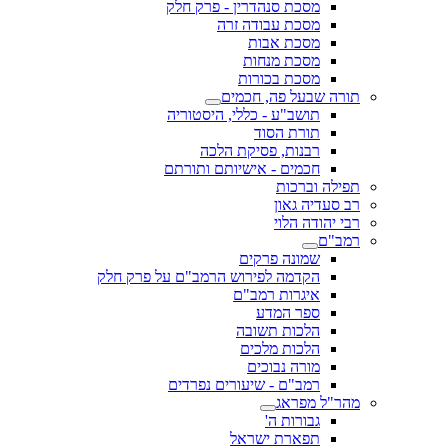
מסכת סנהדרין - פרק חלק
מסכת עבודה זרה
מסכת אבות
מסכת מנחות
מסכת בכורות
תורה שבעל פה, חכמים
תושב"ע - כללי, היסטוריה
תורת הסוד
רבנות, פסיקת הלכה
חכמים - אישיותם ותורתם
תפילה וברכות
רב סעדיה גאון
רבי יהודה הלוי
רמב"ם
שמונה פרקים
הקדמה לפירוש הרמב"ם על פרק חלק
איגרות רמב"ם
ספר המדע
הלכות תשובה
הלכות מלכים
מורה נבוכים
רמב"ם - שיעורים נפרדים
מהר"ל מפראג
גבורות ה'
תפארת ישראל