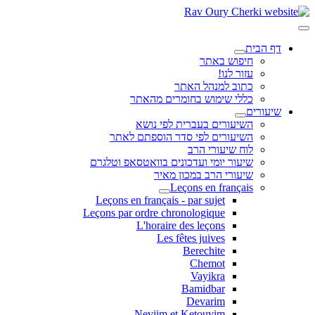
דף הבית
חיפוש באתר
עזור לנו!
כתוב למנהל האתר
כללי שימוש בחומרים מהאתר
שיעורים
השיעורים בעברית לפי נושא
השיעורים לפי סדר הוספתם לאתר
לוח שיעורי הרב
שיעור יומי ועדכונים בוואטסאפ וטלגרם
שיעורי הרב במכון מאיר
Leçons en français
Leçons en français - par sujet
Leçons par ordre chronologique
L'horaire des leçons
Les fêtes juives
Berechite
Chemot
Vayikra
Bamidbar
Devarim
Neviim et Ketouvim