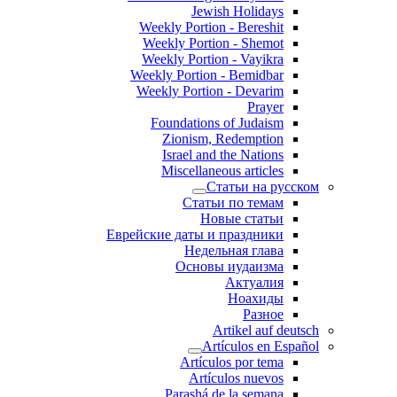
Jewish Holidays
Weekly Portion - Bereshit
Weekly Portion - Shemot
Weekly Portion - Vayikra
Weekly Portion - Bemidbar
Weekly Portion - Devarim
Prayer
Foundations of Judaism
Zionism, Redemption
Israel and the Nations
Miscellaneous articles
Статьи на русском
Статьи по темам
Новые статьи
Еврейские даты и праздники
Недельная глава
Основы иудаизма
Актуалия
Ноахиды
Разное
Artikel auf deutsch
Artículos en Español
Artículos por tema
Artículos nuevos
Parashá de la semana