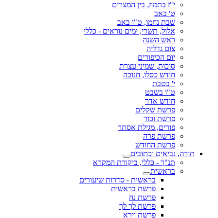
י"ז בתמוז, בין המצרים
ט' באב
שבת נחמו, ט"ו באב
אלול, תשרי, ימים נוראים - כללי
ראש השנה
צום גדליה
יום הכיפורים
סוכות, שמיני עצרת
חודש כסלו, חנוכה
י' בטבת
ט"ו בשבט
חודש אדר
פרשת שקלים
פרשת זכור
פורים, מגילת אסתר
פרשת פרה
פרשת החודש
תורה, נביאים וכתובים
תנ"ך - כללי, ביקורת המקרא
בראשית
בראשית - סדרות שיעורים
פרשת בראשית
פרשת נח
פרשת לך לך
פרשת וירא