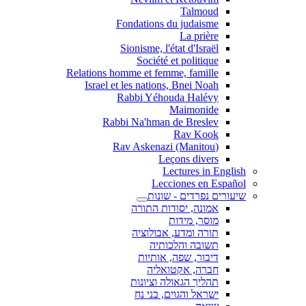
Talmoud
Fondations du judaisme
La prière
Sionisme, l'état d'Israël
Société et politique
Relations homme et femme, famille
Israel et les nations, Bnei Noah
Rabbi Yéhouda Halévy
Maimonide
Rabbi Na'hman de Breslev
Rav Kook
(Rav Askenazi (Manitou
Leçons divers
Lectures in English
Lecciones en Español
שיעורים נפרדים - שונות
אמונה, יסודות התורה
מוסר, מידות
תורה ומדע, אבולוציה
תשובה והלכותיה
דיבור, שפה, אותיות
חברה, אקטואליה
תהליך הגאולה וציונות
ישראל והגוים, בני נח