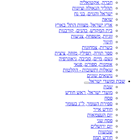
חברה, אקטואליה
תהליך הגאולה וציונות
ישראל והגוים, בני נח
שואה
ארץ ישראל, מצוות התל' בארץ
בית המקדש, כהנים, קורבנות
זוגיות, משפחה, צניעות
חינוך
כשרות, צמחונות
ספר תורה, תפילין, מזוזה, ציצית
גשם, מיים, סביבה, גיאוגרפיה
אומנות, ספורט, פנאי
שאלות ותשובות - הקלטות
נושאים שונים
שבת ומועדי ישראל
שבת
מועדי ישראל, ראש חודש
פסח
ספירת העומר, ל"ג בעומר
חודש אייר
יום העצמאות
פסח שני
יום ירושלים
שבועות
חודש תמוז