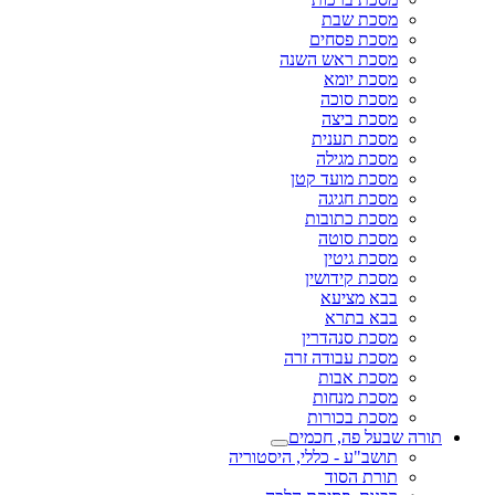
מסכת שבת
מסכת פסחים
מסכת ראש השנה
מסכת יומא
מסכת סוכה
מסכת ביצה
מסכת תענית
מסכת מגילה
מסכת מועד קטן
מסכת חגיגה
מסכת כתובות
מסכת סוטה
מסכת גיטין
מסכת קידושין
בבא מציעא
בבא בתרא
מסכת סנהדרין
מסכת עבודה זרה
מסכת אבות
מסכת מנחות
מסכת בכורות
תורה שבעל פה, חכמים
תושב"ע - כללי, היסטוריה
תורת הסוד