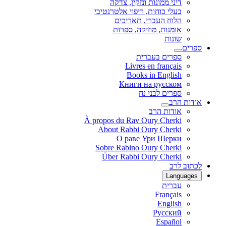
דיני ממונות ונזקין, צדקה
בעלי כוחות, ריפוי אלטרנטיבי
הלוח העברי, תאריכים
אומנות, מוזיקה, ספרות
שונות
ספרים
ספרים בעברית
Livres en français
Books in English
Книги на русском
ספרים לבני נח
אודות הרב
אודות הרב
À propos du Rav Oury Cherki
About Rabbi Oury Cherki
О раве Ури Шерки
Sobre Rabino Oury Cherki
Über Rabbi Oury Cherki
לכתוב לרב
Languages
עברית
Français
English
Русский
Español