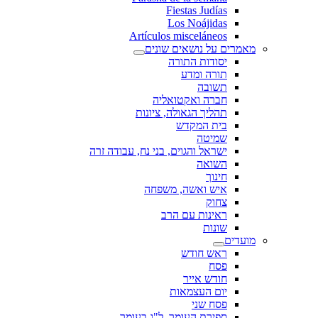
Fiestas Judías
Los Noájidas
Artículos misceláneos
מאמרים על נושאים שונים
יסודות התורה
תורה ומדע
תשובה
חברה ואקטואליה
תהליך הגאולה, ציונות
בית המקדש
שמיטה
ישראל והגוים, בני נח, עבודה זרה
השואה
חינוך
איש ואשה, משפחה
צחוק
ראינות עם הרב
שונות
מועדים
ראש חודש
פסח
חודש אייר
יום העצמאות
פסח שני
ספירת העומר, ל"ג בעומר