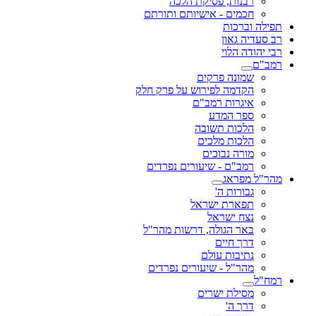
רבנות, פסיקת הלכה
חכמים - אישיותם ותורתם
תפילה וברכות
רב סעדיה גאון
רבי יהודה הלוי
רמב"ם
שמונה פרקים
הקדמה לפירוש על פרק חלק
איגרות רמב"ם
ספר המדע
הלכות תשובה
הלכות מלכים
מורה נבוכים
רמב"ם - שיעורים נפרדים
מהר"ל מפראג
גבורות ה'
תפארת ישראל
נצח ישראל
באר הגולה, דרשות מהר"ל
דרך חיים
נתיבות עולם
מהר"ל - שיעורים נפרדים
רמח"ל
מסילת ישרים
דרך ה'