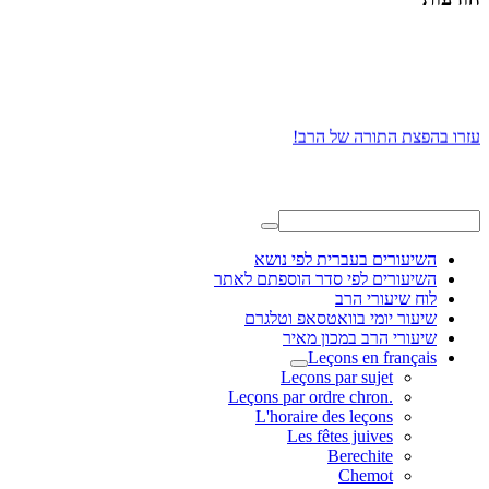
עזרו בהפצת התורה של הרב!
השיעורים בעברית לפי נושא
השיעורים לפי סדר הוספתם לאתר
לוח שיעורי הרב
שיעור יומי בוואטסאפ וטלגרם
שיעורי הרב במכון מאיר
Leçons en français
Leçons par sujet
.Leçons par ordre chron
L'horaire des leçons
Les fêtes juives
Berechite
Chemot