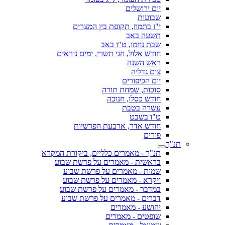
יום ירושלים
שבועות
י"ז בתמוז, תקופת בין המצרים
תשעה באב
שבת נחמו, ט"ו באב
חודש אלול, חגי תשרי, ימים נוראים
ראש השנה
צום גדליה
יום הכיפורים
סוכות, שמחת תורה
חודש כסלו, חנוכה
עשרה בטבת
ט"ו בשבט
חודש אדר, ארבעת הפרשיות
פורים
תנ"ך
תנ"ך - מאמרים כלליים, ביקורת המקרא
בראשית - מאמרים על פרשת שבוע
שמות - מאמרים על פרשת שבוע
ויקרא - מאמרים על פרשת שבוע
במדבר - מאמרים על פרשת שבוע
דברים - מאמרים על פרשת שבוע
יהושע - מאמרים
שופטים - מאמרים