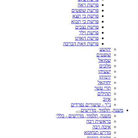
פרשת ראה
פרשת שופטים
פרשת כי תצא
פרשת כי תבוא
פרשת נצבים
פרשת וילך
פרשת האזינו
פרשת וזאת הברכה
יהושע
שופטים
שמואל
מלכים
ישעיהו
ירמיהו
יחזקאל
תרי עשר
תהילים
איוב
נ"ך - שיעורים נפרדים
משנה, תלמוד, מדרשים
משנה, תלמוד, מדרשים - כללי
בראשית רבה
איכה רבה
מדרש תנחומא
מסכת ברכות