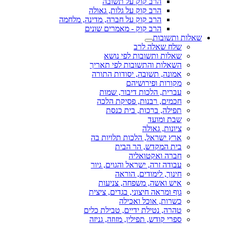
הרב קוק על תשובה
הרב קוק על גלות, גאולה
הרב קוק על חברה, מדינה, מלחמה
הרב קוק - מאמרים שונים
שאלות ותשובות
שלח שאלה לרב
שאלות ותשובות לפי נושא
השאלות והתשובות לפי תאריך
אמונה, תשובה, יסודות התורה
מקורות ופירושיהם
עברית, הלכות דיבור, שמות
חכמים, רבנות, פסיקת הלכה
תפילה, ברכות, בית כנסת
שבת ומועד
ציונות, גאולה
ארץ ישראל, הלכות תלויות בה
בית המקדש, הר הבית
חברה ואקטואליה
עבודה זרה, ישראל והגוים, גיור
חינוך, לימודים, הוראה
איש ואשה, משפחה, צניעות
גוף ומראה חיצוני, בגדים, ציצית
כשרות, אוכל ואכילה
טהרה, נטילת ידיים, טבילת כלים
ספרי קודש, תפילין, מזוזה, גניזה