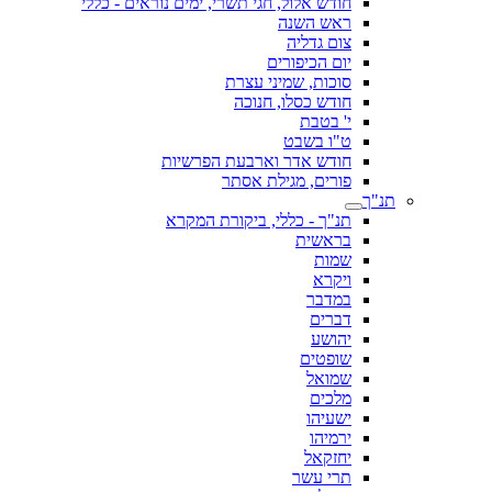
חודש אלול, חגי תשרי, ימים נוראים - כללי
ראש השנה
צום גדליה
יום הכיפורים
סוכות, שמיני עצרת
חודש כסלו, חנוכה
י' בטבת
ט"ו בשבט
חודש אדר וארבעת הפרשיות
פורים, מגילת אסתר
תנ"ך
תנ"ך - כללי, ביקורת המקרא
בראשית
שמות
ויקרא
במדבר
דברים
יהושע
שופטים
שמואל
מלכים
ישעיהו
ירמיהו
יחזקאל
תרי עשר