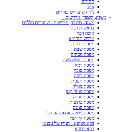
תהילים
איוב
נ"ך - שיעורים נפרדים
משנה, תלמוד, מדרשים
משנה, תלמוד, מדרשים - שיעורים כלליים
בראשית רבה
איכה רבה
מדרש תנחומא
מסכת ברכות
מסכת שבת
מסכת פסחים
מסכת ראש השנה
מסכת יומא
מסכת סוכה
מסכת ביצה
מסכת תענית
מסכת מגילה
מסכת מועד קטן
מסכת חגיגה
מסכת כתובות
מסכת סוטה
מסכת גיטין - אגדות החורבן
מסכת קידושין
בבא מציעא - תנורו של עכנאי
בבא בתרא