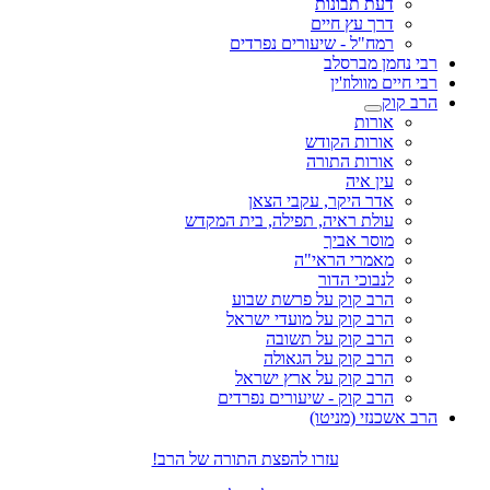
דעת תבונות
דרך עץ חיים
רמח"ל - שיעורים נפרדים
רבי נחמן מברסלב
רבי חיים מוולוז'ין
הרב קוק
אורות
אורות הקודש
אורות התורה
עין איה
אדר היקר, עקבי הצאן
עולת ראיה, תפילה, בית המקדש
מוסר אביך
מאמרי הראי"ה
לנבוכי הדור
הרב קוק על פרשת שבוע
הרב קוק על מועדי ישראל
הרב קוק על תשובה
הרב קוק על הגאולה
הרב קוק על ארץ ישראל
הרב קוק - שיעורים נפרדים
הרב אשכנזי (מניטו)
עזרו להפצת התורה של הרב!