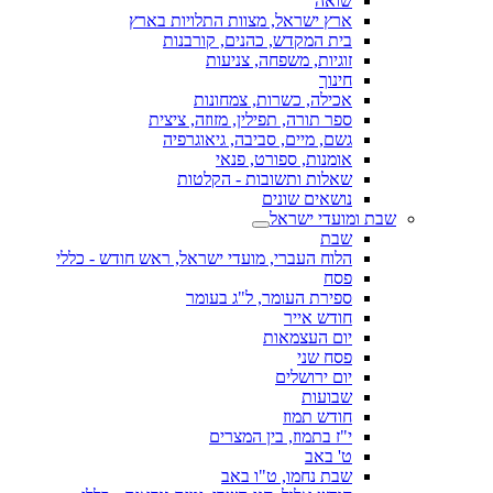
שואה
ארץ ישראל, מצוות התלויות בארץ
בית המקדש, כהנים, קורבנות
זוגיות, משפחה, צניעות
חינוך
אכילה, כשרות, צמחונות
ספר תורה, תפילין, מזוזה, ציצית
גשם, מיים, סביבה, גיאוגרפיה
אומנות, ספורט, פנאי
שאלות ותשובות - הקלטות
נושאים שונים
שבת ומועדי ישראל
שבת
הלוח העברי, מועדי ישראל, ראש חודש - כללי
פסח
ספירת העומר, ל"ג בעומר
חודש אייר
יום העצמאות
פסח שני
יום ירושלים
שבועות
חודש תמוז
י"ז בתמוז, בין המצרים
ט' באב
שבת נחמו, ט"ו באב