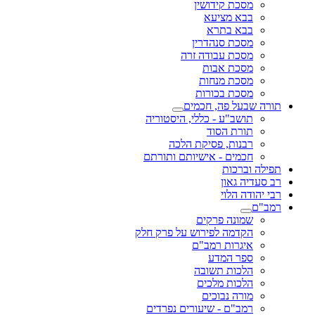
מסכת קידושין
בבא מציעא
בבא בתרא
מסכת סנהדרין
מסכת עבודה זרה
מסכת אבות
מסכת מנחות
מסכת בכורות
תורה שבעל פה, חכמים
תושב"ע - כללי, היסטוריה
תורת הסוד
רבנות, פסיקת הלכה
חכמים - אישיותם ותורתם
תפילה וברכות
רב סעדיה גאון
רבי יהודה הלוי
רמב"ם
שמונה פרקים
הקדמה לפירוש על פרק חלק
איגרות רמב"ם
ספר המדע
הלכות תשובה
הלכות מלכים
מורה נבוכים
רמב"ם - שיעורים נפרדים