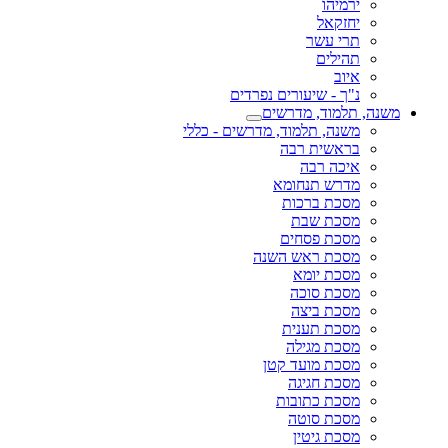
ירמיהו
יחזקאל
תרי עשר
תהילים
איוב
נ"ך - שיעורים נפרדים
משנה, תלמוד, מדרשים
משנה, תלמוד, מדרשים - כללי
בראשית רבה
איכה רבה
מדרש תנחומא
מסכת ברכות
מסכת שבת
מסכת פסחים
מסכת ראש השנה
מסכת יומא
מסכת סוכה
מסכת ביצה
מסכת תענית
מסכת מגילה
מסכת מועד קטן
מסכת חגיגה
מסכת כתובות
מסכת סוטה
מסכת גיטין