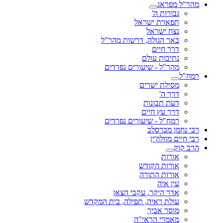
מהר"ל מפראג
גבורות ה'
תפארת ישראל
נצח ישראל
באר הגולה, דרשות מהר"ל
דרך חיים
נתיבות עולם
מהר"ל - שיעורים נפרדים
רמח"ל
מסילת ישרים
דרך ה'
דעת תבונות
דרך עץ חיים
רמח"ל - שיעורים נפרדים
רבי נחמן מברסלב
רבי חיים מוולוז'ין
הרב קוק
אורות
אורות הקודש
אורות התורה
עין איה
אדר היקר, עקבי הצאן
עולת ראיה, תפילה, בית המקדש
מוסר אביך
מאמרי הראי"ה