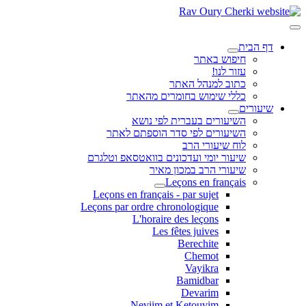
דף הבית
חיפוש באתר
עזור לנו!
כתוב למנהל האתר
כללי שימוש בחומרים מהאתר
שיעורים
השיעורים בעברית לפי נושא
השיעורים לפי סדר הוספתם לאתר
לוח שיעורי הרב
שיעור יומי ועדכונים בוואטסאפ וטלגרם
שיעורי הרב במכון מאיר
Leçons en français
Leçons en français - par sujet
Leçons par ordre chronologique
L'horaire des leçons
Les fêtes juives
Berechite
Chemot
Vayikra
Bamidbar
Devarim
Neviim et Ketouvim