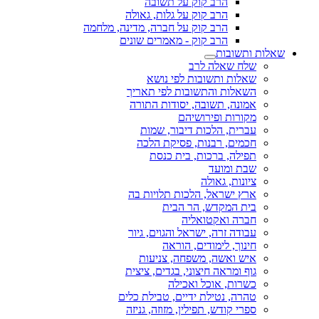
הרב קוק על תשובה
הרב קוק על גלות, גאולה
הרב קוק על חברה, מדינה, מלחמה
הרב קוק - מאמרים שונים
שאלות ותשובות
שלח שאלה לרב
שאלות ותשובות לפי נושא
השאלות והתשובות לפי תאריך
אמונה, תשובה, יסודות התורה
מקורות ופירושיהם
עברית, הלכות דיבור, שמות
חכמים, רבנות, פסיקת הלכה
תפילה, ברכות, בית כנסת
שבת ומועד
ציונות, גאולה
ארץ ישראל, הלכות תלויות בה
בית המקדש, הר הבית
חברה ואקטואליה
עבודה זרה, ישראל והגוים, גיור
חינוך, לימודים, הוראה
איש ואשה, משפחה, צניעות
גוף ומראה חיצוני, בגדים, ציצית
כשרות, אוכל ואכילה
טהרה, נטילת ידיים, טבילת כלים
ספרי קודש, תפילין, מזוזה, גניזה