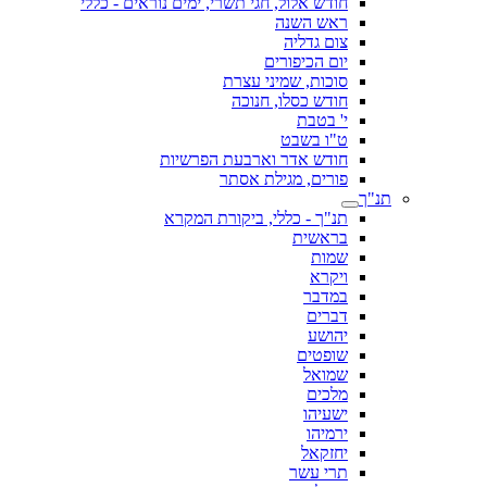
חודש אלול, חגי תשרי, ימים נוראים - כללי
ראש השנה
צום גדליה
יום הכיפורים
סוכות, שמיני עצרת
חודש כסלו, חנוכה
י' בטבת
ט"ו בשבט
חודש אדר וארבעת הפרשיות
פורים, מגילת אסתר
תנ"ך
תנ"ך - כללי, ביקורת המקרא
בראשית
שמות
ויקרא
במדבר
דברים
יהושע
שופטים
שמואל
מלכים
ישעיהו
ירמיהו
יחזקאל
תרי עשר