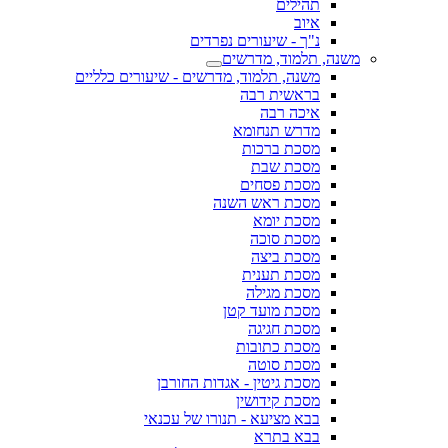
תהילים
איוב
נ"ך - שיעורים נפרדים
משנה, תלמוד, מדרשים
משנה, תלמוד, מדרשים - שיעורים כלליים
בראשית רבה
איכה רבה
מדרש תנחומא
מסכת ברכות
מסכת שבת
מסכת פסחים
מסכת ראש השנה
מסכת יומא
מסכת סוכה
מסכת ביצה
מסכת תענית
מסכת מגילה
מסכת מועד קטן
מסכת חגיגה
מסכת כתובות
מסכת סוטה
מסכת גיטין - אגדות החורבן
מסכת קידושין
בבא מציעא - תנורו של עכנאי
בבא בתרא