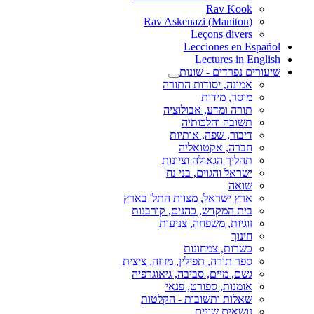
Rav Kook
(Rav Askenazi (Manitou
Leçons divers
Lecciones en Español
Lectures in English
שיעורים נפרדים - שונות
אמונה, יסודות התורה
מוסר, מידות
תורה ומדע, אבולוציה
תשובה והלכותיה
דיבור, שפה, אותיות
חברה, אקטואליה
תהליך הגאולה וציונות
ישראל והגוים, בני נח
שואה
ארץ ישראל, מצוות התל' בארץ
בית המקדש, כהנים, קורבנות
זוגיות, משפחה, צניעות
חינוך
כשרות, צמחונות
ספר תורה, תפילין, מזוזה, ציצית
גשם, מיים, סביבה, גיאוגרפיה
אומנות, ספורט, פנאי
שאלות ותשובות - הקלטות
נושאים שונים