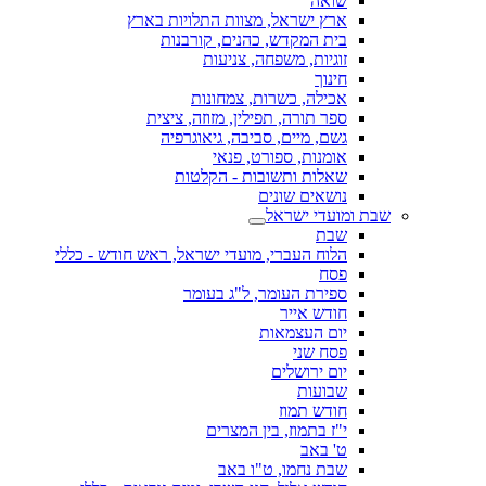
שואה
ארץ ישראל, מצוות התלויות בארץ
בית המקדש, כהנים, קורבנות
זוגיות, משפחה, צניעות
חינוך
אכילה, כשרות, צמחונות
ספר תורה, תפילין, מזוזה, ציצית
גשם, מיים, סביבה, גיאוגרפיה
אומנות, ספורט, פנאי
שאלות ותשובות - הקלטות
נושאים שונים
שבת ומועדי ישראל
שבת
הלוח העברי, מועדי ישראל, ראש חודש - כללי
פסח
ספירת העומר, ל"ג בעומר
חודש אייר
יום העצמאות
פסח שני
יום ירושלים
שבועות
חודש תמוז
י"ז בתמוז, בין המצרים
ט' באב
שבת נחמו, ט"ו באב