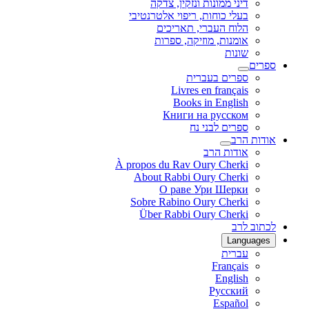
דיני ממונות ונזקין, צדקה
בעלי כוחות, ריפוי אלטרנטיבי
הלוח העברי, תאריכים
אומנות, מוזיקה, ספרות
שונות
ספרים
ספרים בעברית
Livres en français
Books in English
Книги на русском
ספרים לבני נח
אודות הרב
אודות הרב
À propos du Rav Oury Cherki
About Rabbi Oury Cherki
О раве Ури Шерки
Sobre Rabino Oury Cherki
Über Rabbi Oury Cherki
לכתוב לרב
Languages
עברית
Français
English
Русский
Español