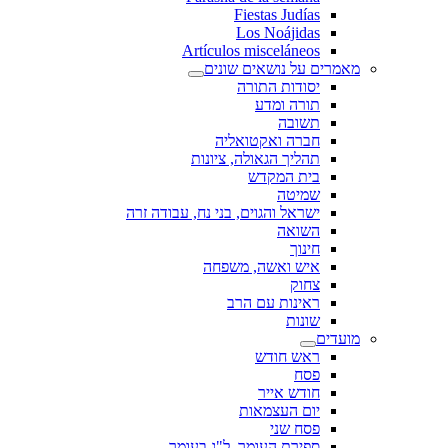
Fiestas Judías
Los Noájidas
Artículos misceláneos
מאמרים על נושאים שונים
יסודות התורה
תורה ומדע
תשובה
חברה ואקטואליה
תהליך הגאולה, ציונות
בית המקדש
שמיטה
ישראל והגוים, בני נח, עבודה זרה
השואה
חינוך
איש ואשה, משפחה
צחוק
ראינות עם הרב
שונות
מועדים
ראש חודש
פסח
חודש אייר
יום העצמאות
פסח שני
ספירת העומר, ל"ג בעומר