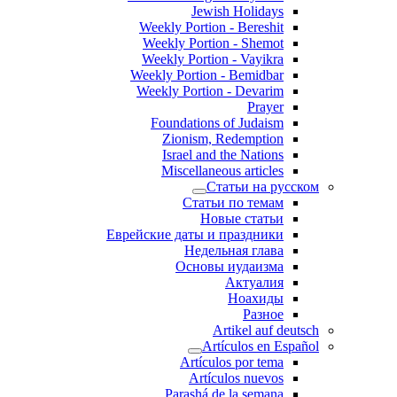
Jewish Holidays
Weekly Portion - Bereshit
Weekly Portion - Shemot
Weekly Portion - Vayikra
Weekly Portion - Bemidbar
Weekly Portion - Devarim
Prayer
Foundations of Judaism
Zionism, Redemption
Israel and the Nations
Miscellaneous articles
Статьи на русском
Статьи по темам
Новые статьи
Еврейские даты и праздники
Недельная глава
Основы иудаизма
Актуалия
Ноахиды
Разное
Artikel auf deutsch
Artículos en Español
Artículos por tema
Artículos nuevos
Parashá de la semana