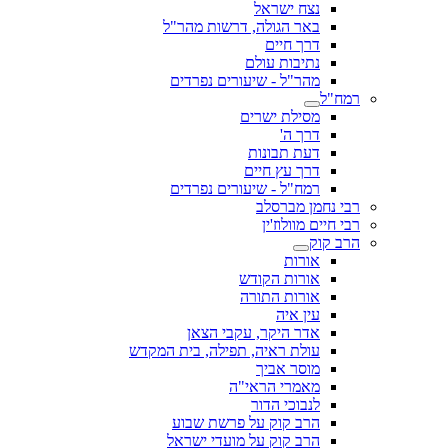
נצח ישראל
באר הגולה, דרשות מהר"ל
דרך חיים
נתיבות עולם
מהר"ל - שיעורים נפרדים
רמח"ל
מסילת ישרים
דרך ה'
דעת תבונות
דרך עץ חיים
רמח"ל - שיעורים נפרדים
רבי נחמן מברסלב
רבי חיים מוולוז'ין
הרב קוק
אורות
אורות הקודש
אורות התורה
עין איה
אדר היקר, עקבי הצאן
עולת ראיה, תפילה, בית המקדש
מוסר אביך
מאמרי הראי"ה
לנבוכי הדור
הרב קוק על פרשת שבוע
הרב קוק על מועדי ישראל