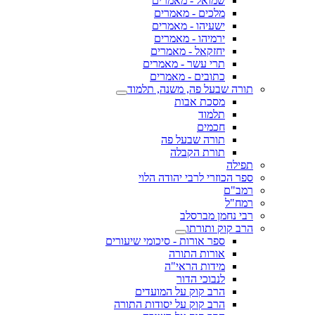
שמואל - מאמרים
מלכים - מאמרים
ישעיהו - מאמרים
ירמיהו - מאמרים
יחזקאל - מאמרים
תרי עשר - מאמרים
כתובים - מאמרים
תורה שבעל פה, משנה, תלמוד
מסכת אבות
תלמוד
חכמים
תורה שבעל פה
תורת הקבלה
תפילה
ספר הכוזרי לרבי יהודה הלוי
רמב"ם
רמח"ל
רבי נחמן מברסלב
הרב קוק ותורתו
ספר אורות - סיכומי שיעורים
אורות התורה
מידות הראי"ה
לנבוכי הדור
הרב קוק על המועדים
הרב קוק על יסודות התורה