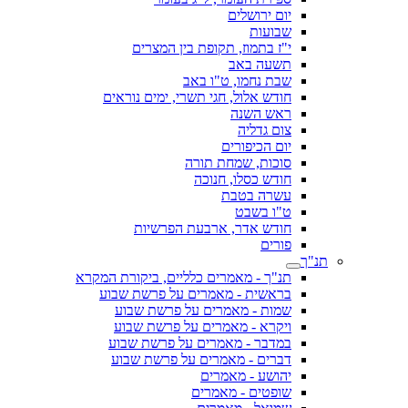
יום ירושלים
שבועות
י"ז בתמוז, תקופת בין המצרים
תשעה באב
שבת נחמו, ט"ו באב
חודש אלול, חגי תשרי, ימים נוראים
ראש השנה
צום גדליה
יום הכיפורים
סוכות, שמחת תורה
חודש כסלו, חנוכה
עשרה בטבת
ט"ו בשבט
חודש אדר, ארבעת הפרשיות
פורים
תנ"ך
תנ"ך - מאמרים כלליים, ביקורת המקרא
בראשית - מאמרים על פרשת שבוע
שמות - מאמרים על פרשת שבוע
ויקרא - מאמרים על פרשת שבוע
במדבר - מאמרים על פרשת שבוע
דברים - מאמרים על פרשת שבוע
יהושע - מאמרים
שופטים - מאמרים