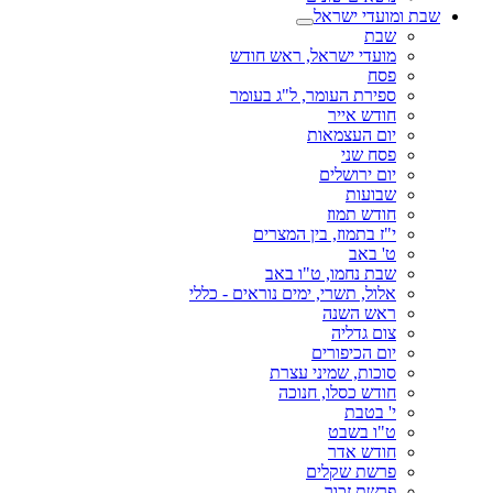
שבת ומועדי ישראל
שבת
מועדי ישראל, ראש חודש
פסח
ספירת העומר, ל"ג בעומר
חודש אייר
יום העצמאות
פסח שני
יום ירושלים
שבועות
חודש תמוז
י"ז בתמוז, בין המצרים
ט' באב
שבת נחמו, ט"ו באב
אלול, תשרי, ימים נוראים - כללי
ראש השנה
צום גדליה
יום הכיפורים
סוכות, שמיני עצרת
חודש כסלו, חנוכה
י' בטבת
ט"ו בשבט
חודש אדר
פרשת שקלים
פרשת זכור