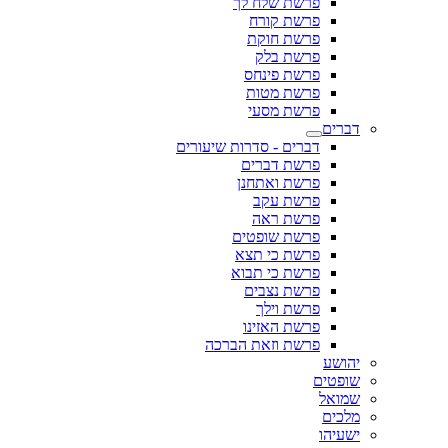
פרשת שלח לך
פרשת קורח
פרשת חוקת
פרשת בלק
פרשת פינחס
פרשת מטות
פרשת מסעי
דברים
דברים - סדרות שיעורים
פרשת דברים
פרשת ואתחנן
פרשת עקב
פרשת ראה
פרשת שופטים
פרשת כי תצא
פרשת כי תבוא
פרשת נצבים
פרשת וילך
פרשת האזינו
פרשת וזאת הברכה
יהושע
שופטים
שמואל
מלכים
ישעיהו