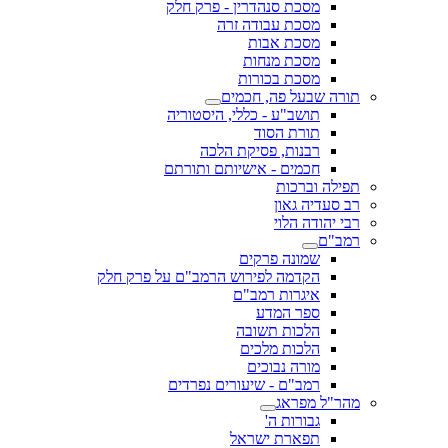
מסכת סנהדרין - פרק חלק
מסכת עבודה זרה
מסכת אבות
מסכת מנחות
מסכת בכורות
תורה שבעל פה, חכמים
תושב"ע - כללי, היסטוריה
תורת הסוד
רבנות, פסיקת הלכה
חכמים - אישיותם ותורתם
תפילה וברכות
רב סעדיה גאון
רבי יהודה הלוי
רמב"ם
שמונה פרקים
הקדמה לפירוש הרמב"ם על פרק חלק
איגרות רמב"ם
ספר המדע
הלכות תשובה
הלכות מלכים
מורה נבוכים
רמב"ם - שיעורים נפרדים
מהר"ל מפראג
גבורות ה'
תפארת ישראל