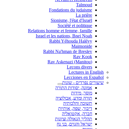
Talmoud
Fondations du judaisme
La prière
Sionisme, l'état d'Israël
Société et politique
Relations homme et femme, famille
Israel et les nations, Bnei Noah
Rabbi Yéhouda Halévy
Maimonide
Rabbi Na'hman de Breslev
Rav Kook
(Rav Askenazi (Manitou
Leçons divers
Lectures in English
Lecciones en Español
שיעורים נפרדים - שונות
אמונה, יסודות התורה
מוסר, מידות
תורה ומדע, אבולוציה
תשובה והלכותיה
דיבור, שפה, אותיות
חברה, אקטואליה
תהליך הגאולה וציונות
ישראל והגוים, בני נח