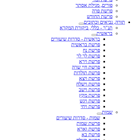
פורים, מגילת אסתר
פרשת פרה
פרשת החודש
תורה, נביאים וכתובים
תנ"ך - כללי, ביקורת המקרא
בראשית
בראשית - סדרות שיעורים
פרשת בראשית
פרשת נח
פרשת לך לך
פרשת וירא
פרשת חיי שרה
פרשת תולדות
פרשת ויצא
פרשת וישלח
פרשת וישב
פרשת מקץ
פרשת ויגש
פרשת ויחי
שמות
שמות - סדרות שיעורים
פרשת שמות
פרשת וארא
פרשת בא