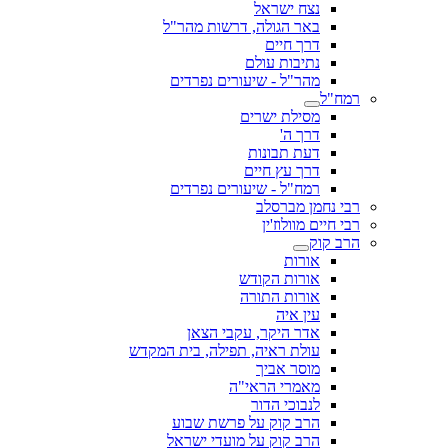
נצח ישראל
באר הגולה, דרשות מהר"ל
דרך חיים
נתיבות עולם
מהר"ל - שיעורים נפרדים
רמח"ל
מסילת ישרים
דרך ה'
דעת תבונות
דרך עץ חיים
רמח"ל - שיעורים נפרדים
רבי נחמן מברסלב
רבי חיים מוולוז'ין
הרב קוק
אורות
אורות הקודש
אורות התורה
עין איה
אדר היקר, עקבי הצאן
עולת ראיה, תפילה, בית המקדש
מוסר אביך
מאמרי הראי"ה
לנבוכי הדור
הרב קוק על פרשת שבוע
הרב קוק על מועדי ישראל