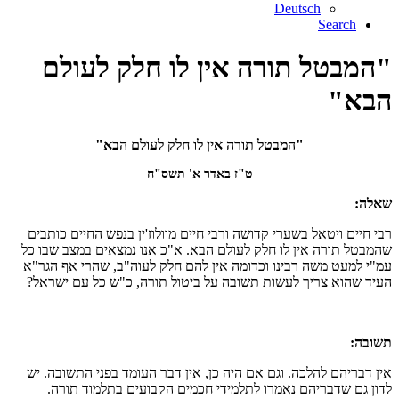
Deutsch
Search
"המבטל תורה אין לו חלק לעולם
הבא"
"המבטל תורה אין לו חלק לעולם הבא"
ט"ז באדר א' תשס"ח
שאלה:
רבי חיים ויטאל בשערי קדושה ורבי חיים מוולוז'ין בנפש החיים כותבים
שהמבטל תורה אין לו חלק לעולם הבא. א"כ אנו נמצאים במצב שבו כל
עמ"י למעט משה רבינו וכדומה אין להם חלק לעוה"ב, שהרי אף הגר"א
העיד שהוא צריך לעשות תשובה על ביטול תורה, כ"ש כל עם ישראל?
תשובה:
אין דבריהם להלכה. וגם אם היה כן, אין דבר העומד בפני התשובה. יש
לדון גם שדבריהם נאמרו לתלמידי חכמים הקבועים בתלמוד תורה.