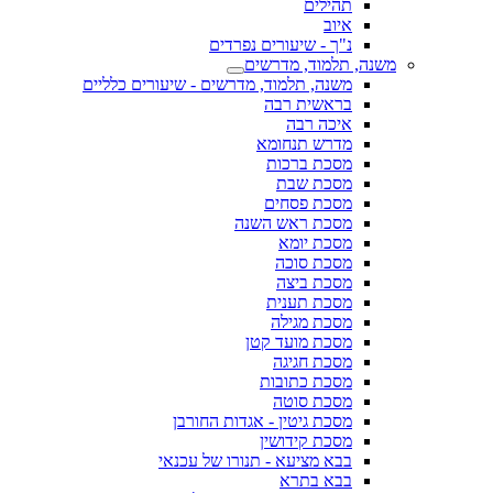
תהילים
איוב
נ"ך - שיעורים נפרדים
משנה, תלמוד, מדרשים
משנה, תלמוד, מדרשים - שיעורים כלליים
בראשית רבה
איכה רבה
מדרש תנחומא
מסכת ברכות
מסכת שבת
מסכת פסחים
מסכת ראש השנה
מסכת יומא
מסכת סוכה
מסכת ביצה
מסכת תענית
מסכת מגילה
מסכת מועד קטן
מסכת חגיגה
מסכת כתובות
מסכת סוטה
מסכת גיטין - אגדות החורבן
מסכת קידושין
בבא מציעא - תנורו של עכנאי
בבא בתרא