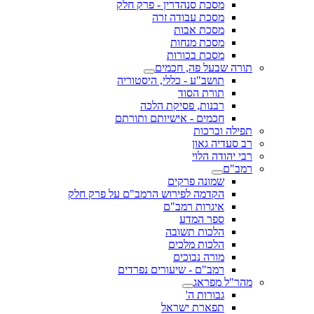
מסכת סנהדרין - פרק חלק
מסכת עבודה זרה
מסכת אבות
מסכת מנחות
מסכת בכורות
תורה שבעל פה, חכמים
תושב"ע - כללי, היסטוריה
תורת הסוד
רבנות, פסיקת הלכה
חכמים - אישיותם ותורתם
תפילה וברכות
רב סעדיה גאון
רבי יהודה הלוי
רמב"ם
שמונה פרקים
הקדמה לפירוש הרמב"ם על פרק חלק
איגרות רמב"ם
ספר המדע
הלכות תשובה
הלכות מלכים
מורה נבוכים
רמב"ם - שיעורים נפרדים
מהר"ל מפראג
גבורות ה'
תפארת ישראל