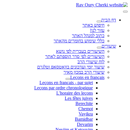
דף הבית
חיפוש באתר
עזור לנו!
כתוב למנהל האתר
כללי שימוש בחומרים מהאתר
שיעורים
השיעורים בעברית לפי נושא
השיעורים לפי סדר הוספתם לאתר
לוח שיעורי הרב
שיעור יומי ועדכונים בוואטסאפ וטלגרם
שיעורי הרב במכון מאיר
Leçons en français
Leçons en français - par sujet
Leçons par ordre chronologique
L'horaire des leçons
Les fêtes juives
Berechite
Chemot
Vayikra
Bamidbar
Devarim
Neviim et Ketouvim