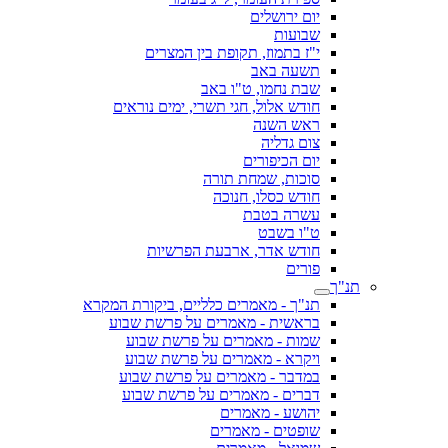
יום ירושלים
שבועות
י"ז בתמוז, תקופת בין המצרים
תשעה באב
שבת נחמו, ט"ו באב
חודש אלול, חגי תשרי, ימים נוראים
ראש השנה
צום גדליה
יום הכיפורים
סוכות, שמחת תורה
חודש כסלו, חנוכה
עשרה בטבת
ט"ו בשבט
חודש אדר, ארבעת הפרשיות
פורים
תנ"ך
תנ"ך - מאמרים כלליים, ביקורת המקרא
בראשית - מאמרים על פרשת שבוע
שמות - מאמרים על פרשת שבוע
ויקרא - מאמרים על פרשת שבוע
במדבר - מאמרים על פרשת שבוע
דברים - מאמרים על פרשת שבוע
יהושע - מאמרים
שופטים - מאמרים