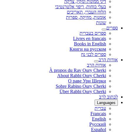
דיני ממונות ונזקין, צדקה
בעלי כוחות, ריפוי אלטרנטיבי
הלוח העברי, תאריכים
אומנות, מוזיקה, ספרות
שונות
ספרים
ספרים בעברית
Livres en français
Books in English
Книги на русском
ספרים לבני נח
אודות הרב
אודות הרב
À propos du Rav Oury Cherki
About Rabbi Oury Cherki
О раве Ури Шерки
Sobre Rabino Oury Cherki
Über Rabbi Oury Cherki
לכתוב לרב
Languages
עברית
Français
English
Русский
Español