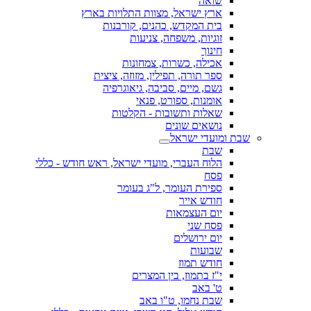
שואה
ארץ ישראל, מצוות התלויות בארץ
בית המקדש, כהנים, קורבנות
זוגיות, משפחה, צניעות
חינוך
אכילה, כשרות, צמחונות
ספר תורה, תפילין, מזוזה, ציצית
גשם, מיים, סביבה, גיאוגרפיה
אומנות, ספורט, פנאי
שאלות ותשובות - הקלטות
נושאים שונים
שבת ומועדי ישראל
שבת
הלוח העברי, מועדי ישראל, ראש חודש - כללי
פסח
ספירת העומר, ל"ג בעומר
חודש אייר
יום העצמאות
פסח שני
יום ירושלים
שבועות
חודש תמוז
י"ז בתמוז, בין המצרים
ט' באב
שבת נחמו, ט"ו באב