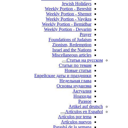
Jewish Holidays
Weekly Portion - Bereshit
Weekly Portion - Shemot
Weekly Portion - Vayikra
Weekly Portion - Bemidbar
Weekly Portion - Devarim
Prayer
Foundations of Judaism
Zionism, Redemption
Israel and the Nations
Miscellaneous articles
Статьи на русском
Статьи по темам
Новые статьи
Еврейские даты и праздники
Недельная глава
Основы иудаизма
Актуалия
Ноахиды
Разное
Artikel auf deutsch
Artículos en Español
Artículos por tema
Artículos nuevos
Parashá de la semana