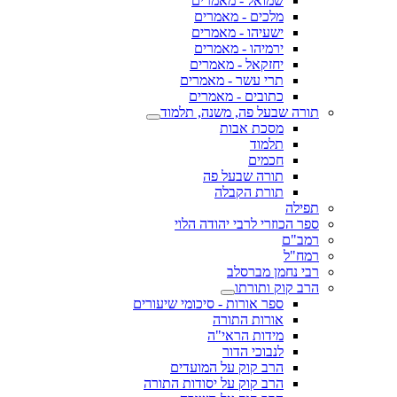
שמואל - מאמרים
מלכים - מאמרים
ישעיהו - מאמרים
ירמיהו - מאמרים
יחזקאל - מאמרים
תרי עשר - מאמרים
כתובים - מאמרים
תורה שבעל פה, משנה, תלמוד
מסכת אבות
תלמוד
חכמים
תורה שבעל פה
תורת הקבלה
תפילה
ספר הכוזרי לרבי יהודה הלוי
רמב"ם
רמח"ל
רבי נחמן מברסלב
הרב קוק ותורתו
ספר אורות - סיכומי שיעורים
אורות התורה
מידות הראי"ה
לנבוכי הדור
הרב קוק על המועדים
הרב קוק על יסודות התורה