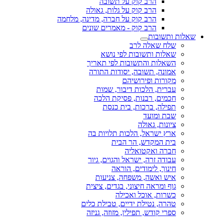
הרב קוק על תשובה
הרב קוק על גלות, גאולה
הרב קוק על חברה, מדינה, מלחמה
הרב קוק - מאמרים שונים
שאלות ותשובות
שלח שאלה לרב
שאלות ותשובות לפי נושא
השאלות והתשובות לפי תאריך
אמונה, תשובה, יסודות התורה
מקורות ופירושיהם
עברית, הלכות דיבור, שמות
חכמים, רבנות, פסיקת הלכה
תפילה, ברכות, בית כנסת
שבת ומועד
ציונות, גאולה
ארץ ישראל, הלכות תלויות בה
בית המקדש, הר הבית
חברה ואקטואליה
עבודה זרה, ישראל והגוים, גיור
חינוך, לימודים, הוראה
איש ואשה, משפחה, צניעות
גוף ומראה חיצוני, בגדים, ציצית
כשרות, אוכל ואכילה
טהרה, נטילת ידיים, טבילת כלים
ספרי קודש, תפילין, מזוזה, גניזה