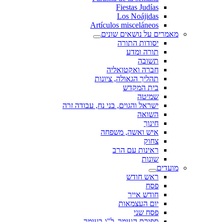
Fiestas Judías
Los Noájidas
Artículos misceláneos
מאמרים על נושאים שונים
יסודות התורה
תורה ומדע
תשובה
חברה ואקטואליה
תהליך הגאולה, ציונות
בית המקדש
שמיטה
ישראל והגוים, בני נח, עבודה זרה
השואה
חינוך
איש ואשה, משפחה
צחוק
ראינות עם הרב
שונות
מועדים
ראש חודש
פסח
חודש אייר
יום העצמאות
פסח שני
ספירת העומר, ל"ג בעומר