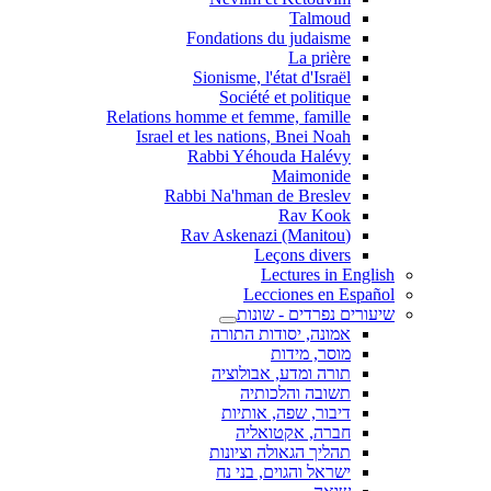
Talmoud
Fondations du judaisme
La prière
Sionisme, l'état d'Israël
Société et politique
Relations homme et femme, famille
Israel et les nations, Bnei Noah
Rabbi Yéhouda Halévy
Maimonide
Rabbi Na'hman de Breslev
Rav Kook
(Rav Askenazi (Manitou
Leçons divers
Lectures in English
Lecciones en Español
שיעורים נפרדים - שונות
אמונה, יסודות התורה
מוסר, מידות
תורה ומדע, אבולוציה
תשובה והלכותיה
דיבור, שפה, אותיות
חברה, אקטואליה
תהליך הגאולה וציונות
ישראל והגוים, בני נח