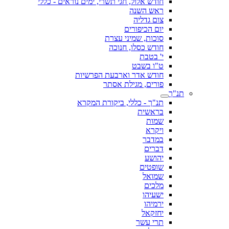
חודש אלול, חגי תשרי, ימים נוראים - כללי
ראש השנה
צום גדליה
יום הכיפורים
סוכות, שמיני עצרת
חודש כסלו, חנוכה
י' בטבת
ט"ו בשבט
חודש אדר וארבעת הפרשיות
פורים, מגילת אסתר
תנ"ך
תנ"ך - כללי, ביקורת המקרא
בראשית
שמות
ויקרא
במדבר
דברים
יהושע
שופטים
שמואל
מלכים
ישעיהו
ירמיהו
יחזקאל
תרי עשר