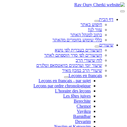
דף הבית
חיפוש באתר
עזור לנו!
כתוב למנהל האתר
כללי שימוש בחומרים מהאתר
שיעורים
השיעורים בעברית לפי נושא
השיעורים לפי סדר הוספתם לאתר
לוח שיעורי הרב
שיעור יומי ועדכונים בוואטסאפ וטלגרם
שיעורי הרב במכון מאיר
Leçons en français
Leçons en français - par sujet
Leçons par ordre chronologique
L'horaire des leçons
Les fêtes juives
Berechite
Chemot
Vayikra
Bamidbar
Devarim
Neviim et Ketouvim