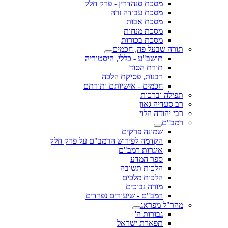
מסכת סנהדרין - פרק חלק
מסכת עבודה זרה
מסכת אבות
מסכת מנחות
מסכת בכורות
תורה שבעל פה, חכמים
תושב"ע - כללי, היסטוריה
תורת הסוד
רבנות, פסיקת הלכה
חכמים - אישיותם ותורתם
תפילה וברכות
רב סעדיה גאון
רבי יהודה הלוי
רמב"ם
שמונה פרקים
הקדמה לפירוש הרמב"ם על פרק חלק
איגרות רמב"ם
ספר המדע
הלכות תשובה
הלכות מלכים
מורה נבוכים
רמב"ם - שיעורים נפרדים
מהר"ל מפראג
גבורות ה'
תפארת ישראל