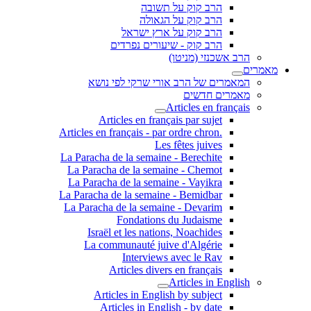
הרב קוק על תשובה
הרב קוק על הגאולה
הרב קוק על ארץ ישראל
הרב קוק - שיעורים נפרדים
הרב אשכנזי (מניטו)
מאמרים
המאמרים של הרב אורי שרקי לפי נושא
מאמרים חדשים
Articles en français
Articles en français par sujet
.Articles en français - par ordre chron
Les fêtes juives
La Paracha de la semaine - Berechite
La Paracha de la semaine - Chemot
La Paracha de la semaine - Vayikra
La Paracha de la semaine - Bemidbar
La Paracha de la semaine - Devarim
Fondations du Judaisme
Israël et les nations, Noachides
La communauté juive d'Algérie
Interviews avec le Rav
Articles divers en français
Articles in English
Articles in English by subject
Articles in English - by date