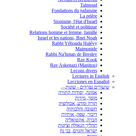
Talmoud
Fondations du judaisme
La prière
Sionisme, l'état d'Israël
Société et politique
Relations homme et femme, famille
Israel et les nations, Bnei Noah
Rabbi Yéhouda Halévy
Maimonide
Rabbi Na'hman de Breslev
Rav Kook
(Rav Askenazi (Manitou
Leçons divers
Lectures in English
Lecciones en Español
שיעורים נפרדים - שונות
אמונה, יסודות התורה
מוסר, מידות
תורה ומדע, אבולוציה
תשובה והלכותיה
דיבור, שפה, אותיות
חברה, אקטואליה
תהליך הגאולה וציונות
ישראל והגוים, בני נח