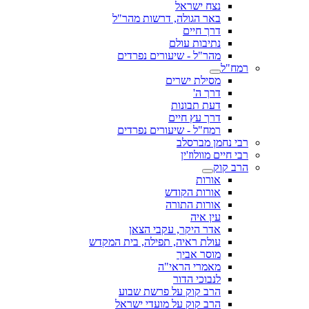
נצח ישראל
באר הגולה, דרשות מהר"ל
דרך חיים
נתיבות עולם
מהר"ל - שיעורים נפרדים
רמח"ל
מסילת ישרים
דרך ה'
דעת תבונות
דרך עץ חיים
רמח"ל - שיעורים נפרדים
רבי נחמן מברסלב
רבי חיים מוולוז'ין
הרב קוק
אורות
אורות הקודש
אורות התורה
עין איה
אדר היקר, עקבי הצאן
עולת ראיה, תפילה, בית המקדש
מוסר אביך
מאמרי הראי"ה
לנבוכי הדור
הרב קוק על פרשת שבוע
הרב קוק על מועדי ישראל