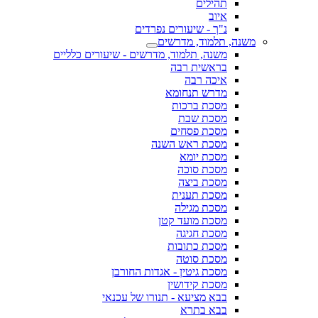
תהילים
איוב
נ"ך - שיעורים נפרדים
משנה, תלמוד, מדרשים
משנה, תלמוד, מדרשים - שיעורים כלליים
בראשית רבה
איכה רבה
מדרש תנחומא
מסכת ברכות
מסכת שבת
מסכת פסחים
מסכת ראש השנה
מסכת יומא
מסכת סוכה
מסכת ביצה
מסכת תענית
מסכת מגילה
מסכת מועד קטן
מסכת חגיגה
מסכת כתובות
מסכת סוטה
מסכת גיטין - אגדות החורבן
מסכת קידושין
בבא מציעא - תנורו של עכנאי
בבא בתרא