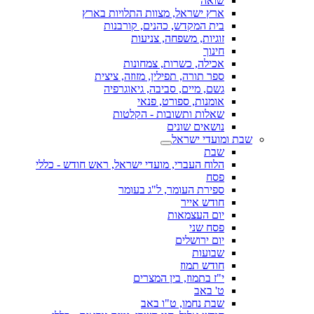
שואה
ארץ ישראל, מצוות התלויות בארץ
בית המקדש, כהנים, קורבנות
זוגיות, משפחה, צניעות
חינוך
אכילה, כשרות, צמחונות
ספר תורה, תפילין, מזוזה, ציצית
גשם, מיים, סביבה, גיאוגרפיה
אומנות, ספורט, פנאי
שאלות ותשובות - הקלטות
נושאים שונים
שבת ומועדי ישראל
שבת
הלוח העברי, מועדי ישראל, ראש חודש - כללי
פסח
ספירת העומר, ל"ג בעומר
חודש אייר
יום העצמאות
פסח שני
יום ירושלים
שבועות
חודש תמוז
י"ז בתמוז, בין המצרים
ט' באב
שבת נחמו, ט"ו באב