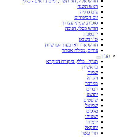
חודש אלול, חגי תשרי, ימים נוראים - כללי
ראש השנה
צום גדליה
יום הכיפורים
סוכות, שמיני עצרת
חודש כסלו, חנוכה
י' בטבת
ט"ו בשבט
חודש אדר וארבעת הפרשיות
פורים, מגילת אסתר
תנ"ך
תנ"ך - כללי, ביקורת המקרא
בראשית
שמות
ויקרא
במדבר
דברים
יהושע
שופטים
שמואל
מלכים
ישעיהו
ירמיהו
יחזקאל
תרי עשר