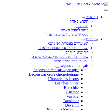
דף הבית
חיפוש באתר
עזור לנו!
כתוב למנהל האתר
כללי שימוש בחומרים מהאתר
שיעורים
השיעורים בעברית לפי נושא
השיעורים לפי סדר הוספתם לאתר
לוח שיעורי הרב
שיעור יומי ועדכונים בוואטסאפ וטלגרם
שיעורי הרב במכון מאיר
Leçons en français
Leçons en français - par sujet
Leçons par ordre chronologique
L'horaire des leçons
Les fêtes juives
Berechite
Chemot
Vayikra
Bamidbar
Devarim
Neviim et Ketouvim