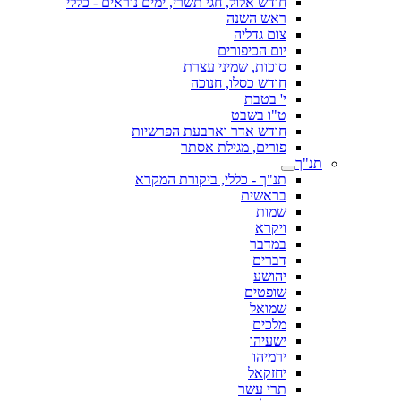
חודש אלול, חגי תשרי, ימים נוראים - כללי
ראש השנה
צום גדליה
יום הכיפורים
סוכות, שמיני עצרת
חודש כסלו, חנוכה
י' בטבת
ט"ו בשבט
חודש אדר וארבעת הפרשיות
פורים, מגילת אסתר
תנ"ך
תנ"ך - כללי, ביקורת המקרא
בראשית
שמות
ויקרא
במדבר
דברים
יהושע
שופטים
שמואל
מלכים
ישעיהו
ירמיהו
יחזקאל
תרי עשר