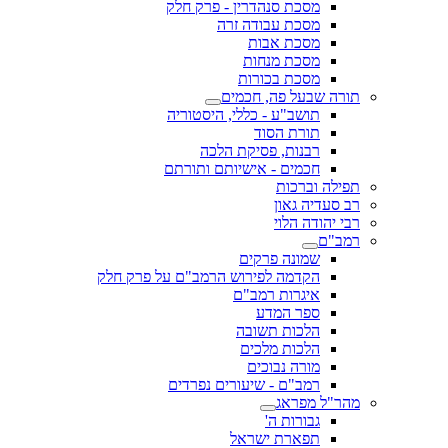
מסכת סנהדרין - פרק חלק
מסכת עבודה זרה
מסכת אבות
מסכת מנחות
מסכת בכורות
תורה שבעל פה, חכמים
תושב"ע - כללי, היסטוריה
תורת הסוד
רבנות, פסיקת הלכה
חכמים - אישיותם ותורתם
תפילה וברכות
רב סעדיה גאון
רבי יהודה הלוי
רמב"ם
שמונה פרקים
הקדמה לפירוש הרמב"ם על פרק חלק
איגרות רמב"ם
ספר המדע
הלכות תשובה
הלכות מלכים
מורה נבוכים
רמב"ם - שיעורים נפרדים
מהר"ל מפראג
גבורות ה'
תפארת ישראל