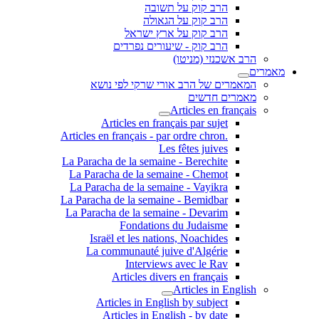
הרב קוק על תשובה
הרב קוק על הגאולה
הרב קוק על ארץ ישראל
הרב קוק - שיעורים נפרדים
הרב אשכנזי (מניטו)
מאמרים
המאמרים של הרב אורי שרקי לפי נושא
מאמרים חדשים
Articles en français
Articles en français par sujet
.Articles en français - par ordre chron
Les fêtes juives
La Paracha de la semaine - Berechite
La Paracha de la semaine - Chemot
La Paracha de la semaine - Vayikra
La Paracha de la semaine - Bemidbar
La Paracha de la semaine - Devarim
Fondations du Judaisme
Israël et les nations, Noachides
La communauté juive d'Algérie
Interviews avec le Rav
Articles divers en français
Articles in English
Articles in English by subject
Articles in English - by date