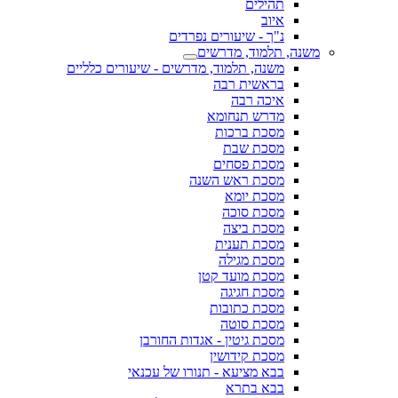
תהילים
איוב
נ"ך - שיעורים נפרדים
משנה, תלמוד, מדרשים
משנה, תלמוד, מדרשים - שיעורים כלליים
בראשית רבה
איכה רבה
מדרש תנחומא
מסכת ברכות
מסכת שבת
מסכת פסחים
מסכת ראש השנה
מסכת יומא
מסכת סוכה
מסכת ביצה
מסכת תענית
מסכת מגילה
מסכת מועד קטן
מסכת חגיגה
מסכת כתובות
מסכת סוטה
מסכת גיטין - אגדות החורבן
מסכת קידושין
בבא מציעא - תנורו של עכנאי
בבא בתרא