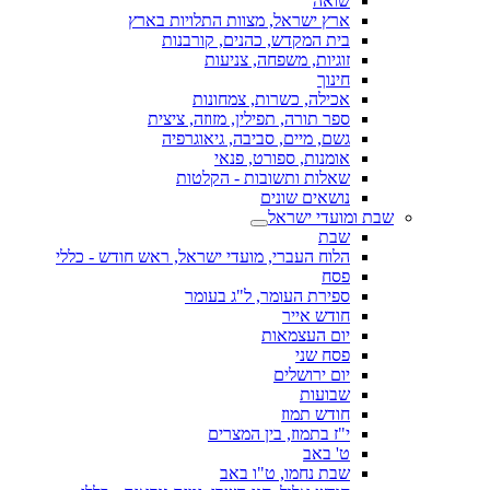
שואה
ארץ ישראל, מצוות התלויות בארץ
בית המקדש, כהנים, קורבנות
זוגיות, משפחה, צניעות
חינוך
אכילה, כשרות, צמחונות
ספר תורה, תפילין, מזוזה, ציצית
גשם, מיים, סביבה, גיאוגרפיה
אומנות, ספורט, פנאי
שאלות ותשובות - הקלטות
נושאים שונים
שבת ומועדי ישראל
שבת
הלוח העברי, מועדי ישראל, ראש חודש - כללי
פסח
ספירת העומר, ל"ג בעומר
חודש אייר
יום העצמאות
פסח שני
יום ירושלים
שבועות
חודש תמוז
י"ז בתמוז, בין המצרים
ט' באב
שבת נחמו, ט"ו באב