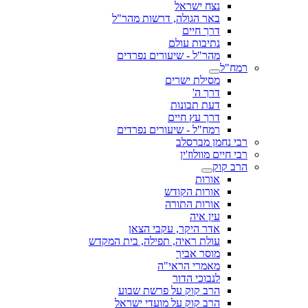
נצח ישראל
באר הגולה, דרשות מהר"ל
דרך חיים
נתיבות עולם
מהר"ל - שיעורים נפרדים
רמח"ל
מסילת ישרים
דרך ה'
דעת תבונות
דרך עץ חיים
רמח"ל - שיעורים נפרדים
רבי נחמן מברסלב
רבי חיים מוולוז'ין
הרב קוק
אורות
אורות הקודש
אורות התורה
עין איה
אדר היקר, עקבי הצאן
עולת ראיה, תפילה, בית המקדש
מוסר אביך
מאמרי הראי"ה
לנבוכי הדור
הרב קוק על פרשת שבוע
הרב קוק על מועדי ישראל