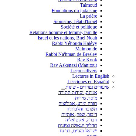
Talmoud
Fondations du judaisme
La prière
Sionisme, l'état d'Israël
Société et politique
Relations homme et femme, famille
Israel et les nations, Bnei Noah
Rabbi Yéhouda Halévy
Maimonide
Rabbi Na'hman de Breslev
Rav Kook
(Rav Askenazi (Manitou
Leçons divers
Lectures in English
Lecciones en Español
שיעורים נפרדים - שונות
אמונה, יסודות התורה
מוסר, מידות
תורה ומדע, אבולוציה
תשובה והלכותיה
דיבור, שפה, אותיות
חברה, אקטואליה
תהליך הגאולה וציונות
ישראל והגוים, בני נח