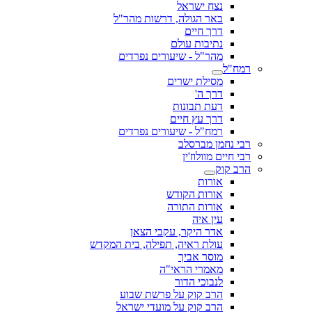
נצח ישראל
באר הגולה, דרשות מהר"ל
דרך חיים
נתיבות עולם
מהר"ל - שיעורים נפרדים
רמח"ל
מסילת ישרים
דרך ה'
דעת תבונות
דרך עץ חיים
רמח"ל - שיעורים נפרדים
רבי נחמן מברסלב
רבי חיים מוולוז'ין
הרב קוק
אורות
אורות הקודש
אורות התורה
עין איה
אדר היקר, עקבי הצאן
עולת ראיה, תפילה, בית המקדש
מוסר אביך
מאמרי הראי"ה
לנבוכי הדור
הרב קוק על פרשת שבוע
הרב קוק על מועדי ישראל