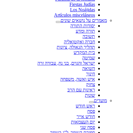
Fiestas Judías
Los Noájidas
Artículos misceláneos
מאמרים על נושאים שונים
יסודות התורה
תורה ומדע
תשובה
חברה ואקטואליה
תהליך הגאולה, ציונות
בית המקדש
שמיטה
ישראל והגוים, בני נח, עבודה זרה
השואה
חינוך
איש ואשה, משפחה
צחוק
ראינות עם הרב
שונות
מועדים
ראש חודש
פסח
חודש אייר
יום העצמאות
פסח שני
ספירת העומר, ל"ג בעומר