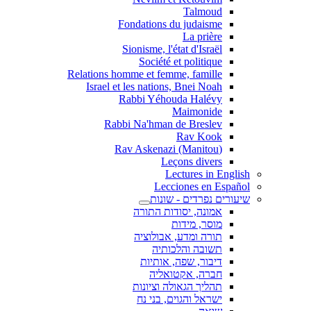
Talmoud
Fondations du judaisme
La prière
Sionisme, l'état d'Israël
Société et politique
Relations homme et femme, famille
Israel et les nations, Bnei Noah
Rabbi Yéhouda Halévy
Maimonide
Rabbi Na'hman de Breslev
Rav Kook
(Rav Askenazi (Manitou
Leçons divers
Lectures in English
Lecciones en Español
שיעורים נפרדים - שונות
אמונה, יסודות התורה
מוסר, מידות
תורה ומדע, אבולוציה
תשובה והלכותיה
דיבור, שפה, אותיות
חברה, אקטואליה
תהליך הגאולה וציונות
ישראל והגוים, בני נח