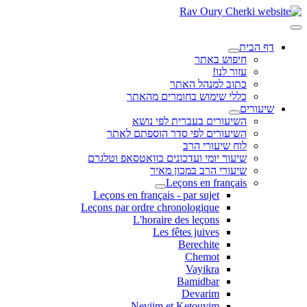
דף הבית
חיפוש באתר
עזור לנו!
כתוב למנהל האתר
כללי שימוש בחומרים מהאתר
שיעורים
השיעורים בעברית לפי נושא
השיעורים לפי סדר הוספתם לאתר
לוח שיעורי הרב
שיעור יומי ועדכונים בוואטסאפ וטלגרם
שיעורי הרב במכון מאיר
Leçons en français
Leçons en français - par sujet
Leçons par ordre chronologique
L'horaire des leçons
Les fêtes juives
Berechite
Chemot
Vayikra
Bamidbar
Devarim
Neviim et Ketouvim