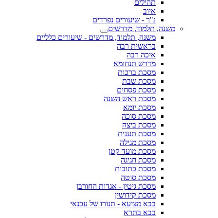
תהילים
איוב
נ"ך - שיעורים נפרדים
משנה, תלמוד, מדרשים
משנה, תלמוד, מדרשים - שיעורים כלליים
בראשית רבה
איכה רבה
מדרש תנחומא
מסכת ברכות
מסכת שבת
מסכת פסחים
מסכת ראש השנה
מסכת יומא
מסכת סוכה
מסכת ביצה
מסכת תענית
מסכת מגילה
מסכת מועד קטן
מסכת חגיגה
מסכת כתובות
מסכת סוטה
מסכת גיטין - אגדות החורבן
מסכת קידושין
בבא מציעא - תנורו של עכנאי
בבא בתרא