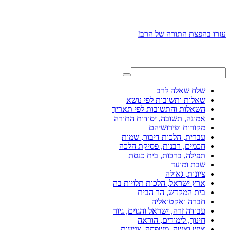
עזרו בהפצת התורה של הרב!
שלח שאלה לרב
שאלות ותשובות לפי נושא
השאלות והתשובות לפי תאריך
אמונה, תשובה, יסודות התורה
מקורות ופירושיהם
עברית, הלכות דיבור, שמות
חכמים, רבנות, פסיקת הלכה
תפילה, ברכות, בית כנסת
שבת ומועד
ציונות, גאולה
ארץ ישראל, הלכות תלויות בה
בית המקדש, הר הבית
חברה ואקטואליה
עבודה זרה, ישראל והגוים, גיור
חינוך, לימודים, הוראה
איש ואשה, משפחה, צניעות