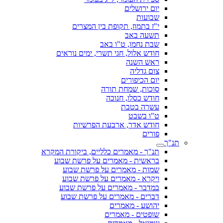
יום ירושלים
שבועות
י"ז בתמוז, תקופת בין המצרים
תשעה באב
שבת נחמו, ט"ו באב
חודש אלול, חגי תשרי, ימים נוראים
ראש השנה
צום גדליה
יום הכיפורים
סוכות, שמחת תורה
חודש כסלו, חנוכה
עשרה בטבת
ט"ו בשבט
חודש אדר, ארבעת הפרשיות
פורים
תנ"ך
תנ"ך - מאמרים כלליים, ביקורת המקרא
בראשית - מאמרים על פרשת שבוע
שמות - מאמרים על פרשת שבוע
ויקרא - מאמרים על פרשת שבוע
במדבר - מאמרים על פרשת שבוע
דברים - מאמרים על פרשת שבוע
יהושע - מאמרים
שופטים - מאמרים