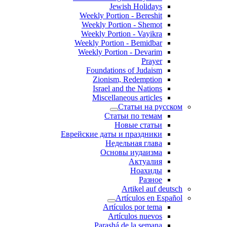
Jewish Holidays
Weekly Portion - Bereshit
Weekly Portion - Shemot
Weekly Portion - Vayikra
Weekly Portion - Bemidbar
Weekly Portion - Devarim
Prayer
Foundations of Judaism
Zionism, Redemption
Israel and the Nations
Miscellaneous articles
Статьи на русском
Статьи по темам
Новые статьи
Еврейские даты и праздники
Недельная глава
Основы иудаизма
Актуалия
Ноахиды
Разное
Artikel auf deutsch
Artículos en Español
Artículos por tema
Artículos nuevos
Parashá de la semana