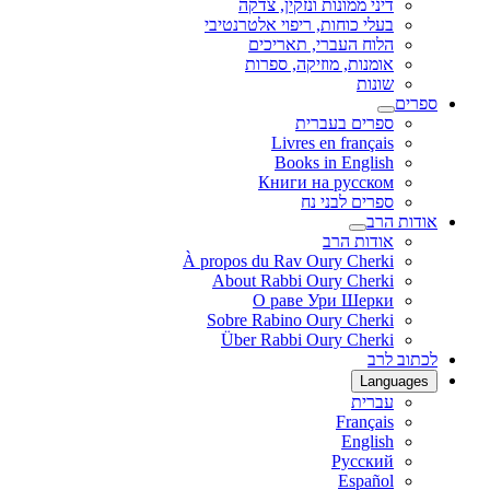
דיני ממונות ונזקין, צדקה
בעלי כוחות, ריפוי אלטרנטיבי
הלוח העברי, תאריכים
אומנות, מוזיקה, ספרות
שונות
ספרים
ספרים בעברית
Livres en français
Books in English
Книги на русском
ספרים לבני נח
אודות הרב
אודות הרב
À propos du Rav Oury Cherki
About Rabbi Oury Cherki
О раве Ури Шерки
Sobre Rabino Oury Cherki
Über Rabbi Oury Cherki
לכתוב לרב
Languages
עברית
Français
English
Русский
Español