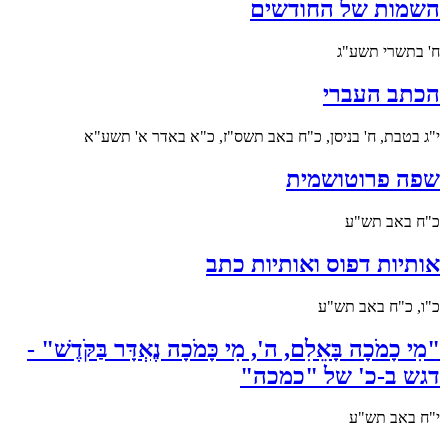
השמות של החודשים
ח' בתשרי תשע"ג
הכתב העברי
י"ג בטבת, ח' בניסן, כ"ח באב תשס"ז, כ"א באדר א' תשע"א
שפה פרוטושמית
כ"ח באב תש"ע
אותיות דפוס ואותיות כתב
כ"ו, כ"ח באב תש"ע
"מִי כָמֹכָה בָּאֵלִם, ה', מִי כָּמֹכָה נֶאְדָּר בַּקֹּדֶשׁ" -
דגש ב-כ' של "כמכה"
י"ח באב תש"ע