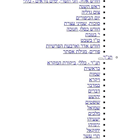
חודש אלול, חגי תשרי, ימים נוראים - כללי
ראש השנה
צום גדליה
יום הכיפורים
סוכות, שמיני עצרת
חודש כסלו, חנוכה
י' בטבת
ט"ו בשבט
חודש אדר וארבעת הפרשיות
פורים, מגילת אסתר
תנ"ך
תנ"ך - כללי, ביקורת המקרא
בראשית
שמות
ויקרא
במדבר
דברים
יהושע
שופטים
שמואל
מלכים
ישעיהו
ירמיהו
יחזקאל
תרי עשר