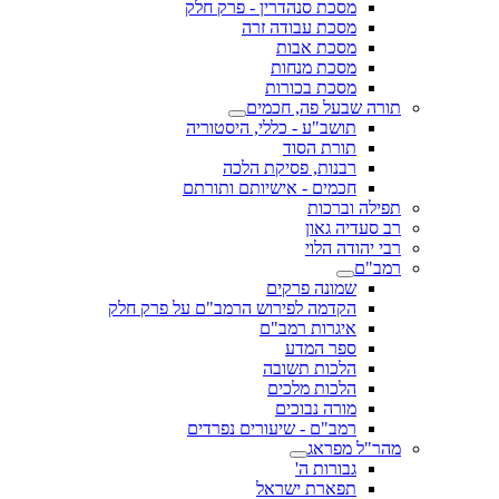
מסכת סנהדרין - פרק חלק
מסכת עבודה זרה
מסכת אבות
מסכת מנחות
מסכת בכורות
תורה שבעל פה, חכמים
תושב"ע - כללי, היסטוריה
תורת הסוד
רבנות, פסיקת הלכה
חכמים - אישיותם ותורתם
תפילה וברכות
רב סעדיה גאון
רבי יהודה הלוי
רמב"ם
שמונה פרקים
הקדמה לפירוש הרמב"ם על פרק חלק
איגרות רמב"ם
ספר המדע
הלכות תשובה
הלכות מלכים
מורה נבוכים
רמב"ם - שיעורים נפרדים
מהר"ל מפראג
גבורות ה'
תפארת ישראל