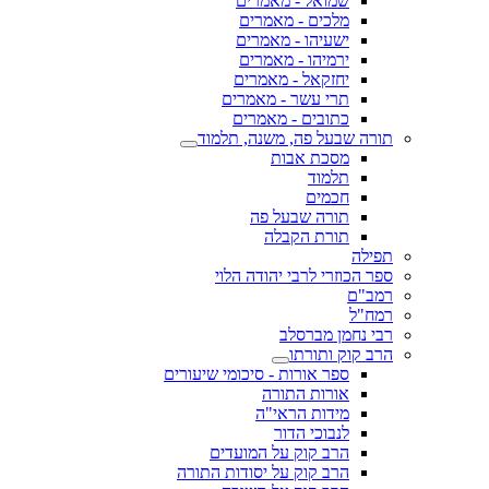
שמואל - מאמרים
מלכים - מאמרים
ישעיהו - מאמרים
ירמיהו - מאמרים
יחזקאל - מאמרים
תרי עשר - מאמרים
כתובים - מאמרים
תורה שבעל פה, משנה, תלמוד
מסכת אבות
תלמוד
חכמים
תורה שבעל פה
תורת הקבלה
תפילה
ספר הכוזרי לרבי יהודה הלוי
רמב"ם
רמח"ל
רבי נחמן מברסלב
הרב קוק ותורתו
ספר אורות - סיכומי שיעורים
אורות התורה
מידות הראי"ה
לנבוכי הדור
הרב קוק על המועדים
הרב קוק על יסודות התורה