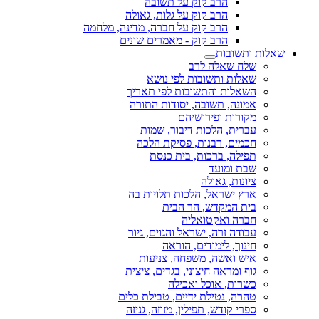
הרב קוק על תשובה
הרב קוק על גלות, גאולה
הרב קוק על חברה, מדינה, מלחמה
הרב קוק - מאמרים שונים
שאלות ותשובות
שלח שאלה לרב
שאלות ותשובות לפי נושא
השאלות והתשובות לפי תאריך
אמונה, תשובה, יסודות התורה
מקורות ופירושיהם
עברית, הלכות דיבור, שמות
חכמים, רבנות, פסיקת הלכה
תפילה, ברכות, בית כנסת
שבת ומועד
ציונות, גאולה
ארץ ישראל, הלכות תלויות בה
בית המקדש, הר הבית
חברה ואקטואליה
עבודה זרה, ישראל והגוים, גיור
חינוך, לימודים, הוראה
איש ואשה, משפחה, צניעות
גוף ומראה חיצוני, בגדים, ציצית
כשרות, אוכל ואכילה
טהרה, נטילת ידיים, טבילת כלים
ספרי קודש, תפילין, מזוזה, גניזה