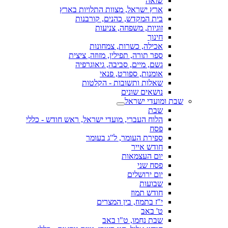
שואה
ארץ ישראל, מצוות התלויות בארץ
בית המקדש, כהנים, קורבנות
זוגיות, משפחה, צניעות
חינוך
אכילה, כשרות, צמחונות
ספר תורה, תפילין, מזוזה, ציצית
גשם, מיים, סביבה, גיאוגרפיה
אומנות, ספורט, פנאי
שאלות ותשובות - הקלטות
נושאים שונים
שבת ומועדי ישראל
שבת
הלוח העברי, מועדי ישראל, ראש חודש - כללי
פסח
ספירת העומר, ל"ג בעומר
חודש אייר
יום העצמאות
פסח שני
יום ירושלים
שבועות
חודש תמוז
י"ז בתמוז, בין המצרים
ט' באב
שבת נחמו, ט"ו באב