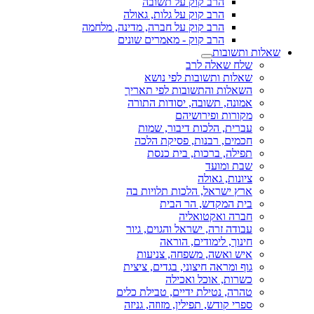
הרב קוק על תשובה
הרב קוק על גלות, גאולה
הרב קוק על חברה, מדינה, מלחמה
הרב קוק - מאמרים שונים
שאלות ותשובות
שלח שאלה לרב
שאלות ותשובות לפי נושא
השאלות והתשובות לפי תאריך
אמונה, תשובה, יסודות התורה
מקורות ופירושיהם
עברית, הלכות דיבור, שמות
חכמים, רבנות, פסיקת הלכה
תפילה, ברכות, בית כנסת
שבת ומועד
ציונות, גאולה
ארץ ישראל, הלכות תלויות בה
בית המקדש, הר הבית
חברה ואקטואליה
עבודה זרה, ישראל והגוים, גיור
חינוך, לימודים, הוראה
איש ואשה, משפחה, צניעות
גוף ומראה חיצוני, בגדים, ציצית
כשרות, אוכל ואכילה
טהרה, נטילת ידיים, טבילת כלים
ספרי קודש, תפילין, מזוזה, גניזה