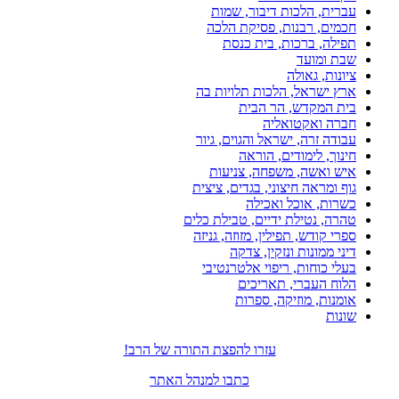
עברית, הלכות דיבור, שמות
חכמים, רבנות, פסיקת הלכה
תפילה, ברכות, בית כנסת
שבת ומועד
ציונות, גאולה
ארץ ישראל, הלכות תלויות בה
בית המקדש, הר הבית
חברה ואקטואליה
עבודה זרה, ישראל והגוים, גיור
חינוך, לימודים, הוראה
איש ואשה, משפחה, צניעות
גוף ומראה חיצוני, בגדים, ציצית
כשרות, אוכל ואכילה
טהרה, נטילת ידיים, טבילת כלים
ספרי קודש, תפילין, מזוזה, גניזה
דיני ממונות ונזקין, צדקה
בעלי כוחות, ריפוי אלטרנטיבי
הלוח העברי, תאריכים
אומנות, מוזיקה, ספרות
שונות
עזרו להפצת התורה של הרב!
כתבו למנהל האתר