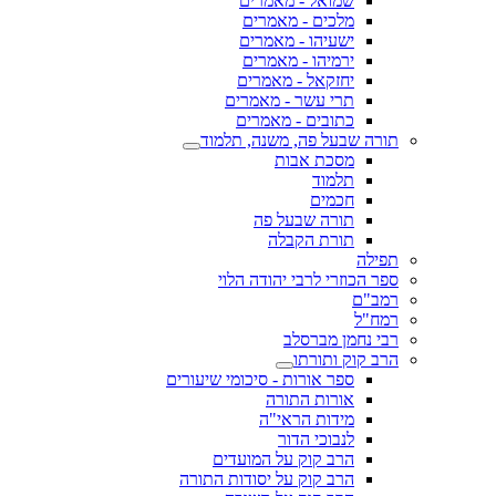
שמואל - מאמרים
מלכים - מאמרים
ישעיהו - מאמרים
ירמיהו - מאמרים
יחזקאל - מאמרים
תרי עשר - מאמרים
כתובים - מאמרים
תורה שבעל פה, משנה, תלמוד
מסכת אבות
תלמוד
חכמים
תורה שבעל פה
תורת הקבלה
תפילה
ספר הכוזרי לרבי יהודה הלוי
רמב"ם
רמח"ל
רבי נחמן מברסלב
הרב קוק ותורתו
ספר אורות - סיכומי שיעורים
אורות התורה
מידות הראי"ה
לנבוכי הדור
הרב קוק על המועדים
הרב קוק על יסודות התורה