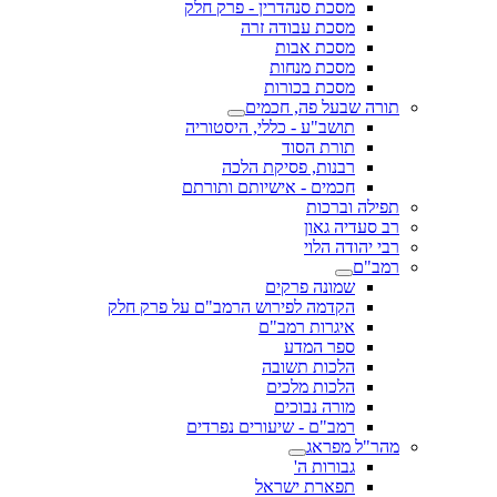
מסכת סנהדרין - פרק חלק
מסכת עבודה זרה
מסכת אבות
מסכת מנחות
מסכת בכורות
תורה שבעל פה, חכמים
תושב"ע - כללי, היסטוריה
תורת הסוד
רבנות, פסיקת הלכה
חכמים - אישיותם ותורתם
תפילה וברכות
רב סעדיה גאון
רבי יהודה הלוי
רמב"ם
שמונה פרקים
הקדמה לפירוש הרמב"ם על פרק חלק
איגרות רמב"ם
ספר המדע
הלכות תשובה
הלכות מלכים
מורה נבוכים
רמב"ם - שיעורים נפרדים
מהר"ל מפראג
גבורות ה'
תפארת ישראל