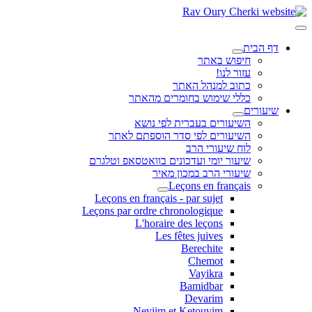
דף הבית
חיפוש באתר
עזור לנו!
כתוב למנהל האתר
כללי שימוש בחומרים מהאתר
שיעורים
השיעורים בעברית לפי נושא
השיעורים לפי סדר הוספתם לאתר
לוח שיעורי הרב
שיעור יומי ועדכונים בוואטסאפ וטלגרם
שיעורי הרב במכון מאיר
Leçons en français
Leçons en français - par sujet
Leçons par ordre chronologique
L'horaire des leçons
Les fêtes juives
Berechite
Chemot
Vayikra
Bamidbar
Devarim
Neviim et Ketouvim