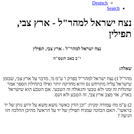
Deutsch
Search
נצח ישראל למהר"ל - ארץ צבי,
תפילין
נצח ישראל למהר"ל - ארץ צבי, תפילין
י"ב באב תשס"ח
שאלה:
מהר"ל 1) נצח ישראל למהר"ל בפרק ו' ע"מ מ', מדבר על ארץ צבי, שבזמן
שישראל עליה מתרחש נס והיא מחזיקה יותר ואילו בתחילת הספר אמר
שהגלות זה זמני ולא טבעי והגאולה זה הטבעי. אם הטבע הוא שישראל
בארץ, אזי מצב ארץ צבי, זה הטבע ולא הנס.
2) ע"מ מח עמודה ימנית: "וכן הדין כאשר נושא משא על זרוע נותן של יד
בראשו". האם הכוונה שמניח תפילין של יד על הראש? מהיכן ההלכה הזו
הגיעה ?