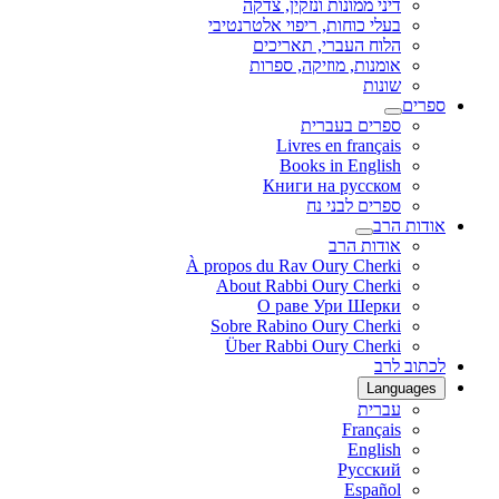
דיני ממונות ונזקין, צדקה
בעלי כוחות, ריפוי אלטרנטיבי
הלוח העברי, תאריכים
אומנות, מוזיקה, ספרות
שונות
ספרים
ספרים בעברית
Livres en français
Books in English
Книги на русском
ספרים לבני נח
אודות הרב
אודות הרב
À propos du Rav Oury Cherki
About Rabbi Oury Cherki
О раве Ури Шерки
Sobre Rabino Oury Cherki
Über Rabbi Oury Cherki
לכתוב לרב
Languages
עברית
Français
English
Русский
Español