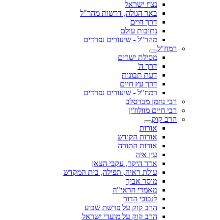
נצח ישראל
באר הגולה, דרשות מהר"ל
דרך חיים
נתיבות עולם
מהר"ל - שיעורים נפרדים
רמח"ל
מסילת ישרים
דרך ה'
דעת תבונות
דרך עץ חיים
רמח"ל - שיעורים נפרדים
רבי נחמן מברסלב
רבי חיים מוולוז'ין
הרב קוק
אורות
אורות הקודש
אורות התורה
עין איה
אדר היקר, עקבי הצאן
עולת ראיה, תפילה, בית המקדש
מוסר אביך
מאמרי הראי"ה
לנבוכי הדור
הרב קוק על פרשת שבוע
הרב קוק על מועדי ישראל