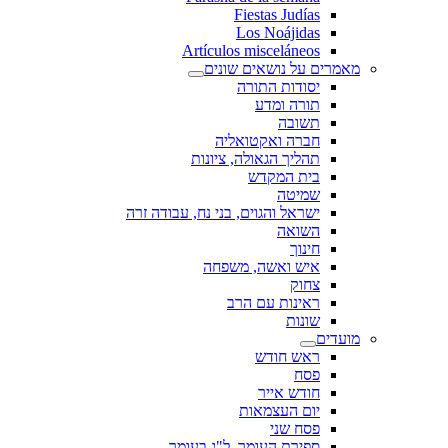
Fiestas Judías
Los Noájidas
Artículos misceláneos
מאמרים על נושאים שונים
יסודות התורה
תורה ומדע
תשובה
חברה ואקטואליה
תהליך הגאולה, ציונות
בית המקדש
שמיטה
ישראל והגוים, בני נח, עבודה זרה
השואה
חינוך
איש ואשה, משפחה
צחוק
ראינות עם הרב
שונות
מועדים
ראש חודש
פסח
חודש אייר
יום העצמאות
פסח שני
ספירת העומר, ל"ג בעומר