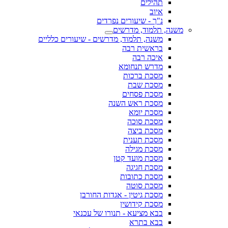
תהילים
איוב
נ"ך - שיעורים נפרדים
משנה, תלמוד, מדרשים
משנה, תלמוד, מדרשים - שיעורים כלליים
בראשית רבה
איכה רבה
מדרש תנחומא
מסכת ברכות
מסכת שבת
מסכת פסחים
מסכת ראש השנה
מסכת יומא
מסכת סוכה
מסכת ביצה
מסכת תענית
מסכת מגילה
מסכת מועד קטן
מסכת חגיגה
מסכת כתובות
מסכת סוטה
מסכת גיטין - אגדות החורבן
מסכת קידושין
בבא מציעא - תנורו של עכנאי
בבא בתרא