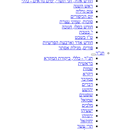
חודש אלול, חגי תשרי, ימים נוראים - כללי
ראש השנה
צום גדליה
יום הכיפורים
סוכות, שמיני עצרת
חודש כסלו, חנוכה
י' בטבת
ט"ו בשבט
חודש אדר וארבעת הפרשיות
פורים, מגילת אסתר
תנ"ך
תנ"ך - כללי, ביקורת המקרא
בראשית
שמות
ויקרא
במדבר
דברים
יהושע
שופטים
שמואל
מלכים
ישעיהו
ירמיהו
יחזקאל
תרי עשר