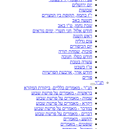
יום ירושלים
שבועות
י"ז בתמוז, תקופת בין המצרים
תשעה באב
שבת נחמו, ט"ו באב
חודש אלול, חגי תשרי, ימים נוראים
ראש השנה
צום גדליה
יום הכיפורים
סוכות, שמחת תורה
חודש כסלו, חנוכה
עשרה בטבת
ט"ו בשבט
חודש אדר, ארבעת הפרשיות
פורים
תנ"ך
תנ"ך - מאמרים כלליים, ביקורת המקרא
בראשית - מאמרים על פרשת שבוע
שמות - מאמרים על פרשת שבוע
ויקרא - מאמרים על פרשת שבוע
במדבר - מאמרים על פרשת שבוע
דברים - מאמרים על פרשת שבוע
יהושע - מאמרים
שופטים - מאמרים