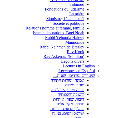
Talmoud
Fondations du judaisme
La prière
Sionisme, l'état d'Israël
Société et politique
Relations homme et femme, famille
Israel et les nations, Bnei Noah
Rabbi Yéhouda Halévy
Maimonide
Rabbi Na'hman de Breslev
Rav Kook
(Rav Askenazi (Manitou
Leçons divers
Lectures in English
Lecciones en Español
שיעורים נפרדים - שונות
אמונה, יסודות התורה
מוסר, מידות
תורה ומדע, אבולוציה
תשובה והלכותיה
דיבור, שפה, אותיות
חברה, אקטואליה
תהליך הגאולה וציונות
ישראל והגוים, בני נח