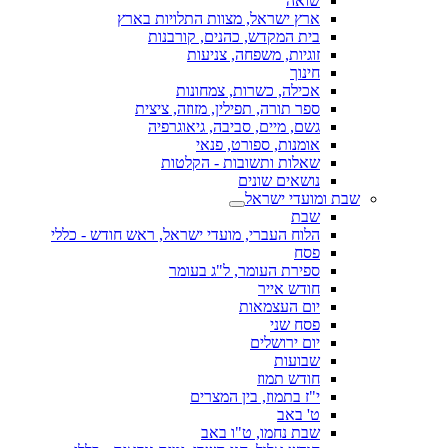
שואה
ארץ ישראל, מצוות התלויות בארץ
בית המקדש, כהנים, קורבנות
זוגיות, משפחה, צניעות
חינוך
אכילה, כשרות, צמחונות
ספר תורה, תפילין, מזוזה, ציצית
גשם, מיים, סביבה, גיאוגרפיה
אומנות, ספורט, פנאי
שאלות ותשובות - הקלטות
נושאים שונים
שבת ומועדי ישראל
שבת
הלוח העברי, מועדי ישראל, ראש חודש - כללי
פסח
ספירת העומר, ל"ג בעומר
חודש אייר
יום העצמאות
פסח שני
יום ירושלים
שבועות
חודש תמוז
י"ז בתמוז, בין המצרים
ט' באב
שבת נחמו, ט"ו באב