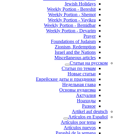
Jewish Holidays
Weekly Portion - Bereshit
Weekly Portion - Shemot
Weekly Portion - Vayikra
Weekly Portion - Bemidbar
Weekly Portion - Devarim
Prayer
Foundations of Judaism
Zionism, Redemption
Israel and the Nations
Miscellaneous articles
Статьи на русском
Статьи по темам
Новые статьи
Еврейские даты и праздники
Недельная глава
Основы иудаизма
Актуалия
Ноахиды
Разное
Artikel auf deutsch
Artículos en Español
Artículos por tema
Artículos nuevos
Parashá de la semana