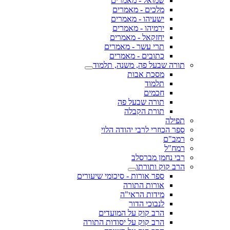
שמואל - מאמרים
מלכים - מאמרים
ישעיהו - מאמרים
ירמיהו - מאמרים
יחזקאל - מאמרים
תרי עשר - מאמרים
כתובים - מאמרים
תורה שבעל פה, משנה, תלמוד
מסכת אבות
תלמוד
חכמים
תורה שבעל פה
תורת הקבלה
תפילה
ספר הכוזרי לרבי יהודה הלוי
רמב"ם
רמח"ל
רבי נחמן מברסלב
הרב קוק ותורתו
ספר אורות - סיכומי שיעורים
אורות התורה
מידות הראי"ה
לנבוכי הדור
הרב קוק על המועדים
הרב קוק על יסודות התורה