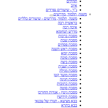
תהילים
איוב
נ"ך - שיעורים נפרדים
משנה, תלמוד, מדרשים
משנה, תלמוד, מדרשים - שיעורים כלליים
בראשית רבה
איכה רבה
מדרש תנחומא
מסכת ברכות
מסכת שבת
מסכת פסחים
מסכת ראש השנה
מסכת יומא
מסכת סוכה
מסכת ביצה
מסכת תענית
מסכת מגילה
מסכת מועד קטן
מסכת חגיגה
מסכת כתובות
מסכת סוטה
מסכת גיטין - אגדות החורבן
מסכת קידושין
בבא מציעא - תנורו של עכנאי
בבא בתרא