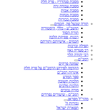
מסכת סנהדרין - פרק חלק
מסכת עבודה זרה
מסכת אבות
מסכת מנחות
מסכת בכורות
תורה שבעל פה, חכמים
תושב"ע - כללי, היסטוריה
תורת הסוד
רבנות, פסיקת הלכה
חכמים - אישיותם ותורתם
תפילה וברכות
רב סעדיה גאון
רבי יהודה הלוי
רמב"ם
שמונה פרקים
הקדמה לפירוש הרמב"ם על פרק חלק
איגרות רמב"ם
ספר המדע
הלכות תשובה
הלכות מלכים
מורה נבוכים
רמב"ם - שיעורים נפרדים
מהר"ל מפראג
גבורות ה'
תפארת ישראל