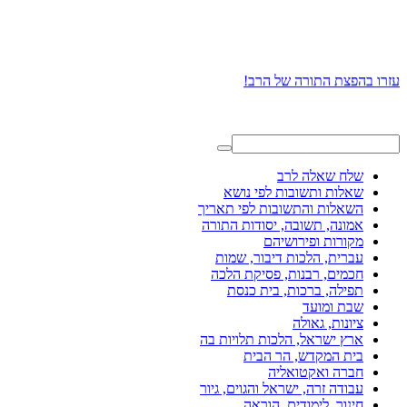
עזרו בהפצת התורה של הרב!
שלח שאלה לרב
שאלות ותשובות לפי נושא
השאלות והתשובות לפי תאריך
אמונה, תשובה, יסודות התורה
מקורות ופירושיהם
עברית, הלכות דיבור, שמות
חכמים, רבנות, פסיקת הלכה
תפילה, ברכות, בית כנסת
שבת ומועד
ציונות, גאולה
ארץ ישראל, הלכות תלויות בה
בית המקדש, הר הבית
חברה ואקטואליה
עבודה זרה, ישראל והגוים, גיור
חינוך, לימודים, הוראה