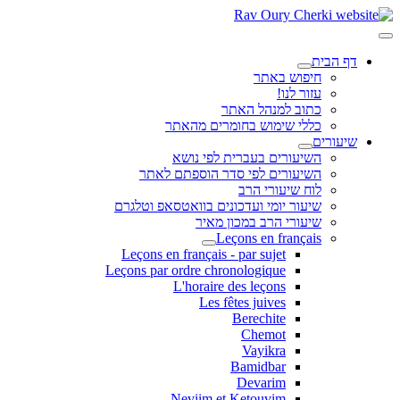
דף הבית
חיפוש באתר
עזור לנו!
כתוב למנהל האתר
כללי שימוש בחומרים מהאתר
שיעורים
השיעורים בעברית לפי נושא
השיעורים לפי סדר הוספתם לאתר
לוח שיעורי הרב
שיעור יומי ועדכונים בוואטסאפ וטלגרם
שיעורי הרב במכון מאיר
Leçons en français
Leçons en français - par sujet
Leçons par ordre chronologique
L'horaire des leçons
Les fêtes juives
Berechite
Chemot
Vayikra
Bamidbar
Devarim
Neviim et Ketouvim