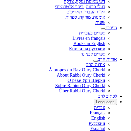
דיני ממונות ונזקין, צדקה
בעלי כוחות, ריפוי אלטרנטיבי
הלוח העברי, תאריכים
אומנות, מוזיקה, ספרות
שונות
ספרים
ספרים בעברית
Livres en français
Books in English
Книги на русском
ספרים לבני נח
אודות הרב
אודות הרב
À propos du Rav Oury Cherki
About Rabbi Oury Cherki
О раве Ури Шерки
Sobre Rabino Oury Cherki
Über Rabbi Oury Cherki
לכתוב לרב
Languages
עברית
Français
English
Русский
Español