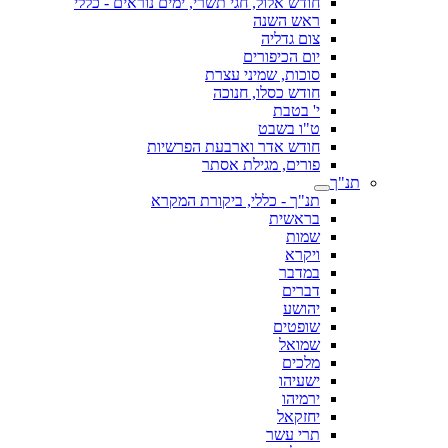
חודש אלול, חגי תשרי, ימים נוראים - כללי
ראש השנה
צום גדליה
יום הכיפורים
סוכות, שמיני עצרת
חודש כסלו, חנוכה
י' בטבת
ט"ו בשבט
חודש אדר וארבעת הפרשיות
פורים, מגילת אסתר
תנ"ך
תנ"ך - כללי, ביקורת המקרא
בראשית
שמות
ויקרא
במדבר
דברים
יהושע
שופטים
שמואל
מלכים
ישעיהו
ירמיהו
יחזקאל
תרי עשר