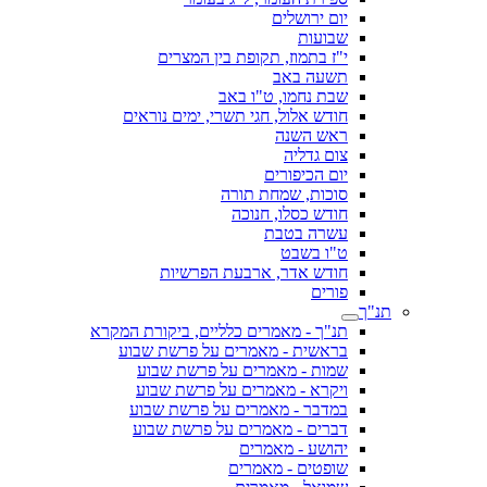
יום ירושלים
שבועות
י"ז בתמוז, תקופת בין המצרים
תשעה באב
שבת נחמו, ט"ו באב
חודש אלול, חגי תשרי, ימים נוראים
ראש השנה
צום גדליה
יום הכיפורים
סוכות, שמחת תורה
חודש כסלו, חנוכה
עשרה בטבת
ט"ו בשבט
חודש אדר, ארבעת הפרשיות
פורים
תנ"ך
תנ"ך - מאמרים כלליים, ביקורת המקרא
בראשית - מאמרים על פרשת שבוע
שמות - מאמרים על פרשת שבוע
ויקרא - מאמרים על פרשת שבוע
במדבר - מאמרים על פרשת שבוע
דברים - מאמרים על פרשת שבוע
יהושע - מאמרים
שופטים - מאמרים