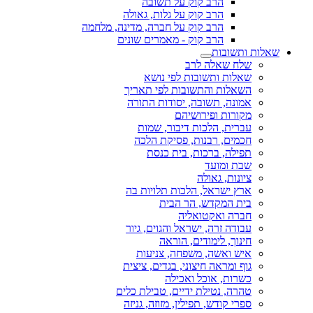
הרב קוק על תשובה
הרב קוק על גלות, גאולה
הרב קוק על חברה, מדינה, מלחמה
הרב קוק - מאמרים שונים
שאלות ותשובות
שלח שאלה לרב
שאלות ותשובות לפי נושא
השאלות והתשובות לפי תאריך
אמונה, תשובה, יסודות התורה
מקורות ופירושיהם
עברית, הלכות דיבור, שמות
חכמים, רבנות, פסיקת הלכה
תפילה, ברכות, בית כנסת
שבת ומועד
ציונות, גאולה
ארץ ישראל, הלכות תלויות בה
בית המקדש, הר הבית
חברה ואקטואליה
עבודה זרה, ישראל והגוים, גיור
חינוך, לימודים, הוראה
איש ואשה, משפחה, צניעות
גוף ומראה חיצוני, בגדים, ציצית
כשרות, אוכל ואכילה
טהרה, נטילת ידיים, טבילת כלים
ספרי קודש, תפילין, מזוזה, גניזה