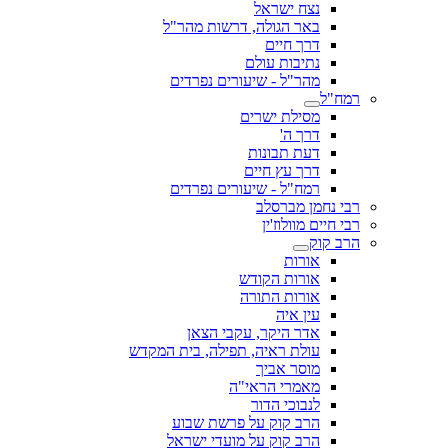
נצח ישראל
באר הגולה, דרשות מהר"ל
דרך חיים
נתיבות עולם
מהר"ל - שיעורים נפרדים
רמח"ל
מסילת ישרים
דרך ה'
דעת תבונות
דרך עץ חיים
רמח"ל - שיעורים נפרדים
רבי נחמן מברסלב
רבי חיים מוולוז'ין
הרב קוק
אורות
אורות הקודש
אורות התורה
עין איה
אדר היקר, עקבי הצאן
עולת ראיה, תפילה, בית המקדש
מוסר אביך
מאמרי הראי"ה
לנבוכי הדור
הרב קוק על פרשת שבוע
הרב קוק על מועדי ישראל