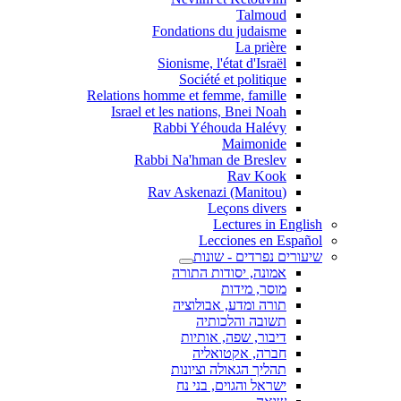
Talmoud
Fondations du judaisme
La prière
Sionisme, l'état d'Israël
Société et politique
Relations homme et femme, famille
Israel et les nations, Bnei Noah
Rabbi Yéhouda Halévy
Maimonide
Rabbi Na'hman de Breslev
Rav Kook
(Rav Askenazi (Manitou
Leçons divers
Lectures in English
Lecciones en Español
שיעורים נפרדים - שונות
אמונה, יסודות התורה
מוסר, מידות
תורה ומדע, אבולוציה
תשובה והלכותיה
דיבור, שפה, אותיות
חברה, אקטואליה
תהליך הגאולה וציונות
ישראל והגוים, בני נח