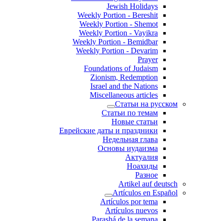
Jewish Holidays
Weekly Portion - Bereshit
Weekly Portion - Shemot
Weekly Portion - Vayikra
Weekly Portion - Bemidbar
Weekly Portion - Devarim
Prayer
Foundations of Judaism
Zionism, Redemption
Israel and the Nations
Miscellaneous articles
Статьи на русском
Статьи по темам
Новые статьи
Еврейские даты и праздники
Недельная глава
Основы иудаизма
Актуалия
Ноахиды
Разное
Artikel auf deutsch
Artículos en Español
Artículos por tema
Artículos nuevos
Parashá de la semana