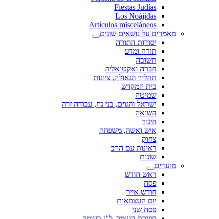
Fiestas Judías
Los Noájidas
Artículos misceláneos
מאמרים על נושאים שונים
יסודות התורה
תורה ומדע
תשובה
חברה ואקטואליה
תהליך הגאולה, ציונות
בית המקדש
שמיטה
ישראל והגוים, בני נח, עבודה זרה
השואה
חינוך
איש ואשה, משפחה
צחוק
ראינות עם הרב
שונות
מועדים
ראש חודש
פסח
חודש אייר
יום העצמאות
פסח שני
ספירת העומר, ל"ג בעומר