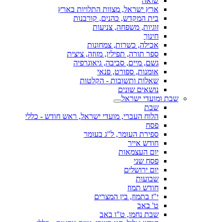
שואה
ארץ ישראל, מצוות התלויות בארץ
בית המקדש, כהנים, קורבנות
זוגיות, משפחה, צניעות
חינוך
אכילה, כשרות, צמחונות
ספר תורה, תפילין, מזוזה, ציצית
גשם, מיים, סביבה, גיאוגרפיה
אומנות, ספורט, פנאי
שאלות ותשובות - הקלטות
נושאים שונים
שבת ומועדי ישראל
שבת
הלוח העברי, מועדי ישראל, ראש חודש - כללי
פסח
ספירת העומר, ל"ג בעומר
חודש אייר
יום העצמאות
פסח שני
יום ירושלים
שבועות
חודש תמוז
י"ז בתמוז, בין המצרים
ט' באב
שבת נחמו, ט"ו באב