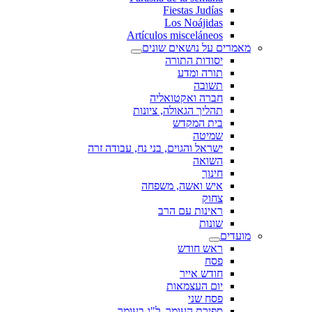
Fiestas Judías
Los Noájidas
Artículos misceláneos
מאמרים על נושאים שונים
יסודות התורה
תורה ומדע
תשובה
חברה ואקטואליה
תהליך הגאולה, ציונות
בית המקדש
שמיטה
ישראל והגוים, בני נח, עבודה זרה
השואה
חינוך
איש ואשה, משפחה
צחוק
ראינות עם הרב
שונות
מועדים
ראש חודש
פסח
חודש אייר
יום העצמאות
פסח שני
ספירת העומר, ל"ג בעומר