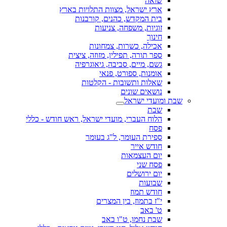
שואה
ארץ ישראל, מצוות התלויות בארץ
בית המקדש, כהנים, קורבנות
זוגיות, משפחה, צניעות
חינוך
אכילה, כשרות, צמחונות
ספר תורה, תפילין, מזוזה, ציצית
גשם, מיים, סביבה, גיאוגרפיה
אומנות, ספורט, פנאי
שאלות ותשובות - הקלטות
נושאים שונים
שבת ומועדי ישראל
שבת
הלוח העברי, מועדי ישראל, ראש חודש - כללי
פסח
ספירת העומר, ל"ג בעומר
חודש אייר
יום העצמאות
פסח שני
יום ירושלים
שבועות
חודש תמוז
י"ז בתמוז, בין המצרים
ט' באב
שבת נחמו, ט"ו באב