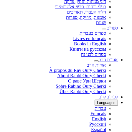
דיני ממונות ונזקין, צדקה
בעלי כוחות, ריפוי אלטרנטיבי
הלוח העברי, תאריכים
אומנות, מוזיקה, ספרות
שונות
ספרים
ספרים בעברית
Livres en français
Books in English
Книги на русском
ספרים לבני נח
אודות הרב
אודות הרב
À propos du Rav Oury Cherki
About Rabbi Oury Cherki
О раве Ури Шерки
Sobre Rabino Oury Cherki
Über Rabbi Oury Cherki
לכתוב לרב
Languages
עברית
Français
English
Русский
Español