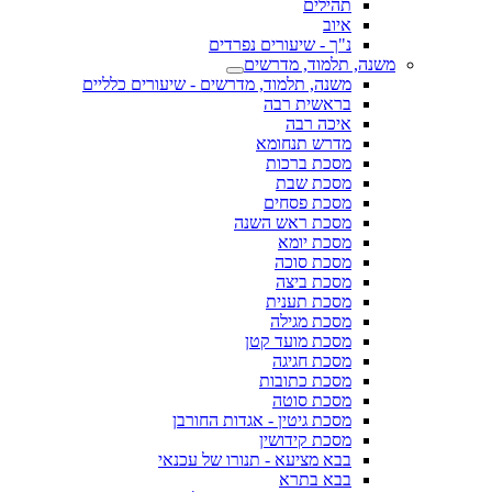
תהילים
איוב
נ"ך - שיעורים נפרדים
משנה, תלמוד, מדרשים
משנה, תלמוד, מדרשים - שיעורים כלליים
בראשית רבה
איכה רבה
מדרש תנחומא
מסכת ברכות
מסכת שבת
מסכת פסחים
מסכת ראש השנה
מסכת יומא
מסכת סוכה
מסכת ביצה
מסכת תענית
מסכת מגילה
מסכת מועד קטן
מסכת חגיגה
מסכת כתובות
מסכת סוטה
מסכת גיטין - אגדות החורבן
מסכת קידושין
בבא מציעא - תנורו של עכנאי
בבא בתרא