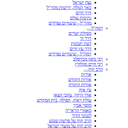
נצח ישראל
באר הגולה, דרשות מהר"ל
דרך חיים
נתיבות עולם
מהר"ל - שיעורים נפרדים
רמח"ל
מסילת ישרים
דרך ה'
דעת תבונות
דרך עץ חיים
רמח"ל - שיעורים נפרדים
רבי נחמן מברסלב
רבי חיים מוולוז'ין
הרב קוק
אורות
אורות הקודש
אורות התורה
עין איה
אדר היקר, עקבי הצאן
עולת ראיה, תפילה, בית המקדש
מוסר אביך
מאמרי הראי"ה
לנבוכי הדור
הרב קוק על פרשת שבוע
הרב קוק על מועדי ישראל