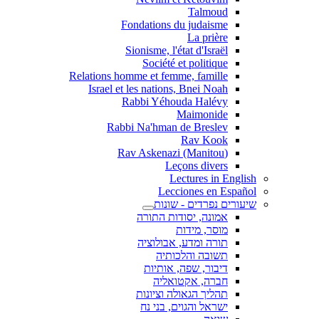
Talmoud
Fondations du judaisme
La prière
Sionisme, l'état d'Israël
Société et politique
Relations homme et femme, famille
Israel et les nations, Bnei Noah
Rabbi Yéhouda Halévy
Maimonide
Rabbi Na'hman de Breslev
Rav Kook
(Rav Askenazi (Manitou
Leçons divers
Lectures in English
Lecciones en Español
שיעורים נפרדים - שונות
אמונה, יסודות התורה
מוסר, מידות
תורה ומדע, אבולוציה
תשובה והלכותיה
דיבור, שפה, אותיות
חברה, אקטואליה
תהליך הגאולה וציונות
ישראל והגוים, בני נח