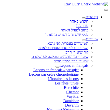
דף הבית
חיפוש באתר
עזור לנו!
כתוב למנהל האתר
כללי שימוש בחומרים מהאתר
שיעורים
השיעורים בעברית לפי נושא
השיעורים לפי סדר הוספתם לאתר
לוח שיעורי הרב
שיעור יומי ועדכונים בוואטסאפ וטלגרם
שיעורי הרב במכון מאיר
Leçons en français
Leçons en français - par sujet
Leçons par ordre chronologique
L'horaire des leçons
Les fêtes juives
Berechite
Chemot
Vayikra
Bamidbar
Devarim
Neviim et Ketouvim