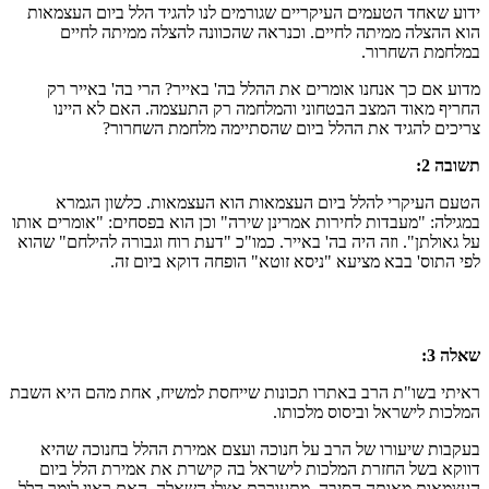
ידוע שאחד הטעמים העיקריים שגורמים לנו להגיד הלל ביום העצמאות
הוא ההצלה ממיתה לחיים. וכנראה שהכוונה להצלה ממיתה לחיים
במלחמת השחרור.
מדוע אם כך אנחנו אומרים את ההלל בה' באייר? הרי בה' באייר רק
החריף מאוד המצב הבטחוני והמלחמה רק התעצמה. האם לא היינו
צריכים להגיד את ההלל ביום שהסתיימה מלחמת השחרור?
תשובה 2:
הטעם העיקרי להלל ביום העצמאות הוא העצמאות. כלשון הגמרא
במגילה: "מעבדות לחירות אמרינן שירה" וכן הוא בפסחים: "אומרים אותו
על גאולתן". וזה היה בה' באייר. כמו"כ "דעת רוח וגבורה להילחם" שהוא
לפי התוס' בבא מציעא "ניסא זוטא" הופחה דוקא ביום זה.
שאלה 3:
ראיתי בשו"ת הרב באתרו תכונות שייחסת למשיח, אחת מהם היא השבת
המלכות לישראל וביסוס מלכותו.
בעקבות שיעורו של הרב על חנוכה ועצם אמירת ההלל בחנוכה שהיא
דווקא בשל החזרת המלכות לישראל בה קישרת את אמירת הלל ביום
העצמאות מאותה הסיבה, מתעוררת אצלי השאלה, האם ראוי לומר הלל