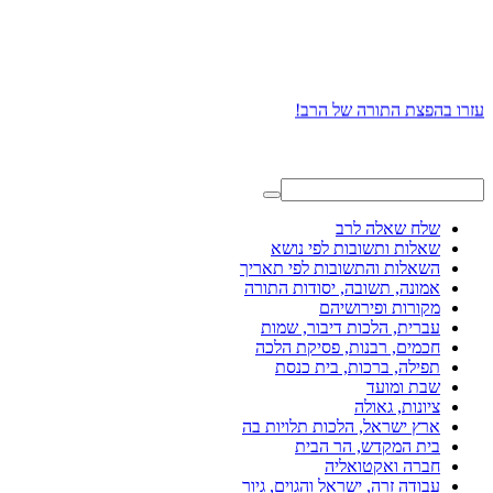
עזרו בהפצת התורה של הרב!
שלח שאלה לרב
שאלות ותשובות לפי נושא
השאלות והתשובות לפי תאריך
אמונה, תשובה, יסודות התורה
מקורות ופירושיהם
עברית, הלכות דיבור, שמות
חכמים, רבנות, פסיקת הלכה
תפילה, ברכות, בית כנסת
שבת ומועד
ציונות, גאולה
ארץ ישראל, הלכות תלויות בה
בית המקדש, הר הבית
חברה ואקטואליה
עבודה זרה, ישראל והגוים, גיור