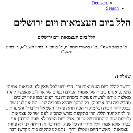
Deutsch
Search
הלל ביום העצמאות ויום ירושלים
הלל ביום העצמאות ויום ירושלים
כ"ב באב תשס"ז, ט"ז בתשרי תשס"ח, ח' בניסן, ג' בסיון תשע"א, ב' בסיון
תשפ"ו
שאלה 1:
בקשר להלל ביום העצמאות וכו': הרי ידוע לכל שאין לנו עצמאות אמיתי
משלנו, אנחנו בובות של אומות העולם ובפרט של ארה"ב שאפשר להגיד
מאלצת אותנו לעשות פעולות ביטחוניות נגד רצוננו כמו פינוי ישובים
(והרשימה עוד ארוכה), כל הכסף שהיא מזרימה לנו... וגם אין לנו גישה
בכלל להר הבית וכל מוקדי הכח תחת פיקוד השמאל הליברלי והמעוות...
אז למה להגיד הלל? הרי בתקופת כורש שהביא לעם ישראל עצמאות
(למרות שזה היהתחת שלטון זר, אבל כיום המצב לא שונה הרבה) אני
בטוח שלא אמרו הלל אחרי זה כל שנה. ואדרבה אז הייתה לנו לא פחות
"עצמאות" מאשר היום ואפילו יותר - נתנו לנו להקים בית מקדש! דבר