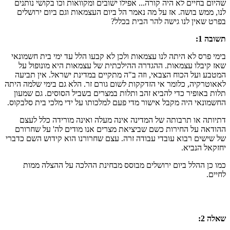
שהיום בחיים לא היה קורה... אפילו ישובים ומקוואות וכו בקושי נותנים
לנו, ממש בושה. אז על מה נאמר הל ביום העצמאות וגם ביום ירושלים
בפרט שאין לנו גישה להר הבית בכלל?
תשובה 1:
בימי פרס לא היתה לנו עצמאות ולכן לא קבעו הלל עד ימי בית חשמונאי
שאז קיבלו עצמאות. ההגדרה ההילכתית של עצמאות היא מונופול על
המטבע ועל הכוח הצבאי, וזה ב"ה מתקיים במדינת ישראל. אין תביעה
לאאוטרקיה, כלומר אי הזדקקות לשום גורם זר. הלא גם בימי שלמה היתה
תלות באופיר כדי להביא זהב ותלות במצרים בשביל הסוסים. גם שמעון
החשמונאי היה מקבל אישור מדי פעם למלכותו על ידי מלכי בית סלבקוס.
דתיותה או תרבותה של המדינה אינה מעלה ואינה מורידה כלל לעצם
ההודאה על החירות כשם שביציאת מצרים אנו מודים לה' על שחרורם
של שישים רבוא עובדי עבודה זרה. עצם שחרורנו הוא קידוש השם כדברי
יחזקאל הנביא.
כמו כן ההלל ביום ירושלים מבוסס מבחינת ההלכה על ההצלה ממות
לחיים.
שאלה 2: