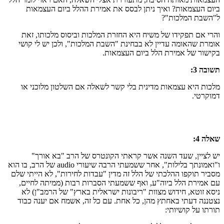
ביום העצמאות? ואיך ניתן לבסס את אמירת ההלל ביום העצמאות
ל"השבת המלכות"?
והרי אם תפקידו של משיח היא החזרת המלכות וביסוס מלכותו, זאת
אומרת שהאומה עדיין לא בבחינת "השבת המלכות", ולכן יש לי קושי
בקישור של אמירת הלל ביום העצמאות.
תשובה 3:
מלכות היא עצמאות מדינית בלי קשר לשאלה אם השלטון מלוכני או
דמוקרטי.
שאלה 4:
יש לציין, שעד השנה אשר קראתי הקונטרס של הרב "בא אורך"
ו"ואמונתך בלילות", אחר ששמעתי הרבה שיעורי audio של הרב, בו הוא
מסביר תוקפו ההלכתי של הלל זה מדין "עבדות לחירות", לא הייתי שלם
עם אמירת הלל ביוה"ע, ואף ששמעתי הסברות רבות (ממיתה לחיים,
ניסא זוטא, חידוש מצוות "ריבונות ישראלית בארץ" של הרמב"ן) לא
נצטננה דעתי באחתץ מהן, כל אחת. עם כל זה, אשמח אם יענה כבוד
תורתו על קושיותי: