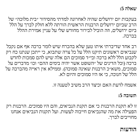
שאלה 5:
בעקבות יום ירושלים שהיה לאחרונה למדתי מהסידור ״בית מלוכה״ של
הרב שביום ירושלים הרבנות הראשית הורתה ללא חולק לברך על הלל
ביום ירושלים, וזה הוביל לבירור מחודש שלי על עניין אמירת ההלל
בברכה.
רב אחד שדיברתי איתו טען שלא בהכרח שיש לומר ברכה אף אם נקבל
שנביאים ראשונים תיקנו הלל על כל צרה שתבוא, כי ייתכן שנתנו כח רק
לקבוע הלל ללא ברכה ובי״ד סמוכים הם אלה שיש להם סמכות לחדש
ברכה (וכל הדינים של ״השופט אשר יהיה בימים ההם״ וכו׳ מדברים על
סמוכים, משא״כ הרבנות שאינה סמוכה). וממילא אין ראייה מהברכה על
הלל של חנוכה, כי אז היו סמוכים והיום לא.
אשמח לדעת האם וכיצד הרב משיב לטענה זו.
תשובה 5:
זו לא תקנת הרבנות כי אם תקנת הנביאים, והם היו סמוכים. הרבנות רק
הפעילה את מה שהנביאים חייבוה לעשות. ועל תקנות הנביאים אנחנו
מחוייבים לברך.
הודעות