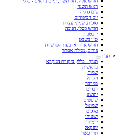
חודש אלול, חגי תשרי, ימים נוראים - כללי
ראש השנה
צום גדליה
יום הכיפורים
סוכות, שמיני עצרת
חודש כסלו, חנוכה
י' בטבת
ט"ו בשבט
חודש אדר וארבעת הפרשיות
פורים, מגילת אסתר
תנ"ך
תנ"ך - כללי, ביקורת המקרא
בראשית
שמות
ויקרא
במדבר
דברים
יהושע
שופטים
שמואל
מלכים
ישעיהו
ירמיהו
יחזקאל
תרי עשר