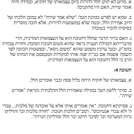
א. מדוע לא תוקן הלל לדורות ביום עצמאותו של חזקיא, ובמידה והיה
אומר שירה, האם היו מתקנים?
ב. שמא יש לפרש בכוונת הגמ': "שלא אמר שירה" לא במובן הלכתי של
חיוב אמירת הלל, ובטח שלא במשמעות לדורות. אלא חובה מוסרית
בסיסית להכיר בטובה?
ג. האם ברור הדבר שהלל דחנוכה הוא על העצמאות המדינית, הרי
מהברייתא דמגילת תענית נראה שהוא משום חנוכת המזבח, וחזרת עבודת
בהמ"ק, ובגמ' ערכין משמע שהוא "משום ניסא", ובפשטות הכוונה לפך
השמן? אשמח אם כב"ת יפנה אותי למקורות המבססם את הנחתו של
הרב כי הלל דחנוכה הוא על העצמאות המדינית.
תשובה 4:
א. עצמאותו של חזקיה היתה בליל פסח וכבר אומרים הלל.
ב. סותר ללשון הגמ' במגילה שאמירת הלל ההלכתית נקראת "אמרינן
שירה".
ג. פסיקתא דחנוכה: "אין אומרים אותו אלא על אובדנה של מלכות... עבדי
ה' ולא עבדי אנטיוכוס". רמב"ם הלכות חנוכה: "חזרה מלכות וכו' והדליקו
נרות המערכה וכו' לפיכך תיקנו וכו' הלל ומדליקין הנרות".