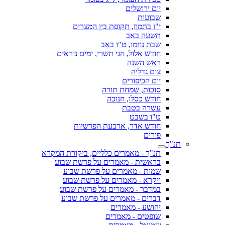
יום ירושלים
שבועות
י"ז בתמוז, תקופת בין המצרים
תשעה באב
שבת נחמו, ט"ו באב
חודש אלול, חגי תשרי, ימים נוראים
ראש השנה
צום גדליה
יום הכיפורים
סוכות, שמחת תורה
חודש כסלו, חנוכה
עשרה בטבת
ט"ו בשבט
חודש אדר, ארבעת הפרשיות
פורים
תנ"ך
תנ"ך - מאמרים כלליים, ביקורת המקרא
בראשית - מאמרים על פרשת שבוע
שמות - מאמרים על פרשת שבוע
ויקרא - מאמרים על פרשת שבוע
במדבר - מאמרים על פרשת שבוע
דברים - מאמרים על פרשת שבוע
יהושע - מאמרים
שופטים - מאמרים