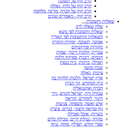
הרב קוק על תשובה
הרב קוק על גלות, גאולה
הרב קוק על חברה, מדינה, מלחמה
הרב קוק - מאמרים שונים
שאלות ותשובות
שלח שאלה לרב
שאלות ותשובות לפי נושא
השאלות והתשובות לפי תאריך
אמונה, תשובה, יסודות התורה
מקורות ופירושיהם
עברית, הלכות דיבור, שמות
חכמים, רבנות, פסיקת הלכה
תפילה, ברכות, בית כנסת
שבת ומועד
ציונות, גאולה
ארץ ישראל, הלכות תלויות בה
בית המקדש, הר הבית
חברה ואקטואליה
עבודה זרה, ישראל והגוים, גיור
חינוך, לימודים, הוראה
איש ואשה, משפחה, צניעות
גוף ומראה חיצוני, בגדים, ציצית
כשרות, אוכל ואכילה
טהרה, נטילת ידיים, טבילת כלים
ספרי קודש, תפילין, מזוזה, גניזה