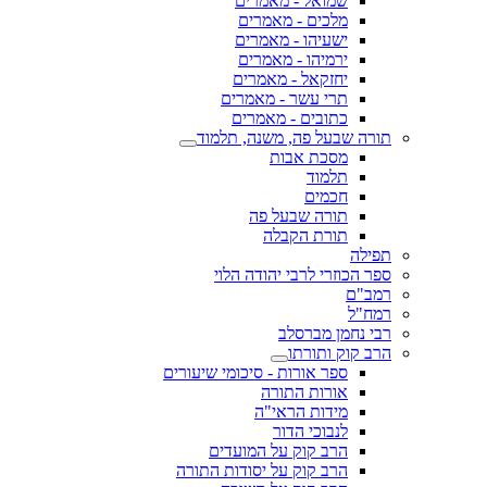
שמואל - מאמרים
מלכים - מאמרים
ישעיהו - מאמרים
ירמיהו - מאמרים
יחזקאל - מאמרים
תרי עשר - מאמרים
כתובים - מאמרים
תורה שבעל פה, משנה, תלמוד
מסכת אבות
תלמוד
חכמים
תורה שבעל פה
תורת הקבלה
תפילה
ספר הכוזרי לרבי יהודה הלוי
רמב"ם
רמח"ל
רבי נחמן מברסלב
הרב קוק ותורתו
ספר אורות - סיכומי שיעורים
אורות התורה
מידות הראי"ה
לנבוכי הדור
הרב קוק על המועדים
הרב קוק על יסודות התורה