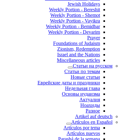
Jewish Holidays
Weekly Portion - Bereshit
Weekly Portion - Shemot
Weekly Portion - Vayikra
Weekly Portion - Bemidbar
Weekly Portion - Devarim
Prayer
Foundations of Judaism
Zionism, Redemption
Israel and the Nations
Miscellaneous articles
Статьи на русском
Статьи по темам
Новые статьи
Еврейские даты и праздники
Недельная глава
Основы иудаизма
Актуалия
Ноахиды
Разное
Artikel auf deutsch
Artículos en Español
Artículos por tema
Artículos nuevos
Parashá de la semana