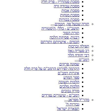
מסכת סנהדרין - פרק חלק
מסכת עבודה זרה
מסכת אבות
מסכת מנחות
מסכת בכורות
תורה שבעל פה, חכמים
תושב"ע - כללי, היסטוריה
תורת הסוד
רבנות, פסיקת הלכה
חכמים - אישיותם ותורתם
תפילה וברכות
רב סעדיה גאון
רבי יהודה הלוי
רמב"ם
שמונה פרקים
הקדמה לפירוש הרמב"ם על פרק חלק
איגרות רמב"ם
ספר המדע
הלכות תשובה
הלכות מלכים
מורה נבוכים
רמב"ם - שיעורים נפרדים
מהר"ל מפראג
גבורות ה'
תפארת ישראל