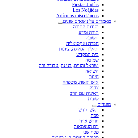
Fiestas Judías
Los Noájidas
Artículos misceláneos
מאמרים על נושאים שונים
יסודות התורה
תורה ומדע
תשובה
חברה ואקטואליה
תהליך הגאולה, ציונות
בית המקדש
שמיטה
ישראל והגוים, בני נח, עבודה זרה
השואה
חינוך
איש ואשה, משפחה
צחוק
ראינות עם הרב
שונות
מועדים
ראש חודש
פסח
חודש אייר
יום העצמאות
פסח שני
ספירת העומר, ל"ג בעומר