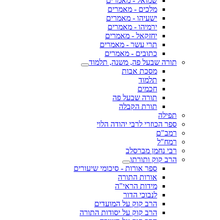
שמואל - מאמרים
מלכים - מאמרים
ישעיהו - מאמרים
ירמיהו - מאמרים
יחזקאל - מאמרים
תרי עשר - מאמרים
כתובים - מאמרים
תורה שבעל פה, משנה, תלמוד
מסכת אבות
תלמוד
חכמים
תורה שבעל פה
תורת הקבלה
תפילה
ספר הכוזרי לרבי יהודה הלוי
רמב"ם
רמח"ל
רבי נחמן מברסלב
הרב קוק ותורתו
ספר אורות - סיכומי שיעורים
אורות התורה
מידות הראי"ה
לנבוכי הדור
הרב קוק על המועדים
הרב קוק על יסודות התורה