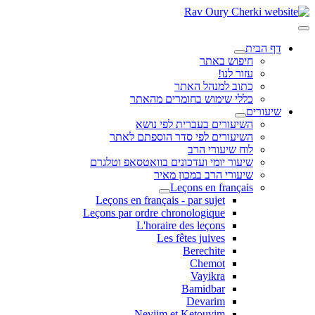
דף הבית
חיפוש באתר
עזור לנו!
כתוב למנהל האתר
כללי שימוש בחומרים מהאתר
שיעורים
השיעורים בעברית לפי נושא
השיעורים לפי סדר הוספתם לאתר
לוח שיעורי הרב
שיעור יומי ועדכונים בוואטסאפ וטלגרם
שיעורי הרב במכון מאיר
Leçons en français
Leçons en français - par sujet
Leçons par ordre chronologique
L'horaire des leçons
Les fêtes juives
Berechite
Chemot
Vayikra
Bamidbar
Devarim
Neviim et Ketouvim