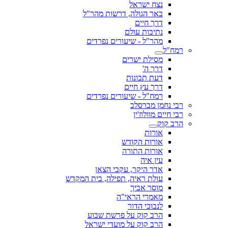
נצח ישראל
באר הגולה, דרשות מהר"ל
דרך חיים
נתיבות עולם
מהר"ל - שיעורים נפרדים
רמח"ל
מסילת ישרים
דרך ה'
דעת תבונות
דרך עץ חיים
רמח"ל - שיעורים נפרדים
רבי נחמן מברסלב
רבי חיים מוולוז'ין
הרב קוק
אורות
אורות הקודש
אורות התורה
עין איה
אדר היקר, עקבי הצאן
עולת ראיה, תפילה, בית המקדש
מוסר אביך
מאמרי הראי"ה
לנבוכי הדור
הרב קוק על פרשת שבוע
הרב קוק על מועדי ישראל