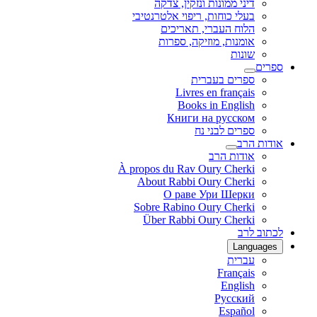
דיני ממונות ונזקין, צדקה
בעלי כוחות, ריפוי אלטרנטיבי
הלוח העברי, תאריכים
אומנות, מוזיקה, ספרות
שונות
ספרים
ספרים בעברית
Livres en français
Books in English
Книги на русском
ספרים לבני נח
אודות הרב
אודות הרב
À propos du Rav Oury Cherki
About Rabbi Oury Cherki
О раве Ури Шерки
Sobre Rabino Oury Cherki
Über Rabbi Oury Cherki
לכתוב לרב
Languages
עברית
Français
English
Русский
Español