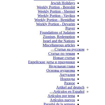
Jewish Holidays
Weekly Portion - Bereshit
Weekly Portion - Shemot
Weekly Portion - Vayikra
Weekly Portion - Bemidbar
Weekly Portion - Devarim
Prayer
Foundations of Judaism
Zionism, Redemption
Israel and the Nations
Miscellaneous articles
Статьи на русском
Статьи по темам
Новые статьи
Еврейские даты и праздники
Недельная глава
Основы иудаизма
Актуалия
Ноахиды
Разное
Artikel auf deutsch
Artículos en Español
Artículos por tema
Artículos nuevos
Parashá de la semana