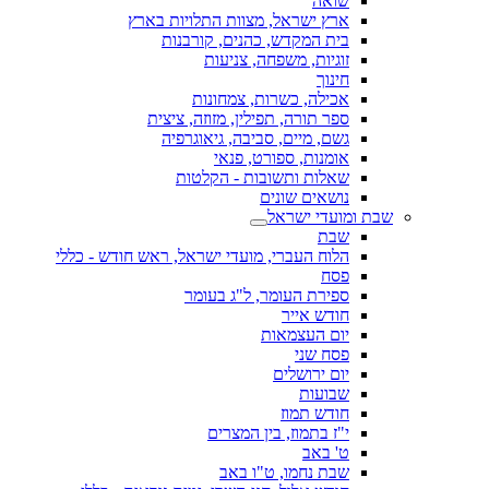
שואה
ארץ ישראל, מצוות התלויות בארץ
בית המקדש, כהנים, קורבנות
זוגיות, משפחה, צניעות
חינוך
אכילה, כשרות, צמחונות
ספר תורה, תפילין, מזוזה, ציצית
גשם, מיים, סביבה, גיאוגרפיה
אומנות, ספורט, פנאי
שאלות ותשובות - הקלטות
נושאים שונים
שבת ומועדי ישראל
שבת
הלוח העברי, מועדי ישראל, ראש חודש - כללי
פסח
ספירת העומר, ל"ג בעומר
חודש אייר
יום העצמאות
פסח שני
יום ירושלים
שבועות
חודש תמוז
י"ז בתמוז, בין המצרים
ט' באב
שבת נחמו, ט"ו באב