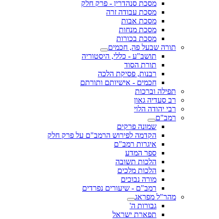
מסכת סנהדרין - פרק חלק
מסכת עבודה זרה
מסכת אבות
מסכת מנחות
מסכת בכורות
תורה שבעל פה, חכמים
תושב"ע - כללי, היסטוריה
תורת הסוד
רבנות, פסיקת הלכה
חכמים - אישיותם ותורתם
תפילה וברכות
רב סעדיה גאון
רבי יהודה הלוי
רמב"ם
שמונה פרקים
הקדמה לפירוש הרמב"ם על פרק חלק
איגרות רמב"ם
ספר המדע
הלכות תשובה
הלכות מלכים
מורה נבוכים
רמב"ם - שיעורים נפרדים
מהר"ל מפראג
גבורות ה'
תפארת ישראל