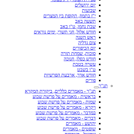
יום ירושלים
שבועות
י"ז בתמוז, תקופת בין המצרים
תשעה באב
שבת נחמו, ט"ו באב
חודש אלול, חגי תשרי, ימים נוראים
ראש השנה
צום גדליה
יום הכיפורים
סוכות, שמחת תורה
חודש כסלו, חנוכה
עשרה בטבת
ט"ו בשבט
חודש אדר, ארבעת הפרשיות
פורים
תנ"ך
תנ"ך - מאמרים כלליים, ביקורת המקרא
בראשית - מאמרים על פרשת שבוע
שמות - מאמרים על פרשת שבוע
ויקרא - מאמרים על פרשת שבוע
במדבר - מאמרים על פרשת שבוע
דברים - מאמרים על פרשת שבוע
יהושע - מאמרים
שופטים - מאמרים