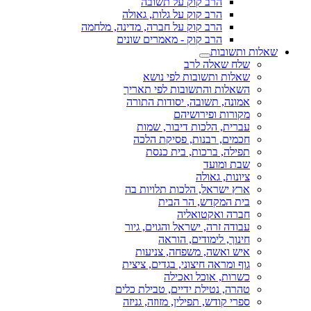
הרב קוק על תשובה
הרב קוק על גלות, גאולה
הרב קוק על חברה, מדינה, מלחמה
הרב קוק - מאמרים שונים
שאלות ותשובות
שלח שאלה לרב
שאלות ותשובות לפי נושא
השאלות והתשובות לפי תאריך
אמונה, תשובה, יסודות התורה
מקורות ופירושיהם
עברית, הלכות דיבור, שמות
חכמים, רבנות, פסיקת הלכה
תפילה, ברכות, בית כנסת
שבת ומועד
ציונות, גאולה
ארץ ישראל, הלכות תלויות בה
בית המקדש, הר הבית
חברה ואקטואליה
עבודה זרה, ישראל והגוים, גיור
חינוך, לימודים, הוראה
איש ואשה, משפחה, צניעות
גוף ומראה חיצוני, בגדים, ציצית
כשרות, אוכל ואכילה
טהרה, נטילת ידיים, טבילת כלים
ספרי קודש, תפילין, מזוזה, גניזה