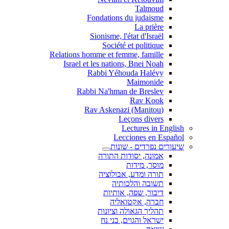
Talmoud
Fondations du judaisme
La prière
Sionisme, l'état d'Israël
Société et politique
Relations homme et femme, famille
Israel et les nations, Bnei Noah
Rabbi Yéhouda Halévy
Maimonide
Rabbi Na'hman de Breslev
Rav Kook
(Rav Askenazi (Manitou
Leçons divers
Lectures in English
Lecciones en Español
שיעורים נפרדים - שונות
אמונה, יסודות התורה
מוסר, מידות
תורה ומדע, אבולוציה
תשובה והלכותיה
דיבור, שפה, אותיות
חברה, אקטואליה
תהליך הגאולה וציונות
ישראל והגוים, בני נח