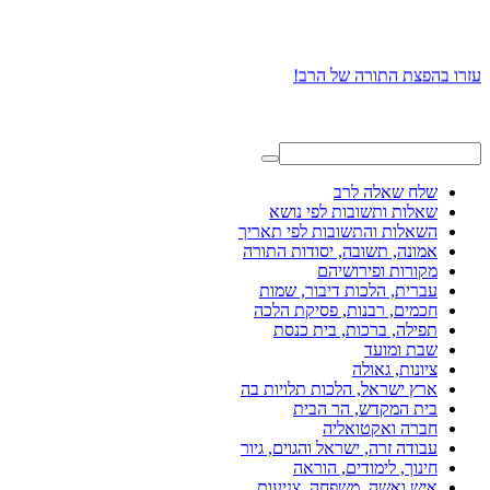
עזרו בהפצת התורה של הרב!
שלח שאלה לרב
שאלות ותשובות לפי נושא
השאלות והתשובות לפי תאריך
אמונה, תשובה, יסודות התורה
מקורות ופירושיהם
עברית, הלכות דיבור, שמות
חכמים, רבנות, פסיקת הלכה
תפילה, ברכות, בית כנסת
שבת ומועד
ציונות, גאולה
ארץ ישראל, הלכות תלויות בה
בית המקדש, הר הבית
חברה ואקטואליה
עבודה זרה, ישראל והגוים, גיור
חינוך, לימודים, הוראה
איש ואשה, משפחה, צניעות