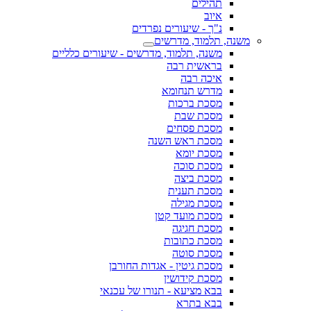
תהילים
איוב
נ"ך - שיעורים נפרדים
משנה, תלמוד, מדרשים
משנה, תלמוד, מדרשים - שיעורים כלליים
בראשית רבה
איכה רבה
מדרש תנחומא
מסכת ברכות
מסכת שבת
מסכת פסחים
מסכת ראש השנה
מסכת יומא
מסכת סוכה
מסכת ביצה
מסכת תענית
מסכת מגילה
מסכת מועד קטן
מסכת חגיגה
מסכת כתובות
מסכת סוטה
מסכת גיטין - אגדות החורבן
מסכת קידושין
בבא מציעא - תנורו של עכנאי
בבא בתרא