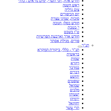
חודש אלול, חגי תשרי, ימים נוראים - כללי
ראש השנה
צום גדליה
יום הכיפורים
סוכות, שמיני עצרת
חודש כסלו, חנוכה
י' בטבת
ט"ו בשבט
חודש אדר וארבעת הפרשיות
פורים, מגילת אסתר
תנ"ך
תנ"ך - כללי, ביקורת המקרא
בראשית
שמות
ויקרא
במדבר
דברים
יהושע
שופטים
שמואל
מלכים
ישעיהו
ירמיהו
יחזקאל
תרי עשר