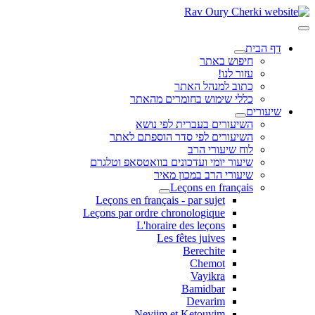
דף הבית
חיפוש באתר
עזור לנו!
כתוב למנהל האתר
כללי שימוש בחומרים מהאתר
שיעורים
השיעורים בעברית לפי נושא
השיעורים לפי סדר הוספתם לאתר
לוח שיעורי הרב
שיעור יומי ועדכונים בוואטסאפ וטלגרם
שיעורי הרב במכון מאיר
Leçons en français
Leçons en français - par sujet
Leçons par ordre chronologique
L'horaire des leçons
Les fêtes juives
Berechite
Chemot
Vayikra
Bamidbar
Devarim
Neviim et Ketouvim