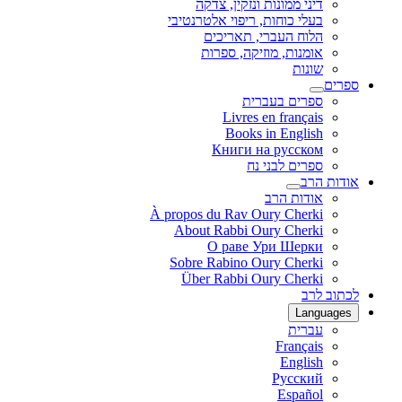
דיני ממונות ונזקין, צדקה
בעלי כוחות, ריפוי אלטרנטיבי
הלוח העברי, תאריכים
אומנות, מוזיקה, ספרות
שונות
ספרים
ספרים בעברית
Livres en français
Books in English
Книги на русском
ספרים לבני נח
אודות הרב
אודות הרב
À propos du Rav Oury Cherki
About Rabbi Oury Cherki
О раве Ури Шерки
Sobre Rabino Oury Cherki
Über Rabbi Oury Cherki
לכתוב לרב
Languages
עברית
Français
English
Русский
Español