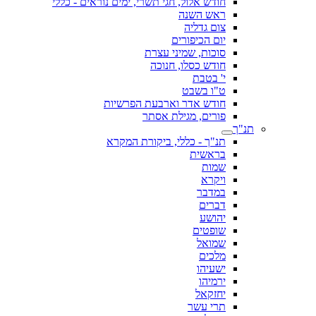
חודש אלול, חגי תשרי, ימים נוראים - כללי
ראש השנה
צום גדליה
יום הכיפורים
סוכות, שמיני עצרת
חודש כסלו, חנוכה
י' בטבת
ט"ו בשבט
חודש אדר וארבעת הפרשיות
פורים, מגילת אסתר
תנ"ך
תנ"ך - כללי, ביקורת המקרא
בראשית
שמות
ויקרא
במדבר
דברים
יהושע
שופטים
שמואל
מלכים
ישעיהו
ירמיהו
יחזקאל
תרי עשר