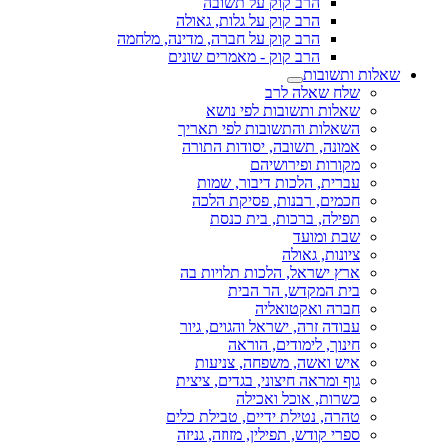
הרב קוק על תשובה
הרב קוק על גלות, גאולה
הרב קוק על חברה, מדינה, מלחמה
הרב קוק - מאמרים שונים
שאלות ותשובות
שלח שאלה לרב
שאלות ותשובות לפי נושא
השאלות והתשובות לפי תאריך
אמונה, תשובה, יסודות התורה
מקורות ופירושיהם
עברית, הלכות דיבור, שמות
חכמים, רבנות, פסיקת הלכה
תפילה, ברכות, בית כנסת
שבת ומועד
ציונות, גאולה
ארץ ישראל, הלכות תלויות בה
בית המקדש, הר הבית
חברה ואקטואליה
עבודה זרה, ישראל והגוים, גיור
חינוך, לימודים, הוראה
איש ואשה, משפחה, צניעות
גוף ומראה חיצוני, בגדים, ציצית
כשרות, אוכל ואכילה
טהרה, נטילת ידיים, טבילת כלים
ספרי קודש, תפילין, מזוזה, גניזה