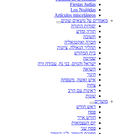
Fiestas Judías
Los Noájidas
Artículos misceláneos
מאמרים על נושאים שונים
יסודות התורה
תורה ומדע
תשובה
חברה ואקטואליה
תהליך הגאולה, ציונות
בית המקדש
שמיטה
ישראל והגוים, בני נח, עבודה זרה
השואה
חינוך
איש ואשה, משפחה
צחוק
ראינות עם הרב
שונות
מועדים
ראש חודש
פסח
חודש אייר
יום העצמאות
פסח שני
ספירת העומר, ל"ג בעומר