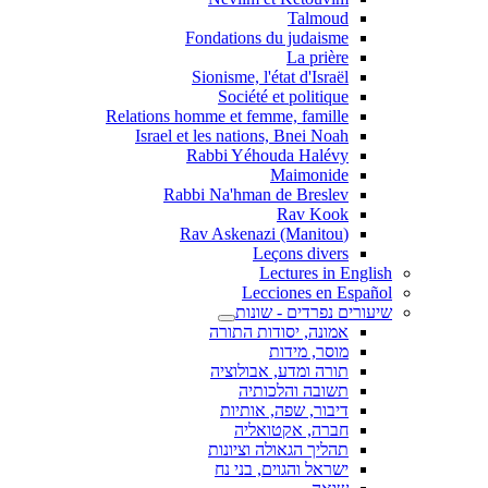
Talmoud
Fondations du judaisme
La prière
Sionisme, l'état d'Israël
Société et politique
Relations homme et femme, famille
Israel et les nations, Bnei Noah
Rabbi Yéhouda Halévy
Maimonide
Rabbi Na'hman de Breslev
Rav Kook
(Rav Askenazi (Manitou
Leçons divers
Lectures in English
Lecciones en Español
שיעורים נפרדים - שונות
אמונה, יסודות התורה
מוסר, מידות
תורה ומדע, אבולוציה
תשובה והלכותיה
דיבור, שפה, אותיות
חברה, אקטואליה
תהליך הגאולה וציונות
ישראל והגוים, בני נח