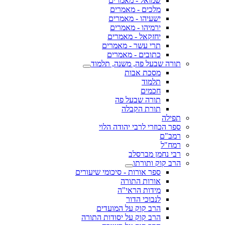
שמואל - מאמרים
מלכים - מאמרים
ישעיהו - מאמרים
ירמיהו - מאמרים
יחזקאל - מאמרים
תרי עשר - מאמרים
כתובים - מאמרים
תורה שבעל פה, משנה, תלמוד
מסכת אבות
תלמוד
חכמים
תורה שבעל פה
תורת הקבלה
תפילה
ספר הכוזרי לרבי יהודה הלוי
רמב"ם
רמח"ל
רבי נחמן מברסלב
הרב קוק ותורתו
ספר אורות - סיכומי שיעורים
אורות התורה
מידות הראי"ה
לנבוכי הדור
הרב קוק על המועדים
הרב קוק על יסודות התורה