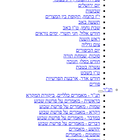
יום ירושלים
שבועות
י"ז בתמוז, תקופת בין המצרים
תשעה באב
שבת נחמו, ט"ו באב
חודש אלול, חגי תשרי, ימים נוראים
ראש השנה
צום גדליה
יום הכיפורים
סוכות, שמחת תורה
חודש כסלו, חנוכה
עשרה בטבת
ט"ו בשבט
חודש אדר, ארבעת הפרשיות
פורים
תנ"ך
תנ"ך - מאמרים כלליים, ביקורת המקרא
בראשית - מאמרים על פרשת שבוע
שמות - מאמרים על פרשת שבוע
ויקרא - מאמרים על פרשת שבוע
במדבר - מאמרים על פרשת שבוע
דברים - מאמרים על פרשת שבוע
יהושע - מאמרים
שופטים - מאמרים