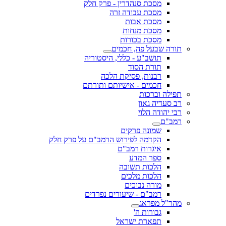
מסכת סנהדרין - פרק חלק
מסכת עבודה זרה
מסכת אבות
מסכת מנחות
מסכת בכורות
תורה שבעל פה, חכמים
תושב"ע - כללי, היסטוריה
תורת הסוד
רבנות, פסיקת הלכה
חכמים - אישיותם ותורתם
תפילה וברכות
רב סעדיה גאון
רבי יהודה הלוי
רמב"ם
שמונה פרקים
הקדמה לפירוש הרמב"ם על פרק חלק
איגרות רמב"ם
ספר המדע
הלכות תשובה
הלכות מלכים
מורה נבוכים
רמב"ם - שיעורים נפרדים
מהר"ל מפראג
גבורות ה'
תפארת ישראל