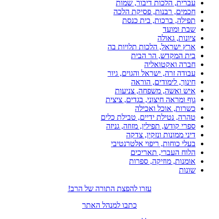
עברית, הלכות דיבור, שמות
חכמים, רבנות, פסיקת הלכה
תפילה, ברכות, בית כנסת
שבת ומועד
ציונות, גאולה
ארץ ישראל, הלכות תלויות בה
בית המקדש, הר הבית
חברה ואקטואליה
עבודה זרה, ישראל והגוים, גיור
חינוך, לימודים, הוראה
איש ואשה, משפחה, צניעות
גוף ומראה חיצוני, בגדים, ציצית
כשרות, אוכל ואכילה
טהרה, נטילת ידיים, טבילת כלים
ספרי קודש, תפילין, מזוזה, גניזה
דיני ממונות ונזקין, צדקה
בעלי כוחות, ריפוי אלטרנטיבי
הלוח העברי, תאריכים
אומנות, מוזיקה, ספרות
שונות
עזרו להפצת התורה של הרב!
כתבו למנהל האתר