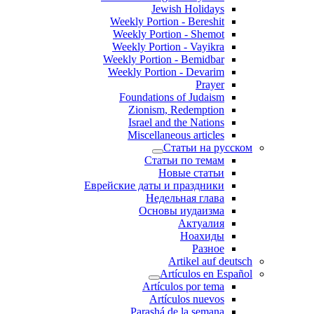
Jewish Holidays
Weekly Portion - Bereshit
Weekly Portion - Shemot
Weekly Portion - Vayikra
Weekly Portion - Bemidbar
Weekly Portion - Devarim
Prayer
Foundations of Judaism
Zionism, Redemption
Israel and the Nations
Miscellaneous articles
Статьи на русском
Статьи по темам
Новые статьи
Еврейские даты и праздники
Недельная глава
Основы иудаизма
Актуалия
Ноахиды
Разное
Artikel auf deutsch
Artículos en Español
Artículos por tema
Artículos nuevos
Parashá de la semana