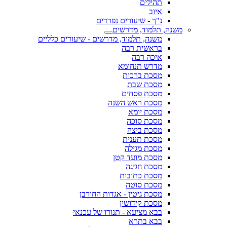
תהילים
איוב
נ"ך - שיעורים נפרדים
משנה, תלמוד, מדרשים
משנה, תלמוד, מדרשים - שיעורים כלליים
בראשית רבה
איכה רבה
מדרש תנחומא
מסכת ברכות
מסכת שבת
מסכת פסחים
מסכת ראש השנה
מסכת יומא
מסכת סוכה
מסכת ביצה
מסכת תענית
מסכת מגילה
מסכת מועד קטן
מסכת חגיגה
מסכת כתובות
מסכת סוטה
מסכת גיטין - אגדות החורבן
מסכת קידושין
בבא מציעא - תנורו של עכנאי
בבא בתרא