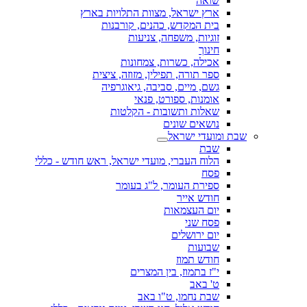
שואה
ארץ ישראל, מצוות התלויות בארץ
בית המקדש, כהנים, קורבנות
זוגיות, משפחה, צניעות
חינוך
אכילה, כשרות, צמחונות
ספר תורה, תפילין, מזוזה, ציצית
גשם, מיים, סביבה, גיאוגרפיה
אומנות, ספורט, פנאי
שאלות ותשובות - הקלטות
נושאים שונים
שבת ומועדי ישראל
שבת
הלוח העברי, מועדי ישראל, ראש חודש - כללי
פסח
ספירת העומר, ל"ג בעומר
חודש אייר
יום העצמאות
פסח שני
יום ירושלים
שבועות
חודש תמוז
י"ז בתמוז, בין המצרים
ט' באב
שבת נחמו, ט"ו באב