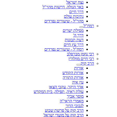
נצח ישראל
באר הגולה, דרשות מהר"ל
דרך חיים
נתיבות עולם
מהר"ל - שיעורים נפרדים
רמח"ל
מסילת ישרים
דרך ה'
דעת תבונות
דרך עץ חיים
רמח"ל - שיעורים נפרדים
רבי נחמן מברסלב
רבי חיים מוולוז'ין
הרב קוק
אורות
אורות הקודש
אורות התורה
עין איה
אדר היקר, עקבי הצאן
עולת ראיה, תפילה, בית המקדש
מוסר אביך
מאמרי הראי"ה
לנבוכי הדור
הרב קוק על פרשת שבוע
הרב קוק על מועדי ישראל