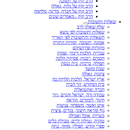
הרב קוק על תשובה
הרב קוק על גלות, גאולה
הרב קוק על חברה, מדינה, מלחמה
הרב קוק - מאמרים שונים
שאלות ותשובות
שלח שאלה לרב
שאלות ותשובות לפי נושא
השאלות והתשובות לפי תאריך
אמונה, תשובה, יסודות התורה
מקורות ופירושיהם
עברית, הלכות דיבור, שמות
חכמים, רבנות, פסיקת הלכה
תפילה, ברכות, בית כנסת
שבת ומועד
ציונות, גאולה
ארץ ישראל, הלכות תלויות בה
בית המקדש, הר הבית
חברה ואקטואליה
עבודה זרה, ישראל והגוים, גיור
חינוך, לימודים, הוראה
איש ואשה, משפחה, צניעות
גוף ומראה חיצוני, בגדים, ציצית
כשרות, אוכל ואכילה
טהרה, נטילת ידיים, טבילת כלים
ספרי קודש, תפילין, מזוזה, גניזה