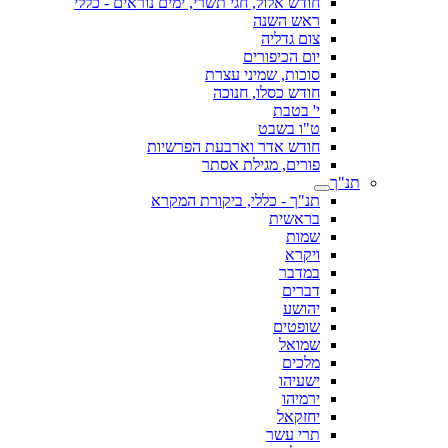
חודש אלול, חגי תשרי, ימים נוראים - כללי
ראש השנה
צום גדליה
יום הכיפורים
סוכות, שמיני עצרת
חודש כסלו, חנוכה
י' בטבת
ט"ו בשבט
חודש אדר וארבעת הפרשיות
פורים, מגילת אסתר
תנ"ך
תנ"ך - כללי, ביקורת המקרא
בראשית
שמות
ויקרא
במדבר
דברים
יהושע
שופטים
שמואל
מלכים
ישעיהו
ירמיהו
יחזקאל
תרי עשר