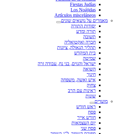
Fiestas Judías
Los Noájidas
Artículos misceláneos
מאמרים על נושאים שונים
יסודות התורה
תורה ומדע
תשובה
חברה ואקטואליה
תהליך הגאולה, ציונות
בית המקדש
שמיטה
ישראל והגוים, בני נח, עבודה זרה
השואה
חינוך
איש ואשה, משפחה
צחוק
ראינות עם הרב
שונות
מועדים
ראש חודש
פסח
חודש אייר
יום העצמאות
פסח שני
ספירת העומר, ל"ג בעומר