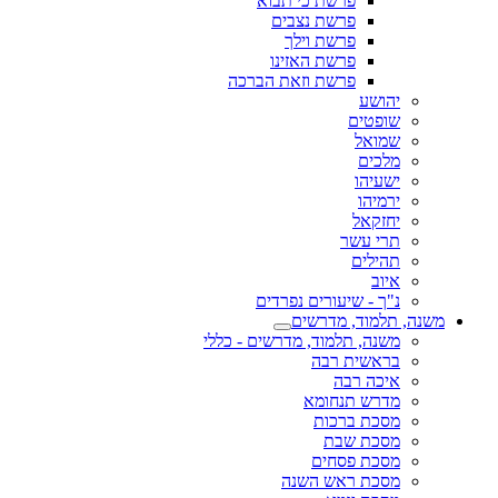
פרשת כי תבוא
פרשת נצבים
פרשת וילך
פרשת האזינו
פרשת וזאת הברכה
יהושע
שופטים
שמואל
מלכים
ישעיהו
ירמיהו
יחזקאל
תרי עשר
תהילים
איוב
נ"ך - שיעורים נפרדים
משנה, תלמוד, מדרשים
משנה, תלמוד, מדרשים - כללי
בראשית רבה
איכה רבה
מדרש תנחומא
מסכת ברכות
מסכת שבת
מסכת פסחים
מסכת ראש השנה