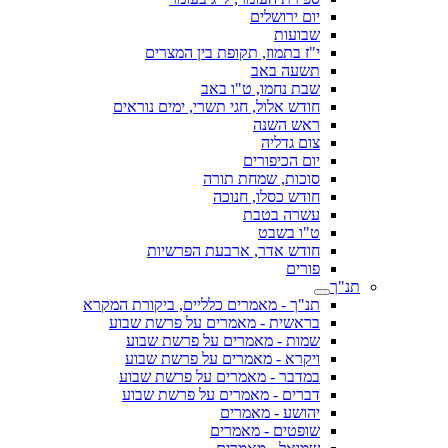
יום ירושלים
שבועות
י"ז בתמוז, תקופת בין המצרים
תשעה באב
שבת נחמו, ט"ו באב
חודש אלול, חגי תשרי, ימים נוראים
ראש השנה
צום גדליה
יום הכיפורים
סוכות, שמחת תורה
חודש כסלו, חנוכה
עשרה בטבת
ט"ו בשבט
חודש אדר, ארבעת הפרשיות
פורים
תנ"ך
תנ"ך - מאמרים כלליים, ביקורת המקרא
בראשית - מאמרים על פרשת שבוע
שמות - מאמרים על פרשת שבוע
ויקרא - מאמרים על פרשת שבוע
במדבר - מאמרים על פרשת שבוע
דברים - מאמרים על פרשת שבוע
יהושע - מאמרים
שופטים - מאמרים