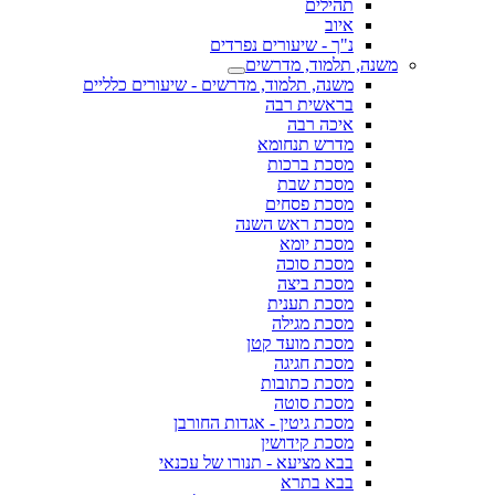
תהילים
איוב
נ"ך - שיעורים נפרדים
משנה, תלמוד, מדרשים
משנה, תלמוד, מדרשים - שיעורים כלליים
בראשית רבה
איכה רבה
מדרש תנחומא
מסכת ברכות
מסכת שבת
מסכת פסחים
מסכת ראש השנה
מסכת יומא
מסכת סוכה
מסכת ביצה
מסכת תענית
מסכת מגילה
מסכת מועד קטן
מסכת חגיגה
מסכת כתובות
מסכת סוטה
מסכת גיטין - אגדות החורבן
מסכת קידושין
בבא מציעא - תנורו של עכנאי
בבא בתרא