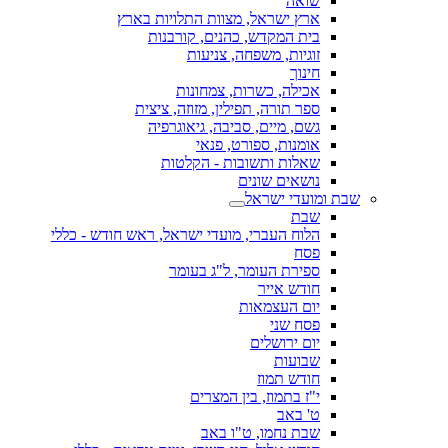
שואה
ארץ ישראל, מצוות התלויות בארץ
בית המקדש, כהנים, קורבנות
זוגיות, משפחה, צניעות
חינוך
אכילה, כשרות, צמחונות
ספר תורה, תפילין, מזוזה, ציצית
גשם, מיים, סביבה, גיאוגרפיה
אומנות, ספורט, פנאי
שאלות ותשובות - הקלטות
נושאים שונים
שבת ומועדי ישראל
שבת
הלוח העברי, מועדי ישראל, ראש חודש - כללי
פסח
ספירת העומר, ל"ג בעומר
חודש אייר
יום העצמאות
פסח שני
יום ירושלים
שבועות
חודש תמוז
י"ז בתמוז, בין המצרים
ט' באב
שבת נחמו, ט"ו באב