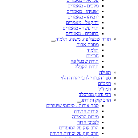
שמואל - מאמרים
מלכים - מאמרים
ישעיהו - מאמרים
ירמיהו - מאמרים
יחזקאל - מאמרים
תרי עשר - מאמרים
כתובים - מאמרים
תורה שבעל פה, משנה, תלמוד
מסכת אבות
תלמוד
חכמים
תורה שבעל פה
תורת הקבלה
תפילה
ספר הכוזרי לרבי יהודה הלוי
רמב"ם
רמח"ל
רבי נחמן מברסלב
הרב קוק ותורתו
ספר אורות - סיכומי שיעורים
אורות התורה
מידות הראי"ה
לנבוכי הדור
הרב קוק על המועדים
הרב קוק על יסודות התורה