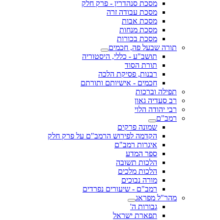
מסכת סנהדרין - פרק חלק
מסכת עבודה זרה
מסכת אבות
מסכת מנחות
מסכת בכורות
תורה שבעל פה, חכמים
תושב"ע - כללי, היסטוריה
תורת הסוד
רבנות, פסיקת הלכה
חכמים - אישיותם ותורתם
תפילה וברכות
רב סעדיה גאון
רבי יהודה הלוי
רמב"ם
שמונה פרקים
הקדמה לפירוש הרמב"ם על פרק חלק
איגרות רמב"ם
ספר המדע
הלכות תשובה
הלכות מלכים
מורה נבוכים
רמב"ם - שיעורים נפרדים
מהר"ל מפראג
גבורות ה'
תפארת ישראל