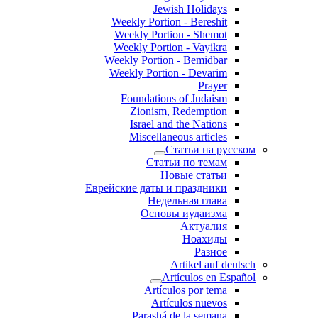
Jewish Holidays
Weekly Portion - Bereshit
Weekly Portion - Shemot
Weekly Portion - Vayikra
Weekly Portion - Bemidbar
Weekly Portion - Devarim
Prayer
Foundations of Judaism
Zionism, Redemption
Israel and the Nations
Miscellaneous articles
Статьи на русском
Статьи по темам
Новые статьи
Еврейские даты и праздники
Недельная глава
Основы иудаизма
Актуалия
Ноахиды
Разное
Artikel auf deutsch
Artículos en Español
Artículos por tema
Artículos nuevos
Parashá de la semana