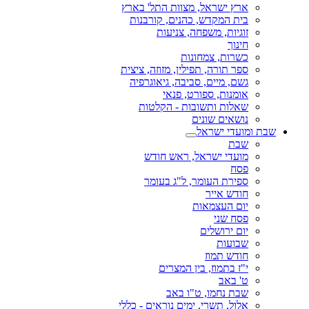
ארץ ישראל, מצוות התל' בארץ
בית המקדש, כהנים, קורבנות
זוגיות, משפחה, צניעות
חינוך
כשרות, צמחונות
ספר תורה, תפילין, מזוזה, ציצית
גשם, מיים, סביבה, גיאוגרפיה
אומנות, ספורט, פנאי
שאלות ותשובות - הקלטות
נושאים שונים
שבת ומועדי ישראל
שבת
מועדי ישראל, ראש חודש
פסח
ספירת העומר, ל"ג בעומר
חודש אייר
יום העצמאות
פסח שני
יום ירושלים
שבועות
חודש תמוז
י"ז בתמוז, בין המצרים
ט' באב
שבת נחמו, ט"ו באב
אלול, תשרי, ימים נוראים - כללי