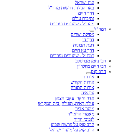
נצח ישראל
באר הגולה, דרשות מהר"ל
דרך חיים
נתיבות עולם
מהר"ל - שיעורים נפרדים
רמח"ל
מסילת ישרים
דרך ה'
דעת תבונות
דרך עץ חיים
רמח"ל - שיעורים נפרדים
רבי נחמן מברסלב
רבי חיים מוולוז'ין
הרב קוק
אורות
אורות הקודש
אורות התורה
עין איה
אדר היקר, עקבי הצאן
עולת ראיה, תפילה, בית המקדש
מוסר אביך
מאמרי הראי"ה
לנבוכי הדור
הרב קוק על פרשת שבוע
הרב קוק על מועדי ישראל