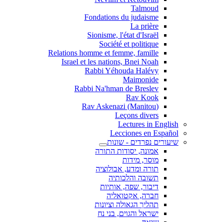
Talmoud
Fondations du judaisme
La prière
Sionisme, l'état d'Israël
Société et politique
Relations homme et femme, famille
Israel et les nations, Bnei Noah
Rabbi Yéhouda Halévy
Maimonide
Rabbi Na'hman de Breslev
Rav Kook
(Rav Askenazi (Manitou
Leçons divers
Lectures in English
Lecciones en Español
שיעורים נפרדים - שונות
אמונה, יסודות התורה
מוסר, מידות
תורה ומדע, אבולוציה
תשובה והלכותיה
דיבור, שפה, אותיות
חברה, אקטואליה
תהליך הגאולה וציונות
ישראל והגוים, בני נח