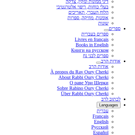
דיני ממונות ונזקין, צדקה
בעלי כוחות, ריפוי אלטרנטיבי
הלוח העברי, תאריכים
אומנות, מוזיקה, ספרות
שונות
ספרים
ספרים בעברית
Livres en français
Books in English
Книги на русском
ספרים לבני נח
אודות הרב
אודות הרב
À propos du Rav Oury Cherki
About Rabbi Oury Cherki
О раве Ури Шерки
Sobre Rabino Oury Cherki
Über Rabbi Oury Cherki
לכתוב לרב
Languages
עברית
Français
English
Русский
Español