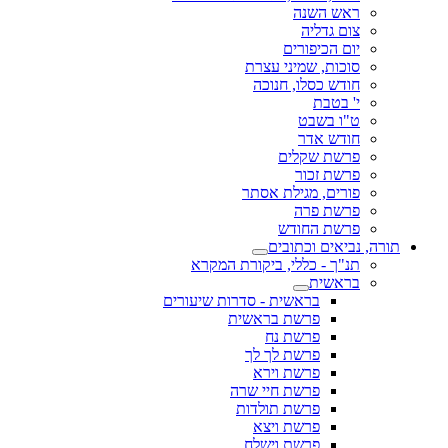
ראש השנה
צום גדליה
יום הכיפורים
סוכות, שמיני עצרת
חודש כסלו, חנוכה
י' בטבת
ט"ו בשבט
חודש אדר
פרשת שקלים
פרשת זכור
פורים, מגילת אסתר
פרשת פרה
פרשת החודש
תורה, נביאים וכתובים
תנ"ך - כללי, ביקורת המקרא
בראשית
בראשית - סדרות שיעורים
פרשת בראשית
פרשת נח
פרשת לך לך
פרשת וירא
פרשת חיי שרה
פרשת תולדות
פרשת ויצא
פרשת וישלח