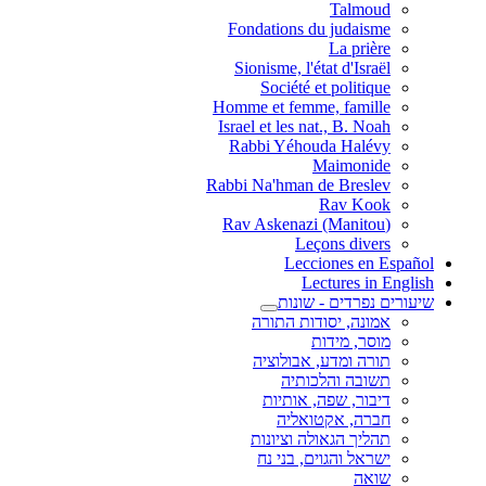
Talmoud
Fondations du judaisme
La prière
Sionisme, l'état d'Israël
Société et politique
Homme et femme, famille
Israel et les nat., B. Noah
Rabbi Yéhouda Halévy
Maimonide
Rabbi Na'hman de Breslev
Rav Kook
(Rav Askenazi (Manitou
Leçons divers
Lecciones en Español
Lectures in English
שיעורים נפרדים - שונות
אמונה, יסודות התורה
מוסר, מידות
תורה ומדע, אבולוציה
תשובה והלכותיה
דיבור, שפה, אותיות
חברה, אקטואליה
תהליך הגאולה וציונות
ישראל והגוים, בני נח
שואה