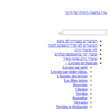
עזרו בהפצת התורה של הרב!
השיעורים בעברית לפי נושא
השיעורים לפי סדר הוספתם לאתר
לוח שיעורי הרב
שיעור יומי בוואטסאפ וטלגרם
שיעורי הרב במכון מאיר
Leçons en français
Leçons par sujet
.Leçons par ordre chron
L'horaire des leçons
Les fêtes juives
Berechite
Chemot
Vayikra
Bamidbar
Devarim
Neviim et Ketouvim