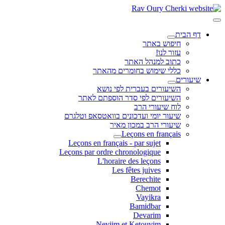
דף הבית
חיפוש באתר
עזור לנו!
כתוב למנהל האתר
כללי שימוש בחומרים מהאתר
שיעורים
השיעורים בעברית לפי נושא
השיעורים לפי סדר הוספתם לאתר
לוח שיעורי הרב
שיעור יומי ועדכונים בוואטסאפ וטלגרם
שיעורי הרב במכון מאיר
Leçons en français
Leçons en français - par sujet
Leçons par ordre chronologique
L'horaire des leçons
Les fêtes juives
Berechite
Chemot
Vayikra
Bamidbar
Devarim
Neviim et Ketouvim