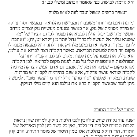
היא גורמת לבושה, כפי שאומר הכתוב (משלי כב, ז):
"עשיר ברשים ימשול ועבד לווה לאיש מלווה"
ומתנת חינם עוד יותר משעבדת ומביישת מהלוואה. במעשי חסד וצדקה
יש מידה מסוימת של נזק, אך כאשר נמנעים מעשיית נזק יוצרים מרחב
חופשי ומוגן שבו יכול הזולת לבטא את עצמו. לכן גם הציווי של "מה
ששנוא עליך אל תעשה לחברך" גדול יותר מ (ויקרא יט, יח): "ואהבת
לרעך כמוך". כאשר אדם נמנע מלהזיק את זולתו, הוא למעשה מפנה לו
מקום וזה דומה למעשה הבריאה. כאשר הקב"ה רצה לברוא את עולמו,
הוא סילק את עצמו על מנת לפנות מקום לעולם. הקב"ה ויתר על
המוחלטות האינסופית שלו על מנת לפנות מקום לבריאה. לכן הקב"ה
נקרא מקום – שפינה את מקומו. אמנם גם אדם העושה צדקה מידמה
לקב"ה שודאי עושה צדקות, אלא שגם בהידמות לקב"ה יש מדרגות
שונות, ובמקרה שלפנינו "סור מרע" גדול יותר מ "ועשה טוב" . למעשה
ניתן לומר שכאשר הקב"ה ברא את עולמו הוא קיים מילי דנזיקין.
היסוד של מוסר התורה
ישנה עוד נקודה שחשוב להבין לגבי הלכות נזיקין. למרות שהן נראות
הלכות טכניות של בית דין בלבד, ואין כל קשר בינן לבין האידיאל של
התורה, הרי דווקא בהלכות אלו טמון היסוד של מוסר התורה. הרב קוק
כותב (אורות התשובה יג, ה):