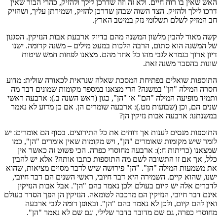
האש שאין בו רוח חיים. ולא זה וזה שדרכן לילך ולהזיק, כהרי הבור שאין
דרכו לילך ולהזיק. הצד השוה שבהן שדרכן להזיק, ושמירתן עליך, ושהזיק
חב המזיק לשלם תשלומי נזק במיטב הארץ.
קשה מאוד להבין מלשון המשנה מהם בדיוק ארבעת אבות הנזיקין. הסגנון
של המשנה הוא סתום, הרבה הלכות במעט מילים – משנה קדומה. ישנו
דיון ארוך בגמרא לגבי מהו כל אחד מהם. מצאנו לפחות חמש שיטות
שונות בהסבר משנה זאת.
התוספות שואלים בפתיחת המסכת שאלה שנראית לכאורה שולית: מדוע
חסרה המילה "הן" במשנה? הרי מצאנו במספר מקומות שמונים דבר מה
ותמיד מופיעה המילה "הם" או "הן", כגון (ראש השנה ב.): ארבעה ראשי
שנים הם, וכן (שבועות מט.): ארבעה שומרים הן. אם כן מדוע לא נאמר
במשנתנו: ארבעה אבות נזיקין הן?
התוספות מנסים לענות אך דוחים את כל התירוצים. בסוף הם אומרים: יש
לומר שיש מקומות שאומרים "הן", ויש מקומות שאין אומרים "הן", כמו
שמצאנו (כריתות ח:): ארבעה מחוסרי כפרה. הכי פשוט זה כאשר אין
כלל, אך אם זו התשובה לשם מה התוספות כתבו אותה? אלא יש להבין
את משמעות המילה "הן". "הן" פירושה שיש לדבר מסוים מציאות, שהוא
ישנו, שהוא קיים. השמירה היא דבר חיובי, ראשי השנים הם דבר חיובי,
לדברים אלה יש קיום בעולם ולכן נאמר בהם "הן". אבל אבות הנזיקין
אינם דבר חיובי, הנזיקין הם מרכבה לטומאה. הנזיקין הן הפך הסדר בעולם
ואין להם קיום, ולכן לא נאמר בהם "הן". ובאופן דומה לגבי ארבעה
מחוסרי כפרה, גם שם מדובר בדבר שלילי, וגם שם לא נאמר "הן".