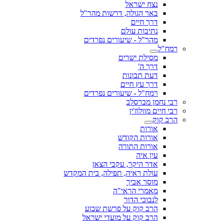
נצח ישראל
באר הגולה, דרשות מהר"ל
דרך חיים
נתיבות עולם
מהר"ל - שיעורים נפרדים
רמח"ל
מסילת ישרים
דרך ה'
דעת תבונות
דרך עץ חיים
רמח"ל - שיעורים נפרדים
רבי נחמן מברסלב
רבי חיים מוולוז'ין
הרב קוק
אורות
אורות הקודש
אורות התורה
עין איה
אדר היקר, עקבי הצאן
עולת ראיה, תפילה, בית המקדש
מוסר אביך
מאמרי הראי"ה
לנבוכי הדור
הרב קוק על פרשת שבוע
הרב קוק על מועדי ישראל