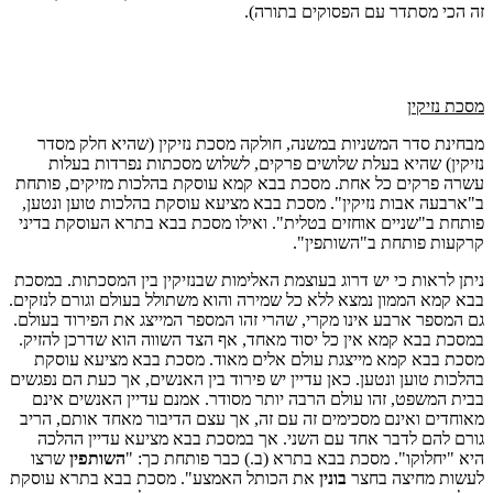
זה הכי מסתדר עם הפסוקים בתורה).
מסכת נזיקין
מבחינת סדר המשניות במשנה, חולקה מסכת נזיקין (שהיא חלק מסדר
נזיקין) שהיא בעלת שלושים פרקים, לשלוש מסכתות נפרדות בעלות
עשרה פרקים כל אחת. מסכת בבא קמא עוסקת בהלכות מזיקים, פותחת
ב"ארבעה אבות נזיקין". מסכת בבא מציעא עוסקת בהלכות טוען ונטען,
פותחת ב"שניים אוחזים בטלית". ואילו מסכת בבא בתרא העוסקת בדיני
קרקעות פותחת ב"השותפין".
ניתן לראות כי יש דרוג בעוצמת האלימות שבנזיקין בין המסכתות. במסכת
בבא קמא הממון נמצא ללא כל שמירה והוא משתולל בעולם וגורם לנזקים.
גם המספר ארבע אינו מקרי, שהרי זהו המספר המייצג את הפירוד בעולם.
במסכת בבא קמא אין כל יסוד מאחד, אף הצד השווה הוא שדרכן להזיק.
מסכת בבא קמא מייצגת עולם אלים מאוד. מסכת בבא מציעא עוסקת
בהלכות טוען ונטען. כאן עדיין יש פירוד בין האנשים, אך כעת הם נפגשים
בבית המשפט, זהו עולם הרבה יותר מסודר. אמנם עדיין האנשים אינם
מאוחדים ואינם מסכימים זה עם זה, אך עצם הדיבור מאחד אותם, הריב
גורם להם לדבר אחד עם השני. אך במסכת בבא מציעא עדיין ההלכה
היא "יחלוקו". מסכת בבא בתרא (ב.) כבר פותחת כך: "
השותפין
שרצו
לעשות מחיצה בחצר
בונין
את הכותל האמצע". מסכת בבא בתרא עוסקת