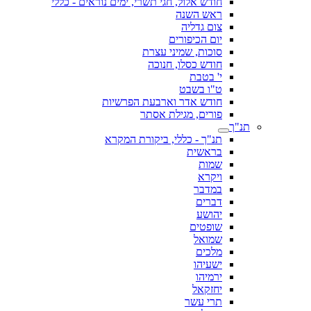
חודש אלול, חגי תשרי, ימים נוראים - כללי
ראש השנה
צום גדליה
יום הכיפורים
סוכות, שמיני עצרת
חודש כסלו, חנוכה
י' בטבת
ט"ו בשבט
חודש אדר וארבעת הפרשיות
פורים, מגילת אסתר
תנ"ך
תנ"ך - כללי, ביקורת המקרא
בראשית
שמות
ויקרא
במדבר
דברים
יהושע
שופטים
שמואל
מלכים
ישעיהו
ירמיהו
יחזקאל
תרי עשר