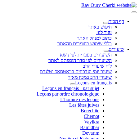
דף הבית
חיפוש באתר
עזור לנו!
כתוב למנהל האתר
כללי שימוש בחומרים מהאתר
שיעורים
השיעורים בעברית לפי נושא
השיעורים לפי סדר הוספתם לאתר
לוח שיעורי הרב
שיעור יומי ועדכונים בוואטסאפ וטלגרם
שיעורי הרב במכון מאיר
Leçons en français
Leçons en français - par sujet
Leçons par ordre chronologique
L'horaire des leçons
Les fêtes juives
Berechite
Chemot
Vayikra
Bamidbar
Devarim
Neviim et Ketouvim