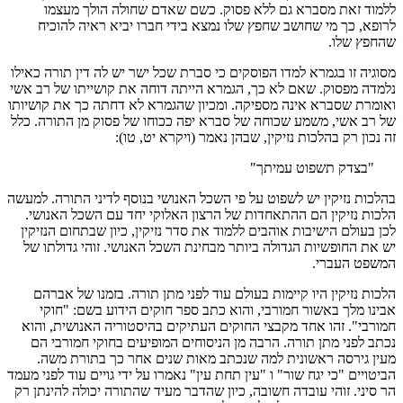
ללמוד זאת מסברא גם ללא פסוק. כשם שאדם שחולה הולך מעצמו
לרופא, כך מי שחושב שחפץ שלו נמצא בידי חברו יביא ראיה להוכיח
שהחפץ שלו.
מסוגיה זו בגמרא למדו הפוסקים כי סברת שכל ישר יש לה דין תורה כאילו
נלמדה מפסוק. שאם לא כך, הגמרא הייתה דוחה את קושייתו של רב אשי
ואומרת שסברא אינה מספיקה. ומכיון שהגמרא לא דחתה כך את קושיותו
של רב אשי, משמע שכוחה של סברא יפה ככוחו של פסוק מן התורה. כלל
זה נכון רק בהלכות נזיקין, שבהן נאמר (ויקרא יט, טו):
"בצדק תשפוט עמיתך"
בהלכות נזיקין יש לשפוט על פי השכל האנושי בנוסף לדיני התורה. למעשה
הלכות נזיקין הם ההתאחדות של הרצון האלוקי יחד עם השכל האנושי.
לכן בעולם הישיבות אוהבים ללמוד את סדר נזיקין, כיון שבתחום הנזיקין
יש את החופשיות הגדולה ביותר מבחינת השכל האנושי. זוהי גדולתו של
המשפט העברי.
הלכות נזיקין היו קיימות בעולם עוד לפני מתן תורה. בזמנו של אברהם
אבינו מלך באשור חמורבי, והוא כתב ספר חוקים הידוע בשם: "חוקי
חמורבי". זהו אחד מקבצי החוקים העתיקים בהיסטוריה האנושית, והוא
נכתב לפני מתן תורה. הרבה מן הניסוחים המופיעים בחוקי חמורבי הם
מעין גירסה ראשונית למה שנכתב מאות שנים אחר כך בתורת משה.
הביטויים "כי יגח שור" ו "עין תחת עין" נאמרו על ידי גויים עוד לפני מעמד
הר סיני. זוהי עובדה חשובה, כיון שהדבר מעיד שהתורה יכולה להינתן רק