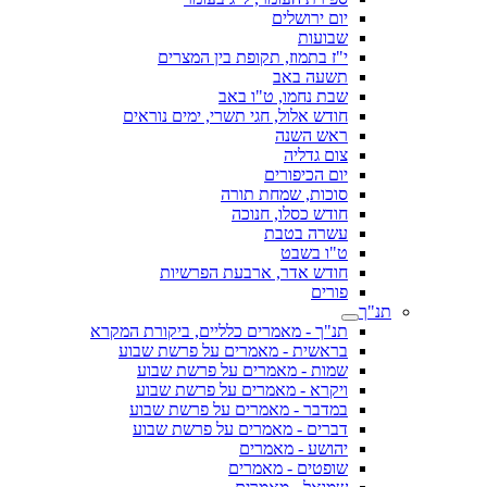
יום ירושלים
שבועות
י"ז בתמוז, תקופת בין המצרים
תשעה באב
שבת נחמו, ט"ו באב
חודש אלול, חגי תשרי, ימים נוראים
ראש השנה
צום גדליה
יום הכיפורים
סוכות, שמחת תורה
חודש כסלו, חנוכה
עשרה בטבת
ט"ו בשבט
חודש אדר, ארבעת הפרשיות
פורים
תנ"ך
תנ"ך - מאמרים כלליים, ביקורת המקרא
בראשית - מאמרים על פרשת שבוע
שמות - מאמרים על פרשת שבוע
ויקרא - מאמרים על פרשת שבוע
במדבר - מאמרים על פרשת שבוע
דברים - מאמרים על פרשת שבוע
יהושע - מאמרים
שופטים - מאמרים