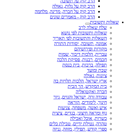
הרב קוק על תשובה
הרב קוק על גלות, גאולה
הרב קוק על חברה, מדינה, מלחמה
הרב קוק - מאמרים שונים
שאלות ותשובות
שלח שאלה לרב
שאלות ותשובות לפי נושא
השאלות והתשובות לפי תאריך
אמונה, תשובה, יסודות התורה
מקורות ופירושיהם
עברית, הלכות דיבור, שמות
חכמים, רבנות, פסיקת הלכה
תפילה, ברכות, בית כנסת
שבת ומועד
ציונות, גאולה
ארץ ישראל, הלכות תלויות בה
בית המקדש, הר הבית
חברה ואקטואליה
עבודה זרה, ישראל והגוים, גיור
חינוך, לימודים, הוראה
איש ואשה, משפחה, צניעות
גוף ומראה חיצוני, בגדים, ציצית
כשרות, אוכל ואכילה
טהרה, נטילת ידיים, טבילת כלים
ספרי קודש, תפילין, מזוזה, גניזה