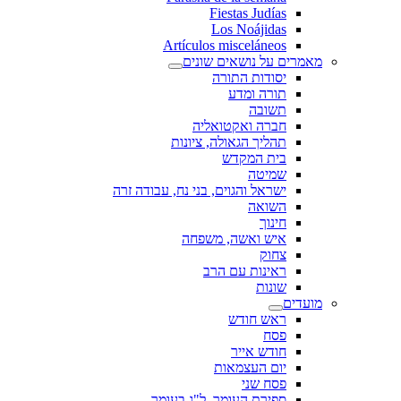
Fiestas Judías
Los Noájidas
Artículos misceláneos
מאמרים על נושאים שונים
יסודות התורה
תורה ומדע
תשובה
חברה ואקטואליה
תהליך הגאולה, ציונות
בית המקדש
שמיטה
ישראל והגוים, בני נח, עבודה זרה
השואה
חינוך
איש ואשה, משפחה
צחוק
ראינות עם הרב
שונות
מועדים
ראש חודש
פסח
חודש אייר
יום העצמאות
פסח שני
ספירת העומר, ל"ג בעומר