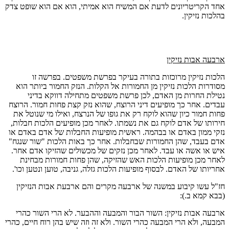
אחד הקריטריונים לדעת אם המשיח הוא אמיתי, הוא אם הוא שופט צדק
בהלכות נזיקין.
ארבעה אבות נזיקין
הלכות נזיקין מרוכזות בתורה בעיקר בפרשת משפטים. בפרשה זו
מסודרות הלכות נזיקין מן החמורות אל הקלות. הנזק החמור ביותר הוא
נטילת החרות מן האדם, לכן פרשת משפטים מתחילה דווקא בדיני
עבדים. אחר כך מופיעים דיני הרוצח, שהוא נזק קצת פחות חמור. הרוצח
פחות חמור כיון שהוא לוקח רק את גופו של הנרצח, ואילו מי שנוטל את
חירותו של אדם לוקח גם את נשמתו. לאחר מכן מופיעים הלכות חבלות,
נזקי ממון באדם או בבהמה. ראשית מופיעות החבלות של אדם באדם או
אדם בעבד, שהן החמורות שבחבלות. אחר כך באות הלכות "שור שנגח"
איש או אשה או עבד. לאחר מכן נזקים של מכשולים שהזיקו אדם אחר.
לאחר מכן מופיעות הלכות האש שהזיקה, שהן פחות חמורות מבחינת
אחריותו של האדם. לבסוף מופיעות הלכות גזלה, גניבה, טוען ונטען וכו'.
חז"ל עשו קיבוע במשנה של ארבעה מקרים והם ארבעת אבות הנזיקין
(בבא קמא ב.):
ארבעה אבות נזיקין: השור הבור והמבעה וההבער. לא הרי השור כהרי
המבעה, ולא הרי המבעה כהרי השור. ולא זה וזה שיש בהן רוח חיים, כהרי