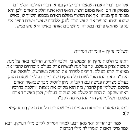
אלו הם דברי האגדה שאמר רבי יצחק נפחא. דברי ההלכה הנלמדים
מפסוק זה הם: אשו משום חיציו. האש היא אינה חלק מהאדם ולכן היא
מכונה נזקי ממונו. אך את הפיצוי משלם האדם מכספו השייך לו, כאילו
שהוא עצמו הבעיר את האש וגרם לנזק, ללמדנו שאשו משום חיציו. אף
על פי שהאש פרצה במקרה, מחשיבים אותה כאילו היא נזקו ממש.
תשלומי נזיקין – זו מידת חסידות
ראינו כי הלכות נזיקין הן המפגש בין הלכה לאגדה. ההלכה באה על מנת
לעשות צדק בעולם. אך על מנת לעשות צדק בעולם מוכרחים להבין את
מציאות הרע בעולם. חייבים לפתור את הבעיה משורשה, ולשאול את
הקב"ה האם הוא מוכן לשלם על הנזקים שנגרמים בעולמו. שאלת הנזק
בעולם מצריכה פגישה עם הקב"ה. ניתן להסיק מכך שכאשר האדם
משלם תשלומי נזק לחברו, בזה הוא מקיים את מצוות "והלכת בדרכיו".
ראינו שהקב"ה התחייב לשלם על הנזקים בעולמו, ולכן כאשר האדם
משלם תשלומי נזק הרי הוא מידמה לקב"ה.
בגמרא מצאנו התייחסות מעניינת למי שמקיים הלכות נזיקין (בבא קמא
ל.):
אמר רב יהודה: האי מאן דבעי למהוי חסידא לקיים מילי דנזיקין. רבא
אמר מילי דאבות ואמרי לה מילי דברכות.