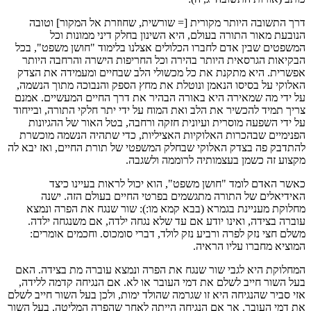
דרך התשובה היותר מקורית [= שורשית, שחוזרת אל המקור] וטובה
הנובעת מאור התורה בעולם, היא השינון בחלק דיני ממונות וכל
המשפטים שבין אדם לחברו הכלולים אצלנו בלימוד "חושן משפט", בכל
הבקיאות הגרסאית היותר בהירה וכל החריפות הישרה והרחבה היותר
אפשרית. היא מתקנת את כל מכשולי הלב שבחיים ומעמידה את הצדק
האלוקי על בסיסו הנאמן ונוטלת את מחץ הספק והנבוכה מתוך הנשמה,
על ידי מה שמאירה היא באורה הבהיר את דרך החיים המעשיים. אמנם
צריך תמיד להכשיר את הלב ואת המוח על ידי יתר חלקי התורה, ובייחוד
על ידי השפעה מוסרית ועיונית חזקה ורחבה, בטל האור של ההגיונות
הפנימיים שבהכרות האלוקיות האציליות, כדי שתהיה הנשמה מוכשרת
להתדבק פה בצדק האלוקי שבחלק המשפטי של תורת החיים, ואז יבא לה
מקצוע זה כשמן בעצמותיה לרוממה ולשגבה.
כאשר האדם לומד "חושן משפט", הוא יכול לראות בעיינו כיצד
האידיאלים של התורה מתגשמים בפרטי החיים בעולם הזה. ישנה
מחלוקת מעניינת בגמרא (בבא קמא מו:): שור שנגח את הפרה ונמצא
עוברה בצידה, ואינו יודע אם עד שלא נגחה ילדה, אם משנגחה ילדה.
משלם חצי נזק לפרה ורביע נזק לולד, דברי סומכוס. וחכמים אומרים:
המוציא מחברו עליו הראיה.
המחלוקת היא לגבי שור שנגח את הפרה ונמצא עוברה מת בצידה. האם
בעל השור חייב לשלם את דמי העובר או לא. אם הנגיחה קדמה ללידה,
אזי סביר שהנגיחה היא זו שגרמה שהולד ימות, ולכן בעל השור חייב לשלם
את דמי העובר. אך אם הנגיחה הייתה לאחר שהפרה המליטה, בעל השור