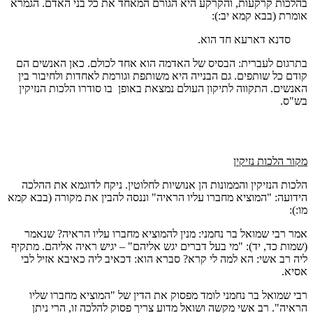
בהלכות קרקעות, והקרקע היא הגורם המאחד את כל בני האדם. הגמרא
אומרת (בבא קמא יב:):
סדנא דארעא חד הוא.
בתרגום לעברית: הבסיס של האדמה הוא אחד לכולם. כאן האנשים הם
קודם כל שותפים. גם הבנייה היא משותפת וגורמת לאחדות ולחיבור בין
האנשים. התקווה לתיקון העולם נמצאת באופן בו סודרו הלכות הנזיקין
בש"ס.
מקור הלכות נזיקין
הלכות הנזיקין והממונות הן אנושיות לחלוטין. ניקח לדוגמא את ההלכה
הידועה: "המוציא מחברו עליו הראיה" וננסה להבין את מקורה (בבא קמא
מו:):
אמר רבי שמואל בר נחמני: מנין להמוציא מחברו עליו הראיה? שנאמר
(שמות כד, יד): "מי בעל דברים יגש אליהם" – יגיש ראיה אליהם. מתקיף
ליה רב אשי: הא למה לי קרא? סברא הוא: דכאיב ליה כאיבא אזיל לבי
אסיא.
רבי שמואל בר נחמני לומד מפסוק את הדין של "המוציא מחברו שליו
הראיה". רב אשי מקשה ושואל מדוע צריך פסוק להלכה זו, הרי ניתן