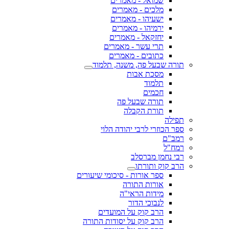
שמואל - מאמרים
מלכים - מאמרים
ישעיהו - מאמרים
ירמיהו - מאמרים
יחזקאל - מאמרים
תרי עשר - מאמרים
כתובים - מאמרים
תורה שבעל פה, משנה, תלמוד
מסכת אבות
תלמוד
חכמים
תורה שבעל פה
תורת הקבלה
תפילה
ספר הכוזרי לרבי יהודה הלוי
רמב"ם
רמח"ל
רבי נחמן מברסלב
הרב קוק ותורתו
ספר אורות - סיכומי שיעורים
אורות התורה
מידות הראי"ה
לנבוכי הדור
הרב קוק על המועדים
הרב קוק על יסודות התורה