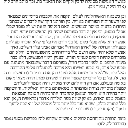
כאשר האנושות מסוגלת להבין ולקיים את הנאמר בה. וכך כותב הרב קוק
(אדר היקר, עמוד מב):
וכן כשבאה האשורולוגיה לעולם, ונקפה את הלבבות בדימיונים שמצאה
לפי השערותיה הפורחות באוויר, בין תורתנו הקדושה לדברים שבכתבי
היתדות בדעות במוסר ובמעשים. האם הנקיפה הזאת יש לה מוסד שכלי
אפילו במעט, וכי אין זה דבר מפורסם שהיה בין הראשונים יודעי דעת
אלוקים, נביאים וגדולי הרוח: מתושלח, חנוך, שם ועבר וכיוצא בהם. וכי
אפשר הוא שלא פעלו כלום על בני דורם אף על פי שלא הוכרה פעולתם
כפעולתו הגדולה של "איתן האזרחי" אברהם אבינו עליו השלום. ואיך
אפשר שלא יהיה שום רושם כלל בדורותיהם מהשפעותיהם, והלא הם
מוכרחים להיות דומים לענייני תורה. ובעניין דימוי המעשים, הלא כבר
מימות הרמב"ם ולפניו בדברי חז"ל, מפורסם הדבר שהנבואה מתנהגת עם
טבעו של אדם, כי טבעו ונטייתו היא צריכה להתעלות על פי ההדרכה
האלוקית, ש"לא ניתנו מצוות אלא לצרף בהן את הבריות" (בראשית רבה
מד, א). על כן כל הדברים שמצד החינוך שקודם למתן תורה מצאו מקום
באומה ובעולם, אם רק היה להם יסוד מוסרי, והיה אפשר להעלותם
למעלה מוסרית נצחית ומתפתחת בשאיפתם בתורה האלוקית. וההשקפה
יותר בהירה היא היסוד המאמן לההכרה התרבותית הטובה הנמצאת
בעומק טבע האדם, באופן ש"זה ספר תולדות אדם" (בראשית ה, א) הוא
כלל התורה כולה, ושהוא עוד כלל יותר גדול מהכלל של "ואהבת לרעך
כמוך" (ויקרא יט, יח) שבדברי רבי עקיבא.
כיצד התורה מתיחחסת לחוקים אנושיים שקדמו לה? בפרשת מסעי נאמר
(במדבר לה, לא):