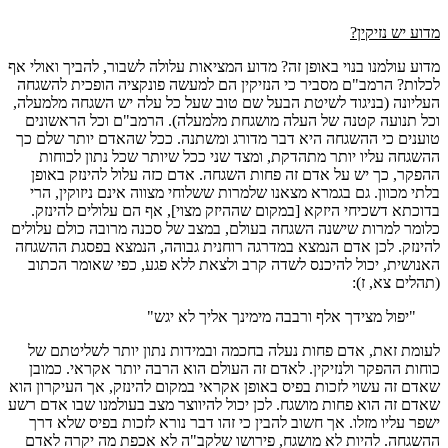
מדוע יש נזיקין?
מדוע עולמנו בנוי באופן זה? מדוע המציאות עלולה לשבור, להביך ואולי אף
לכלות? הרמב"ם מסביר כי הנזיקין הם למעשה פונקציה הופכית להשגחה
העליונה (בניגוד לשיטת הבעל שם טוב שעל כל עלה יש השגחה מלמעלה,
וכל תנועה קטנה של העלה מושגחת מלמעלה). הרמב"ם וכל הראשונים
טוענים כי ההשגחה היא דבר מדורג ומשתנה. ככל שהאדם יותר שלם כך
ההשגחה עליו יותר מתהדקת, ומצד שני ככל שיותר שכל נתון לכוחות
ההפקר, כך יש על אדם זה פחות השגחה. אדם כזה עלול להינזק באופן
בלתי מכוון. גם בגמרא מצאנו שלמרות ששלוחי מצווה אינם ניזוקין, הרי
בדוכתא דשכיחי היזקא [במקום שההיזק מצוי], אף הם עלולים להינזק.
כלומר למרות שישנה השגחה בעולם, במצב של סכנה מרובה כולם עלולים
להינזק. לכן אדם הנמצא במדרגה רוחנית גבוהה, הנמצא בפסגת ההשגחה
האנושית, יכול להיכנס לשדה קרב ולצאת ללא פגע, כפי שאומר הכתוב
(תהלים צא, ז):
"יפול מצידך אלף ורבבה מימינך אליך לא יגש"
לעומת זאת, אדם פחות נעלה בחכמה ובמידות נתון יותר לשליטתם של
כוחות ההפקר ולנזיקין. לאדם זה העולם הוא הרבה יותר אקראי. כמובן
שאדם זה עשוי לזכות בפיס באופן אקראי במקום להינזק, אך העיקרון הוא
שאדם זה הוא פחות מושגח. לכן יכול להיווצר מצב בעולמנו שבו אדם רשע
ישפר עליו מזלו. אך חשוב להבין כי זהו דבר נורא לזכות בפיס שלא דרך
ההשגחה. להיות לא מושגח, פירושו שלקב"ה לא אכפת מה יקרה לאדם