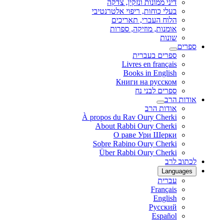
דיני ממונות ונזקין, צדקה
בעלי כוחות, ריפוי אלטרנטיבי
הלוח העברי, תאריכים
אומנות, מוזיקה, ספרות
שונות
ספרים
ספרים בעברית
Livres en français
Books in English
Книги на русском
ספרים לבני נח
אודות הרב
אודות הרב
À propos du Rav Oury Cherki
About Rabbi Oury Cherki
О раве Ури Шерки
Sobre Rabino Oury Cherki
Über Rabbi Oury Cherki
לכתוב לרב
Languages
עברית
Français
English
Русский
Español