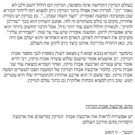
בעולם הנזיקין הקדושה אינה מופיעה, הנזיקין הם חילול השם ולכן לא
נאמר "הן". למרות זאת אפילו בתוך הנזיקין ניתן למצוא רמז לייחוד הבורא.
שכן ממשיכה המשנה ואומרת: "הצד השוה שבהן...". גם בנזיקין יש נקודת
אחדות, מקום בו כולם משתווים זה לזה. אמנם השוויון הוא בכך "שדרכן
להזיק", לכאורה חילול השם עוד יותר גדול. אבל הדבר החשוב ביותר הוא
שיש אפשרות לתקן. המשנה אומרת שיש עוד צד שוה: "ושמירתן עליך".
משיבים את האחריות לאדם, האדם הוא האחראי והוא ישלם אם היה
נזק. כאן התורה מדריכה אותנו כיצד ניתן לתקן את העולם.
בהמשך הגמרא (בבא קמא ד:) מצאנו דעות נוספות לגבי מספר אבות
הנזיקין. רב אושעיא אומר שישנם שלוש עשרה אבות נזיקין, רבי חייא
אומר שיש עשרים וארבעה אבות נזיקין, ואחר הגמרא מוצאת עוד שני
אבות נזיקין. כלומר ארבעת אבות הנזיקין של המשנה הפכו לעשרים וששה
אבות נזיקין. כפי ששם ה' הוא ארבע אותיות והגימטרייה שלו היא עשרים
ושש. שוב ניתן למצוא נוכחות אלוקית גם בתוך עולם הנזיקין.
מהם ארבעת אבות הנזיקין
יש אפשרות לראות את ארבעת אבות הנזיקין כמייצגים את ארבעת
היסודות מהם מורכב העולם:
הבער – זו האש