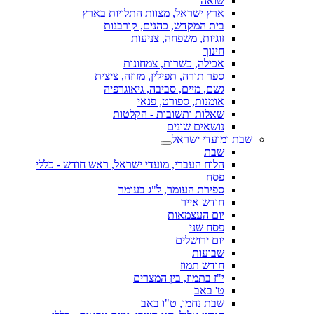
שואה
ארץ ישראל, מצוות התלויות בארץ
בית המקדש, כהנים, קורבנות
זוגיות, משפחה, צניעות
חינוך
אכילה, כשרות, צמחונות
ספר תורה, תפילין, מזוזה, ציצית
גשם, מיים, סביבה, גיאוגרפיה
אומנות, ספורט, פנאי
שאלות ותשובות - הקלטות
נושאים שונים
שבת ומועדי ישראל
שבת
הלוח העברי, מועדי ישראל, ראש חודש - כללי
פסח
ספירת העומר, ל"ג בעומר
חודש אייר
יום העצמאות
פסח שני
יום ירושלים
שבועות
חודש תמוז
י"ז בתמוז, בין המצרים
ט' באב
שבת נחמו, ט"ו באב