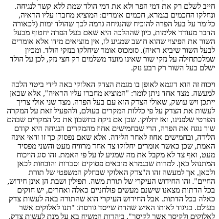
חייב לשלם רק את דמי הפר ולא את דמי הולד שמת ללא קשר לנגיחה.
ונחלקו החכמים בגמרא, חכמים אומרים: המוציא מחברו עליו הראיה,
כלומר על בעל הפרה להוכיח שהנגיחה גרמה לכך שהולד ימות (לכאורה
הדבר מעודד אלימות, כיון שההלכה היא שאם בעל הפרה יחטוף מבעל
השור את הפיצוי שהוא חושב שמגיע לו, אין מוציאים מידו אלא אומרים
לבעל השור שיביא ראיה). סומכוס אומר שיחלקו בנזקי הולד. ומכיון
שמלכתחילה על נזקי שור שאינו מועד משלמים רק חצי נזק, לכן על הולד
ישלם בעל השור רק רבע נזק.
ויכוח זה הוא דוגמא לאופן בו מגמת הצדק האלוקי באה לידי ביטוי הלכה
למעשה. מצד אחד ניתן לומר: "המוציא מחברו עליו הראיה", אלא שכאן
ייתכן ויש עושק, שאולי הצדק הוא עם בעל הפרה. מצד שני אולי צריך
לעשות את הצדק על פי כללות המקרים בעולם, ולהפעיל זאת על המקרה
הפרטי שלפנינו, ואז יחלוקו. שכן אם ניקח בחשבון את כל המקרים שבהם
שור נוגח את הפרה, הרי שבחמישים אחוז מהמקרים הנגיחה היא קודם
הלידה, ובחמישים אחוז לאחר הלידה. אלא שאם נפסוק כך זו ודאי אינה
האמת, שכן כאשר אומרים יחלוקו צד אחד מרוויח מעט והשני מפסיד
מעט, ואף צד לא מקבל את מה שמגיע לו על פי האמת. זהו סוג הויכוח
המתנהל כאן. למרות שבגמרא מובאים פסוקים וסברות והוכחות לכאן
ולכאן, אך למעשה זהו ה"צדק האלוקי שבחלק המשפטי של תורת
החיים". זהו החידוש העיקרי של תורת משה. תפילין ושבת הן אינן חידוש,
בכל הדתות מצאנו שישנם מעשים פולחניים כאלה ואחרים, יש חוקים
כאלה בכל הדתות. אבל החידוש העיקרי הוא שהתורה באה לעשות צדק
בעולם. בניגוד לאותו האיש שהדת שייסד גורסת: "תנו לאלוקים אשר
לאלוקים ולקיסר אשר לקיסר", ביהדות המשיח בא על מנת לעשות צדק.