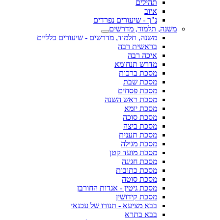
תהילים
איוב
נ"ך - שיעורים נפרדים
משנה, תלמוד, מדרשים
משנה, תלמוד, מדרשים - שיעורים כלליים
בראשית רבה
איכה רבה
מדרש תנחומא
מסכת ברכות
מסכת שבת
מסכת פסחים
מסכת ראש השנה
מסכת יומא
מסכת סוכה
מסכת ביצה
מסכת תענית
מסכת מגילה
מסכת מועד קטן
מסכת חגיגה
מסכת כתובות
מסכת סוטה
מסכת גיטין - אגדות החורבן
מסכת קידושין
בבא מציעא - תנורו של עכנאי
בבא בתרא