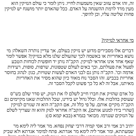
זה, זהו אדם עזוב שאין משמעות לחייו. ניתן לומר כי עולם הנזיקין הוא
מעין מדד לרמת ההשגחה על האדם. ככל שהאדם יותר מושגח יש לנזיקין
פחות שליטה עליו, וכן להיפך.
מי אחראי לנזיקין?
דברים אלו מסבירים מדוע יש נזיקין בעולם, אך עדיין נותרה השאלה: מי
נושא באחריות או באשמה לכך שהעולם שלנו מלא בנזיקין? אפשר לומר
שאף אחד אינו אחראי לנזיקין. הקב"ה נותן יד חופשית לכוחות הטבע
לפעול את פעולתם, וכך באים לעולם שטפונות, שרפות, סופות, רעידות
אדמה וכו'. הקב"ה נותן גם לבני האדם לעשות שטויות, כגון: לנהוג בחוסר
אחריות בכביש. זהו הסבר נוח מאוד כיון שהוא מסיר את האחריות
מאיתנו, אבל זה לא כל כך פשוט לקבל הסבר זה.
כל אדם שהזיק את חברו חייב לשלם לו את הנזק, יש סדר שלם בש"ס
שעוסק בהלכות אלו. וכלל גדול יש בידינו, שכל ההלכות שאנו מקיימים גם
הקב"ה מקיים אותם. על פי כלל זה, אם הקב"ה הוא זה שגורם לנזיקין
[שהרי בידו למנוע אותם], אז הקב"ה אחראי לנזק והוא זה שצריך לשלם
על הנזקים שנגרמו. מבואר בגמרא (בבא קמא ס:):
יתיב רב אמי ורב אסי קמיה דרבי יצחק נפחא. מר אמר ליה לימא מר
שמעתתא, ומר אמר ליה לימא מר אגדתא. פתח למימר אגדתא ולא שביק