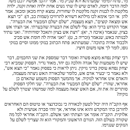
מר, פתח למימר שמעתתא ולא שביק מר. אמר להם: אמשול לכם משל
למה הדבר דומה, לאדם שיש לו שתי נשים אחת ילדה ואחת זקנה, ילדה
מלקטת לו לבנות זקנה מלקטת לו שחורות, נמצא קרח מכאן ומכאן. אמר
להן אי הכי אימא לכו מילתא דשוויא לתרוויכו (שמות כב, ה): "כי תצא
אש ומצאה קוצים", תצא מעצמה, "שלם ישלם המבעיר את הבערה".
אמר הקדוש ברוך הוא: עלי לשלם את הבערה שהבערתי. אני הצתי אש
בציון, שנאמר (איכה ד, יא): "ויצת אש בציון ותאכל יסודותיה". ואני עתיד
לבנותה באש, שנאמר (זכריה ב, ט): "ואני אהיה לה חומת אש סביב
ולכבוד אהיה בתוכה". שמעתתא: פתח הכתוב בנזקי ממונו וסיים בנזקי
גופו, לומר לך אשו משום חיציו.
רבי יצחק נפחא מוצא פשרה ואומר דבר שמספק את שני החכמים, דבר
שיש לו משמעות של אגדה והלכה גם יחד, מאוד נדיר. הפסוק שמביא רבי
יצחק נפחא עוסק בדיני נזיקין. ניתן לראות כי בפסוק נאמר "כי תצא אש",
ולא נאמר כי יבעיר אדם אש, כלומר שלכאורה האש ניצתה מעצמה,
והאדם אינו אחראי לנזקיה. אך מהמשך הפסוק משמע שהאדם כן
אחראי, שהרי: "שלם ישלם המבעיר את הבערה". שני חלקי הפסוק
סותרים זה את זה, אם האש יצאה מעצמה למה שמישהו יצטרך לשלם על
נזקיה?
אף הקב"ה היה יכול לטעון לכאורה כי נבוכדנצר או טיטוס הם האחראים
לחורבן בתי המקדש והוא אינו אחראי, אך זוהי סברה אנושית ולא
אלוקית. הקב"ה אומר אני הצתתי ואני אשלם. הקב"ה אחראי לכל מה
שקורה בעולם הזה. הגורם הראשוני והמקורי הוא זה שצריך לשלם על
הנזקים שנגרמו.