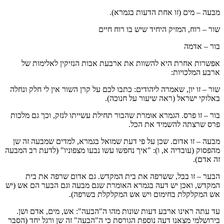
מבעה – מים (זו אחת הדעות בגמרא).
שור – רוח, המזיק היחיד שיש בו רוח חיים
בור – אדמה
אפשרות אחרת היא להשוות את ארבעת אבות הנזיקין לאלימות של
ארבע המלכויות:
שור – זו יון, שאמרה ליהודים: כתבו לכם על קרן השור אין לי חלק ונחלה
באלוקי ישראל (ראה שיעור על חנוכה).
בור – זו פרס. הגמרא אומרת שהבור תחילת עשייתו לנזק, וכך גם מלכות
פרס שרצתה להשמיד את הכל.
מבעה – זו אדום. שכן על פי דעת שמואל בגמרא, למדים שמבעה זה שן
מהפסוק (עובדיה א, ו): "איך נחפשו עשו נבעו מצפוניו" (לדעת רב המבעה
זה אדם).
הבער – זו בבל, ששרפה את בית המקדש. גם אדום שרפה את בית
המקדש, ואכן יש דעה בגמרא האומרת שגם מבעה וגם הבער הם אש (יש
אש המקלקלת בחימום ויש אש המקלקלת בשרפה).
עד עתה ראינו ארבע דעות שונות מהו ה"הבעה": אש, מים, אדם ושן.
בירושלמי מצאנו דעה נוספת הגורסת כי ה"הבעה" זה שן ורגל יחד (הסבר