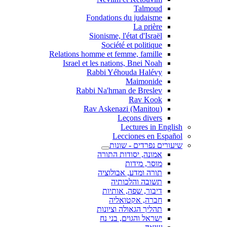
Talmoud
Fondations du judaisme
La prière
Sionisme, l'état d'Israël
Société et politique
Relations homme et femme, famille
Israel et les nations, Bnei Noah
Rabbi Yéhouda Halévy
Maimonide
Rabbi Na'hman de Breslev
Rav Kook
(Rav Askenazi (Manitou
Leçons divers
Lectures in English
Lecciones en Español
שיעורים נפרדים - שונות
אמונה, יסודות התורה
מוסר, מידות
תורה ומדע, אבולוציה
תשובה והלכותיה
דיבור, שפה, אותיות
חברה, אקטואליה
תהליך הגאולה וציונות
ישראל והגוים, בני נח