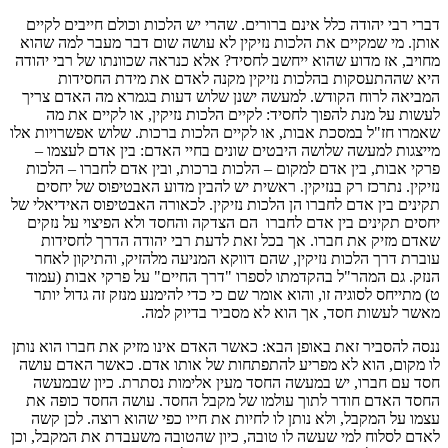
דברי רבי יהודה כלל אינם ברורים. שהרי יש הלכות וכולם חייבים לקיים
אותן. מי שמקיים את הלכות נזיקין לא עושה שום דבר מעבר למה שהוא
מחויב, אז מדוע שהוא ייחשב לחסיד? אלא כנראה שכוונתו של רבי יהודה
היא שההתעסקות בהלכות נזיקין מקנה לאדם את מידת החסידות
המביאה לרוח הקודש. למעשה ישנן שלוש דעות בגמרא מה האדם צריך
לעשות על מנת להפוך לחסיד: לקיים הלכות נזיקין, או לקיים את מה
שאמרו חז"ל במסכת אבות, או לקיים הלכות ברכות. שלוש אפשרויות אלו
מייצגות למעשה שלושה היבטים שונים בחיי האדם: בין אדם לעצמו –
פרקי אבות, בין אדם למקום – הלכות ברכות, ובין אדם לחברו – הלכות
נזיקין. נתרכז רק בנזיקין. ראשית יש להבין מדוע האבטיפוס של יחסים
תקינים בין אדם לחברו הן הלכות נזיקין. לכאורה האבטיפוס האידיאלי של
יחסים תקינים בין אדם לחברו הם הצדקה והחסד ולא הפיצוי על נזקים
שאדם מזיק את חברו. אך בכל זאת לדעת רבי יהודה הדרך לחסידות
עוברת דרך הלכות נזיקין, שהם דווקא המניעה מלהזיק, והתיקון לאחר
הנזק. גם המהר"ל בהקדמתו לספרו "דרך החיים" על פרקי אבות (עמוד
ט) מתייחס לסוגיה זו, והוא אומר שם כי כדי להימנע מנזק זה גדול יותר
מאשר לעשות חסד, אך הוא לא מסביר בדיוק למה.
ננסה להסביר זאת באופן הבא: כאשר האדם אינו מזיק את חברו הוא נותן
לו מקום, הוא לא מפריע להתפתחות של אותו אדם. כאשר האדם עושה
חסד עם חברו, יש במעשה החסד מעין אלימות נסתרת. כיון שבמעשה
החסד האדם חודר לתוך עולמו של מקבל החסד. עושה החסד כופה את
עצמו על המקבל, ולא נותן לו לחיות את חייו כפי שהוא רוצה. לכן קשה
לאדם לסלוח למי שעשה לו טובה, כיון שהטובה משעבדת את המקבל, וכן