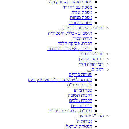
מסכת סנהדרין - פרק חלק
מסכת עבודה זרה
מסכת אבות
מסכת מנחות
מסכת בכורות
תורה שבעל פה, חכמים
תושב"ע - כללי, היסטוריה
תורת הסוד
רבנות, פסיקת הלכה
חכמים - אישיותם ותורתם
תפילה וברכות
רב סעדיה גאון
רבי יהודה הלוי
רמב"ם
שמונה פרקים
הקדמה לפירוש הרמב"ם על פרק חלק
איגרות רמב"ם
ספר המדע
הלכות תשובה
הלכות מלכים
מורה נבוכים
רמב"ם - שיעורים נפרדים
מהר"ל מפראג
גבורות ה'
תפארת ישראל