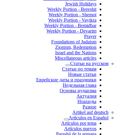
Jewish Holidays
Weekly Portion - Bereshit
Weekly Portion - Shemot
Weekly Portion - Vayikra
Weekly Portion - Bemidbar
Weekly Portion - Devarim
Prayer
Foundations of Judaism
Zionism, Redemption
Israel and the Nations
Miscellaneous articles
Статьи на русском
Статьи по темам
Новые статьи
Еврейские даты и праздники
Недельная глава
Основы иудаизма
Актуалия
Ноахиды
Разное
Artikel auf deutsch
Artículos en Español
Artículos por tema
Artículos nuevos
Parashá de la semana