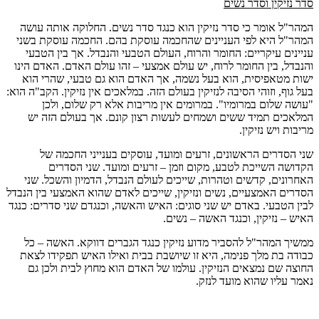
סדר נזיקין וסדר נשים
המהר"ל אומר כי סדר נזיקין הוא כנגד סדר נשים. החלוקה אותה עושה
המהר"ל היא לפי העניינים שהחכמה עוסקת בהם. החכמה עוסקת בשני
עניינים עיקריים: החומר והרוח, העולם הטבעי והנבדל. אך בין הטבעי
והנבדל, בין החומר לרוח, יש עולם אמצעי – זהו עולם האדם. האדם הינו
ישות מטאפיסית, הוא בעל נשמה, אך האדם הוא גם טבעי, שהרי הוא
בעל גוף, וזוהי הסיבה לנזיקין בעולם הזה. במלאכים אין נזיקין. הקב"ה הוא:
"עושה שלום במרומיו". במרומים אין מריבות אלא רק שלום, ולכן
המלאכים תמיד ששים ושמחים לעשות רצון קונם. אך בעולם הזה יש
מריבות ויש נזיקין.
שני הסדרים הראשונים, זרעים ומועד, עוסקים בענייני החכמה של
הקדושה השייכת לטבע, מקום וזמן – זרעים ומועד. שני הסדרים
האחרונים, קדשים וטהרות, שייכים לעולם הנבדל, הדמיון והשכל. שני
הסדרים האמצעיים, נשים ונזיקין, שייכים לאדם שהוא האמצעי בין הנבדל
לבין הטבעי. באדם יש שני סוגים: האיש והאשה, וכנגדם שני סדרים: כנגד
האיש – נזיקין, וכנגד האשה – נשים.
ממשיך המהר"ל להסביר מדוע נזיקין כנגד הגברים דווקא. האשה – כל
כבודה בת מלך פנימה, היא זו שיושבת בבית ואילו האיש תפקידו לצאת
החוצה שם נמצאים הנזיקין. עולמו של האדם הוא מחוץ לבית ולכן גם
נאמר עליו שהוא מועד לנזק.