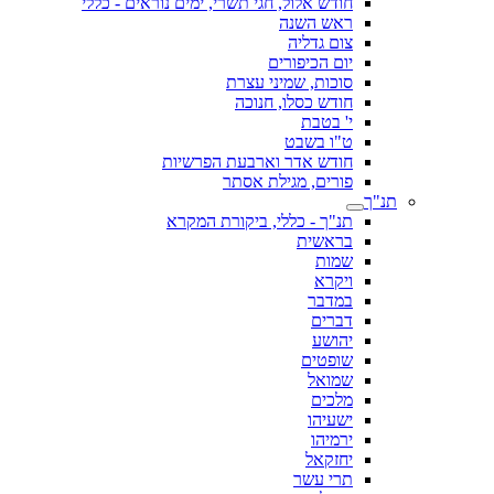
חודש אלול, חגי תשרי, ימים נוראים - כללי
ראש השנה
צום גדליה
יום הכיפורים
סוכות, שמיני עצרת
חודש כסלו, חנוכה
י' בטבת
ט"ו בשבט
חודש אדר וארבעת הפרשיות
פורים, מגילת אסתר
תנ"ך
תנ"ך - כללי, ביקורת המקרא
בראשית
שמות
ויקרא
במדבר
דברים
יהושע
שופטים
שמואל
מלכים
ישעיהו
ירמיהו
יחזקאל
תרי עשר