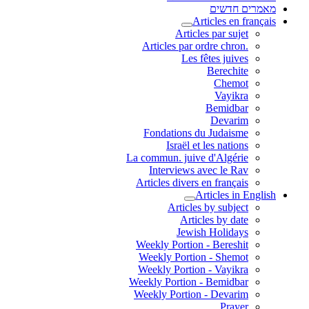
מאמרים חדשים
Articles en français
Articles par sujet
.Articles par ordre chron
Les fêtes juives
Berechite
Chemot
Vayikra
Bemidbar
Devarim
Fondations du Judaisme
Israël et les nations
La commun. juive d'Algérie
Interviews avec le Rav
Articles divers en français
Articles in English
Articles by subject
Articles by date
Jewish Holidays
Weekly Portion - Bereshit
Weekly Portion - Shemot
Weekly Portion - Vayikra
Weekly Portion - Bemidbar
Weekly Portion - Devarim
Prayer