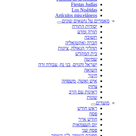
Fiestas Judías
Los Noájidas
Artículos misceláneos
מאמרים על נושאים שונים
יסודות התורה
תורה ומדע
תשובה
חברה ואקטואליה
תהליך הגאולה, ציונות
בית המקדש
שמיטה
ישראל והגוים, בני נח, עבודה זרה
השואה
חינוך
איש ואשה, משפחה
צחוק
ראינות עם הרב
שונות
מועדים
ראש חודש
פסח
חודש אייר
יום העצמאות
פסח שני
ספירת העומר, ל"ג בעומר