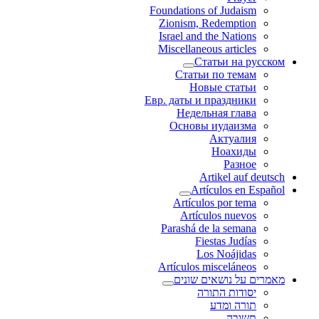
Foundations of Judaism
Zionism, Redemption
Israel and the Nations
Miscellaneous articles
Статьи на русском
Статьи по темам
Новые статьи
Евр. даты и праздники
Недельная глава
Основы иудаизма
Актуалия
Ноахиды
Разное
Artikel auf deutsch
Artículos en Español
Artículos por tema
Artículos nuevos
Parashá de la semana
Fiestas Judías
Los Noájidas
Artículos misceláneos
מאמרים על נושאים שונים
יסודות התורה
תורה ומדע
תשובה