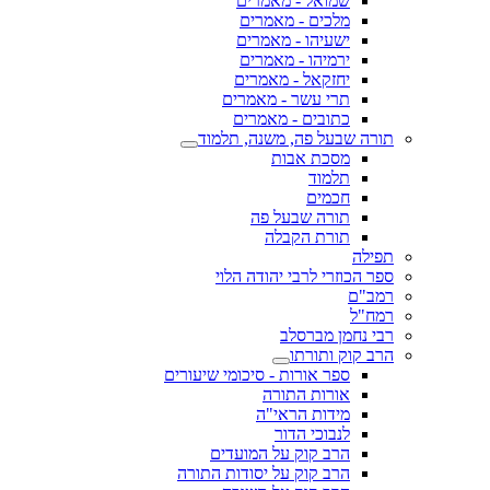
שמואל - מאמרים
מלכים - מאמרים
ישעיהו - מאמרים
ירמיהו - מאמרים
יחזקאל - מאמרים
תרי עשר - מאמרים
כתובים - מאמרים
תורה שבעל פה, משנה, תלמוד
מסכת אבות
תלמוד
חכמים
תורה שבעל פה
תורת הקבלה
תפילה
ספר הכוזרי לרבי יהודה הלוי
רמב"ם
רמח"ל
רבי נחמן מברסלב
הרב קוק ותורתו
ספר אורות - סיכומי שיעורים
אורות התורה
מידות הראי"ה
לנבוכי הדור
הרב קוק על המועדים
הרב קוק על יסודות התורה