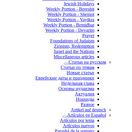
Jewish Holidays
Weekly Portion - Bereshit
Weekly Portion - Shemot
Weekly Portion - Vayikra
Weekly Portion - Bemidbar
Weekly Portion - Devarim
Prayer
Foundations of Judaism
Zionism, Redemption
Israel and the Nations
Miscellaneous articles
Статьи на русском
Статьи по темам
Новые статьи
Еврейские даты и праздники
Недельная глава
Основы иудаизма
Актуалия
Ноахиды
Разное
Artikel auf deutsch
Artículos en Español
Artículos por tema
Artículos nuevos
Parashá de la semana