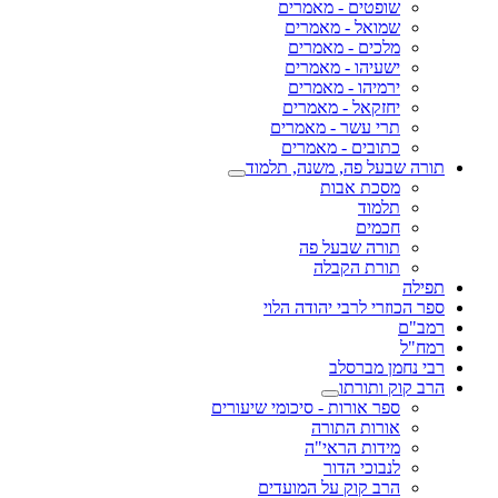
שופטים - מאמרים
שמואל - מאמרים
מלכים - מאמרים
ישעיהו - מאמרים
ירמיהו - מאמרים
יחזקאל - מאמרים
תרי עשר - מאמרים
כתובים - מאמרים
תורה שבעל פה, משנה, תלמוד
מסכת אבות
תלמוד
חכמים
תורה שבעל פה
תורת הקבלה
תפילה
ספר הכוזרי לרבי יהודה הלוי
רמב"ם
רמח"ל
רבי נחמן מברסלב
הרב קוק ותורתו
ספר אורות - סיכומי שיעורים
אורות התורה
מידות הראי"ה
לנבוכי הדור
הרב קוק על המועדים