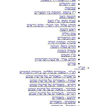
יום ירושלים
שבועות
י"ז בתמוז, תקופת בין המצרים
תשעה באב
שבת נחמו, ט"ו באב
חודש אלול, חגי תשרי, ימים נוראים
ראש השנה
צום גדליה
יום הכיפורים
סוכות, שמחת תורה
חודש כסלו, חנוכה
עשרה בטבת
ט"ו בשבט
חודש אדר, ארבעת הפרשיות
פורים
תנ"ך
תנ"ך - מאמרים כלליים, ביקורת המקרא
בראשית - מאמרים על פרשת שבוע
שמות - מאמרים על פרשת שבוע
ויקרא - מאמרים על פרשת שבוע
במדבר - מאמרים על פרשת שבוע
דברים - מאמרים על פרשת שבוע
יהושע - מאמרים
שופטים - מאמרים