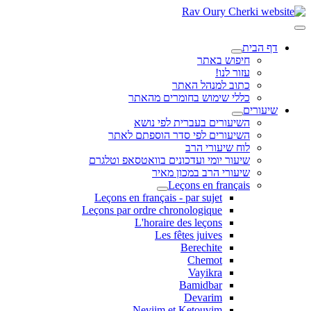
דף הבית
חיפוש באתר
עזור לנו!
כתוב למנהל האתר
כללי שימוש בחומרים מהאתר
שיעורים
השיעורים בעברית לפי נושא
השיעורים לפי סדר הוספתם לאתר
לוח שיעורי הרב
שיעור יומי ועדכונים בוואטסאפ וטלגרם
שיעורי הרב במכון מאיר
Leçons en français
Leçons en français - par sujet
Leçons par ordre chronologique
L'horaire des leçons
Les fêtes juives
Berechite
Chemot
Vayikra
Bamidbar
Devarim
Neviim et Ketouvim