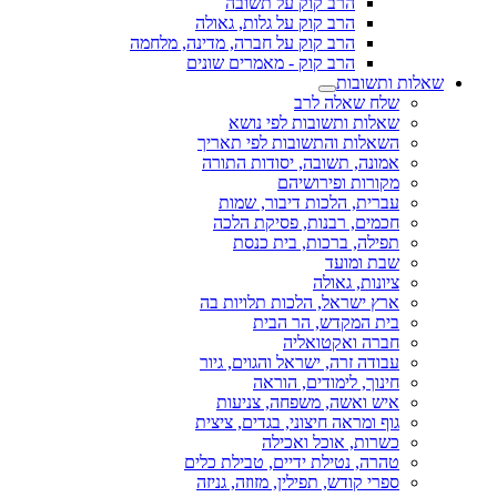
הרב קוק על תשובה
הרב קוק על גלות, גאולה
הרב קוק על חברה, מדינה, מלחמה
הרב קוק - מאמרים שונים
שאלות ותשובות
שלח שאלה לרב
שאלות ותשובות לפי נושא
השאלות והתשובות לפי תאריך
אמונה, תשובה, יסודות התורה
מקורות ופירושיהם
עברית, הלכות דיבור, שמות
חכמים, רבנות, פסיקת הלכה
תפילה, ברכות, בית כנסת
שבת ומועד
ציונות, גאולה
ארץ ישראל, הלכות תלויות בה
בית המקדש, הר הבית
חברה ואקטואליה
עבודה זרה, ישראל והגוים, גיור
חינוך, לימודים, הוראה
איש ואשה, משפחה, צניעות
גוף ומראה חיצוני, בגדים, ציצית
כשרות, אוכל ואכילה
טהרה, נטילת ידיים, טבילת כלים
ספרי קודש, תפילין, מזוזה, גניזה