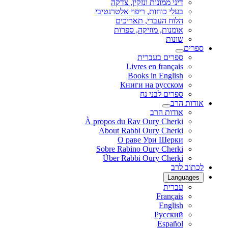
דיני ממונות ונזקין, צדקה
בעלי כוחות, ריפוי אלטרנטיבי
הלוח העברי, תאריכים
אומנות, מוזיקה, ספרות
שונות
ספרים
ספרים בעברית
Livres en français
Books in English
Книги на русском
ספרים לבני נח
אודות הרב
אודות הרב
À propos du Rav Oury Cherki
About Rabbi Oury Cherki
О раве Ури Шерки
Sobre Rabino Oury Cherki
Über Rabbi Oury Cherki
לכתוב לרב
Languages
עברית
Français
English
Русский
Español