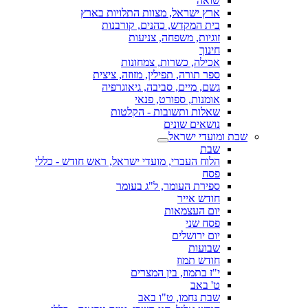
שואה
ארץ ישראל, מצוות התלויות בארץ
בית המקדש, כהנים, קורבנות
זוגיות, משפחה, צניעות
חינוך
אכילה, כשרות, צמחונות
ספר תורה, תפילין, מזוזה, ציצית
גשם, מיים, סביבה, גיאוגרפיה
אומנות, ספורט, פנאי
שאלות ותשובות - הקלטות
נושאים שונים
שבת ומועדי ישראל
שבת
הלוח העברי, מועדי ישראל, ראש חודש - כללי
פסח
ספירת העומר, ל"ג בעומר
חודש אייר
יום העצמאות
פסח שני
יום ירושלים
שבועות
חודש תמוז
י"ז בתמוז, בין המצרים
ט' באב
שבת נחמו, ט"ו באב