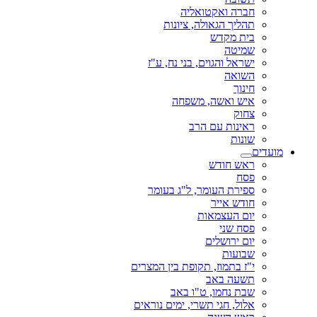
חברה ואקטואליה
תהליך הגאולה, ציונות
בית מקדש
שמיטה
ישראל והגוים, בני נח, ע"ז
השואה
חינוך
איש ואשה, משפחה
צחוק
ראינות עם הרב
שונות
מועדים
ראש חודש
פסח
ספירת העומר, ל"ג בעומר
חודש אייר
יום העצמאות
פסח שני
יום ירושלים
שבועות
י"ז בתמוז, תקופת בין המצרים
תשעה באב
שבת נחמו, ט"ו באב
אלול, חגי תשרי, ימים נוראים