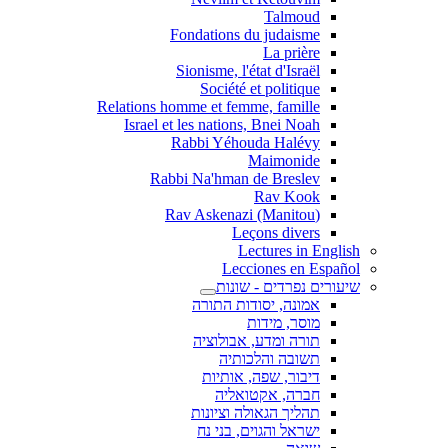
Talmoud
Fondations du judaisme
La prière
Sionisme, l'état d'Israël
Société et politique
Relations homme et femme, famille
Israel et les nations, Bnei Noah
Rabbi Yéhouda Halévy
Maimonide
Rabbi Na'hman de Breslev
Rav Kook
(Rav Askenazi (Manitou
Leçons divers
Lectures in English
Lecciones en Español
שיעורים נפרדים - שונות
אמונה, יסודות התורה
מוסר, מידות
תורה ומדע, אבולוציה
תשובה והלכותיה
דיבור, שפה, אותיות
חברה, אקטואליה
תהליך הגאולה וציונות
ישראל והגוים, בני נח