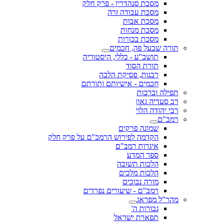
מסכת סנהדרין - פרק חלק
מסכת עבודה זרה
מסכת אבות
מסכת מנחות
מסכת בכורות
תורה שבעל פה, חכמים
תושב"ע - כללי, היסטוריה
תורת הסוד
רבנות, פסיקת הלכה
חכמים - אישיותם ותורתם
תפילה וברכות
רב סעדיה גאון
רבי יהודה הלוי
רמב"ם
שמונה פרקים
הקדמה לפירוש הרמב"ם על פרק חלק
איגרות רמב"ם
ספר המדע
הלכות תשובה
הלכות מלכים
מורה נבוכים
רמב"ם - שיעורים נפרדים
מהר"ל מפראג
גבורות ה'
תפארת ישראל