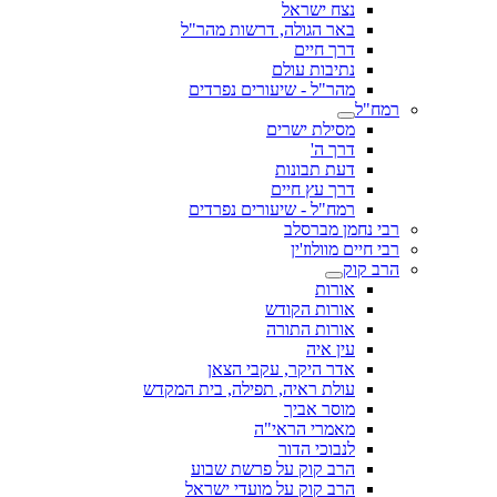
נצח ישראל
באר הגולה, דרשות מהר"ל
דרך חיים
נתיבות עולם
מהר"ל - שיעורים נפרדים
רמח"ל
מסילת ישרים
דרך ה'
דעת תבונות
דרך עץ חיים
רמח"ל - שיעורים נפרדים
רבי נחמן מברסלב
רבי חיים מוולוז'ין
הרב קוק
אורות
אורות הקודש
אורות התורה
עין איה
אדר היקר, עקבי הצאן
עולת ראיה, תפילה, בית המקדש
מוסר אביך
מאמרי הראי"ה
לנבוכי הדור
הרב קוק על פרשת שבוע
הרב קוק על מועדי ישראל