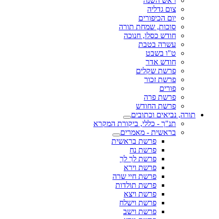
ראש השנה
צום גדליה
יום הכיפורים
סוכות, שמחת תורה
חודש כסלו, חנוכה
עשרה בטבת
ט"ו בשבט
חודש אדר
פרשת שקלים
פרשת זכור
פורים
פרשת פרה
פרשת החודש
תורה, נביאים וכתובים
תנ"ך - כללי, ביקורת המקרא
בראשית - מאמרים
פרשת בראשית
פרשת נח
פרשת לך לך
פרשת וירא
פרשת חיי שרה
פרשת תולדות
פרשת ויצא
פרשת וישלח
פרשת וישב