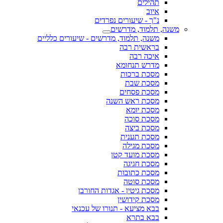
תהילים
איוב
נ"ך - שיעורים נפרדים
משנה, תלמוד, מדרשים
משנה, תלמוד, מדרשים - שיעורים כלליים
בראשית רבה
איכה רבה
מדרש תנחומא
מסכת ברכות
מסכת שבת
מסכת פסחים
מסכת ראש השנה
מסכת יומא
מסכת סוכה
מסכת ביצה
מסכת תענית
מסכת מגילה
מסכת מועד קטן
מסכת חגיגה
מסכת כתובות
מסכת סוטה
מסכת גיטין - אגדות החורבן
מסכת קידושין
בבא מציעא - תנורו של עכנאי
בבא בתרא