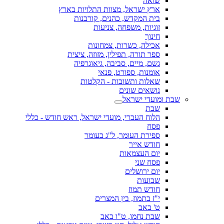
שואה
ארץ ישראל, מצוות התלויות בארץ
בית המקדש, כהנים, קורבנות
זוגיות, משפחה, צניעות
חינוך
אכילה, כשרות, צמחונות
ספר תורה, תפילין, מזוזה, ציצית
גשם, מיים, סביבה, גיאוגרפיה
אומנות, ספורט, פנאי
שאלות ותשובות - הקלטות
נושאים שונים
שבת ומועדי ישראל
שבת
הלוח העברי, מועדי ישראל, ראש חודש - כללי
פסח
ספירת העומר, ל"ג בעומר
חודש אייר
יום העצמאות
פסח שני
יום ירושלים
שבועות
חודש תמוז
י"ז בתמוז, בין המצרים
ט' באב
שבת נחמו, ט"ו באב