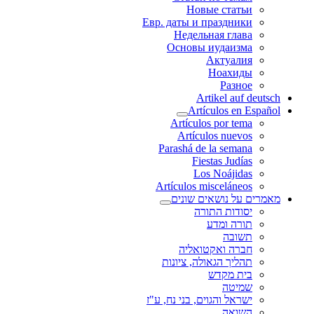
Новые статьи
Евр. даты и праздники
Недельная глава
Основы иудаизма
Актуалия
Ноахиды
Разное
Artikel auf deutsch
Artículos en Español
Artículos por tema
Artículos nuevos
Parashá de la semana
Fiestas Judías
Los Noájidas
Artículos misceláneos
מאמרים על נושאים שונים
יסודות התורה
תורה ומדע
תשובה
חברה ואקטואליה
תהליך הגאולה, ציונות
בית מקדש
שמיטה
ישראל והגוים, בני נח, ע"ז
השואה