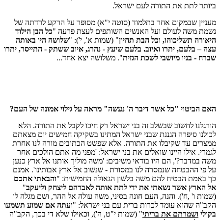
ביותר לתת את התורה לעם ישראל.
מעניין שבמקום אחר בתלמוד (סוטה י"א) מסופר על הרקע לרדתה של
נשמת משה לעולם ועל האנשים השותפים לעצת פרעה "
כל הבן הילוד
היאורה תשליכוהו, וכל הבת תחיון
" (שמות א', י'): "
שלושה היו באותה
עצה – בלעם, יתרו ואיוב. בלעם שיעץ - נהרג, איוב ששתק - התייסר, יתרו
שברח - בניו מיושבי לשכת הגזית
". משלושה יצא אחד...
האם הביטוי "כל אשר דיבר ה' נעשה" מראה על גילוי אמונה של העם?
הורגלנו לחשוב שבשלב זה בני ישראל רק חיכו לקבל את התורה. הלא
לכולנו סיפרה הגננת שבני ישראל המתינו בשקיקה חמישים יום מצאתם
ממצרים עד שקיבלו את התורה. אלא שפשט הכתובים מורה לנו אחרת
לגמרי. אילו היינו שואלים את בני ישראל: 'מפני מה אתם הולכים אחר
משה במדבר?', הם היו בודאי משיבים: 'משה מוליך אותנו אל ארץ כנען
על פי ההבטחה שנמסרה לנו במסורת - שנשוב אל ארץ אבותינו'. אמנם
כך באמת הבטיח להם משה בלשון הגאולה החמישית: "
והבאתי אתכם
אל הארץ אשר נשאתי את ידי לתת אותה לאברהם ליצחק וליעקב
"
(שמות ו' ,ח'). והנה, העם חונה בסיני, משה עולה אל ההר, ושם מגלה לו
הקב"ה שהוא עומד לכרות ברית עם בני ישראל: "
ועתה אם שמוע תשמעו
בקולי
ושמרתם את בריתי
" (שמות י"ט, ה'), וכאילו שלא די בכך, הקב"ה