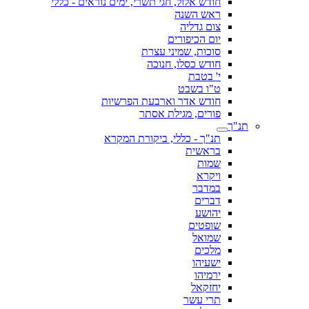
חודש אלול, חגי תשרי, ימים נוראים - כללי
ראש השנה
צום גדליה
יום הכיפורים
סוכות, שמיני עצרת
חודש כסלו, חנוכה
י' בטבת
ט"ו בשבט
חודש אדר וארבעת הפרשיות
פורים, מגילת אסתר
תנ"ך
תנ"ך - כללי, ביקורת המקרא
בראשית
שמות
ויקרא
במדבר
דברים
יהושע
שופטים
שמואל
מלכים
ישעיהו
ירמיהו
יחזקאל
תרי עשר