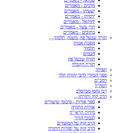
שמואל - מאמרים
מלכים - מאמרים
ישעיהו - מאמרים
ירמיהו - מאמרים
יחזקאל - מאמרים
תרי עשר - מאמרים
כתובים - מאמרים
תורה שבעל פה, משנה, תלמוד
מסכת אבות
תלמוד
חכמים
תורה שבעל פה
תורת הקבלה
תפילה
ספר הכוזרי לרבי יהודה הלוי
רמב"ם
רמח"ל
רבי נחמן מברסלב
הרב קוק ותורתו
ספר אורות - סיכומי שיעורים
אורות התורה
מידות הראי"ה
לנבוכי הדור
הרב קוק על המועדים
הרב קוק על יסודות התורה