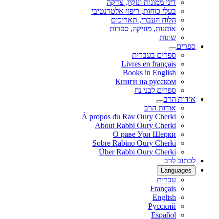
דיני ממונות ונזקין, צדקה
בעלי כוחות, ריפוי אלטרנטיבי
הלוח העברי, תאריכים
אומנות, מוזיקה, ספרות
שונות
ספרים
ספרים בעברית
Livres en français
Books in English
Книги на русском
ספרים לבני נח
אודות הרב
אודות הרב
À propos du Rav Oury Cherki
About Rabbi Oury Cherki
О раве Ури Шерки
Sobre Rabino Oury Cherki
Über Rabbi Oury Cherki
לכתוב לרב
Languages
עברית
Français
English
Русский
Español