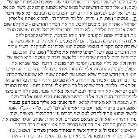
מייעד לבני ישראל תפקיד דתי אוניברסלי של "
ממלכת כהנים וגוי קדוש
"
(שם, ו'). אלו דברים חדשים של ממש שלא נשמעו קודם לכן. משה שב אל
בני ישראל, שם לפניהם את הדברים, והם בתגובה עונים: "
כל אשר דיבר
ה'
- נעשה!
" (שם, ח'). נדייק: 'כל מה שדיבר ה' - להביא אותנו אל ארץ
ישראל - את זה אנו מוכנים לקבל, אך את דבריך החדשים - שאין לנו שום
ראיה או מסורת עליהם - לא נקבל'. יתכן ובני ישראל חשדו שמשה מנצל
את העובדה שהם 'תקועים' יחד איתו במדבר, ומחליט להכניס להם
אג'נדה דתית שהגה בעצמו. הם לא מוכנים להאמין לדבריו של משה עד
שיוכיח להם הקב"ה בעצמו שמשה הוא שליחו גם לעניין זה. רש"י אומר
את הדברים במפורש: "
רצוננו לראות את מלכנו!
" (שם, ט'). אגב, גם
הרמב"ם וריה"ל הבינו שהביטוי "
כל אשר דיבר ה' נעשה
" הוא ביטוי של
דחיה ולא של גילוי אמונה, והסיבה לכך מובנת: הרעיון שמי שברא את
העולם מעוניין להתגלות אליי ולהנחות אותי כיצד להתנהל בחיי הפרטיים
הוא רעיון חדש לגמרי שלא נשמע עד לאותה שעה. לא שמענו שהקב"ה
כרת ברית עם האבות על התורה, אלא מעולם היתה הברית על הזרע או
על הארץ. כלומר, דבר שהוא כל כך טריויאלי עבורנו כיום - נתינת התורה
לעם ישראל - לא היה ברור לעם ישראל באותה שעה. משה לא ידע כיצד
להגיב לדברי העם ושב אל ה': "
וישב משה את דברי העם אל ה'
" (שם,
ח'). תגובת ה' לא מאחרת לבוא: "
הנה אנוכי בא אליך בעב הענן בעבור
ישמע העם בדברי עמך, וגם בך יאמינו לעולם
" (שם, ט') - הקב"ה אומר
למשה שהוא עתיד לחדש לעם שני דברים ע"י ההתגלות: ראשית, שה' -
נותן התורה - הוא זה שהוציאם ממצרים, ולא אחר. שנית, הגילוי יאמת את
משה כנותן התורה. את החידוש הכפול הזה אנו מוצאים כבר בדיבר
הראשון: "
אנוכי ה' א-לוהיך אשר הוצאתיך מארץ מצרים
" (שם כ', ב') -
הקב"ה מגדיר את עצמו על פי מאורע קודם. הסיבה לכך ברורה - את