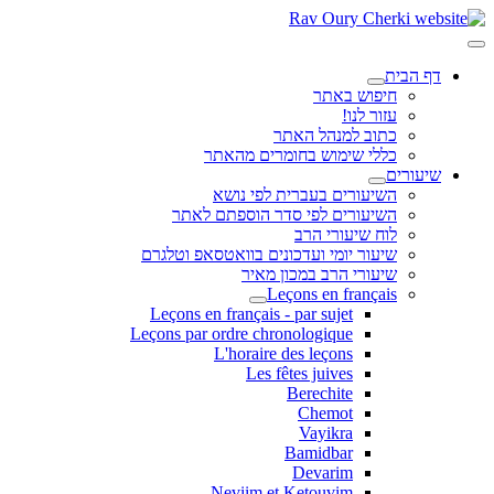
דף הבית
חיפוש באתר
עזור לנו!
כתוב למנהל האתר
כללי שימוש בחומרים מהאתר
שיעורים
השיעורים בעברית לפי נושא
השיעורים לפי סדר הוספתם לאתר
לוח שיעורי הרב
שיעור יומי ועדכונים בוואטסאפ וטלגרם
שיעורי הרב במכון מאיר
Leçons en français
Leçons en français - par sujet
Leçons par ordre chronologique
L'horaire des leçons
Les fêtes juives
Berechite
Chemot
Vayikra
Bamidbar
Devarim
Neviim et Ketouvim