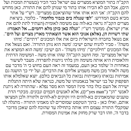
הקב"ה בתור המוציא ממצרים עם ישראל כבר הכיר (בעשרת המכות ועל
הים), אבל הם לא הכירו אותו בתור מי שנותן להם את התורה. כאן מחדש
להם הקב"ה: 'אני הוא אותו אחד שהוציאכם ממצרים'. רש"י על אתר
מביא בשם המדרש: "
לפי שנגלה בים כגבור מלחמה
" - כלומר, ביציאת
מצרים הקב"ה נראה כא-לוה עם משימה לאומית (העתיד לתת להם את
ארץ ישראל). ממשיך רש"י: "
ונגלה כאן כזקן מלא רחמים... אל תאמרו:
שתי רשויות הן, (אלא) אנוכי הוא אשר הוצאתיך מארץ מצרים ועל הים
".
אם נשאל בחברה הישראלית כיום את אלו המכונים "דתיים": 'מיהו
משה?' - סביר להניח שהם ישיבו: 'משה הוא נותן התורה'. ואם נשאל את
אלו המכונים "חילוניים": 'מיהו משה?' - הם ישיבו: 'משה הוא המוציא את
ישראל ממצרים'. ומה חושב הקב"ה? שזהו אותו משה - המשימה הדתית
והלאומית היא אותה משימה והן בלתי ניתנות להפרדה. מעבר לשיעור
באחדות ה' שלמד כאן העם, במעמד זה ראה העם בחוש כי ה' מדבר עם
משה ולאחר מכן משה משמיע אליהם את הדברים, ועל ידי כך הושגה גם
אמיתות נבואתו (ואמיתות נבואת כל הנביאים כולם). יוצא שאלמלא אותו
הפקפוק של בני ישראל בנאמנותו של משה, כנראה שלא היתה התגלות
ישירה אל העם כולו בהר סיני! המסר הוא מסר נפלא - שהתורה לא ניתנת
לאנשי "הן" ("yes man"ים), אלא לאנשים חכמים ונבונים. מבקרי הדת
טוענים שהמאמינים בא-לוהים היו זקוקים לא-לוהים ולתורה ולכן המציאו
אותם, ואילו כאן - בתוך הטקסט שמוסרים לנו מאמיני התורה - מתגלה לנו
שמקבלי התורה עצמם דחו אותה בתחילה עד שהוכח להם שאכן מדובר
בדבר ה', וזהו דבר שרק מחזק את אמינות המסורת.