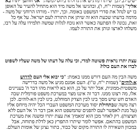
ישים לב לכך שיתרו מדגיש את גדולתו ביחס למשה: "
אני חותנך יתרו בא
אליך
" (שמות י"ח, ו'), ובהגיעו אל משה מיד הוא מתחיל להעיר על האופן
בו יש לנהל את סדרי המשפט באומה. וכך, יתרו - מורהו הרוחני של משה -
מדמה בדעתו שכעת הוא זה שיתן את התורה לעם ישראל. על אף כל
זאת, נכונה לו הפתעה כאשר הוא נוכח לגלות שמשה תלמידו עלה על רבו,
משלחו לארצו ונותן את התורה לעמו.
עצת יתרו נראית פשוטה למדי, וכי עלה על דעתו של משה שעליו לשפוט
לבדו את העם כולו?
משה הבין מה העם דורש ממנו באמת: "
כי יבוא אלי העם
לדרוש
א-לוהים
" (שמות י"ח, ט"ו). העם אמנם מגיע אל משה בדרישה
משפטית-ממונית, אבל יתר על כן, הוא בא לראות מהו דבר ה' בעניינים
אלו, מה רצונו ממנו. דבר זה איננו מצוי במערכת משפט פורמלית שבה
האדם חש שיש מסך בינו לבין הצדק המוחלט, בינו לבין הא-לוהים. לכן
רצה משה ש
בתחילת
יסוד מערכת המשפט העברי הכל יהיה מיוחס אליו
(על מנת לאפשר לעם להפנים שהמשפט הוא אכן דבר ה' אל העם ללא
חציצות). רק לאחר מכן הוא 'מאמץ' את עצת יתרו ומשנה את מערכת
המשפט בהתאם. אפשר לומר שיתרו התפרץ כאן לדלת פתוחה, אבל
במכוון השאירה לו התורה מקום של כבוד, בתור נציגן של אומות העולם.