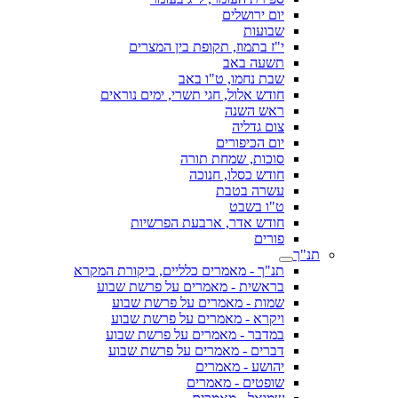
יום ירושלים
שבועות
י"ז בתמוז, תקופת בין המצרים
תשעה באב
שבת נחמו, ט"ו באב
חודש אלול, חגי תשרי, ימים נוראים
ראש השנה
צום גדליה
יום הכיפורים
סוכות, שמחת תורה
חודש כסלו, חנוכה
עשרה בטבת
ט"ו בשבט
חודש אדר, ארבעת הפרשיות
פורים
תנ"ך
תנ"ך - מאמרים כלליים, ביקורת המקרא
בראשית - מאמרים על פרשת שבוע
שמות - מאמרים על פרשת שבוע
ויקרא - מאמרים על פרשת שבוע
במדבר - מאמרים על פרשת שבוע
דברים - מאמרים על פרשת שבוע
יהושע - מאמרים
שופטים - מאמרים