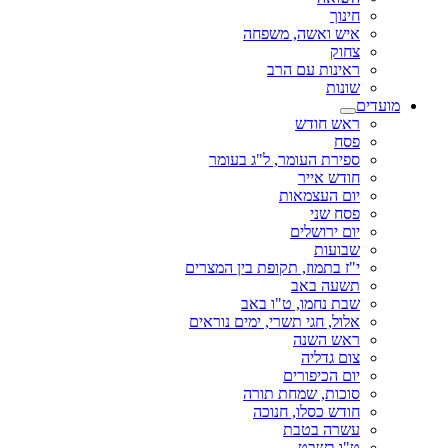
חינוך
איש ואשה, משפחה
צחוק
ראינות עם הרב
שונות
מועדים
ראש חודש
פסח
ספירת העומר, ל"ג בעומר
חודש אייר
יום העצמאות
פסח שני
יום ירושלים
שבועות
י"ז בתמוז, תקופת בין המצרים
תשעה באב
שבת נחמו, ט"ו באב
אלול, חגי תשרי, ימים נוראים
ראש השנה
צום גדליה
יום הכיפורים
סוכות, שמחת תורה
חודש כסלו, חנוכה
עשרה בטבת
ט"ו בשבט