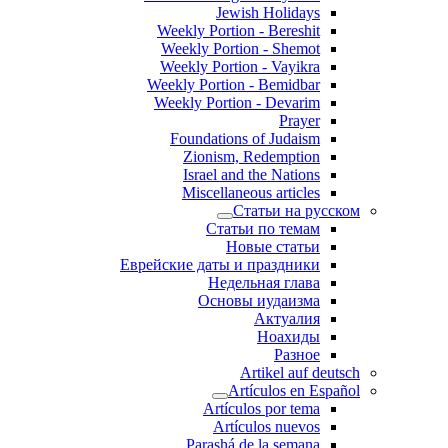
Jewish Holidays
Weekly Portion - Bereshit
Weekly Portion - Shemot
Weekly Portion - Vayikra
Weekly Portion - Bemidbar
Weekly Portion - Devarim
Prayer
Foundations of Judaism
Zionism, Redemption
Israel and the Nations
Miscellaneous articles
Статьи на русском
Статьи по темам
Новые статьи
Еврейские даты и праздники
Недельная глава
Основы иудаизма
Актуалия
Ноахиды
Разное
Artikel auf deutsch
Artículos en Español
Artículos por tema
Artículos nuevos
Parashá de la semana