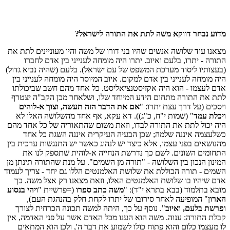
מדוע נבחר דווקא משה לתת את התורה לישראל?
מצאנו עוד שלושה אנשים שהיו בני דורו של משה והיו מעוניינים לתת את
התורה - יתרו, בלעם ואיוב. יתרו היה מומחה לענייני בין אדם לחברו
(בעצותיו ליסוד מערכת המשפט של עם ישראל). בלעם (שהיה נביא גדול)
היה מומחה לענייני בין אדם למקום. איוב המיוסר היה מומחה לענייני בין
אדם לעצמו - הוא היה אקזיסטנציאליסט. כל אחד מהם חשב שביכולתו
לתת את התורה מתחום הידע המיוחד שלו, ושלאחר מכן הקב"ה יצטרף
ויסכים (על דרך עצת יתרו: "
אם את הדבר הזה תעשה, וצוך א-לוהים
ויכלת עמד
" (שמות י"ח, כ"ג)). דא עקא, אף אחד מהשלושה האלו לא
היה יכול לתת את התורה לבדו, וזאת משום שהתאוריה של כל אחד מהם
כשלעצמה איננה שלמה; שכן הבעיה העיקרית איננה השגת כל אחד
מהנושאים בפני עצמו, אלא כיצד יש לנהוג כאשר יש התנגשות ערכית בין
התחומים השונים. לשם כך נדרשת הנחייה א-לוהית שתספק לנו את
המינון הנכון בין השלושה - "תורה מן השמים". על מנת שהתורה תינתן מן
השמים - תורה הכוללת את שלושת האלמנטים הללו גם יחד - צריך לעמוד
אדם שיהיו בו שלושת האלמנטים האלו, וזאת מצאנו רק אצל משה. כך
מובא בתלמוד (בבא בתרא י"ד): "
משה כתב ספרו
(=פרשיית "
ויהי בנסוע
הארון
" המופיעה לאחר סירובו של יתרו לקחת חלק בהנהגת העם),
ופרשת בלעם, ואיוב
". נוסף על כך, היתה למשה תכונה הכרחית לצורך
קבלת התורה: ענוה. משה הוא הענו מכל האדם אשר על פני האדמה, אין
לו מעצמו כלום והוא פתוח כולו לשמוע את דבר ה', ולכן הוא המתאים