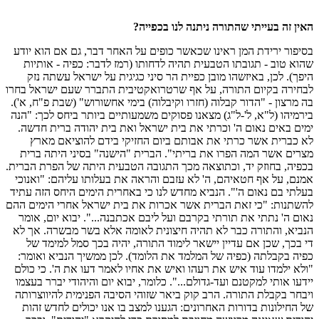
האין זה בעייתי שהתורה ניתנה לנו בכפייה?
בסיפור ירידת המן ראינו שכאשר כופים על האחר דבר, גם אם הוא יודע
שהוא טוב - תגובתו הטבעית תהיה לדחותו (רמז לדבר: כפיה - אותיות
היפך). לכן, באיזשהו מובן כפיית הר סיני כגיגית על ישראל עשתה נזק
לבחירה בקיום התורה, על אף שרטרואקטיבית התברר שעם ישראל בחרו
בה מרצון - "הדור קבלוה (חזרו וקיבלוה) בימי אחשורוש" (שבת פ"ח, א').
בירמיהו (ל"א, ל'-ל"ג) מצאנו פסוקים משמעותיים ביותר ביחס לכך: "הנה
ימים באים נאום ה' וכרתי את בית ישראל ואת בית יהודה ברית חדשה.
לא כברית אשר כרתי את אבותם ביום החזיקי בידם להוציאם מארץ
מצרים אשר המה הפרו את בריתי". הברית "הישנה" בסיני היתה ברית
בכפיה, בחוזק יד, וכתוצאה מכך התגובה הטבעית היתה של הפרת הברית.
אמנם, על אף חטאיהם, ה' לא עזבם והראה את בעלותו עליהם: "ואנוכי
בעלתי בם נאום ה'". הנביא מחדש לנו כי באחרית הימים היחס הזה עתיד
להשתנות: "כי זאת הברית אשר אכרות את בית ישראל אחרי הימים ההם
נאום ה' נתתי את תורתי בקרבם ועל ליבם אכתבנה...". יבוא יום, אומר
הנביא, והתורה כבר לא תהיה חיצונית לאומה אלא בשר מבשרה. אך לא
די בכך, שכן אם עדיין יישאר לימוד התורה, יהיה בכך סמל למימד של
כפיה בקבלתה (כפיה של המלמד את הלומד). לכן ממשיך הנביא ואומר:
"ולא ילמדו עוד איש את רעהו ואיש את אחיו לאמר דעו את ה'. כי כולם
יידעו אותי למקטנם ועד-גדולם...". כלומר, יבוא יום והיהודי יברר בעצמו
ויבחר בקבלת התורה. הרב קוק ביאר שזוהי הסיבה הפנימית להיווצרותה
של החילונות בדורות האחרונים: הגענו למצב בו אנו יכולים לחדש זהות