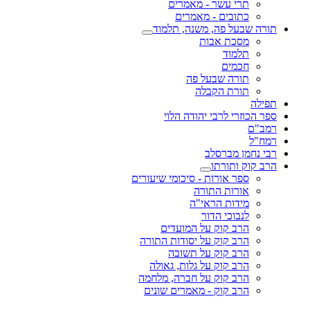
תרי עשר - מאמרים
כתובים - מאמרים
תורה שבעל פה, משנה, תלמוד
מסכת אבות
תלמוד
חכמים
תורה שבעל פה
תורת הקבלה
תפילה
ספר הכוזרי לרבי יהודה הלוי
רמב"ם
רמח"ל
רבי נחמן מברסלב
הרב קוק ותורתו
ספר אורות - סיכומי שיעורים
אורות התורה
מידות הראי"ה
לנבוכי הדור
הרב קוק על המועדים
הרב קוק על יסודות התורה
הרב קוק על תשובה
הרב קוק על גלות, גאולה
הרב קוק על חברה, מלחמה
הרב קוק - מאמרים שונים