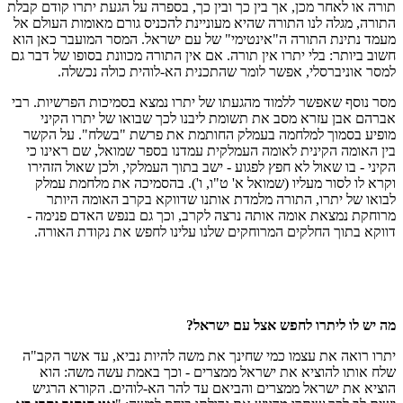
תורה או לאחר מכן, אך בין כך ובין כך, בספרה על הגעת יתרו קודם קבלת
התורה, מגלה לנו התורה שהיא מעוניינת להכניס גורם מאומות העולם אל
מעמד נתינת התורה ה"אינטימי" של עם ישראל. המסר המועבר כאן הוא
חשוב ביותר: בלי יתרו אין תורה. אם אין התורה מכוונת בסופו של דבר גם
למסר אוניברסלי, אפשר לומר שהתכנית הא-לוהית כולה נכשלה.
מסר נוסף שאפשר ללמוד מהגעתו של יתרו נמצא בסמיכות הפרשיות. רבי
אברהם אבן עזרא מסב את תשומת ליבנו לכך שבואו של יתרו הקיני
מופיע בסמוך למלחמה בעמלק החותמת את פרשת "בשלח". על הקשר
בין האומה הקינית לאומה העמלקית עמדנו בספר שמואל, שם ראינו כי
הקיני - בו שאול לא חפץ לפגוע - ישב בתוך העמלקי, ולכן שאול הזהירו
וקרא לו לסור מעליו (שמואל א' ט"ו, ו'). בהסמיכה את מלחמת עמלק
לבואו של יתרו, התורה מלמדת אותנו שדווקא בקרב האומה היותר
מרוחקת נמצאת אומה אותה נרצה לקרב, וכך גם בנפש האדם פנימה -
דווקא בתוך החלקים המרוחקים שלנו עלינו לחפש את נקודת האורה.
מה יש לו ליתרו לחפש אצל עם ישראל?
יתרו רואה את עצמו כמי שחינך את משה להיות נביא, עד אשר הקב"ה
שלח אותו להוציא את ישראל ממצרים - וכך באמת עשה משה: הוא
הוציא את ישראל ממצרים והביאם עד להר הא-לוהים. הקורא הרגיש