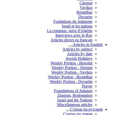
Chemot
Vayikra
Bemidbar
Devarim
Fondations du Judaisme
Israël et les nations
La commun. juive d'Algérie
Interviews avec le Rav
Articles divers en français
Articles in English
Articles by subject
Articles by date
Jewish Holidays
Weekly Portion - Bereshit
Weekly Portion - Shemot
Weekly Portion - Vayikra
Weekly Portion - Bemidbar
Weekly Portion - Devarim
Prayer
Foundations of Judaism
Zionism, Redemption
Israel and the Nations
Miscellaneous articles
Статьи на русском
Статьи по темам