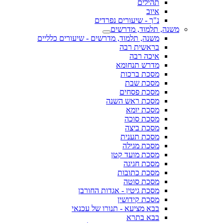
תהילים
איוב
נ"ך - שיעורים נפרדים
משנה, תלמוד, מדרשים
משנה, תלמוד, מדרשים - שיעורים כלליים
בראשית רבה
איכה רבה
מדרש תנחומא
מסכת ברכות
מסכת שבת
מסכת פסחים
מסכת ראש השנה
מסכת יומא
מסכת סוכה
מסכת ביצה
מסכת תענית
מסכת מגילה
מסכת מועד קטן
מסכת חגיגה
מסכת כתובות
מסכת סוטה
מסכת גיטין - אגדות החורבן
מסכת קידושין
בבא מציעא - תנורו של עכנאי
בבא בתרא