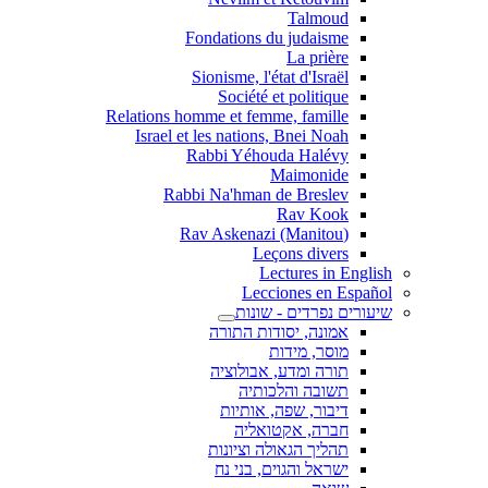
Talmoud
Fondations du judaisme
La prière
Sionisme, l'état d'Israël
Société et politique
Relations homme et femme, famille
Israel et les nations, Bnei Noah
Rabbi Yéhouda Halévy
Maimonide
Rabbi Na'hman de Breslev
Rav Kook
(Rav Askenazi (Manitou
Leçons divers
Lectures in English
Lecciones en Español
שיעורים נפרדים - שונות
אמונה, יסודות התורה
מוסר, מידות
תורה ומדע, אבולוציה
תשובה והלכותיה
דיבור, שפה, אותיות
חברה, אקטואליה
תהליך הגאולה וציונות
ישראל והגוים, בני נח