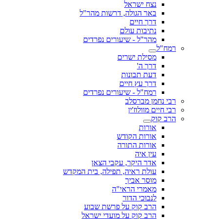
נצח ישראל
באר הגולה, דרשות מהר"ל
דרך חיים
נתיבות עולם
מהר"ל - שיעורים נפרדים
רמח"ל
מסילת ישרים
דרך ה'
דעת תבונות
דרך עץ חיים
רמח"ל - שיעורים נפרדים
רבי נחמן מברסלב
רבי חיים מוולוז'ין
הרב קוק
אורות
אורות הקודש
אורות התורה
עין איה
אדר היקר, עקבי הצאן
עולת ראיה, תפילה, בית המקדש
מוסר אביך
מאמרי הראי"ה
לנבוכי הדור
הרב קוק על פרשת שבוע
הרב קוק על מועדי ישראל