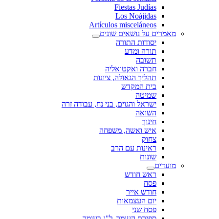
Fiestas Judías
Los Noájidas
Artículos misceláneos
מאמרים על נושאים שונים
יסודות התורה
תורה ומדע
תשובה
חברה ואקטואליה
תהליך הגאולה, ציונות
בית המקדש
שמיטה
ישראל והגוים, בני נח, עבודה זרה
השואה
חינוך
איש ואשה, משפחה
צחוק
ראינות עם הרב
שונות
מועדים
ראש חודש
פסח
חודש אייר
יום העצמאות
פסח שני
ספירת העומר, ל"ג בעומר