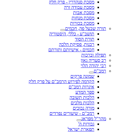
מסכת סנהדרין - פרק חלק
מסכת עבודה זרה
מסכת אבות
מסכת מנחות
מסכת בכורות
תורה שבעל פה, חכמים
תושב"ע - כללי, היסטוריה
תורת הסוד
רבנות, פסיקת הלכה
חכמים - אישיותם ותורתם
תפילה וברכות
רב סעדיה גאון
רבי יהודה הלוי
רמב"ם
שמונה פרקים
הקדמה לפירוש הרמב"ם על פרק חלק
איגרות רמב"ם
ספר המדע
הלכות תשובה
הלכות מלכים
מורה נבוכים
רמב"ם - שיעורים נפרדים
מהר"ל מפראג
גבורות ה'
תפארת ישראל