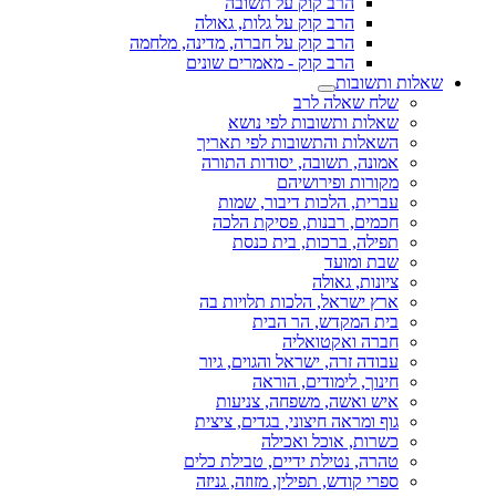
הרב קוק על תשובה
הרב קוק על גלות, גאולה
הרב קוק על חברה, מדינה, מלחמה
הרב קוק - מאמרים שונים
שאלות ותשובות
שלח שאלה לרב
שאלות ותשובות לפי נושא
השאלות והתשובות לפי תאריך
אמונה, תשובה, יסודות התורה
מקורות ופירושיהם
עברית, הלכות דיבור, שמות
חכמים, רבנות, פסיקת הלכה
תפילה, ברכות, בית כנסת
שבת ומועד
ציונות, גאולה
ארץ ישראל, הלכות תלויות בה
בית המקדש, הר הבית
חברה ואקטואליה
עבודה זרה, ישראל והגוים, גיור
חינוך, לימודים, הוראה
איש ואשה, משפחה, צניעות
גוף ומראה חיצוני, בגדים, ציצית
כשרות, אוכל ואכילה
טהרה, נטילת ידיים, טבילת כלים
ספרי קודש, תפילין, מזוזה, גניזה