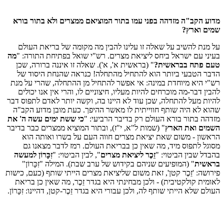
מדוע הקב"ה מזדהה בפני עמו בתור המוציאם ממצרים ולא בתור בורא
שמים וארץ?
על מנת להשיב על שאלה זו עלינו להבין מה מקומה של בריאת העולם
בעיני עם ישראל ביחס ליציאת מצרים. רש"י שואל בפתיחת התורה: "
מה
טעם פתח בבראשית?
" (בראשית א', א'). שאלה זו איננה ברורה, שכן
הדבר הטבעי ביותר הוא להתחיל מהתחלה! כנראה שהנחת היסוד של
רש"י היא מיוחדת במינה: אי אפשר להתחיל מן ההתחלה, שהרי על מנת
להבין דבר-מה מוכרחים להיות מעליו, חיצוניים לו, והרי אין אנו יכולים
להיות מעל להתחלה, שכן עוד לא היינו בה, וקשה יותר לאדם לתפוס דבר
שהוא לא היה שותף חווייתית לו מאשר ההיפך. כעת מובן מדוע הקב"ה
מזדהה בתור בורא העולם רק בדיבר הרביעי: "
כי ששת ימים עשה ה' את
השמים ואת הארץ
" (שמות ל"א, י"ז), ובתור המוציא ממצרים כבר בדיבר
הראשון - משום שאת יציאת מצרים חווה העם על בשרו ואותה הוא
מסוגל לתפוס מיד, מה שאין כן בבריאת העולם. רמז לדבר מצאנו גם
בהבדל שבין הביטוי: "
זֵכֶר
ליציאת מצרים
", לבין הביטוי: "
זִכָּרוֹן
למעשה
בראשית
" (המופיעים שניהם בקידוש של ערב שבת). המילה "זִכָּרוֹן"
פירושה: 'זֵכֶר קטן', זאת משום שליציאת מצרים הייתי שותף (כעם, כישות
לאומית קולקטיבית) - ולכן מבחינתי היא בגדר זֵכֶר, מה שאין כן בריאת
העולם שלא הייתי שותף לה, ולכן עבורי היא בגדר זֵכֶר-קטן, דהיינו: זִכָּרוֹן.