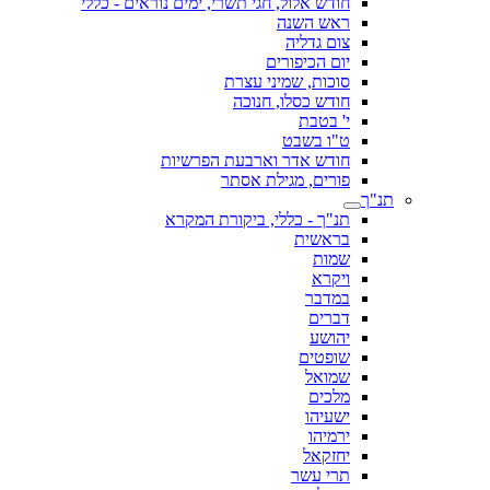
חודש אלול, חגי תשרי, ימים נוראים - כללי
ראש השנה
צום גדליה
יום הכיפורים
סוכות, שמיני עצרת
חודש כסלו, חנוכה
י' בטבת
ט"ו בשבט
חודש אדר וארבעת הפרשיות
פורים, מגילת אסתר
תנ"ך
תנ"ך - כללי, ביקורת המקרא
בראשית
שמות
ויקרא
במדבר
דברים
יהושע
שופטים
שמואל
מלכים
ישעיהו
ירמיהו
יחזקאל
תרי עשר