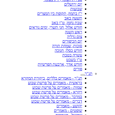
יום ירושלים
שבועות
י"ז בתמוז, תקופת בין המצרים
תשעה באב
שבת נחמו, ט"ו באב
חודש אלול, חגי תשרי, ימים נוראים
ראש השנה
צום גדליה
יום הכיפורים
סוכות, שמחת תורה
חודש כסלו, חנוכה
עשרה בטבת
ט"ו בשבט
חודש אדר, ארבעת הפרשיות
פורים
תנ"ך
תנ"ך - מאמרים כלליים, ביקורת המקרא
בראשית - מאמרים על פרשת שבוע
שמות - מאמרים על פרשת שבוע
ויקרא - מאמרים על פרשת שבוע
במדבר - מאמרים על פרשת שבוע
דברים - מאמרים על פרשת שבוע
יהושע - מאמרים
שופטים - מאמרים