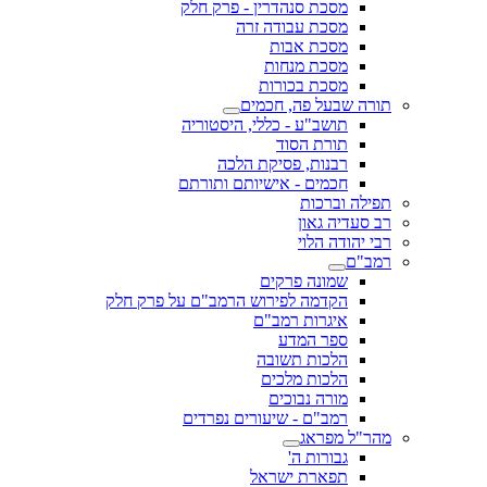
מסכת סנהדרין - פרק חלק
מסכת עבודה זרה
מסכת אבות
מסכת מנחות
מסכת בכורות
תורה שבעל פה, חכמים
תושב"ע - כללי, היסטוריה
תורת הסוד
רבנות, פסיקת הלכה
חכמים - אישיותם ותורתם
תפילה וברכות
רב סעדיה גאון
רבי יהודה הלוי
רמב"ם
שמונה פרקים
הקדמה לפירוש הרמב"ם על פרק חלק
איגרות רמב"ם
ספר המדע
הלכות תשובה
הלכות מלכים
מורה נבוכים
רמב"ם - שיעורים נפרדים
מהר"ל מפראג
גבורות ה'
תפארת ישראל