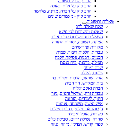
הרב קוק על תשובה
הרב קוק על גלות, גאולה
הרב קוק על חברה, מדינה, מלחמה
הרב קוק - מאמרים שונים
שאלות ותשובות
שלח שאלה לרב
שאלות ותשובות לפי נושא
השאלות והתשובות לפי תאריך
אמונה, תשובה, יסודות התורה
מקורות ופירושיהם
עברית, הלכות דיבור, שמות
חכמים, רבנות, פסיקת הלכה
תפילה, ברכות, בית כנסת
שבת ומועד
ציונות, גאולה
ארץ ישראל, הלכות תלויות בה
בית המקדש, הר הבית
חברה ואקטואליה
עבודה זרה, ישראל והגוים, גיור
חינוך, לימודים, הוראה
איש ואשה, משפחה, צניעות
גוף ומראה חיצוני, בגדים, ציצית
כשרות, אוכל ואכילה
טהרה, נטילת ידיים, טבילת כלים
ספרי קודש, תפילין, מזוזה, גניזה