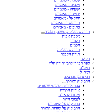
שמואל - מאמרים
מלכים - מאמרים
ישעיהו - מאמרים
ירמיהו - מאמרים
יחזקאל - מאמרים
תרי עשר - מאמרים
כתובים - מאמרים
תורה שבעל פה, משנה, תלמוד
מסכת אבות
תלמוד
חכמים
תורה שבעל פה
תורת הקבלה
תפילה
ספר הכוזרי לרבי יהודה הלוי
רמב"ם
רמח"ל
רבי נחמן מברסלב
הרב קוק ותורתו
ספר אורות - סיכומי שיעורים
אורות התורה
מידות הראי"ה
לנבוכי הדור
הרב קוק על המועדים
הרב קוק על יסודות התורה