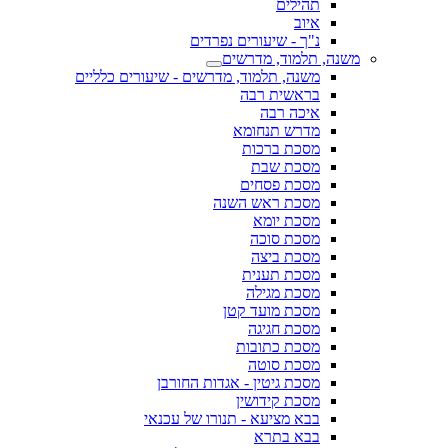
תהילים
איוב
נ"ך - שיעורים נפרדים
משנה, תלמוד, מדרשים
משנה, תלמוד, מדרשים - שיעורים כלליים
בראשית רבה
איכה רבה
מדרש תנחומא
מסכת ברכות
מסכת שבת
מסכת פסחים
מסכת ראש השנה
מסכת יומא
מסכת סוכה
מסכת ביצה
מסכת תענית
מסכת מגילה
מסכת מועד קטן
מסכת חגיגה
מסכת כתובות
מסכת סוטה
מסכת גיטין - אגדות החורבן
מסכת קידושין
בבא מציעא - תנורו של עכנאי
בבא בתרא