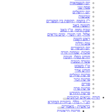
יום העצמאות
פסח שני
יום ירושלים
שבועות
י"ז בתמוז, תקופת בין המצרים
תשעה באב
שבת נחמו, ט"ו באב
אלול, חגי תשרי, ימים נוראים
ראש השנה
צום גדליה
יום הכיפורים
סוכות, שמחת תורה
חודש כסלו, חנוכה
עשרה בטבת
ט"ו בשבט
חודש אדר
פרשת שקלים
פרשת זכור
פורים
פרשת פרה
פרשת החודש
תורה, נביאים וכתובים
תנ"ך - כללי, ביקורת המקרא
בראשית - מאמרים
פרשת בראשית