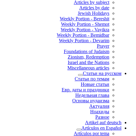
Articles by subject
Articles by date
Jewish Holidays
Weekly Portion - Bereshit
Weekly Portion - Shemot
Weekly Portion - Vayikra
Weekly Portion - Bemidbar
Weekly Portion - Devarim
Prayer
Foundations of Judaism
Zionism, Redemption
Israel and the Nations
Miscellaneous articles
Статьи на русском
Статьи по темам
Новые статьи
Евр. даты и праздники
Недельная глава
Основы иудаизма
Актуалия
Ноахиды
Разное
Artikel auf deutsch
Artículos en Español
Artículos por tema