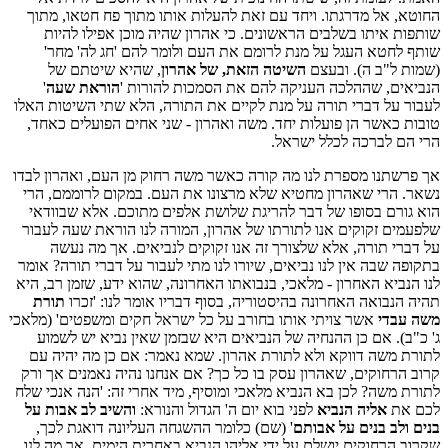
החוטא, אל מדרגתו. ויחד עם זאת להעלות אותו מתוך פח חטאו, מתוך
שותפות איתו בשלבים הראשונים. כי אהרון שהיה מוכן אפילו להיות
שותף לחטא העגל על מנת לרומם את העם ולומר להם 'חג לה' מחר'
(שמות ל"ב ה). ובעצם
השיטה הזאת, של אהרון
, שהיא שיטתם של
הנביאים, שההלכה העניקה להם את הסמכות להורות '
הוראת שעה
'
לעבור על דברי תורה על מנת לקיים את התורה, הלא שתי השיטות האלו
טובות כאשר הן פועלות יחד. משה ואהרון - שני אחים הפועלים כאחד,
הרי הם לברכה לכלל ישראל.
אך פרשתנו מספרת לנו מה קורה כאשר משה רחוק מן העם, ואהרון לבדו
נשאר. הרי שאהרון מחטיא שלא מרצונו את העם. במקום לרוממם, הרי
הוא גורם בסופו של דבר להריגת שלושת אלפים מתוכם. אלא שבוודאי
שלפעמים זקוקים אנו לתורתו של אהרון, המורה לנו הוראת שעה לעבור
על דברי תורה, אלא שלצורך זה אנו זקוקים לנביאים. אך מה נעשה
בתקופה שבה אין לנו נביאים, שיורו לנו מתי לעבור על דברי תורה? אומר
לנו הנביא האחרון - מלאכי, בנבואתו האחרונה, שהוא ידע, שזמן רב, היא
תהיה הנבואה האחרונה בהיסטוריה, בסוף דבריו אומר לנו: 'זכרו
תורת
משה עבדי
אשר צויתי אותו בחורב על כל ישראל חקים ומשפטים' (מלאכי
ג' כ"ב). אם כן ההנחיה של הנביאים היא שבזמן שאין נביא יש לשמוע
לתורת משה דווקא ולא לתורת אהרון. שמא נאמר: אם כן מה יהיה עם
קרוב הרחוקים, שאהרון עסק בו כל כך? אם אנחנו נהיה נאמנים אך ורק
לתורת משה? לכן בא הנביא מלאכי ומוסיף, מיד אחרי זה: 'הנה אנכי שלח
לכם את
אליה הנביא
לפני בוא יום ה' הגדול והנורא:
והשיב לב אבות על
בנים ולב בנים על אבותם
' (שם) כלומר ההשגחה העליונה דואגת לכך,
שקרוב הרחוקים יושלם על ידי אליהו הנביא באחרית הימים. אך מה לנו,