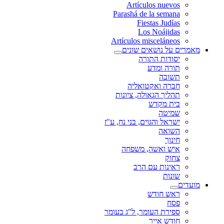
Artículos nuevos
Parashá de la semana
Fiestas Judías
Los Noájidas
Artículos misceláneos
מאמרים על נושאים שונים
יסודות התורה
תורה ומדע
תשובה
חברה ואקטואליה
תהליך הגאולה, ציונות
בית מקדש
שמיטה
ישראל והגוים, בני נח, ע"ז
השואה
חינוך
איש ואשה, משפחה
צחוק
ראינות עם הרב
שונות
מועדים
ראש חודש
פסח
ספירת העומר, ל"ג בעומר
חודש אייר