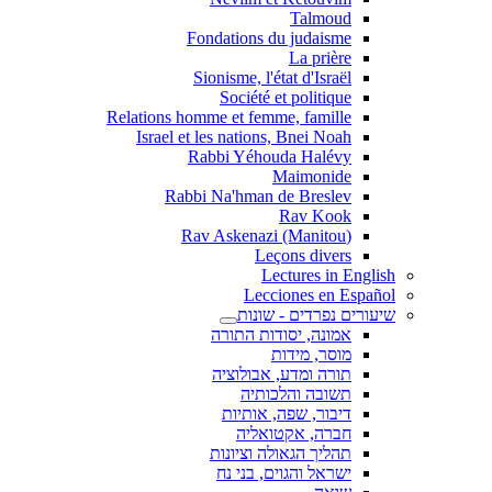
Talmoud
Fondations du judaisme
La prière
Sionisme, l'état d'Israël
Société et politique
Relations homme et femme, famille
Israel et les nations, Bnei Noah
Rabbi Yéhouda Halévy
Maimonide
Rabbi Na'hman de Breslev
Rav Kook
(Rav Askenazi (Manitou
Leçons divers
Lectures in English
Lecciones en Español
שיעורים נפרדים - שונות
אמונה, יסודות התורה
מוסר, מידות
תורה ומדע, אבולוציה
תשובה והלכותיה
דיבור, שפה, אותיות
חברה, אקטואליה
תהליך הגאולה וציונות
ישראל והגוים, בני נח