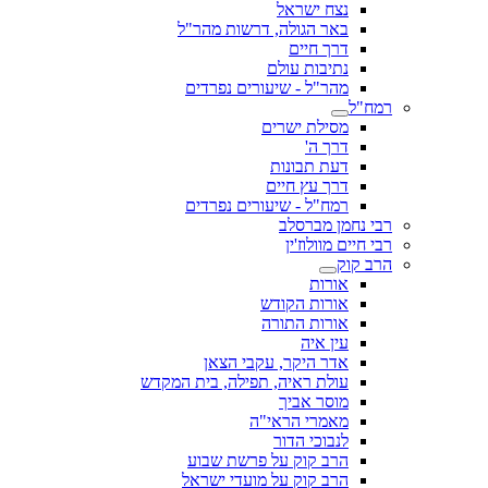
נצח ישראל
באר הגולה, דרשות מהר"ל
דרך חיים
נתיבות עולם
מהר"ל - שיעורים נפרדים
רמח"ל
מסילת ישרים
דרך ה'
דעת תבונות
דרך עץ חיים
רמח"ל - שיעורים נפרדים
רבי נחמן מברסלב
רבי חיים מוולוז'ין
הרב קוק
אורות
אורות הקודש
אורות התורה
עין איה
אדר היקר, עקבי הצאן
עולת ראיה, תפילה, בית המקדש
מוסר אביך
מאמרי הראי"ה
לנבוכי הדור
הרב קוק על פרשת שבוע
הרב קוק על מועדי ישראל