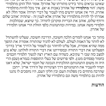
שאיננו נביאים נותר בידינו מתורתו של אהרון? אומר הלל הזקן מתלמידי
משה: 'הווי
מתלמידיו
של אהרון' (אבות א יא). איך נוכל להיות מתלמידי
אהרון, הרי אין אנחנו יודעים מתי לעבור על דברי תורה? אומר הלל: לא
אמרתי לך להיות מתלמידיו של אהרון אלא לענין זה - שתהיה 'אוהב שלום
ורודף שלום, אוהב את הבריות ומקרבן לתורה'. כך שיוצא, שבהלכות
תלמידי משה אנחנו. במידות ובהתנהגות כלפי הזולת הרי אנחנו תלמידיו
של אהרון.
מתוך כך אנחנו לומדים הלכה חשובה, הדרכה חשובה, שעלינו להשתדל
לא לוותר על האמת לעולם. לעולם לא להגיד שהתורה אומרת את ההפך
ממה שהיא אומרת, אבל עלינו להיזהר גם לשמור על ה'דרך ארץ' בדרכי
הפעלתנו את דברי התורה ובמסירתנו את דברי התורה לזולתנו. שלא נגיע
למצב כזה שבו ר' עקיבא, כשהיה עם הארץ רצה לנשוך תלמידי חכמים
כחמור (פסחים מט:). ולפי פרושים של בעלי התוספות בגמרא (שם) הרי
היה זה משום התנהגותם ההלכתית הנכונה של חכמי ישראל, שלא דאגו
תמיד להעביר את התנהגותם דרך הצינורות של ה'דרך ארץ'. ייתכן
שהרבה מתחים בין מפלגות העם ובין חלקי העם, היו נחסכים לו נהגנו
להיות גם כתלמידי משה וגם כתלמידיו של אהרון.
הודעות