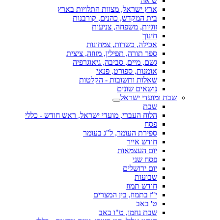
שואה
ארץ ישראל, מצוות התלויות בארץ
בית המקדש, כהנים, קורבנות
זוגיות, משפחה, צניעות
חינוך
אכילה, כשרות, צמחונות
ספר תורה, תפילין, מזוזה, ציצית
גשם, מיים, סביבה, גיאוגרפיה
אומנות, ספורט, פנאי
שאלות ותשובות - הקלטות
נושאים שונים
שבת ומועדי ישראל
שבת
הלוח העברי, מועדי ישראל, ראש חודש - כללי
פסח
ספירת העומר, ל"ג בעומר
חודש אייר
יום העצמאות
פסח שני
יום ירושלים
שבועות
חודש תמוז
י"ז בתמוז, בין המצרים
ט' באב
שבת נחמו, ט"ו באב