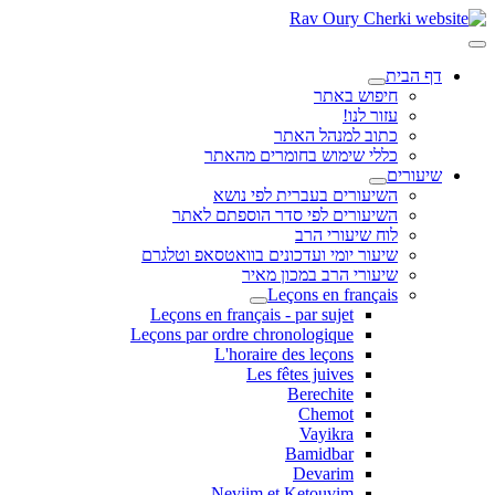
דף הבית
חיפוש באתר
עזור לנו!
כתוב למנהל האתר
כללי שימוש בחומרים מהאתר
שיעורים
השיעורים בעברית לפי נושא
השיעורים לפי סדר הוספתם לאתר
לוח שיעורי הרב
שיעור יומי ועדכונים בוואטסאפ וטלגרם
שיעורי הרב במכון מאיר
Leçons en français
Leçons en français - par sujet
Leçons par ordre chronologique
L'horaire des leçons
Les fêtes juives
Berechite
Chemot
Vayikra
Bamidbar
Devarim
Neviim et Ketouvim