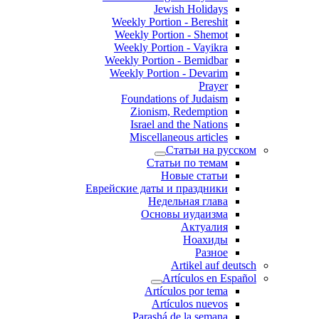
Jewish Holidays
Weekly Portion - Bereshit
Weekly Portion - Shemot
Weekly Portion - Vayikra
Weekly Portion - Bemidbar
Weekly Portion - Devarim
Prayer
Foundations of Judaism
Zionism, Redemption
Israel and the Nations
Miscellaneous articles
Статьи на русском
Статьи по темам
Новые статьи
Еврейские даты и праздники
Недельная глава
Основы иудаизма
Актуалия
Ноахиды
Разное
Artikel auf deutsch
Artículos en Español
Artículos por tema
Artículos nuevos
Parashá de la semana