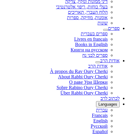
דיני ממונות ונזקין, צדקה
בעלי כוחות, ריפוי אלטרנטיבי
הלוח העברי, תאריכים
אומנות, מוזיקה, ספרות
שונות
ספרים
ספרים בעברית
Livres en français
Books in English
Книги на русском
ספרים לבני נח
אודות הרב
אודות הרב
À propos du Rav Oury Cherki
About Rabbi Oury Cherki
О раве Ури Шерки
Sobre Rabino Oury Cherki
Über Rabbi Oury Cherki
לכתוב לרב
Languages
עברית
Français
English
Русский
Español