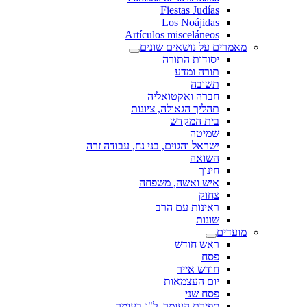
Fiestas Judías
Los Noájidas
Artículos misceláneos
מאמרים על נושאים שונים
יסודות התורה
תורה ומדע
תשובה
חברה ואקטואליה
תהליך הגאולה, ציונות
בית המקדש
שמיטה
ישראל והגוים, בני נח, עבודה זרה
השואה
חינוך
איש ואשה, משפחה
צחוק
ראינות עם הרב
שונות
מועדים
ראש חודש
פסח
חודש אייר
יום העצמאות
פסח שני
ספירת העומר, ל"ג בעומר