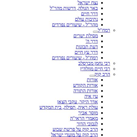
נצח ישראל
באר הגולה, דרשות מהר"ל
דרך חיים
נתיבות עולם
מהר"ל - שיעורים נפרדים
רמח"ל
מסילת ישרים
דרך ה'
דעת תבונות
דרך עץ חיים
רמח"ל - שיעורים נפרדים
רבי נחמן מברסלב
רבי חיים מוולוז'ין
הרב קוק
אורות
אורות הקודש
אורות התורה
עין איה
אדר היקר, עקבי הצאן
עולת ראיה, תפילה, בית המקדש
מוסר אביך
מאמרי הראי"ה
לנבוכי הדור
הרב קוק על פרשת שבוע
הרב קוק על מועדי ישראל