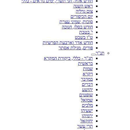
חודש אלול, חגי תשרי, ימים נוראים - כללי
ראש השנה
צום גדליה
יום הכיפורים
סוכות, שמיני עצרת
חודש כסלו, חנוכה
י' בטבת
ט"ו בשבט
חודש אדר וארבעת הפרשיות
פורים, מגילת אסתר
תנ"ך
תנ"ך - כללי, ביקורת המקרא
בראשית
שמות
ויקרא
במדבר
דברים
יהושע
שופטים
שמואל
מלכים
ישעיהו
ירמיהו
יחזקאל
תרי עשר