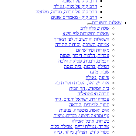
הרב קוק על תשובה
הרב קוק על גלות, גאולה
הרב קוק על חברה, מדינה, מלחמה
הרב קוק - מאמרים שונים
שאלות ותשובות
שלח שאלה לרב
שאלות ותשובות לפי נושא
השאלות והתשובות לפי תאריך
אמונה, תשובה, יסודות התורה
מקורות ופירושיהם
עברית, הלכות דיבור, שמות
חכמים, רבנות, פסיקת הלכה
תפילה, ברכות, בית כנסת
שבת ומועד
ציונות, גאולה
ארץ ישראל, הלכות תלויות בה
בית המקדש, הר הבית
חברה ואקטואליה
עבודה זרה, ישראל והגוים, גיור
חינוך, לימודים, הוראה
איש ואשה, משפחה, צניעות
גוף ומראה חיצוני, בגדים, ציצית
כשרות, אוכל ואכילה
טהרה, נטילת ידיים, טבילת כלים
ספרי קודש, תפילין, מזוזה, גניזה