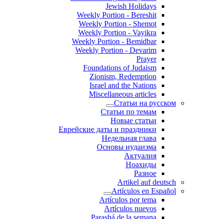
Jewish Holidays
Weekly Portion - Bereshit
Weekly Portion - Shemot
Weekly Portion - Vayikra
Weekly Portion - Bemidbar
Weekly Portion - Devarim
Prayer
Foundations of Judaism
Zionism, Redemption
Israel and the Nations
Miscellaneous articles
Статьи на русском
Статьи по темам
Новые статьи
Еврейские даты и праздники
Недельная глава
Основы иудаизма
Актуалия
Ноахиды
Разное
Artikel auf deutsch
Artículos en Español
Artículos por tema
Artículos nuevos
Parashá de la semana