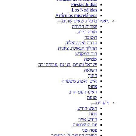
Fiestas Judías
Los Noájidas
Artículos misceláneos
מאמרים על נושאים שונים
יסודות התורה
תורה ומדע
תשובה
חברה ואקטואליה
תהליך הגאולה, ציונות
בית המקדש
שמיטה
ישראל והגוים, בני נח, עבודה זרה
השואה
חינוך
איש ואשה, משפחה
צחוק
ראינות עם הרב
שונות
מועדים
ראש חודש
פסח
חודש אייר
יום העצמאות
פסח שני
ספירת העומר, ל"ג בעומר