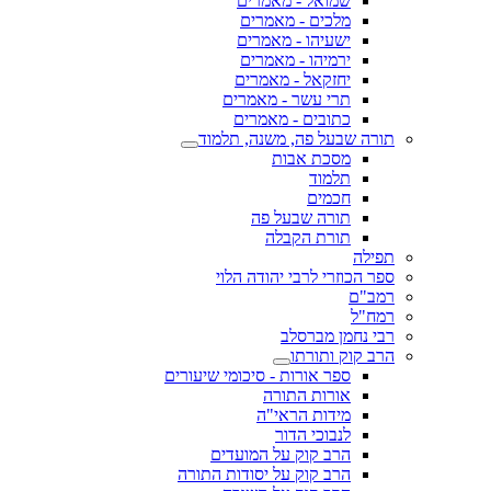
שמואל - מאמרים
מלכים - מאמרים
ישעיהו - מאמרים
ירמיהו - מאמרים
יחזקאל - מאמרים
תרי עשר - מאמרים
כתובים - מאמרים
תורה שבעל פה, משנה, תלמוד
מסכת אבות
תלמוד
חכמים
תורה שבעל פה
תורת הקבלה
תפילה
ספר הכוזרי לרבי יהודה הלוי
רמב"ם
רמח"ל
רבי נחמן מברסלב
הרב קוק ותורתו
ספר אורות - סיכומי שיעורים
אורות התורה
מידות הראי"ה
לנבוכי הדור
הרב קוק על המועדים
הרב קוק על יסודות התורה