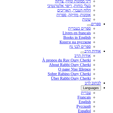
דיני ממונות ונזקין, צדקה
בעלי כוחות, ריפוי אלטרנטיבי
הלוח העברי, תאריכים
אומנות, מוזיקה, ספרות
שונות
ספרים
ספרים בעברית
Livres en français
Books in English
Книги на русском
ספרים לבני נח
אודות הרב
אודות הרב
À propos du Rav Oury Cherki
About Rabbi Oury Cherki
О раве Ури Шерки
Sobre Rabino Oury Cherki
Über Rabbi Oury Cherki
לכתוב לרב
Languages
עברית
Français
English
Русский
Español