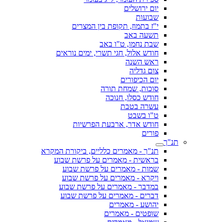
יום ירושלים
שבועות
י"ז בתמוז, תקופת בין המצרים
תשעה באב
שבת נחמו, ט"ו באב
חודש אלול, חגי תשרי, ימים נוראים
ראש השנה
צום גדליה
יום הכיפורים
סוכות, שמחת תורה
חודש כסלו, חנוכה
עשרה בטבת
ט"ו בשבט
חודש אדר, ארבעת הפרשיות
פורים
תנ"ך
תנ"ך - מאמרים כלליים, ביקורת המקרא
בראשית - מאמרים על פרשת שבוע
שמות - מאמרים על פרשת שבוע
ויקרא - מאמרים על פרשת שבוע
במדבר - מאמרים על פרשת שבוע
דברים - מאמרים על פרשת שבוע
יהושע - מאמרים
שופטים - מאמרים