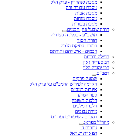
מסכת סנהדרין - פרק חלק
מסכת עבודה זרה
מסכת אבות
מסכת מנחות
מסכת בכורות
תורה שבעל פה, חכמים
תושב"ע - כללי, היסטוריה
תורת הסוד
רבנות, פסיקת הלכה
חכמים - אישיותם ותורתם
תפילה וברכות
רב סעדיה גאון
רבי יהודה הלוי
רמב"ם
שמונה פרקים
הקדמה לפירוש הרמב"ם על פרק חלק
איגרות רמב"ם
ספר המדע
הלכות תשובה
הלכות מלכים
מורה נבוכים
רמב"ם - שיעורים נפרדים
מהר"ל מפראג
גבורות ה'
תפארת ישראל