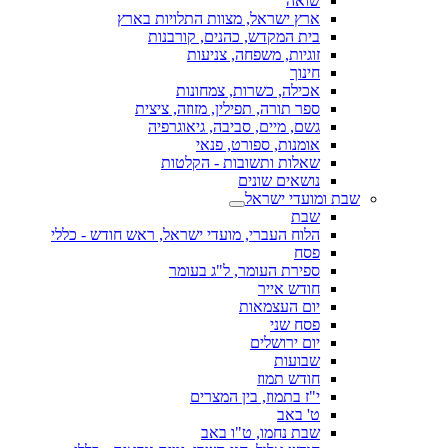
שואה
ארץ ישראל, מצוות התלויות בארץ
בית המקדש, כהנים, קורבנות
זוגיות, משפחה, צניעות
חינוך
אכילה, כשרות, צמחונות
ספר תורה, תפילין, מזוזה, ציצית
גשם, מיים, סביבה, גיאוגרפיה
אומנות, ספורט, פנאי
שאלות ותשובות - הקלטות
נושאים שונים
שבת ומועדי ישראל
שבת
הלוח העברי, מועדי ישראל, ראש חודש - כללי
פסח
ספירת העומר, ל"ג בעומר
חודש אייר
יום העצמאות
פסח שני
יום ירושלים
שבועות
חודש תמוז
י"ז בתמוז, בין המצרים
ט' באב
שבת נחמו, ט"ו באב