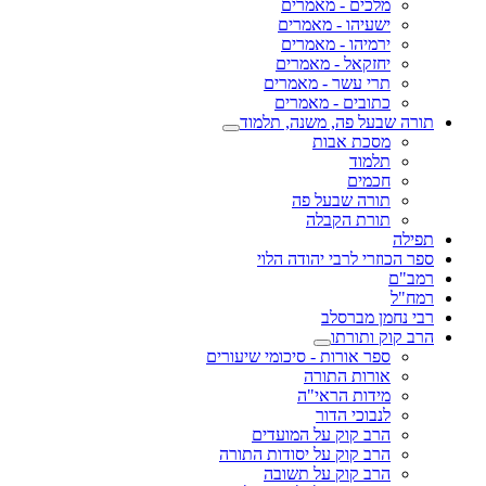
מלכים - מאמרים
ישעיהו - מאמרים
ירמיהו - מאמרים
יחזקאל - מאמרים
תרי עשר - מאמרים
כתובים - מאמרים
תורה שבעל פה, משנה, תלמוד
מסכת אבות
תלמוד
חכמים
תורה שבעל פה
תורת הקבלה
תפילה
ספר הכוזרי לרבי יהודה הלוי
רמב"ם
רמח"ל
רבי נחמן מברסלב
הרב קוק ותורתו
ספר אורות - סיכומי שיעורים
אורות התורה
מידות הראי"ה
לנבוכי הדור
הרב קוק על המועדים
הרב קוק על יסודות התורה
הרב קוק על תשובה