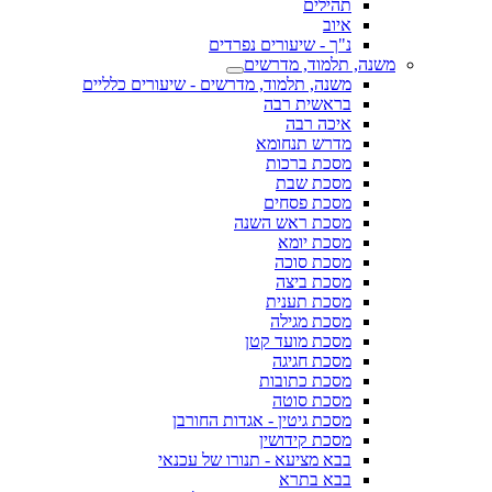
תהילים
איוב
נ"ך - שיעורים נפרדים
משנה, תלמוד, מדרשים
משנה, תלמוד, מדרשים - שיעורים כלליים
בראשית רבה
איכה רבה
מדרש תנחומא
מסכת ברכות
מסכת שבת
מסכת פסחים
מסכת ראש השנה
מסכת יומא
מסכת סוכה
מסכת ביצה
מסכת תענית
מסכת מגילה
מסכת מועד קטן
מסכת חגיגה
מסכת כתובות
מסכת סוטה
מסכת גיטין - אגדות החורבן
מסכת קידושין
בבא מציעא - תנורו של עכנאי
בבא בתרא