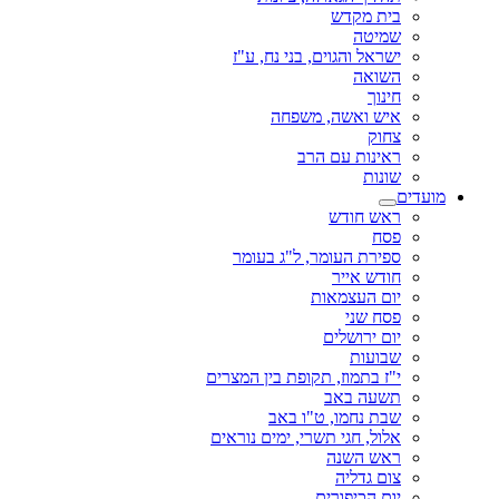
בית מקדש
שמיטה
ישראל והגוים, בני נח, ע"ז
השואה
חינוך
איש ואשה, משפחה
צחוק
ראינות עם הרב
שונות
מועדים
ראש חודש
פסח
ספירת העומר, ל"ג בעומר
חודש אייר
יום העצמאות
פסח שני
יום ירושלים
שבועות
י"ז בתמוז, תקופת בין המצרים
תשעה באב
שבת נחמו, ט"ו באב
אלול, חגי תשרי, ימים נוראים
ראש השנה
צום גדליה
יום הכיפורים