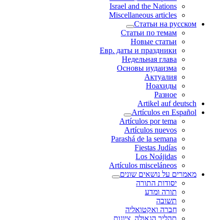
Israel and the Nations
Miscellaneous articles
Статьи на русском
Статьи по темам
Новые статьи
Евр. даты и праздники
Недельная глава
Основы иудаизма
Актуалия
Ноахиды
Разное
Artikel auf deutsch
Artículos en Español
Artículos por tema
Artículos nuevos
Parashá de la semana
Fiestas Judías
Los Noájidas
Artículos misceláneos
מאמרים על נושאים שונים
יסודות התורה
תורה ומדע
תשובה
חברה ואקטואליה
תהליך הגאולה, ציונות