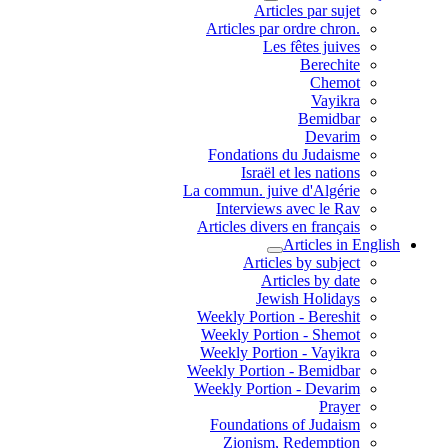
Articles par sujet
.Articles par ordre chron
Les fêtes juives
Berechite
Chemot
Vayikra
Bemidbar
Devarim
Fondations du Judaisme
Israël et les nations
La commun. juive d'Algérie
Interviews avec le Rav
Articles divers en français
Articles in English
Articles by subject
Articles by date
Jewish Holidays
Weekly Portion - Bereshit
Weekly Portion - Shemot
Weekly Portion - Vayikra
Weekly Portion - Bemidbar
Weekly Portion - Devarim
Prayer
Foundations of Judaism
Zionism, Redemption