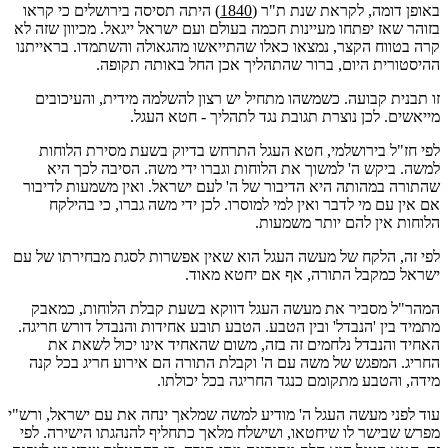
באופן דומה, לקראת שנת ת"ר (
1840)
היתה תסיסה בירושלים כי קראו
בזוהר שאז יפתחו מעיינות חכמה בעולם ועם ישראל ייגאל. מכיוון שזה לא
קרה בטווח הקצר, נמצאו כאלו שהתייאשו מהגאולה והשתמדו. בראייתנו
ההיסטורית היום, ברור שהתהליך אכן החל באותה תקופה.
זו תבנית קבועה. כשמשהו מתחיל יש רצון להשלמה מידית, והעיכובים
מייאשים. לכן נוצרת תגובת נגד לתהליך - חטא העגל.
לפי חז"ל בירושלמי, חטא העגל התרחש בדיוק בשעת מסירת הלוחות
למשה. ביקש ה' למשוך את הלוחות וגברו ידי משה. הסיבה לכך היא
שהתורה במהותה היא הדיבור של ה' לעם ישראל. ואין משמעות לדיבור
אם אין עם מי לדבר ואין למי למוסרו. לכן ידי משה גברו, כי בהילקח
הלוחות אין להם יותר משמעות.
לפי זה, הלקח של מעשה העגל הוא שאין אפשרות לסגת מבחירתו של עם
ישראל כמקבל התורה, אף אם יחטא מאוד.
המהר"ל מסביר את מעשה העגל דווקא בשעת קבלת הלוחות, כמאבק
מתמיד בין 'הנבדל' ובין הטבע. הטבע תובע אחידות והנבדל דורש חריגה.
האחיד והנבדל נלחמים זה בזה, משום שהאחיד אינו יכול לשאת את
החריג. המפגש של משה עם ה' וקבלת התורה הם אירוע חריג בכל קנה
מידה, והטבע מתקומם כנגד החריגה בכל יכולתו.
עוד לפני מעשה העגל ה' מודיע למשה שמלאך ינחה את עם ישראל, ורש"י
מפרש שבישר לו שיחטאו, ושישלח מלאך כתחליף להנהגתו הישירה. לפי