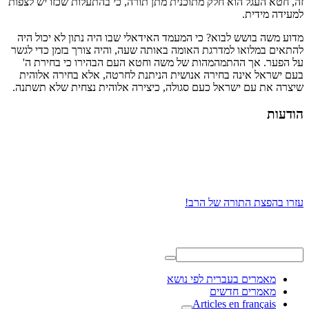
זה, חטא העגל הוא חלק מתוכנית מתן תורה, כי בהתעלות שכזו יש לצפות
למעידה מידית.
מדוע משה בושש לבוא? כי המעמד האידאלי שבו היה נתון לא יכול היה
להתאים במלואו למדרגת האומה באותה שעה, והיה צורך בזמן כדי לגשר
על הפער. אך ההתמהמהות של משה וחטא העם הבהירו כי בחירת ה'
בעם ישראל אינה בחירה אנושית הניתנת לחרטה, אלא בחירה אלוהית
שיצרה את עם ישראל כעם סגולה, כיצירה אלוהית נצחית שלא תשתנה.
הודעות
עזרו בהפצת התורה של הרב!
מאמרים בעברית לפי נושא
מאמרים חדשים
Articles en français