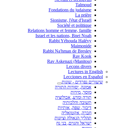
Talmoud
Fondations du judaisme
La prière
Sionisme, l'état d'Israël
Société et politique
Relations homme et femme, famille
Israel et les nations, Bnei Noah
Rabbi Yéhouda Halévy
Maimonide
Rabbi Na'hman de Breslev
Rav Kook
(Rav Askenazi (Manitou
Leçons divers
Lectures in English
Lecciones en Español
שיעורים נפרדים - שונות
אמונה, יסודות התורה
מוסר, מידות
תורה ומדע, אבולוציה
תשובה והלכותיה
דיבור, שפה, אותיות
חברה, אקטואליה
תהליך הגאולה וציונות
ישראל והגוים, בני נח