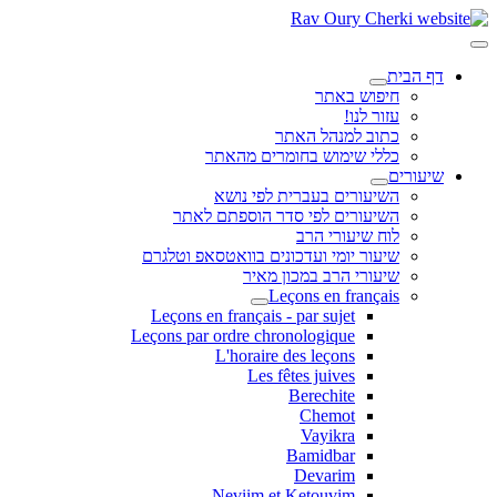
דף הבית
חיפוש באתר
עזור לנו!
כתוב למנהל האתר
כללי שימוש בחומרים מהאתר
שיעורים
השיעורים בעברית לפי נושא
השיעורים לפי סדר הוספתם לאתר
לוח שיעורי הרב
שיעור יומי ועדכונים בוואטסאפ וטלגרם
שיעורי הרב במכון מאיר
Leçons en français
Leçons en français - par sujet
Leçons par ordre chronologique
L'horaire des leçons
Les fêtes juives
Berechite
Chemot
Vayikra
Bamidbar
Devarim
Neviim et Ketouvim