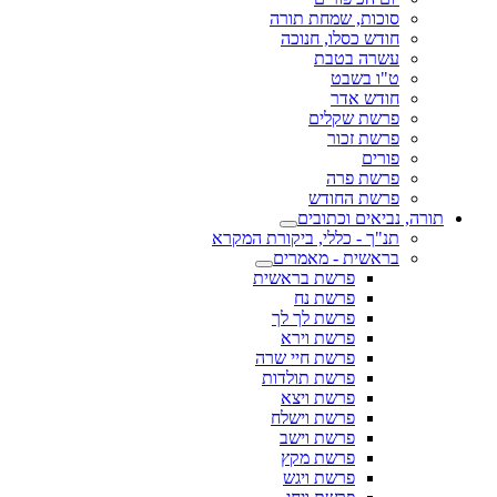
סוכות, שמחת תורה
חודש כסלו, חנוכה
עשרה בטבת
ט"ו בשבט
חודש אדר
פרשת שקלים
פרשת זכור
פורים
פרשת פרה
פרשת החודש
תורה, נביאים וכתובים
תנ"ך - כללי, ביקורת המקרא
בראשית - מאמרים
פרשת בראשית
פרשת נח
פרשת לך לך
פרשת וירא
פרשת חיי שרה
פרשת תולדות
פרשת ויצא
פרשת וישלח
פרשת וישב
פרשת מקץ
פרשת ויגש