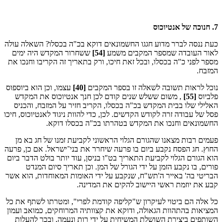
7. חנוכה של אנטיוכוס
כעת ננסה לברר מדוע חגגו החשמונאים דוקא בכ"ה בכסלו? השאלה עולה
לאור העובדה שמספר המקבים משמע
[54]
ששחרור המקדש היה ימים
מספר לפני כ"ה בכסלו, ובכל זאת חיכו, ורק בתאריך זה הקריבו וחנכו את
המזבח.
נוכל לראות תשובה לשאלה זו בספר המקבים
[40]
עצמו, וכן הוא ביוספוס
פלביוס
[55]
, משום ששלש שנים קודם לכן חנך אנטיוכוס את המקדש
האלילי שלו בבית המקדש בכ"ה בכסלו, הקריב חזיר על המזבח, והכניס
פסל של עבודה זרה לקודש הקדשים. לכן, כדי להוות ניגוד לאנטיוכוס, חיכו
החשמונאים וחנכו את המקדש בטהרתו בכ"ה בכסלו דוקא.
פעמים רבות מצאנו שהגורם הגלוי הראשוני לקביעת זמנו של חג בא מן
החוץ. חג הפסח נקבע ביום בו פרעה שיחרר את בני־ישראל. אם כן, פרעה
הוא הגורם הגלוי לקביעת התאריך בט"ו בניסן, עוד יותר בולט הדבר ביום
פורים, בו נקבע הזמן על ידי הגורל של המן. וכן תאריך סיום המנדט
הבריטי בה' באייר ה'תש"ח, שנקבע על ידי האומות המאוחדות, הוא אשר
קבע את יוזמת ראשי היישוב להקים את המדינה.
כל אלה הם ביטוי לעיקרון ש"קליפה קודמת לפרי", ומטרתו לשתף את כל
המציאות בהתהוות הגאולה, ודוקא את קצוותיה המרוחקים, כמואב ועמון
השותפים ביצירת השושלת המשיחית על ידי רות ונעמה, ובכך להעלות