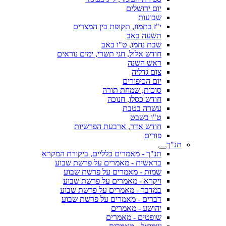
יום ירושלים
שבועות
י"ז בתמוז, תקופת בין המצרים
תשעה באב
שבת נחמו, ט"ו באב
חודש אלול, חגי תשרי, ימים נוראים
ראש השנה
צום גדליה
יום הכיפורים
סוכות, שמחת תורה
חודש כסלו, חנוכה
עשרה בטבת
ט"ו בשבט
חודש אדר, ארבעת הפרשיות
פורים
תנ"ך
תנ"ך - מאמרים כלליים, ביקורת המקרא
בראשית - מאמרים על פרשת שבוע
שמות - מאמרים על פרשת שבוע
ויקרא - מאמרים על פרשת שבוע
במדבר - מאמרים על פרשת שבוע
דברים - מאמרים על פרשת שבוע
יהושע - מאמרים
שופטים - מאמרים