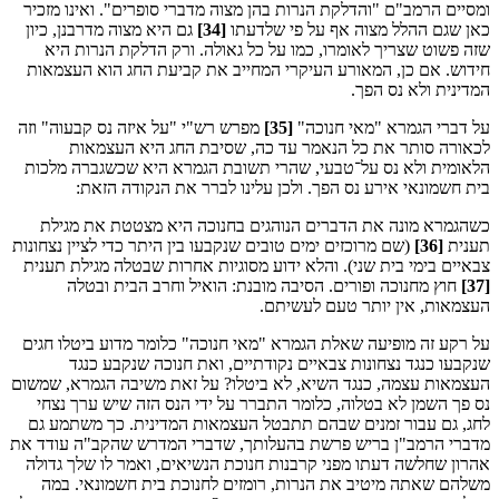
ומסיים הרמב"ם "והדלקת הנרות בהן מצוה מדברי סופרים". ואינו מזכיר
כאן שגם ההלל מצוה אף על פי שלדעתו
[34]
גם היא מצוה מדרבנן, כיון
שזה פשוט שצריך לאומרו, כמו על כל גאולה. ורק הדלקת הנרות היא
חידוש. אם כן, המאורע העיקרי המחייב את קביעת החג הוא העצמאות
המדינית ולא נס הפך.
על דברי הגמרא "מאי חנוכה"
[35]
מפרש רש"י "על איזה נס קבעוה" וזה
לכאורה סותר את כל הנאמר עד כה, שסיבת החג היא העצמאות
הלאומית ולא נס על־טבעי, שהרי תשובת הגמרא היא שכשגברה מלכות
בית חשמונאי אירע נס הפך. ולכן עלינו לברר את הנקודה הזאת:
כשהגמרא מונה את הדברים הנוהגים בחנוכה היא מצטטת את מגילת
תענית
[36]
(שם מרוכזים ימים טובים שנקבעו בין היתר כדי לציין נצחונות
צבאיים בימי בית שני). והלא ידוע מסוגיות אחרות שבטלה מגילת תענית
[37]
חוץ מחנוכה ופורים. הסיבה מובנת: הואיל וחרב הבית ובטלה
העצמאות, אין יותר טעם לעשיתם.
על רקע זה מופיעה שאלת הגמרא "מאי חנוכה" כלומר מדוע ביטלו חגים
שנקבעו כנגד נצחונות צבאיים נקודתיים, ואת חנוכה שנקבע כנגד
העצמאות עצמה, כנגד השיא, לא ביטלו? על זאת משיבה הגמרא, שמשום
נס פך השמן לא בטלוה, כלומר התברר על ידי הנס הזה שיש ערך נצחי
לחג, גם עבור זמנים שבהם תתבטל העצמאות המדינית. כך משתמע גם
מדברי הרמב"ן בריש פרשת בהעלותך, שדברי המדרש שהקב"ה עודד את
אהרון שחלשה דעתו מפני קרבנות חנוכת הנשיאים, ואמר לו שלך גדולה
משלהם שאתה מיטיב את הנרות, רומזים לחנוכת בית חשמונאי. במה