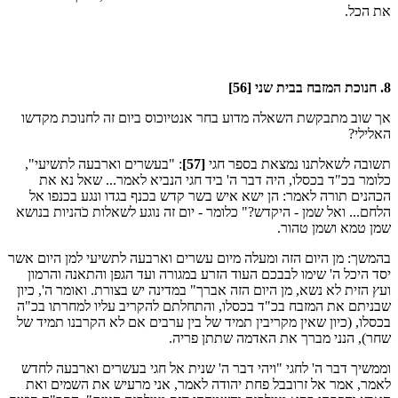
את הכל.
8. חנוכת המזבח בבית שני [56]
אך שוב מתבקשת השאלה מדוע בחר אנטיוכוס ביום זה לחנוכת מקדשו
האלילי?
תשובה לשאלתנו נמצאת בספר חגי
[57]
: "בעשרים וארבעה לתשיעי",
כלומר בכ"ד בכסלו, היה דבר ה' ביד חגי הנביא לאמר... שאל נא את
הכהנים תורה לאמר: הן ישא איש בשר קדש בכנף בגדו ונגע בכנפו אל
הלחם... ואל שמן - היקדש?" כלומר - יום זה נוגע לשאלות כֹהניות בנושא
שמן טמא ושמן טהור.
בהמשך: מן היום הזה ומעלה מיום עשרים וארבעה לתשיעי למן היום אשר
יסד היכל ה' שימו לבבכם העוד הזרע במגורה ועד הגפן והתאנה והרמון
ועץ הזית לא נשא, מן היום הזה אברך" במדינה יש בצורת. ואומר ה', כיון
שבניתם את המזבח בכ"ד בכסלו, והתחלתם להקריב עליו למחרתו בכ"ה
בכסלו, (כיון שאין מקריבין תמיד של בין ערבים אם לא הקרבנו תמיד של
שחר), הנני מברך את האדמה שתתן פריה.
וממשיך דבר ה' לחגי "ויהי דבר ה' שנית אל חגי בעשרים וארבעה לחדש
לאמר, אמר אל זרובבל פחת יהודה לאמר, אני מרעיש את השמים ואת