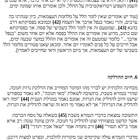
[41]
דוקא, והלא על עצמאות מספיק לקרוא יום אחד בלבד, אלא שנס פך
השמן השפיע רטרואקטיבית על ההלל, ולכן אומרים אותו שמונה ימים.
[עוד יש אומרים שאין לומר הלל על מלחמת העצמאות, כיון שנהרגו בה
ערבים, והרי נאמר בנפל אויבך אל תשמח
[42]
וכמובא בפסיקתא דרב
כהנא
[43]
, שמטעם זה אין לומר הלל בשביעי של פסח. אך בפסיקתא
שם כתוב, מדוע אין אומרים את ההלל בפסח אלא יום אחד משום "בנפל
אויבך..." כלומר שמטעם זה אין אומרים את ההלל במשך שבעה ימים,
אבל חייבים על כל פנים לאומרו יום אחד. ומכאן שאנו פטורים מלומר הלל
בשביעי של יום העצמאות, אך ביום הראשון ודאי שחייבים לאמרו].
6. חיוב ההדלקה
מבחינה הלכתית יש לברר מהו המקור המחייב את הדלקת נרות חנוכה.
שהרי בגמרא בשבת, בתשובה לשאלת "מאי חנוכה", לא נאמר במפורש
שישנו חיוב להדליק את הנרות. אמנם נאמר במגילת תענית
[44]
"ומה ראו
להדליק את הנרות?" אך לא נאמר מי הוא זה שראה להדליק את הנרות.
התשובה נמצאת בדברי הגמרא בשבת
[45]
בשאלה על נוסח הברכה:
אשר קדשנו במצוותיו וצונו להדליק נר חנוכה, והיכן צוונו? עונה: רב אויא
אמר ב"לא תסור"
[46]
ורב נחמיה אמר "שאל אביך ויגדך"
[47]
.
מדברי הגמרא עולה שקיימים שני מקורות להלכות, ובפרט למצות דרבנן.