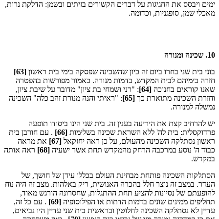
ימים ויבסס את החגיגות על דברים הקשורים בזיתים ובשמן: הדלקת נרות,
מאכלי שמן, סופגניות, וכדומה.
10. שכינה ומנורה
בוני בית שני בחרו ביום זה כיון שהשכינה שפסקה בימי בית ראשון
[63]
חזרה בימיהם לבית המקדש, בדמות מנורה. כאמור מפורשות בהפטרה
שאנו קוראים בחנוכה
[64]
: "רני ושמחי בת ציון" מדובר על שיבת ציון,
וחזרת השכינה מתוארת כך
[65]
: "ראיתי והנה מנורת זהב כלה" השכינה
נמשלה למנורה.
יש להרחיב קצת את היריעה בענין זה. בית שני הינו ביסודו תופעה
פרדוקסלית: בית לה' ללא השראת שכינה בשלימות
[66]
. עם חורבן בית
ראשון נסתלקה השכינה מהעולם, על כן ראה יחזקאל
[67]
את מראה
כבוד ה' נוסע במרכבה הרחק מהמקדש תחת אשר ישעיה
[68]
ראה אותה
במקדש.
הסתלקות השכינה פותחת מבחינת העולם בכללו עידן של חושך, של
העדר. במצב זה נוצר חלל בהכרה האנושית, ריק באלהות. מצב זה היה נוח
להופעתם של נסיונות להציע תחת ההתגלות, שחסרונה הורגש מאוד,
תחליפים ממינים שונים בדמות הדתות או הפילוסופיה
[69]
. עם כל זה,
עדיין לא נסתלקה השכינה לחלוטין ובראשית בית שני עדיין היו נביאים,