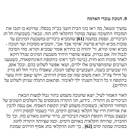
9. חנוכת עובדי האדמה
נמשיך ונשאל, מה ראו בוני הבית השני בכ"ה בכסלו, שדוקא בו חנכו את
המזבח? התשובה נעוצה במקור החקלאי לחג הזה. ונבאר: בשבועות חל חג
הביכורים, ונפסק במשנה
[61]
שהמביא ביכורים (משבעת המינים) עד
סוכות מביא וקורא פרשת 'ארמי אבד אבי', והמביא מסוכות ועד חנוכה -
מביא ואינו קורא, ור' יהודה בן בתירא אומר שמביא וקורא. מהי הסיבה
לגבול זה? אם נבדוק, נמצא שהפרי היחיד משבעת המינים שגדל דוקא
לאחר סוכות הוא הזית. [ביטוי לכך ראינו בתקופת האינתיפאדה, כשטענו
הערבים שהמתפרעים אלו ילדים, ושאי אפשר לשלוט בהם. ובכל אופן,
היו שבועיים בשנה, השבועיים שלפני חנוכה, שאפילו גרגיר חול לא נזרק
על חיילי צה"ל, וזאת משום שזה זמן מסיק הזיתים, וידעו שאם יהיה עוצר
בתקופה זו כל היבול השנתי ילך לאיבוד. ופתאום התגלה שניתן לשלוט על
הילדים].
לאור האמור לעיל, יוצא שחנוכה משמש בתור גבול למצות הבאת
הביכורים מן התורה . כידוע, חגי התורה מבוססים על השלבים השונים של
המחזור החקלאי, כשסוכות משמש לציון תקופת האסיף. אם ננסה להבין
את אורחות חייו של חקלאי באותם הימים, הרי כשגמר למסוק זיתיו,
ובעצם נגמרה תקופת הבאת הביכורים, ברור שיחגוג מאורע כזה. וכך כל
החברה, שהיתה חקלאית באותם הימים. וכמו שציותה התורה לחגוג
בסוכות שמונה ימים
[62]
, כך יחגוג החקלאי בחג אסיף הזיתים שמונת