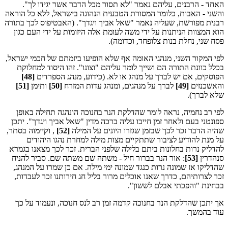
האחד - הרבנים, עליהם נאמר "לא תסור מכל הדבר אשר יגידו לך".
והשני - האבות, כלומר המסורת הטבעית הנהוגה בישראל, ללא כל הוראה
רבנית מפורשת, שעליה נאמר "שאל אביך ויגדך". (האבטיפוס לכך בתורה
הוא המצוות הניתנות על ידי משה לעומת אלה היזומות על ידי העם כגון
פסח שני, נחלת בנות צלופחד, וכדומה).
לפי המקור השני, מנהגי האומה אף שלא הופיעו ביזמתם של חכמי ישראל,
בכלל כוונת התורה הם ושייך לומר עליהם "וצונו". זהו היסוד למחלוקת
הפוסקים, אם יש לברך על מנהג או לא. (כידוע, מנהג הספרדים
[48]
והאשכנזים
[49]
לברך על מנהגים, ומנהג עדות המזרח
[50]
ותימן
[51]
שלא לברך).
לפי רב נחמיה, נראה לומר שהדלקת הנר בחנוכה הונהגה תחילה באופן
ספונטני בעם ולאחר זמן חייבו עליה ברכה מדין "שאל אביך ויגדך". יתכן
שהיה הדבר זכר לכך שבזמן שגזרו היונים על המילה
[52]
, וקיימוה בסתר,
על מנת להודיע לציבור שתתקיים מצות מילה למחרת נהגו היהודים
להדליק נרות בחלונות ביתם בלילה שלפני הברית. זכר לכך מצאנו בגמרא
סנהדרין
[53]
: אור הנר בברור חיל - משתה שם משתה שם. סביר להניח
שהדליקו אז שמונה נרות כנגד שמונה ימי מילה. אם כן שמרו על המנהג,
זכר לצרותיהם, כדרך שאנו אוכלים מרור בליל חג חירותנו זכר לעבדות,
בבחינת "והפכתי אבלם לששון".
אך יתכן שהדלקת הנר בחנוכה קדמה זמן רב לנס חנוכה, ונעמוד על כך
עוד בהמשך.