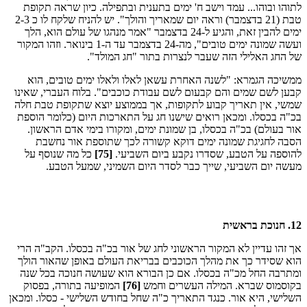
לתוהו ובוהו... עמד וישב ח' ימים בתענית ובתפילה. כיון שראה תקופת
טבת (21 בדצמבר) וראה יום שמאריך והולך". יש להניח שלקח לו כ 2-3
ימים להבין זאת, והגיע ל-24 בדצמבר "אמר מנהגו של עולם הוא, הלך
ועשה שמונה ימים טובים", מה-24 בדצמבר עד ה-1 בינואר. וזהו המקור
של החג האלילי הזה שעבר לנצרות בתור "חג המולד".
ממשיכה הגמרא: "לשנה האחרת עשאן לאלו ולאלו ימים טובים, הוא
קבען לשם שמים והם קבעום לשם עבודת כוכבים". בלוח העברי, שאינו
שמשי, אין תאריך קבוע לתקופות, אך בממוצע יוצא שתקופת טבת חלה
בכ"ה בכסלו. ומכאן רואים שישנו חג על התארכות היום (כלומר הוספת
אור בעולם) בכ"ה בכסלו, בן שמונת ימים, ומקורו בימי אדם הראשון.
הסבה לחגיגת שמונה ימים דוקא קשורה לכך שתוספת אור נחשבת
להוספה על הטבע, שסדרו נקבע ביום השביעי.
[75]
כל מה שנוסף על
מעשה יום השביעי, שייך כבר לסדר היום השמיני, שמעל הטבע.
12. חנוכת בראשית
אך זהו עדיין לא המקור הראשוני לחג של אור בכ"ה בכסלו. הקב"ה הרי
הוא שסידר כך את מהלך הכוכבים בבריאת העולם באופן שהאור הולך
ומתרבה החל מכ"ה בכסלו. אם כן הבורא הוא שעושה חנוכה בכל שנה
בקוסמוס שברא. המילה העשרים וחמש
[76]
המופיעה בתורה, בפסוק
השלישי, היא אור. כנגד התאריך כ"ה שחל בחודש השלישי - כסלו. ומכאן