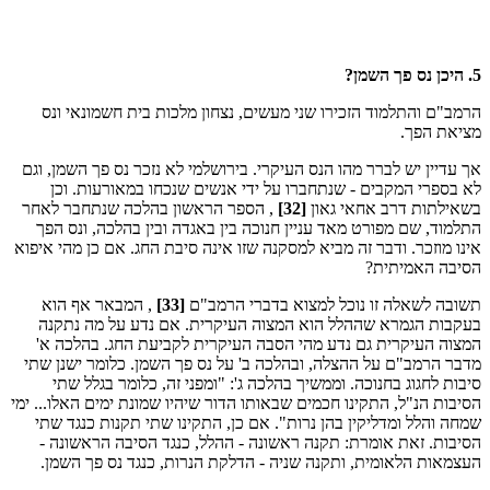
5. היכן נס פך השמן?
הרמב"ם והתלמוד הזכירו שני מעשים, נצחון מלכות בית חשמונאי ונס
מציאת הפך.
אך עדיין יש לברר מהו הנס העיקרי. בירושלמי לא נזכר נס פך השמן, וגם
לא בספרי המקבים - שנתחברו על ידי אנשים שנכחו במאורעות. וכן
בשאילתות דרב אחאי גאון
[32]
, הספר הראשון בהלכה שנתחבר לאחר
התלמוד, שם מפורט מאד עניין חנוכה בין באגדה ובין בהלכה, ונס הפך
אינו מוזכר. ודבר זה מביא למסקנה שזו אינה סיבת החג. אם כן מהי איפוא
הסיבה האמיתית?
תשובה לשאלה זו נוכל למצוא בדברי הרמב"ם
[33]
, המבאר אף הוא
בעקבות הגמרא שההלל הוא המצוה העיקרית. אם נדע על מה נתקנה
המצוה העיקרית גם נדע מהי הסבה העיקרית לקביעת החג. בהלכה א'
מדבר הרמב"ם על ההצלה, ובהלכה ב' על נס פך השמן. כלומר ישנן שתי
סיבות לחגוג בחנוכה. וממשיך בהלכה ג': "ומפני זה, כלומר בגלל שתי
הסיבות הנ"ל, התקינו חכמים שבאותו הדור שיהיו שמונת ימים האלו... ימי
שמחה והלל ומדליקין בהן נרות". אם כן, התקינו שתי תקנות כנגד שתי
הסיבות. זאת אומרת: תקנה ראשונה - ההלל, כנגד הסיבה הראשונה -
העצמאות הלאומית, ותקנה שניה - הדלקת הנרות, כנגד נס פך השמן.