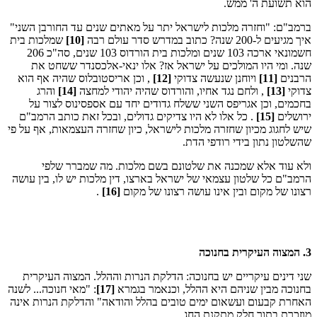
הוא תשועת ה' ממש.
ברמב"ם: "וחזרה מלכות לישראל יתר על מאתים שנים עד החורבן השני"
איך מגיעים ל-200 שנה? כתוב במדרש סדר עולם רבה
[10]
שמלכות בית
חשמונאי ארכה 103 שנים ומלכות בית הורדוס 103 שנים, סה"כ 206
שנה. ומי היו המולכים על ישראל אז? אלו ינאי-אלכסנדר ששחט את
הרבנים
[11]
ויוחנן שנעשה צדוקי
[12]
, וכן אריסטובלוס שהיה אף הוא
צדוקי
[13]
, ולחם נגד אחיו, והורדוס שהיה יהודי למחצה
[14]
והרג
בחכמים, וכן אגריפס השני ששלח גדודים יחד עם אספסינוס לצור על
ירושלים
[15]
. כל אלו לא היו צדיקים גדולים, ובכל זאת כותב הרמב"ם
שיש לחגוג מכיון שחזרה מלכות לישראל, כיון שחזרה העצמאות, אף על פי
שהשלטון נתון בידי רודפי הדת.
ולא עוד אלא שמכנה את שלטונם בשם מלכות. מה שמברר שלפי
הרמב"ם כל שלטון עצמאי של ישראל בארצו, דין מלכות יש לו, בין עושה
רצונו של מקום ובין אינו עושה רצונו של מקום
[16]
.
3. המצוה העיקרית בחנוכה
שני דינים עיקריים יש בחנוכה: הדלקת הנרות וההלל. המצוה העיקרית
בחנוכה מבין שניהם היא ההלל, וכנאמר בגמרא
[17]
: "מאי חנוכה... לשנה
האחרת קבעום ועשאום ימים טובים בהלל והודאה" והדלקת הנרות אינה
מוזכרת בתור חלק מתקנת החג.