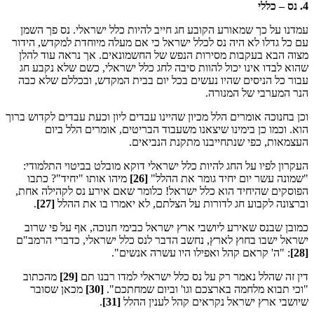
4. נס – כללי
עמדנו על כך שמאורע הקובע חג חייב להיות כלל ישראלי. נס פך השמן
עם כל גדלו לא היה נס לכלל ישראל כי אם מעלה מיוחדת למקדש, הידור
מצוה הבא בעקבות מסירות הנפש של החשמונאים. אך נראה עוד להלן
שהוא לבדו אינו יכול להוות סיבה לחג כלל ישראלי, כשם שלא נקבע חג
עבור כל הניסים שהיו נעשים בכל יום בבית המקדש, ובכללם שלא כבה
הנר המערבי של המנורה.
וכן בחנוכה אומרים הלל מכיון שהיינו עבדים ליון וכעת עבדים לקדוש ברוך
הוא. וכמו כן בימינו שיצאנו משעבוד הבריטים, אומרים הלל ביום
העצמאות, כפי שנתחייבנו מתקנת הנביאים.
העקרון לפיו על החג להיות כלל ישראלי דוקא מובלט בביטוי התלמודי:
"שמונה עשר יום יחיד גומר את ההלל"
[26]
מיהו אותו "יחיד"? כתבו
הפוסקים שהיחיד הוא כלל ישראל! כלומר שאם אירע נס לקהילה אחת,
וברצונה לקבוע חג לדורות על הצלתם, לא יאמרו בו את ההלל
[27]
.
כמובן שבנס שאירע ליושבי ארץ ישראל כבימי חנוכה, אף על פי שרוב
ישראל ישבו בחוץ לארץ, נחשב הדבר לנס כלל ישראלי, כדברי הרמב"ם
[28]
: "ה' קראם קהל ואפילו היו עשרה אנשים".
דין זה שהלל נאמר רק על נס כלל ישראלי למדו רבנו תם
[29]
מהכתוב
"וכי תבוא מלחמה בארצכם וגו' וביום שמחתכם".
[30]
מכאן שסובר
שיושבי ארץ ישראל נקראים קהל לענין ההלל
[31]
.