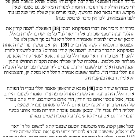
גדולה חנוכת חשמונאי מהקרבת הקרבנות? משום שהיא נמשכת בזמן על
ידי מצות הדלקת נר חנוכה, הרומזת למנורת המקדש, גם בשעה שאין
מקדש. ועוד נבאר זאת בהמשך. [לגבי פורים אין שאלה כיון שנקבע עוד
לפני העצמאות, ולכן אין סיבה שיבוטל כעת].
בירור זה מזכיר את דברי הפסיקתא רבתי
[38]
השואלת "ולמה קורין את
ההלל" ועונה "מפני שכתוב אל ה' ויאר לנו" כלומר יש זכר לנרות בהלל.
ומכאן יש שרצו להוכיח שאמירת ההלל היא על נס פך השמן ולא על
העצמאות, ולכאורה קשה על דברינו
[39]
. אך אם נמשיך עוד שורה אחת
בפסיקתא תתברר כוונתה: "ולמה אין קורין בפורים? כתיב להשמיד להרוג
ולאבד!" אם כן היה ראוי לומר הלל על נס זה, אלא "שאין קורין אלא על
מפלתה של מלכות... ומלכות של יון שכילה אותה הקב"ה התחילו נותנין
המנון ושבח ואומרים לשעבר היינו... עבדים ליון ועכשיו עבדים של הקב"ה
אנו הללו עבדי ה'". כלומר שטעם אמירת ההלל הוא מפלת יון, והעצמאות
הלאומית הבאה בעקבותיה.
וכן במדרש שוחר טוב
[40]
מובא שהראשון שאמר הללו עבדי ה' הפותח
את ההלל, היה פרעה, וזה לשונו: התחיל פרעה צווח ואומר: לשעבר הייתם
עבדי, אבל עכשיו אתם בני חורין, הרי אתם ברשותכם, והרי אתם עבדיו
של הקדוש ברוך הוא. צריכים אתם להלל לו שאתם עבדיו. שנאמר,
הללויה הללו עבדי ה'". ומכאן שעצם עובדת החירות מזכה אותנו בכינוי
"עבדי ה'" גם אם עדיין לא קיבלנו עול מלכות שמים במודע.
ובכל אופן קשה, מהי משמעות הטעם שבפסיקתא "משום אל ה' ויאר
לנו"? אלא, שמשפט זה בא להסביר מדוע תיקנו את ההלל שמונה ימים