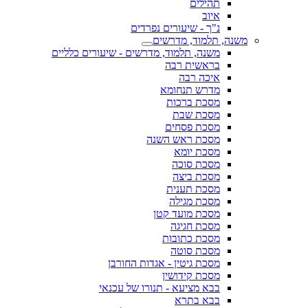
תהילים
איוב
נ"ך - שיעורים נפרדים
משנה, תלמוד, מדרשים
משנה, תלמוד, מדרשים - שיעורים כלליים
בראשית רבה
איכה רבה
מדרש תנחומא
מסכת ברכות
מסכת שבת
מסכת פסחים
מסכת ראש השנה
מסכת יומא
מסכת סוכה
מסכת ביצה
מסכת תענית
מסכת מגילה
מסכת מועד קטן
מסכת חגיגה
מסכת כתובות
מסכת סוטה
מסכת גיטין - אגדות החורבן
מסכת קידושין
בבא מציעא - תנורו של עכנאי
בבא בתרא