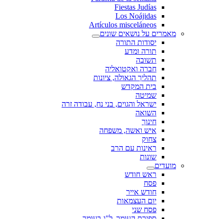
Fiestas Judías
Los Noájidas
Artículos misceláneos
מאמרים על נושאים שונים
יסודות התורה
תורה ומדע
תשובה
חברה ואקטואליה
תהליך הגאולה, ציונות
בית המקדש
שמיטה
ישראל והגוים, בני נח, עבודה זרה
השואה
חינוך
איש ואשה, משפחה
צחוק
ראינות עם הרב
שונות
מועדים
ראש חודש
פסח
חודש אייר
יום העצמאות
פסח שני
ספירת העומר, ל"ג בעומר