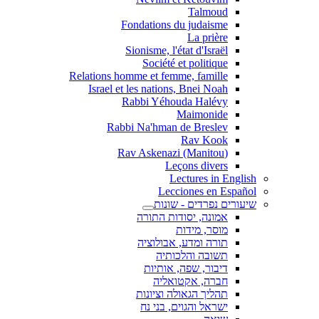
Talmoud
Fondations du judaisme
La prière
Sionisme, l'état d'Israël
Société et politique
Relations homme et femme, famille
Israel et les nations, Bnei Noah
Rabbi Yéhouda Halévy
Maimonide
Rabbi Na'hman de Breslev
Rav Kook
(Rav Askenazi (Manitou
Leçons divers
Lectures in English
Lecciones en Español
שיעורים נפרדים - שונות
אמונה, יסודות התורה
מוסר, מידות
תורה ומדע, אבולוציה
תשובה והלכותיה
דיבור, שפה, אותיות
חברה, אקטואליה
תהליך הגאולה וציונות
ישראל והגוים, בני נח