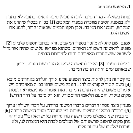
1. המפגש עם החג
נפתח בשאלה - מהי הסיבה לחג החנוכה? סיבה זו אינה כתובה לא בתנ"ך
ולא במשנה.הסיבה מוזכרת בספרי המקבים
[1]
בכ"ה בכסלו טיהרנו את
המקדש, וחנכנו את המזבח. ולכן תקנו חכמים שבאותו הדור, לחגוג את
הימים הללו.
אמנם, שם לחג לא מוזכר בספרי המקבים, ורק בכתבי יוספוס פלביוס
[2]
מופיע לראשונה השם 'חג האורים' כשהוא מפרשו על שום שהיה אור גדול
לישראל שנשתחררו מאויביהם וחזרו לחירותם הדתית.
במגילת תענית
[3]
נאמר לראשונה שנקרא החג בשם חנוכה, מכיון
שבאותם ימים היתה חנוכת המזבח.
בהקשר זה ניתן לראות כיצד השפיע עלינו אורך הגלות: באחרונים מובא
[4]
בשם הטור שקוראים לחג - חנוכה משום שחנו בכ"ה מאויביהם ויש
אומרים משום שהיתה חנוכת המזבח. זאת אומרת שהגימטריא תופסת
מקום עיקרי, והטעם הלאומי ההיסטורי, הוא רק סיבה על דרך הדרש!
מעניין כיצד נוסחו הדברים בדברי המשנה ברורה. על דברי השולחן ערוך
[5]
: "בכ"ה בכסלו מתחילים שמונת ימי החנוכה" מעיר המשנה ברורה
[6]
:
"כי בבית שני כשמלכו מלכי רשעה גזרו גזירות על ישראל וכו'" ניסוח זה
נותן מקום לחשוב שרשעותם של המלכים לבדה היא המצרה לנו, ולא
עובדת שלטונו של עם זר עלינו.