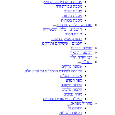
מסכת סנהדרין - פרק חלק
מסכת עבודה זרה
מסכת אבות
מסכת מנחות
מסכת בכורות
תורה שבעל פה, חכמים
תושב"ע - כללי, היסטוריה
תורת הסוד
רבנות, פסיקת הלכה
חכמים - אישיותם ותורתם
תפילה וברכות
רב סעדיה גאון
רבי יהודה הלוי
רמב"ם
שמונה פרקים
הקדמה לפירוש הרמב"ם על פרק חלק
איגרות רמב"ם
ספר המדע
הלכות תשובה
הלכות מלכים
מורה נבוכים
רמב"ם - שיעורים נפרדים
מהר"ל מפראג
גבורות ה'
תפארת ישראל