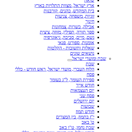
שואה
ארץ ישראל, מצוות התלויות בארץ
בית המקדש, כהנים, קורבנות
זוגיות, משפחה, צניעות
חינוך
אכילה, כשרות, צמחונות
ספר תורה, תפילין, מזוזה, ציצית
גשם, מיים, סביבה, גיאוגרפיה
אומנות, ספורט, פנאי
שאלות ותשובות - הקלטות
נושאים שונים
שבת ומועדי ישראל
שבת
הלוח העברי, מועדי ישראל, ראש חודש - כללי
פסח
ספירת העומר, ל"ג בעומר
חודש אייר
יום העצמאות
פסח שני
יום ירושלים
שבועות
חודש תמוז
י"ז בתמוז, בין המצרים
ט' באב
שבת נחמו, ט"ו באב