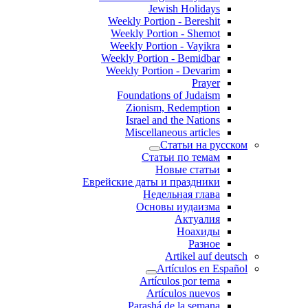
Jewish Holidays
Weekly Portion - Bereshit
Weekly Portion - Shemot
Weekly Portion - Vayikra
Weekly Portion - Bemidbar
Weekly Portion - Devarim
Prayer
Foundations of Judaism
Zionism, Redemption
Israel and the Nations
Miscellaneous articles
Статьи на русском
Статьи по темам
Новые статьи
Еврейские даты и праздники
Недельная глава
Основы иудаизма
Актуалия
Ноахиды
Разное
Artikel auf deutsch
Artículos en Español
Artículos por tema
Artículos nuevos
Parashá de la semana