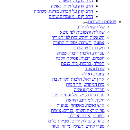
הרב קוק על תשובה
הרב קוק על גלות, גאולה
הרב קוק על חברה, מדינה, מלחמה
הרב קוק - מאמרים שונים
שאלות ותשובות
שלח שאלה לרב
שאלות ותשובות לפי נושא
השאלות והתשובות לפי תאריך
אמונה, תשובה, יסודות התורה
מקורות ופירושיהם
עברית, הלכות דיבור, שמות
חכמים, רבנות, פסיקת הלכה
תפילה, ברכות, בית כנסת
שבת ומועד
ציונות, גאולה
ארץ ישראל, הלכות תלויות בה
בית המקדש, הר הבית
חברה ואקטואליה
עבודה זרה, ישראל והגוים, גיור
חינוך, לימודים, הוראה
איש ואשה, משפחה, צניעות
גוף ומראה חיצוני, בגדים, ציצית
כשרות, אוכל ואכילה
טהרה, נטילת ידיים, טבילת כלים
ספרי קודש, תפילין, מזוזה, גניזה