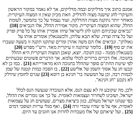
אמנם כתוב איך מדליקים ובמה מדליקים, אך לא נאמר במקור הראשון
והעיקרי לחג שישנה מצוה להדליק. וזאת מכיון שאין זו המצוה העיקרית.
מאוחר יותר נתקנה מצות ההדלקה, ועוד נעמוד על כך בהמשך, לעומת
ההלל, שהוא המצוה העיקרית. מקור אמירת ההלל, אלו הנביאים
[18]
:
"נביאים שביניהם תקנו להן לישראל שיהו אומרין אותו על כל פרק ופרק
ועל כל צרה וצרה, שלא תבא עליהן, ולכשנגאלין אומרים אותו על
גאולתן". ונביאים אלו הם משה אהרן ומרים שתקנו תקנה זו בשעה שעברו
את ים סוף
[19]
. כלומר שתקנה זו עיקרית מאד. ורש"י מפרש
[20]
כשנגאלין ממנה - כגון חנוכה. יוצא, שאכן המצוה העיקרית היא ההלל
בחנוכה. אלו דברים ברורים לכולי עלמא. אך הדברים פשוטים שבעתיים
לפי שיטת החת"ם סופר שההלל בחנוכה הוא מדאורייתא
[21]
. כמו כן לא
קבעו חג על אסוך השמן של אלישע
[22]
, בו הפכה כמות קטנה של שמן
לכמות רבה, וכן על המעשה בר' חנינא בן דוסא
[23]
שגרם לחומץ שידלק
לא נקבע "חג חנינא".
ולכן, מה שקובע זה לא עצם הנס, אלא העובדה שנעשה הנס לכלל
ישראל, ושזכינו לשחרור ועצמאות לאומית. על כך אנו גומרים את ההלל,
כפי שנהגו ישראל מעולם, כגון ביציאת מצרים, שעושים חג על עצמאות
לאומית, אף על פי שהיו עובדי זרה
[24]
, ואף מגלי עריות ושופכי דמים
[25]
, ועל יציאתם של אלו מעבדות לחרות אנו חוגגים עד היום.