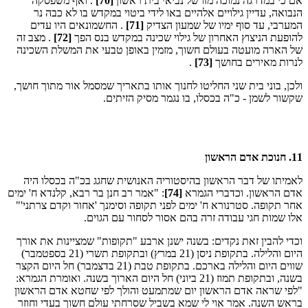
אם כי במדרגה נמוכה מזו של נביאי בית ראשון
[70]
. ואף משפסקה
הנבואה, עדיין גילויים אלהיים באו לידי ביטוי במקדש בו לא כבה נר
המערבי, עד סוף ימיו של שמעון הצדיק
[71]
. החשמונאים היו עדים
להופעת הניצוץ האחרון של גילוי שכינה במקדש בנס הפך
[72]
. מצב זה
של הארה מועטה בעולם חשוך, מזמין באופן טבעי את המשלת השכינה
לנרות מאירים בחושך
[73]
.
ולכן, בוני בית שני החליטו לחנוך אותו בתאריך שמסמל אור מתוך חושך,
שקשור לשמן - כ"ה בכסלו, בו נגמר מסיק הזיתים.
11. חנוכת אדם הראשון
לאמיתו של דבר הראשון בהיסטוריה האנושית שחגג בכ"ה בכסלו היה
אדם הראשון. וכדברי הגמרא
[74]
: "אמר רב חנן בר רבא, קלנדא ח' ימים
אחר תקופה. סטרנורא ח' ימים לפני תקופה וסימנך 'אחור וקדם צרתני'"
אלו שמות חגי עבודה זרה בהם אסור לסחור עם הגוים.
וכדי להבין זאת נקדים: בשנה ישנן ארבע "תקופות" שמציינות את אורך
היום והלילה. בתקופת ניסן (21 במרץ) ובתקופת תשרי (21 בספטמבר)
שווים היום והלילה בארכם. בתקופת טבת (21 בדצמבר) חל היום הקצר
בשנה, ובתקופת תמוז (21 ביוני) חל היום הארוך בשנה. ואומרת הגמרא:
"לפי שראה אדם הראשון יום שמתמעט והולך לפי שחטא אדם הראשון
בראש השנה. אמר אוי לי שמא בשביל שסרחתי עולם חשוך בעדי וחוזר