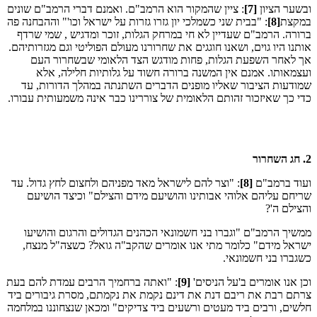
ובשער הציון
[7]
: ציין שהמקור הוא הרמב"ם. ואמנם דברי הרמב"ם שונים
במקצת
[8]
: "בבית שני כשמלכי יון גזרו גזרות על ישראל וכו'" וההבחנה פה
ברורה. הרמב"ם שעדיין לא חי במרחק הגלות, זוכר ומדגיש , שמי שרדף
אותנו היו גוים, ושאנו חוגגים את שחרורנו מעולם הפוליטי וגם מגזרותיהם.
אך לאחר השפעת הגלות, פחות מודגש הצד הלאומי שבשחרור העם
ועצמאותו. אמנם אין המשנה ברורה חשוד על גלותיות חלילה, אלא
שמודעות הציבור שאליו מופנים הדברים השתנתה במהלך הדורות, עד
כדי כך שאיזכור זהותם הלאומית של צוררינו כבר אינה משמעותית עבורו.
2. חג השחרור
ועוד ברמב"ם
[8]
: "וצר להם לישראל מאד מפניהם ולחצום לחץ גדול. עד
שריחם עליהם אלוהי אבותינו והושיעם מידם והצילם" וכיצד הושיעם
והצילם ה'?
ממשיך הרמב"ם "וגברו בני חשמונאי הכהנים הגדולים והרגום והושיעו
ישראל מידם" כלומר מתי אנו אומרים שהקב"ה גואל? כשצה"ל מנצח,
כשגברו בני חשמונאי.
וכן אנו אומרים ב'על הניסים'
[9]
: "ואתה ברחמיך הרבים עמדת להם בעת
צרתם רבת את ריבם דנת את דינם נקמת את נקמתם, מסרת גיבורים ביד
חלשים, ורבים ביד מעטים ורשעים ביד צדיקים" ומכאן שנצחוננו במלחמה