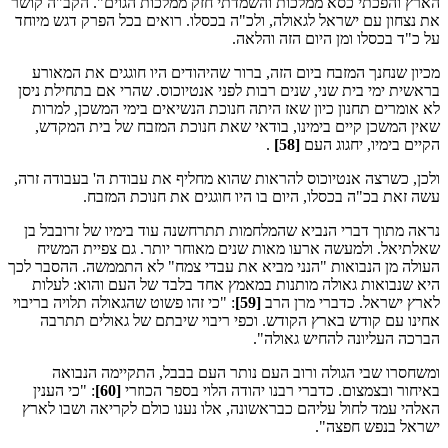
הארץ והפכתי כסא ממלכות והשמדתי חזק ממלכות הגוים". הקב"ה קושר
את נצחון עם ישראל לגאולה, ולכ"ה בכסלו. רואים בכל הפרק דגש מיוחד
על כ"ד בכסלו ומן היום הזה והלאה.
מכיון שנחנך המזבח ביום הזה, ברור שהיהודים היו חוגגים את המאורע
בראשית ימי בית שני, שנים רבות לפני אנטיוכוס. שהרי אם בתחילת ניסן
לא אומרים תחנון כיון שאז היתה חנוכת הנשיאים בימי המשכן, למרות
שאין המשכן קיים בימינו, בודאי שאת חנוכת המזבח של בית המקדש,
הקיים בימיו, יחגוג העם
[58]
.
ולכן, כשרצה אנטיוכוס להראות שהוא מחליף את עבודת ה' בעבודה זרה,
עשה זאת בכ"ה בכסלו, היום בו היו חוגגים את חנוכת המזבח.
נראה מתוך דברי הנביא שהמלחמות תתרחשנה עוד בימיו של זרובבל בן
שאלתיאל. ולמעשה ארעו מאות שנים מאוחר יותר. גם צפיית המשיח
העולה מן הנבואות "הנני מביא את עבדי צמח" לא התממשה. ההסבר לכך
היא שנבואות גאולה מותנות במאמץ אחד בלבד של העם והוא: לעלות
לארץ ישראל. כדברי מרן הרב
[59]
: "כי זהו פשוט שהגאולה תלויה בריבוי
אחינו עם קודש בארץ הקודש. וכפי ריבוי שיבתם של גאולים תתרבה
הברכה העליונה להחיש גאולה".
ומשחסרו שבי הגולה ורוב העם נותר העם בבבל, התקיימה הנבואה
באיחור ובצמצום. כדברי רבנו יהודה הלוי בספר הכוזרי
[60]
: "כי הענין
האלהי עמד לחול עליהם כבראשונה, אלו נענו כולם לקריאה ושבו לארץ
ישראל בנפש חפצה".