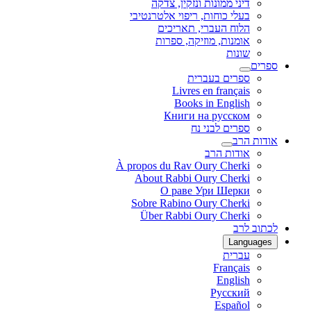
דיני ממונות ונזקין, צדקה
בעלי כוחות, ריפוי אלטרנטיבי
הלוח העברי, תאריכים
אומנות, מוזיקה, ספרות
שונות
ספרים
ספרים בעברית
Livres en français
Books in English
Книги на русском
ספרים לבני נח
אודות הרב
אודות הרב
À propos du Rav Oury Cherki
About Rabbi Oury Cherki
О раве Ури Шерки
Sobre Rabino Oury Cherki
Über Rabbi Oury Cherki
לכתוב לרב
Languages
עברית
Français
English
Русский
Español