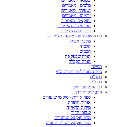
שמואל - מאמרים
מלכים - מאמרים
ישעיהו - מאמרים
ירמיהו - מאמרים
יחזקאל - מאמרים
תרי עשר - מאמרים
כתובים - מאמרים
תורה שבעל פה, משנה, תלמוד
מסכת אבות
תלמוד
חכמים
תורה שבעל פה
תורת הקבלה
תפילה
ספר הכוזרי לרבי יהודה הלוי
רמב"ם
רמח"ל
רבי נחמן מברסלב
הרב קוק ותורתו
ספר אורות - סיכומי שיעורים
אורות התורה
מידות הראי"ה
לנבוכי הדור
הרב קוק על המועדים
הרב קוק על יסודות התורה