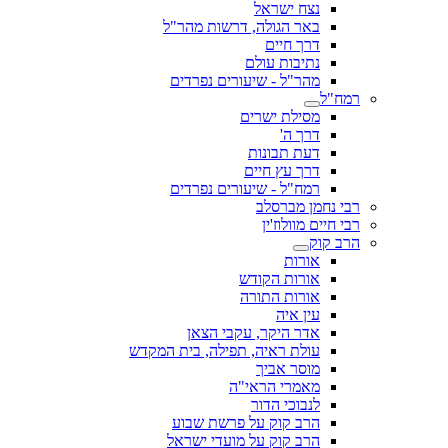
נצח ישראל
באר הגולה, דרשות מהר"ל
דרך חיים
נתיבות עולם
מהר"ל - שיעורים נפרדים
רמח"ל
מסילת ישרים
דרך ה'
דעת תבונות
דרך עץ חיים
רמח"ל - שיעורים נפרדים
רבי נחמן מברסלב
רבי חיים מוולוז'ין
הרב קוק
אורות
אורות הקודש
אורות התורה
עין איה
אדר היקר, עקבי הצאן
עולת ראיה, תפילה, בית המקדש
מוסר אביך
מאמרי הראי"ה
לנבוכי הדור
הרב קוק על פרשת שבוע
הרב קוק על מועדי ישראל