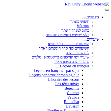
דף הבית
חיפוש באתר
עזור לנו!
כתוב למנהל האתר
כללי שימוש בחומרים מהאתר
שיעורים
השיעורים בעברית לפי נושא
השיעורים לפי סדר הוספתם לאתר
לוח שיעורי הרב
שיעור יומי ועדכונים בוואטסאפ וטלגרם
שיעורי הרב במכון מאיר
Leçons en français
Leçons en français - par sujet
Leçons par ordre chronologique
L'horaire des leçons
Les fêtes juives
Berechite
Chemot
Vayikra
Bamidbar
Devarim
Neviim et Ketouvim