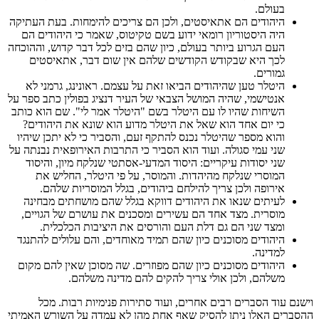
בעולם.
היהודים הם אתאיסטים, ולכן הם צריכים להימחות. בעת העתיקה
היה היסטוריון רומאי ידוע בשם טקיטוס, שאמר כי היהודים הם
העם הגרוע ביותר בעולם, כיון שהם בזים לכל דבר קדוש, וההוכחה
לכך היא שבקודש הקודשים שלהם אין שום דבר, אתאיסטים
גמורים.
היטלר טען שהיהודים הביאו זאת על עצמם. ראונינג, גרמני לא
אנטישמי, שהיה המושל הצבאי של העיר דנציג בפולין כתב ספר על
השיחות שהיו לו עם היטלר בשם "היטלר אמר לי". שם הוא כותב
כי יום אחד הוא שאל את היטלר מדוע הוא שונא את היהודים?
והוא מספר שהיטלר נכנס להתקף זעם, והסביר כי לא יתכן שיהיו
שני עמי סגולה. ועוד הוא הסביר כי התרבות האירופאית נבנתה על
שני יסודות עיקריים: היסוד המדעי-אסתטי שנלקח מיון, והיסוד
המוסרי שנלקח מהיהדות. והמוסר, על פי היטלר, החליש את
אירופה ולכן צריך להילחם ביהודים, בגלל המוסריות שלהם.
לעיתים שנאו את היהודים דווקא בגלל שהם מושחתים מבחינה
מוסרית. מצד אחד הם עשירים ומסכנים את עושרם של הגויים,
ומצד שני הם גם דלת העם והורסים את היציבות הכלכלית.
היהודים מסוכנים כיון שהם תמיד מאוחדים, והם עלולים להתנגד
למדינה.
היהודים מסוכנים כיון שהם מפוזרים. שה מסוכן שאין להם מקום
משלהם, ולכן אולי צריך להקים להם מדינה משלהם.
וישנם עוד הסברים רבים אחרים, ועוד סתירות פנימיות רבות. מכל
ההסברים האלו ניתן להסיק שאף אחת מהן לא עמדה על השורש האמיתי