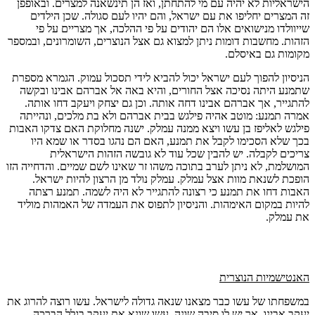
הישראליות לא יהיה עם מי להתחתן, ואז הן תינשאנה למצרים. ובאופפן
זה המצרים יחליפו את עם ישראל, והם יהיו לעם סגולה. שכן הילדים
שייוולדו מנישואים אלו הם יהודים על פי ההלכה, אך מצריים על פי
הזהות. מחשבות דומות ניתן למצוא גם אצל הנוצרים, השומרונים, ובמספר
מקומות גם באיסלם.
הניסיון להפוך לעם ישראל יכול להביא לידי תסכול עמוק. הגמרא מספרת
שתמנע היתה נסיכה אצל החורים, והיא באה אל אברהם אבינו ובקשה
להתגייר, אך אברהם אבינו דחה אותה. וכן גם יצחק ויעקב דחו אותה.
אמרה תמנע: מוטב אהיה פילגש בבית אברהם ולא בת מלכים, ונהייתה
פילגש לאליפז בן עשו ויצא ממנה עמלק. ישנה מחלוקת האם צדקו האבות
בכך שלא הסכימו לקבל את תמנע, האם הם נהגו בסדר או שמא היו
צריכים לקבלה. יש להבין שכל עוד לא גובשה הזהות הישראלית
המושלמת, לא ניתן לערב בתוכה משהו זר שאינו לשם שמיים. והדחייה הזו
הופכת לשנאת מוות אצל עמלק. עמלק נולד מן הרצון להיות ישראל.
האבות דחו את תמנע כי רצונה להתגייר לא היה לשמה. תמנע רצתה
להיות במקום האימהות. והניסיון לתפוס את העמדה של האמהות מוליד
את עמלק.
האנטישמיות הנוצרית
במשפחתו של עשו כבר מצאנו שנאה גדולה לישראל. עשו רוצה להרוג את
יעקב אבינו, אך יש לו סיבה שונה. עשו שונא את יעקב בגלל הברכה