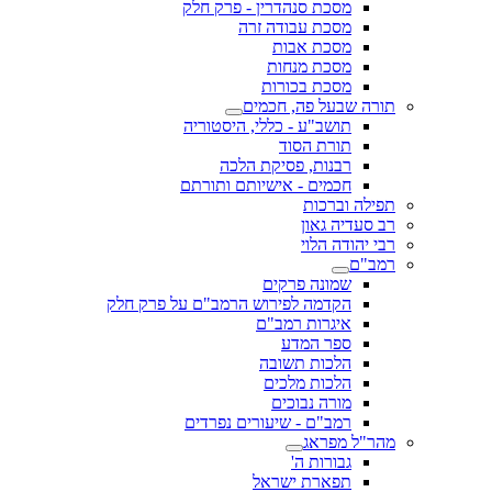
מסכת סנהדרין - פרק חלק
מסכת עבודה זרה
מסכת אבות
מסכת מנחות
מסכת בכורות
תורה שבעל פה, חכמים
תושב"ע - כללי, היסטוריה
תורת הסוד
רבנות, פסיקת הלכה
חכמים - אישיותם ותורתם
תפילה וברכות
רב סעדיה גאון
רבי יהודה הלוי
רמב"ם
שמונה פרקים
הקדמה לפירוש הרמב"ם על פרק חלק
איגרות רמב"ם
ספר המדע
הלכות תשובה
הלכות מלכים
מורה נבוכים
רמב"ם - שיעורים נפרדים
מהר"ל מפראג
גבורות ה'
תפארת ישראל