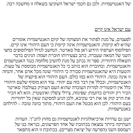
של האנטישמיות. ולכן גם חכמי ישראל השקיעו בשאלה זו מחשבה רבה.
עם ישראל אינו קיים
לפעמים, על מנת לפתור את המצוקה של קיום האנטישמיות אומרים
שהיא לא קיימת. והאנטישמיות אינה קיימת כי העם היהודי אינו קיים.
הפילוסוף הצרפתי הידוע ז'אן פול סארטר, הנחשב לגדול הפילוסופים בחצי
השני של המאה שעברה, כתב בצעירותו חוברת ושמה: הגיגים בדבר
השאלה היהודית. ספר זה נכתב על מנת להשיב מלחמה כנגד האנטישמים
והאנטישמיות. ובחוברת הוא כותב כי כל האנטישמיות מבוססת על טעות.
והטעות היא שהאנטישמיות סבורה כי היהודי שונה מכל אדם אחר, והנחה
זו אינה נכונה. היהודי הוא כמו כולם. העם היהודי הוא פיקציה של
האנטישמיות, ובכלל אין דבר כזה עם יהודי. עוד הוא מוסיף שלעם היהודי
כלל אין היסטוריה למרות העובדה שהוא העם העתיק בעולם!? סארטר
הכיר רק יהודים כדוגמת: שפינוזה, צ'רלי צ'פלין ואינשטיין. הוא לא הכיר
את הרב קוק או את רבי עקיבא, ולכן הגיע למסקנה שאין כל ייחודיות
בעם היהודי. לכן הוא מבטל את העם היהודי, מתוך כוונה טובה – להילחם
באנטישמיות.
ישנן גם עדויות ארכיאולוגיות לאנטישמיות גם מחוץ לתנ"ך. העדות
העתיקה ביותר נמצאה בכתובת של אחד הפרעונים, כנראה בנו של
רעמסס השני (הפרעה של יציאת מצרים). בכתובת זו הוא מתפאר