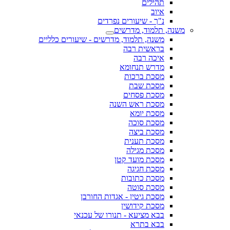
תהילים
איוב
נ"ך - שיעורים נפרדים
משנה, תלמוד, מדרשים
משנה, תלמוד, מדרשים - שיעורים כלליים
בראשית רבה
איכה רבה
מדרש תנחומא
מסכת ברכות
מסכת שבת
מסכת פסחים
מסכת ראש השנה
מסכת יומא
מסכת סוכה
מסכת ביצה
מסכת תענית
מסכת מגילה
מסכת מועד קטן
מסכת חגיגה
מסכת כתובות
מסכת סוטה
מסכת גיטין - אגדות החורבן
מסכת קידושין
בבא מציעא - תנורו של עכנאי
בבא בתרא