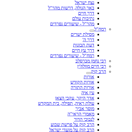
נצח ישראל
באר הגולה, דרשות מהר"ל
דרך חיים
נתיבות עולם
מהר"ל - שיעורים נפרדים
רמח"ל
מסילת ישרים
דרך ה'
דעת תבונות
דרך עץ חיים
רמח"ל - שיעורים נפרדים
רבי נחמן מברסלב
רבי חיים מוולוז'ין
הרב קוק
אורות
אורות הקודש
אורות התורה
עין איה
אדר היקר, עקבי הצאן
עולת ראיה, תפילה, בית המקדש
מוסר אביך
מאמרי הראי"ה
לנבוכי הדור
הרב קוק על פרשת שבוע
הרב קוק על מועדי ישראל