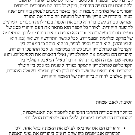
לטרוצקיסטי. ובספרו הוא מסביר שלמרקסיסטים יש פחד לחשוב
ולהתעמת עם הבעיה היהודית, כיון שכל דבר הם מסבירים במונחים
חומרניים של מלחמת מעמדות, אך כאשר מגיעים לעסוק ביהודים ישנה
בעיה. ביהדות יש עדיין שריד של רוחניות וזה סותר את התורה
המרקסיסטית. לשם כך הוא כתב את הספר, בכדי לתת הסברים חומרניים
לתופעה היהודית. לאורך כל הספר הוא מתאר את העם היהודי כסוג של
מעמד חברתי זעיר-בורגני, וכך הוא מכניס גם את היהודים לתוך התיאוריה
של מרקס ומלחמת המעמדות. אבל כאשר התרחשה השואה (בא הוא
עצמו נהרג), הוא הוסיף נספח לספר, בו הוא כותב כי המאבק בין
הקפיטליזם לפרולטריון הגיע לשיאו במלחמה זו, אבל התהפכו היוצרות.
היהודים הם מייצגים את הפרולטריון, ואילו הנאצים את הקפיטליזם. והוא
מוסיף שם הערה חשובה: נראה הדבר כאילו המאבק העולמי בין
הקפיטליזם לפרולטריון התמקד בצורה קיצונית במאבק בין היטלר
והיהודים. אנו רואים שכאשר באים לדון באופן חומרני בשאלה היהודית,
עדיין נאלצים להודות בייחודיות של האומה היהודית.
הסיבות לאנטישמיות
במהלך ההיסטוריה התרבו הניסיונות להסביר את האנטישמיות,
וההסברים הם שונים ומגוונים, ולהלן כמה מהסיבות הבולטות:
היהודים הם אלו שהביאו לעולם את האמונה באל אחד, ולכן
הכופרים אנטישמים כיון שהם רואים ביהודים את נציגי האמונה