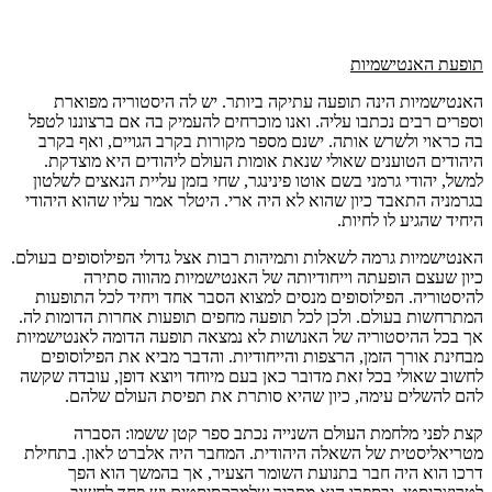
תופעת האנטישמיות
האנטישמיות הינה תופעה עתיקה ביותר. יש לה היסטוריה מפוארת
וספרים רבים נכתבו עליה. ואנו מוכרחים להעמיק בה אם ברצוננו לטפל
בה כראוי ולשרש אותה. ישנם מספר מקורות בקרב הגויים, ואף בקרב
היהודים הטוענים שאולי שנאת אומות העולם ליהודים היא מוצדקת.
למשל, יהודי גרמני בשם אוטו פינינגר, שחי בזמן עליית הנאצים לשלטון
בגרמניה התאבד כיון שהוא לא היה ארי. היטלר אמר עליו שהוא היהודי
היחיד שהגיע לו לחיות.
האנטישמיות גרמה לשאלות ותמיהות רבות אצל גדולי הפילוסופים בעולם.
כיון שעצם הופעתה וייחודיותה של האנטישמיות מהווה סתירה
להיסטוריה. הפילוסופים מנסים למצוא הסבר אחד ויחיד לכל התופעות
המתרחשות בעולם. ולכן לכל תופעה מחפים תופעות אחרות הדומות לה.
אך בכל ההיסטוריה של האנושות לא נמצאה תופעה הדומה לאנטישמיות
מבחינת אורך הזמן, הרצפות והייחודיות. והדבר מביא את הפילוסופים
לחשוב שאולי בכל זאת מדובר כאן בעם מיוחד ויוצא דופן, עובדה שקשה
להם להשלים עימה, כיון שהיא סותרת את תפיסת העולם שלהם.
קצת לפני מלחמת העולם השנייה נכתב ספר קטן ששמו: הסברה
מטריאליסטית של השאלה היהודית. המחבר היה אלברט לאון. בתחילת
דרכו הוא היה חבר בתנועת השומר הצעיר, אך בהמשך הוא הפך