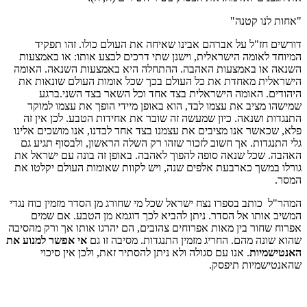
"אחות לנו קטנה"
דורשים חז"ל על אברהם אבינו שאיחה את העולם כולו. זהו תפקיד
המיוחד לאומה הישראלית, וישנן שתי דרכים לבצע אותו: או באמצעות
השנאה או באמצעות האהבה. ההתחלה היא באמצעות השנאה. האומה
הישראלית מאחדת את כל העולם בכך שכל אומות העולם שונאות את
היהודים. האומה הישראלית בצד אחד וכל השאר בצד השני.ברגע
שמישהו מציב את עצמו לבד, הוא באופן מיידי הופך את עצמו למוקד
התנגדות ושנאה. כיון שמעשה זה שובר את אחידות הטבע. לכן אין זה
פלא, שכאשר אנו מציבים את עצמנו בצד אחד לבדנו, אנו מושכים אלינו
גלי התנגדות. אך חשוב לזכור שזהו רק השלה הראשון, ולבסוף תגיע גם
האהבה. שכל שנאה סופה להפוך לאהבה. באופן זה בונה עם ישראל את
גורלו במשך כארבעת אלפים שנה, ויש לקוות שאומות העולם יקלטו את
המסר.
המהר"ל כותב בספרו נצח ישראל שכל מי שחורג מן הסדר מזמין כוח נגדי
המשיב אותו אל הסדר. ניתן להביא לכך דוגמא מן הטבע. אם שמים
אפרוח שחור בין מאות אפרוחים צהובים, הם יהרגו אותו אך ורק מהסיבה
שהוא שונה מהם. החריג מזמין התנגדות. מסיבה זו גם
אי אפשר למנוע את
האנטישמיות
. אנו עם סגולה ולא ניתן להסתיר זאת, ולכן אין סיכוי
שהאנטישמיות תיפסק.