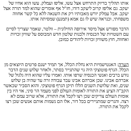
אותו תהליך בדיוק התרחש אצל עשו, אליפז ועמלק. עשו הוא אחיו של
יעקב. גם אליפז קרוב ליעקב דודו, חז"ל אף אומרים שהוא למד תורה אצל
יעקב. אבל עמלק יורש מאבותיו רק את השנאה ללא כל קשר אחווה
משפחתי, וכנראה שיש לו גם אמא (תמנע) שמסיתה אותו.
הדבר מפורש אצל מיסד אירופה החילונית – וולטר, שאמר שצריך לסיים
עם השטויות של הכנסיה ולבנות שלטון חדש המבוסס על שוויון זכויות
ואחווה, חוץ משוויון זכויות ליהודים כמובן.
הערה
: האנטישמיות היא נחלת הכלל, אך תמיד ישנם פרטים היוצאים מן
הכלל. הגרף פוטוצקי היה גוי שהתגייר בסתר, ולאחר שלוש שנים הדבר
נודע ברבים ואנשי הכנסיה שרפו אותו. ואמרו עליו שהוא היה גלגול של
אברהם אבינו. שכן אברהם אבינו עבד עבודה זרה עד שהיה בן שלוש
שנים, ואת שלושת השנים הללו תיקן הגרף פוטוצקי. והוא הסביר שכאשר
הקב"ה הציע את התורה לאומות העולם לפני מעמד הר סיני, אזי היו בין
אומות העולם צדיקים שכן רצו לקבל את התורה, אלא שרוב עמם לא
רצה. והגרים שמתגיירים בכל דור, אלו הם נשמות אותם אנשים שכן רצו
לקבל את התורה.