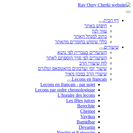
דף הבית
חיפוש באתר
עזור לנו!
כתוב למנהל האתר
כללי שימוש בחומרים מהאתר
שיעורים
השיעורים בעברית לפי נושא
השיעורים לפי סדר הוספתם לאתר
לוח שיעורי הרב
שיעור יומי ועדכונים בוואטסאפ וטלגרם
שיעורי הרב במכון מאיר
Leçons en français
Leçons en français - par sujet
Leçons par ordre chronologique
L'horaire des leçons
Les fêtes juives
Berechite
Chemot
Vayikra
Bamidbar
Devarim
Neviim et Ketouvim