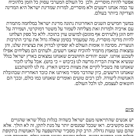
אפשר להיות מוסריים, ולכן כל העולם המערבי עסוק כל הזמן בלהוכיח
עד כמה אנחנו רשעים ולא מוסריים, למרות שמדינת ישראל היא המדינה
הצדיקה ביותר בעולם.
במשך חמישים השנים האחרונות נתונה מדינת ישראל במלחמה מתמדת
עם אויביה ולמרות זאת מצליחה לשמור על משטר דמוקרטי, ושמירה על
יחס הוגן (ולעיתים אף מוגזם) למיעוט עוין בתוכה. ללא כל ספק הצלחנו
להיות מדינה מוסרית, מה שמעמיד בסימן שאלה גדול את ערכי התרבות
הנוצרית. מסיבה זו אומות העולם לא יפסיקו לבדוק את בציציות שלנו, והן
נמצאות במאמץ מתמיד להוכיח שאנו רשעים, ולעתים הם מצליחים אפילו
לשכנע אותנו. ישנם יהודים החושבים שאנחנו נמצאים בארץ ישראל בגלל
שנשיא ארצות הברית מרשה לנו (כיבוש = כי בוש). אבל עלינו לזכור
שאנחנו פה בשביל לקיים את מצוות כיבוש הארץ. נח לנו להשתכנע
שאנחנו הרשעים, כיון שהדבר מסיר מאיתנו את כובד האחריות שבהובלת
האנושות ליעודה. לכן רבים טועים ואומרים שאנחנו כמו כולם, ובכך הם
חוטאים לעצמם, לנו ולכל העולם.
סיום
יש אנשים שהתייאשו מעם ישראל כשהיה בגלות בגלל שראו שהגויים
אינם מקשיבים. ראו שככל שמנסים יותר על מנת לתקן, זה לא הולך. אלא
שהם טעו טעות גדולה. הרב קוק מסביר שההשפעה על האנושות בתקופת