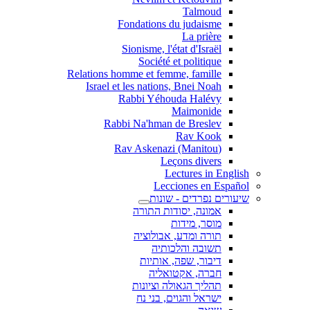
Talmoud
Fondations du judaisme
La prière
Sionisme, l'état d'Israël
Société et politique
Relations homme et femme, famille
Israel et les nations, Bnei Noah
Rabbi Yéhouda Halévy
Maimonide
Rabbi Na'hman de Breslev
Rav Kook
(Rav Askenazi (Manitou
Leçons divers
Lectures in English
Lecciones en Español
שיעורים נפרדים - שונות
אמונה, יסודות התורה
מוסר, מידות
תורה ומדע, אבולוציה
תשובה והלכותיה
דיבור, שפה, אותיות
חברה, אקטואליה
תהליך הגאולה וציונות
ישראל והגוים, בני נח