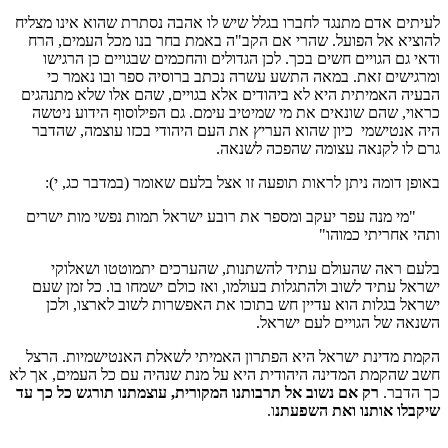
לעיתים אדם מתנגד לחברו בגלל שיש לו אהבה נסתרת שהוא אינו מצליח
להוציא אל הפועל. שהרי אם הקב"ה באמת בחר בנו מכל העמים, הרח
ודאי גם הגויים חשים בכך. לכן הגדולים והחכמים שבגויים כן הרגישו
ומרגישים זאת. במאה התשע עשרה נכתב ברוסיה ספר ובו נאמר כי
הבעיה האמיתית היא לא ביהודים אלא בגויים, שהם אלו שלא מתנהגים
כראוי, שהם שונאים את מי שמיטיב עימם. גם הפילוסוף הידוע ניטשה
היה אנטישמי כיון שהוא העריץ את העם היהודי בכזו עוצמה, שהדבר
גרם לו לקנאה עצומה שהפכה לשנאה.
באופן דומה ניתן לראות תופעה זו אצל בלעם שאומר (במדבר כג, י):
"מי מנה עפר יעקב ומספר את רובע ישראל תמות נפשי מות ישרים
ותהי אחריתי כמוהו"
בלעם ראה שהעולם עתיד להשתנות, שהערכים יתמוטטו ושאלוקי
ישראל עתיד לשוב ולהתגלות בעולמו, ואז כולם ישמחו בו. כל זמן שעם
ישראל בגלות הוא עדיין חש בתוכו את האפשרות לשוב לארצו, ולכן
השנאה של הגויים לעם ישראל.
הקמת מדינת ישראל היא הפתרון האמיתי לשאלת האנטישמיות. הרצל
חשב שהקמת המדינה היהודית היא על מנת שנהיה עם כל העמים, אך לא
כך הדבר.
רק אם נשוב אל תרבותנו המקורית, עוצמתנו תורגש כל כך עד
שיקבלו אותנו ואת השפעתנ
ו.