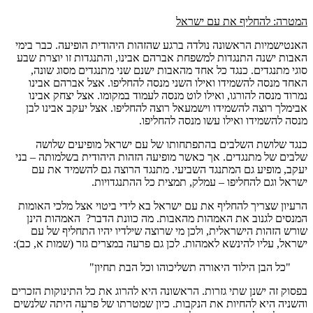
המטרה: להחליף את עם ישראל
האנטישמיות הראשונה נולדה ברגע שהזהות היהודית הופיעה. כבר בימי
האבות ישנה התנגדות למשפחת אברהם אבינו, והתנגדות זו יוצרת שבע
סוגי מתנגדים. כנגד כל אחד מהאבות ישנם שני מתנגדים מסוג שונה,
האחד מנסה להשמידו ואילו השני מנסה להחליפו. אצל אברהם אבינו
נמרוד מנסה להורגו, ואילו לוט מנסה לעמוד במקומו. אצל יצחק אבינו
אבימלך רוצה להשמידו וישמעאל רוצה להחליפו. אצל יעקב אבינו לבן
מנסה להשמידו ואילו עשו מנסה להחליפו.
כנגד שלושת השלבים בהתפתחותו של עם ישראל מופיעים שלושה
שלבים של מתנגדים. אך כאשר מופיעה הזהות היהודית בשלמותה – בני
יעקב, מופיע גם המתנגד השביעי. מתנגד הרוצה גם להשמיד את עם
ישראל וגם להחליפו – עמלק, תמצית כל ההתנגדויות.
הרעיון שצריך להחליף את עם ישראל בא לידי ביטוי אצל מלכי האומות
המנסים לגנוב את האמהות מהאבות. מה כוונת הדבר? האמהות הינן
שורש הזהות הישראלית, ולכן מי שרוצה שילדיו יהיו התחליף של עם
ישראל, עליו להינשא לאמהות. לכן גם פרעה במצרים גזר (שמות א, כב):
"כל הבן הילוד היאורה תשליכוהו וכל הבת תחיון"
בפסוק זה ישנן שתי גזרות. הראשונה היא להרוג את כל התינוקות הזכרים
והשניה היא להחיות את הנקבות. כיון שמטרתו של פרעה היתה שלנשים