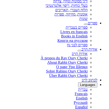
דיני ממונות ונזקין, צדקה
בעלי כוחות, ריפוי אלטרנטיבי
הלוח העברי, תאריכים
אומנות, מוזיקה, ספרות
שונות
ספרים
ספרים בעברית
Livres en français
Books in English
Книги на русском
ספרים לבני נח
אודות הרב
אודות הרב
À propos du Rav Oury Cherki
About Rabbi Oury Cherki
О раве Ури Шерки
Sobre Rabino Oury Cherki
Über Rabbi Oury Cherki
לכתוב לרב
Languages
עברית
Français
English
Русский
Español