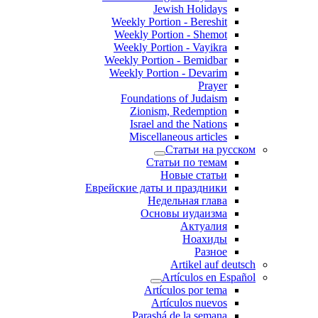
Jewish Holidays
Weekly Portion - Bereshit
Weekly Portion - Shemot
Weekly Portion - Vayikra
Weekly Portion - Bemidbar
Weekly Portion - Devarim
Prayer
Foundations of Judaism
Zionism, Redemption
Israel and the Nations
Miscellaneous articles
Статьи на русском
Статьи по темам
Новые статьи
Еврейские даты и праздники
Недельная глава
Основы иудаизма
Актуалия
Ноахиды
Разное
Artikel auf deutsch
Artículos en Español
Artículos por tema
Artículos nuevos
Parashá de la semana