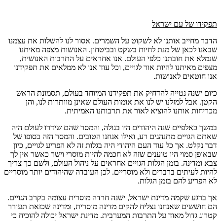
תפקידו של עם ישראל
הדבר מחייב אותנו לא לשקוט על השמרים. אסור לנו להשלות את עצמנו
שבאנו לכאן של מנת לחיות בשקט ובביטחון. האנושות מצפה מאיתנו
שנמלא את חובתנו כלפי העולם. אנו אחראים על התרבות האנושית,
מצפים מאיתנו להיות אור לגויים, וכל עוד אנו לא ממלאים את תפקידנו
אנו חוטאים לאנושות.
כיום ישנה נטייה להדחיק את תפקידנו המיוחד בעולם, תסמונת הראש
הקטן. אבל למזלנו יש לנו את אומות העולם שאינן מוותרות לנו, והן
מכריחות אותנו להוציא לאור את תרבותנו האמיתית.
במשך כאלפיים שנה היהודים היו בגולה, והמסר שהם שידרו לעולם היה
שאתם הגויים מתנהגים רע, ואילו אנחנו הטובים. והמסר הזה בסופו של
דבר נקלט. אך כל עוד העם היהודי היה בגלות זה לא הפריע לגויים, כיון
שבאופן סמוי היו טוענים שזה לא חכמה להיות מוסרי וישר כאשר אין לך
צבא ומדינה. בזמן הגלות הגויים אחראים על ניהול העולם, ולשם כך צריך
להיות לעיתים ברברים ולא מוסריים. לכן העובדה שהיהודים יותר מוסריים
לא הפריע להם בזמן הגלות.
אך ברגע שקמה מדינת ישראל, ישנה חרדה מוסרית עצומה בקרב הגויים.
הם חוששים שאנחנו נצליח להקים מדינה מוסרית, ומדינה שכזאת תעורר
קטרוג גדול מאוד על התרבות המערבית. מדינת ישראל יכולה להוכיח כי