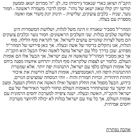
הקב"ה ושואג כארי שנאמר (ירמיהו כה, ל): "ה' ממרום ישאג וממעון
קודשו יתן קולו שאוג ישאג של נוהו". וסימן לדבר: משמרה ראשונה - חמור
נוער, שניה - כלבים צועקים, שלישית – תינוק יונק משדי אמו ואשה
מספרת עם בעלה.
המהר"ל מסביר שאגדה זו הינה משל לגלות, ושלושת המשמרות הינן
שלושה שלבים בגלות. שני השלבים הראשונים: חמור נוער וכלבים צועקים
הם משל לצרות שהגויים עושים לישראל. אך לקראת סוף הלילה, סוף
הגלות, אנו נתקלים בדימוי של אשה ובעלה. אך כאן פירושו של המהר"ל
מפתיע. שכן בדרך כלל עם ישראל נמשל לאשה ואילו הבעל הוא הקב"ה.
אך כאן מסביר המהר"ל שהאשה זה עם ישראל, אך הבעל אלו הם אומות
העולם. כלומר יש לצפות שלקראת סוף הגלות יתרחש איזשהו מפנה ביחס
של אומות העולם כלפי עם ישראל, התנהגות יפה יותר. אלא שמטרת
ההתנהגות היפה הזו, האמנסיפציה, אומות העולם דורשות את איבוד
הזהות היהודית. זכויות תמורת זהות – זוהי הנוסחה שמציעים הגויים.
כידוע, הבעל מסמל את החלק הפועל ואילו האשה את החלק הנפעל. ומצב
זה ימשך עד שנשתחרר מאומות העולם ונחזור לקשר האידיאלי של עם
ישראל והקב"ה, האשה ובעלה. ישנה ציפייה למערכת יחסים הרמונית עם
אומות העולם, אך כל עוד עם ישראל בגלות לא יכולה להיווצר מערכת
יחסים אמיתית.
אהבה נסתרת