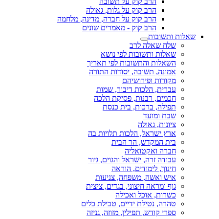
הרב קוק על תשובה
הרב קוק על גלות, גאולה
הרב קוק על חברה, מדינה, מלחמה
הרב קוק - מאמרים שונים
שאלות ותשובות
שלח שאלה לרב
שאלות ותשובות לפי נושא
השאלות והתשובות לפי תאריך
אמונה, תשובה, יסודות התורה
מקורות ופירושיהם
עברית, הלכות דיבור, שמות
חכמים, רבנות, פסיקת הלכה
תפילה, ברכות, בית כנסת
שבת ומועד
ציונות, גאולה
ארץ ישראל, הלכות תלויות בה
בית המקדש, הר הבית
חברה ואקטואליה
עבודה זרה, ישראל והגוים, גיור
חינוך, לימודים, הוראה
איש ואשה, משפחה, צניעות
גוף ומראה חיצוני, בגדים, ציצית
כשרות, אוכל ואכילה
טהרה, נטילת ידיים, טבילת כלים
ספרי קודש, תפילין, מזוזה, גניזה