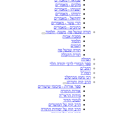
שמואל - מאמרים
מלכים - מאמרים
ישעיהו - מאמרים
ירמיהו - מאמרים
יחזקאל - מאמרים
תרי עשר - מאמרים
כתובים - מאמרים
תורה שבעל פה, משנה, תלמוד
מסכת אבות
תלמוד
חכמים
תורה שבעל פה
תורת הקבלה
תפילה
ספר הכוזרי לרבי יהודה הלוי
רמב"ם
רמח"ל
רבי נחמן מברסלב
הרב קוק ותורתו
ספר אורות - סיכומי שיעורים
אורות התורה
מידות הראי"ה
לנבוכי הדור
הרב קוק על המועדים
הרב קוק על יסודות התורה