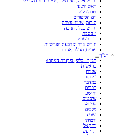
חודש אלול, חגי תשרי, ימים נוראים - כללי
ראש השנה
צום גדליה
יום הכיפורים
סוכות, שמיני עצרת
חודש כסלו, חנוכה
י' בטבת
ט"ו בשבט
חודש אדר וארבעת הפרשיות
פורים, מגילת אסתר
תנ"ך
תנ"ך - כללי, ביקורת המקרא
בראשית
שמות
ויקרא
במדבר
דברים
יהושע
שופטים
שמואל
מלכים
ישעיהו
ירמיהו
יחזקאל
תרי עשר