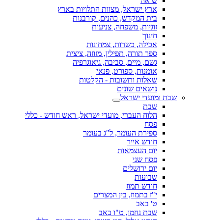
שואה
ארץ ישראל, מצוות התלויות בארץ
בית המקדש, כהנים, קורבנות
זוגיות, משפחה, צניעות
חינוך
אכילה, כשרות, צמחונות
ספר תורה, תפילין, מזוזה, ציצית
גשם, מיים, סביבה, גיאוגרפיה
אומנות, ספורט, פנאי
שאלות ותשובות - הקלטות
נושאים שונים
שבת ומועדי ישראל
שבת
הלוח העברי, מועדי ישראל, ראש חודש - כללי
פסח
ספירת העומר, ל"ג בעומר
חודש אייר
יום העצמאות
פסח שני
יום ירושלים
שבועות
חודש תמוז
י"ז בתמוז, בין המצרים
ט' באב
שבת נחמו, ט"ו באב