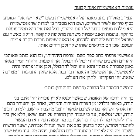
עוצמת האנטישמיות אינה קבועה
הנצי"ב מוולוז'ין כתב מאמר על האנטישמיות בשם "שאר ישראל" המופיע
בסוף פירושו לשיר השירים, ושם הוא מסביר כי למרות שהאנטישמיות
היא מולדת מעצם טבעו של העם היהודי, בכל זאת אין היא תמיד פועלת
בחוזקה. עוצמת האנטישמיות משתנה מתקופה לתקופה. דווקא כאשר עם
ישראל מתכחש ליהדותו ולזהותו, אז האנטישמיות גוברת בקרב אומות
העולם. שכן הם מרגישים שזהו שקר ולכן דוחים אותו.
אנטישמי צרפתי כתב ספר בשם "צרפת היהודית", ובו הוא כותב שאוהבי
היהודים חושבים שהיהודי יכול להתבולל, אך זו טעות. היהודי תמיד נשאר
נאמן למסורת אבותיו והוא אינו יכול להתבולל, ולכן אותו צרפתי נהיה
לאנטישמי. אך אנטישמי זה אמר דבר נכון, אלא שאין התנהגות זו מצריכה
שנאה. זהו תפקידנו - לתקן את העולם.
ה"משך חכמה" על התורה (פרשת בחוקותי) כותב:
כך היה דרכה של האומה, שכאשר יכנסו לארץ נוכריה יהיו אינם בני
תורה, כאשר נדלדלו מן הצרות והגזירות והגירוש, ואחר כך יתעורר בהם
רוח אלוקי השואף בם להשיבם למקור חוצבו מחצבת קדשם. ילמדו, ירביצו
תורה, יעשו נפלאות, עד כי יעמוד קרן התורה על רומו ושיאו, הלא אין ביד
הדור להוסיף מה להתגדר נגד אבותם. מה יעשה חפץ האדם העשוי
להתגדר ולחדש, יבקר ברעיון כוזב את אשר הנחילו אבותינו, ישער חדשות
בשכוח מה היה לאומתו בהתנודדו בים התלאות, ויהיה מה, עוד מעט ישוב