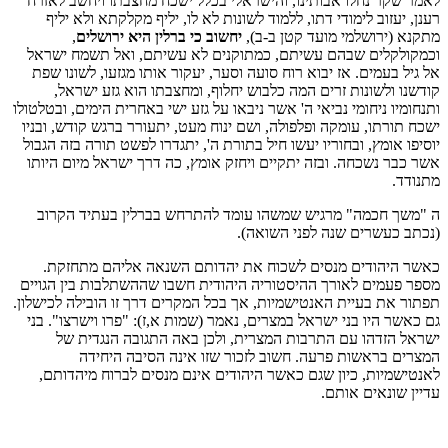
לאמר שקר נחלו אבותינו, והישראלי בכלל ישכח מחצבתו ויחשב לאזרח
רענן, יעזוב לימודי דתו, ללמוד לשונות לא לו, יליף מקלקתא ולא יליף
מתקנא (ירושלמי מועד קטן ב-ב),
יחשוב כי ברלין היא ירושלים
,
וכמקולקלים שבהם עשיתם, כמתוקנים לא עשיתם, ואל תשמח ישראל
אל גיל בעמים. אז יבוא רוח סועה וסער, יעקור אותו מגזעו, לשונו שפת
קודשנו ולשונות זרים המה כלבוש יחלוף, ומחצבתו הוא גזע ישראל,
ותנחומיו ניחומי נביאי ה' אשר ניבאו על גזע ישי באחרית הימים, ובטלטולו
ישכח תורתו, עומקה ופלפולה, ושם ינוח מעט, יתעורר ברגש קודש, ובניו
יוסיפו אומץ, ובחוריו יעשו חיל בתורת ה', יתגדרו לפשט תורה בזה הגבול
אשר כבר נשכחה. ובזה יתקיים ויחזק אומץ, כה דרך ישראל מיום היותו
מתנודד.
ה "משך חכמה" מרגיש שמשהו עומד להתרחש בברלין בעתיד הקרוב
(נכתב כעשרים שנה לפני השואה).
כאשר היהודים מנסים לשכוח את יהדותם השנאה אליהם מתחזקת.
מספר פעמים לאורך ההיסטוריה היהודית חשבו שההשתלבות בין הגויים
תפתור את בעיית האנטישמיות, אך בכל המקרים דרך זו הובילה לכישלון.
גם כאשר היו בני ישראל במצרים, נאמר (שמות א,ז): "פרו וישרצו". בני
ישראל הזדהו עם התרבות המצרית, ולכן באה התגובה הנגדית של
המצרים בראשות פרעה. חשוב לזכור שזו אינה הסיבה היחידה
לאנטישמיות, כיון שגם כאשר היהודים אינם מנסים לברוח מיהדותם,
עדיין שונאים אותם.