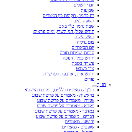
יום ירושלים
שבועות
י"ז בתמוז, תקופת בין המצרים
תשעה באב
שבת נחמו, ט"ו באב
חודש אלול, חגי תשרי, ימים נוראים
ראש השנה
צום גדליה
יום הכיפורים
סוכות, שמחת תורה
חודש כסלו, חנוכה
עשרה בטבת
ט"ו בשבט
חודש אדר, ארבעת הפרשיות
פורים
תנ"ך
תנ"ך - מאמרים כלליים, ביקורת המקרא
בראשית - מאמרים על פרשת שבוע
שמות - מאמרים על פרשת שבוע
ויקרא - מאמרים על פרשת שבוע
במדבר - מאמרים על פרשת שבוע
דברים - מאמרים על פרשת שבוע
יהושע - מאמרים
שופטים - מאמרים