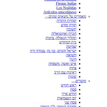
Fiestas Judías
Los Noájidas
Artículos misceláneos
מאמרים על נושאים שונים
יסודות התורה
תורה ומדע
תשובה
חברה ואקטואליה
תהליך הגאולה, ציונות
בית המקדש
שמיטה
ישראל והגוים, בני נח, עבודה זרה
השואה
חינוך
איש ואשה, משפחה
צחוק
ראינות עם הרב
שונות
מועדים
ראש חודש
פסח
חודש אייר
יום העצמאות
פסח שני
ספירת העומר, ל"ג בעומר