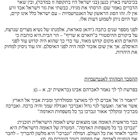
בכיבושיו בארץ כנען (בני ישראל היו בתקופה זו במדבר), ובין שאר
הדברים נאמר שם: הרסתי את מגידו, כבשתי את גזר וישראל אבד זרע
אין לו. זהו הסוג הראשון של האנטישמיות – עם ישראל כלל אינו קיים,
ועד היום ניתן לשמוע דעות אלו.
לפני מספר שנים כתבה ג'יהאן סאדאת, אלמנתו של נשיא מצרים שנרצח,
על ביקורם ההיסטורי ב"חארם א שריף" – הר הבית.היא כותבת כי
החארם הוא מקום קדוש מאוד, עד כדי כך שהוא היה קדוש עוד לפני
האיסלם. אך אין שום אזכור למה היה לפני האיסלם. זהו עוד ניסיון למחוק
את היהדות.
ההסבר המהותי לאנטישמיות
בפרשת לך לך נאמר לאברהם אבינו (בראשית יב, א – ג):
"ויאמר ה' אל אברם לך לך מארצך וממולדתך ומבית אביך אל הארץ
אשר אראך. ואעשך לגוי גדול ואברכך ואגדלה שמך והיה ברכה. ואברכה
מברכיך ומקללך אאור ונברכו בך כל משפחות האדמה"
כבר מראשית האומה אנו מוצאים שיש לאומה הישראלית תוכנית:
"ונברכו בך כל משפחות האדמה". המטרה של האומה הישראלית היא
לחבר ולאחד את כל העולם. המילה "ונברכו" היא מלשון להבריך – לחבר
את הגפנים לאדמה. את הפסוק בשיר השירים (ח, ח):