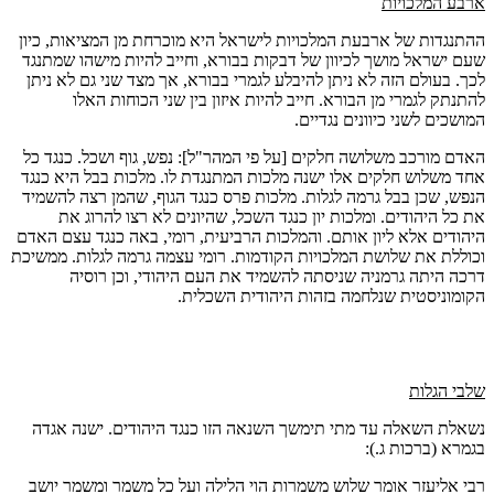
ארבע המלכויות
ההתנגדות של ארבעת המלכויות לישראל היא מוכרחת מן המציאות, כיון
שעם ישראל מושך לכיוון של דבקות בבורא, וחייב להיות מישהו שמתנגד
לכך. בעולם הזה לא ניתן להיבלע לגמרי בבורא, אך מצד שני גם לא ניתן
להתנתק לגמרי מן הבורא. חייב להיות איזון בין שני הכוחות האלו
המושכים לשני כיוונים נגדיים.
האדם מורכב משלושה חלקים [על פי המהר"ל]: נפש, גוף ושכל. כנגד כל
אחד משלוש חלקים אלו ישנה מלכות המתנגדת לו. מלכות בבל היא כנגד
הנפש, שכן בבל גרמה לגלות. מלכות פרס כנגד הגוף, שהמן רצה להשמיד
את כל היהודים. ומלכות יון כנגד השכל, שהיונים לא רצו להרוג את
היהודים אלא ליון אותם. והמלכות הרביעית, רומי, באה כנגד עצם האדם
וכוללת את שלושת המלכויות הקודמות. רומי עצמה גרמה לגלות. ממשיכת
דרכה היתה גרמניה שניסתה להשמיד את העם היהודי, וכן רוסיה
הקומוניסטית שנלחמה בזהות היהודית השכלית.
שלבי הגלות
נשאלת השאלה עד מתי תימשך השנאה הזו כנגד היהודים. ישנה אגדה
בגמרא (ברכות ג.):
רבי אליעזר אומר שלוש משמרות הוי הלילה ועל כל משמר ומשמר יושב