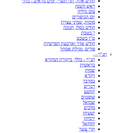
חודש אלול, חגי תשרי, ימים נוראים - כללי
ראש השנה
צום גדליה
יום הכיפורים
סוכות, שמיני עצרת
חודש כסלו, חנוכה
י' בטבת
ט"ו בשבט
חודש אדר וארבעת הפרשיות
פורים, מגילת אסתר
תנ"ך
תנ"ך - כללי, ביקורת המקרא
בראשית
שמות
ויקרא
במדבר
דברים
יהושע
שופטים
שמואל
מלכים
ישעיהו
ירמיהו
יחזקאל
תרי עשר