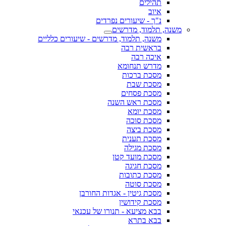
תהילים
איוב
נ"ך - שיעורים נפרדים
משנה, תלמוד, מדרשים
משנה, תלמוד, מדרשים - שיעורים כלליים
בראשית רבה
איכה רבה
מדרש תנחומא
מסכת ברכות
מסכת שבת
מסכת פסחים
מסכת ראש השנה
מסכת יומא
מסכת סוכה
מסכת ביצה
מסכת תענית
מסכת מגילה
מסכת מועד קטן
מסכת חגיגה
מסכת כתובות
מסכת סוטה
מסכת גיטין - אגדות החורבן
מסכת קידושין
בבא מציעא - תנורו של עכנאי
בבא בתרא