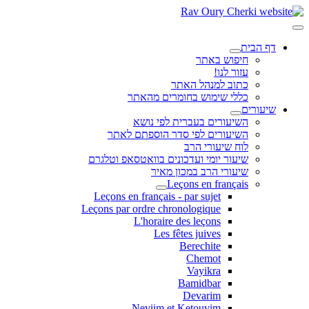
דף הבית
חיפוש באתר
עזור לנו!
כתוב למנהל האתר
כללי שימוש בחומרים מהאתר
שיעורים
השיעורים בעברית לפי נושא
השיעורים לפי סדר הוספתם לאתר
לוח שיעורי הרב
שיעור יומי ועדכונים בוואטסאפ וטלגרם
שיעורי הרב במכון מאיר
Leçons en français
Leçons en français - par sujet
Leçons par ordre chronologique
L'horaire des leçons
Les fêtes juives
Berechite
Chemot
Vayikra
Bamidbar
Devarim
Neviim et Ketouvim