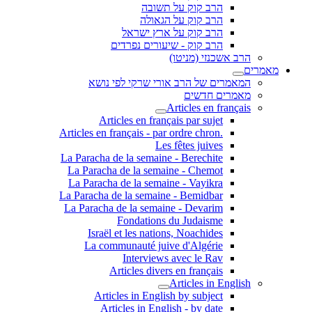
הרב קוק על תשובה
הרב קוק על הגאולה
הרב קוק על ארץ ישראל
הרב קוק - שיעורים נפרדים
הרב אשכנזי (מניטו)
מאמרים
המאמרים של הרב אורי שרקי לפי נושא
מאמרים חדשים
Articles en français
Articles en français par sujet
.Articles en français - par ordre chron
Les fêtes juives
La Paracha de la semaine - Berechite
La Paracha de la semaine - Chemot
La Paracha de la semaine - Vayikra
La Paracha de la semaine - Bemidbar
La Paracha de la semaine - Devarim
Fondations du Judaisme
Israël et les nations, Noachides
La communauté juive d'Algérie
Interviews avec le Rav
Articles divers en français
Articles in English
Articles in English by subject
Articles in English - by date