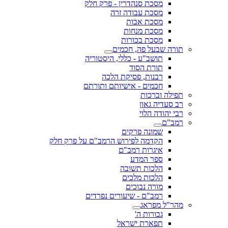
מסכת סנהדרין - פרק חלק
מסכת עבודה זרה
מסכת אבות
מסכת מנחות
מסכת בכורות
תורה שבעל פה, חכמים
תושב"ע - כללי, היסטוריה
תורת הסוד
רבנות, פסיקת הלכה
חכמים - אישיותם ותורתם
תפילה וברכות
רב סעדיה גאון
רבי יהודה הלוי
רמב"ם
שמונה פרקים
הקדמה לפירוש הרמב"ם על פרק חלק
איגרות רמב"ם
ספר המדע
הלכות תשובה
הלכות מלכים
מורה נבוכים
רמב"ם - שיעורים נפרדים
מהר"ל מפראג
גבורות ה'
תפארת ישראל