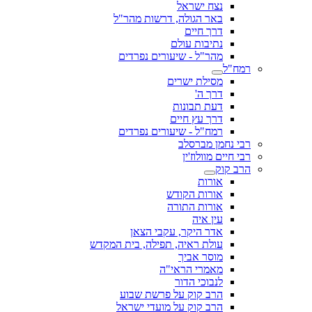
נצח ישראל
באר הגולה, דרשות מהר"ל
דרך חיים
נתיבות עולם
מהר"ל - שיעורים נפרדים
רמח"ל
מסילת ישרים
דרך ה'
דעת תבונות
דרך עץ חיים
רמח"ל - שיעורים נפרדים
רבי נחמן מברסלב
רבי חיים מוולוז'ין
הרב קוק
אורות
אורות הקודש
אורות התורה
עין איה
אדר היקר, עקבי הצאן
עולת ראיה, תפילה, בית המקדש
מוסר אביך
מאמרי הראי"ה
לנבוכי הדור
הרב קוק על פרשת שבוע
הרב קוק על מועדי ישראל