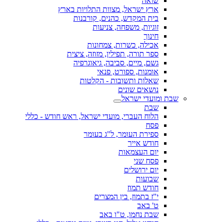
שואה
ארץ ישראל, מצוות התלויות בארץ
בית המקדש, כהנים, קורבנות
זוגיות, משפחה, צניעות
חינוך
אכילה, כשרות, צמחונות
ספר תורה, תפילין, מזוזה, ציצית
גשם, מיים, סביבה, גיאוגרפיה
אומנות, ספורט, פנאי
שאלות ותשובות - הקלטות
נושאים שונים
שבת ומועדי ישראל
שבת
הלוח העברי, מועדי ישראל, ראש חודש - כללי
פסח
ספירת העומר, ל"ג בעומר
חודש אייר
יום העצמאות
פסח שני
יום ירושלים
שבועות
חודש תמוז
י"ז בתמוז, בין המצרים
ט' באב
שבת נחמו, ט"ו באב