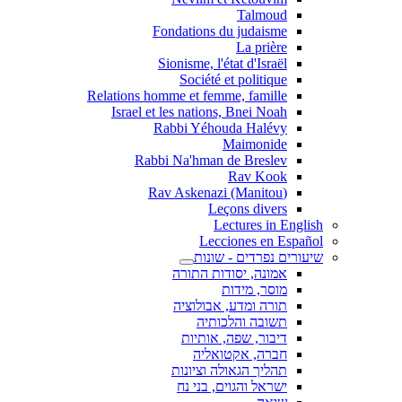
Talmoud
Fondations du judaisme
La prière
Sionisme, l'état d'Israël
Société et politique
Relations homme et femme, famille
Israel et les nations, Bnei Noah
Rabbi Yéhouda Halévy
Maimonide
Rabbi Na'hman de Breslev
Rav Kook
(Rav Askenazi (Manitou
Leçons divers
Lectures in English
Lecciones en Español
שיעורים נפרדים - שונות
אמונה, יסודות התורה
מוסר, מידות
תורה ומדע, אבולוציה
תשובה והלכותיה
דיבור, שפה, אותיות
חברה, אקטואליה
תהליך הגאולה וציונות
ישראל והגוים, בני נח