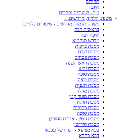
תהילים
איוב
נ"ך - שיעורים נפרדים
משנה, תלמוד, מדרשים
משנה, תלמוד, מדרשים - שיעורים כלליים
בראשית רבה
איכה רבה
מדרש תנחומא
מסכת ברכות
מסכת שבת
מסכת פסחים
מסכת ראש השנה
מסכת יומא
מסכת סוכה
מסכת ביצה
מסכת תענית
מסכת מגילה
מסכת מועד קטן
מסכת חגיגה
מסכת כתובות
מסכת סוטה
מסכת גיטין - אגדות החורבן
מסכת קידושין
בבא מציעא - תנורו של עכנאי
בבא בתרא