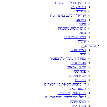
תהליך הגאולה, ציונות
בית מקדש
שמיטה
ישראל והגוים, בני נח, ע"ז
השואה
חינוך
איש ואשה, משפחה
צחוק
ראינות עם הרב
שונות
מועדים
ראש חודש
פסח
ספירת העומר, ל"ג בעומר
חודש אייר
יום העצמאות
פסח שני
יום ירושלים
שבועות
י"ז בתמוז, תקופת בין המצרים
תשעה באב
שבת נחמו, ט"ו באב
אלול, חגי תשרי, ימים נוראים
ראש השנה
צום גדליה