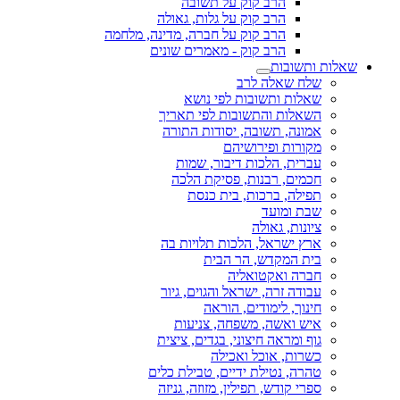
הרב קוק על תשובה
הרב קוק על גלות, גאולה
הרב קוק על חברה, מדינה, מלחמה
הרב קוק - מאמרים שונים
שאלות ותשובות
שלח שאלה לרב
שאלות ותשובות לפי נושא
השאלות והתשובות לפי תאריך
אמונה, תשובה, יסודות התורה
מקורות ופירושיהם
עברית, הלכות דיבור, שמות
חכמים, רבנות, פסיקת הלכה
תפילה, ברכות, בית כנסת
שבת ומועד
ציונות, גאולה
ארץ ישראל, הלכות תלויות בה
בית המקדש, הר הבית
חברה ואקטואליה
עבודה זרה, ישראל והגוים, גיור
חינוך, לימודים, הוראה
איש ואשה, משפחה, צניעות
גוף ומראה חיצוני, בגדים, ציצית
כשרות, אוכל ואכילה
טהרה, נטילת ידיים, טבילת כלים
ספרי קודש, תפילין, מזוזה, גניזה