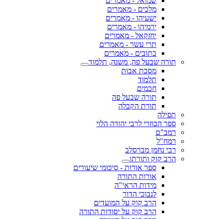
שמואל - מאמרים
מלכים - מאמרים
ישעיהו - מאמרים
ירמיהו - מאמרים
יחזקאל - מאמרים
תרי עשר - מאמרים
כתובים - מאמרים
תורה שבעל פה, משנה, תלמוד
מסכת אבות
תלמוד
חכמים
תורה שבעל פה
תורת הקבלה
תפילה
ספר הכוזרי לרבי יהודה הלוי
רמב"ם
רמח"ל
רבי נחמן מברסלב
הרב קוק ותורתו
ספר אורות - סיכומי שיעורים
אורות התורה
מידות הראי"ה
לנבוכי הדור
הרב קוק על המועדים
הרב קוק על יסודות התורה