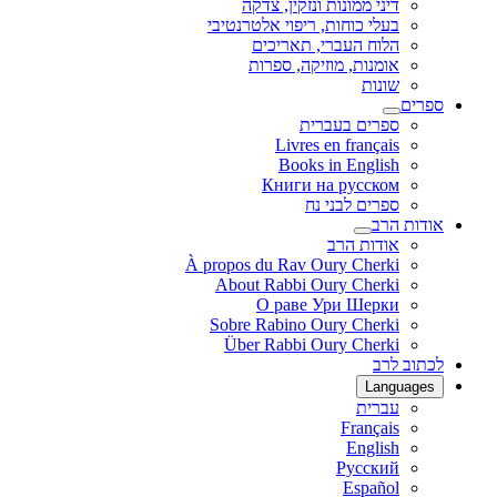
דיני ממונות ונזקין, צדקה
בעלי כוחות, ריפוי אלטרנטיבי
הלוח העברי, תאריכים
אומנות, מוזיקה, ספרות
שונות
ספרים
ספרים בעברית
Livres en français
Books in English
Книги на русском
ספרים לבני נח
אודות הרב
אודות הרב
À propos du Rav Oury Cherki
About Rabbi Oury Cherki
О раве Ури Шерки
Sobre Rabino Oury Cherki
Über Rabbi Oury Cherki
לכתוב לרב
Languages
עברית
Français
English
Русский
Español