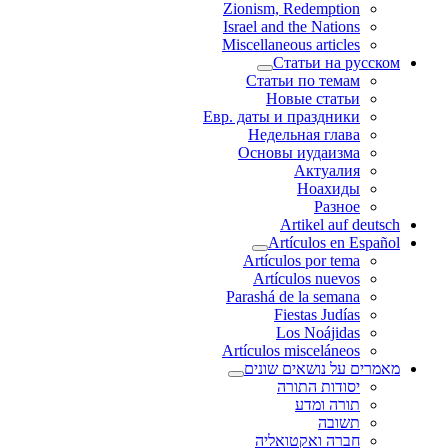
Zionism, Redemption
Israel and the Nations
Miscellaneous articles
Статьи на русском
Статьи по темам
Новые статьи
Евр. даты и праздники
Недельная глава
Основы иудаизма
Актуалия
Ноахиды
Разное
Artikel auf deutsch
Artículos en Español
Artículos por tema
Artículos nuevos
Parashá de la semana
Fiestas Judías
Los Noájidas
Artículos misceláneos
מאמרים על נושאים שונים
יסודות התורה
תורה ומדע
תשובה
חברה ואקטואליה