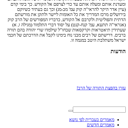
ומעדנת אותם ומעלה אותם עד כדי לצרפם אל הקודש. כך בימי קדם
(עיין אדר היקר להראי"ה קוק עמ' מב-מג) וכך גם בעתיד כשיוקם
בירושלים מרכז המדריך את כל האומות ליישר ולתקן את מורשתם
הדתית והפוליטית ולקרבם אל הקודש, כדבריו המפורשים של הרב קוק
(אגראי"ה תתעא, עמ' קנח-קנט) על יסוד דברי התלמוד (מגילה ו, א)
שעתידין תיאטראות וקרקסאות שבחו"ל שילמדו שרי יהודה בהם תורה
ברבים. דרישתם של רבים מבני נוח בימינו לקבל את הדרכתם של חכמי
ישראל משתלבת היטב במגמה זו.
הודעות
עזרו בהפצת התורה של הרב!
מאמרים בעברית לפי נושא
מאמרים חדשים