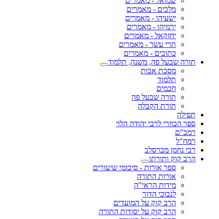
שמואל - מאמרים
מלכים - מאמרים
ישעיהו - מאמרים
ירמיהו - מאמרים
יחזקאל - מאמרים
תרי עשר - מאמרים
כתובים - מאמרים
תורה שבעל פה, משנה, תלמוד
מסכת אבות
תלמוד
חכמים
תורה שבעל פה
תורת הקבלה
תפילה
ספר הכוזרי לרבי יהודה הלוי
רמב"ם
רמח"ל
רבי נחמן מברסלב
הרב קוק ותורתו
ספר אורות - סיכומי שיעורים
אורות התורה
מידות הראי"ה
לנבוכי הדור
הרב קוק על המועדים
הרב קוק על יסודות התורה