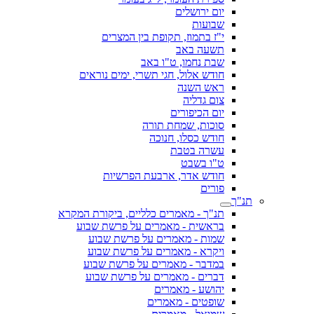
יום ירושלים
שבועות
י"ז בתמוז, תקופת בין המצרים
תשעה באב
שבת נחמו, ט"ו באב
חודש אלול, חגי תשרי, ימים נוראים
ראש השנה
צום גדליה
יום הכיפורים
סוכות, שמחת תורה
חודש כסלו, חנוכה
עשרה בטבת
ט"ו בשבט
חודש אדר, ארבעת הפרשיות
פורים
תנ"ך
תנ"ך - מאמרים כלליים, ביקורת המקרא
בראשית - מאמרים על פרשת שבוע
שמות - מאמרים על פרשת שבוע
ויקרא - מאמרים על פרשת שבוע
במדבר - מאמרים על פרשת שבוע
דברים - מאמרים על פרשת שבוע
יהושע - מאמרים
שופטים - מאמרים