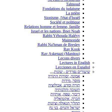
Talmoud
Fondations du judaisme
La prière
Sionisme, l'état d'Israël
Société et politique
Relations homme et femme, famille
Israel et les nations, Bnei Noah
Rabbi Yéhouda Halévy
Maimonide
Rabbi Na'hman de Breslev
Rav Kook
(Rav Askenazi (Manitou
Leçons divers
Lectures in English
Lecciones en Español
שיעורים נפרדים - שונות
אמונה, יסודות התורה
מוסר, מידות
תורה ומדע, אבולוציה
תשובה והלכותיה
דיבור, שפה, אותיות
חברה, אקטואליה
תהליך הגאולה וציונות
ישראל והגוים, בני נח