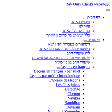
דף הבית
חיפוש באתר
עזור לנו!
כתוב למנהל האתר
כללי שימוש בחומרים מהאתר
שיעורים
השיעורים בעברית לפי נושא
השיעורים לפי סדר הוספתם לאתר
לוח שיעורי הרב
שיעור יומי ועדכונים בוואטסאפ וטלגרם
שיעורי הרב במכון מאיר
Leçons en français
Leçons en français - par sujet
Leçons par ordre chronologique
L'horaire des leçons
Les fêtes juives
Berechite
Chemot
Vayikra
Bamidbar
Devarim
Neviim et Ketouvim