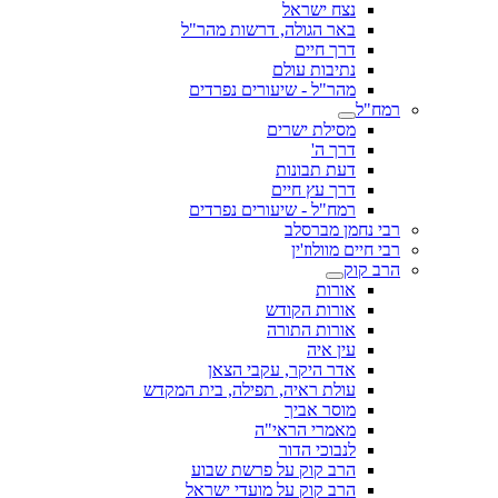
נצח ישראל
באר הגולה, דרשות מהר"ל
דרך חיים
נתיבות עולם
מהר"ל - שיעורים נפרדים
רמח"ל
מסילת ישרים
דרך ה'
דעת תבונות
דרך עץ חיים
רמח"ל - שיעורים נפרדים
רבי נחמן מברסלב
רבי חיים מוולוז'ין
הרב קוק
אורות
אורות הקודש
אורות התורה
עין איה
אדר היקר, עקבי הצאן
עולת ראיה, תפילה, בית המקדש
מוסר אביך
מאמרי הראי"ה
לנבוכי הדור
הרב קוק על פרשת שבוע
הרב קוק על מועדי ישראל