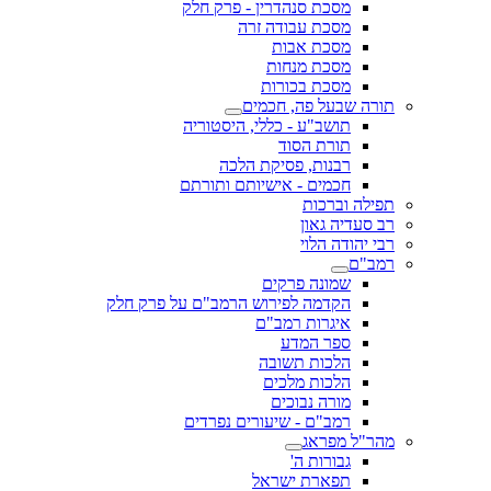
מסכת סנהדרין - פרק חלק
מסכת עבודה זרה
מסכת אבות
מסכת מנחות
מסכת בכורות
תורה שבעל פה, חכמים
תושב"ע - כללי, היסטוריה
תורת הסוד
רבנות, פסיקת הלכה
חכמים - אישיותם ותורתם
תפילה וברכות
רב סעדיה גאון
רבי יהודה הלוי
רמב"ם
שמונה פרקים
הקדמה לפירוש הרמב"ם על פרק חלק
איגרות רמב"ם
ספר המדע
הלכות תשובה
הלכות מלכים
מורה נבוכים
רמב"ם - שיעורים נפרדים
מהר"ל מפראג
גבורות ה'
תפארת ישראל