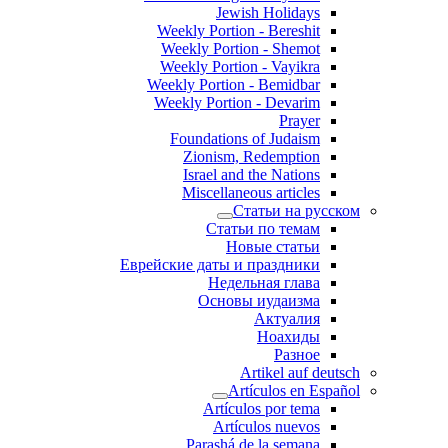
Jewish Holidays
Weekly Portion - Bereshit
Weekly Portion - Shemot
Weekly Portion - Vayikra
Weekly Portion - Bemidbar
Weekly Portion - Devarim
Prayer
Foundations of Judaism
Zionism, Redemption
Israel and the Nations
Miscellaneous articles
Статьи на русском
Статьи по темам
Новые статьи
Еврейские даты и праздники
Недельная глава
Основы иудаизма
Актуалия
Ноахиды
Разное
Artikel auf deutsch
Artículos en Español
Artículos por tema
Artículos nuevos
Parashá de la semana