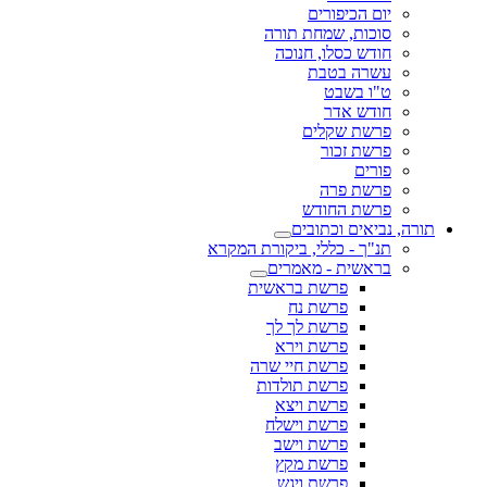
יום הכיפורים
סוכות, שמחת תורה
חודש כסלו, חנוכה
עשרה בטבת
ט"ו בשבט
חודש אדר
פרשת שקלים
פרשת זכור
פורים
פרשת פרה
פרשת החודש
תורה, נביאים וכתובים
תנ"ך - כללי, ביקורת המקרא
בראשית - מאמרים
פרשת בראשית
פרשת נח
פרשת לך לך
פרשת וירא
פרשת חיי שרה
פרשת תולדות
פרשת ויצא
פרשת וישלח
פרשת וישב
פרשת מקץ
פרשת ויגש