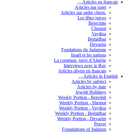
Articles en français
Articles par sujet
.Articles par ordre chron
Les fêtes juives
Berechite
Chemot
Vayikra
Bemidbar
Devarim
Fondations du Judaisme
Israël et les nations
La commun. juive d'Algérie
Interviews avec le Rav
Articles divers en français
Articles in English
Articles by subject
Articles by date
Jewish Holidays
Weekly Portion - Bereshit
Weekly Portion - Shemot
Weekly Portion - Vayikra
Weekly Portion - Bemidbar
Weekly Portion - Devarim
Prayer
Foundations of Judaism