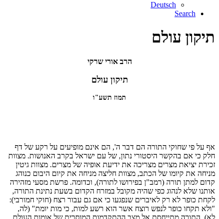
Deutsch
Search
תיקון עולם
הרב אורי שרקי
תיקון עולם
תמוז תשע"ו
אף על פי שחוקי התורה הם דבר ה', הם אינם מופיעים על רקע של דף
חלק כי אם בהקשר היסטורי נתון, של עם ישראל בקרב האנושות. מצוות
זכירת יציאת מצרים מצריכה את ידיעת אופיה של מצרים. מצוות גיטין
מניחה את קיומו של הכתב, מצוות חליצה מניחה את קיום היבום כנוהג
קדום למתן תורה (רמב"ן בפירושו לתורה), וכדומה. פרשת מסעי מזהירה
אותנו שלא לנהוג כפי שהיה מקובל במזרח הקדום בשעת נתינת התורה,
לקחת כופר לא רק לאיברים שנפגעו כי אם גם עבור רצח (חוקי חמורבי):
"ולא תקחו כופר לנפש רוצח אשר הוא רשע למות, כי מות יומת" (לה,
לא). התורה מתייחסת אל מצב ההתקדמות המוסרית של אומות העולם