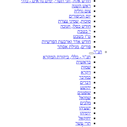
חודש אלול, חגי תשרי, ימים נוראים - כללי
ראש השנה
צום גדליה
יום הכיפורים
סוכות, שמיני עצרת
חודש כסלו, חנוכה
י' בטבת
ט"ו בשבט
חודש אדר וארבעת הפרשיות
פורים, מגילת אסתר
תנ"ך
תנ"ך - כללי, ביקורת המקרא
בראשית
שמות
ויקרא
במדבר
דברים
יהושע
שופטים
שמואל
מלכים
ישעיהו
ירמיהו
יחזקאל
תרי עשר