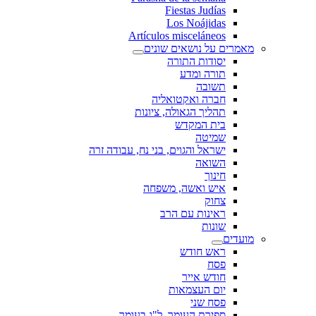
Fiestas Judías
Los Noájidas
Artículos misceláneos
מאמרים על נושאים שונים
יסודות התורה
תורה ומדע
תשובה
חברה ואקטואליה
תהליך הגאולה, ציונות
בית המקדש
שמיטה
ישראל והגוים, בני נח, עבודה זרה
השואה
חינוך
איש ואשה, משפחה
צחוק
ראינות עם הרב
שונות
מועדים
ראש חודש
פסח
חודש אייר
יום העצמאות
פסח שני
ספירת העומר, ל"ג בעומר