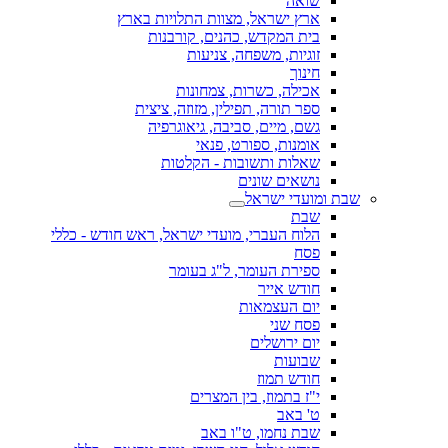
שואה
ארץ ישראל, מצוות התלויות בארץ
בית המקדש, כהנים, קורבנות
זוגיות, משפחה, צניעות
חינוך
אכילה, כשרות, צמחונות
ספר תורה, תפילין, מזוזה, ציצית
גשם, מיים, סביבה, גיאוגרפיה
אומנות, ספורט, פנאי
שאלות ותשובות - הקלטות
נושאים שונים
שבת ומועדי ישראל
שבת
הלוח העברי, מועדי ישראל, ראש חודש - כללי
פסח
ספירת העומר, ל"ג בעומר
חודש אייר
יום העצמאות
פסח שני
יום ירושלים
שבועות
חודש תמוז
י"ז בתמוז, בין המצרים
ט' באב
שבת נחמו, ט"ו באב