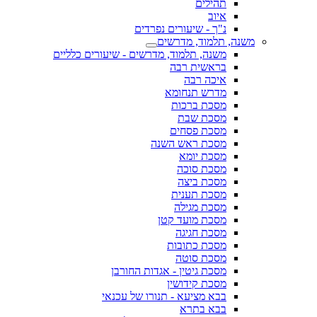
תהילים
איוב
נ"ך - שיעורים נפרדים
משנה, תלמוד, מדרשים
משנה, תלמוד, מדרשים - שיעורים כלליים
בראשית רבה
איכה רבה
מדרש תנחומא
מסכת ברכות
מסכת שבת
מסכת פסחים
מסכת ראש השנה
מסכת יומא
מסכת סוכה
מסכת ביצה
מסכת תענית
מסכת מגילה
מסכת מועד קטן
מסכת חגיגה
מסכת כתובות
מסכת סוטה
מסכת גיטין - אגדות החורבן
מסכת קידושין
בבא מציעא - תנורו של עכנאי
בבא בתרא