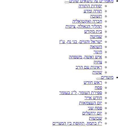
מאמרים על נושאים שונים
יסודות התורה
תורה ומדע
תשובה
חברה ואקטואליה
תהליך הגאולה, ציונות
בית מקדש
שמיטה
ישראל והגוים, בני נח, ע"ז
השואה
חינוך
איש ואשה, משפחה
צחוק
ראינות עם הרב
שונות
מועדים
ראש חודש
פסח
ספירת העומר, ל"ג בעומר
חודש אייר
יום העצמאות
פסח שני
יום ירושלים
שבועות
י"ז בתמוז, תקופת בין המצרים