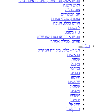
חודש אלול, חגי תשרי, ימים נוראים - כללי
ראש השנה
צום גדליה
יום הכיפורים
סוכות, שמיני עצרת
חודש כסלו, חנוכה
י' בטבת
ט"ו בשבט
חודש אדר וארבעת הפרשיות
פורים, מגילת אסתר
תנ"ך
תנ"ך - כללי, ביקורת המקרא
בראשית
שמות
ויקרא
במדבר
דברים
יהושע
שופטים
שמואל
מלכים
ישעיהו
ירמיהו
יחזקאל
תרי עשר