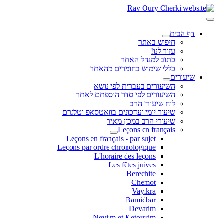
דף הבית
חיפוש באתר
עזור לנו!
כתוב למנהל האתר
כללי שימוש בחומרים מהאתר
שיעורים
השיעורים בעברית לפי נושא
השיעורים לפי סדר הוספתם לאתר
לוח שיעורי הרב
שיעור יומי ועדכונים בוואטסאפ וטלגרם
שיעורי הרב במכון מאיר
Leçons en français
Leçons en français - par sujet
Leçons par ordre chronologique
L'horaire des leçons
Les fêtes juives
Berechite
Chemot
Vayikra
Bamidbar
Devarim
Neviim et Ketouvim