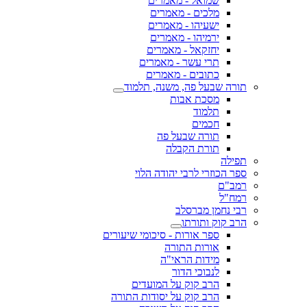
שמואל - מאמרים
מלכים - מאמרים
ישעיהו - מאמרים
ירמיהו - מאמרים
יחזקאל - מאמרים
תרי עשר - מאמרים
כתובים - מאמרים
תורה שבעל פה, משנה, תלמוד
מסכת אבות
תלמוד
חכמים
תורה שבעל פה
תורת הקבלה
תפילה
ספר הכוזרי לרבי יהודה הלוי
רמב"ם
רמח"ל
רבי נחמן מברסלב
הרב קוק ותורתו
ספר אורות - סיכומי שיעורים
אורות התורה
מידות הראי"ה
לנבוכי הדור
הרב קוק על המועדים
הרב קוק על יסודות התורה