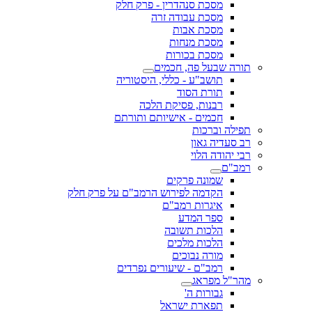
מסכת סנהדרין - פרק חלק
מסכת עבודה זרה
מסכת אבות
מסכת מנחות
מסכת בכורות
תורה שבעל פה, חכמים
תושב"ע - כללי, היסטוריה
תורת הסוד
רבנות, פסיקת הלכה
חכמים - אישיותם ותורתם
תפילה וברכות
רב סעדיה גאון
רבי יהודה הלוי
רמב"ם
שמונה פרקים
הקדמה לפירוש הרמב"ם על פרק חלק
איגרות רמב"ם
ספר המדע
הלכות תשובה
הלכות מלכים
מורה נבוכים
רמב"ם - שיעורים נפרדים
מהר"ל מפראג
גבורות ה'
תפארת ישראל