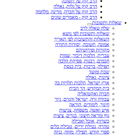
הרב קוק על תשובה
הרב קוק על גלות, גאולה
הרב קוק על חברה, מדינה, מלחמה
הרב קוק - מאמרים שונים
שאלות ותשובות
שלח שאלה לרב
שאלות ותשובות לפי נושא
השאלות והתשובות לפי תאריך
אמונה, תשובה, יסודות התורה
מקורות ופירושיהם
עברית, הלכות דיבור, שמות
חכמים, רבנות, פסיקת הלכה
תפילה, ברכות, בית כנסת
שבת ומועד
ציונות, גאולה
ארץ ישראל, הלכות תלויות בה
בית המקדש, הר הבית
חברה ואקטואליה
עבודה זרה, ישראל והגוים, גיור
חינוך, לימודים, הוראה
איש ואשה, משפחה, צניעות
גוף ומראה חיצוני, בגדים, ציצית
כשרות, אוכל ואכילה
טהרה, נטילת ידיים, טבילת כלים
ספרי קודש, תפילין, מזוזה, גניזה