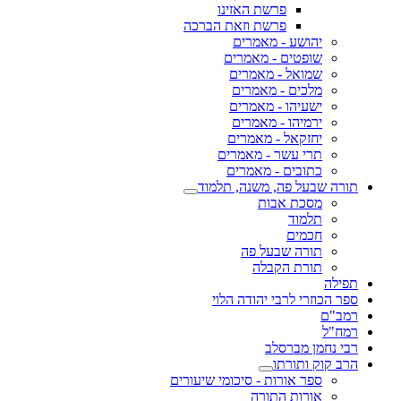
פרשת האזינו
פרשת וזאת הברכה
יהושע - מאמרים
שופטים - מאמרים
שמואל - מאמרים
מלכים - מאמרים
ישעיהו - מאמרים
ירמיהו - מאמרים
יחזקאל - מאמרים
תרי עשר - מאמרים
כתובים - מאמרים
תורה שבעל פה, משנה, תלמוד
מסכת אבות
תלמוד
חכמים
תורה שבעל פה
תורת הקבלה
תפילה
ספר הכוזרי לרבי יהודה הלוי
רמב"ם
רמח"ל
רבי נחמן מברסלב
הרב קוק ותורתו
ספר אורות - סיכומי שיעורים
אורות התורה