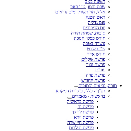
תשעה באב
שבת נחמו, ט"ו באב
אלול, חגי תשרי, ימים נוראים
ראש השנה
צום גדליה
יום הכיפורים
סוכות, שמחת תורה
חודש כסלו, חנוכה
עשרה בטבת
ט"ו בשבט
חודש אדר
פרשת שקלים
פרשת זכור
פורים
פרשת פרה
פרשת החודש
תורה, נביאים וכתובים
תנ"ך - כללי, ביקורת המקרא
בראשית - מאמרים
פרשת בראשית
פרשת נח
פרשת לך לך
פרשת וירא
פרשת חיי שרה
פרשת תולדות