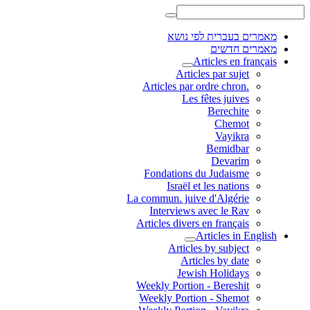
מאמרים בעברית לפי נושא
מאמרים חדשים
Articles en français
Articles par sujet
.Articles par ordre chron
Les fêtes juives
Berechite
Chemot
Vayikra
Bemidbar
Devarim
Fondations du Judaisme
Israël et les nations
La commun. juive d'Algérie
Interviews avec le Rav
Articles divers en français
Articles in English
Articles by subject
Articles by date
Jewish Holidays
Weekly Portion - Bereshit
Weekly Portion - Shemot