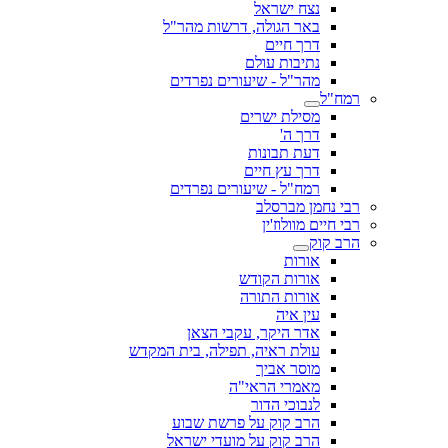
נצח ישראל
באר הגולה, דרשות מהר"ל
דרך חיים
נתיבות עולם
מהר"ל - שיעורים נפרדים
רמח"ל
מסילת ישרים
דרך ה'
דעת תבונות
דרך עץ חיים
רמח"ל - שיעורים נפרדים
רבי נחמן מברסלב
רבי חיים מוולוז'ין
הרב קוק
אורות
אורות הקודש
אורות התורה
עין איה
אדר היקר, עקבי הצאן
עולת ראיה, תפילה, בית המקדש
מוסר אביך
מאמרי הראי"ה
לנבוכי הדור
הרב קוק על פרשת שבוע
הרב קוק על מועדי ישראל