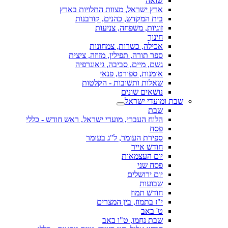
שואה
ארץ ישראל, מצוות התלויות בארץ
בית המקדש, כהנים, קורבנות
זוגיות, משפחה, צניעות
חינוך
אכילה, כשרות, צמחונות
ספר תורה, תפילין, מזוזה, ציצית
גשם, מיים, סביבה, גיאוגרפיה
אומנות, ספורט, פנאי
שאלות ותשובות - הקלטות
נושאים שונים
שבת ומועדי ישראל
שבת
הלוח העברי, מועדי ישראל, ראש חודש - כללי
פסח
ספירת העומר, ל"ג בעומר
חודש אייר
יום העצמאות
פסח שני
יום ירושלים
שבועות
חודש תמוז
י"ז בתמוז, בין המצרים
ט' באב
שבת נחמו, ט"ו באב