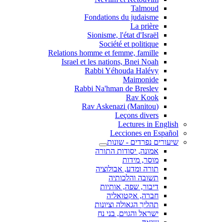
Talmoud
Fondations du judaisme
La prière
Sionisme, l'état d'Israël
Société et politique
Relations homme et femme, famille
Israel et les nations, Bnei Noah
Rabbi Yéhouda Halévy
Maimonide
Rabbi Na'hman de Breslev
Rav Kook
(Rav Askenazi (Manitou
Leçons divers
Lectures in English
Lecciones en Español
שיעורים נפרדים - שונות
אמונה, יסודות התורה
מוסר, מידות
תורה ומדע, אבולוציה
תשובה והלכותיה
דיבור, שפה, אותיות
חברה, אקטואליה
תהליך הגאולה וציונות
ישראל והגוים, בני נח