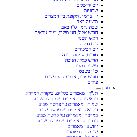
יום ירושלים
שבועות
י"ז בתמוז, תקופת בין המצרים
תשעה באב
שבת נחמו, ט"ו באב
חודש אלול, חגי תשרי, ימים נוראים
ראש השנה
צום גדליה
יום הכיפורים
סוכות, שמחת תורה
חודש כסלו, חנוכה
עשרה בטבת
ט"ו בשבט
חודש אדר, ארבעת הפרשיות
פורים
תנ"ך
תנ"ך - מאמרים כלליים, ביקורת המקרא
בראשית - מאמרים על פרשת שבוע
שמות - מאמרים על פרשת שבוע
ויקרא - מאמרים על פרשת שבוע
במדבר - מאמרים על פרשת שבוע
דברים - מאמרים על פרשת שבוע
יהושע - מאמרים
שופטים - מאמרים