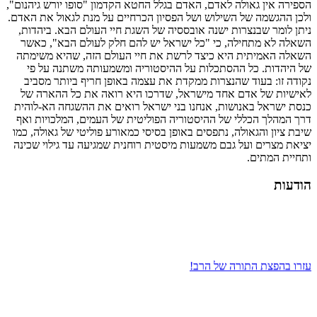
הספירה אין גאולה לאדם, האדם בגלל החטא הקדמון "סופו יורש גיהנום",
ולכן ההגשמה של השילוש ושל הפסיון הכרחיים על מנת לגאול את האדם.
ניתן לומר שבנצרות ישנה אובססיה של השגת חיי העולם הבא. ביהדות,
השאלה לא מתחילה, כי "כל ישראל יש להם חלק לעולם הבא", כאשר
השאלה האמיתית היא כיצד לרשת את חיי העולם הזה, שהיא משימתה
של היהדות. כל ההסתכלות על ההיסטוריה ומשמעותה משתנה על פי
נקודה זו: בעוד שהנצרות ממקדת את עצמה באופן חריף ביותר מסביב
לאישיות של אדם אחד מישראל, שדרכו היא רואה את כל ההארה של
כנסת ישראל באנושות, אנחנו בני ישראל רואים את ההשגחה הא-לוהית
דרך המהלך הכללי של ההיסטוריה הפוליטית של העמים, המלכויות ואף
שיבת ציון והגאולה, נתפסים באופן בסיסי כמאורע פוליטי של גאולה, כמו
יציאת מצרים ועל גבם משמעות מיסטית רוחנית שמגיעה עד גילוי שכינה
ותחיית המתים.
הודעות
עזרו בהפצת התורה של הרב!