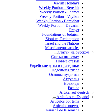
Jewish Holidays
Weekly Portion - Bereshit
Weekly Portion - Shemot
Weekly Portion - Vayikra
Weekly Portion - Bemidbar
Weekly Portion - Devarim
Prayer
Foundations of Judaism
Zionism, Redemption
Israel and the Nations
Miscellaneous articles
Статьи на русском
Статьи по темам
Новые статьи
Еврейские даты и праздники
Недельная глава
Основы иудаизма
Актуалия
Ноахиды
Разное
Artikel auf deutsch
Artículos en Español
Artículos por tema
Artículos nuevos
Parashá de la semana