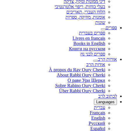
דיני ממונות ונזקין, צדקה
בעלי כוחות, ריפוי אלטרנטיבי
הלוח העברי, תאריכים
אומנות, מוזיקה, ספרות
שונות
ספרים
ספרים בעברית
Livres en français
Books in English
Книги на русском
ספרים לבני נח
אודות הרב
אודות הרב
À propos du Rav Oury Cherki
About Rabbi Oury Cherki
О раве Ури Шерки
Sobre Rabino Oury Cherki
Über Rabbi Oury Cherki
לכתוב לרב
Languages
עברית
Français
English
Русский
Español