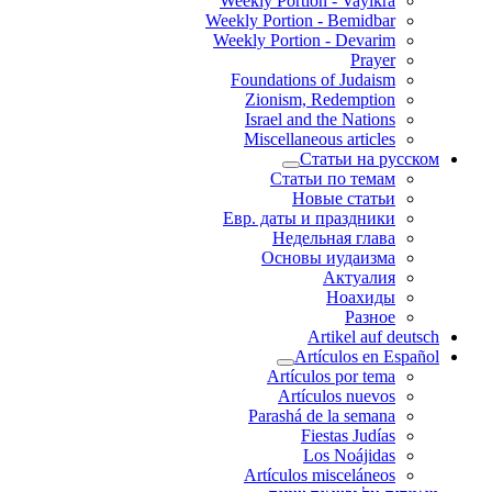
Weekly Portion - Vayikra
Weekly Portion - Bemidbar
Weekly Portion - Devarim
Prayer
Foundations of Judaism
Zionism, Redemption
Israel and the Nations
Miscellaneous articles
Статьи на русском
Статьи по темам
Новые статьи
Евр. даты и праздники
Недельная глава
Основы иудаизма
Актуалия
Ноахиды
Разное
Artikel auf deutsch
Artículos en Español
Artículos por tema
Artículos nuevos
Parashá de la semana
Fiestas Judías
Los Noájidas
Artículos misceláneos