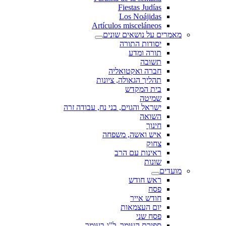
Fiestas Judías
Los Noájidas
Artículos misceláneos
מאמרים על נושאים שונים
יסודות התורה
תורה ומדע
תשובה
חברה ואקטואליה
תהליך הגאולה, ציונות
בית המקדש
שמיטה
ישראל והגוים, בני נח, עבודה זרה
השואה
חינוך
איש ואשה, משפחה
צחוק
ראינות עם הרב
שונות
מועדים
ראש חודש
פסח
חודש אייר
יום העצמאות
פסח שני
ספירת העומר, ל"ג בעומר