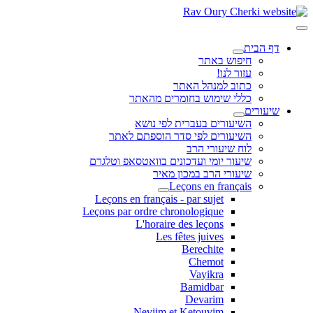
דף הבית
חיפוש באתר
עזור לנו!
כתוב למנהל האתר
כללי שימוש בחומרים מהאתר
שיעורים
השיעורים בעברית לפי נושא
השיעורים לפי סדר הוספתם לאתר
לוח שיעורי הרב
שיעור יומי ועדכונים בוואטסאפ וטלגרם
שיעורי הרב במכון מאיר
Leçons en français
Leçons en français - par sujet
Leçons par ordre chronologique
L'horaire des leçons
Les fêtes juives
Berechite
Chemot
Vayikra
Bamidbar
Devarim
Neviim et Ketouvim