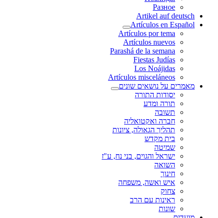
Разное
Artikel auf deutsch
Artículos en Español
Artículos por tema
Artículos nuevos
Parashá de la semana
Fiestas Judías
Los Noájidas
Artículos misceláneos
מאמרים על נושאים שונים
יסודות התורה
תורה ומדע
תשובה
חברה ואקטואליה
תהליך הגאולה, ציונות
בית מקדש
שמיטה
ישראל והגוים, בני נח, ע"ז
השואה
חינוך
איש ואשה, משפחה
צחוק
ראינות עם הרב
שונות
מועדים