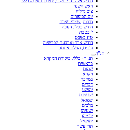
חודש אלול, חגי תשרי, ימים נוראים - כללי
ראש השנה
צום גדליה
יום הכיפורים
סוכות, שמיני עצרת
חודש כסלו, חנוכה
י' בטבת
ט"ו בשבט
חודש אדר וארבעת הפרשיות
פורים, מגילת אסתר
תנ"ך
תנ"ך - כללי, ביקורת המקרא
בראשית
שמות
ויקרא
במדבר
דברים
יהושע
שופטים
שמואל
מלכים
ישעיהו
ירמיהו
יחזקאל
תרי עשר