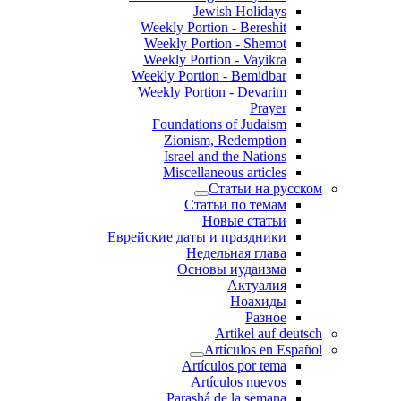
Jewish Holidays
Weekly Portion - Bereshit
Weekly Portion - Shemot
Weekly Portion - Vayikra
Weekly Portion - Bemidbar
Weekly Portion - Devarim
Prayer
Foundations of Judaism
Zionism, Redemption
Israel and the Nations
Miscellaneous articles
Статьи на русском
Статьи по темам
Новые статьи
Еврейские даты и праздники
Недельная глава
Основы иудаизма
Актуалия
Ноахиды
Разное
Artikel auf deutsch
Artículos en Español
Artículos por tema
Artículos nuevos
Parashá de la semana