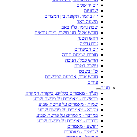
יום ירושלים
שבועות
י"ז בתמוז, תקופת בין המצרים
תשעה באב
שבת נחמו, ט"ו באב
חודש אלול, חגי תשרי, ימים נוראים
ראש השנה
צום גדליה
יום הכיפורים
סוכות, שמחת תורה
חודש כסלו, חנוכה
עשרה בטבת
ט"ו בשבט
חודש אדר, ארבעת הפרשיות
פורים
תנ"ך
תנ"ך - מאמרים כלליים, ביקורת המקרא
בראשית - מאמרים על פרשת שבוע
שמות - מאמרים על פרשת שבוע
ויקרא - מאמרים על פרשת שבוע
במדבר - מאמרים על פרשת שבוע
דברים - מאמרים על פרשת שבוע
יהושע - מאמרים
שופטים - מאמרים