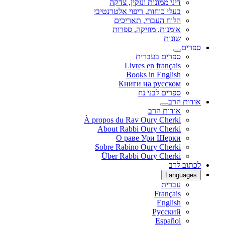
דיני ממונות ונזקין, צדקה
בעלי כוחות, ריפוי אלטרנטיבי
הלוח העברי, תאריכים
אומנות, מוזיקה, ספרות
שונות
ספרים
ספרים בעברית
Livres en français
Books in English
Книги на русском
ספרים לבני נח
אודות הרב
אודות הרב
À propos du Rav Oury Cherki
About Rabbi Oury Cherki
О раве Ури Шерки
Sobre Rabino Oury Cherki
Über Rabbi Oury Cherki
לכתוב לרב
Languages
עברית
Français
English
Русский
Español