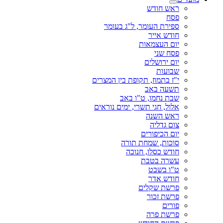
ראש חודש
פסח
ספירת העומר, ל"ג בעומר
חודש אייר
יום העצמאות
פסח שני
יום ירושלים
שבועות
י"ז בתמוז, תקופת בין המצרים
תשעה באב
שבת נחמו, ט"ו באב
אלול, חגי תשרי, ימים נוראים
ראש השנה
צום גדליה
יום הכיפורים
סוכות, שמחת תורה
חודש כסלו, חנוכה
עשרה בטבת
ט"ו בשבט
חודש אדר
פרשת שקלים
פרשת זכור
פורים
פרשת פרה