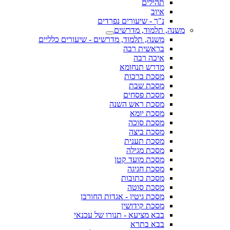
תהילים
איוב
נ"ך - שיעורים נפרדים
משנה, תלמוד, מדרשים
משנה, תלמוד, מדרשים - שיעורים כלליים
בראשית רבה
איכה רבה
מדרש תנחומא
מסכת ברכות
מסכת שבת
מסכת פסחים
מסכת ראש השנה
מסכת יומא
מסכת סוכה
מסכת ביצה
מסכת תענית
מסכת מגילה
מסכת מועד קטן
מסכת חגיגה
מסכת כתובות
מסכת סוטה
מסכת גיטין - אגדות החורבן
מסכת קידושין
בבא מציעא - תנורו של עכנאי
בבא בתרא