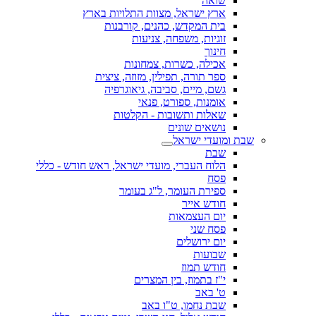
שואה
ארץ ישראל, מצוות התלויות בארץ
בית המקדש, כהנים, קורבנות
זוגיות, משפחה, צניעות
חינוך
אכילה, כשרות, צמחונות
ספר תורה, תפילין, מזוזה, ציצית
גשם, מיים, סביבה, גיאוגרפיה
אומנות, ספורט, פנאי
שאלות ותשובות - הקלטות
נושאים שונים
שבת ומועדי ישראל
שבת
הלוח העברי, מועדי ישראל, ראש חודש - כללי
פסח
ספירת העומר, ל"ג בעומר
חודש אייר
יום העצמאות
פסח שני
יום ירושלים
שבועות
חודש תמוז
י"ז בתמוז, בין המצרים
ט' באב
שבת נחמו, ט"ו באב