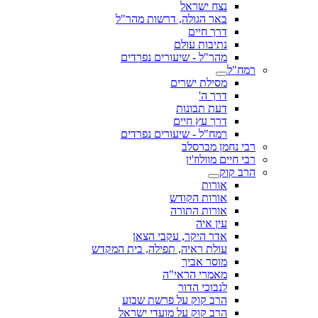
נצח ישראל
באר הגולה, דרשות מהר"ל
דרך חיים
נתיבות עולם
מהר"ל - שיעורים נפרדים
רמח"ל
מסילת ישרים
דרך ה'
דעת תבונות
דרך עץ חיים
רמח"ל - שיעורים נפרדים
רבי נחמן מברסלב
רבי חיים מוולוז'ין
הרב קוק
אורות
אורות הקודש
אורות התורה
עין איה
אדר היקר, עקבי הצאן
עולת ראיה, תפילה, בית המקדש
מוסר אביך
מאמרי הראי"ה
לנבוכי הדור
הרב קוק על פרשת שבוע
הרב קוק על מועדי ישראל