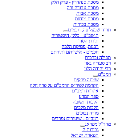
מסכת סנהדרין - פרק חלק
מסכת עבודה זרה
מסכת אבות
מסכת מנחות
מסכת בכורות
תורה שבעל פה, חכמים
תושב"ע - כללי, היסטוריה
תורת הסוד
רבנות, פסיקת הלכה
חכמים - אישיותם ותורתם
תפילה וברכות
רב סעדיה גאון
רבי יהודה הלוי
רמב"ם
שמונה פרקים
הקדמה לפירוש הרמב"ם על פרק חלק
איגרות רמב"ם
ספר המדע
הלכות תשובה
הלכות מלכים
מורה נבוכים
רמב"ם - שיעורים נפרדים
מהר"ל מפראג
גבורות ה'
תפארת ישראל