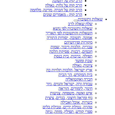
הרב קוק על תשובה
הרב קוק על גלות, גאולה
הרב קוק על חברה, מדינה, מלחמה
הרב קוק - מאמרים שונים
שאלות ותשובות
שלח שאלה לרב
שאלות ותשובות לפי נושא
השאלות והתשובות לפי תאריך
אמונה, תשובה, יסודות התורה
מקורות ופירושיהם
עברית, הלכות דיבור, שמות
חכמים, רבנות, פסיקת הלכה
תפילה, ברכות, בית כנסת
שבת ומועד
ציונות, גאולה
ארץ ישראל, הלכות תלויות בה
בית המקדש, הר הבית
חברה ואקטואליה
עבודה זרה, ישראל והגוים, גיור
חינוך, לימודים, הוראה
איש ואשה, משפחה, צניעות
גוף ומראה חיצוני, בגדים, ציצית
כשרות, אוכל ואכילה
טהרה, נטילת ידיים, טבילת כלים
ספרי קודש, תפילין, מזוזה, גניזה