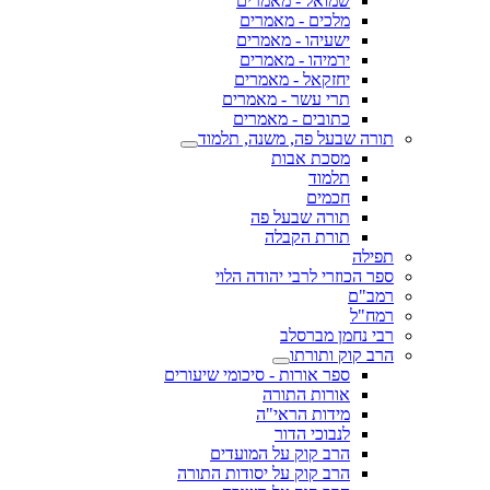
שמואל - מאמרים
מלכים - מאמרים
ישעיהו - מאמרים
ירמיהו - מאמרים
יחזקאל - מאמרים
תרי עשר - מאמרים
כתובים - מאמרים
תורה שבעל פה, משנה, תלמוד
מסכת אבות
תלמוד
חכמים
תורה שבעל פה
תורת הקבלה
תפילה
ספר הכוזרי לרבי יהודה הלוי
רמב"ם
רמח"ל
רבי נחמן מברסלב
הרב קוק ותורתו
ספר אורות - סיכומי שיעורים
אורות התורה
מידות הראי"ה
לנבוכי הדור
הרב קוק על המועדים
הרב קוק על יסודות התורה