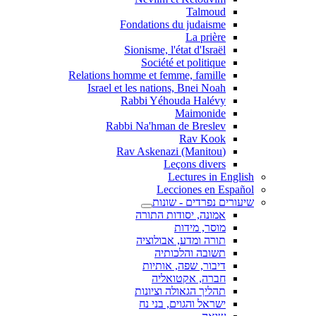
Talmoud
Fondations du judaisme
La prière
Sionisme, l'état d'Israël
Société et politique
Relations homme et femme, famille
Israel et les nations, Bnei Noah
Rabbi Yéhouda Halévy
Maimonide
Rabbi Na'hman de Breslev
Rav Kook
(Rav Askenazi (Manitou
Leçons divers
Lectures in English
Lecciones en Español
שיעורים נפרדים - שונות
אמונה, יסודות התורה
מוסר, מידות
תורה ומדע, אבולוציה
תשובה והלכותיה
דיבור, שפה, אותיות
חברה, אקטואליה
תהליך הגאולה וציונות
ישראל והגוים, בני נח