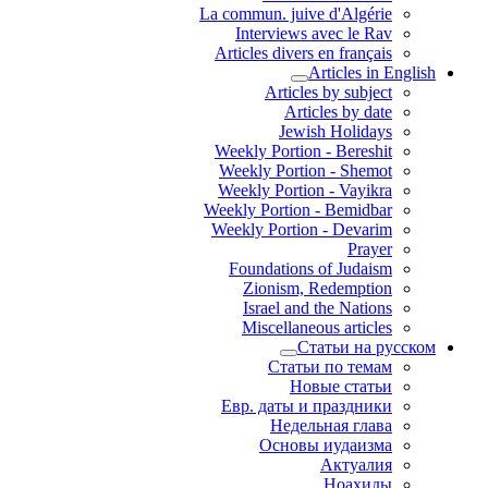
La commun. juive d'Algérie
Interviews avec le Rav
Articles divers en français
Articles in English
Articles by subject
Articles by date
Jewish Holidays
Weekly Portion - Bereshit
Weekly Portion - Shemot
Weekly Portion - Vayikra
Weekly Portion - Bemidbar
Weekly Portion - Devarim
Prayer
Foundations of Judaism
Zionism, Redemption
Israel and the Nations
Miscellaneous articles
Статьи на русском
Статьи по темам
Новые статьи
Евр. даты и праздники
Недельная глава
Основы иудаизма
Актуалия
Ноахиды