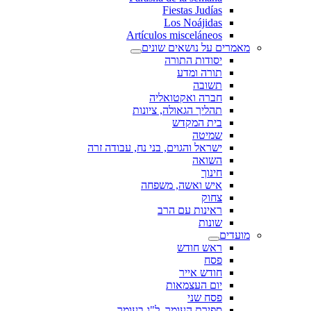
Fiestas Judías
Los Noájidas
Artículos misceláneos
מאמרים על נושאים שונים
יסודות התורה
תורה ומדע
תשובה
חברה ואקטואליה
תהליך הגאולה, ציונות
בית המקדש
שמיטה
ישראל והגוים, בני נח, עבודה זרה
השואה
חינוך
איש ואשה, משפחה
צחוק
ראינות עם הרב
שונות
מועדים
ראש חודש
פסח
חודש אייר
יום העצמאות
פסח שני
ספירת העומר, ל"ג בעומר