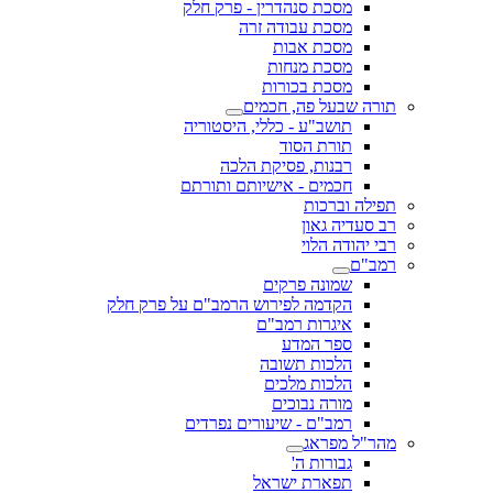
מסכת סנהדרין - פרק חלק
מסכת עבודה זרה
מסכת אבות
מסכת מנחות
מסכת בכורות
תורה שבעל פה, חכמים
תושב"ע - כללי, היסטוריה
תורת הסוד
רבנות, פסיקת הלכה
חכמים - אישיותם ותורתם
תפילה וברכות
רב סעדיה גאון
רבי יהודה הלוי
רמב"ם
שמונה פרקים
הקדמה לפירוש הרמב"ם על פרק חלק
איגרות רמב"ם
ספר המדע
הלכות תשובה
הלכות מלכים
מורה נבוכים
רמב"ם - שיעורים נפרדים
מהר"ל מפראג
גבורות ה'
תפארת ישראל