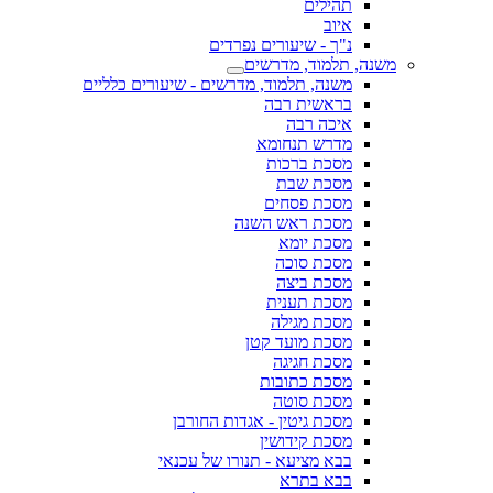
תהילים
איוב
נ"ך - שיעורים נפרדים
משנה, תלמוד, מדרשים
משנה, תלמוד, מדרשים - שיעורים כלליים
בראשית רבה
איכה רבה
מדרש תנחומא
מסכת ברכות
מסכת שבת
מסכת פסחים
מסכת ראש השנה
מסכת יומא
מסכת סוכה
מסכת ביצה
מסכת תענית
מסכת מגילה
מסכת מועד קטן
מסכת חגיגה
מסכת כתובות
מסכת סוטה
מסכת גיטין - אגדות החורבן
מסכת קידושין
בבא מציעא - תנורו של עכנאי
בבא בתרא