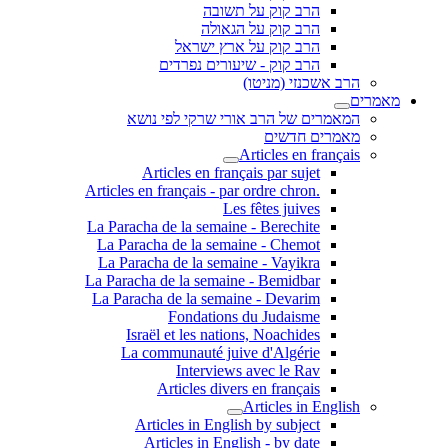
הרב קוק על תשובה
הרב קוק על הגאולה
הרב קוק על ארץ ישראל
הרב קוק - שיעורים נפרדים
הרב אשכנזי (מניטו)
מאמרים
המאמרים של הרב אורי שרקי לפי נושא
מאמרים חדשים
Articles en français
Articles en français par sujet
.Articles en français - par ordre chron
Les fêtes juives
La Paracha de la semaine - Berechite
La Paracha de la semaine - Chemot
La Paracha de la semaine - Vayikra
La Paracha de la semaine - Bemidbar
La Paracha de la semaine - Devarim
Fondations du Judaisme
Israël et les nations, Noachides
La communauté juive d'Algérie
Interviews avec le Rav
Articles divers en français
Articles in English
Articles in English by subject
Articles in English - by date