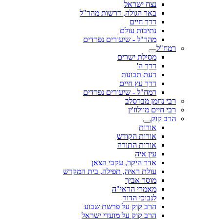
נצח ישראל
באר הגולה, דרשות מהר"ל
דרך חיים
נתיבות עולם
מהר"ל - שיעורים נפרדים
רמח"ל
מסילת ישרים
דרך ה'
דעת תבונות
דרך עץ חיים
רמח"ל - שיעורים נפרדים
רבי נחמן מברסלב
רבי חיים מוולוז'ין
הרב קוק
אורות
אורות הקודש
אורות התורה
עין איה
אדר היקר, עקבי הצאן
עולת ראיה, תפילה, בית המקדש
מוסר אביך
מאמרי הראי"ה
לנבוכי הדור
הרב קוק על פרשת שבוע
הרב קוק על מועדי ישראל