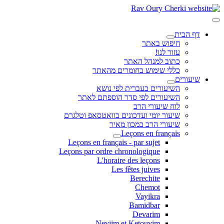
דף הבית
חיפוש באתר
עזור לנו!
כתוב למנהל האתר
כללי שימוש בחומרים מהאתר
שיעורים
השיעורים בעברית לפי נושא
השיעורים לפי סדר הוספתם לאתר
לוח שיעורי הרב
שיעור יומי ועדכונים בוואטסאפ וטלגרם
שיעורי הרב במכון מאיר
Leçons en français
Leçons en français - par sujet
Leçons par ordre chronologique
L'horaire des leçons
Les fêtes juives
Berechite
Chemot
Vayikra
Bamidbar
Devarim
Neviim et Ketouvim