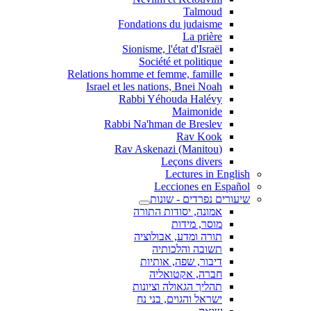
Talmoud
Fondations du judaisme
La prière
Sionisme, l'état d'Israël
Société et politique
Relations homme et femme, famille
Israel et les nations, Bnei Noah
Rabbi Yéhouda Halévy
Maimonide
Rabbi Na'hman de Breslev
Rav Kook
(Rav Askenazi (Manitou
Leçons divers
Lectures in English
Lecciones en Español
שיעורים נפרדים - שונות
אמונה, יסודות התורה
מוסר, מידות
תורה ומדע, אבולוציה
תשובה והלכותיה
דיבור, שפה, אותיות
חברה, אקטואליה
תהליך הגאולה וציונות
ישראל והגוים, בני נח