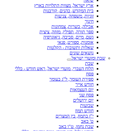
שואה
ארץ ישראל, מצוות התלויות בארץ
בית המקדש, כהנים, קורבנות
זוגיות, משפחה, צניעות
חינוך
אכילה, כשרות, צמחונות
ספר תורה, תפילין, מזוזה, ציצית
גשם, מיים, סביבה, גיאוגרפיה
אומנות, ספורט, פנאי
שאלות ותשובות - הקלטות
נושאים שונים
שבת ומועדי ישראל
שבת
הלוח העברי, מועדי ישראל, ראש חודש - כללי
פסח
ספירת העומר, ל"ג בעומר
חודש אייר
יום העצמאות
פסח שני
יום ירושלים
שבועות
חודש תמוז
י"ז בתמוז, בין המצרים
ט' באב
שבת נחמו, ט"ו באב