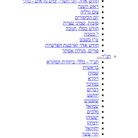
חודש אלול, חגי תשרי, ימים נוראים - כללי
ראש השנה
צום גדליה
יום הכיפורים
סוכות, שמיני עצרת
חודש כסלו, חנוכה
י' בטבת
ט"ו בשבט
חודש אדר וארבעת הפרשיות
פורים, מגילת אסתר
תנ"ך
תנ"ך - כללי, ביקורת המקרא
בראשית
שמות
ויקרא
במדבר
דברים
יהושע
שופטים
שמואל
מלכים
ישעיהו
ירמיהו
יחזקאל
תרי עשר