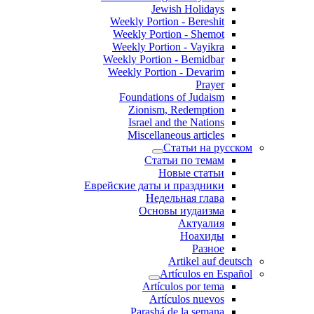
Jewish Holidays
Weekly Portion - Bereshit
Weekly Portion - Shemot
Weekly Portion - Vayikra
Weekly Portion - Bemidbar
Weekly Portion - Devarim
Prayer
Foundations of Judaism
Zionism, Redemption
Israel and the Nations
Miscellaneous articles
Статьи на русском
Статьи по темам
Новые статьи
Еврейские даты и праздники
Недельная глава
Основы иудаизма
Актуалия
Ноахиды
Разное
Artikel auf deutsch
Artículos en Español
Artículos por tema
Artículos nuevos
Parashá de la semana