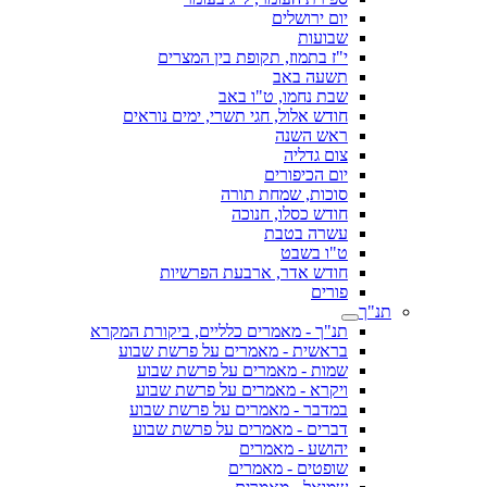
יום ירושלים
שבועות
י"ז בתמוז, תקופת בין המצרים
תשעה באב
שבת נחמו, ט"ו באב
חודש אלול, חגי תשרי, ימים נוראים
ראש השנה
צום גדליה
יום הכיפורים
סוכות, שמחת תורה
חודש כסלו, חנוכה
עשרה בטבת
ט"ו בשבט
חודש אדר, ארבעת הפרשיות
פורים
תנ"ך
תנ"ך - מאמרים כלליים, ביקורת המקרא
בראשית - מאמרים על פרשת שבוע
שמות - מאמרים על פרשת שבוע
ויקרא - מאמרים על פרשת שבוע
במדבר - מאמרים על פרשת שבוע
דברים - מאמרים על פרשת שבוע
יהושע - מאמרים
שופטים - מאמרים