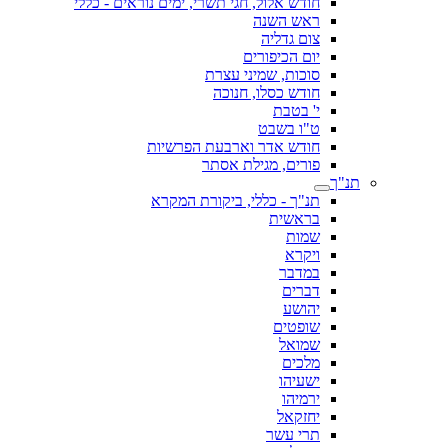
חודש אלול, חגי תשרי, ימים נוראים - כללי
ראש השנה
צום גדליה
יום הכיפורים
סוכות, שמיני עצרת
חודש כסלו, חנוכה
י' בטבת
ט"ו בשבט
חודש אדר וארבעת הפרשיות
פורים, מגילת אסתר
תנ"ך
תנ"ך - כללי, ביקורת המקרא
בראשית
שמות
ויקרא
במדבר
דברים
יהושע
שופטים
שמואל
מלכים
ישעיהו
ירמיהו
יחזקאל
תרי עשר