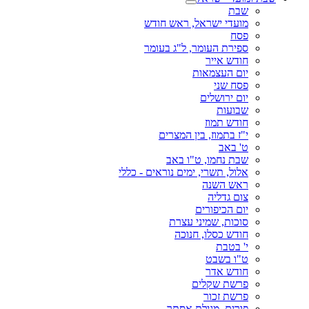
שבת
מועדי ישראל, ראש חודש
פסח
ספירת העומר, ל"ג בעומר
חודש אייר
יום העצמאות
פסח שני
יום ירושלים
שבועות
חודש תמוז
י"ז בתמוז, בין המצרים
ט' באב
שבת נחמו, ט"ו באב
אלול, תשרי, ימים נוראים - כללי
ראש השנה
צום גדליה
יום הכיפורים
סוכות, שמיני עצרת
חודש כסלו, חנוכה
י' בטבת
ט"ו בשבט
חודש אדר
פרשת שקלים
פרשת זכור
פורים, מגילת אסתר