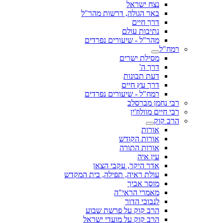
נצח ישראל
באר הגולה, דרשות מהר"ל
דרך חיים
נתיבות עולם
מהר"ל - שיעורים נפרדים
רמח"ל
מסילת ישרים
דרך ה'
דעת תבונות
דרך עץ חיים
רמח"ל - שיעורים נפרדים
רבי נחמן מברסלב
רבי חיים מוולוז'ין
הרב קוק
אורות
אורות הקודש
אורות התורה
עין איה
אדר היקר, עקבי הצאן
עולת ראיה, תפילה, בית המקדש
מוסר אביך
מאמרי הראי"ה
לנבוכי הדור
הרב קוק על פרשת שבוע
הרב קוק על מועדי ישראל