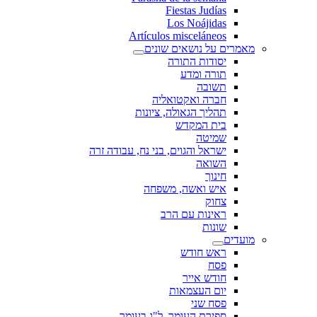
Fiestas Judías
Los Noájidas
Artículos misceláneos
מאמרים על נושאים שונים
יסודות התורה
תורה ומדע
תשובה
חברה ואקטואליה
תהליך הגאולה, ציונות
בית המקדש
שמיטה
ישראל והגוים, בני נח, עבודה זרה
השואה
חינוך
איש ואשה, משפחה
צחוק
ראינות עם הרב
שונות
מועדים
ראש חודש
פסח
חודש אייר
יום העצמאות
פסח שני
ספירת העומר, ל"ג בעומר