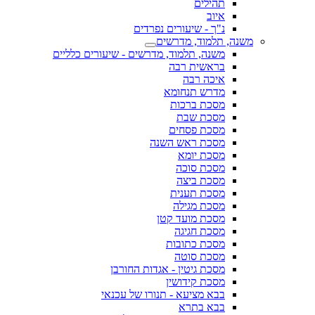
תהילים
איוב
נ"ך - שיעורים נפרדים
משנה, תלמוד, מדרשים
משנה, תלמוד, מדרשים - שיעורים כלליים
בראשית רבה
איכה רבה
מדרש תנחומא
מסכת ברכות
מסכת שבת
מסכת פסחים
מסכת ראש השנה
מסכת יומא
מסכת סוכה
מסכת ביצה
מסכת תענית
מסכת מגילה
מסכת מועד קטן
מסכת חגיגה
מסכת כתובות
מסכת סוטה
מסכת גיטין - אגדות החורבן
מסכת קידושין
בבא מציעא - תנורו של עכנאי
בבא בתרא