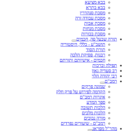
בבא מציעא
בבא בתרא
מסכת סנהדרין
מסכת עבודה זרה
מסכת אבות
מסכת מנחות
מסכת בכורות
תורה שבעל פה, חכמים
תושב"ע - כללי, היסטוריה
תורת הסוד
רבנות, פסיקת הלכה
חכמים - אישיותם ותורתם
תפילה וברכות
רב סעדיה גאון
רבי יהודה הלוי
רמב"ם
שמונה פרקים
הקדמה לפירוש על פרק חלק
איגרות רמב"ם
ספר המדע
הלכות תשובה
הלכות מלכים
מורה נבוכים
רמב"ם - שיעורים נפרדים
מהר"ל מפראג