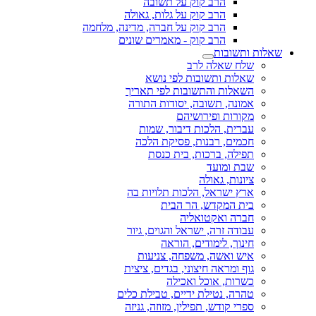
הרב קוק על תשובה
הרב קוק על גלות, גאולה
הרב קוק על חברה, מדינה, מלחמה
הרב קוק - מאמרים שונים
שאלות ותשובות
שלח שאלה לרב
שאלות ותשובות לפי נושא
השאלות והתשובות לפי תאריך
אמונה, תשובה, יסודות התורה
מקורות ופירושיהם
עברית, הלכות דיבור, שמות
חכמים, רבנות, פסיקת הלכה
תפילה, ברכות, בית כנסת
שבת ומועד
ציונות, גאולה
ארץ ישראל, הלכות תלויות בה
בית המקדש, הר הבית
חברה ואקטואליה
עבודה זרה, ישראל והגוים, גיור
חינוך, לימודים, הוראה
איש ואשה, משפחה, צניעות
גוף ומראה חיצוני, בגדים, ציצית
כשרות, אוכל ואכילה
טהרה, נטילת ידיים, טבילת כלים
ספרי קודש, תפילין, מזוזה, גניזה