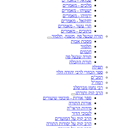
שמואל - מאמרים
מלכים - מאמרים
ישעיהו - מאמרים
ירמיהו - מאמרים
יחזקאל - מאמרים
תרי עשר - מאמרים
כתובים - מאמרים
תורה שבעל פה, משנה, תלמוד
מסכת אבות
תלמוד
חכמים
תורה שבעל פה
תורת הקבלה
תפילה
ספר הכוזרי לרבי יהודה הלוי
רמב"ם
רמח"ל
רבי נחמן מברסלב
הרב קוק ותורתו
ספר אורות - סיכומי שיעורים
אורות התורה
מידות הראי"ה
לנבוכי הדור
הרב קוק על המועדים
הרב קוק על יסודות התורה