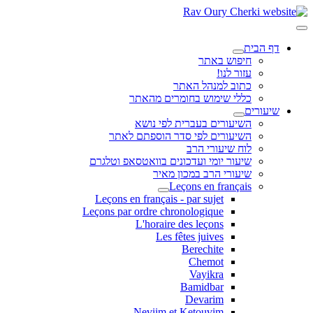
דף הבית
חיפוש באתר
עזור לנו!
כתוב למנהל האתר
כללי שימוש בחומרים מהאתר
שיעורים
השיעורים בעברית לפי נושא
השיעורים לפי סדר הוספתם לאתר
לוח שיעורי הרב
שיעור יומי ועדכונים בוואטסאפ וטלגרם
שיעורי הרב במכון מאיר
Leçons en français
Leçons en français - par sujet
Leçons par ordre chronologique
L'horaire des leçons
Les fêtes juives
Berechite
Chemot
Vayikra
Bamidbar
Devarim
Neviim et Ketouvim