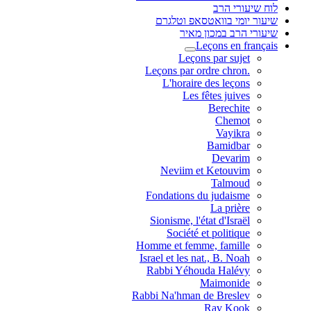
לוח שיעורי הרב
שיעור יומי בוואטסאפ וטלגרם
שיעורי הרב במכון מאיר
Leçons en français
Leçons par sujet
.Leçons par ordre chron
L'horaire des leçons
Les fêtes juives
Berechite
Chemot
Vayikra
Bamidbar
Devarim
Neviim et Ketouvim
Talmoud
Fondations du judaisme
La prière
Sionisme, l'état d'Israël
Société et politique
Homme et femme, famille
Israel et les nat., B. Noah
Rabbi Yéhouda Halévy
Maimonide
Rabbi Na'hman de Breslev
Rav Kook