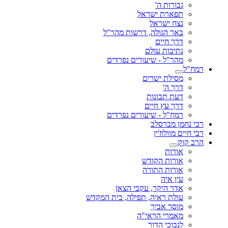
גבורות ה'
תפארת ישראל
נצח ישראל
באר הגולה, דרשות מהר"ל
דרך חיים
נתיבות עולם
מהר"ל - שיעורים נפרדים
רמח"ל
מסילת ישרים
דרך ה'
דעת תבונות
דרך עץ חיים
רמח"ל - שיעורים נפרדים
רבי נחמן מברסלב
רבי חיים מוולוז'ין
הרב קוק
אורות
אורות הקודש
אורות התורה
עין איה
אדר היקר, עקבי הצאן
עולת ראיה, תפילה, בית המקדש
מוסר אביך
מאמרי הראי"ה
לנבוכי הדור