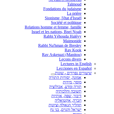
Talmoud
Fondations du judaisme
La prière
Sionisme, l'état d'Israël
Société et politique
Relations homme et femme, famille
Israel et les nations, Bnei Noah
Rabbi Yéhouda Halévy
Maimonide
Rabbi Na'hman de Breslev
Rav Kook
(Rav Askenazi (Manitou
Leçons divers
Lectures in English
Lecciones en Español
שיעורים נפרדים - שונות
אמונה, יסודות התורה
מוסר, מידות
תורה ומדע, אבולוציה
תשובה והלכותיה
דיבור, שפה, אותיות
חברה, אקטואליה
תהליך הגאולה וציונות
ישראל והגוים, בני נח