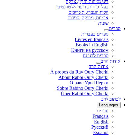
דיני ממונות ונזקין, צדקה
בעלי כוחות, ריפוי אלטרנטיבי
הלוח העברי, תאריכים
אומנות, מוזיקה, ספרות
שונות
ספרים
ספרים בעברית
Livres en français
Books in English
Книги на русском
ספרים לבני נח
אודות הרב
אודות הרב
À propos du Rav Oury Cherki
About Rabbi Oury Cherki
О раве Ури Шерки
Sobre Rabino Oury Cherki
Über Rabbi Oury Cherki
לכתוב לרב
Languages
עברית
Français
English
Русский
Español