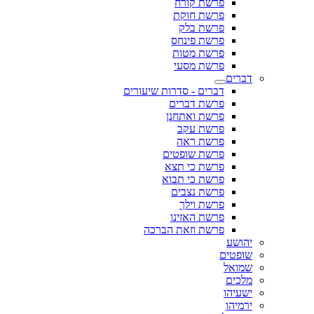
פרשת קורח
פרשת חוקת
פרשת בלק
פרשת פינחס
פרשת מטות
פרשת מסעי
דברים
דברים - סדרות שיעורים
פרשת דברים
פרשת ואתחנן
פרשת עקב
פרשת ראה
פרשת שופטים
פרשת כי תצא
פרשת כי תבוא
פרשת נצבים
פרשת וילך
פרשת האזינו
פרשת וזאת הברכה
יהושע
שופטים
שמואל
מלכים
ישעיהו
ירמיהו