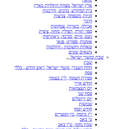
שואה
ארץ ישראל, מצוות התלויות בארץ
בית המקדש, כהנים, קורבנות
זוגיות, משפחה, צניעות
חינוך
אכילה, כשרות, צמחונות
ספר תורה, תפילין, מזוזה, ציצית
גשם, מיים, סביבה, גיאוגרפיה
אומנות, ספורט, פנאי
שאלות ותשובות - הקלטות
נושאים שונים
שבת ומועדי ישראל
שבת
הלוח העברי, מועדי ישראל, ראש חודש - כללי
פסח
ספירת העומר, ל"ג בעומר
חודש אייר
יום העצמאות
פסח שני
יום ירושלים
שבועות
חודש תמוז
י"ז בתמוז, בין המצרים
ט' באב
שבת נחמו, ט"ו באב