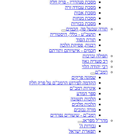
מסכת סנהדרין - פרק חלק
מסכת עבודה זרה
מסכת אבות
מסכת מנחות
מסכת בכורות
תורה שבעל פה, חכמים
תושב"ע - כללי, היסטוריה
תורת הסוד
רבנות, פסיקת הלכה
חכמים - אישיותם ותורתם
תפילה וברכות
רב סעדיה גאון
רבי יהודה הלוי
רמב"ם
שמונה פרקים
הקדמה לפירוש הרמב"ם על פרק חלק
איגרות רמב"ם
ספר המדע
הלכות תשובה
הלכות מלכים
מורה נבוכים
רמב"ם - שיעורים נפרדים
מהר"ל מפראג
גבורות ה'
תפארת ישראל