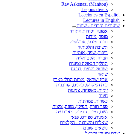
(Rav Askenazi (Manitou
Leçons divers
Lecciones en Español
Lectures in English
שיעורים נפרדים - שונות
אמונה, יסודות התורה
מוסר, מידות
תורה ומדע, אבולוציה
תשובה והלכותיה
דיבור, שפה, אותיות
חברה, אקטואליה
תהליך הגאולה וציונות
ישראל והגוים, בני נח
שואה
ארץ ישראל, מצוות התל' בארץ
בית המקדש, כהנים, קורבנות
זוגיות, משפחה, צניעות
חינוך
כשרות, צמחונות
ספר תורה, תפילין, מזוזה, ציצית
גשם, מיים, סביבה, גיאוגרפיה
אומנות, ספורט, פנאי
שאלות ותשובות - הקלטות
נושאים שונים
שבת ומועדי ישראל