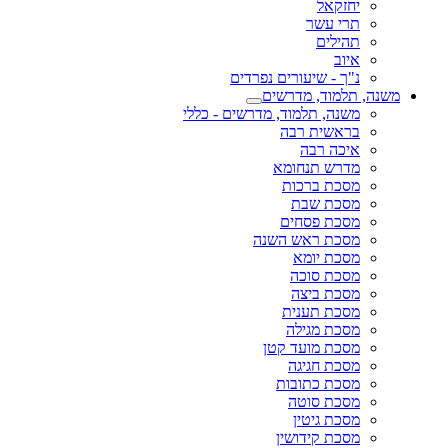
יחזקאל
תרי עשר
תהילים
איוב
נ"ך - שיעורים נפרדים
משנה, תלמוד, מדרשים
משנה, תלמוד, מדרשים - כללי
בראשית רבה
איכה רבה
מדרש תנחומא
מסכת ברכות
מסכת שבת
מסכת פסחים
מסכת ראש השנה
מסכת יומא
מסכת סוכה
מסכת ביצה
מסכת תענית
מסכת מגילה
מסכת מועד קטן
מסכת חגיגה
מסכת כתובות
מסכת סוטה
מסכת גיטין
מסכת קידושין