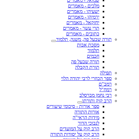
שמואל - מאמרים
מלכים - מאמרים
ישעיהו - מאמרים
ירמיהו - מאמרים
יחזקאל - מאמרים
תרי עשר - מאמרים
כתובים - מאמרים
תורה שבעל פה, משנה, תלמוד
מסכת אבות
תלמוד
חכמים
תורה שבעל פה
תורת הקבלה
תפילה
ספר הכוזרי לרבי יהודה הלוי
רמב"ם
רמח"ל
רבי נחמן מברסלב
הרב קוק ותורתו
ספר אורות - סיכומי שיעורים
אורות התורה
מידות הראי"ה
לנבוכי הדור
הרב קוק על המועדים
הרב קוק על יסודות התורה