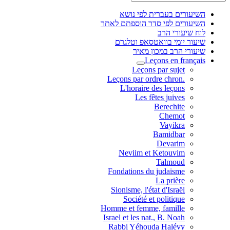
השיעורים בעברית לפי נושא
השיעורים לפי סדר הוספתם לאתר
לוח שיעורי הרב
שיעור יומי בוואטסאפ וטלגרם
שיעורי הרב במכון מאיר
Leçons en français
Leçons par sujet
.Leçons par ordre chron
L'horaire des leçons
Les fêtes juives
Berechite
Chemot
Vayikra
Bamidbar
Devarim
Neviim et Ketouvim
Talmoud
Fondations du judaisme
La prière
Sionisme, l'état d'Israël
Société et politique
Homme et femme, famille
Israel et les nat., B. Noah
Rabbi Yéhouda Halévy