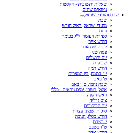
שאלות ותשובות - הקלטות
נושאים שונים
שבת ומועדי ישראל
שבת
מועדי ישראל, ראש חודש
פסח
ספירת העומר, ל"ג בעומר
חודש אייר
יום העצמאות
פסח שני
יום ירושלים
שבועות
חודש תמוז
י"ז בתמוז, בין המצרים
ט' באב
שבת נחמו, ט"ו באב
אלול, תשרי, ימים נוראים - כללי
ראש השנה
צום גדליה
יום הכיפורים
סוכות, שמיני עצרת
חודש כסלו, חנוכה
י' בטבת
ט"ו בשבט
חודש אדר