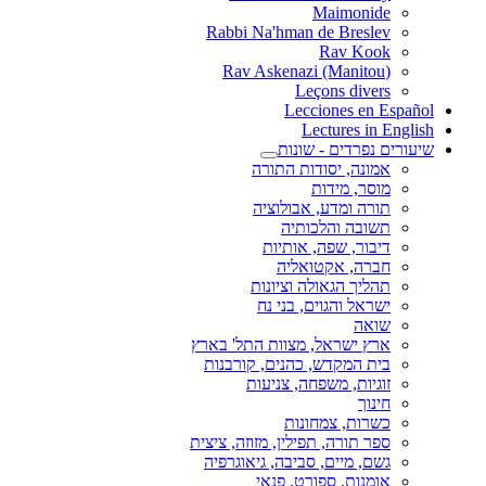
Maimonide
Rabbi Na'hman de Breslev
Rav Kook
(Rav Askenazi (Manitou
Leçons divers
Lecciones en Español
Lectures in English
שיעורים נפרדים - שונות
אמונה, יסודות התורה
מוסר, מידות
תורה ומדע, אבולוציה
תשובה והלכותיה
דיבור, שפה, אותיות
חברה, אקטואליה
תהליך הגאולה וציונות
ישראל והגוים, בני נח
שואה
ארץ ישראל, מצוות התל' בארץ
בית המקדש, כהנים, קורבנות
זוגיות, משפחה, צניעות
חינוך
כשרות, צמחונות
ספר תורה, תפילין, מזוזה, ציצית
גשם, מיים, סביבה, גיאוגרפיה
אומנות, ספורט, פנאי