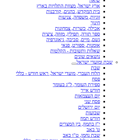
שואה
ארץ ישראל, מצוות התלויות בארץ
בית המקדש, כהנים, קורבנות
זוגיות, משפחה, צניעות
חינוך
אכילה, כשרות, צמחונות
ספר תורה, תפילין, מזוזה, ציצית
גשם, מיים, סביבה, גיאוגרפיה
אומנות, ספורט, פנאי
שאלות ותשובות - הקלטות
נושאים שונים
שבת ומועדי ישראל
שבת
הלוח העברי, מועדי ישראל, ראש חודש - כללי
פסח
ספירת העומר, ל"ג בעומר
חודש אייר
יום העצמאות
פסח שני
יום ירושלים
שבועות
חודש תמוז
י"ז בתמוז, בין המצרים
ט' באב
שבת נחמו, ט"ו באב