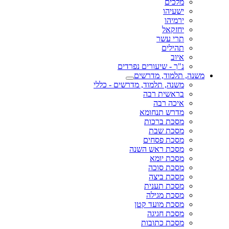
מלכים
ישעיהו
ירמיהו
יחזקאל
תרי עשר
תהילים
איוב
נ"ך - שיעורים נפרדים
משנה, תלמוד, מדרשים
משנה, תלמוד, מדרשים - כללי
בראשית רבה
איכה רבה
מדרש תנחומא
מסכת ברכות
מסכת שבת
מסכת פסחים
מסכת ראש השנה
מסכת יומא
מסכת סוכה
מסכת ביצה
מסכת תענית
מסכת מגילה
מסכת מועד קטן
מסכת חגיגה
מסכת כתובות