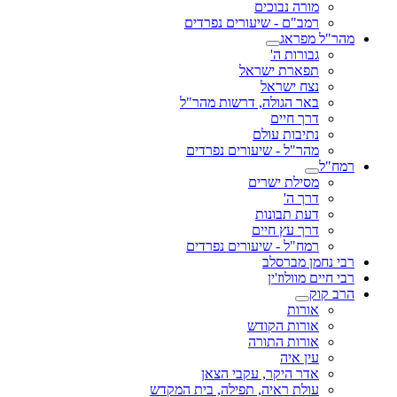
מורה נבוכים
רמב"ם - שיעורים נפרדים
מהר"ל מפראג
גבורות ה'
תפארת ישראל
נצח ישראל
באר הגולה, דרשות מהר"ל
דרך חיים
נתיבות עולם
מהר"ל - שיעורים נפרדים
רמח"ל
מסילת ישרים
דרך ה'
דעת תבונות
דרך עץ חיים
רמח"ל - שיעורים נפרדים
רבי נחמן מברסלב
רבי חיים מוולוז'ין
הרב קוק
אורות
אורות הקודש
אורות התורה
עין איה
אדר היקר, עקבי הצאן
עולת ראיה, תפילה, בית המקדש