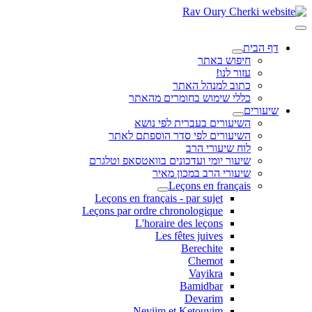
דף הבית
חיפוש באתר
עזור לנו!
כתוב למנהל האתר
כללי שימוש בחומרים מהאתר
שיעורים
השיעורים בעברית לפי נושא
השיעורים לפי סדר הוספתם לאתר
לוח שיעורי הרב
שיעור יומי ועדכונים בוואטסאפ וטלגרם
שיעורי הרב במכון מאיר
Leçons en français
Leçons en français - par sujet
Leçons par ordre chronologique
L'horaire des leçons
Les fêtes juives
Berechite
Chemot
Vayikra
Bamidbar
Devarim
Neviim et Ketouvim