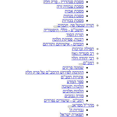
מסכת סנהדרין - פרק חלק
מסכת עבודה זרה
מסכת אבות
מסכת מנחות
מסכת בכורות
תורה שבעל פה, חכמים
תושב"ע - כללי, היסטוריה
תורת הסוד
רבנות, פסיקת הלכה
חכמים - אישיותם ותורתם
תפילה וברכות
רב סעדיה גאון
רבי יהודה הלוי
רמב"ם
שמונה פרקים
הקדמה לפירוש הרמב"ם על פרק חלק
איגרות רמב"ם
ספר המדע
הלכות תשובה
הלכות מלכים
מורה נבוכים
רמב"ם - שיעורים נפרדים
מהר"ל מפראג
גבורות ה'
תפארת ישראל