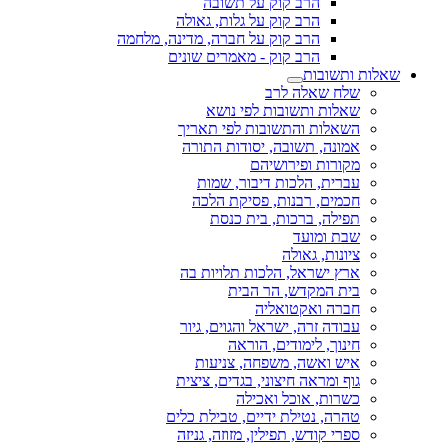
הרב קוק על תשובה
הרב קוק על גלות, גאולה
הרב קוק על חברה, מדינה, מלחמה
הרב קוק - מאמרים שונים
שאלות ותשובות
שלח שאלה לרב
שאלות ותשובות לפי נושא
השאלות והתשובות לפי תאריך
אמונה, תשובה, יסודות התורה
מקורות ופירושיהם
עברית, הלכות דיבור, שמות
חכמים, רבנות, פסיקת הלכה
תפילה, ברכות, בית כנסת
שבת ומועד
ציונות, גאולה
ארץ ישראל, הלכות תלויות בה
בית המקדש, הר הבית
חברה ואקטואליה
עבודה זרה, ישראל והגוים, גיור
חינוך, לימודים, הוראה
איש ואשה, משפחה, צניעות
גוף ומראה חיצוני, בגדים, ציצית
כשרות, אוכל ואכילה
טהרה, נטילת ידיים, טבילת כלים
ספרי קודש, תפילין, מזוזה, גניזה