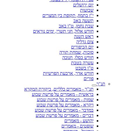
יום ירושלים
שבועות
י"ז בתמוז, תקופת בין המצרים
תשעה באב
שבת נחמו, ט"ו באב
חודש אלול, חגי תשרי, ימים נוראים
ראש השנה
צום גדליה
יום הכיפורים
סוכות, שמחת תורה
חודש כסלו, חנוכה
עשרה בטבת
ט"ו בשבט
חודש אדר, ארבעת הפרשיות
פורים
תנ"ך
תנ"ך - מאמרים כלליים, ביקורת המקרא
בראשית - מאמרים על פרשת שבוע
שמות - מאמרים על פרשת שבוע
ויקרא - מאמרים על פרשת שבוע
במדבר - מאמרים על פרשת שבוע
דברים - מאמרים על פרשת שבוע
יהושע - מאמרים
שופטים - מאמרים