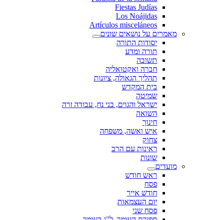
Fiestas Judías
Los Noájidas
Artículos misceláneos
מאמרים על נושאים שונים
יסודות התורה
תורה ומדע
תשובה
חברה ואקטואליה
תהליך הגאולה, ציונות
בית המקדש
שמיטה
ישראל והגוים, בני נח, עבודה זרה
השואה
חינוך
איש ואשה, משפחה
צחוק
ראינות עם הרב
שונות
מועדים
ראש חודש
פסח
חודש אייר
יום העצמאות
פסח שני
ספירת העומר, ל"ג בעומר