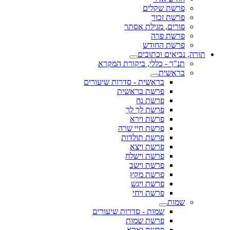
פרשת שקלים
פרשת זכור
פורים, מגילת אסתר
פרשת פרה
פרשת החודש
תורה, נביאים וכתובים
תנ"ך - כללי, ביקורת המקרא
בראשית
בראשית - סדרות שיעורים
פרשת בראשית
פרשת נח
פרשת לך לך
פרשת וירא
פרשת חיי שרה
פרשת תולדות
פרשת ויצא
פרשת וישלח
פרשת וישב
פרשת מקץ
פרשת ויגש
פרשת ויחי
שמות
שמות - סדרות שיעורים
פרשת שמות
פרשת וארא