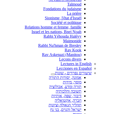
Talmoud
Fondations du judaisme
La prière
Sionisme, l'état d'Israël
Société et politique
Relations homme et femme, famille
Israel et les nations, Bnei Noah
Rabbi Yéhouda Halévy
Maimonide
Rabbi Na'hman de Breslev
Rav Kook
(Rav Askenazi (Manitou
Leçons divers
Lectures in English
Lecciones en Español
שיעורים נפרדים - שונות
אמונה, יסודות התורה
מוסר, מידות
תורה ומדע, אבולוציה
תשובה והלכותיה
דיבור, שפה, אותיות
חברה, אקטואליה
תהליך הגאולה וציונות
ישראל והגוים, בני נח