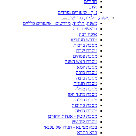
תהילים
איוב
נ"ך - שיעורים נפרדים
משנה, תלמוד, מדרשים
משנה, תלמוד, מדרשים - שיעורים כלליים
בראשית רבה
איכה רבה
מדרש תנחומא
מסכת ברכות
מסכת שבת
מסכת פסחים
מסכת ראש השנה
מסכת יומא
מסכת סוכה
מסכת ביצה
מסכת תענית
מסכת מגילה
מסכת מועד קטן
מסכת חגיגה
מסכת כתובות
מסכת סוטה
מסכת גיטין - אגדות החורבן
מסכת קידושין
בבא מציעא - תנורו של עכנאי
בבא בתרא