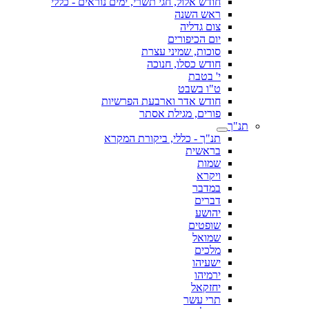
חודש אלול, חגי תשרי, ימים נוראים - כללי
ראש השנה
צום גדליה
יום הכיפורים
סוכות, שמיני עצרת
חודש כסלו, חנוכה
י' בטבת
ט"ו בשבט
חודש אדר וארבעת הפרשיות
פורים, מגילת אסתר
תנ"ך
תנ"ך - כללי, ביקורת המקרא
בראשית
שמות
ויקרא
במדבר
דברים
יהושע
שופטים
שמואל
מלכים
ישעיהו
ירמיהו
יחזקאל
תרי עשר