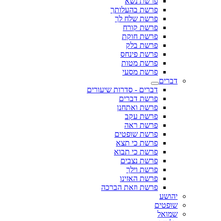
פרשת נשא
פרשת בהעלותך
פרשת שלח לך
פרשת קורח
פרשת חוקת
פרשת בלק
פרשת פינחס
פרשת מטות
פרשת מסעי
דברים
דברים - סדרות שיעורים
פרשת דברים
פרשת ואתחנן
פרשת עקב
פרשת ראה
פרשת שופטים
פרשת כי תצא
פרשת כי תבוא
פרשת נצבים
פרשת וילך
פרשת האזינו
פרשת וזאת הברכה
יהושע
שופטים
שמואל