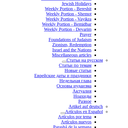
Jewish Holidays
Weekly Portion - Bereshit
Weekly Portion - Shemot
Weekly Portion - Vayikra
Weekly Portion - Bemidbar
Weekly Portion - Devarim
Prayer
Foundations of Judaism
Zionism, Redemption
Israel and the Nations
Miscellaneous articles
Статьи на русском
Статьи по темам
Новые статьи
Еврейские даты и праздники
Недельная глава
Основы иудаизма
Актуалия
Ноахиды
Разное
Artikel auf deutsch
Artículos en Español
Artículos por tema
Artículos nuevos
Parashá de la semana