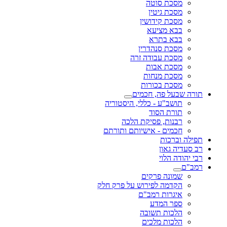
מסכת סוטה
מסכת גיטין
מסכת קידושין
בבא מציעא
בבא בתרא
מסכת סנהדרין
מסכת עבודה זרה
מסכת אבות
מסכת מנחות
מסכת בכורות
תורה שבעל פה, חכמים
תושב"ע - כללי, היסטוריה
תורת הסוד
רבנות, פסיקת הלכה
חכמים - אישיותם ותורתם
תפילה וברכות
רב סעדיה גאון
רבי יהודה הלוי
רמב"ם
שמונה פרקים
הקדמה לפירוש על פרק חלק
איגרות רמב"ם
ספר המדע
הלכות תשובה
הלכות מלכים