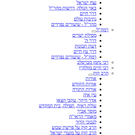
נצח ישראל
באר הגולה, דרשות מהר"ל
דרך חיים
נתיבות עולם
מהר"ל - שיעורים נפרדים
רמח"ל
מסילת ישרים
דרך ה'
דעת תבונות
דרך עץ חיים
רמח"ל - שיעורים נפרדים
רבי נחמן מברסלב
רבי חיים מוולוז'ין
הרב קוק
אורות
אורות הקודש
אורות התורה
עין איה
אדר היקר, עקבי הצאן
עולת ראיה, תפילה, בית המקדש
מוסר אביך
מאמרי הראי"ה
לנבוכי הדור
הרב קוק על פרשת שבוע
הרב קוק על מועדי ישראל