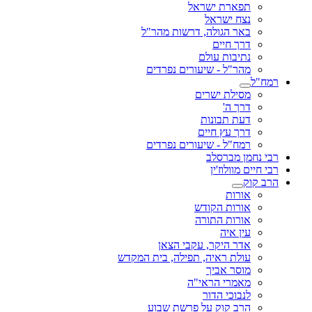
תפארת ישראל
נצח ישראל
באר הגולה, דרשות מהר"ל
דרך חיים
נתיבות עולם
מהר"ל - שיעורים נפרדים
רמח"ל
מסילת ישרים
דרך ה'
דעת תבונות
דרך עץ חיים
רמח"ל - שיעורים נפרדים
רבי נחמן מברסלב
רבי חיים מוולוז'ין
הרב קוק
אורות
אורות הקודש
אורות התורה
עין איה
אדר היקר, עקבי הצאן
עולת ראיה, תפילה, בית המקדש
מוסר אביך
מאמרי הראי"ה
לנבוכי הדור
הרב קוק על פרשת שבוע