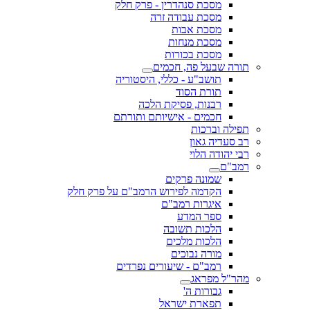
מסכת סנהדרין - פרק חלק
מסכת עבודה זרה
מסכת אבות
מסכת מנחות
מסכת בכורות
תורה שבעל פה, חכמים
תושב"ע - כללי, היסטוריה
תורת הסוד
רבנות, פסיקת הלכה
חכמים - אישיותם ותורתם
תפילה וברכות
רב סעדיה גאון
רבי יהודה הלוי
רמב"ם
שמונה פרקים
הקדמה לפירוש הרמב"ם על פרק חלק
איגרות רמב"ם
ספר המדע
הלכות תשובה
הלכות מלכים
מורה נבוכים
רמב"ם - שיעורים נפרדים
מהר"ל מפראג
גבורות ה'
תפארת ישראל