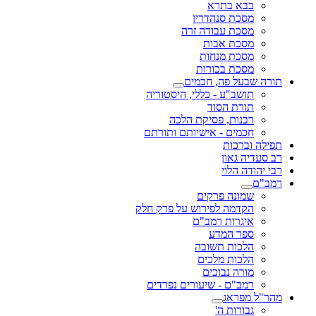
בבא בתרא
מסכת סנהדרין
מסכת עבודה זרה
מסכת אבות
מסכת מנחות
מסכת בכורות
תורה שבעל פה, חכמים
תושב"ע - כללי, היסטוריה
תורת הסוד
רבנות, פסיקת הלכה
חכמים - אישיותם ותורתם
תפילה וברכות
רב סעדיה גאון
רבי יהודה הלוי
רמב"ם
שמונה פרקים
הקדמה לפירוש על פרק חלק
איגרות רמב"ם
ספר המדע
הלכות תשובה
הלכות מלכים
מורה נבוכים
רמב"ם - שיעורים נפרדים
מהר"ל מפראג
גבורות ה'