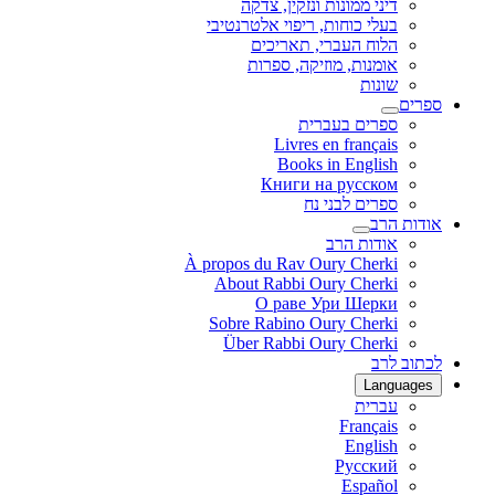
דיני ממונות ונזקין, צדקה
בעלי כוחות, ריפוי אלטרנטיבי
הלוח העברי, תאריכים
אומנות, מוזיקה, ספרות
שונות
ספרים
ספרים בעברית
Livres en français
Books in English
Книги на русском
ספרים לבני נח
אודות הרב
אודות הרב
À propos du Rav Oury Cherki
About Rabbi Oury Cherki
О раве Ури Шерки
Sobre Rabino Oury Cherki
Über Rabbi Oury Cherki
לכתוב לרב
Languages
עברית
Français
English
Русский
Español