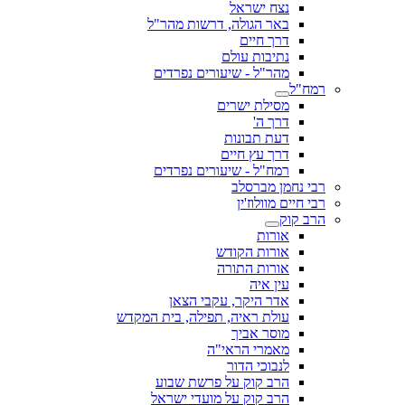
נצח ישראל
באר הגולה, דרשות מהר"ל
דרך חיים
נתיבות עולם
מהר"ל - שיעורים נפרדים
רמח"ל
מסילת ישרים
דרך ה'
דעת תבונות
דרך עץ חיים
רמח"ל - שיעורים נפרדים
רבי נחמן מברסלב
רבי חיים מוולוז'ין
הרב קוק
אורות
אורות הקודש
אורות התורה
עין איה
אדר היקר, עקבי הצאן
עולת ראיה, תפילה, בית המקדש
מוסר אביך
מאמרי הראי"ה
לנבוכי הדור
הרב קוק על פרשת שבוע
הרב קוק על מועדי ישראל