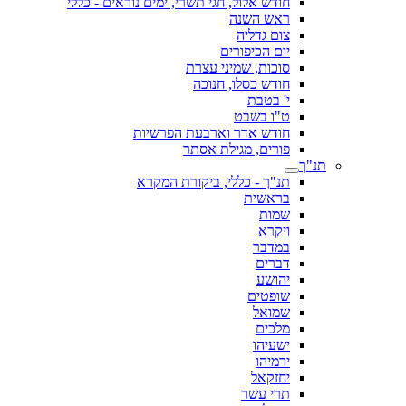
חודש אלול, חגי תשרי, ימים נוראים - כללי
ראש השנה
צום גדליה
יום הכיפורים
סוכות, שמיני עצרת
חודש כסלו, חנוכה
י' בטבת
ט"ו בשבט
חודש אדר וארבעת הפרשיות
פורים, מגילת אסתר
תנ"ך
תנ"ך - כללי, ביקורת המקרא
בראשית
שמות
ויקרא
במדבר
דברים
יהושע
שופטים
שמואל
מלכים
ישעיהו
ירמיהו
יחזקאל
תרי עשר