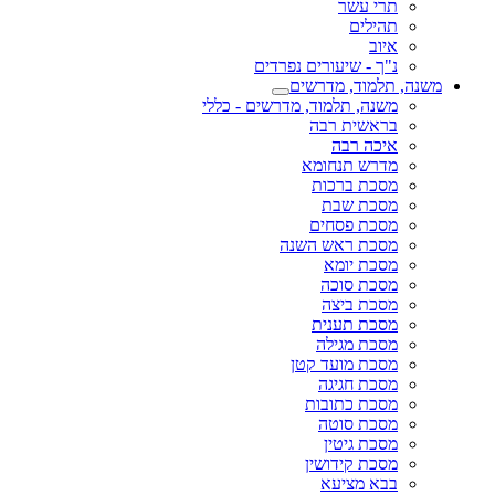
תרי עשר
תהילים
איוב
נ"ך - שיעורים נפרדים
משנה, תלמוד, מדרשים
משנה, תלמוד, מדרשים - כללי
בראשית רבה
איכה רבה
מדרש תנחומא
מסכת ברכות
מסכת שבת
מסכת פסחים
מסכת ראש השנה
מסכת יומא
מסכת סוכה
מסכת ביצה
מסכת תענית
מסכת מגילה
מסכת מועד קטן
מסכת חגיגה
מסכת כתובות
מסכת סוטה
מסכת גיטין
מסכת קידושין
בבא מציעא