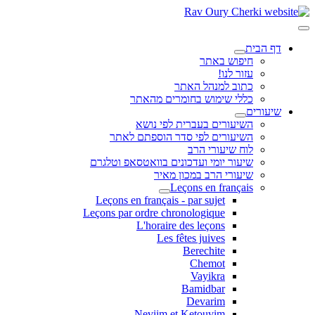
דף הבית
חיפוש באתר
עזור לנו!
כתוב למנהל האתר
כללי שימוש בחומרים מהאתר
שיעורים
השיעורים בעברית לפי נושא
השיעורים לפי סדר הוספתם לאתר
לוח שיעורי הרב
שיעור יומי ועדכונים בוואטסאפ וטלגרם
שיעורי הרב במכון מאיר
Leçons en français
Leçons en français - par sujet
Leçons par ordre chronologique
L'horaire des leçons
Les fêtes juives
Berechite
Chemot
Vayikra
Bamidbar
Devarim
Neviim et Ketouvim