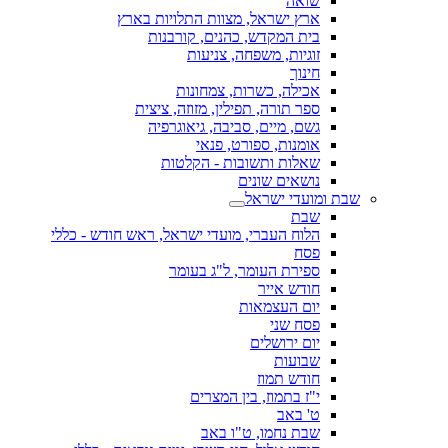
שואה
ארץ ישראל, מצוות התלויות בארץ
בית המקדש, כהנים, קורבנות
זוגיות, משפחה, צניעות
חינוך
אכילה, כשרות, צמחונות
ספר תורה, תפילין, מזוזה, ציצית
גשם, מיים, סביבה, גיאוגרפיה
אומנות, ספורט, פנאי
שאלות ותשובות - הקלטות
נושאים שונים
שבת ומועדי ישראל
שבת
הלוח העברי, מועדי ישראל, ראש חודש - כללי
פסח
ספירת העומר, ל"ג בעומר
חודש אייר
יום העצמאות
פסח שני
יום ירושלים
שבועות
חודש תמוז
י"ז בתמוז, בין המצרים
ט' באב
שבת נחמו, ט"ו באב