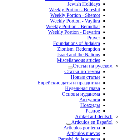
Jewish Holidays
Weekly Portion - Bereshit
Weekly Portion - Shemot
Weekly Portion - Vayikra
Weekly Portion - Bemidbar
Weekly Portion - Devarim
Prayer
Foundations of Judaism
Zionism, Redemption
Israel and the Nations
Miscellaneous articles
Статьи на русском
Статьи по темам
Новые статьи
Еврейские даты и праздники
Недельная глава
Основы иудаизма
Актуалия
Ноахиды
Разное
Artikel auf deutsch
Artículos en Español
Artículos por tema
Artículos nuevos
Parashá de la semana