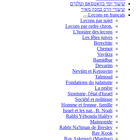
שיעור יומי בוואטסאפ וטלגרם
שיעורי הרב במכון מאיר
Leçons en français
Leçons par sujet
.Leçons par ordre chron
L'horaire des leçons
Les fêtes juives
Berechite
Chemot
Vayikra
Bamidbar
Devarim
Neviim et Ketouvim
Talmoud
Fondations du judaisme
La prière
Sionisme, l'état d'Israël
Société et politique
Homme et femme, famille
Israel et les nat., B. Noah
Rabbi Yéhouda Halévy
Maimonide
Rabbi Na'hman de Breslev
Rav Kook
(Rav Askenazi (Manitou