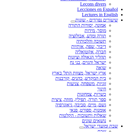
Leçons divers
Lecciones en Español
Lectures in English
שיעורים נפרדים - שונות
אמונה, יסודות התורה
מוסר, מידות
תורה ומדע, אבולוציה
תשובה והלכותיה
דיבור, שפה, אותיות
חברה, אקטואליה
תהליך הגאולה וציונות
ישראל והגוים, בני נח
שואה
ארץ ישראל, מצוות התל' בארץ
בית המקדש, כהנים, קורבנות
זוגיות, משפחה, צניעות
חינוך
כשרות, צמחונות
ספר תורה, תפילין, מזוזה, ציצית
גשם, מיים, סביבה, גיאוגרפיה
אומנות, ספורט, פנאי
שאלות ותשובות - הקלטות
נושאים שונים
שבת ומועדי ישראל
שבת