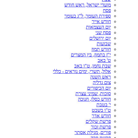
מועדי ישראל, ראש חודש
פסח
ספירת העומר, ל"ג בעומר
חודש אייר
יום העצמאות
פסח שני
יום ירושלים
שבועות
חודש תמוז
י"ז בתמוז, בין המצרים
ט' באב
שבת נחמו, ט"ו באב
אלול, תשרי, ימים נוראים - כללי
ראש השנה
צום גדליה
יום הכיפורים
סוכות, שמיני עצרת
חודש כסלו, חנוכה
י' בטבת
ט"ו בשבט
חודש אדר
פרשת שקלים
פרשת זכור
פורים, מגילת אסתר
פרשת פרה