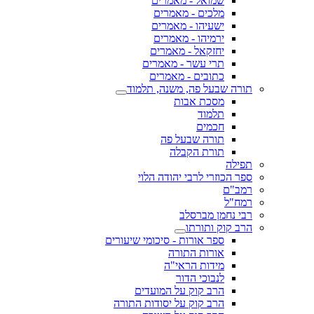
שמואל - מאמרים
מלכים - מאמרים
ישעיהו - מאמרים
ירמיהו - מאמרים
יחזקאל - מאמרים
תרי עשר - מאמרים
כתובים - מאמרים
תורה שבעל פה, משנה, תלמוד
מסכת אבות
תלמוד
חכמים
תורה שבעל פה
תורת הקבלה
תפילה
ספר הכוזרי לרבי יהודה הלוי
רמב"ם
רמח"ל
רבי נחמן מברסלב
הרב קוק ותורתו
ספר אורות - סיכומי שיעורים
אורות התורה
מידות הראי"ה
לנבוכי הדור
הרב קוק על המועדים
הרב קוק על יסודות התורה