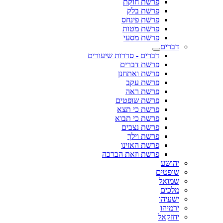
פרשת חוקת
פרשת בלק
פרשת פינחס
פרשת מטות
פרשת מסעי
דברים
דברים - סדרות שיעורים
פרשת דברים
פרשת ואתחנן
פרשת עקב
פרשת ראה
פרשת שופטים
פרשת כי תצא
פרשת כי תבוא
פרשת נצבים
פרשת וילך
פרשת האזינו
פרשת וזאת הברכה
יהושע
שופטים
שמואל
מלכים
ישעיהו
ירמיהו
יחזקאל