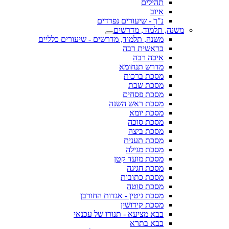
תהילים
איוב
נ"ך - שיעורים נפרדים
משנה, תלמוד, מדרשים
משנה, תלמוד, מדרשים - שיעורים כלליים
בראשית רבה
איכה רבה
מדרש תנחומא
מסכת ברכות
מסכת שבת
מסכת פסחים
מסכת ראש השנה
מסכת יומא
מסכת סוכה
מסכת ביצה
מסכת תענית
מסכת מגילה
מסכת מועד קטן
מסכת חגיגה
מסכת כתובות
מסכת סוטה
מסכת גיטין - אגדות החורבן
מסכת קידושין
בבא מציעא - תנורו של עכנאי
בבא בתרא