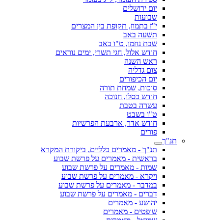
יום ירושלים
שבועות
י"ז בתמוז, תקופת בין המצרים
תשעה באב
שבת נחמו, ט"ו באב
חודש אלול, חגי תשרי, ימים נוראים
ראש השנה
צום גדליה
יום הכיפורים
סוכות, שמחת תורה
חודש כסלו, חנוכה
עשרה בטבת
ט"ו בשבט
חודש אדר, ארבעת הפרשיות
פורים
תנ"ך
תנ"ך - מאמרים כלליים, ביקורת המקרא
בראשית - מאמרים על פרשת שבוע
שמות - מאמרים על פרשת שבוע
ויקרא - מאמרים על פרשת שבוע
במדבר - מאמרים על פרשת שבוע
דברים - מאמרים על פרשת שבוע
יהושע - מאמרים
שופטים - מאמרים