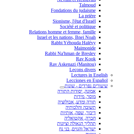
Talmoud
Fondations du judaisme
La prière
Sionisme, l'état d'Israël
Société et politique
Relations homme et femme, famille
Israel et les nations, Bnei Noah
Rabbi Yéhouda Halévy
Maimonide
Rabbi Na'hman de Breslev
Rav Kook
(Rav Askenazi (Manitou
Leçons divers
Lectures in English
Lecciones en Español
שיעורים נפרדים - שונות
אמונה, יסודות התורה
מוסר, מידות
תורה ומדע, אבולוציה
תשובה והלכותיה
דיבור, שפה, אותיות
חברה, אקטואליה
תהליך הגאולה וציונות
ישראל והגוים, בני נח