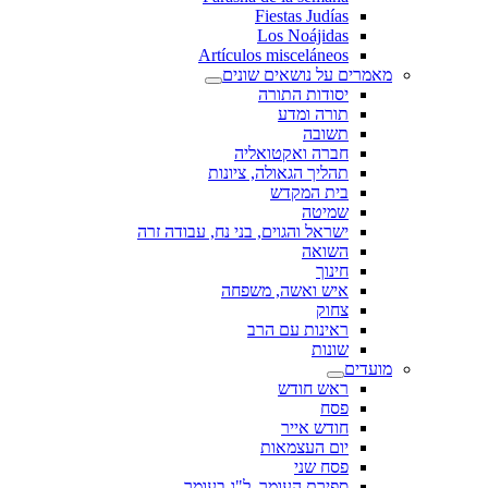
Fiestas Judías
Los Noájidas
Artículos misceláneos
מאמרים על נושאים שונים
יסודות התורה
תורה ומדע
תשובה
חברה ואקטואליה
תהליך הגאולה, ציונות
בית המקדש
שמיטה
ישראל והגוים, בני נח, עבודה זרה
השואה
חינוך
איש ואשה, משפחה
צחוק
ראינות עם הרב
שונות
מועדים
ראש חודש
פסח
חודש אייר
יום העצמאות
פסח שני
ספירת העומר, ל"ג בעומר