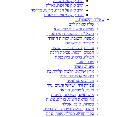
הרב קוק על תשובה
הרב קוק על גלות, גאולה
הרב קוק על חברה, מדינה, מלחמה
הרב קוק - מאמרים שונים
שאלות ותשובות
שלח שאלה לרב
שאלות ותשובות לפי נושא
השאלות והתשובות לפי תאריך
אמונה, תשובה, יסודות התורה
מקורות ופירושיהם
עברית, הלכות דיבור, שמות
חכמים, רבנות, פסיקת הלכה
תפילה, ברכות, בית כנסת
שבת ומועד
ציונות, גאולה
ארץ ישראל, הלכות תלויות בה
בית המקדש, הר הבית
חברה ואקטואליה
עבודה זרה, ישראל והגוים, גיור
חינוך, לימודים, הוראה
איש ואשה, משפחה, צניעות
גוף ומראה חיצוני, בגדים, ציצית
כשרות, אוכל ואכילה
טהרה, נטילת ידיים, טבילת כלים
ספרי קודש, תפילין, מזוזה, גניזה