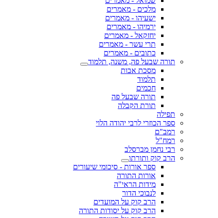
שמואל - מאמרים
מלכים - מאמרים
ישעיהו - מאמרים
ירמיהו - מאמרים
יחזקאל - מאמרים
תרי עשר - מאמרים
כתובים - מאמרים
תורה שבעל פה, משנה, תלמוד
מסכת אבות
תלמוד
חכמים
תורה שבעל פה
תורת הקבלה
תפילה
ספר הכוזרי לרבי יהודה הלוי
רמב"ם
רמח"ל
רבי נחמן מברסלב
הרב קוק ותורתו
ספר אורות - סיכומי שיעורים
אורות התורה
מידות הראי"ה
לנבוכי הדור
הרב קוק על המועדים
הרב קוק על יסודות התורה