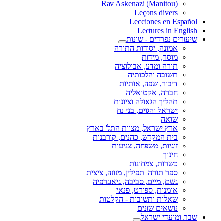
(Rav Askenazi (Manitou
Leçons divers
Lecciones en Español
Lectures in English
שיעורים נפרדים - שונות
אמונה, יסודות התורה
מוסר, מידות
תורה ומדע, אבולוציה
תשובה והלכותיה
דיבור, שפה, אותיות
חברה, אקטואליה
תהליך הגאולה וציונות
ישראל והגוים, בני נח
שואה
ארץ ישראל, מצוות התל' בארץ
בית המקדש, כהנים, קורבנות
זוגיות, משפחה, צניעות
חינוך
כשרות, צמחונות
ספר תורה, תפילין, מזוזה, ציצית
גשם, מיים, סביבה, גיאוגרפיה
אומנות, ספורט, פנאי
שאלות ותשובות - הקלטות
נושאים שונים
שבת ומועדי ישראל