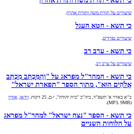
כי תשא - תורת משה ותורת אהרון
שיעורים על תורת משה ותורת אהרון
.
כי תשא - חטא העגל
שיעורים נפרדים
.
כי תשא - ערב רב
שיעורים על ערב רב
.
כי תשא - המהר"ל מפראג על "וְהַמִּכְתָּב מִכְתַּב
אֱלֹהִים הוּא", מתוך הספר "תפארת ישראל"
כ"א באדר א' תשפ"ד, ביה"כ "בית יהודה", י-ם, 25 דקות.
וידאו
,
אודיו
(MP3, 9MB).
כי תשא - הספר "נצח ישראל" למהר"ל מפראג
על הלוחות השניים