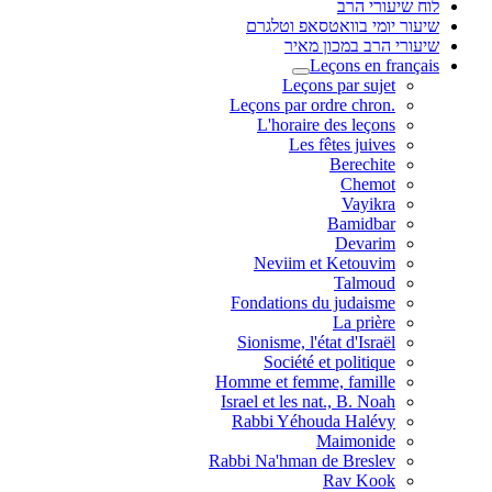
לוח שיעורי הרב
שיעור יומי בוואטסאפ וטלגרם
שיעורי הרב במכון מאיר
Leçons en français
Leçons par sujet
.Leçons par ordre chron
L'horaire des leçons
Les fêtes juives
Berechite
Chemot
Vayikra
Bamidbar
Devarim
Neviim et Ketouvim
Talmoud
Fondations du judaisme
La prière
Sionisme, l'état d'Israël
Société et politique
Homme et femme, famille
Israel et les nat., B. Noah
Rabbi Yéhouda Halévy
Maimonide
Rabbi Na'hman de Breslev
Rav Kook