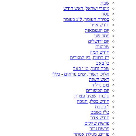
שבת
מועדי ישראל, ראש חודש
פסח
ספירת העומר, ל"ג בעומר
חודש אייר
יום העצמאות
פסח שני
יום ירושלים
שבועות
חודש תמוז
י"ז בתמוז, בין המצרים
ט' באב
שבת נחמו, ט"ו באב
אלול, תשרי, ימים נוראים - כללי
ראש השנה
צום גדליה
יום הכיפורים
סוכות, שמיני עצרת
חודש כסלו, חנוכה
י' בטבת
ט"ו בשבט
חודש אדר
פרשת שקלים
פרשת זכור
פורים, מגילת אסתר