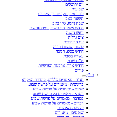
יום ירושלים
שבועות
י"ז בתמוז, תקופת בין המצרים
תשעה באב
שבת נחמו, ט"ו באב
חודש אלול, חגי תשרי, ימים נוראים
ראש השנה
צום גדליה
יום הכיפורים
סוכות, שמחת תורה
חודש כסלו, חנוכה
עשרה בטבת
ט"ו בשבט
חודש אדר, ארבעת הפרשיות
פורים
תנ"ך
תנ"ך - מאמרים כלליים, ביקורת המקרא
בראשית - מאמרים על פרשת שבוע
שמות - מאמרים על פרשת שבוע
ויקרא - מאמרים על פרשת שבוע
במדבר - מאמרים על פרשת שבוע
דברים - מאמרים על פרשת שבוע
יהושע - מאמרים
שופטים - מאמרים