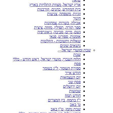
שואה
ארץ ישראל, מצוות התלויות בארץ
בית המקדש, כהנים, קורבנות
זוגיות, משפחה, צניעות
חינוך
אכילה, כשרות, צמחונות
ספר תורה, תפילין, מזוזה, ציצית
גשם, מיים, סביבה, גיאוגרפיה
אומנות, ספורט, פנאי
שאלות ותשובות - הקלטות
נושאים שונים
שבת ומועדי ישראל
שבת
הלוח העברי, מועדי ישראל, ראש חודש - כללי
פסח
ספירת העומר, ל"ג בעומר
חודש אייר
יום העצמאות
פסח שני
יום ירושלים
שבועות
חודש תמוז
י"ז בתמוז, בין המצרים
ט' באב
שבת נחמו, ט"ו באב