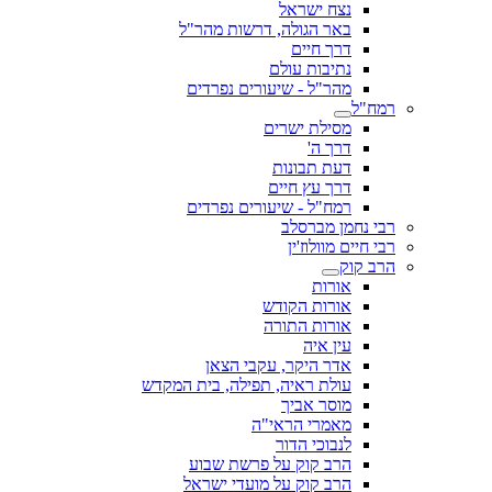
נצח ישראל
באר הגולה, דרשות מהר"ל
דרך חיים
נתיבות עולם
מהר"ל - שיעורים נפרדים
רמח"ל
מסילת ישרים
דרך ה'
דעת תבונות
דרך עץ חיים
רמח"ל - שיעורים נפרדים
רבי נחמן מברסלב
רבי חיים מוולוז'ין
הרב קוק
אורות
אורות הקודש
אורות התורה
עין איה
אדר היקר, עקבי הצאן
עולת ראיה, תפילה, בית המקדש
מוסר אביך
מאמרי הראי"ה
לנבוכי הדור
הרב קוק על פרשת שבוע
הרב קוק על מועדי ישראל