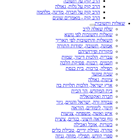
הרב קוק על תשובה
הרב קוק על גלות, גאולה
הרב קוק על חברה, מדינה, מלחמה
הרב קוק - מאמרים שונים
שאלות ותשובות
שלח שאלה לרב
שאלות ותשובות לפי נושא
השאלות והתשובות לפי תאריך
אמונה, תשובה, יסודות התורה
מקורות ופירושיהם
עברית, הלכות דיבור, שמות
חכמים, רבנות, פסיקת הלכה
תפילה, ברכות, בית כנסת
שבת ומועד
ציונות, גאולה
ארץ ישראל, הלכות תלויות בה
בית המקדש, הר הבית
חברה ואקטואליה
עבודה זרה, ישראל והגוים, גיור
חינוך, לימודים, הוראה
איש ואשה, משפחה, צניעות
גוף ומראה חיצוני, בגדים, ציצית
כשרות, אוכל ואכילה
טהרה, נטילת ידיים, טבילת כלים
ספרי קודש, תפילין, מזוזה, גניזה