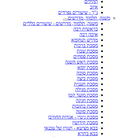
תהילים
איוב
נ"ך - שיעורים נפרדים
משנה, תלמוד, מדרשים
משנה, תלמוד, מדרשים - שיעורים כלליים
בראשית רבה
איכה רבה
מדרש תנחומא
מסכת ברכות
מסכת שבת
מסכת פסחים
מסכת ראש השנה
מסכת יומא
מסכת סוכה
מסכת ביצה
מסכת תענית
מסכת מגילה
מסכת מועד קטן
מסכת חגיגה
מסכת כתובות
מסכת סוטה
מסכת גיטין - אגדות החורבן
מסכת קידושין
בבא מציעא - תנורו של עכנאי
בבא בתרא