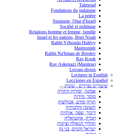
Talmoud
Fondations du judaisme
La prière
Sionisme, l'état d'Israël
Société et politique
Relations homme et femme, famille
Israel et les nations, Bnei Noah
Rabbi Yéhouda Halévy
Maimonide
Rabbi Na'hman de Breslev
Rav Kook
(Rav Askenazi (Manitou
Leçons divers
Lectures in English
Lecciones en Español
שיעורים נפרדים - שונות
אמונה, יסודות התורה
מוסר, מידות
תורה ומדע, אבולוציה
תשובה והלכותיה
דיבור, שפה, אותיות
חברה, אקטואליה
תהליך הגאולה וציונות
ישראל והגוים, בני נח