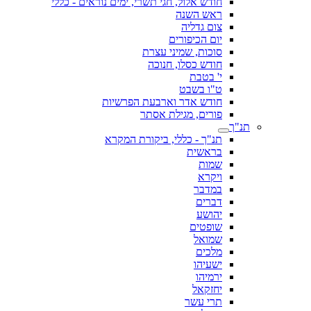
חודש אלול, חגי תשרי, ימים נוראים - כללי
ראש השנה
צום גדליה
יום הכיפורים
סוכות, שמיני עצרת
חודש כסלו, חנוכה
י' בטבת
ט"ו בשבט
חודש אדר וארבעת הפרשיות
פורים, מגילת אסתר
תנ"ך
תנ"ך - כללי, ביקורת המקרא
בראשית
שמות
ויקרא
במדבר
דברים
יהושע
שופטים
שמואל
מלכים
ישעיהו
ירמיהו
יחזקאל
תרי עשר