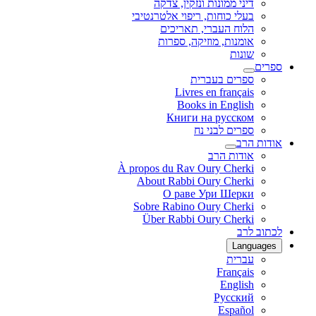
דיני ממונות ונזקין, צדקה
בעלי כוחות, ריפוי אלטרנטיבי
הלוח העברי, תאריכים
אומנות, מוזיקה, ספרות
שונות
ספרים
ספרים בעברית
Livres en français
Books in English
Книги на русском
ספרים לבני נח
אודות הרב
אודות הרב
À propos du Rav Oury Cherki
About Rabbi Oury Cherki
О раве Ури Шерки
Sobre Rabino Oury Cherki
Über Rabbi Oury Cherki
לכתוב לרב
Languages
עברית
Français
English
Русский
Español