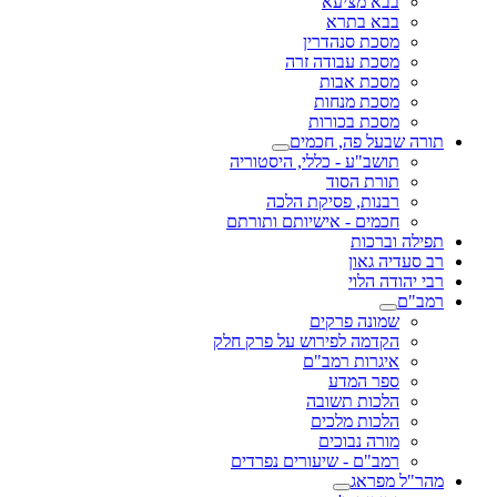
בבא מציעא
בבא בתרא
מסכת סנהדרין
מסכת עבודה זרה
מסכת אבות
מסכת מנחות
מסכת בכורות
תורה שבעל פה, חכמים
תושב"ע - כללי, היסטוריה
תורת הסוד
רבנות, פסיקת הלכה
חכמים - אישיותם ותורתם
תפילה וברכות
רב סעדיה גאון
רבי יהודה הלוי
רמב"ם
שמונה פרקים
הקדמה לפירוש על פרק חלק
איגרות רמב"ם
ספר המדע
הלכות תשובה
הלכות מלכים
מורה נבוכים
רמב"ם - שיעורים נפרדים
מהר"ל מפראג