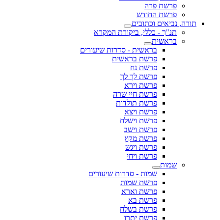
פרשת פרה
פרשת החודש
תורה, נביאים וכתובים
תנ"ך - כללי, ביקורת המקרא
בראשית
בראשית - סדרות שיעורים
פרשת בראשית
פרשת נח
פרשת לך לך
פרשת וירא
פרשת חיי שרה
פרשת תולדות
פרשת ויצא
פרשת וישלח
פרשת וישב
פרשת מקץ
פרשת ויגש
פרשת ויחי
שמות
שמות - סדרות שיעורים
פרשת שמות
פרשת וארא
פרשת בא
פרשת בשלח
פרשת יתרו