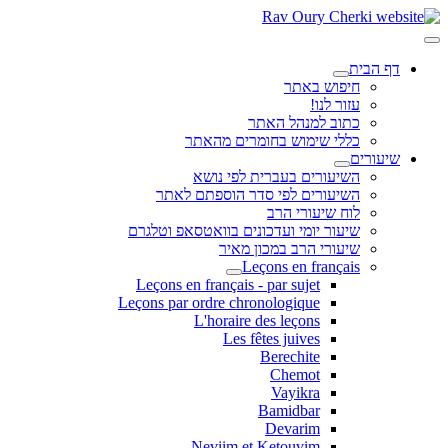
דף הבית
חיפוש באתר
עזור לנו!
כתוב למנהל האתר
כללי שימוש בחומרים מהאתר
שיעורים
השיעורים בעברית לפי נושא
השיעורים לפי סדר הוספתם לאתר
לוח שיעורי הרב
שיעור יומי ועדכונים בוואטסאפ וטלגרם
שיעורי הרב במכון מאיר
Leçons en français
Leçons en français - par sujet
Leçons par ordre chronologique
L'horaire des leçons
Les fêtes juives
Berechite
Chemot
Vayikra
Bamidbar
Devarim
Neviim et Ketouvim