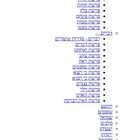
פרשת חוקת
פרשת בלק
פרשת פינחס
פרשת מטות
פרשת מסעי
דברים
דברים - סדרות שיעורים
פרשת דברים
פרשת ואתחנן
פרשת עקב
פרשת ראה
פרשת שופטים
פרשת כי תצא
פרשת כי תבוא
פרשת נצבים
פרשת וילך
פרשת האזינו
פרשת וזאת הברכה
יהושע
שופטים
שמואל
מלכים
ישעיהו
ירמיהו
יחזקאל