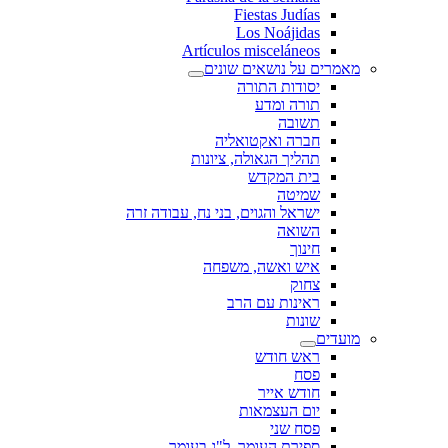
Fiestas Judías
Los Noájidas
Artículos misceláneos
מאמרים על נושאים שונים
יסודות התורה
תורה ומדע
תשובה
חברה ואקטואליה
תהליך הגאולה, ציונות
בית המקדש
שמיטה
ישראל והגוים, בני נח, עבודה זרה
השואה
חינוך
איש ואשה, משפחה
צחוק
ראינות עם הרב
שונות
מועדים
ראש חודש
פסח
חודש אייר
יום העצמאות
פסח שני
ספירת העומר, ל"ג בעומר