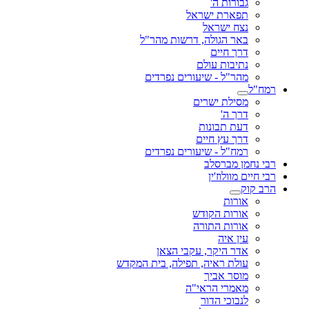
גבורות ה'
תפארת ישראל
נצח ישראל
באר הגולה, דרשות מהר"ל
דרך חיים
נתיבות עולם
מהר"ל - שיעורים נפרדים
רמח"ל
מסילת ישרים
דרך ה'
דעת תבונות
דרך עץ חיים
רמח"ל - שיעורים נפרדים
רבי נחמן מברסלב
רבי חיים מוולוז'ין
הרב קוק
אורות
אורות הקודש
אורות התורה
עין איה
אדר היקר, עקבי הצאן
עולת ראיה, תפילה, בית המקדש
מוסר אביך
מאמרי הראי"ה
לנבוכי הדור