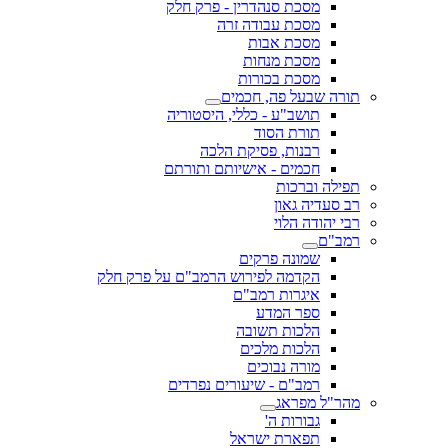
מסכת סנהדרין - פרק חלק
מסכת עבודה זרה
מסכת אבות
מסכת מנחות
מסכת בכורות
תורה שבעל פה, חכמים
תושב"ע - כללי, היסטוריה
תורת הסוד
רבנות, פסיקת הלכה
חכמים - אישיותם ותורתם
תפילה וברכות
רב סעדיה גאון
רבי יהודה הלוי
רמב"ם
שמונה פרקים
הקדמה לפירוש הרמב"ם על פרק חלק
איגרות רמב"ם
ספר המדע
הלכות תשובה
הלכות מלכים
מורה נבוכים
רמב"ם - שיעורים נפרדים
מהר"ל מפראג
גבורות ה'
תפארת ישראל