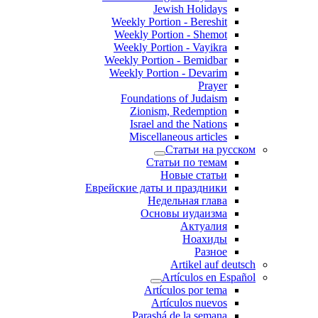
Jewish Holidays
Weekly Portion - Bereshit
Weekly Portion - Shemot
Weekly Portion - Vayikra
Weekly Portion - Bemidbar
Weekly Portion - Devarim
Prayer
Foundations of Judaism
Zionism, Redemption
Israel and the Nations
Miscellaneous articles
Статьи на русском
Статьи по темам
Новые статьи
Еврейские даты и праздники
Недельная глава
Основы иудаизма
Актуалия
Ноахиды
Разное
Artikel auf deutsch
Artículos en Español
Artículos por tema
Artículos nuevos
Parashá de la semana