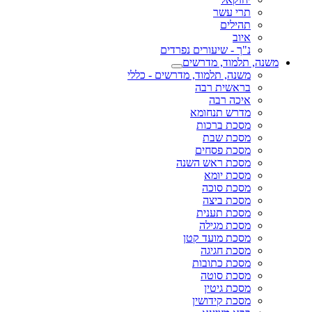
תרי עשר
תהילים
איוב
נ"ך - שיעורים נפרדים
משנה, תלמוד, מדרשים
משנה, תלמוד, מדרשים - כללי
בראשית רבה
איכה רבה
מדרש תנחומא
מסכת ברכות
מסכת שבת
מסכת פסחים
מסכת ראש השנה
מסכת יומא
מסכת סוכה
מסכת ביצה
מסכת תענית
מסכת מגילה
מסכת מועד קטן
מסכת חגיגה
מסכת כתובות
מסכת סוטה
מסכת גיטין
מסכת קידושין