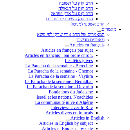
הרב קוק על תשובה
הרב קוק על הגאולה
הרב קוק על ארץ ישראל
הרב קוק - שיעורים נפרדים
הרב אשכנזי (מניטו)
מאמרים
המאמרים של הרב אורי שרקי לפי נושא
מאמרים חדשים
Articles en français
Articles en français par sujet
.Articles en français - par ordre chron
Les fêtes juives
La Paracha de la semaine - Berechite
La Paracha de la semaine - Chemot
La Paracha de la semaine - Vayikra
La Paracha de la semaine - Bemidbar
La Paracha de la semaine - Devarim
Fondations du Judaisme
Israël et les nations, Noachides
La communauté juive d'Algérie
Interviews avec le Rav
Articles divers en français
Articles in English
Articles in English by subject
Articles in English - by date