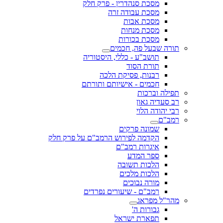
מסכת סנהדרין - פרק חלק
מסכת עבודה זרה
מסכת אבות
מסכת מנחות
מסכת בכורות
תורה שבעל פה, חכמים
תושב"ע - כללי, היסטוריה
תורת הסוד
רבנות, פסיקת הלכה
חכמים - אישיותם ותורתם
תפילה וברכות
רב סעדיה גאון
רבי יהודה הלוי
רמב"ם
שמונה פרקים
הקדמה לפירוש הרמב"ם על פרק חלק
איגרות רמב"ם
ספר המדע
הלכות תשובה
הלכות מלכים
מורה נבוכים
רמב"ם - שיעורים נפרדים
מהר"ל מפראג
גבורות ה'
תפארת ישראל