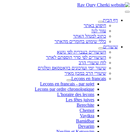
דף הבית
חיפוש באתר
עזור לנו!
כתוב למנהל האתר
כללי שימוש בחומרים מהאתר
שיעורים
השיעורים בעברית לפי נושא
השיעורים לפי סדר הוספתם לאתר
לוח שיעורי הרב
שיעור יומי ועדכונים בוואטסאפ וטלגרם
שיעורי הרב במכון מאיר
Leçons en français
Leçons en français - par sujet
Leçons par ordre chronologique
L'horaire des leçons
Les fêtes juives
Berechite
Chemot
Vayikra
Bamidbar
Devarim
Neviim et Ketouvim