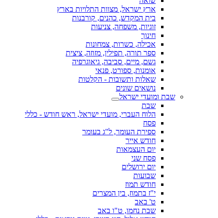
שואה
ארץ ישראל, מצוות התלויות בארץ
בית המקדש, כהנים, קורבנות
זוגיות, משפחה, צניעות
חינוך
אכילה, כשרות, צמחונות
ספר תורה, תפילין, מזוזה, ציצית
גשם, מיים, סביבה, גיאוגרפיה
אומנות, ספורט, פנאי
שאלות ותשובות - הקלטות
נושאים שונים
שבת ומועדי ישראל
שבת
הלוח העברי, מועדי ישראל, ראש חודש - כללי
פסח
ספירת העומר, ל"ג בעומר
חודש אייר
יום העצמאות
פסח שני
יום ירושלים
שבועות
חודש תמוז
י"ז בתמוז, בין המצרים
ט' באב
שבת נחמו, ט"ו באב