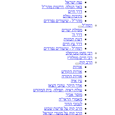
נצח ישראל
באר הגולה, דרשות מהר"ל
דרך חיים
נתיבות עולם
מהר"ל - שיעורים נפרדים
רמח"ל
מסילת ישרים
דרך ה'
דעת תבונות
דרך עץ חיים
רמח"ל - שיעורים נפרדים
רבי נחמן מברסלב
רבי חיים מוולוז'ין
הרב קוק
אורות
אורות הקודש
אורות התורה
עין איה
אדר היקר, עקבי הצאן
עולת ראיה, תפילה, בית המקדש
מוסר אביך
מאמרי הראי"ה
לנבוכי הדור
הרב קוק על פרשת שבוע
הרב קוק על מועדי ישראל