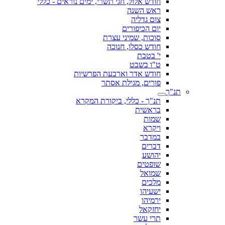
חודש אלול, חגי תשרי, ימים נוראים - כללי
ראש השנה
צום גדליה
יום הכיפורים
סוכות, שמיני עצרת
חודש כסלו, חנוכה
י' בטבת
ט"ו בשבט
חודש אדר וארבעת הפרשיות
פורים, מגילת אסתר
תנ"ך
תנ"ך - כללי, ביקורת המקרא
בראשית
שמות
ויקרא
במדבר
דברים
יהושע
שופטים
שמואל
מלכים
ישעיהו
ירמיהו
יחזקאל
תרי עשר