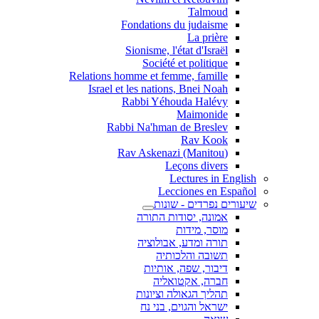
Talmoud
Fondations du judaisme
La prière
Sionisme, l'état d'Israël
Société et politique
Relations homme et femme, famille
Israel et les nations, Bnei Noah
Rabbi Yéhouda Halévy
Maimonide
Rabbi Na'hman de Breslev
Rav Kook
(Rav Askenazi (Manitou
Leçons divers
Lectures in English
Lecciones en Español
שיעורים נפרדים - שונות
אמונה, יסודות התורה
מוסר, מידות
תורה ומדע, אבולוציה
תשובה והלכותיה
דיבור, שפה, אותיות
חברה, אקטואליה
תהליך הגאולה וציונות
ישראל והגוים, בני נח