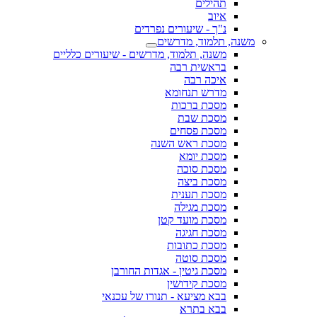
תהילים
איוב
נ"ך - שיעורים נפרדים
משנה, תלמוד, מדרשים
משנה, תלמוד, מדרשים - שיעורים כלליים
בראשית רבה
איכה רבה
מדרש תנחומא
מסכת ברכות
מסכת שבת
מסכת פסחים
מסכת ראש השנה
מסכת יומא
מסכת סוכה
מסכת ביצה
מסכת תענית
מסכת מגילה
מסכת מועד קטן
מסכת חגיגה
מסכת כתובות
מסכת סוטה
מסכת גיטין - אגדות החורבן
מסכת קידושין
בבא מציעא - תנורו של עכנאי
בבא בתרא