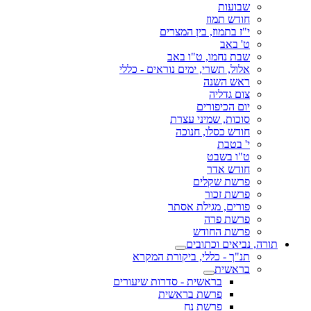
שבועות
חודש תמוז
י"ז בתמוז, בין המצרים
ט' באב
שבת נחמו, ט"ו באב
אלול, תשרי, ימים נוראים - כללי
ראש השנה
צום גדליה
יום הכיפורים
סוכות, שמיני עצרת
חודש כסלו, חנוכה
י' בטבת
ט"ו בשבט
חודש אדר
פרשת שקלים
פרשת זכור
פורים, מגילת אסתר
פרשת פרה
פרשת החודש
תורה, נביאים וכתובים
תנ"ך - כללי, ביקורת המקרא
בראשית
בראשית - סדרות שיעורים
פרשת בראשית
פרשת נח