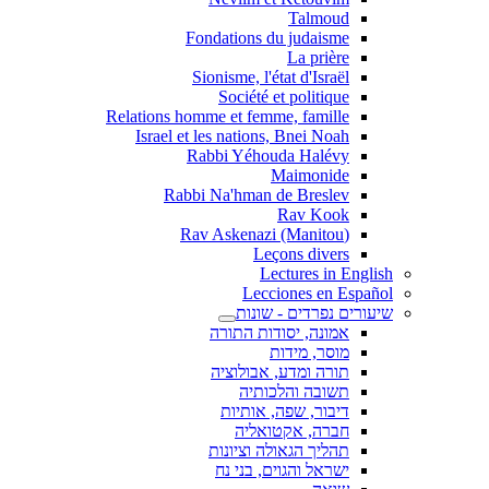
Talmoud
Fondations du judaisme
La prière
Sionisme, l'état d'Israël
Société et politique
Relations homme et femme, famille
Israel et les nations, Bnei Noah
Rabbi Yéhouda Halévy
Maimonide
Rabbi Na'hman de Breslev
Rav Kook
(Rav Askenazi (Manitou
Leçons divers
Lectures in English
Lecciones en Español
שיעורים נפרדים - שונות
אמונה, יסודות התורה
מוסר, מידות
תורה ומדע, אבולוציה
תשובה והלכותיה
דיבור, שפה, אותיות
חברה, אקטואליה
תהליך הגאולה וציונות
ישראל והגוים, בני נח