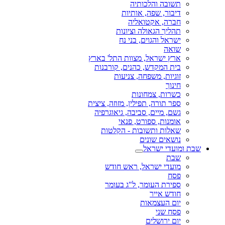
תשובה והלכותיה
דיבור, שפה, אותיות
חברה, אקטואליה
תהליך הגאולה וציונות
ישראל והגוים, בני נח
שואה
ארץ ישראל, מצוות התל' בארץ
בית המקדש, כהנים, קורבנות
זוגיות, משפחה, צניעות
חינוך
כשרות, צמחונות
ספר תורה, תפילין, מזוזה, ציצית
גשם, מיים, סביבה, גיאוגרפיה
אומנות, ספורט, פנאי
שאלות ותשובות - הקלטות
נושאים שונים
שבת ומועדי ישראל
שבת
מועדי ישראל, ראש חודש
פסח
ספירת העומר, ל"ג בעומר
חודש אייר
יום העצמאות
פסח שני
יום ירושלים