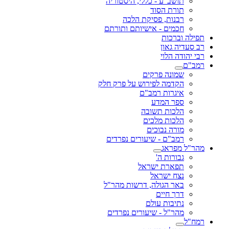
תושב"ע - כללי, היסטוריה
תורת הסוד
רבנות, פסיקת הלכה
חכמים - אישיותם ותורתם
תפילה וברכות
רב סעדיה גאון
רבי יהודה הלוי
רמב"ם
שמונה פרקים
הקדמה לפירוש על פרק חלק
איגרות רמב"ם
ספר המדע
הלכות תשובה
הלכות מלכים
מורה נבוכים
רמב"ם - שיעורים נפרדים
מהר"ל מפראג
גבורות ה'
תפארת ישראל
נצח ישראל
באר הגולה, דרשות מהר"ל
דרך חיים
נתיבות עולם
מהר"ל - שיעורים נפרדים
רמח"ל