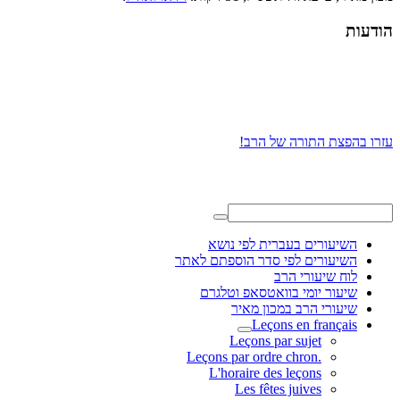
הודעות
עזרו בהפצת התורה של הרב!
השיעורים בעברית לפי נושא
השיעורים לפי סדר הוספתם לאתר
לוח שיעורי הרב
שיעור יומי בוואטסאפ וטלגרם
שיעורי הרב במכון מאיר
Leçons en français
Leçons par sujet
.Leçons par ordre chron
L'horaire des leçons
Les fêtes juives