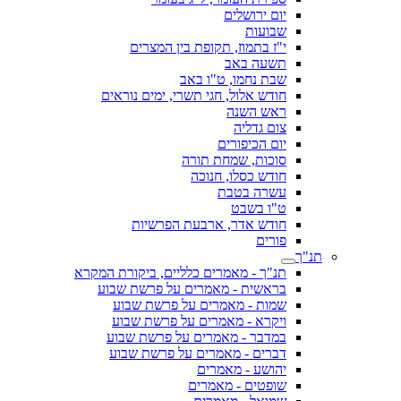
יום ירושלים
שבועות
י"ז בתמוז, תקופת בין המצרים
תשעה באב
שבת נחמו, ט"ו באב
חודש אלול, חגי תשרי, ימים נוראים
ראש השנה
צום גדליה
יום הכיפורים
סוכות, שמחת תורה
חודש כסלו, חנוכה
עשרה בטבת
ט"ו בשבט
חודש אדר, ארבעת הפרשיות
פורים
תנ"ך
תנ"ך - מאמרים כלליים, ביקורת המקרא
בראשית - מאמרים על פרשת שבוע
שמות - מאמרים על פרשת שבוע
ויקרא - מאמרים על פרשת שבוע
במדבר - מאמרים על פרשת שבוע
דברים - מאמרים על פרשת שבוע
יהושע - מאמרים
שופטים - מאמרים