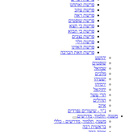
פרשת ואתחנן
פרשת עקב
פרשת ראה
פרשת שופטים
פרשת כי תצא
פרשת כי תבוא
פרשת נצבים
פרשת וילך
פרשת האזינו
פרשת וזאת הברכה
יהושע
שופטים
שמואל
מלכים
ישעיהו
ירמיהו
יחזקאל
תרי עשר
תהילים
איוב
נ"ך - שיעורים נפרדים
משנה, תלמוד, מדרשים
משנה, תלמוד, מדרשים - כללי
בראשית רבה
איכה רבה