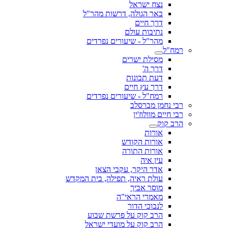
נצח ישראל
באר הגולה, דרשות מהר"ל
דרך חיים
נתיבות עולם
מהר"ל - שיעורים נפרדים
רמח"ל
מסילת ישרים
דרך ה'
דעת תבונות
דרך עץ חיים
רמח"ל - שיעורים נפרדים
רבי נחמן מברסלב
רבי חיים מוולוז'ין
הרב קוק
אורות
אורות הקודש
אורות התורה
עין איה
אדר היקר, עקבי הצאן
עולת ראיה, תפילה, בית המקדש
מוסר אביך
מאמרי הראי"ה
לנבוכי הדור
הרב קוק על פרשת שבוע
הרב קוק על מועדי ישראל