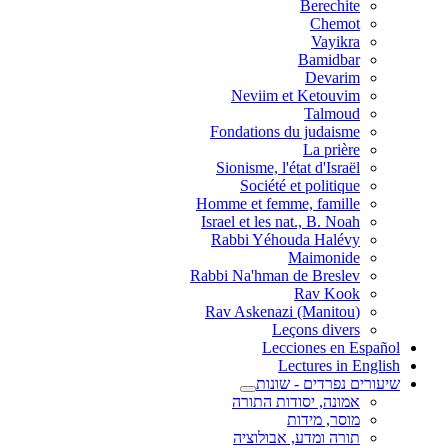
Berechite
Chemot
Vayikra
Bamidbar
Devarim
Neviim et Ketouvim
Talmoud
Fondations du judaisme
La prière
Sionisme, l'état d'Israël
Société et politique
Homme et femme, famille
Israel et les nat., B. Noah
Rabbi Yéhouda Halévy
Maimonide
Rabbi Na'hman de Breslev
Rav Kook
(Rav Askenazi (Manitou
Leçons divers
Lecciones en Español
Lectures in English
שיעורים נפרדים - שונות
אמונה, יסודות התורה
מוסר, מידות
תורה ומדע, אבולוציה