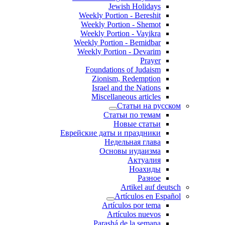
Jewish Holidays
Weekly Portion - Bereshit
Weekly Portion - Shemot
Weekly Portion - Vayikra
Weekly Portion - Bemidbar
Weekly Portion - Devarim
Prayer
Foundations of Judaism
Zionism, Redemption
Israel and the Nations
Miscellaneous articles
Статьи на русском
Статьи по темам
Новые статьи
Еврейские даты и праздники
Недельная глава
Основы иудаизма
Актуалия
Ноахиды
Разное
Artikel auf deutsch
Artículos en Español
Artículos por tema
Artículos nuevos
Parashá de la semana