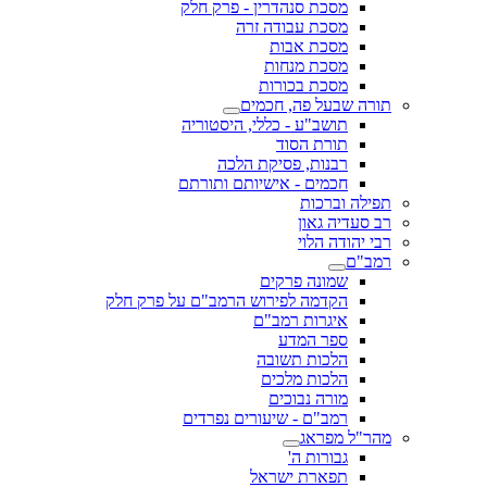
מסכת סנהדרין - פרק חלק
מסכת עבודה זרה
מסכת אבות
מסכת מנחות
מסכת בכורות
תורה שבעל פה, חכמים
תושב"ע - כללי, היסטוריה
תורת הסוד
רבנות, פסיקת הלכה
חכמים - אישיותם ותורתם
תפילה וברכות
רב סעדיה גאון
רבי יהודה הלוי
רמב"ם
שמונה פרקים
הקדמה לפירוש הרמב"ם על פרק חלק
איגרות רמב"ם
ספר המדע
הלכות תשובה
הלכות מלכים
מורה נבוכים
רמב"ם - שיעורים נפרדים
מהר"ל מפראג
גבורות ה'
תפארת ישראל