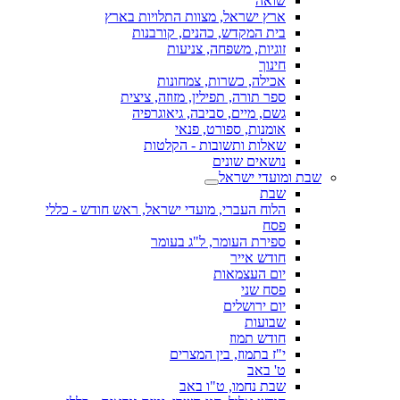
שואה
ארץ ישראל, מצוות התלויות בארץ
בית המקדש, כהנים, קורבנות
זוגיות, משפחה, צניעות
חינוך
אכילה, כשרות, צמחונות
ספר תורה, תפילין, מזוזה, ציצית
גשם, מיים, סביבה, גיאוגרפיה
אומנות, ספורט, פנאי
שאלות ותשובות - הקלטות
נושאים שונים
שבת ומועדי ישראל
שבת
הלוח העברי, מועדי ישראל, ראש חודש - כללי
פסח
ספירת העומר, ל"ג בעומר
חודש אייר
יום העצמאות
פסח שני
יום ירושלים
שבועות
חודש תמוז
י"ז בתמוז, בין המצרים
ט' באב
שבת נחמו, ט"ו באב