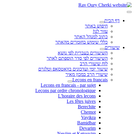
דף הבית
חיפוש באתר
עזור לנו!
כתוב למנהל האתר
כללי שימוש בחומרים מהאתר
שיעורים
השיעורים בעברית לפי נושא
השיעורים לפי סדר הוספתם לאתר
לוח שיעורי הרב
שיעור יומי ועדכונים בוואטסאפ וטלגרם
שיעורי הרב במכון מאיר
Leçons en français
Leçons en français - par sujet
Leçons par ordre chronologique
L'horaire des leçons
Les fêtes juives
Berechite
Chemot
Vayikra
Bamidbar
Devarim
Neviim et Ketouvim