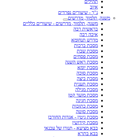
תהילים
איוב
נ"ך - שיעורים נפרדים
משנה, תלמוד, מדרשים
משנה, תלמוד, מדרשים - שיעורים כלליים
בראשית רבה
איכה רבה
מדרש תנחומא
מסכת ברכות
מסכת שבת
מסכת פסחים
מסכת ראש השנה
מסכת יומא
מסכת סוכה
מסכת ביצה
מסכת תענית
מסכת מגילה
מסכת מועד קטן
מסכת חגיגה
מסכת כתובות
מסכת סוטה
מסכת גיטין - אגדות החורבן
מסכת קידושין
בבא מציעא - תנורו של עכנאי
בבא בתרא