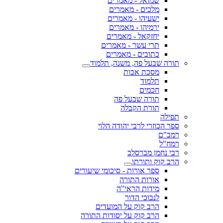
שמואל - מאמרים
מלכים - מאמרים
ישעיהו - מאמרים
ירמיהו - מאמרים
יחזקאל - מאמרים
תרי עשר - מאמרים
כתובים - מאמרים
תורה שבעל פה, משנה, תלמוד
מסכת אבות
תלמוד
חכמים
תורה שבעל פה
תורת הקבלה
תפילה
ספר הכוזרי לרבי יהודה הלוי
רמב"ם
רמח"ל
רבי נחמן מברסלב
הרב קוק ותורתו
ספר אורות - סיכומי שיעורים
אורות התורה
מידות הראי"ה
לנבוכי הדור
הרב קוק על המועדים
הרב קוק על יסודות התורה