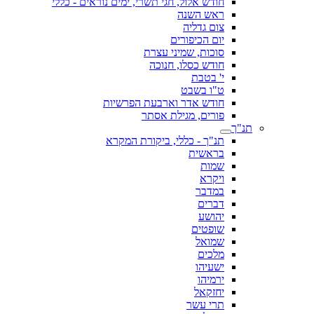
חודש אלול, חגי תשרי, ימים נוראים - כללי
ראש השנה
צום גדליה
יום הכיפורים
סוכות, שמיני עצרת
חודש כסלו, חנוכה
י' בטבת
ט"ו בשבט
חודש אדר וארבעת הפרשיות
פורים, מגילת אסתר
תנ"ך
תנ"ך - כללי, ביקורת המקרא
בראשית
שמות
ויקרא
במדבר
דברים
יהושע
שופטים
שמואל
מלכים
ישעיהו
ירמיהו
יחזקאל
תרי עשר