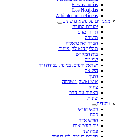
Fiestas Judías
Los Noájidas
Artículos misceláneos
מאמרים על נושאים שונים
יסודות התורה
תורה ומדע
תשובה
חברה ואקטואליה
תהליך הגאולה, ציונות
בית המקדש
שמיטה
ישראל והגוים, בני נח, עבודה זרה
השואה
חינוך
איש ואשה, משפחה
צחוק
ראינות עם הרב
שונות
מועדים
ראש חודש
פסח
חודש אייר
יום העצמאות
פסח שני
ספירת העומר, ל"ג בעומר