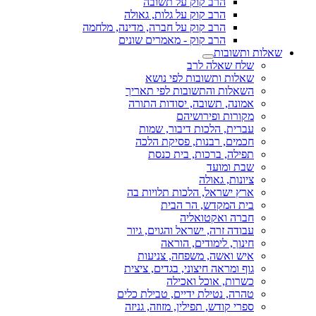
הרב קוק על תשובה
הרב קוק על גלות, גאולה
הרב קוק על חברה, מדינה, מלחמה
הרב קוק - מאמרים שונים
שאלות ותשובות
שלח שאלה לרב
שאלות ותשובות לפי נושא
השאלות והתשובות לפי תאריך
אמונה, תשובה, יסודות התורה
מקורות ופירושיהם
עברית, הלכות דיבור, שמות
חכמים, רבנות, פסיקת הלכה
תפילה, ברכות, בית כנסת
שבת ומועד
ציונות, גאולה
ארץ ישראל, הלכות תלויות בה
בית המקדש, הר הבית
חברה ואקטואליה
עבודה זרה, ישראל והגוים, גיור
חינוך, לימודים, הוראה
איש ואשה, משפחה, צניעות
גוף ומראה חיצוני, בגדים, ציצית
כשרות, אוכל ואכילה
טהרה, נטילת ידיים, טבילת כלים
ספרי קודש, תפילין, מזוזה, גניזה