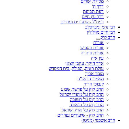
מסילת ישרים
דרך ה'
דעת תבונות
דרך עץ חיים
רמח"ל - שיעורים נפרדים
רבי נחמן מברסלב
רבי חיים מוולוז'ין
הרב קוק
אורות
אורות הקודש
אורות התורה
עין איה
אדר היקר, עקבי הצאן
עולת ראיה, תפילה, בית המקדש
מוסר אביך
מאמרי הראי"ה
לנבוכי הדור
הרב קוק על פרשת שבוע
הרב קוק על מועדי ישראל
הרב קוק על תשובה
הרב קוק על הגאולה
הרב קוק על ארץ ישראל
הרב קוק - שיעורים נפרדים
הרב אשכנזי (מניטו)