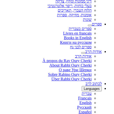
דיני ממונות ונזקין, צדקה
בעלי כוחות, ריפוי אלטרנטיבי
הלוח העברי, תאריכים
אומנות, מוזיקה, ספרות
שונות
ספרים
ספרים בעברית
Livres en français
Books in English
Книги на русском
ספרים לבני נח
אודות הרב
אודות הרב
À propos du Rav Oury Cherki
About Rabbi Oury Cherki
О раве Ури Шерки
Sobre Rabino Oury Cherki
Über Rabbi Oury Cherki
לכתוב לרב
Languages
עברית
Français
English
Русский
Español