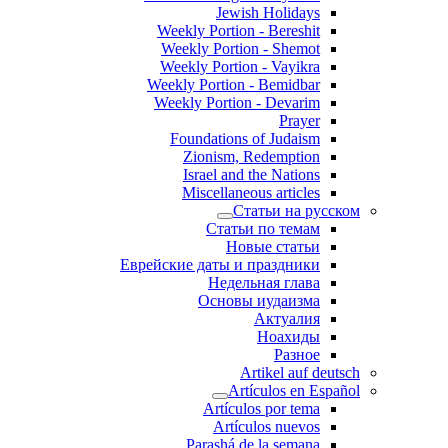
Jewish Holidays
Weekly Portion - Bereshit
Weekly Portion - Shemot
Weekly Portion - Vayikra
Weekly Portion - Bemidbar
Weekly Portion - Devarim
Prayer
Foundations of Judaism
Zionism, Redemption
Israel and the Nations
Miscellaneous articles
Статьи на русском
Статьи по темам
Новые статьи
Еврейские даты и праздники
Недельная глава
Основы иудаизма
Актуалия
Ноахиды
Разное
Artikel auf deutsch
Artículos en Español
Artículos por tema
Artículos nuevos
Parashá de la semana