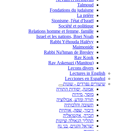
Talmoud
Fondations du judaisme
La prière
Sionisme, l'état d'Israël
Société et politique
Relations homme et femme, famille
Israel et les nations, Bnei Noah
Rabbi Yéhouda Halévy
Maimonide
Rabbi Na'hman de Breslev
Rav Kook
(Rav Askenazi (Manitou
Leçons divers
Lectures in English
Lecciones en Español
שיעורים נפרדים - שונות
אמונה, יסודות התורה
מוסר, מידות
תורה ומדע, אבולוציה
תשובה והלכותיה
דיבור, שפה, אותיות
חברה, אקטואליה
תהליך הגאולה וציונות
ישראל והגוים, בני נח