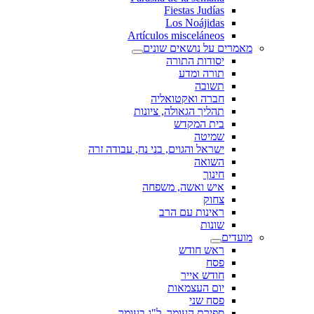
Fiestas Judías
Los Noájidas
Artículos misceláneos
מאמרים על נושאים שונים
יסודות התורה
תורה ומדע
תשובה
חברה ואקטואליה
תהליך הגאולה, ציונות
בית המקדש
שמיטה
ישראל והגוים, בני נח, עבודה זרה
השואה
חינוך
איש ואשה, משפחה
צחוק
ראינות עם הרב
שונות
מועדים
ראש חודש
פסח
חודש אייר
יום העצמאות
פסח שני
ספירת העומר, ל"ג בעומר