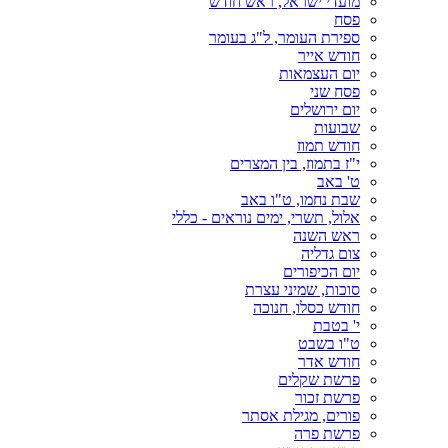
מועדי ישראל, ראש חודש
פסח
ספירת העומר, ל"ג בעומר
חודש אייר
יום העצמאות
פסח שני
יום ירושלים
שבועות
חודש תמוז
י"ז בתמוז, בין המצרים
ט' באב
שבת נחמו, ט"ו באב
אלול, תשרי, ימים נוראים - כללי
ראש השנה
צום גדליה
יום הכיפורים
סוכות, שמיני עצרת
חודש כסלו, חנוכה
י' בטבת
ט"ו בשבט
חודש אדר
פרשת שקלים
פרשת זכור
פורים, מגילת אסתר
פרשת פרה