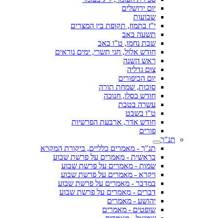
יום ירושלים
שבועות
י"ז בתמוז, תקופת בין המצרים
תשעה באב
שבת נחמו, ט"ו באב
חודש אלול, חגי תשרי, ימים נוראים
ראש השנה
צום גדליה
יום הכיפורים
סוכות, שמחת תורה
חודש כסלו, חנוכה
עשרה בטבת
ט"ו בשבט
חודש אדר, ארבעת הפרשיות
פורים
תנ"ך
תנ"ך - מאמרים כלליים, ביקורת המקרא
בראשית - מאמרים על פרשת שבוע
שמות - מאמרים על פרשת שבוע
ויקרא - מאמרים על פרשת שבוע
במדבר - מאמרים על פרשת שבוע
דברים - מאמרים על פרשת שבוע
יהושע - מאמרים
שופטים - מאמרים