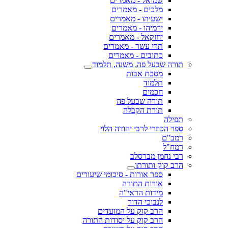
שמואל - מאמרים
מלכים - מאמרים
ישעיהו - מאמרים
ירמיהו - מאמרים
יחזקאל - מאמרים
תרי עשר - מאמרים
כתובים - מאמרים
תורה שבעל פה, משנה, תלמוד
מסכת אבות
תלמוד
חכמים
תורה שבעל פה
תורת הקבלה
תפילה
ספר הכוזרי לרבי יהודה הלוי
רמב"ם
רמח"ל
רבי נחמן מברסלב
הרב קוק ותורתו
ספר אורות - סיכומי שיעורים
אורות התורה
מידות הראי"ה
לנבוכי הדור
הרב קוק על המועדים
הרב קוק על יסודות התורה