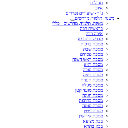
תהילים
איוב
נ"ך - שיעורים נפרדים
משנה, תלמוד, מדרשים
משנה, תלמוד, מדרשים - כללי
בראשית רבה
איכה רבה
מדרש תנחומא
מסכת ברכות
מסכת שבת
מסכת פסחים
מסכת ראש השנה
מסכת יומא
מסכת סוכה
מסכת ביצה
מסכת תענית
מסכת מגילה
מסכת מועד קטן
מסכת חגיגה
מסכת כתובות
מסכת סוטה
מסכת גיטין
מסכת קידושין
בבא מציעא
בבא בתרא