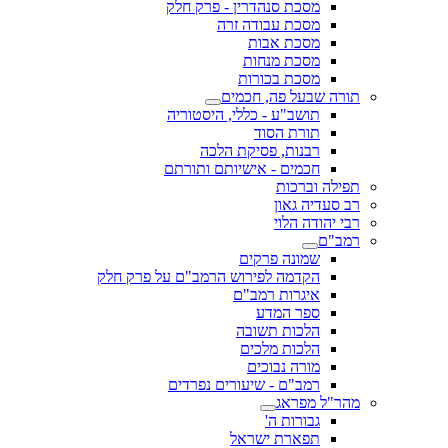
מסכת סנהדרין - פרק חלק
מסכת עבודה זרה
מסכת אבות
מסכת מנחות
מסכת בכורות
תורה שבעל פה, חכמים
תושב"ע - כללי, היסטוריה
תורת הסוד
רבנות, פסיקת הלכה
חכמים - אישיותם ותורתם
תפילה וברכות
רב סעדיה גאון
רבי יהודה הלוי
רמב"ם
שמונה פרקים
הקדמה לפירוש הרמב"ם על פרק חלק
איגרות רמב"ם
ספר המדע
הלכות תשובה
הלכות מלכים
מורה נבוכים
רמב"ם - שיעורים נפרדים
מהר"ל מפראג
גבורות ה'
תפארת ישראל