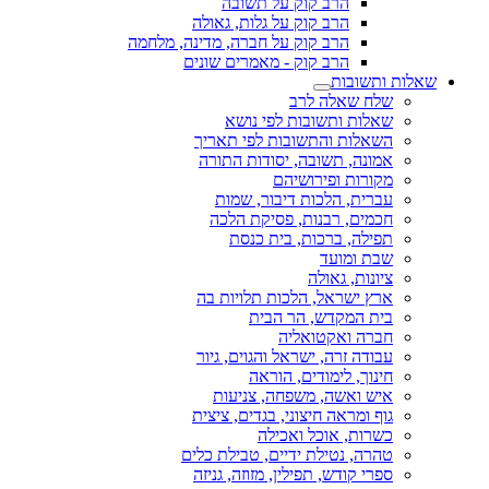
הרב קוק על תשובה
הרב קוק על גלות, גאולה
הרב קוק על חברה, מדינה, מלחמה
הרב קוק - מאמרים שונים
שאלות ותשובות
שלח שאלה לרב
שאלות ותשובות לפי נושא
השאלות והתשובות לפי תאריך
אמונה, תשובה, יסודות התורה
מקורות ופירושיהם
עברית, הלכות דיבור, שמות
חכמים, רבנות, פסיקת הלכה
תפילה, ברכות, בית כנסת
שבת ומועד
ציונות, גאולה
ארץ ישראל, הלכות תלויות בה
בית המקדש, הר הבית
חברה ואקטואליה
עבודה זרה, ישראל והגוים, גיור
חינוך, לימודים, הוראה
איש ואשה, משפחה, צניעות
גוף ומראה חיצוני, בגדים, ציצית
כשרות, אוכל ואכילה
טהרה, נטילת ידיים, טבילת כלים
ספרי קודש, תפילין, מזוזה, גניזה