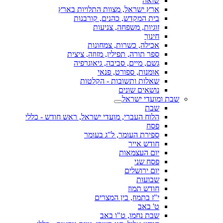
שואה
ארץ ישראל, מצוות התלויות בארץ
בית המקדש, כהנים, קורבנות
זוגיות, משפחה, צניעות
חינוך
אכילה, כשרות, צמחונות
ספר תורה, תפילין, מזוזה, ציצית
גשם, מיים, סביבה, גיאוגרפיה
אומנות, ספורט, פנאי
שאלות ותשובות - הקלטות
נושאים שונים
שבת ומועדי ישראל
שבת
הלוח העברי, מועדי ישראל, ראש חודש - כללי
פסח
ספירת העומר, ל"ג בעומר
חודש אייר
יום העצמאות
פסח שני
יום ירושלים
שבועות
חודש תמוז
י"ז בתמוז, בין המצרים
ט' באב
שבת נחמו, ט"ו באב