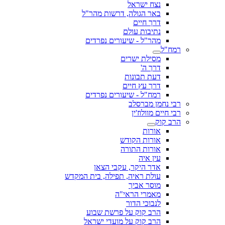
נצח ישראל
באר הגולה, דרשות מהר"ל
דרך חיים
נתיבות עולם
מהר"ל - שיעורים נפרדים
רמח"ל
מסילת ישרים
דרך ה'
דעת תבונות
דרך עץ חיים
רמח"ל - שיעורים נפרדים
רבי נחמן מברסלב
רבי חיים מוולוז'ין
הרב קוק
אורות
אורות הקודש
אורות התורה
עין איה
אדר היקר, עקבי הצאן
עולת ראיה, תפילה, בית המקדש
מוסר אביך
מאמרי הראי"ה
לנבוכי הדור
הרב קוק על פרשת שבוע
הרב קוק על מועדי ישראל