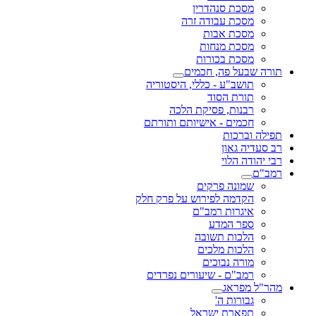
מסכת סנהדרין
מסכת עבודה זרה
מסכת אבות
מסכת מנחות
מסכת בכורות
תורה שבעל פה, חכמים
תושב"ע - כללי, היסטוריה
תורת הסוד
רבנות, פסיקת הלכה
חכמים - אישיותם ותורתם
תפילה וברכות
רב סעדיה גאון
רבי יהודה הלוי
רמב"ם
שמונה פרקים
הקדמה לפירוש על פרק חלק
איגרות רמב"ם
ספר המדע
הלכות תשובה
הלכות מלכים
מורה נבוכים
רמב"ם - שיעורים נפרדים
מהר"ל מפראג
גבורות ה'
תפארת ישראל