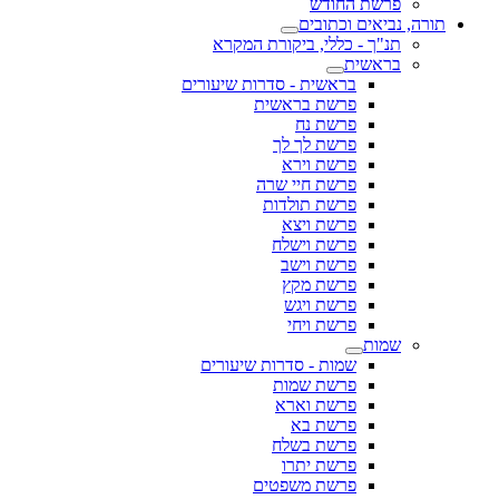
פרשת החודש
תורה, נביאים וכתובים
תנ"ך - כללי, ביקורת המקרא
בראשית
בראשית - סדרות שיעורים
פרשת בראשית
פרשת נח
פרשת לך לך
פרשת וירא
פרשת חיי שרה
פרשת תולדות
פרשת ויצא
פרשת וישלח
פרשת וישב
פרשת מקץ
פרשת ויגש
פרשת ויחי
שמות
שמות - סדרות שיעורים
פרשת שמות
פרשת וארא
פרשת בא
פרשת בשלח
פרשת יתרו
פרשת משפטים