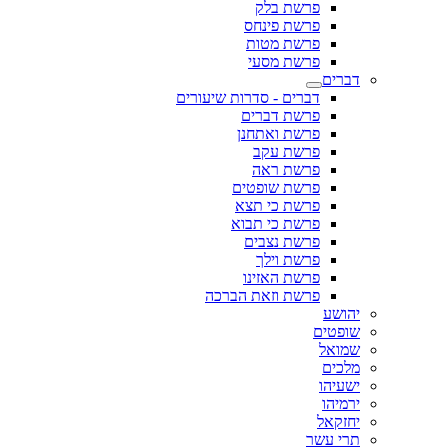
פרשת בלק
פרשת פינחס
פרשת מטות
פרשת מסעי
דברים
דברים - סדרות שיעורים
פרשת דברים
פרשת ואתחנן
פרשת עקב
פרשת ראה
פרשת שופטים
פרשת כי תצא
פרשת כי תבוא
פרשת נצבים
פרשת וילך
פרשת האזינו
פרשת וזאת הברכה
יהושע
שופטים
שמואל
מלכים
ישעיהו
ירמיהו
יחזקאל
תרי עשר