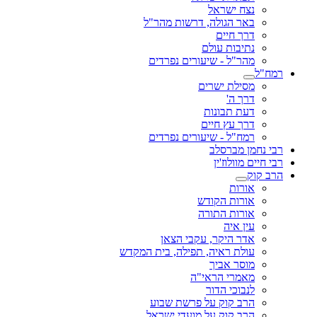
נצח ישראל
באר הגולה, דרשות מהר"ל
דרך חיים
נתיבות עולם
מהר"ל - שיעורים נפרדים
רמח"ל
מסילת ישרים
דרך ה'
דעת תבונות
דרך עץ חיים
רמח"ל - שיעורים נפרדים
רבי נחמן מברסלב
רבי חיים מוולוז'ין
הרב קוק
אורות
אורות הקודש
אורות התורה
עין איה
אדר היקר, עקבי הצאן
עולת ראיה, תפילה, בית המקדש
מוסר אביך
מאמרי הראי"ה
לנבוכי הדור
הרב קוק על פרשת שבוע
הרב קוק על מועדי ישראל