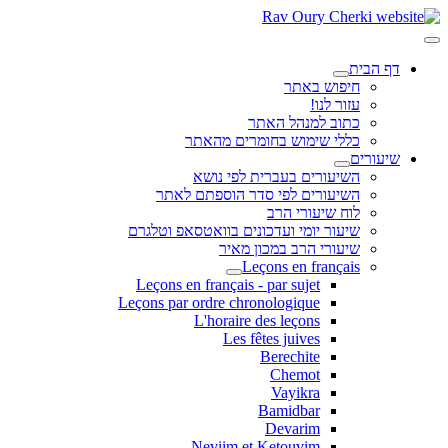
דף הבית
חיפוש באתר
עזור לנו!
כתוב למנהל האתר
כללי שימוש בחומרים מהאתר
שיעורים
השיעורים בעברית לפי נושא
השיעורים לפי סדר הוספתם לאתר
לוח שיעורי הרב
שיעור יומי ועדכונים בוואטסאפ וטלגרם
שיעורי הרב במכון מאיר
Leçons en français
Leçons en français - par sujet
Leçons par ordre chronologique
L'horaire des leçons
Les fêtes juives
Berechite
Chemot
Vayikra
Bamidbar
Devarim
Neviim et Ketouvim