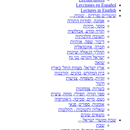
Lecciones en Español
Lectures in English
שיעורים נפרדים - שונות
אמונה, יסודות התורה
מוסר, מידות
תורה ומדע, אבולוציה
תשובה והלכותיה
דיבור, שפה, אותיות
חברה, אקטואליה
תהליך הגאולה וציונות
ישראל והגוים, בני נח
שואה
ארץ ישראל, מצוות התל' בארץ
בית המקדש, כהנים, קורבנות
זוגיות, משפחה, צניעות
חינוך
כשרות, צמחונות
ספר תורה, תפילין, מזוזה, ציצית
גשם, מיים, סביבה, גיאוגרפיה
אומנות, ספורט, פנאי
שאלות ותשובות - הקלטות
נושאים שונים
שבת ומועדי ישראל
שבת