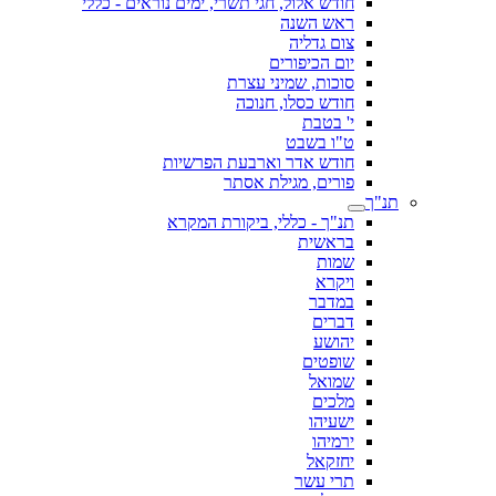
חודש אלול, חגי תשרי, ימים נוראים - כללי
ראש השנה
צום גדליה
יום הכיפורים
סוכות, שמיני עצרת
חודש כסלו, חנוכה
י' בטבת
ט"ו בשבט
חודש אדר וארבעת הפרשיות
פורים, מגילת אסתר
תנ"ך
תנ"ך - כללי, ביקורת המקרא
בראשית
שמות
ויקרא
במדבר
דברים
יהושע
שופטים
שמואל
מלכים
ישעיהו
ירמיהו
יחזקאל
תרי עשר