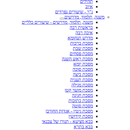
תהילים
איוב
נ"ך - שיעורים נפרדים
משנה, תלמוד, מדרשים
משנה, תלמוד, מדרשים - שיעורים כלליים
בראשית רבה
איכה רבה
מדרש תנחומא
מסכת ברכות
מסכת שבת
מסכת פסחים
מסכת ראש השנה
מסכת יומא
מסכת סוכה
מסכת ביצה
מסכת תענית
מסכת מגילה
מסכת מועד קטן
מסכת חגיגה
מסכת כתובות
מסכת סוטה
מסכת גיטין - אגדות החורבן
מסכת קידושין
בבא מציעא - תנורו של עכנאי
בבא בתרא