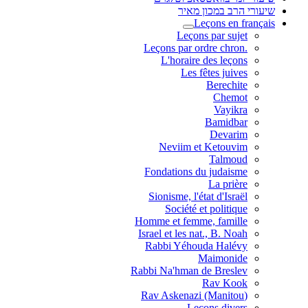
שיעורי הרב במכון מאיר
Leçons en français
Leçons par sujet
.Leçons par ordre chron
L'horaire des leçons
Les fêtes juives
Berechite
Chemot
Vayikra
Bamidbar
Devarim
Neviim et Ketouvim
Talmoud
Fondations du judaisme
La prière
Sionisme, l'état d'Israël
Société et politique
Homme et femme, famille
Israel et les nat., B. Noah
Rabbi Yéhouda Halévy
Maimonide
Rabbi Na'hman de Breslev
Rav Kook
(Rav Askenazi (Manitou
Leçons divers