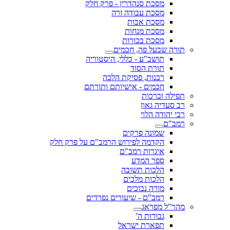
מסכת סנהדרין - פרק חלק
מסכת עבודה זרה
מסכת אבות
מסכת מנחות
מסכת בכורות
תורה שבעל פה, חכמים
תושב"ע - כללי, היסטוריה
תורת הסוד
רבנות, פסיקת הלכה
חכמים - אישיותם ותורתם
תפילה וברכות
רב סעדיה גאון
רבי יהודה הלוי
רמב"ם
שמונה פרקים
הקדמה לפירוש הרמב"ם על פרק חלק
איגרות רמב"ם
ספר המדע
הלכות תשובה
הלכות מלכים
מורה נבוכים
רמב"ם - שיעורים נפרדים
מהר"ל מפראג
גבורות ה'
תפארת ישראל