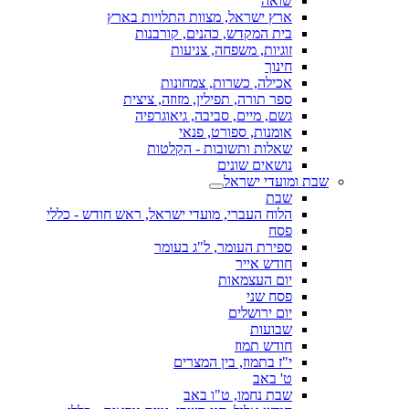
שואה
ארץ ישראל, מצוות התלויות בארץ
בית המקדש, כהנים, קורבנות
זוגיות, משפחה, צניעות
חינוך
אכילה, כשרות, צמחונות
ספר תורה, תפילין, מזוזה, ציצית
גשם, מיים, סביבה, גיאוגרפיה
אומנות, ספורט, פנאי
שאלות ותשובות - הקלטות
נושאים שונים
שבת ומועדי ישראל
שבת
הלוח העברי, מועדי ישראל, ראש חודש - כללי
פסח
ספירת העומר, ל"ג בעומר
חודש אייר
יום העצמאות
פסח שני
יום ירושלים
שבועות
חודש תמוז
י"ז בתמוז, בין המצרים
ט' באב
שבת נחמו, ט"ו באב