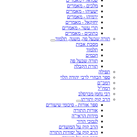
שמואל - מאמרים
מלכים - מאמרים
ישעיהו - מאמרים
ירמיהו - מאמרים
יחזקאל - מאמרים
תרי עשר - מאמרים
כתובים - מאמרים
תורה שבעל פה, משנה, תלמוד
מסכת אבות
תלמוד
חכמים
תורה שבעל פה
תורת הקבלה
תפילה
ספר הכוזרי לרבי יהודה הלוי
רמב"ם
רמח"ל
רבי נחמן מברסלב
הרב קוק ותורתו
ספר אורות - סיכומי שיעורים
אורות התורה
מידות הראי"ה
לנבוכי הדור
הרב קוק על המועדים
הרב קוק על יסודות התורה