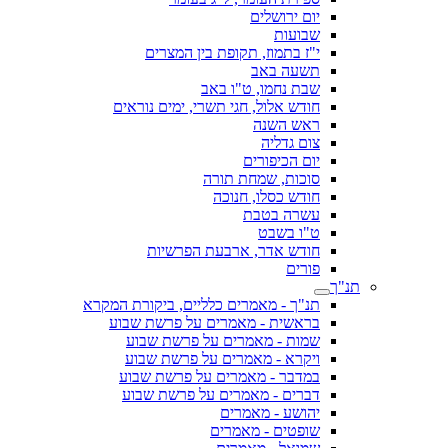
יום ירושלים
שבועות
י"ז בתמוז, תקופת בין המצרים
תשעה באב
שבת נחמו, ט"ו באב
חודש אלול, חגי תשרי, ימים נוראים
ראש השנה
צום גדליה
יום הכיפורים
סוכות, שמחת תורה
חודש כסלו, חנוכה
עשרה בטבת
ט"ו בשבט
חודש אדר, ארבעת הפרשיות
פורים
תנ"ך
תנ"ך - מאמרים כלליים, ביקורת המקרא
בראשית - מאמרים על פרשת שבוע
שמות - מאמרים על פרשת שבוע
ויקרא - מאמרים על פרשת שבוע
במדבר - מאמרים על פרשת שבוע
דברים - מאמרים על פרשת שבוע
יהושע - מאמרים
שופטים - מאמרים