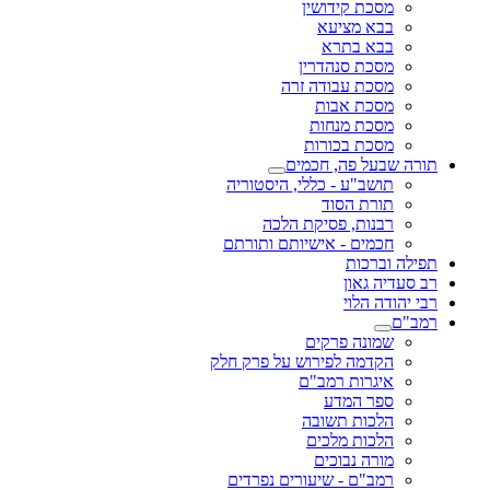
מסכת קידושין
בבא מציעא
בבא בתרא
מסכת סנהדרין
מסכת עבודה זרה
מסכת אבות
מסכת מנחות
מסכת בכורות
תורה שבעל פה, חכמים
תושב"ע - כללי, היסטוריה
תורת הסוד
רבנות, פסיקת הלכה
חכמים - אישיותם ותורתם
תפילה וברכות
רב סעדיה גאון
רבי יהודה הלוי
רמב"ם
שמונה פרקים
הקדמה לפירוש על פרק חלק
איגרות רמב"ם
ספר המדע
הלכות תשובה
הלכות מלכים
מורה נבוכים
רמב"ם - שיעורים נפרדים