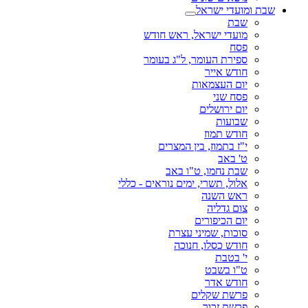
שבת ומועדי ישראל
שבת
מועדי ישראל, ראש חודש
פסח
ספירת העומר, ל"ג בעומר
חודש אייר
יום העצמאות
פסח שני
יום ירושלים
שבועות
חודש תמוז
י"ז בתמוז, בין המצרים
ט' באב
שבת נחמו, ט"ו באב
אלול, תשרי, ימים נוראים - כללי
ראש השנה
צום גדליה
יום הכיפורים
סוכות, שמיני עצרת
חודש כסלו, חנוכה
י' בטבת
ט"ו בשבט
חודש אדר
פרשת שקלים
פרשת זכור