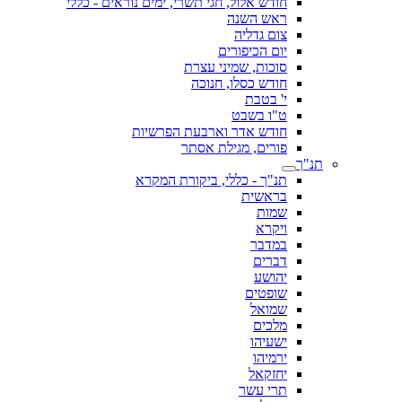
חודש אלול, חגי תשרי, ימים נוראים - כללי
ראש השנה
צום גדליה
יום הכיפורים
סוכות, שמיני עצרת
חודש כסלו, חנוכה
י' בטבת
ט"ו בשבט
חודש אדר וארבעת הפרשיות
פורים, מגילת אסתר
תנ"ך
תנ"ך - כללי, ביקורת המקרא
בראשית
שמות
ויקרא
במדבר
דברים
יהושע
שופטים
שמואל
מלכים
ישעיהו
ירמיהו
יחזקאל
תרי עשר