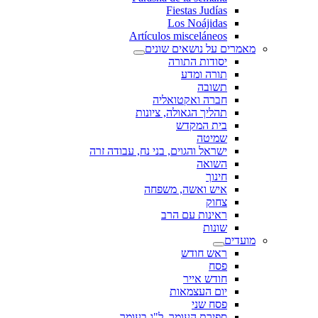
Fiestas Judías
Los Noájidas
Artículos misceláneos
מאמרים על נושאים שונים
יסודות התורה
תורה ומדע
תשובה
חברה ואקטואליה
תהליך הגאולה, ציונות
בית המקדש
שמיטה
ישראל והגוים, בני נח, עבודה זרה
השואה
חינוך
איש ואשה, משפחה
צחוק
ראינות עם הרב
שונות
מועדים
ראש חודש
פסח
חודש אייר
יום העצמאות
פסח שני
ספירת העומר, ל"ג בעומר