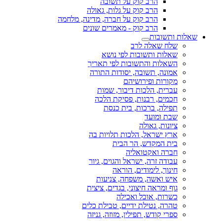
הרב קוק על תשובה
הרב קוק על גלות, גאולה
הרב קוק על חברה, מדינה, מלחמה
הרב קוק - מאמרים שונים
שאלות ותשובות
שלח שאלה לרב
שאלות ותשובות לפי נושא
השאלות והתשובות לפי תאריך
אמונה, תשובה, יסודות התורה
מקורות ופירושיהם
עברית, הלכות דיבור, שמות
חכמים, רבנות, פסיקת הלכה
תפילה, ברכות, בית כנסת
שבת ומועד
ציונות, גאולה
ארץ ישראל, הלכות תלויות בה
בית המקדש, הר הבית
חברה ואקטואליה
עבודה זרה, ישראל והגוים, גיור
חינוך, לימודים, הוראה
איש ואשה, משפחה, צניעות
גוף ומראה חיצוני, בגדים, ציצית
כשרות, אוכל ואכילה
טהרה, נטילת ידיים, טבילת כלים
ספרי קודש, תפילין, מזוזה, גניזה