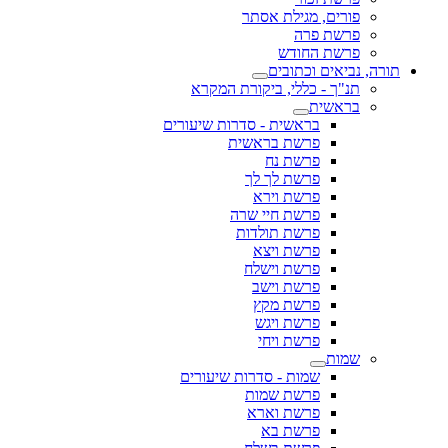
פורים, מגילת אסתר
פרשת פרה
פרשת החודש
תורה, נביאים וכתובים
תנ"ך - כללי, ביקורת המקרא
בראשית
בראשית - סדרות שיעורים
פרשת בראשית
פרשת נח
פרשת לך לך
פרשת וירא
פרשת חיי שרה
פרשת תולדות
פרשת ויצא
פרשת וישלח
פרשת וישב
פרשת מקץ
פרשת ויגש
פרשת ויחי
שמות
שמות - סדרות שיעורים
פרשת שמות
פרשת וארא
פרשת בא