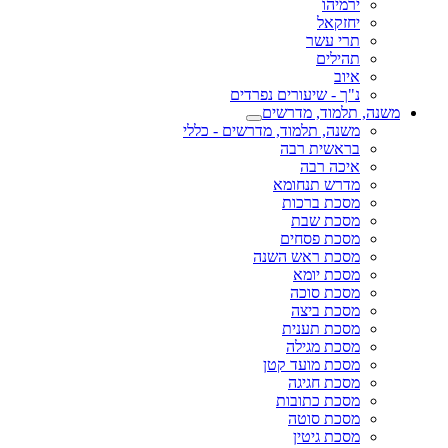
ירמיהו
יחזקאל
תרי עשר
תהילים
איוב
נ"ך - שיעורים נפרדים
משנה, תלמוד, מדרשים
משנה, תלמוד, מדרשים - כללי
בראשית רבה
איכה רבה
מדרש תנחומא
מסכת ברכות
מסכת שבת
מסכת פסחים
מסכת ראש השנה
מסכת יומא
מסכת סוכה
מסכת ביצה
מסכת תענית
מסכת מגילה
מסכת מועד קטן
מסכת חגיגה
מסכת כתובות
מסכת סוטה
מסכת גיטין