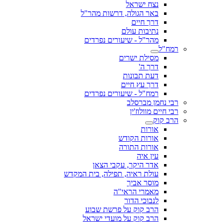
נצח ישראל
באר הגולה, דרשות מהר"ל
דרך חיים
נתיבות עולם
מהר"ל - שיעורים נפרדים
רמח"ל
מסילת ישרים
דרך ה'
דעת תבונות
דרך עץ חיים
רמח"ל - שיעורים נפרדים
רבי נחמן מברסלב
רבי חיים מוולוז'ין
הרב קוק
אורות
אורות הקודש
אורות התורה
עין איה
אדר היקר, עקבי הצאן
עולת ראיה, תפילה, בית המקדש
מוסר אביך
מאמרי הראי"ה
לנבוכי הדור
הרב קוק על פרשת שבוע
הרב קוק על מועדי ישראל