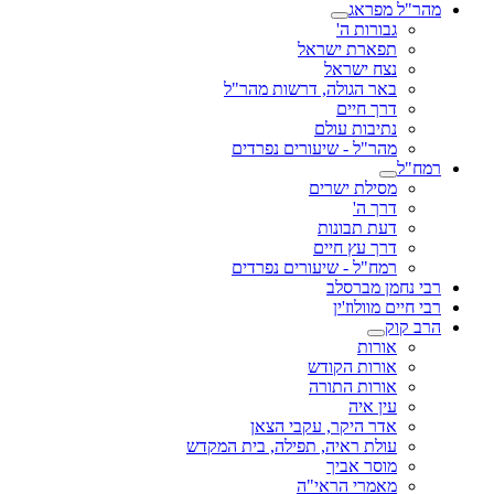
מהר"ל מפראג
גבורות ה'
תפארת ישראל
נצח ישראל
באר הגולה, דרשות מהר"ל
דרך חיים
נתיבות עולם
מהר"ל - שיעורים נפרדים
רמח"ל
מסילת ישרים
דרך ה'
דעת תבונות
דרך עץ חיים
רמח"ל - שיעורים נפרדים
רבי נחמן מברסלב
רבי חיים מוולוז'ין
הרב קוק
אורות
אורות הקודש
אורות התורה
עין איה
אדר היקר, עקבי הצאן
עולת ראיה, תפילה, בית המקדש
מוסר אביך
מאמרי הראי"ה