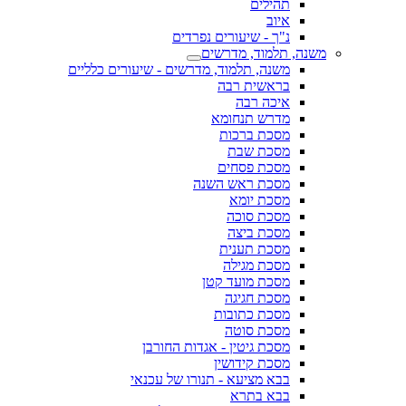
תהילים
איוב
נ"ך - שיעורים נפרדים
משנה, תלמוד, מדרשים
משנה, תלמוד, מדרשים - שיעורים כלליים
בראשית רבה
איכה רבה
מדרש תנחומא
מסכת ברכות
מסכת שבת
מסכת פסחים
מסכת ראש השנה
מסכת יומא
מסכת סוכה
מסכת ביצה
מסכת תענית
מסכת מגילה
מסכת מועד קטן
מסכת חגיגה
מסכת כתובות
מסכת סוטה
מסכת גיטין - אגדות החורבן
מסכת קידושין
בבא מציעא - תנורו של עכנאי
בבא בתרא