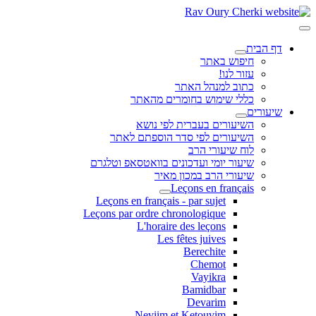
דף הבית
חיפוש באתר
עזור לנו!
כתוב למנהל האתר
כללי שימוש בחומרים מהאתר
שיעורים
השיעורים בעברית לפי נושא
השיעורים לפי סדר הוספתם לאתר
לוח שיעורי הרב
שיעור יומי ועדכונים בוואטסאפ וטלגרם
שיעורי הרב במכון מאיר
Leçons en français
Leçons en français - par sujet
Leçons par ordre chronologique
L'horaire des leçons
Les fêtes juives
Berechite
Chemot
Vayikra
Bamidbar
Devarim
Neviim et Ketouvim