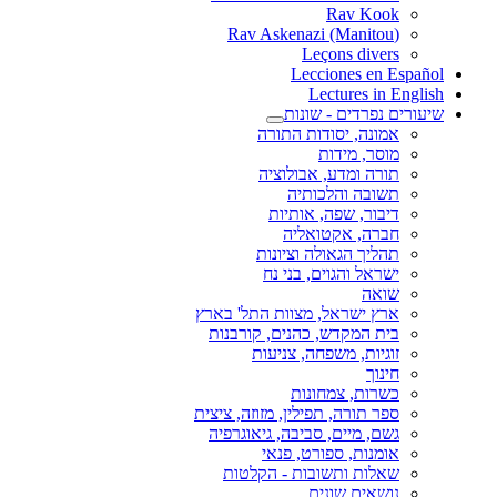
Rav Kook
(Rav Askenazi (Manitou
Leçons divers
Lecciones en Español
Lectures in English
שיעורים נפרדים - שונות
אמונה, יסודות התורה
מוסר, מידות
תורה ומדע, אבולוציה
תשובה והלכותיה
דיבור, שפה, אותיות
חברה, אקטואליה
תהליך הגאולה וציונות
ישראל והגוים, בני נח
שואה
ארץ ישראל, מצוות התל' בארץ
בית המקדש, כהנים, קורבנות
זוגיות, משפחה, צניעות
חינוך
כשרות, צמחונות
ספר תורה, תפילין, מזוזה, ציצית
גשם, מיים, סביבה, גיאוגרפיה
אומנות, ספורט, פנאי
שאלות ותשובות - הקלטות
נושאים שונים