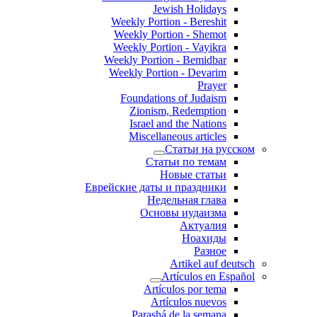
Jewish Holidays
Weekly Portion - Bereshit
Weekly Portion - Shemot
Weekly Portion - Vayikra
Weekly Portion - Bemidbar
Weekly Portion - Devarim
Prayer
Foundations of Judaism
Zionism, Redemption
Israel and the Nations
Miscellaneous articles
Статьи на русском
Статьи по темам
Новые статьи
Еврейские даты и праздники
Недельная глава
Основы иудаизма
Актуалия
Ноахиды
Разное
Artikel auf deutsch
Artículos en Español
Artículos por tema
Artículos nuevos
Parashá de la semana