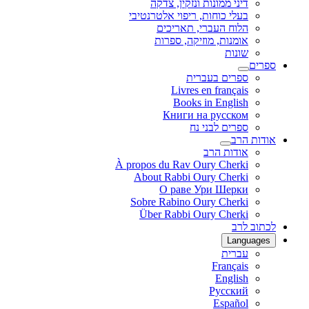
דיני ממונות ונזקין, צדקה
בעלי כוחות, ריפוי אלטרנטיבי
הלוח העברי, תאריכים
אומנות, מוזיקה, ספרות
שונות
ספרים
ספרים בעברית
Livres en français
Books in English
Книги на русском
ספרים לבני נח
אודות הרב
אודות הרב
À propos du Rav Oury Cherki
About Rabbi Oury Cherki
О раве Ури Шерки
Sobre Rabino Oury Cherki
Über Rabbi Oury Cherki
לכתוב לרב
Languages
עברית
Français
English
Русский
Español