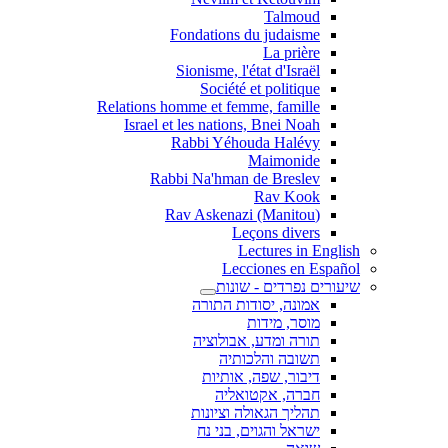
Talmoud
Fondations du judaisme
La prière
Sionisme, l'état d'Israël
Société et politique
Relations homme et femme, famille
Israel et les nations, Bnei Noah
Rabbi Yéhouda Halévy
Maimonide
Rabbi Na'hman de Breslev
Rav Kook
(Rav Askenazi (Manitou
Leçons divers
Lectures in English
Lecciones en Español
שיעורים נפרדים - שונות
אמונה, יסודות התורה
מוסר, מידות
תורה ומדע, אבולוציה
תשובה והלכותיה
דיבור, שפה, אותיות
חברה, אקטואליה
תהליך הגאולה וציונות
ישראל והגוים, בני נח