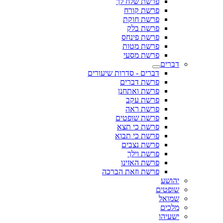
פרשת שלח לך
פרשת קורח
פרשת חוקת
פרשת בלק
פרשת פינחס
פרשת מטות
פרשת מסעי
דברים
דברים - סדרות שיעורים
פרשת דברים
פרשת ואתחנן
פרשת עקב
פרשת ראה
פרשת שופטים
פרשת כי תצא
פרשת כי תבוא
פרשת נצבים
פרשת וילך
פרשת האזינו
פרשת וזאת הברכה
יהושע
שופטים
שמואל
מלכים
ישעיהו