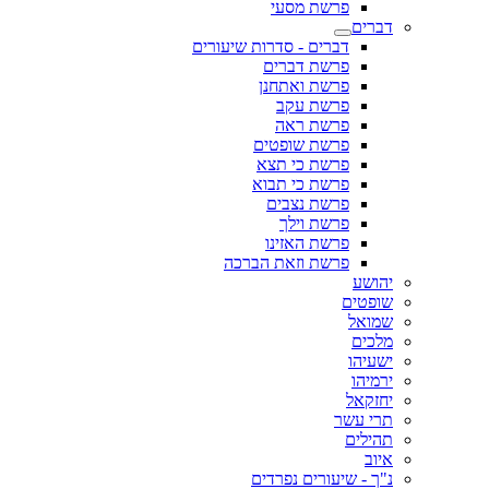
פרשת מסעי
דברים
דברים - סדרות שיעורים
פרשת דברים
פרשת ואתחנן
פרשת עקב
פרשת ראה
פרשת שופטים
פרשת כי תצא
פרשת כי תבוא
פרשת נצבים
פרשת וילך
פרשת האזינו
פרשת וזאת הברכה
יהושע
שופטים
שמואל
מלכים
ישעיהו
ירמיהו
יחזקאל
תרי עשר
תהילים
איוב
נ"ך - שיעורים נפרדים