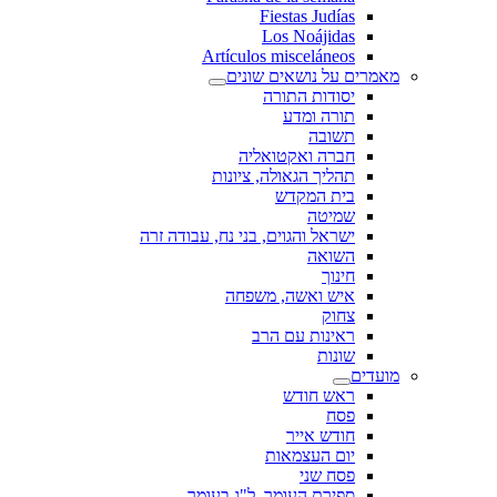
Fiestas Judías
Los Noájidas
Artículos misceláneos
מאמרים על נושאים שונים
יסודות התורה
תורה ומדע
תשובה
חברה ואקטואליה
תהליך הגאולה, ציונות
בית המקדש
שמיטה
ישראל והגוים, בני נח, עבודה זרה
השואה
חינוך
איש ואשה, משפחה
צחוק
ראינות עם הרב
שונות
מועדים
ראש חודש
פסח
חודש אייר
יום העצמאות
פסח שני
ספירת העומר, ל"ג בעומר