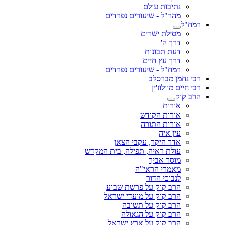
נתיבות עולם
מהר"ל - שיעורים נפרדים
רמח"ל
מסילת ישרים
דרך ה'
דעת תבונות
דרך עץ חיים
רמח"ל - שיעורים נפרדים
רבי נחמן מברסלב
רבי חיים מוולוז'ין
הרב קוק
אורות
אורות הקודש
אורות התורה
עין איה
אדר היקר, עקבי הצאן
עולת ראיה, תפילה, בית המקדש
מוסר אביך
מאמרי הראי"ה
לנבוכי הדור
הרב קוק על פרשת שבוע
הרב קוק על מועדי ישראל
הרב קוק על תשובה
הרב קוק על הגאולה
הרב קוק על ארץ ישראל