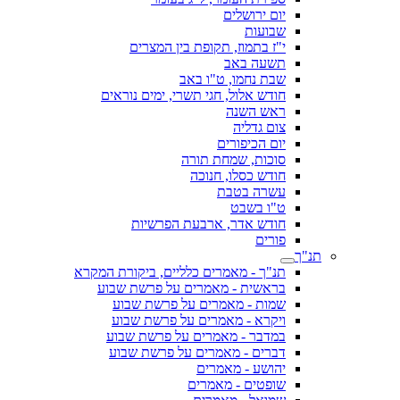
יום ירושלים
שבועות
י"ז בתמוז, תקופת בין המצרים
תשעה באב
שבת נחמו, ט"ו באב
חודש אלול, חגי תשרי, ימים נוראים
ראש השנה
צום גדליה
יום הכיפורים
סוכות, שמחת תורה
חודש כסלו, חנוכה
עשרה בטבת
ט"ו בשבט
חודש אדר, ארבעת הפרשיות
פורים
תנ"ך
תנ"ך - מאמרים כלליים, ביקורת המקרא
בראשית - מאמרים על פרשת שבוע
שמות - מאמרים על פרשת שבוע
ויקרא - מאמרים על פרשת שבוע
במדבר - מאמרים על פרשת שבוע
דברים - מאמרים על פרשת שבוע
יהושע - מאמרים
שופטים - מאמרים