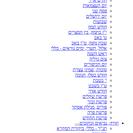
חודש אייר
יום העצמאות
פסח שני
יום ירושלים
שבועות
חודש תמוז
י"ז בתמוז, בין המצרים
ט' באב
שבת נחמו, ט"ו באב
אלול, תשרי, ימים נוראים - כללי
ראש השנה
צום גדליה
יום הכיפורים
סוכות, שמיני עצרת
חודש כסלו, חנוכה
י' בטבת
ט"ו בשבט
חודש אדר
פרשת שקלים
פרשת זכור
פורים, מגילת אסתר
פרשת פרה
פרשת החודש
תורה, נביאים וכתובים
תנ"ך - כללי, ביקורת המקרא