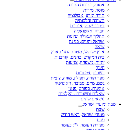
אמונה, יסודות התורה
מוסר, מידות
תורה ומדע, אבולוציה
תשובה והלכותיה
דיבור, שפה, אותיות
חברה, אקטואליה
תהליך הגאולה וציונות
ישראל והגוים, בני נח
שואה
ארץ ישראל, מצוות התל' בארץ
בית המקדש, כהנים, קורבנות
זוגיות, משפחה, צניעות
חינוך
כשרות, צמחונות
ספר תורה, תפילין, מזוזה, ציצית
גשם, מיים, סביבה, גיאוגרפיה
אומנות, ספורט, פנאי
שאלות ותשובות - הקלטות
נושאים שונים
שבת ומועדי ישראל
שבת
מועדי ישראל, ראש חודש
פסח
ספירת העומר, ל"ג בעומר