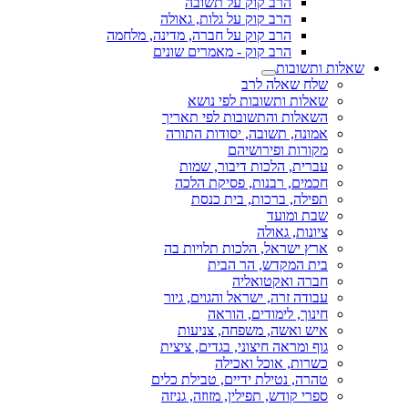
הרב קוק על תשובה
הרב קוק על גלות, גאולה
הרב קוק על חברה, מדינה, מלחמה
הרב קוק - מאמרים שונים
שאלות ותשובות
שלח שאלה לרב
שאלות ותשובות לפי נושא
השאלות והתשובות לפי תאריך
אמונה, תשובה, יסודות התורה
מקורות ופירושיהם
עברית, הלכות דיבור, שמות
חכמים, רבנות, פסיקת הלכה
תפילה, ברכות, בית כנסת
שבת ומועד
ציונות, גאולה
ארץ ישראל, הלכות תלויות בה
בית המקדש, הר הבית
חברה ואקטואליה
עבודה זרה, ישראל והגוים, גיור
חינוך, לימודים, הוראה
איש ואשה, משפחה, צניעות
גוף ומראה חיצוני, בגדים, ציצית
כשרות, אוכל ואכילה
טהרה, נטילת ידיים, טבילת כלים
ספרי קודש, תפילין, מזוזה, גניזה