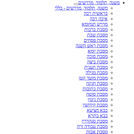
משנה, תלמוד, מדרשים
משנה, תלמוד, מדרשים - כללי
בראשית רבה
איכה רבה
מדרש תנחומא
מסכת ברכות
מסכת שבת
מסכת פסחים
מסכת ראש השנה
מסכת יומא
מסכת סוכה
מסכת ביצה
מסכת תענית
מסכת מגילה
מסכת מועד קטן
מסכת חגיגה
מסכת כתובות
מסכת סוטה
מסכת גיטין
מסכת קידושין
בבא מציעא
בבא בתרא
מסכת סנהדרין
מסכת עבודה זרה
מסכת אבות