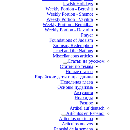
Jewish Holidays
Weekly Portion - Bereshit
Weekly Portion - Shemot
Weekly Portion - Vayikra
Weekly Portion - Bemidbar
Weekly Portion - Devarim
Prayer
Foundations of Judaism
Zionism, Redemption
Israel and the Nations
Miscellaneous articles
Статьи на русском
Статьи по темам
Новые статьи
Еврейские даты и праздники
Недельная глава
Основы иудаизма
Актуалия
Ноахиды
Разное
Artikel auf deutsch
Artículos en Español
Artículos por tema
Artículos nuevos
Parashá de la semana