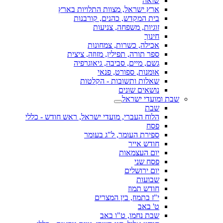
שואה
ארץ ישראל, מצוות התלויות בארץ
בית המקדש, כהנים, קורבנות
זוגיות, משפחה, צניעות
חינוך
אכילה, כשרות, צמחונות
ספר תורה, תפילין, מזוזה, ציצית
גשם, מיים, סביבה, גיאוגרפיה
אומנות, ספורט, פנאי
שאלות ותשובות - הקלטות
נושאים שונים
שבת ומועדי ישראל
שבת
הלוח העברי, מועדי ישראל, ראש חודש - כללי
פסח
ספירת העומר, ל"ג בעומר
חודש אייר
יום העצמאות
פסח שני
יום ירושלים
שבועות
חודש תמוז
י"ז בתמוז, בין המצרים
ט' באב
שבת נחמו, ט"ו באב