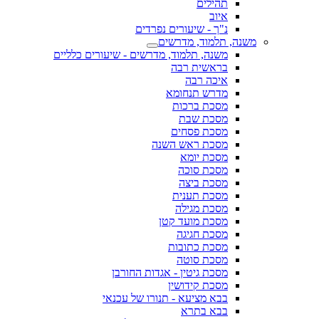
תהילים
איוב
נ"ך - שיעורים נפרדים
משנה, תלמוד, מדרשים
משנה, תלמוד, מדרשים - שיעורים כלליים
בראשית רבה
איכה רבה
מדרש תנחומא
מסכת ברכות
מסכת שבת
מסכת פסחים
מסכת ראש השנה
מסכת יומא
מסכת סוכה
מסכת ביצה
מסכת תענית
מסכת מגילה
מסכת מועד קטן
מסכת חגיגה
מסכת כתובות
מסכת סוטה
מסכת גיטין - אגדות החורבן
מסכת קידושין
בבא מציעא - תנורו של עכנאי
בבא בתרא