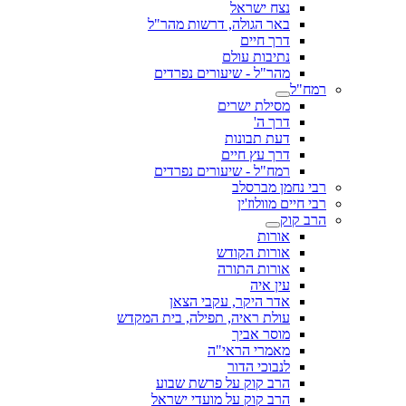
נצח ישראל
באר הגולה, דרשות מהר"ל
דרך חיים
נתיבות עולם
מהר"ל - שיעורים נפרדים
רמח"ל
מסילת ישרים
דרך ה'
דעת תבונות
דרך עץ חיים
רמח"ל - שיעורים נפרדים
רבי נחמן מברסלב
רבי חיים מוולוז'ין
הרב קוק
אורות
אורות הקודש
אורות התורה
עין איה
אדר היקר, עקבי הצאן
עולת ראיה, תפילה, בית המקדש
מוסר אביך
מאמרי הראי"ה
לנבוכי הדור
הרב קוק על פרשת שבוע
הרב קוק על מועדי ישראל