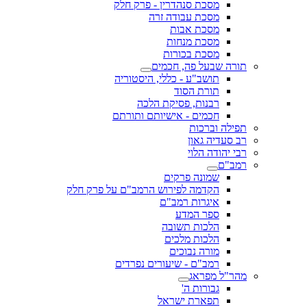
מסכת סנהדרין - פרק חלק
מסכת עבודה זרה
מסכת אבות
מסכת מנחות
מסכת בכורות
תורה שבעל פה, חכמים
תושב"ע - כללי, היסטוריה
תורת הסוד
רבנות, פסיקת הלכה
חכמים - אישיותם ותורתם
תפילה וברכות
רב סעדיה גאון
רבי יהודה הלוי
רמב"ם
שמונה פרקים
הקדמה לפירוש הרמב"ם על פרק חלק
איגרות רמב"ם
ספר המדע
הלכות תשובה
הלכות מלכים
מורה נבוכים
רמב"ם - שיעורים נפרדים
מהר"ל מפראג
גבורות ה'
תפארת ישראל