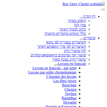
דף הבית
חיפוש באתר
עזור לנו!
כתוב למנהל האתר
כללי שימוש בחומרים מהאתר
שיעורים
השיעורים בעברית לפי נושא
השיעורים לפי סדר הוספתם לאתר
לוח שיעורי הרב
שיעור יומי ועדכונים בוואטסאפ וטלגרם
שיעורי הרב במכון מאיר
Leçons en français
Leçons en français - par sujet
Leçons par ordre chronologique
L'horaire des leçons
Les fêtes juives
Berechite
Chemot
Vayikra
Bamidbar
Devarim
Neviim et Ketouvim