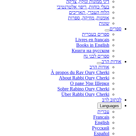
דיני ממונות ונזקין, צדקה
בעלי כוחות, ריפוי אלטרנטיבי
הלוח העברי, תאריכים
אומנות, מוזיקה, ספרות
שונות
ספרים
ספרים בעברית
Livres en français
Books in English
Книги на русском
ספרים לבני נח
אודות הרב
אודות הרב
À propos du Rav Oury Cherki
About Rabbi Oury Cherki
О раве Ури Шерки
Sobre Rabino Oury Cherki
Über Rabbi Oury Cherki
לכתוב לרב
Languages
עברית
Français
English
Русский
Español