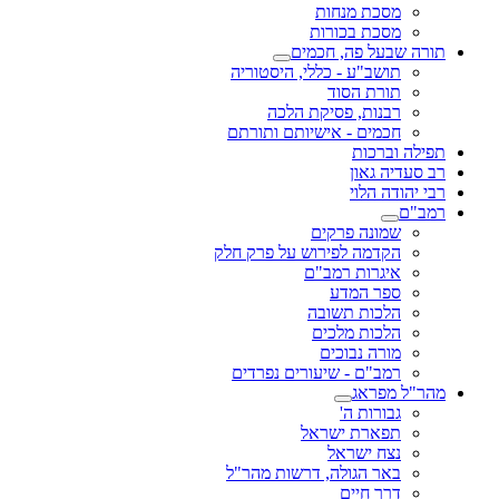
מסכת מנחות
מסכת בכורות
תורה שבעל פה, חכמים
תושב"ע - כללי, היסטוריה
תורת הסוד
רבנות, פסיקת הלכה
חכמים - אישיותם ותורתם
תפילה וברכות
רב סעדיה גאון
רבי יהודה הלוי
רמב"ם
שמונה פרקים
הקדמה לפירוש על פרק חלק
איגרות רמב"ם
ספר המדע
הלכות תשובה
הלכות מלכים
מורה נבוכים
רמב"ם - שיעורים נפרדים
מהר"ל מפראג
גבורות ה'
תפארת ישראל
נצח ישראל
באר הגולה, דרשות מהר"ל
דרך חיים