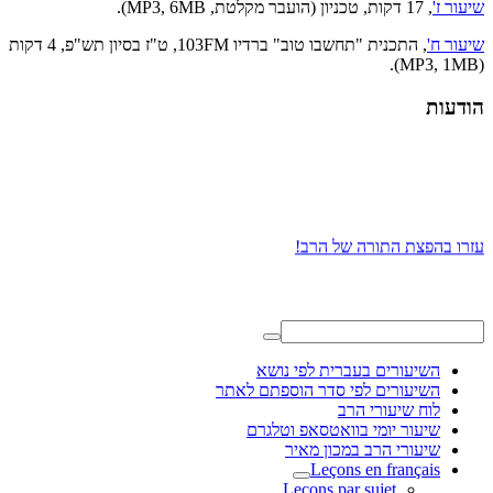
שיעור ז'
, 17 דקות, טכניון (הועבר מקלטת, MP3, 6MB).
שיעור ח'
, התכנית "תחשבו טוב" ברדיו 103FM, ט"ז בסיון תש"פ, 4 דקות
(MP3, 1MB).
הודעות
עזרו בהפצת התורה של הרב!
השיעורים בעברית לפי נושא
השיעורים לפי סדר הוספתם לאתר
לוח שיעורי הרב
שיעור יומי בוואטסאפ וטלגרם
שיעורי הרב במכון מאיר
Leçons en français
Leçons par sujet