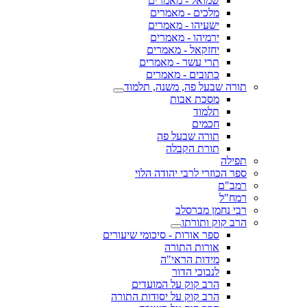
שמואל - מאמרים
מלכים - מאמרים
ישעיהו - מאמרים
ירמיהו - מאמרים
יחזקאל - מאמרים
תרי עשר - מאמרים
כתובים - מאמרים
תורה שבעל פה, משנה, תלמוד
מסכת אבות
תלמוד
חכמים
תורה שבעל פה
תורת הקבלה
תפילה
ספר הכוזרי לרבי יהודה הלוי
רמב"ם
רמח"ל
רבי נחמן מברסלב
הרב קוק ותורתו
ספר אורות - סיכומי שיעורים
אורות התורה
מידות הראי"ה
לנבוכי הדור
הרב קוק על המועדים
הרב קוק על יסודות התורה