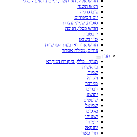
חודש אלול, חגי תשרי, ימים נוראים - כללי
ראש השנה
צום גדליה
יום הכיפורים
סוכות, שמיני עצרת
חודש כסלו, חנוכה
י' בטבת
ט"ו בשבט
חודש אדר וארבעת הפרשיות
פורים, מגילת אסתר
תנ"ך
תנ"ך - כללי, ביקורת המקרא
בראשית
שמות
ויקרא
במדבר
דברים
יהושע
שופטים
שמואל
מלכים
ישעיהו
ירמיהו
יחזקאל
תרי עשר