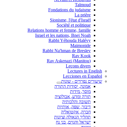
Talmoud
Fondations du judaisme
La prière
Sionisme, l'état d'Israël
Société et politique
Relations homme et femme, famille
Israel et les nations, Bnei Noah
Rabbi Yéhouda Halévy
Maimonide
Rabbi Na'hman de Breslev
Rav Kook
(Rav Askenazi (Manitou
Leçons divers
Lectures in English
Lecciones en Español
שיעורים נפרדים - שונות
אמונה, יסודות התורה
מוסר, מידות
תורה ומדע, אבולוציה
תשובה והלכותיה
דיבור, שפה, אותיות
חברה, אקטואליה
תהליך הגאולה וציונות
ישראל והגוים, בני נח