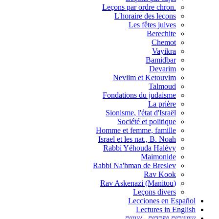
.Leçons par ordre chron
L'horaire des leçons
Les fêtes juives
Berechite
Chemot
Vayikra
Bamidbar
Devarim
Neviim et Ketouvim
Talmoud
Fondations du judaisme
La prière
Sionisme, l'état d'Israël
Société et politique
Homme et femme, famille
Israel et les nat., B. Noah
Rabbi Yéhouda Halévy
Maimonide
Rabbi Na'hman de Breslev
Rav Kook
(Rav Askenazi (Manitou
Leçons divers
Lecciones en Español
Lectures in English
שיעורים נפרדים - שונות