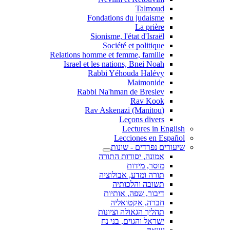
Talmoud
Fondations du judaisme
La prière
Sionisme, l'état d'Israël
Société et politique
Relations homme et femme, famille
Israel et les nations, Bnei Noah
Rabbi Yéhouda Halévy
Maimonide
Rabbi Na'hman de Breslev
Rav Kook
(Rav Askenazi (Manitou
Leçons divers
Lectures in English
Lecciones en Español
שיעורים נפרדים - שונות
אמונה, יסודות התורה
מוסר, מידות
תורה ומדע, אבולוציה
תשובה והלכותיה
דיבור, שפה, אותיות
חברה, אקטואליה
תהליך הגאולה וציונות
ישראל והגוים, בני נח