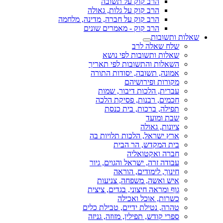
הרב קוק על תשובה
הרב קוק על גלות, גאולה
הרב קוק על חברה, מדינה, מלחמה
הרב קוק - מאמרים שונים
שאלות ותשובות
שלח שאלה לרב
שאלות ותשובות לפי נושא
השאלות והתשובות לפי תאריך
אמונה, תשובה, יסודות התורה
מקורות ופירושיהם
עברית, הלכות דיבור, שמות
חכמים, רבנות, פסיקת הלכה
תפילה, ברכות, בית כנסת
שבת ומועד
ציונות, גאולה
ארץ ישראל, הלכות תלויות בה
בית המקדש, הר הבית
חברה ואקטואליה
עבודה זרה, ישראל והגוים, גיור
חינוך, לימודים, הוראה
איש ואשה, משפחה, צניעות
גוף ומראה חיצוני, בגדים, ציצית
כשרות, אוכל ואכילה
טהרה, נטילת ידיים, טבילת כלים
ספרי קודש, תפילין, מזוזה, גניזה