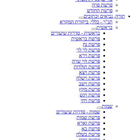
פרשת פרה
פרשת החודש
תורה, נביאים וכתובים
תנ"ך - כללי, ביקורת המקרא
בראשית
בראשית - סדרות שיעורים
פרשת בראשית
פרשת נח
פרשת לך לך
פרשת וירא
פרשת חיי שרה
פרשת תולדות
פרשת ויצא
פרשת וישלח
פרשת וישב
פרשת מקץ
פרשת ויגש
פרשת ויחי
שמות
שמות - סדרות שיעורים
פרשת שמות
פרשת וארא
פרשת בא
פרשת בשלח
פרשת יתרו