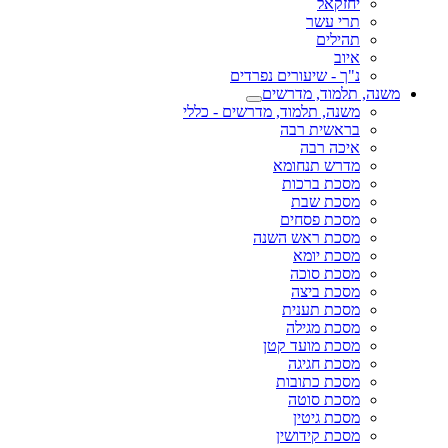
יחזקאל
תרי עשר
תהילים
איוב
נ"ך - שיעורים נפרדים
משנה, תלמוד, מדרשים
משנה, תלמוד, מדרשים - כללי
בראשית רבה
איכה רבה
מדרש תנחומא
מסכת ברכות
מסכת שבת
מסכת פסחים
מסכת ראש השנה
מסכת יומא
מסכת סוכה
מסכת ביצה
מסכת תענית
מסכת מגילה
מסכת מועד קטן
מסכת חגיגה
מסכת כתובות
מסכת סוטה
מסכת גיטין
מסכת קידושין