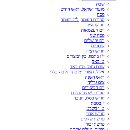
שבת
מועדי ישראל, ראש חודש
פסח
ספירת העומר, ל"ג בעומר
חודש אייר
יום העצמאות
פסח שני
יום ירושלים
שבועות
חודש תמוז
י"ז בתמוז, בין המצרים
ט' באב
שבת נחמו, ט"ו באב
אלול, תשרי, ימים נוראים - כללי
ראש השנה
צום גדליה
יום הכיפורים
סוכות, שמיני עצרת
חודש כסלו, חנוכה
י' בטבת
ט"ו בשבט
חודש אדר
פרשת שקלים
פרשת זכור
פורים, מגילת אסתר