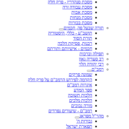
מסכת סנהדרין - פרק חלק
מסכת עבודה זרה
מסכת אבות
מסכת מנחות
מסכת בכורות
תורה שבעל פה, חכמים
תושב"ע - כללי, היסטוריה
תורת הסוד
רבנות, פסיקת הלכה
חכמים - אישיותם ותורתם
תפילה וברכות
רב סעדיה גאון
רבי יהודה הלוי
רמב"ם
שמונה פרקים
הקדמה לפירוש הרמב"ם על פרק חלק
איגרות רמב"ם
ספר המדע
הלכות תשובה
הלכות מלכים
מורה נבוכים
רמב"ם - שיעורים נפרדים
מהר"ל מפראג
גבורות ה'
תפארת ישראל