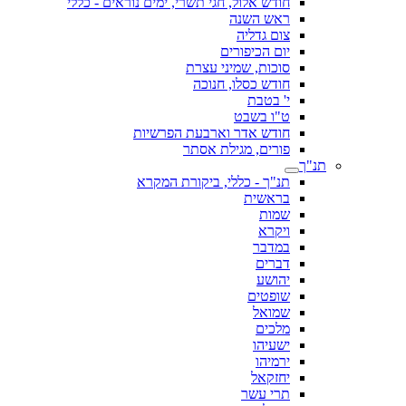
חודש אלול, חגי תשרי, ימים נוראים - כללי
ראש השנה
צום גדליה
יום הכיפורים
סוכות, שמיני עצרת
חודש כסלו, חנוכה
י' בטבת
ט"ו בשבט
חודש אדר וארבעת הפרשיות
פורים, מגילת אסתר
תנ"ך
תנ"ך - כללי, ביקורת המקרא
בראשית
שמות
ויקרא
במדבר
דברים
יהושע
שופטים
שמואל
מלכים
ישעיהו
ירמיהו
יחזקאל
תרי עשר