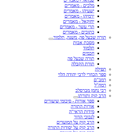
שמואל - מאמרים
מלכים - מאמרים
ישעיהו - מאמרים
ירמיהו - מאמרים
יחזקאל - מאמרים
תרי עשר - מאמרים
כתובים - מאמרים
תורה שבעל פה, משנה, תלמוד
מסכת אבות
תלמוד
חכמים
תורה שבעל פה
תורת הקבלה
תפילה
ספר הכוזרי לרבי יהודה הלוי
רמב"ם
רמח"ל
רבי נחמן מברסלב
הרב קוק ותורתו
ספר אורות - סיכומי שיעורים
אורות התורה
מידות הראי"ה
לנבוכי הדור
הרב קוק על המועדים
הרב קוק על יסודות התורה