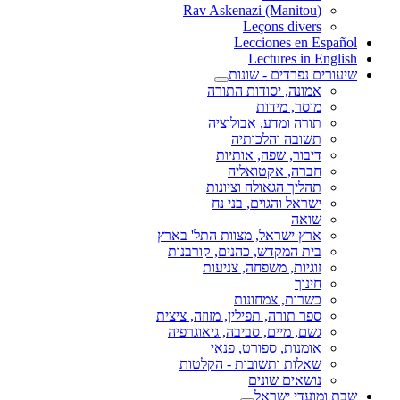
(Rav Askenazi (Manitou
Leçons divers
Lecciones en Español
Lectures in English
שיעורים נפרדים - שונות
אמונה, יסודות התורה
מוסר, מידות
תורה ומדע, אבולוציה
תשובה והלכותיה
דיבור, שפה, אותיות
חברה, אקטואליה
תהליך הגאולה וציונות
ישראל והגוים, בני נח
שואה
ארץ ישראל, מצוות התל' בארץ
בית המקדש, כהנים, קורבנות
זוגיות, משפחה, צניעות
חינוך
כשרות, צמחונות
ספר תורה, תפילין, מזוזה, ציצית
גשם, מיים, סביבה, גיאוגרפיה
אומנות, ספורט, פנאי
שאלות ותשובות - הקלטות
נושאים שונים
שבת ומועדי ישראל