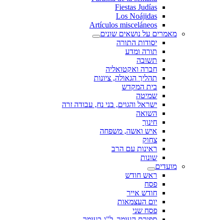
Fiestas Judías
Los Noájidas
Artículos misceláneos
מאמרים על נושאים שונים
יסודות התורה
תורה ומדע
תשובה
חברה ואקטואליה
תהליך הגאולה, ציונות
בית המקדש
שמיטה
ישראל והגוים, בני נח, עבודה זרה
השואה
חינוך
איש ואשה, משפחה
צחוק
ראינות עם הרב
שונות
מועדים
ראש חודש
פסח
חודש אייר
יום העצמאות
פסח שני
ספירת העומר, ל"ג בעומר