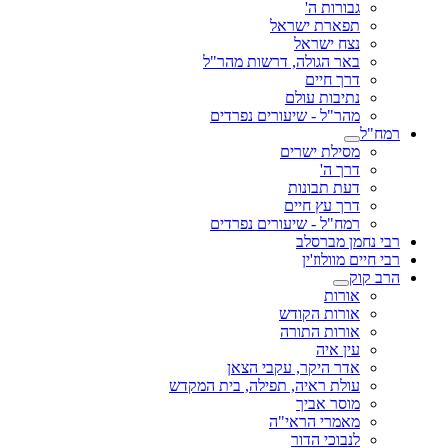
גבורות ה'
תפארת ישראל
נצח ישראל
באר הגולה, דרשות מהר"ל
דרך חיים
נתיבות עולם
מהר"ל - שיעורים נפרדים
רמח"ל
מסילת ישרים
דרך ה'
דעת תבונות
דרך עץ חיים
רמח"ל - שיעורים נפרדים
רבי נחמן מברסלב
רבי חיים מוולוז'ין
הרב קוק
אורות
אורות הקודש
אורות התורה
עין איה
אדר היקר, עקבי הצאן
עולת ראיה, תפילה, בית המקדש
מוסר אביך
מאמרי הראי"ה
לנבוכי הדור