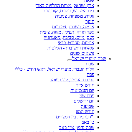
שואה
ארץ ישראל, מצוות התלויות בארץ
בית המקדש, כהנים, קורבנות
זוגיות, משפחה, צניעות
חינוך
אכילה, כשרות, צמחונות
ספר תורה, תפילין, מזוזה, ציצית
גשם, מיים, סביבה, גיאוגרפיה
אומנות, ספורט, פנאי
שאלות ותשובות - הקלטות
נושאים שונים
שבת ומועדי ישראל
שבת
הלוח העברי, מועדי ישראל, ראש חודש - כללי
פסח
ספירת העומר, ל"ג בעומר
חודש אייר
יום העצמאות
פסח שני
יום ירושלים
שבועות
חודש תמוז
י"ז בתמוז, בין המצרים
ט' באב
שבת נחמו, ט"ו באב