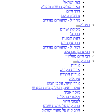
נצח ישראל
באר הגולה, דרשות מהר"ל
דרך חיים
נתיבות עולם
מהר"ל - שיעורים נפרדים
רמח"ל
מסילת ישרים
דרך ה'
דעת תבונות
דרך עץ חיים
רמח"ל - שיעורים נפרדים
רבי נחמן מברסלב
רבי חיים מוולוז'ין
הרב קוק
אורות
אורות הקודש
אורות התורה
עין איה
אדר היקר, עקבי הצאן
עולת ראיה, תפילה, בית המקדש
מוסר אביך
מאמרי הראי"ה
לנבוכי הדור
הרב קוק על פרשת שבוע
הרב קוק על מועדי ישראל