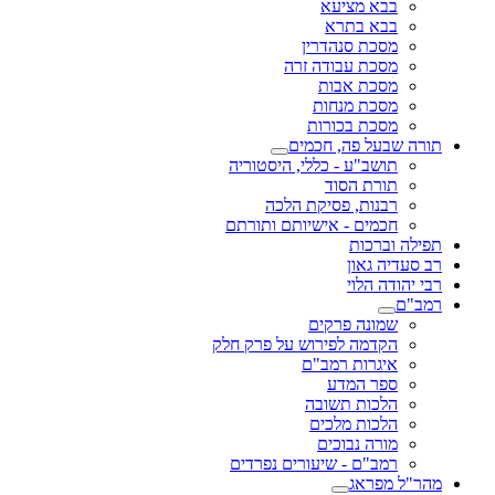
בבא מציעא
בבא בתרא
מסכת סנהדרין
מסכת עבודה זרה
מסכת אבות
מסכת מנחות
מסכת בכורות
תורה שבעל פה, חכמים
תושב"ע - כללי, היסטוריה
תורת הסוד
רבנות, פסיקת הלכה
חכמים - אישיותם ותורתם
תפילה וברכות
רב סעדיה גאון
רבי יהודה הלוי
רמב"ם
שמונה פרקים
הקדמה לפירוש על פרק חלק
איגרות רמב"ם
ספר המדע
הלכות תשובה
הלכות מלכים
מורה נבוכים
רמב"ם - שיעורים נפרדים
מהר"ל מפראג