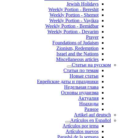
Jewish Holidays
Weekly Portion - Bereshit
Weekly Portion - Shemot
Weekly Portion - Vayikra
Weekly Portion - Bemidbar
Weekly Portion - Devarim
Prayer
Foundations of Judaism
Zionism, Redemption
Israel and the Nations
Miscellaneous articles
Статьи на русском
Статьи по темам
Новые статьи
Еврейские даты и праздники
Недельная глава
Основы иудаизма
Актуалия
Ноахиды
Разное
Artikel auf deutsch
Artículos en Español
Artículos por tema
Artículos nuevos
Parashá de la semana