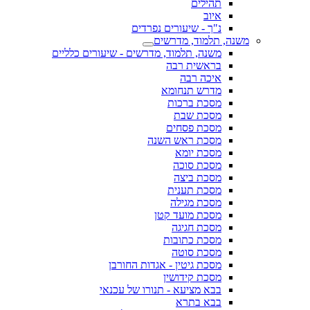
תהילים
איוב
נ"ך - שיעורים נפרדים
משנה, תלמוד, מדרשים
משנה, תלמוד, מדרשים - שיעורים כלליים
בראשית רבה
איכה רבה
מדרש תנחומא
מסכת ברכות
מסכת שבת
מסכת פסחים
מסכת ראש השנה
מסכת יומא
מסכת סוכה
מסכת ביצה
מסכת תענית
מסכת מגילה
מסכת מועד קטן
מסכת חגיגה
מסכת כתובות
מסכת סוטה
מסכת גיטין - אגדות החורבן
מסכת קידושין
בבא מציעא - תנורו של עכנאי
בבא בתרא