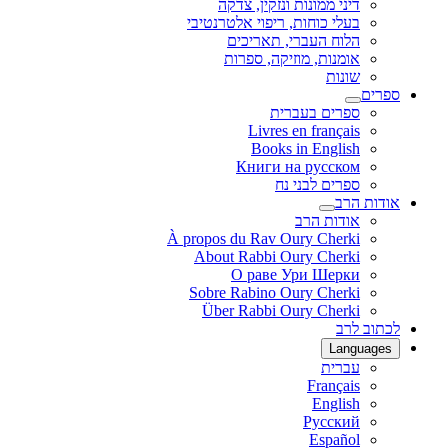
דיני ממונות ונזקין, צדקה
בעלי כוחות, ריפוי אלטרנטיבי
הלוח העברי, תאריכים
אומנות, מוזיקה, ספרות
שונות
ספרים
ספרים בעברית
Livres en français
Books in English
Книги на русском
ספרים לבני נח
אודות הרב
אודות הרב
À propos du Rav Oury Cherki
About Rabbi Oury Cherki
О раве Ури Шерки
Sobre Rabino Oury Cherki
Über Rabbi Oury Cherki
לכתוב לרב
Languages
עברית
Français
English
Русский
Español