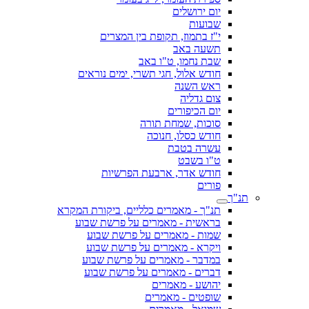
יום ירושלים
שבועות
י"ז בתמוז, תקופת בין המצרים
תשעה באב
שבת נחמו, ט"ו באב
חודש אלול, חגי תשרי, ימים נוראים
ראש השנה
צום גדליה
יום הכיפורים
סוכות, שמחת תורה
חודש כסלו, חנוכה
עשרה בטבת
ט"ו בשבט
חודש אדר, ארבעת הפרשיות
פורים
תנ"ך
תנ"ך - מאמרים כלליים, ביקורת המקרא
בראשית - מאמרים על פרשת שבוע
שמות - מאמרים על פרשת שבוע
ויקרא - מאמרים על פרשת שבוע
במדבר - מאמרים על פרשת שבוע
דברים - מאמרים על פרשת שבוע
יהושע - מאמרים
שופטים - מאמרים