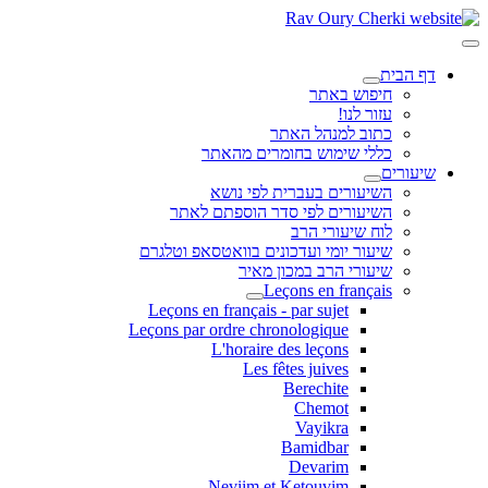
דף הבית
חיפוש באתר
עזור לנו!
כתוב למנהל האתר
כללי שימוש בחומרים מהאתר
שיעורים
השיעורים בעברית לפי נושא
השיעורים לפי סדר הוספתם לאתר
לוח שיעורי הרב
שיעור יומי ועדכונים בוואטסאפ וטלגרם
שיעורי הרב במכון מאיר
Leçons en français
Leçons en français - par sujet
Leçons par ordre chronologique
L'horaire des leçons
Les fêtes juives
Berechite
Chemot
Vayikra
Bamidbar
Devarim
Neviim et Ketouvim