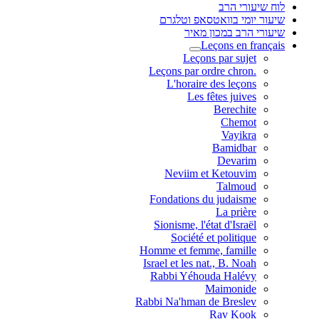
לוח שיעורי הרב
שיעור יומי בוואטסאפ וטלגרם
שיעורי הרב במכון מאיר
Leçons en français
Leçons par sujet
.Leçons par ordre chron
L'horaire des leçons
Les fêtes juives
Berechite
Chemot
Vayikra
Bamidbar
Devarim
Neviim et Ketouvim
Talmoud
Fondations du judaisme
La prière
Sionisme, l'état d'Israël
Société et politique
Homme et femme, famille
Israel et les nat., B. Noah
Rabbi Yéhouda Halévy
Maimonide
Rabbi Na'hman de Breslev
Rav Kook