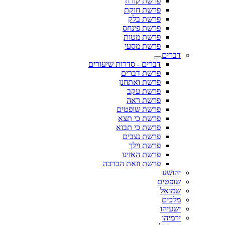
פרשת קורח
פרשת חוקת
פרשת בלק
פרשת פינחס
פרשת מטות
פרשת מסעי
דברים
דברים - סדרות שיעורים
פרשת דברים
פרשת ואתחנן
פרשת עקב
פרשת ראה
פרשת שופטים
פרשת כי תצא
פרשת כי תבוא
פרשת נצבים
פרשת וילך
פרשת האזינו
פרשת וזאת הברכה
יהושע
שופטים
שמואל
מלכים
ישעיהו
ירמיהו