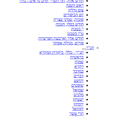
חודש אלול, חגי תשרי, ימים נוראים - כללי
ראש השנה
צום גדליה
יום הכיפורים
סוכות, שמיני עצרת
חודש כסלו, חנוכה
י' בטבת
ט"ו בשבט
חודש אדר וארבעת הפרשיות
פורים, מגילת אסתר
תנ"ך
תנ"ך - כללי, ביקורת המקרא
בראשית
שמות
ויקרא
במדבר
דברים
יהושע
שופטים
שמואל
מלכים
ישעיהו
ירמיהו
יחזקאל
תרי עשר