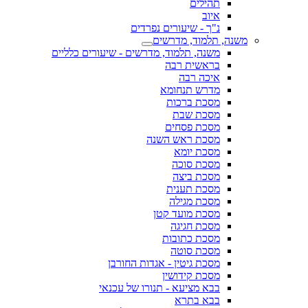
תהילים
איוב
נ"ך - שיעורים נפרדים
משנה, תלמוד, מדרשים
משנה, תלמוד, מדרשים - שיעורים כלליים
בראשית רבה
איכה רבה
מדרש תנחומא
מסכת ברכות
מסכת שבת
מסכת פסחים
מסכת ראש השנה
מסכת יומא
מסכת סוכה
מסכת ביצה
מסכת תענית
מסכת מגילה
מסכת מועד קטן
מסכת חגיגה
מסכת כתובות
מסכת סוטה
מסכת גיטין - אגדות החורבן
מסכת קידושין
בבא מציעא - תנורו של עכנאי
בבא בתרא