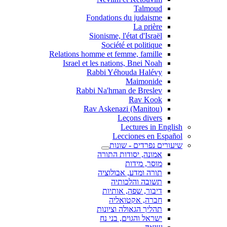
Talmoud
Fondations du judaisme
La prière
Sionisme, l'état d'Israël
Société et politique
Relations homme et femme, famille
Israel et les nations, Bnei Noah
Rabbi Yéhouda Halévy
Maimonide
Rabbi Na'hman de Breslev
Rav Kook
(Rav Askenazi (Manitou
Leçons divers
Lectures in English
Lecciones en Español
שיעורים נפרדים - שונות
אמונה, יסודות התורה
מוסר, מידות
תורה ומדע, אבולוציה
תשובה והלכותיה
דיבור, שפה, אותיות
חברה, אקטואליה
תהליך הגאולה וציונות
ישראל והגוים, בני נח