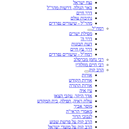
נצח ישראל
באר הגולה, דרשות מהר"ל
דרך חיים
נתיבות עולם
מהר"ל - שיעורים נפרדים
רמח"ל
מסילת ישרים
דרך ה'
דעת תבונות
דרך עץ חיים
רמח"ל - שיעורים נפרדים
רבי נחמן מברסלב
רבי חיים מוולוז'ין
הרב קוק
אורות
אורות הקודש
אורות התורה
עין איה
אדר היקר, עקבי הצאן
עולת ראיה, תפילה, בית המקדש
מוסר אביך
מאמרי הראי"ה
לנבוכי הדור
הרב קוק על פרשת שבוע
הרב קוק על מועדי ישראל