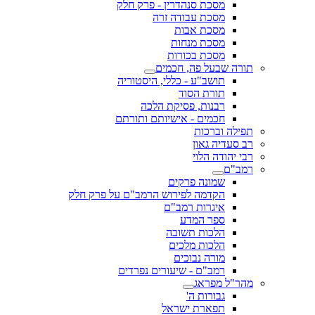
מסכת סנהדרין - פרק חלק
מסכת עבודה זרה
מסכת אבות
מסכת מנחות
מסכת בכורות
תורה שבעל פה, חכמים
תושב"ע - כללי, היסטוריה
תורת הסוד
רבנות, פסיקת הלכה
חכמים - אישיותם ותורתם
תפילה וברכות
רב סעדיה גאון
רבי יהודה הלוי
רמב"ם
שמונה פרקים
הקדמה לפירוש הרמב"ם על פרק חלק
איגרות רמב"ם
ספר המדע
הלכות תשובה
הלכות מלכים
מורה נבוכים
רמב"ם - שיעורים נפרדים
מהר"ל מפראג
גבורות ה'
תפארת ישראל