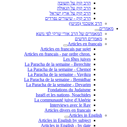
הרב קוק על תשובה
הרב קוק על הגאולה
הרב קוק על ארץ ישראל
הרב קוק - שיעורים נפרדים
הרב אשכנזי (מניטו)
מאמרים
המאמרים של הרב אורי שרקי לפי נושא
מאמרים חדשים
Articles en français
Articles en français par sujet
.Articles en français - par ordre chron
Les fêtes juives
La Paracha de la semaine - Berechite
La Paracha de la semaine - Chemot
La Paracha de la semaine - Vayikra
La Paracha de la semaine - Bemidbar
La Paracha de la semaine - Devarim
Fondations du Judaisme
Israël et les nations, Noachides
La communauté juive d'Algérie
Interviews avec le Rav
Articles divers en français
Articles in English
Articles in English by subject
Articles in English - by date