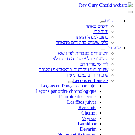
דף הבית
חיפוש באתר
עזור לנו!
כתוב למנהל האתר
כללי שימוש בחומרים מהאתר
שיעורים
השיעורים בעברית לפי נושא
השיעורים לפי סדר הוספתם לאתר
לוח שיעורי הרב
שיעור יומי ועדכונים בוואטסאפ וטלגרם
שיעורי הרב במכון מאיר
Leçons en français
Leçons en français - par sujet
Leçons par ordre chronologique
L'horaire des leçons
Les fêtes juives
Berechite
Chemot
Vayikra
Bamidbar
Devarim
Neviim et Ketouvim