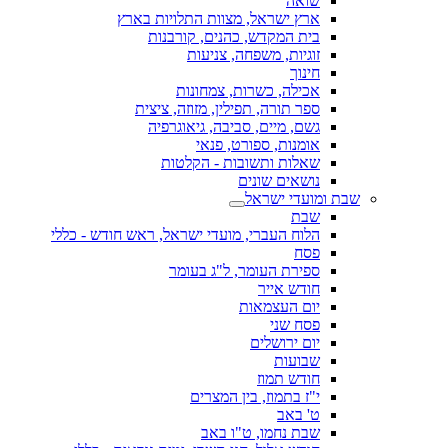
שואה
ארץ ישראל, מצוות התלויות בארץ
בית המקדש, כהנים, קורבנות
זוגיות, משפחה, צניעות
חינוך
אכילה, כשרות, צמחונות
ספר תורה, תפילין, מזוזה, ציצית
גשם, מיים, סביבה, גיאוגרפיה
אומנות, ספורט, פנאי
שאלות ותשובות - הקלטות
נושאים שונים
שבת ומועדי ישראל
שבת
הלוח העברי, מועדי ישראל, ראש חודש - כללי
פסח
ספירת העומר, ל"ג בעומר
חודש אייר
יום העצמאות
פסח שני
יום ירושלים
שבועות
חודש תמוז
י"ז בתמוז, בין המצרים
ט' באב
שבת נחמו, ט"ו באב