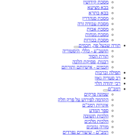
מסכת קידושין
בבא מציעא
בבא בתרא
מסכת סנהדרין
מסכת עבודה זרה
מסכת אבות
מסכת מנחות
מסכת בכורות
תורה שבעל פה, חכמים
תושב"ע - כללי, היסטוריה
תורת הסוד
רבנות, פסיקת הלכה
חכמים - אישיותם ותורתם
תפילה וברכות
רב סעדיה גאון
רבי יהודה הלוי
רמב"ם
שמונה פרקים
הקדמה לפירוש על פרק חלק
איגרות רמב"ם
ספר המדע
הלכות תשובה
הלכות מלכים
מורה נבוכים
רמב"ם - שיעורים נפרדים