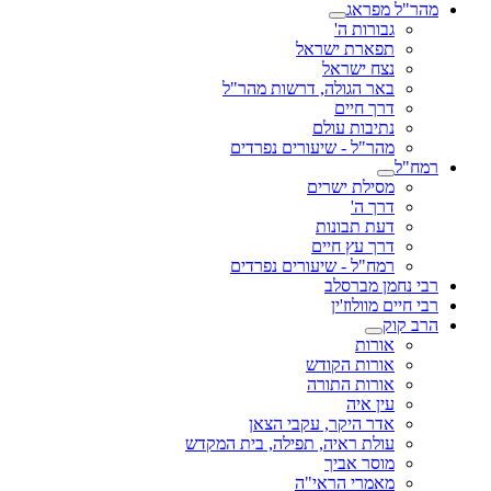
מהר"ל מפראג
גבורות ה'
תפארת ישראל
נצח ישראל
באר הגולה, דרשות מהר"ל
דרך חיים
נתיבות עולם
מהר"ל - שיעורים נפרדים
רמח"ל
מסילת ישרים
דרך ה'
דעת תבונות
דרך עץ חיים
רמח"ל - שיעורים נפרדים
רבי נחמן מברסלב
רבי חיים מוולוז'ין
הרב קוק
אורות
אורות הקודש
אורות התורה
עין איה
אדר היקר, עקבי הצאן
עולת ראיה, תפילה, בית המקדש
מוסר אביך
מאמרי הראי"ה