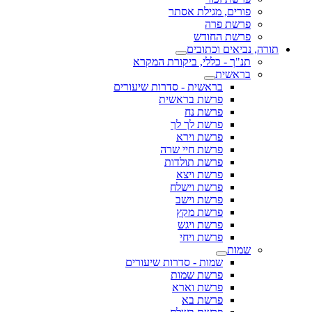
פורים, מגילת אסתר
פרשת פרה
פרשת החודש
תורה, נביאים וכתובים
תנ"ך - כללי, ביקורת המקרא
בראשית
בראשית - סדרות שיעורים
פרשת בראשית
פרשת נח
פרשת לך לך
פרשת וירא
פרשת חיי שרה
פרשת תולדות
פרשת ויצא
פרשת וישלח
פרשת וישב
פרשת מקץ
פרשת ויגש
פרשת ויחי
שמות
שמות - סדרות שיעורים
פרשת שמות
פרשת וארא
פרשת בא