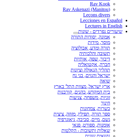
Rav Kook
(Rav Askenazi (Manitou
Leçons divers
Lecciones en Español
Lectures in English
שיעורים נפרדים - שונות
אמונה, יסודות התורה
מוסר, מידות
תורה ומדע, אבולוציה
תשובה והלכותיה
דיבור, שפה, אותיות
חברה, אקטואליה
תהליך הגאולה וציונות
ישראל והגוים, בני נח
שואה
ארץ ישראל, מצוות התל' בארץ
בית המקדש, כהנים, קורבנות
זוגיות, משפחה, צניעות
חינוך
כשרות, צמחונות
ספר תורה, תפילין, מזוזה, ציצית
גשם, מיים, סביבה, גיאוגרפיה
אומנות, ספורט, פנאי
שאלות ותשובות - הקלטות
נושאים שונים