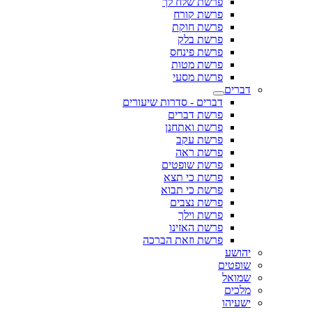
פרשת שלח לך
פרשת קורח
פרשת חוקת
פרשת בלק
פרשת פינחס
פרשת מטות
פרשת מסעי
דברים
דברים - סדרות שיעורים
פרשת דברים
פרשת ואתחנן
פרשת עקב
פרשת ראה
פרשת שופטים
פרשת כי תצא
פרשת כי תבוא
פרשת נצבים
פרשת וילך
פרשת האזינו
פרשת וזאת הברכה
יהושע
שופטים
שמואל
מלכים
ישעיהו