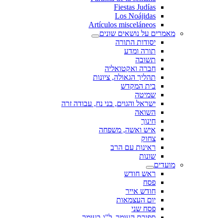
Fiestas Judías
Los Noájidas
Artículos misceláneos
מאמרים על נושאים שונים
יסודות התורה
תורה ומדע
תשובה
חברה ואקטואליה
תהליך הגאולה, ציונות
בית המקדש
שמיטה
ישראל והגוים, בני נח, עבודה זרה
השואה
חינוך
איש ואשה, משפחה
צחוק
ראינות עם הרב
שונות
מועדים
ראש חודש
פסח
חודש אייר
יום העצמאות
פסח שני
ספירת העומר, ל"ג בעומר