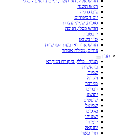
חודש אלול, חגי תשרי, ימים נוראים - כללי
ראש השנה
צום גדליה
יום הכיפורים
סוכות, שמיני עצרת
חודש כסלו, חנוכה
י' בטבת
ט"ו בשבט
חודש אדר וארבעת הפרשיות
פורים, מגילת אסתר
תנ"ך
תנ"ך - כללי, ביקורת המקרא
בראשית
שמות
ויקרא
במדבר
דברים
יהושע
שופטים
שמואל
מלכים
ישעיהו
ירמיהו
יחזקאל
תרי עשר