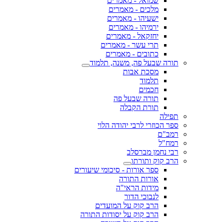
שמואל - מאמרים
מלכים - מאמרים
ישעיהו - מאמרים
ירמיהו - מאמרים
יחזקאל - מאמרים
תרי עשר - מאמרים
כתובים - מאמרים
תורה שבעל פה, משנה, תלמוד
מסכת אבות
תלמוד
חכמים
תורה שבעל פה
תורת הקבלה
תפילה
ספר הכוזרי לרבי יהודה הלוי
רמב"ם
רמח"ל
רבי נחמן מברסלב
הרב קוק ותורתו
ספר אורות - סיכומי שיעורים
אורות התורה
מידות הראי"ה
לנבוכי הדור
הרב קוק על המועדים
הרב קוק על יסודות התורה