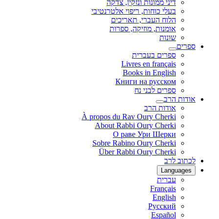
דיני ממונות ונזקין, צדקה
בעלי כוחות, ריפוי אלטרנטיבי
הלוח העברי, תאריכים
אומנות, מוזיקה, ספרות
שונות
ספרים
ספרים בעברית
Livres en français
Books in English
Книги на русском
ספרים לבני נח
אודות הרב
אודות הרב
À propos du Rav Oury Cherki
About Rabbi Oury Cherki
О раве Ури Шерки
Sobre Rabino Oury Cherki
Über Rabbi Oury Cherki
לכתוב לרב
Languages
עברית
Français
English
Русский
Español