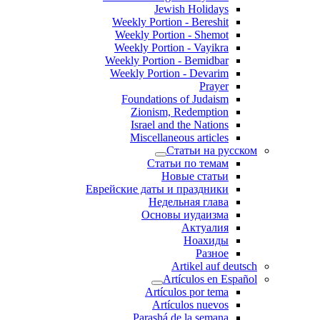
Jewish Holidays
Weekly Portion - Bereshit
Weekly Portion - Shemot
Weekly Portion - Vayikra
Weekly Portion - Bemidbar
Weekly Portion - Devarim
Prayer
Foundations of Judaism
Zionism, Redemption
Israel and the Nations
Miscellaneous articles
Статьи на русском
Статьи по темам
Новые статьи
Еврейские даты и праздники
Недельная глава
Основы иудаизма
Актуалия
Ноахиды
Разное
Artikel auf deutsch
Artículos en Español
Artículos por tema
Artículos nuevos
Parashá de la semana