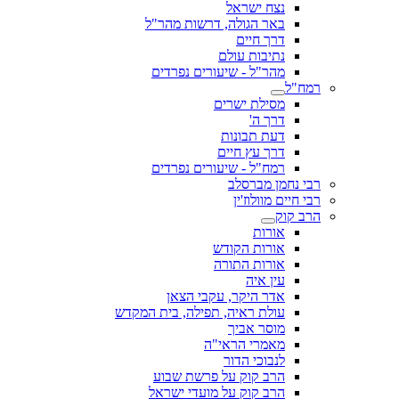
נצח ישראל
באר הגולה, דרשות מהר"ל
דרך חיים
נתיבות עולם
מהר"ל - שיעורים נפרדים
רמח"ל
מסילת ישרים
דרך ה'
דעת תבונות
דרך עץ חיים
רמח"ל - שיעורים נפרדים
רבי נחמן מברסלב
רבי חיים מוולוז'ין
הרב קוק
אורות
אורות הקודש
אורות התורה
עין איה
אדר היקר, עקבי הצאן
עולת ראיה, תפילה, בית המקדש
מוסר אביך
מאמרי הראי"ה
לנבוכי הדור
הרב קוק על פרשת שבוע
הרב קוק על מועדי ישראל