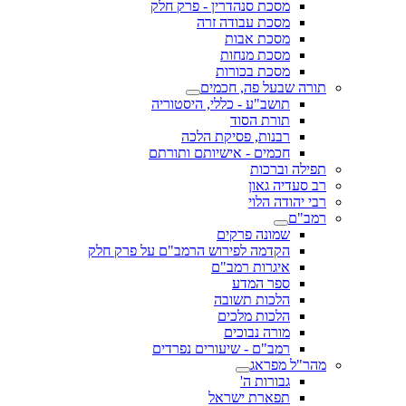
מסכת סנהדרין - פרק חלק
מסכת עבודה זרה
מסכת אבות
מסכת מנחות
מסכת בכורות
תורה שבעל פה, חכמים
תושב"ע - כללי, היסטוריה
תורת הסוד
רבנות, פסיקת הלכה
חכמים - אישיותם ותורתם
תפילה וברכות
רב סעדיה גאון
רבי יהודה הלוי
רמב"ם
שמונה פרקים
הקדמה לפירוש הרמב"ם על פרק חלק
איגרות רמב"ם
ספר המדע
הלכות תשובה
הלכות מלכים
מורה נבוכים
רמב"ם - שיעורים נפרדים
מהר"ל מפראג
גבורות ה'
תפארת ישראל