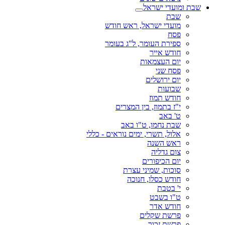
שבת ומועדי ישראל
שבת
מועדי ישראל, ראש חודש
פסח
ספירת העומר, ל"ג בעומר
חודש אייר
יום העצמאות
פסח שני
יום ירושלים
שבועות
חודש תמוז
י"ז בתמוז, בין המצרים
ט' באב
שבת נחמו, ט"ו באב
אלול, תשרי, ימים נוראים - כללי
ראש השנה
צום גדליה
יום הכיפורים
סוכות, שמיני עצרת
חודש כסלו, חנוכה
י' בטבת
ט"ו בשבט
חודש אדר
פרשת שקלים
פרשת זכור