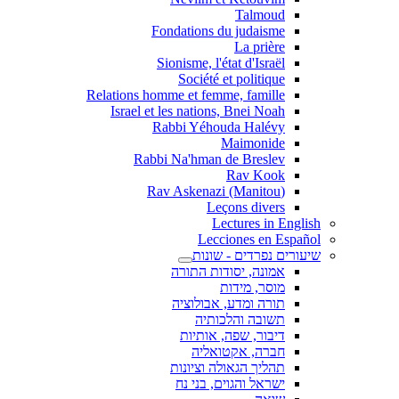
Talmoud
Fondations du judaisme
La prière
Sionisme, l'état d'Israël
Société et politique
Relations homme et femme, famille
Israel et les nations, Bnei Noah
Rabbi Yéhouda Halévy
Maimonide
Rabbi Na'hman de Breslev
Rav Kook
(Rav Askenazi (Manitou
Leçons divers
Lectures in English
Lecciones en Español
שיעורים נפרדים - שונות
אמונה, יסודות התורה
מוסר, מידות
תורה ומדע, אבולוציה
תשובה והלכותיה
דיבור, שפה, אותיות
חברה, אקטואליה
תהליך הגאולה וציונות
ישראל והגוים, בני נח