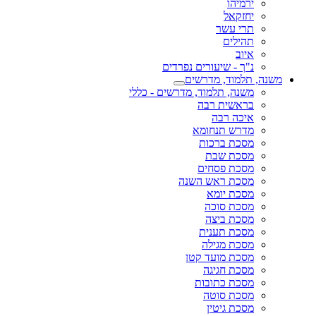
ירמיהו
יחזקאל
תרי עשר
תהילים
איוב
נ"ך - שיעורים נפרדים
משנה, תלמוד, מדרשים
משנה, תלמוד, מדרשים - כללי
בראשית רבה
איכה רבה
מדרש תנחומא
מסכת ברכות
מסכת שבת
מסכת פסחים
מסכת ראש השנה
מסכת יומא
מסכת סוכה
מסכת ביצה
מסכת תענית
מסכת מגילה
מסכת מועד קטן
מסכת חגיגה
מסכת כתובות
מסכת סוטה
מסכת גיטין