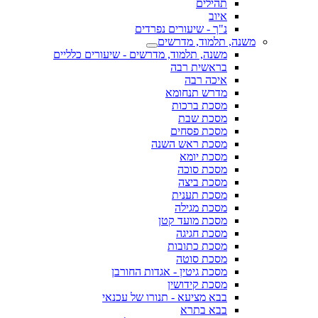
תהילים
איוב
נ"ך - שיעורים נפרדים
משנה, תלמוד, מדרשים
משנה, תלמוד, מדרשים - שיעורים כלליים
בראשית רבה
איכה רבה
מדרש תנחומא
מסכת ברכות
מסכת שבת
מסכת פסחים
מסכת ראש השנה
מסכת יומא
מסכת סוכה
מסכת ביצה
מסכת תענית
מסכת מגילה
מסכת מועד קטן
מסכת חגיגה
מסכת כתובות
מסכת סוטה
מסכת גיטין - אגדות החורבן
מסכת קידושין
בבא מציעא - תנורו של עכנאי
בבא בתרא