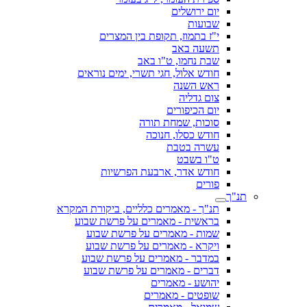
יום ירושלים
שבועות
י"ז בתמוז, תקופת בין המצרים
תשעה באב
שבת נחמו, ט"ו באב
חודש אלול, חגי תשרי, ימים נוראים
ראש השנה
צום גדליה
יום הכיפורים
סוכות, שמחת תורה
חודש כסלו, חנוכה
עשרה בטבת
ט"ו בשבט
חודש אדר, ארבעת הפרשיות
פורים
תנ"ך
תנ"ך - מאמרים כלליים, ביקורת המקרא
בראשית - מאמרים על פרשת שבוע
שמות - מאמרים על פרשת שבוע
ויקרא - מאמרים על פרשת שבוע
במדבר - מאמרים על פרשת שבוע
דברים - מאמרים על פרשת שבוע
יהושע - מאמרים
שופטים - מאמרים