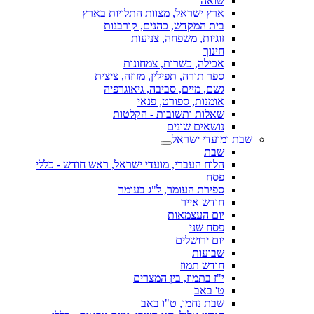
שואה
ארץ ישראל, מצוות התלויות בארץ
בית המקדש, כהנים, קורבנות
זוגיות, משפחה, צניעות
חינוך
אכילה, כשרות, צמחונות
ספר תורה, תפילין, מזוזה, ציצית
גשם, מיים, סביבה, גיאוגרפיה
אומנות, ספורט, פנאי
שאלות ותשובות - הקלטות
נושאים שונים
שבת ומועדי ישראל
שבת
הלוח העברי, מועדי ישראל, ראש חודש - כללי
פסח
ספירת העומר, ל"ג בעומר
חודש אייר
יום העצמאות
פסח שני
יום ירושלים
שבועות
חודש תמוז
י"ז בתמוז, בין המצרים
ט' באב
שבת נחמו, ט"ו באב