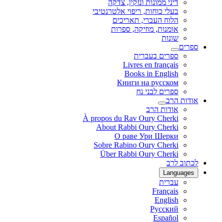
דיני ממונות ונזקין, צדקה
בעלי כוחות, ריפוי אלטרנטיבי
הלוח העברי, תאריכים
אומנות, מוזיקה, ספרות
שונות
ספרים
ספרים בעברית
Livres en français
Books in English
Книги на русском
ספרים לבני נח
אודות הרב
אודות הרב
À propos du Rav Oury Cherki
About Rabbi Oury Cherki
О раве Ури Шерки
Sobre Rabino Oury Cherki
Über Rabbi Oury Cherki
לכתוב לרב
Languages
עברית
Français
English
Русский
Español