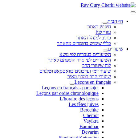
דף הבית
חיפוש באתר
עזור לנו!
כתוב למנהל האתר
כללי שימוש בחומרים מהאתר
שיעורים
השיעורים בעברית לפי נושא
השיעורים לפי סדר הוספתם לאתר
לוח שיעורי הרב
שיעור יומי ועדכונים בוואטסאפ וטלגרם
שיעורי הרב במכון מאיר
Leçons en français
Leçons en français - par sujet
Leçons par ordre chronologique
L'horaire des leçons
Les fêtes juives
Berechite
Chemot
Vayikra
Bamidbar
Devarim
Neviim et Ketouvim