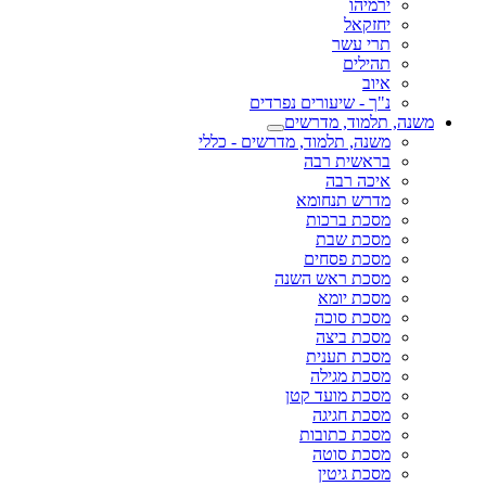
ירמיהו
יחזקאל
תרי עשר
תהילים
איוב
נ"ך - שיעורים נפרדים
משנה, תלמוד, מדרשים
משנה, תלמוד, מדרשים - כללי
בראשית רבה
איכה רבה
מדרש תנחומא
מסכת ברכות
מסכת שבת
מסכת פסחים
מסכת ראש השנה
מסכת יומא
מסכת סוכה
מסכת ביצה
מסכת תענית
מסכת מגילה
מסכת מועד קטן
מסכת חגיגה
מסכת כתובות
מסכת סוטה
מסכת גיטין