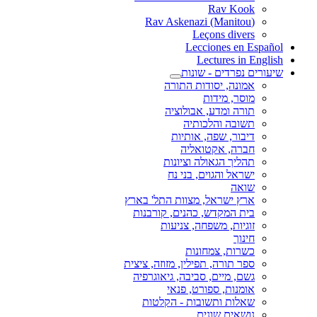
Rav Kook
(Rav Askenazi (Manitou
Leçons divers
Lecciones en Español
Lectures in English
שיעורים נפרדים - שונות
אמונה, יסודות התורה
מוסר, מידות
תורה ומדע, אבולוציה
תשובה והלכותיה
דיבור, שפה, אותיות
חברה, אקטואליה
תהליך הגאולה וציונות
ישראל והגוים, בני נח
שואה
ארץ ישראל, מצוות התל' בארץ
בית המקדש, כהנים, קורבנות
זוגיות, משפחה, צניעות
חינוך
כשרות, צמחונות
ספר תורה, תפילין, מזוזה, ציצית
גשם, מיים, סביבה, גיאוגרפיה
אומנות, ספורט, פנאי
שאלות ותשובות - הקלטות
נושאים שונים