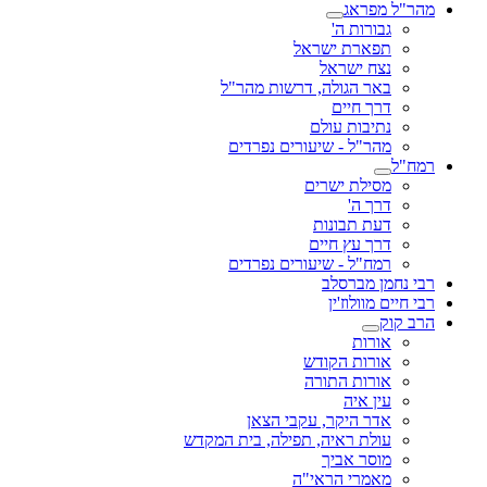
מהר"ל מפראג
גבורות ה'
תפארת ישראל
נצח ישראל
באר הגולה, דרשות מהר"ל
דרך חיים
נתיבות עולם
מהר"ל - שיעורים נפרדים
רמח"ל
מסילת ישרים
דרך ה'
דעת תבונות
דרך עץ חיים
רמח"ל - שיעורים נפרדים
רבי נחמן מברסלב
רבי חיים מוולוז'ין
הרב קוק
אורות
אורות הקודש
אורות התורה
עין איה
אדר היקר, עקבי הצאן
עולת ראיה, תפילה, בית המקדש
מוסר אביך
מאמרי הראי"ה