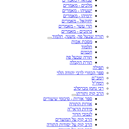
שמואל - מאמרים
מלכים - מאמרים
ישעיהו - מאמרים
ירמיהו - מאמרים
יחזקאל - מאמרים
תרי עשר - מאמרים
כתובים - מאמרים
תורה שבעל פה, משנה, תלמוד
מסכת אבות
תלמוד
חכמים
תורה שבעל פה
תורת הקבלה
תפילה
ספר הכוזרי לרבי יהודה הלוי
רמב"ם
רמח"ל
רבי נחמן מברסלב
הרב קוק ותורתו
ספר אורות - סיכומי שיעורים
אורות התורה
מידות הראי"ה
לנבוכי הדור
הרב קוק על המועדים
הרב קוק על יסודות התורה