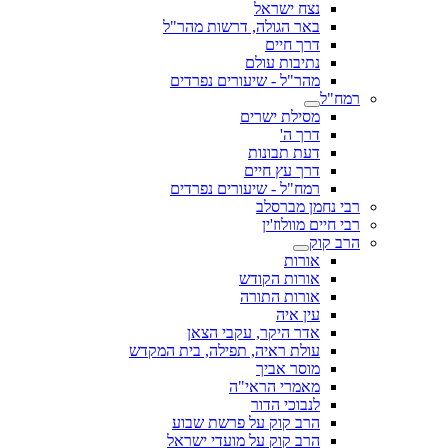
נצח ישראל
באר הגולה, דרשות מהר"ל
דרך חיים
נתיבות עולם
מהר"ל - שיעורים נפרדים
רמח"ל
מסילת ישרים
דרך ה'
דעת תבונות
דרך עץ חיים
רמח"ל - שיעורים נפרדים
רבי נחמן מברסלב
רבי חיים מוולוז'ין
הרב קוק
אורות
אורות הקודש
אורות התורה
עין איה
אדר היקר, עקבי הצאן
עולת ראיה, תפילה, בית המקדש
מוסר אביך
מאמרי הראי"ה
לנבוכי הדור
הרב קוק על פרשת שבוע
הרב קוק על מועדי ישראל