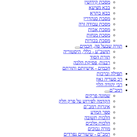
מסכת קידושין
בבא מציעא
בבא בתרא
מסכת סנהדרין
מסכת עבודה זרה
מסכת אבות
מסכת מנחות
מסכת בכורות
תורה שבעל פה, חכמים
תושב"ע - כללי, היסטוריה
תורת הסוד
רבנות, פסיקת הלכה
חכמים - אישיותם ותורתם
תפילה וברכות
רב סעדיה גאון
רבי יהודה הלוי
רמב"ם
שמונה פרקים
הקדמה לפירוש על פרק חלק
איגרות רמב"ם
ספר המדע
הלכות תשובה
הלכות מלכים
מורה נבוכים
רמב"ם - שיעורים נפרדים