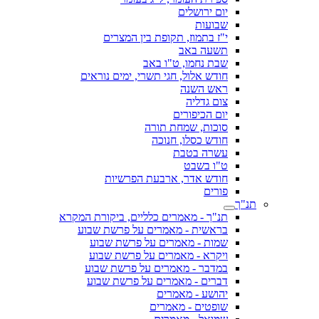
יום ירושלים
שבועות
י"ז בתמוז, תקופת בין המצרים
תשעה באב
שבת נחמו, ט"ו באב
חודש אלול, חגי תשרי, ימים נוראים
ראש השנה
צום גדליה
יום הכיפורים
סוכות, שמחת תורה
חודש כסלו, חנוכה
עשרה בטבת
ט"ו בשבט
חודש אדר, ארבעת הפרשיות
פורים
תנ"ך
תנ"ך - מאמרים כלליים, ביקורת המקרא
בראשית - מאמרים על פרשת שבוע
שמות - מאמרים על פרשת שבוע
ויקרא - מאמרים על פרשת שבוע
במדבר - מאמרים על פרשת שבוע
דברים - מאמרים על פרשת שבוע
יהושע - מאמרים
שופטים - מאמרים