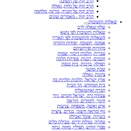
הרב קוק על תשובה
הרב קוק על גלות, גאולה
הרב קוק על חברה, מדינה, מלחמה
הרב קוק - מאמרים שונים
שאלות ותשובות
שלח שאלה לרב
שאלות ותשובות לפי נושא
השאלות והתשובות לפי תאריך
אמונה, תשובה, יסודות התורה
מקורות ופירושיהם
עברית, הלכות דיבור, שמות
חכמים, רבנות, פסיקת הלכה
תפילה, ברכות, בית כנסת
שבת ומועד
ציונות, גאולה
ארץ ישראל, הלכות תלויות בה
בית המקדש, הר הבית
חברה ואקטואליה
עבודה זרה, ישראל והגוים, גיור
חינוך, לימודים, הוראה
איש ואשה, משפחה, צניעות
גוף ומראה חיצוני, בגדים, ציצית
כשרות, אוכל ואכילה
טהרה, נטילת ידיים, טבילת כלים
ספרי קודש, תפילין, מזוזה, גניזה