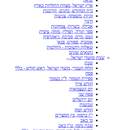
שואה
ארץ ישראל, מצוות התלויות בארץ
בית המקדש, כהנים, קורבנות
זוגיות, משפחה, צניעות
חינוך
אכילה, כשרות, צמחונות
ספר תורה, תפילין, מזוזה, ציצית
גשם, מיים, סביבה, גיאוגרפיה
אומנות, ספורט, פנאי
שאלות ותשובות - הקלטות
נושאים שונים
שבת ומועדי ישראל
שבת
הלוח העברי, מועדי ישראל, ראש חודש - כללי
פסח
ספירת העומר, ל"ג בעומר
חודש אייר
יום העצמאות
פסח שני
יום ירושלים
שבועות
חודש תמוז
י"ז בתמוז, בין המצרים
ט' באב
שבת נחמו, ט"ו באב