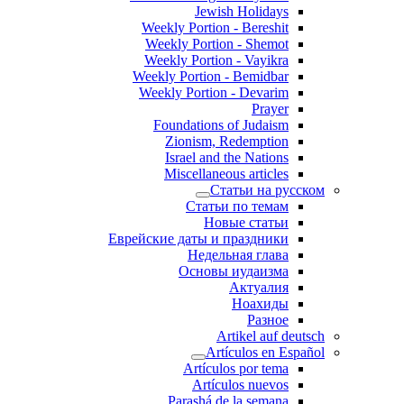
Jewish Holidays
Weekly Portion - Bereshit
Weekly Portion - Shemot
Weekly Portion - Vayikra
Weekly Portion - Bemidbar
Weekly Portion - Devarim
Prayer
Foundations of Judaism
Zionism, Redemption
Israel and the Nations
Miscellaneous articles
Статьи на русском
Статьи по темам
Новые статьи
Еврейские даты и праздники
Недельная глава
Основы иудаизма
Актуалия
Ноахиды
Разное
Artikel auf deutsch
Artículos en Español
Artículos por tema
Artículos nuevos
Parashá de la semana