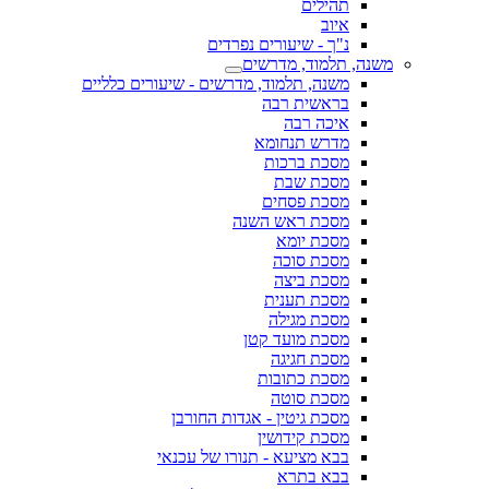
תהילים
איוב
נ"ך - שיעורים נפרדים
משנה, תלמוד, מדרשים
משנה, תלמוד, מדרשים - שיעורים כלליים
בראשית רבה
איכה רבה
מדרש תנחומא
מסכת ברכות
מסכת שבת
מסכת פסחים
מסכת ראש השנה
מסכת יומא
מסכת סוכה
מסכת ביצה
מסכת תענית
מסכת מגילה
מסכת מועד קטן
מסכת חגיגה
מסכת כתובות
מסכת סוטה
מסכת גיטין - אגדות החורבן
מסכת קידושין
בבא מציעא - תנורו של עכנאי
בבא בתרא