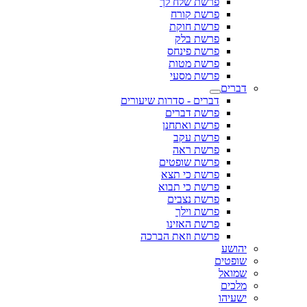
פרשת שלח לך
פרשת קורח
פרשת חוקת
פרשת בלק
פרשת פינחס
פרשת מטות
פרשת מסעי
דברים
דברים - סדרות שיעורים
פרשת דברים
פרשת ואתחנן
פרשת עקב
פרשת ראה
פרשת שופטים
פרשת כי תצא
פרשת כי תבוא
פרשת נצבים
פרשת וילך
פרשת האזינו
פרשת וזאת הברכה
יהושע
שופטים
שמואל
מלכים
ישעיהו