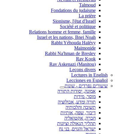
Talmoud
Fondations du judaisme
La prière
Sionisme, l'état d'Israël
Société et politique
Relations homme et femme, famille
Israel et les nations, Bnei Noah
Rabbi Yéhouda Halévy
Maimonide
Rabbi Na'hman de Breslev
Rav Kook
(Rav Askenazi (Manitou
Leçons divers
Lectures in English
Lecciones en Español
שיעורים נפרדים - שונות
אמונה, יסודות התורה
מוסר, מידות
תורה ומדע, אבולוציה
תשובה והלכותיה
דיבור, שפה, אותיות
חברה, אקטואליה
תהליך הגאולה וציונות
ישראל והגוים, בני נח