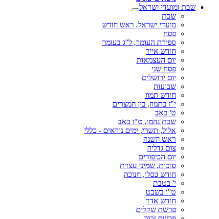
שבת ומועדי ישראל
שבת
מועדי ישראל, ראש חודש
פסח
ספירת העומר, ל"ג בעומר
חודש אייר
יום העצמאות
פסח שני
יום ירושלים
שבועות
חודש תמוז
י"ז בתמוז, בין המצרים
ט' באב
שבת נחמו, ט"ו באב
אלול, תשרי, ימים נוראים - כללי
ראש השנה
צום גדליה
יום הכיפורים
סוכות, שמיני עצרת
חודש כסלו, חנוכה
י' בטבת
ט"ו בשבט
חודש אדר
פרשת שקלים
פרשת זכור