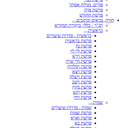
פורים, מגילת אסתר
פרשת פרה
פרשת החודש
תורה, נביאים וכתובים
תנ"ך - כללי, ביקורת המקרא
בראשית
בראשית - סדרות שיעורים
פרשת בראשית
פרשת נח
פרשת לך לך
פרשת וירא
פרשת חיי שרה
פרשת תולדות
פרשת ויצא
פרשת וישלח
פרשת וישב
פרשת מקץ
פרשת ויגש
פרשת ויחי
שמות
שמות - סדרות שיעורים
פרשת שמות
פרשת וארא
פרשת בא