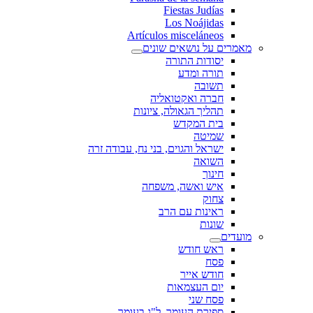
Fiestas Judías
Los Noájidas
Artículos misceláneos
מאמרים על נושאים שונים
יסודות התורה
תורה ומדע
תשובה
חברה ואקטואליה
תהליך הגאולה, ציונות
בית המקדש
שמיטה
ישראל והגוים, בני נח, עבודה זרה
השואה
חינוך
איש ואשה, משפחה
צחוק
ראינות עם הרב
שונות
מועדים
ראש חודש
פסח
חודש אייר
יום העצמאות
פסח שני
ספירת העומר, ל"ג בעומר