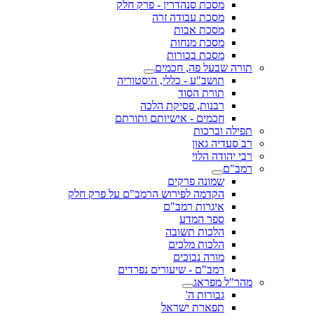
מסכת סנהדרין - פרק חלק
מסכת עבודה זרה
מסכת אבות
מסכת מנחות
מסכת בכורות
תורה שבעל פה, חכמים
תושב"ע - כללי, היסטוריה
תורת הסוד
רבנות, פסיקת הלכה
חכמים - אישיותם ותורתם
תפילה וברכות
רב סעדיה גאון
רבי יהודה הלוי
רמב"ם
שמונה פרקים
הקדמה לפירוש הרמב"ם על פרק חלק
איגרות רמב"ם
ספר המדע
הלכות תשובה
הלכות מלכים
מורה נבוכים
רמב"ם - שיעורים נפרדים
מהר"ל מפראג
גבורות ה'
תפארת ישראל