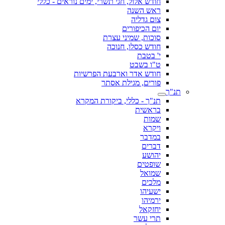
חודש אלול, חגי תשרי, ימים נוראים - כללי
ראש השנה
צום גדליה
יום הכיפורים
סוכות, שמיני עצרת
חודש כסלו, חנוכה
י' בטבת
ט"ו בשבט
חודש אדר וארבעת הפרשיות
פורים, מגילת אסתר
תנ"ך
תנ"ך - כללי, ביקורת המקרא
בראשית
שמות
ויקרא
במדבר
דברים
יהושע
שופטים
שמואל
מלכים
ישעיהו
ירמיהו
יחזקאל
תרי עשר