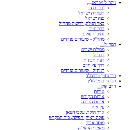
מהר"ל מפראג
גבורות ה'
תפארת ישראל
נצח ישראל
באר הגולה, דרשות מהר"ל
דרך חיים
נתיבות עולם
מהר"ל - שיעורים נפרדים
רמח"ל
מסילת ישרים
דרך ה'
דעת תבונות
דרך עץ חיים
רמח"ל - שיעורים נפרדים
רבי נחמן מברסלב
רבי חיים מוולוז'ין
הרב קוק
אורות
אורות הקודש
אורות התורה
עין איה
אדר היקר, עקבי הצאן
עולת ראיה, תפילה, בית המקדש
מוסר אביך
מאמרי הראי"ה