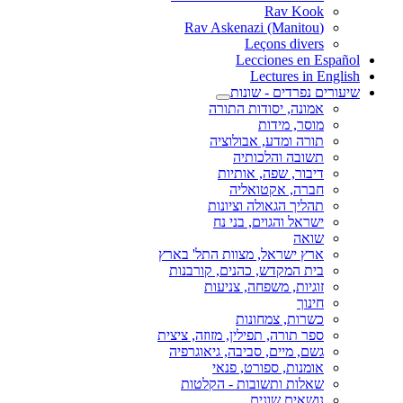
Rav Kook
(Rav Askenazi (Manitou
Leçons divers
Lecciones en Español
Lectures in English
שיעורים נפרדים - שונות
אמונה, יסודות התורה
מוסר, מידות
תורה ומדע, אבולוציה
תשובה והלכותיה
דיבור, שפה, אותיות
חברה, אקטואליה
תהליך הגאולה וציונות
ישראל והגוים, בני נח
שואה
ארץ ישראל, מצוות התל' בארץ
בית המקדש, כהנים, קורבנות
זוגיות, משפחה, צניעות
חינוך
כשרות, צמחונות
ספר תורה, תפילין, מזוזה, ציצית
גשם, מיים, סביבה, גיאוגרפיה
אומנות, ספורט, פנאי
שאלות ותשובות - הקלטות
נושאים שונים