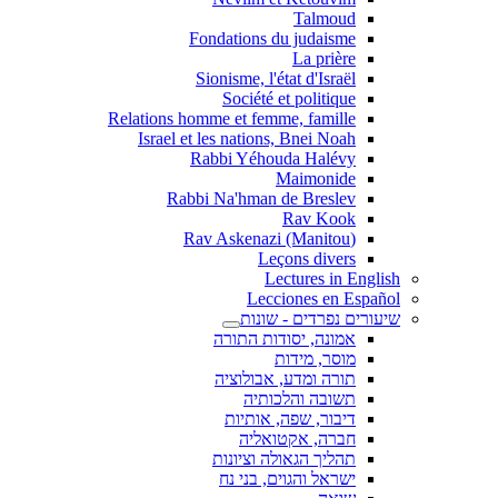
Talmoud
Fondations du judaisme
La prière
Sionisme, l'état d'Israël
Société et politique
Relations homme et femme, famille
Israel et les nations, Bnei Noah
Rabbi Yéhouda Halévy
Maimonide
Rabbi Na'hman de Breslev
Rav Kook
(Rav Askenazi (Manitou
Leçons divers
Lectures in English
Lecciones en Español
שיעורים נפרדים - שונות
אמונה, יסודות התורה
מוסר, מידות
תורה ומדע, אבולוציה
תשובה והלכותיה
דיבור, שפה, אותיות
חברה, אקטואליה
תהליך הגאולה וציונות
ישראל והגוים, בני נח