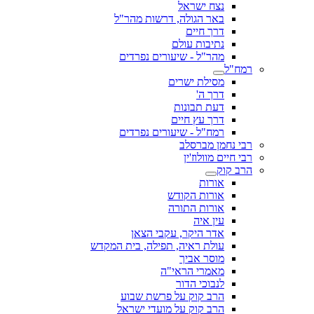
נצח ישראל
באר הגולה, דרשות מהר"ל
דרך חיים
נתיבות עולם
מהר"ל - שיעורים נפרדים
רמח"ל
מסילת ישרים
דרך ה'
דעת תבונות
דרך עץ חיים
רמח"ל - שיעורים נפרדים
רבי נחמן מברסלב
רבי חיים מוולוז'ין
הרב קוק
אורות
אורות הקודש
אורות התורה
עין איה
אדר היקר, עקבי הצאן
עולת ראיה, תפילה, בית המקדש
מוסר אביך
מאמרי הראי"ה
לנבוכי הדור
הרב קוק על פרשת שבוע
הרב קוק על מועדי ישראל