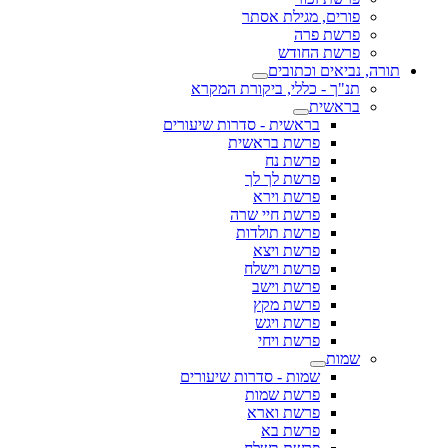
פורים, מגילת אסתר
פרשת פרה
פרשת החודש
תורה, נביאים וכתובים
תנ"ך - כללי, ביקורת המקרא
בראשית
בראשית - סדרות שיעורים
פרשת בראשית
פרשת נח
פרשת לך לך
פרשת וירא
פרשת חיי שרה
פרשת תולדות
פרשת ויצא
פרשת וישלח
פרשת וישב
פרשת מקץ
פרשת ויגש
פרשת ויחי
שמות
שמות - סדרות שיעורים
פרשת שמות
פרשת וארא
פרשת בא