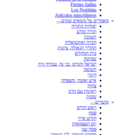
Fiestas Judías
Los Noájidas
Artículos misceláneos
מאמרים על נושאים שונים
יסודות התורה
תורה ומדע
תשובה
חברה ואקטואליה
תהליך הגאולה, ציונות
בית המקדש
שמיטה
ישראל והגוים, בני נח, עבודה זרה
השואה
חינוך
איש ואשה, משפחה
צחוק
ראינות עם הרב
שונות
מועדים
ראש חודש
פסח
חודש אייר
יום העצמאות
פסח שני
ספירת העומר, ל"ג בעומר