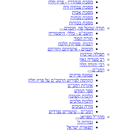
מסכת סנהדרין - פרק חלק
מסכת עבודה זרה
מסכת אבות
מסכת מנחות
מסכת בכורות
תורה שבעל פה, חכמים
תושב"ע - כללי, היסטוריה
תורת הסוד
רבנות, פסיקת הלכה
חכמים - אישיותם ותורתם
תפילה וברכות
רב סעדיה גאון
רבי יהודה הלוי
רמב"ם
שמונה פרקים
הקדמה לפירוש הרמב"ם על פרק חלק
איגרות רמב"ם
ספר המדע
הלכות תשובה
הלכות מלכים
מורה נבוכים
רמב"ם - שיעורים נפרדים
מהר"ל מפראג
גבורות ה'
תפארת ישראל