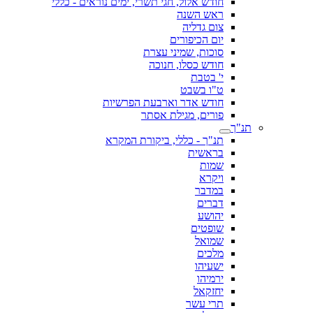
חודש אלול, חגי תשרי, ימים נוראים - כללי
ראש השנה
צום גדליה
יום הכיפורים
סוכות, שמיני עצרת
חודש כסלו, חנוכה
י' בטבת
ט"ו בשבט
חודש אדר וארבעת הפרשיות
פורים, מגילת אסתר
תנ"ך
תנ"ך - כללי, ביקורת המקרא
בראשית
שמות
ויקרא
במדבר
דברים
יהושע
שופטים
שמואל
מלכים
ישעיהו
ירמיהו
יחזקאל
תרי עשר