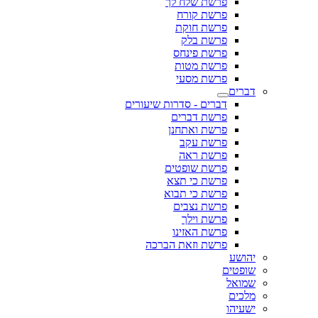
פרשת שלח לך
פרשת קורח
פרשת חוקת
פרשת בלק
פרשת פינחס
פרשת מטות
פרשת מסעי
דברים
דברים - סדרות שיעורים
פרשת דברים
פרשת ואתחנן
פרשת עקב
פרשת ראה
פרשת שופטים
פרשת כי תצא
פרשת כי תבוא
פרשת נצבים
פרשת וילך
פרשת האזינו
פרשת וזאת הברכה
יהושע
שופטים
שמואל
מלכים
ישעיהו