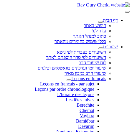
דף הבית
חיפוש באתר
עזור לנו!
כתוב למנהל האתר
כללי שימוש בחומרים מהאתר
שיעורים
השיעורים בעברית לפי נושא
השיעורים לפי סדר הוספתם לאתר
לוח שיעורי הרב
שיעור יומי ועדכונים בוואטסאפ וטלגרם
שיעורי הרב במכון מאיר
Leçons en français
Leçons en français - par sujet
Leçons par ordre chronologique
L'horaire des leçons
Les fêtes juives
Berechite
Chemot
Vayikra
Bamidbar
Devarim
Neviim et Ketouvim