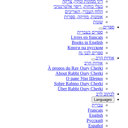
דיני ממונות ונזקין, צדקה
בעלי כוחות, ריפוי אלטרנטיבי
הלוח העברי, תאריכים
אומנות, מוזיקה, ספרות
שונות
ספרים
ספרים בעברית
Livres en français
Books in English
Книги на русском
ספרים לבני נח
אודות הרב
אודות הרב
À propos du Rav Oury Cherki
About Rabbi Oury Cherki
О раве Ури Шерки
Sobre Rabino Oury Cherki
Über Rabbi Oury Cherki
לכתוב לרב
Languages
עברית
Français
English
Русский
Español