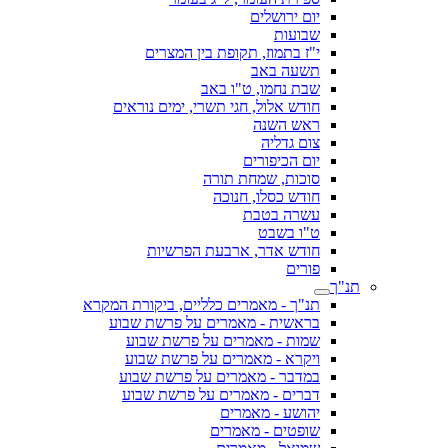
יום ירושלים
שבועות
י"ז בתמוז, תקופת בין המצרים
תשעה באב
שבת נחמו, ט"ו באב
חודש אלול, חגי תשרי, ימים נוראים
ראש השנה
צום גדליה
יום הכיפורים
סוכות, שמחת תורה
חודש כסלו, חנוכה
עשרה בטבת
ט"ו בשבט
חודש אדר, ארבעת הפרשיות
פורים
תנ"ך
תנ"ך - מאמרים כלליים, ביקורת המקרא
בראשית - מאמרים על פרשת שבוע
שמות - מאמרים על פרשת שבוע
ויקרא - מאמרים על פרשת שבוע
במדבר - מאמרים על פרשת שבוע
דברים - מאמרים על פרשת שבוע
יהושע - מאמרים
שופטים - מאמרים