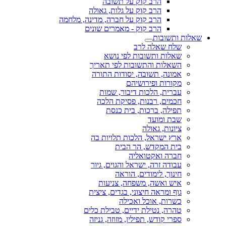
הרב קוק על תשובה
הרב קוק על גלות, גאולה
הרב קוק על חברה, מדינה, מלחמה
הרב קוק - מאמרים שונים
שאלות ותשובות
שלח שאלה לרב
שאלות ותשובות לפי נושא
השאלות והתשובות לפי תאריך
אמונה, תשובה, יסודות התורה
מקורות ופירושיהם
עברית, הלכות דיבור, שמות
חכמים, רבנות, פסיקת הלכה
תפילה, ברכות, בית כנסת
שבת ומועד
ציונות, גאולה
ארץ ישראל, הלכות תלויות בה
בית המקדש, הר הבית
חברה ואקטואליה
עבודה זרה, ישראל והגוים, גיור
חינוך, לימודים, הוראה
איש ואשה, משפחה, צניעות
גוף ומראה חיצוני, בגדים, ציצית
כשרות, אוכל ואכילה
טהרה, נטילת ידיים, טבילת כלים
ספרי קודש, תפילין, מזוזה, גניזה