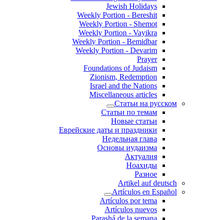
Jewish Holidays
Weekly Portion - Bereshit
Weekly Portion - Shemot
Weekly Portion - Vayikra
Weekly Portion - Bemidbar
Weekly Portion - Devarim
Prayer
Foundations of Judaism
Zionism, Redemption
Israel and the Nations
Miscellaneous articles
Статьи на русском
Статьи по темам
Новые статьи
Еврейские даты и праздники
Недельная глава
Основы иудаизма
Актуалия
Ноахиды
Разное
Artikel auf deutsch
Artículos en Español
Artículos por tema
Artículos nuevos
Parashá de la semana