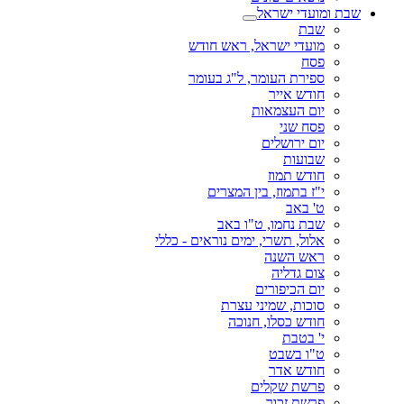
שבת ומועדי ישראל
שבת
מועדי ישראל, ראש חודש
פסח
ספירת העומר, ל"ג בעומר
חודש אייר
יום העצמאות
פסח שני
יום ירושלים
שבועות
חודש תמוז
י"ז בתמוז, בין המצרים
ט' באב
שבת נחמו, ט"ו באב
אלול, תשרי, ימים נוראים - כללי
ראש השנה
צום גדליה
יום הכיפורים
סוכות, שמיני עצרת
חודש כסלו, חנוכה
י' בטבת
ט"ו בשבט
חודש אדר
פרשת שקלים
פרשת זכור