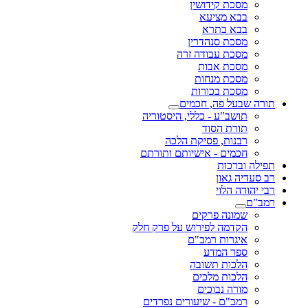
מסכת קידושין
בבא מציעא
בבא בתרא
מסכת סנהדרין
מסכת עבודה זרה
מסכת אבות
מסכת מנחות
מסכת בכורות
תורה שבעל פה, חכמים
תושב"ע - כללי, היסטוריה
תורת הסוד
רבנות, פסיקת הלכה
חכמים - אישיותם ותורתם
תפילה וברכות
רב סעדיה גאון
רבי יהודה הלוי
רמב"ם
שמונה פרקים
הקדמה לפירוש על פרק חלק
איגרות רמב"ם
ספר המדע
הלכות תשובה
הלכות מלכים
מורה נבוכים
רמב"ם - שיעורים נפרדים