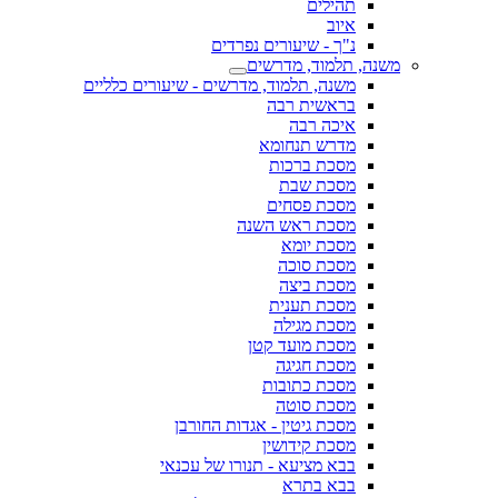
תהילים
איוב
נ"ך - שיעורים נפרדים
משנה, תלמוד, מדרשים
משנה, תלמוד, מדרשים - שיעורים כלליים
בראשית רבה
איכה רבה
מדרש תנחומא
מסכת ברכות
מסכת שבת
מסכת פסחים
מסכת ראש השנה
מסכת יומא
מסכת סוכה
מסכת ביצה
מסכת תענית
מסכת מגילה
מסכת מועד קטן
מסכת חגיגה
מסכת כתובות
מסכת סוטה
מסכת גיטין - אגדות החורבן
מסכת קידושין
בבא מציעא - תנורו של עכנאי
בבא בתרא