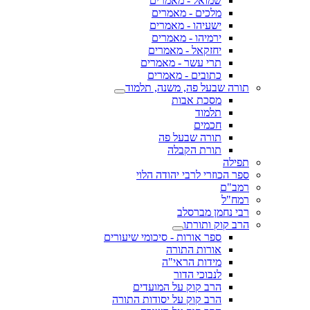
שמואל - מאמרים
מלכים - מאמרים
ישעיהו - מאמרים
ירמיהו - מאמרים
יחזקאל - מאמרים
תרי עשר - מאמרים
כתובים - מאמרים
תורה שבעל פה, משנה, תלמוד
מסכת אבות
תלמוד
חכמים
תורה שבעל פה
תורת הקבלה
תפילה
ספר הכוזרי לרבי יהודה הלוי
רמב"ם
רמח"ל
רבי נחמן מברסלב
הרב קוק ותורתו
ספר אורות - סיכומי שיעורים
אורות התורה
מידות הראי"ה
לנבוכי הדור
הרב קוק על המועדים
הרב קוק על יסודות התורה