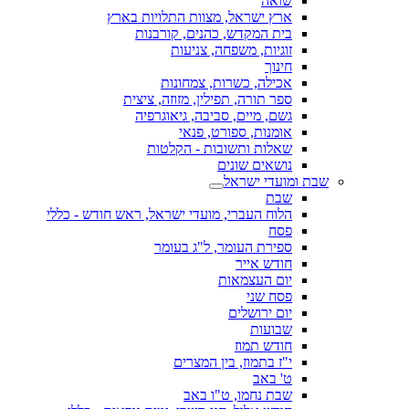
שואה
ארץ ישראל, מצוות התלויות בארץ
בית המקדש, כהנים, קורבנות
זוגיות, משפחה, צניעות
חינוך
אכילה, כשרות, צמחונות
ספר תורה, תפילין, מזוזה, ציצית
גשם, מיים, סביבה, גיאוגרפיה
אומנות, ספורט, פנאי
שאלות ותשובות - הקלטות
נושאים שונים
שבת ומועדי ישראל
שבת
הלוח העברי, מועדי ישראל, ראש חודש - כללי
פסח
ספירת העומר, ל"ג בעומר
חודש אייר
יום העצמאות
פסח שני
יום ירושלים
שבועות
חודש תמוז
י"ז בתמוז, בין המצרים
ט' באב
שבת נחמו, ט"ו באב