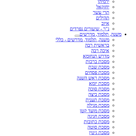
ירמיהו
יחזקאל
תרי עשר
תהילים
איוב
נ"ך - שיעורים נפרדים
משנה, תלמוד, מדרשים
משנה, תלמוד, מדרשים - כללי
בראשית רבה
איכה רבה
מדרש תנחומא
מסכת ברכות
מסכת שבת
מסכת פסחים
מסכת ראש השנה
מסכת יומא
מסכת סוכה
מסכת ביצה
מסכת תענית
מסכת מגילה
מסכת מועד קטן
מסכת חגיגה
מסכת כתובות
מסכת סוטה
מסכת גיטין