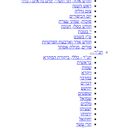
חודש אלול, חגי תשרי, ימים נוראים - כללי
ראש השנה
צום גדליה
יום הכיפורים
סוכות, שמיני עצרת
חודש כסלו, חנוכה
י' בטבת
ט"ו בשבט
חודש אדר וארבעת הפרשיות
פורים, מגילת אסתר
תנ"ך
תנ"ך - כללי, ביקורת המקרא
בראשית
שמות
ויקרא
במדבר
דברים
יהושע
שופטים
שמואל
מלכים
ישעיהו
ירמיהו
יחזקאל
תרי עשר