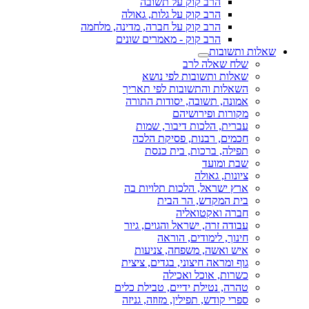
הרב קוק על תשובה
הרב קוק על גלות, גאולה
הרב קוק על חברה, מדינה, מלחמה
הרב קוק - מאמרים שונים
שאלות ותשובות
שלח שאלה לרב
שאלות ותשובות לפי נושא
השאלות והתשובות לפי תאריך
אמונה, תשובה, יסודות התורה
מקורות ופירושיהם
עברית, הלכות דיבור, שמות
חכמים, רבנות, פסיקת הלכה
תפילה, ברכות, בית כנסת
שבת ומועד
ציונות, גאולה
ארץ ישראל, הלכות תלויות בה
בית המקדש, הר הבית
חברה ואקטואליה
עבודה זרה, ישראל והגוים, גיור
חינוך, לימודים, הוראה
איש ואשה, משפחה, צניעות
גוף ומראה חיצוני, בגדים, ציצית
כשרות, אוכל ואכילה
טהרה, נטילת ידיים, טבילת כלים
ספרי קודש, תפילין, מזוזה, גניזה