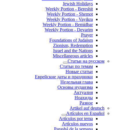
Jewish Holidays
Weekly Portion - Bereshit
Weekly Portion - Shemot
Weekly Portion - Vayikra
Weekly Portion - Bemidbar
Weekly Portion - Devarim
Prayer
Foundations of Judaism
Zionism, Redemption
Israel and the Nations
Miscellaneous articles
Статьи на русском
Статьи по темам
Новые статьи
Еврейские даты и праздники
Недельная глава
Основы иудаизма
Актуалия
Ноахиды
Разное
Artikel auf deutsch
Artículos en Español
Artículos por tema
Artículos nuevos
Parashá de la semana