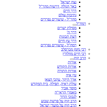
נצח ישראל
באר הגולה, דרשות מהר"ל
דרך חיים
נתיבות עולם
מהר"ל - שיעורים נפרדים
רמח"ל
מסילת ישרים
דרך ה'
דעת תבונות
דרך עץ חיים
רמח"ל - שיעורים נפרדים
רבי נחמן מברסלב
רבי חיים מוולוז'ין
הרב קוק
אורות
אורות הקודש
אורות התורה
עין איה
אדר היקר, עקבי הצאן
עולת ראיה, תפילה, בית המקדש
מוסר אביך
מאמרי הראי"ה
לנבוכי הדור
הרב קוק על פרשת שבוע
הרב קוק על מועדי ישראל