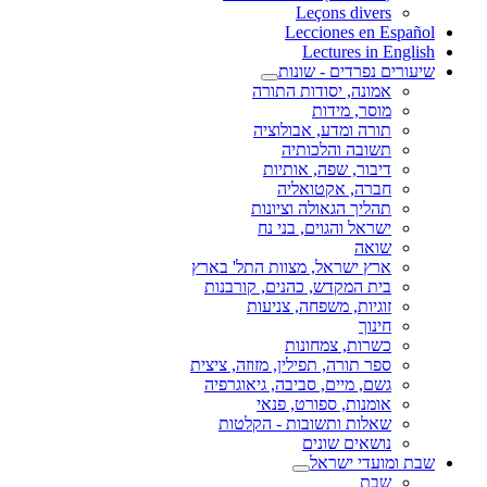
Leçons divers
Lecciones en Español
Lectures in English
שיעורים נפרדים - שונות
אמונה, יסודות התורה
מוסר, מידות
תורה ומדע, אבולוציה
תשובה והלכותיה
דיבור, שפה, אותיות
חברה, אקטואליה
תהליך הגאולה וציונות
ישראל והגוים, בני נח
שואה
ארץ ישראל, מצוות התל' בארץ
בית המקדש, כהנים, קורבנות
זוגיות, משפחה, צניעות
חינוך
כשרות, צמחונות
ספר תורה, תפילין, מזוזה, ציצית
גשם, מיים, סביבה, גיאוגרפיה
אומנות, ספורט, פנאי
שאלות ותשובות - הקלטות
נושאים שונים
שבת ומועדי ישראל
שבת