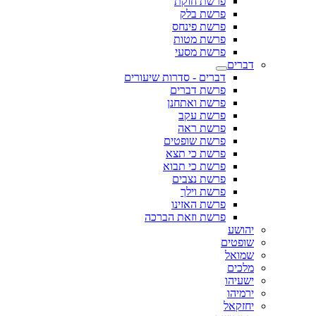
פרשת חוקת
פרשת בלק
פרשת פינחס
פרשת מטות
פרשת מסעי
דברים
דברים - סדרות שיעורים
פרשת דברים
פרשת ואתחנן
פרשת עקב
פרשת ראה
פרשת שופטים
פרשת כי תצא
פרשת כי תבוא
פרשת נצבים
פרשת וילך
פרשת האזינו
פרשת וזאת הברכה
יהושע
שופטים
שמואל
מלכים
ישעיהו
ירמיהו
יחזקאל