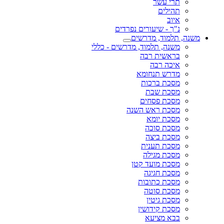
תרי עשר
תהילים
איוב
נ"ך - שיעורים נפרדים
משנה, תלמוד, מדרשים
משנה, תלמוד, מדרשים - כללי
בראשית רבה
איכה רבה
מדרש תנחומא
מסכת ברכות
מסכת שבת
מסכת פסחים
מסכת ראש השנה
מסכת יומא
מסכת סוכה
מסכת ביצה
מסכת תענית
מסכת מגילה
מסכת מועד קטן
מסכת חגיגה
מסכת כתובות
מסכת סוטה
מסכת גיטין
מסכת קידושין
בבא מציעא