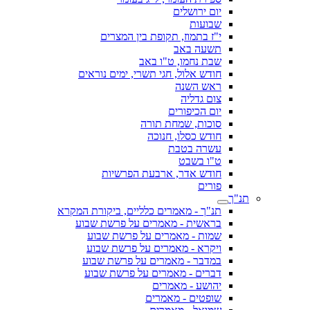
יום ירושלים
שבועות
י"ז בתמוז, תקופת בין המצרים
תשעה באב
שבת נחמו, ט"ו באב
חודש אלול, חגי תשרי, ימים נוראים
ראש השנה
צום גדליה
יום הכיפורים
סוכות, שמחת תורה
חודש כסלו, חנוכה
עשרה בטבת
ט"ו בשבט
חודש אדר, ארבעת הפרשיות
פורים
תנ"ך
תנ"ך - מאמרים כלליים, ביקורת המקרא
בראשית - מאמרים על פרשת שבוע
שמות - מאמרים על פרשת שבוע
ויקרא - מאמרים על פרשת שבוע
במדבר - מאמרים על פרשת שבוע
דברים - מאמרים על פרשת שבוע
יהושע - מאמרים
שופטים - מאמרים