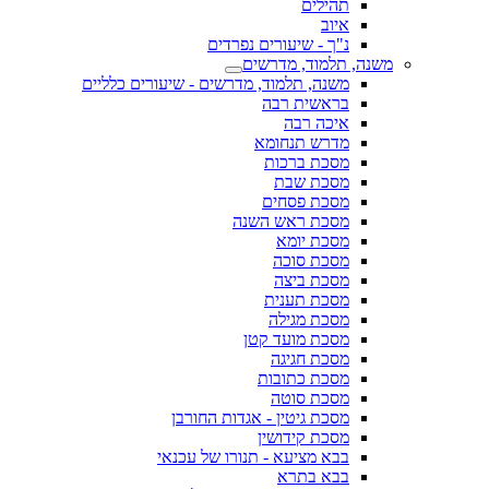
תהילים
איוב
נ"ך - שיעורים נפרדים
משנה, תלמוד, מדרשים
משנה, תלמוד, מדרשים - שיעורים כלליים
בראשית רבה
איכה רבה
מדרש תנחומא
מסכת ברכות
מסכת שבת
מסכת פסחים
מסכת ראש השנה
מסכת יומא
מסכת סוכה
מסכת ביצה
מסכת תענית
מסכת מגילה
מסכת מועד קטן
מסכת חגיגה
מסכת כתובות
מסכת סוטה
מסכת גיטין - אגדות החורבן
מסכת קידושין
בבא מציעא - תנורו של עכנאי
בבא בתרא