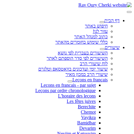
דף הבית
חיפוש באתר
עזור לנו!
כתוב למנהל האתר
כללי שימוש בחומרים מהאתר
שיעורים
השיעורים בעברית לפי נושא
השיעורים לפי סדר הוספתם לאתר
לוח שיעורי הרב
שיעור יומי ועדכונים בוואטסאפ וטלגרם
שיעורי הרב במכון מאיר
Leçons en français
Leçons en français - par sujet
Leçons par ordre chronologique
L'horaire des leçons
Les fêtes juives
Berechite
Chemot
Vayikra
Bamidbar
Devarim
Neviim et Ketouvim