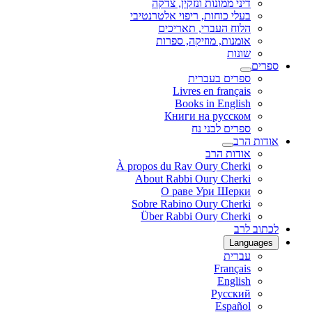
דיני ממונות ונזקין, צדקה
בעלי כוחות, ריפוי אלטרנטיבי
הלוח העברי, תאריכים
אומנות, מוזיקה, ספרות
שונות
ספרים
ספרים בעברית
Livres en français
Books in English
Книги на русском
ספרים לבני נח
אודות הרב
אודות הרב
À propos du Rav Oury Cherki
About Rabbi Oury Cherki
О раве Ури Шерки
Sobre Rabino Oury Cherki
Über Rabbi Oury Cherki
לכתוב לרב
Languages
עברית
Français
English
Русский
Español