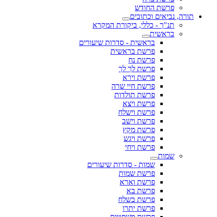
פרשת החודש
תורה, נביאים וכתובים
תנ"ך - כללי, ביקורת המקרא
בראשית
בראשית - סדרות שיעורים
פרשת בראשית
פרשת נח
פרשת לך לך
פרשת וירא
פרשת חיי שרה
פרשת תולדות
פרשת ויצא
פרשת וישלח
פרשת וישב
פרשת מקץ
פרשת ויגש
פרשת ויחי
שמות
שמות - סדרות שיעורים
פרשת שמות
פרשת וארא
פרשת בא
פרשת בשלח
פרשת יתרו
פרשת משפטים