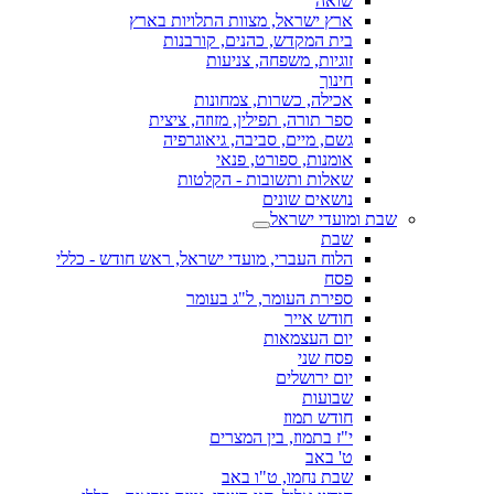
שואה
ארץ ישראל, מצוות התלויות בארץ
בית המקדש, כהנים, קורבנות
זוגיות, משפחה, צניעות
חינוך
אכילה, כשרות, צמחונות
ספר תורה, תפילין, מזוזה, ציצית
גשם, מיים, סביבה, גיאוגרפיה
אומנות, ספורט, פנאי
שאלות ותשובות - הקלטות
נושאים שונים
שבת ומועדי ישראל
שבת
הלוח העברי, מועדי ישראל, ראש חודש - כללי
פסח
ספירת העומר, ל"ג בעומר
חודש אייר
יום העצמאות
פסח שני
יום ירושלים
שבועות
חודש תמוז
י"ז בתמוז, בין המצרים
ט' באב
שבת נחמו, ט"ו באב