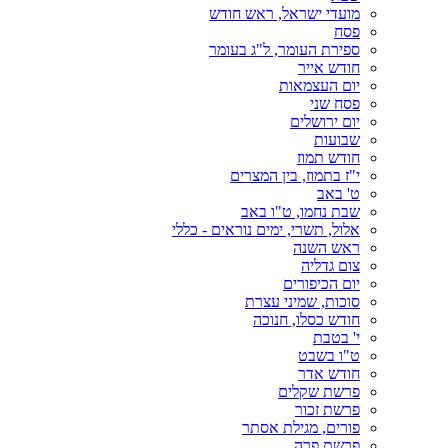
מועדי ישראל, ראש חודש
פסח
ספירת העומר, ל"ג בעומר
חודש אייר
יום העצמאות
פסח שני
יום ירושלים
שבועות
חודש תמוז
י"ז בתמוז, בין המצרים
ט' באב
שבת נחמו, ט"ו באב
אלול, תשרי, ימים נוראים - כללי
ראש השנה
צום גדליה
יום הכיפורים
סוכות, שמיני עצרת
חודש כסלו, חנוכה
י' בטבת
ט"ו בשבט
חודש אדר
פרשת שקלים
פרשת זכור
פורים, מגילת אסתר
פרשת פרה