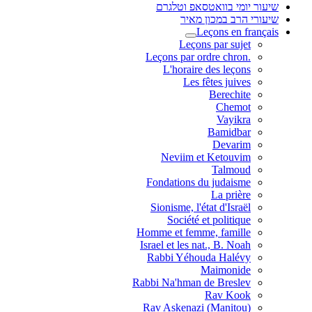
שיעור יומי בוואטסאפ וטלגרם
שיעורי הרב במכון מאיר
Leçons en français
Leçons par sujet
.Leçons par ordre chron
L'horaire des leçons
Les fêtes juives
Berechite
Chemot
Vayikra
Bamidbar
Devarim
Neviim et Ketouvim
Talmoud
Fondations du judaisme
La prière
Sionisme, l'état d'Israël
Société et politique
Homme et femme, famille
Israel et les nat., B. Noah
Rabbi Yéhouda Halévy
Maimonide
Rabbi Na'hman de Breslev
Rav Kook
(Rav Askenazi (Manitou