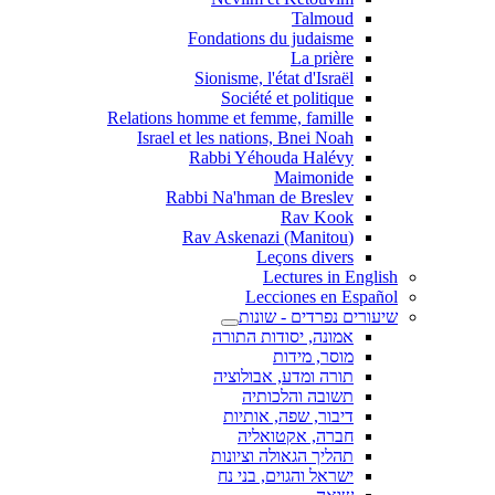
Talmoud
Fondations du judaisme
La prière
Sionisme, l'état d'Israël
Société et politique
Relations homme et femme, famille
Israel et les nations, Bnei Noah
Rabbi Yéhouda Halévy
Maimonide
Rabbi Na'hman de Breslev
Rav Kook
(Rav Askenazi (Manitou
Leçons divers
Lectures in English
Lecciones en Español
שיעורים נפרדים - שונות
אמונה, יסודות התורה
מוסר, מידות
תורה ומדע, אבולוציה
תשובה והלכותיה
דיבור, שפה, אותיות
חברה, אקטואליה
תהליך הגאולה וציונות
ישראל והגוים, בני נח