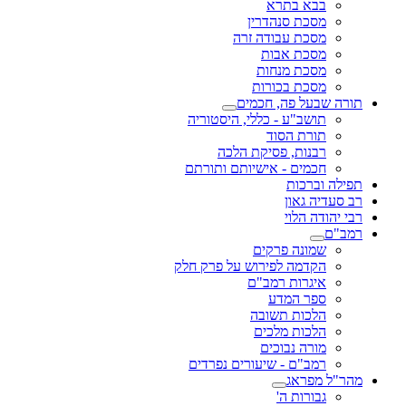
בבא בתרא
מסכת סנהדרין
מסכת עבודה זרה
מסכת אבות
מסכת מנחות
מסכת בכורות
תורה שבעל פה, חכמים
תושב"ע - כללי, היסטוריה
תורת הסוד
רבנות, פסיקת הלכה
חכמים - אישיותם ותורתם
תפילה וברכות
רב סעדיה גאון
רבי יהודה הלוי
רמב"ם
שמונה פרקים
הקדמה לפירוש על פרק חלק
איגרות רמב"ם
ספר המדע
הלכות תשובה
הלכות מלכים
מורה נבוכים
רמב"ם - שיעורים נפרדים
מהר"ל מפראג
גבורות ה'