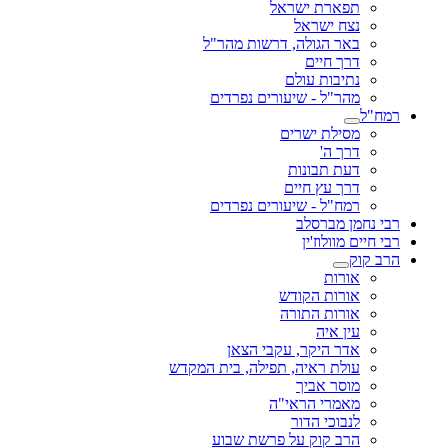
תפארת ישראל
נצח ישראל
באר הגולה, דרשות מהר"ל
דרך חיים
נתיבות עולם
מהר"ל - שיעורים נפרדים
רמח"ל
מסילת ישרים
דרך ה'
דעת תבונות
דרך עץ חיים
רמח"ל - שיעורים נפרדים
רבי נחמן מברסלב
רבי חיים מוולוז'ין
הרב קוק
אורות
אורות הקודש
אורות התורה
עין איה
אדר היקר, עקבי הצאן
עולת ראיה, תפילה, בית המקדש
מוסר אביך
מאמרי הראי"ה
לנבוכי הדור
הרב קוק על פרשת שבוע