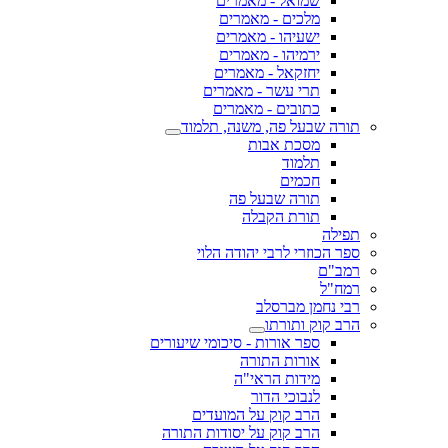
שמואל - מאמרים
מלכים - מאמרים
ישעיהו - מאמרים
ירמיהו - מאמרים
יחזקאל - מאמרים
תרי עשר - מאמרים
כתובים - מאמרים
תורה שבעל פה, משנה, תלמוד
מסכת אבות
תלמוד
חכמים
תורה שבעל פה
תורת הקבלה
תפילה
ספר הכוזרי לרבי יהודה הלוי
רמב"ם
רמח"ל
רבי נחמן מברסלב
הרב קוק ותורתו
ספר אורות - סיכומי שיעורים
אורות התורה
מידות הראי"ה
לנבוכי הדור
הרב קוק על המועדים
הרב קוק על יסודות התורה