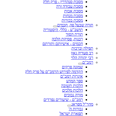
מסכת סנהדרין - פרק חלק
מסכת עבודה זרה
מסכת אבות
מסכת מנחות
מסכת בכורות
תורה שבעל פה, חכמים
תושב"ע - כללי, היסטוריה
תורת הסוד
רבנות, פסיקת הלכה
חכמים - אישיותם ותורתם
תפילה וברכות
רב סעדיה גאון
רבי יהודה הלוי
רמב"ם
שמונה פרקים
הקדמה לפירוש הרמב"ם על פרק חלק
איגרות רמב"ם
ספר המדע
הלכות תשובה
הלכות מלכים
מורה נבוכים
רמב"ם - שיעורים נפרדים
מהר"ל מפראג
גבורות ה'
תפארת ישראל