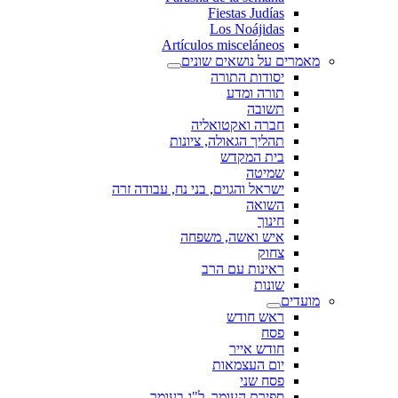
Fiestas Judías
Los Noájidas
Artículos misceláneos
מאמרים על נושאים שונים
יסודות התורה
תורה ומדע
תשובה
חברה ואקטואליה
תהליך הגאולה, ציונות
בית המקדש
שמיטה
ישראל והגוים, בני נח, עבודה זרה
השואה
חינוך
איש ואשה, משפחה
צחוק
ראינות עם הרב
שונות
מועדים
ראש חודש
פסח
חודש אייר
יום העצמאות
פסח שני
ספירת העומר, ל"ג בעומר