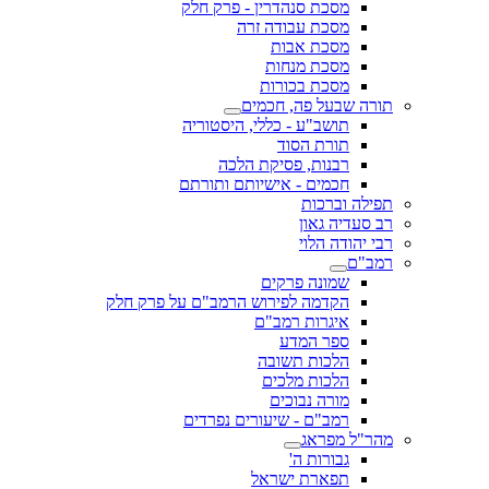
מסכת סנהדרין - פרק חלק
מסכת עבודה זרה
מסכת אבות
מסכת מנחות
מסכת בכורות
תורה שבעל פה, חכמים
תושב"ע - כללי, היסטוריה
תורת הסוד
רבנות, פסיקת הלכה
חכמים - אישיותם ותורתם
תפילה וברכות
רב סעדיה גאון
רבי יהודה הלוי
רמב"ם
שמונה פרקים
הקדמה לפירוש הרמב"ם על פרק חלק
איגרות רמב"ם
ספר המדע
הלכות תשובה
הלכות מלכים
מורה נבוכים
רמב"ם - שיעורים נפרדים
מהר"ל מפראג
גבורות ה'
תפארת ישראל