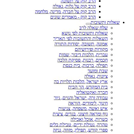
הרב קוק על תשובה
הרב קוק על גלות, גאולה
הרב קוק על חברה, מדינה, מלחמה
הרב קוק - מאמרים שונים
שאלות ותשובות
שלח שאלה לרב
שאלות ותשובות לפי נושא
השאלות והתשובות לפי תאריך
אמונה, תשובה, יסודות התורה
מקורות ופירושיהם
עברית, הלכות דיבור, שמות
חכמים, רבנות, פסיקת הלכה
תפילה, ברכות, בית כנסת
שבת ומועד
ציונות, גאולה
ארץ ישראל, הלכות תלויות בה
בית המקדש, הר הבית
חברה ואקטואליה
עבודה זרה, ישראל והגוים, גיור
חינוך, לימודים, הוראה
איש ואשה, משפחה, צניעות
גוף ומראה חיצוני, בגדים, ציצית
כשרות, אוכל ואכילה
טהרה, נטילת ידיים, טבילת כלים
ספרי קודש, תפילין, מזוזה, גניזה