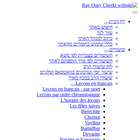
דף הבית
חיפוש באתר
עזור לנו!
כתוב למנהל האתר
כללי שימוש בחומרים מהאתר
שיעורים
השיעורים בעברית לפי נושא
השיעורים לפי סדר הוספתם לאתר
לוח שיעורי הרב
שיעור יומי ועדכונים בוואטסאפ וטלגרם
שיעורי הרב במכון מאיר
Leçons en français
Leçons en français - par sujet
Leçons par ordre chronologique
L'horaire des leçons
Les fêtes juives
Berechite
Chemot
Vayikra
Bamidbar
Devarim
Neviim et Ketouvim