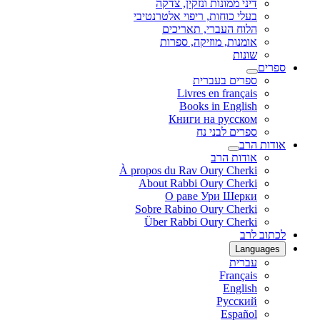
דיני ממונות ונזקין, צדקה
בעלי כוחות, ריפוי אלטרנטיבי
הלוח העברי, תאריכים
אומנות, מוזיקה, ספרות
שונות
ספרים
ספרים בעברית
Livres en français
Books in English
Книги на русском
ספרים לבני נח
אודות הרב
אודות הרב
À propos du Rav Oury Cherki
About Rabbi Oury Cherki
О раве Ури Шерки
Sobre Rabino Oury Cherki
Über Rabbi Oury Cherki
לכתוב לרב
Languages
עברית
Français
English
Русский
Español