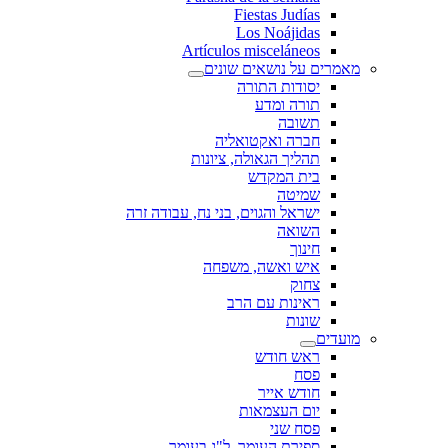
Fiestas Judías
Los Noájidas
Artículos misceláneos
מאמרים על נושאים שונים
יסודות התורה
תורה ומדע
תשובה
חברה ואקטואליה
תהליך הגאולה, ציונות
בית המקדש
שמיטה
ישראל והגוים, בני נח, עבודה זרה
השואה
חינוך
איש ואשה, משפחה
צחוק
ראינות עם הרב
שונות
מועדים
ראש חודש
פסח
חודש אייר
יום העצמאות
פסח שני
ספירת העומר, ל"ג בעומר