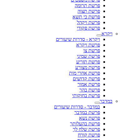
פרשת תרומה
פרשת תצוה
פרשת כי תשא
פרשת ויקהל
פרשת פקודי
ויקרא
ויקרא - סדרות שיעורים
פרשת ויקרא
פרשת צו
פרשת שמיני
פרשת תזריע
פרשת מצורע
פרשת אחרי מות
פרשת קדושים
פרשת אמור
פרשת בהר
פרשת בחוקותי
במדבר
במדבר - סדרות שיעורים
פרשת במדבר
פרשת נשא
פרשת בהעלותך
פרשת שלח לך
פרשת קורח