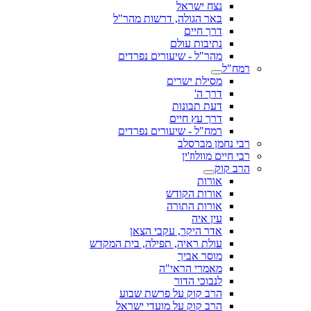
נצח ישראל
באר הגולה, דרשות מהר"ל
דרך חיים
נתיבות עולם
מהר"ל - שיעורים נפרדים
רמח"ל
מסילת ישרים
דרך ה'
דעת תבונות
דרך עץ חיים
רמח"ל - שיעורים נפרדים
רבי נחמן מברסלב
רבי חיים מוולוז'ין
הרב קוק
אורות
אורות הקודש
אורות התורה
עין איה
אדר היקר, עקבי הצאן
עולת ראיה, תפילה, בית המקדש
מוסר אביך
מאמרי הראי"ה
לנבוכי הדור
הרב קוק על פרשת שבוע
הרב קוק על מועדי ישראל