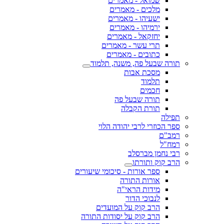
שמואל - מאמרים
מלכים - מאמרים
ישעיהו - מאמרים
ירמיהו - מאמרים
יחזקאל - מאמרים
תרי עשר - מאמרים
כתובים - מאמרים
תורה שבעל פה, משנה, תלמוד
מסכת אבות
תלמוד
חכמים
תורה שבעל פה
תורת הקבלה
תפילה
ספר הכוזרי לרבי יהודה הלוי
רמב"ם
רמח"ל
רבי נחמן מברסלב
הרב קוק ותורתו
ספר אורות - סיכומי שיעורים
אורות התורה
מידות הראי"ה
לנבוכי הדור
הרב קוק על המועדים
הרב קוק על יסודות התורה