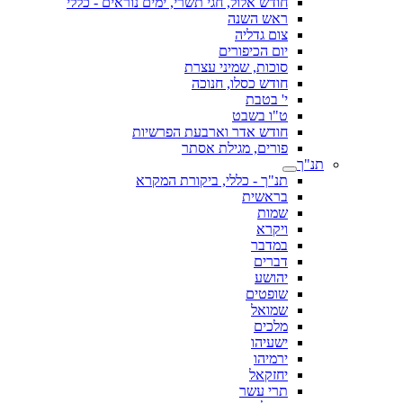
חודש אלול, חגי תשרי, ימים נוראים - כללי
ראש השנה
צום גדליה
יום הכיפורים
סוכות, שמיני עצרת
חודש כסלו, חנוכה
י' בטבת
ט"ו בשבט
חודש אדר וארבעת הפרשיות
פורים, מגילת אסתר
תנ"ך
תנ"ך - כללי, ביקורת המקרא
בראשית
שמות
ויקרא
במדבר
דברים
יהושע
שופטים
שמואל
מלכים
ישעיהו
ירמיהו
יחזקאל
תרי עשר