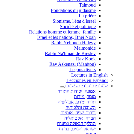
Talmoud
Fondations du judaisme
La prière
Sionisme, l'état d'Israël
Société et politique
Relations homme et femme, famille
Israel et les nations, Bnei Noah
Rabbi Yéhouda Halévy
Maimonide
Rabbi Na'hman de Breslev
Rav Kook
(Rav Askenazi (Manitou
Leçons divers
Lectures in English
Lecciones en Español
שיעורים נפרדים - שונות
אמונה, יסודות התורה
מוסר, מידות
תורה ומדע, אבולוציה
תשובה והלכותיה
דיבור, שפה, אותיות
חברה, אקטואליה
תהליך הגאולה וציונות
ישראל והגוים, בני נח