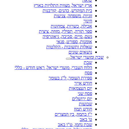
שואה
ארץ ישראל, מצוות התלויות בארץ
בית המקדש, כהנים, קורבנות
זוגיות, משפחה, צניעות
חינוך
אכילה, כשרות, צמחונות
ספר תורה, תפילין, מזוזה, ציצית
גשם, מיים, סביבה, גיאוגרפיה
אומנות, ספורט, פנאי
שאלות ותשובות - הקלטות
נושאים שונים
שבת ומועדי ישראל
שבת
הלוח העברי, מועדי ישראל, ראש חודש - כללי
פסח
ספירת העומר, ל"ג בעומר
חודש אייר
יום העצמאות
פסח שני
יום ירושלים
שבועות
חודש תמוז
י"ז בתמוז, בין המצרים
ט' באב
שבת נחמו, ט"ו באב