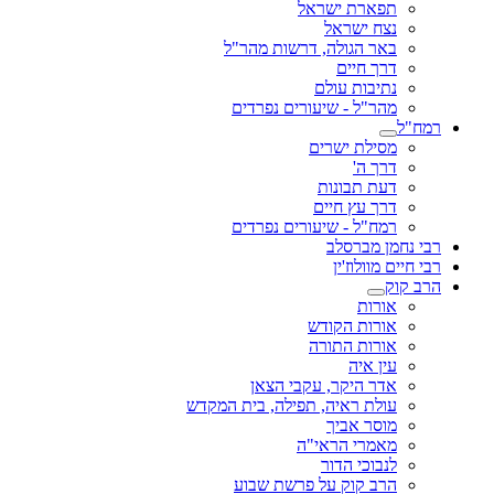
תפארת ישראל
נצח ישראל
באר הגולה, דרשות מהר"ל
דרך חיים
נתיבות עולם
מהר"ל - שיעורים נפרדים
רמח"ל
מסילת ישרים
דרך ה'
דעת תבונות
דרך עץ חיים
רמח"ל - שיעורים נפרדים
רבי נחמן מברסלב
רבי חיים מוולוז'ין
הרב קוק
אורות
אורות הקודש
אורות התורה
עין איה
אדר היקר, עקבי הצאן
עולת ראיה, תפילה, בית המקדש
מוסר אביך
מאמרי הראי"ה
לנבוכי הדור
הרב קוק על פרשת שבוע