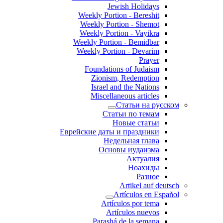
Jewish Holidays
Weekly Portion - Bereshit
Weekly Portion - Shemot
Weekly Portion - Vayikra
Weekly Portion - Bemidbar
Weekly Portion - Devarim
Prayer
Foundations of Judaism
Zionism, Redemption
Israel and the Nations
Miscellaneous articles
Статьи на русском
Статьи по темам
Новые статьи
Еврейские даты и праздники
Недельная глава
Основы иудаизма
Актуалия
Ноахиды
Разное
Artikel auf deutsch
Artículos en Español
Artículos por tema
Artículos nuevos
Parashá de la semana