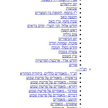
יום ירושלים
שבועות
י"ז בתמוז, תקופת בין המצרים
תשעה באב
שבת נחמו, ט"ו באב
חודש אלול, חגי תשרי, ימים נוראים
ראש השנה
צום גדליה
יום הכיפורים
סוכות, שמחת תורה
חודש כסלו, חנוכה
עשרה בטבת
ט"ו בשבט
חודש אדר, ארבעת הפרשיות
פורים
תנ"ך
תנ"ך - מאמרים כלליים, ביקורת המקרא
בראשית - מאמרים על פרשת שבוע
שמות - מאמרים על פרשת שבוע
ויקרא - מאמרים על פרשת שבוע
במדבר - מאמרים על פרשת שבוע
דברים - מאמרים על פרשת שבוע
יהושע - מאמרים
שופטים - מאמרים