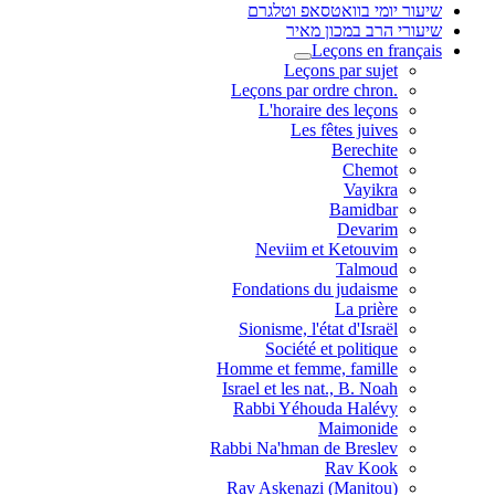
שיעור יומי בוואטסאפ וטלגרם
שיעורי הרב במכון מאיר
Leçons en français
Leçons par sujet
.Leçons par ordre chron
L'horaire des leçons
Les fêtes juives
Berechite
Chemot
Vayikra
Bamidbar
Devarim
Neviim et Ketouvim
Talmoud
Fondations du judaisme
La prière
Sionisme, l'état d'Israël
Société et politique
Homme et femme, famille
Israel et les nat., B. Noah
Rabbi Yéhouda Halévy
Maimonide
Rabbi Na'hman de Breslev
Rav Kook
(Rav Askenazi (Manitou