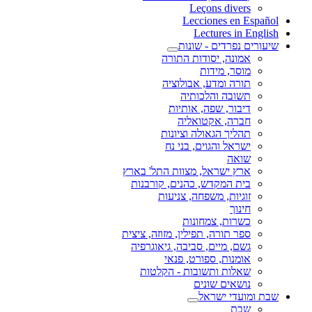
Leçons divers
Lecciones en Español
Lectures in English
שיעורים נפרדים - שונות
אמונה, יסודות התורה
מוסר, מידות
תורה ומדע, אבולוציה
תשובה והלכותיה
דיבור, שפה, אותיות
חברה, אקטואליה
תהליך הגאולה וציונות
ישראל והגוים, בני נח
שואה
ארץ ישראל, מצוות התל' בארץ
בית המקדש, כהנים, קורבנות
זוגיות, משפחה, צניעות
חינוך
כשרות, צמחונות
ספר תורה, תפילין, מזוזה, ציצית
גשם, מיים, סביבה, גיאוגרפיה
אומנות, ספורט, פנאי
שאלות ותשובות - הקלטות
נושאים שונים
שבת ומועדי ישראל
שבת