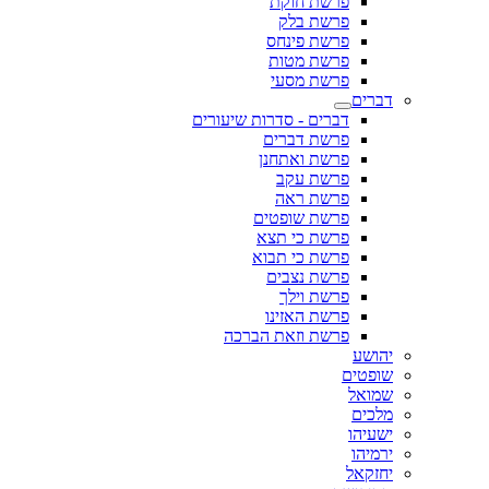
פרשת חוקת
פרשת בלק
פרשת פינחס
פרשת מטות
פרשת מסעי
דברים
דברים - סדרות שיעורים
פרשת דברים
פרשת ואתחנן
פרשת עקב
פרשת ראה
פרשת שופטים
פרשת כי תצא
פרשת כי תבוא
פרשת נצבים
פרשת וילך
פרשת האזינו
פרשת וזאת הברכה
יהושע
שופטים
שמואל
מלכים
ישעיהו
ירמיהו
יחזקאל