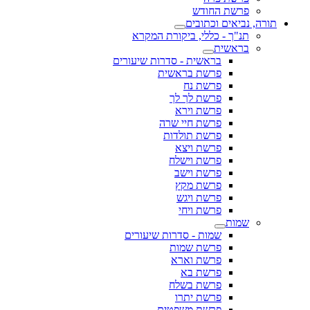
פרשת החודש
תורה, נביאים וכתובים
תנ"ך - כללי, ביקורת המקרא
בראשית
בראשית - סדרות שיעורים
פרשת בראשית
פרשת נח
פרשת לך לך
פרשת וירא
פרשת חיי שרה
פרשת תולדות
פרשת ויצא
פרשת וישלח
פרשת וישב
פרשת מקץ
פרשת ויגש
פרשת ויחי
שמות
שמות - סדרות שיעורים
פרשת שמות
פרשת וארא
פרשת בא
פרשת בשלח
פרשת יתרו
פרשת משפטים