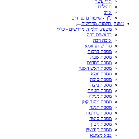
תרי עשר
תהילים
איוב
נ"ך - שיעורים נפרדים
משנה, תלמוד, מדרשים
משנה, תלמוד, מדרשים - כללי
בראשית רבה
איכה רבה
מדרש תנחומא
מסכת ברכות
מסכת שבת
מסכת פסחים
מסכת ראש השנה
מסכת יומא
מסכת סוכה
מסכת ביצה
מסכת תענית
מסכת מגילה
מסכת מועד קטן
מסכת חגיגה
מסכת כתובות
מסכת סוטה
מסכת גיטין
מסכת קידושין
בבא מציעא