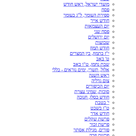
מועדי ישראל, ראש חודש
פסח
ספירת העומר, ל"ג בעומר
חודש אייר
יום העצמאות
פסח שני
יום ירושלים
שבועות
חודש תמוז
י"ז בתמוז, בין המצרים
ט' באב
שבת נחמו, ט"ו באב
אלול, תשרי, ימים נוראים - כללי
ראש השנה
צום גדליה
יום הכיפורים
סוכות, שמיני עצרת
חודש כסלו, חנוכה
י' בטבת
ט"ו בשבט
חודש אדר
פרשת שקלים
פרשת זכור
פורים, מגילת אסתר
פרשת פרה