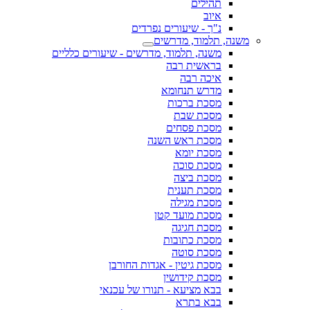
תהילים
איוב
נ"ך - שיעורים נפרדים
משנה, תלמוד, מדרשים
משנה, תלמוד, מדרשים - שיעורים כלליים
בראשית רבה
איכה רבה
מדרש תנחומא
מסכת ברכות
מסכת שבת
מסכת פסחים
מסכת ראש השנה
מסכת יומא
מסכת סוכה
מסכת ביצה
מסכת תענית
מסכת מגילה
מסכת מועד קטן
מסכת חגיגה
מסכת כתובות
מסכת סוטה
מסכת גיטין - אגדות החורבן
מסכת קידושין
בבא מציעא - תנורו של עכנאי
בבא בתרא