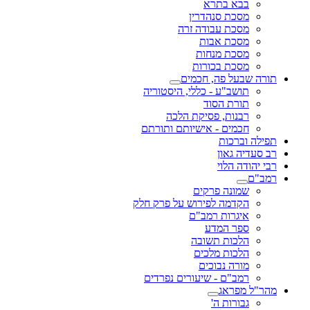
בבא בתרא
מסכת סנהדרין
מסכת עבודה זרה
מסכת אבות
מסכת מנחות
מסכת בכורות
תורה שבעל פה, חכמים
תושב"ע - כללי, היסטוריה
תורת הסוד
רבנות, פסיקת הלכה
חכמים - אישיותם ותורתם
תפילה וברכות
רב סעדיה גאון
רבי יהודה הלוי
רמב"ם
שמונה פרקים
הקדמה לפירוש על פרק חלק
איגרות רמב"ם
ספר המדע
הלכות תשובה
הלכות מלכים
מורה נבוכים
רמב"ם - שיעורים נפרדים
מהר"ל מפראג
גבורות ה'