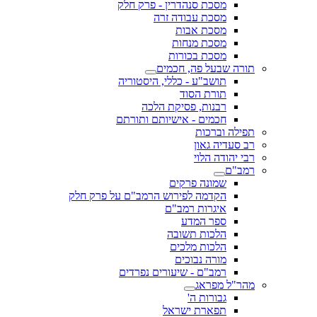
מסכת סנהדרין - פרק חלק
מסכת עבודה זרה
מסכת אבות
מסכת מנחות
מסכת בכורות
תורה שבעל פה, חכמים
תושב"ע - כללי, היסטוריה
תורת הסוד
רבנות, פסיקת הלכה
חכמים - אישיותם ותורתם
תפילה וברכות
רב סעדיה גאון
רבי יהודה הלוי
רמב"ם
שמונה פרקים
הקדמה לפירוש הרמב"ם על פרק חלק
איגרות רמב"ם
ספר המדע
הלכות תשובה
הלכות מלכים
מורה נבוכים
רמב"ם - שיעורים נפרדים
מהר"ל מפראג
גבורות ה'
תפארת ישראל