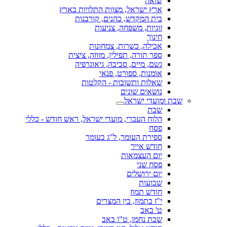
שואה
ארץ ישראל, מצוות התלויות בארץ
בית המקדש, כהנים, קורבנות
זוגיות, משפחה, צניעות
חינוך
אכילה, כשרות, צמחונות
ספר תורה, תפילין, מזוזה, ציצית
גשם, מיים, סביבה, גיאוגרפיה
אומנות, ספורט, פנאי
שאלות ותשובות - הקלטות
נושאים שונים
שבת ומועדי ישראל
שבת
הלוח העברי, מועדי ישראל, ראש חודש - כללי
פסח
ספירת העומר, ל"ג בעומר
חודש אייר
יום העצמאות
פסח שני
יום ירושלים
שבועות
חודש תמוז
י"ז בתמוז, בין המצרים
ט' באב
שבת נחמו, ט"ו באב