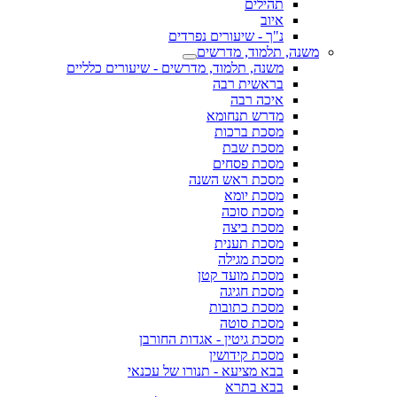
תהילים
איוב
נ"ך - שיעורים נפרדים
משנה, תלמוד, מדרשים
משנה, תלמוד, מדרשים - שיעורים כלליים
בראשית רבה
איכה רבה
מדרש תנחומא
מסכת ברכות
מסכת שבת
מסכת פסחים
מסכת ראש השנה
מסכת יומא
מסכת סוכה
מסכת ביצה
מסכת תענית
מסכת מגילה
מסכת מועד קטן
מסכת חגיגה
מסכת כתובות
מסכת סוטה
מסכת גיטין - אגדות החורבן
מסכת קידושין
בבא מציעא - תנורו של עכנאי
בבא בתרא