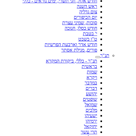
חודש אלול, חגי תשרי, ימים נוראים - כללי
ראש השנה
צום גדליה
יום הכיפורים
סוכות, שמיני עצרת
חודש כסלו, חנוכה
י' בטבת
ט"ו בשבט
חודש אדר וארבעת הפרשיות
פורים, מגילת אסתר
תנ"ך
תנ"ך - כללי, ביקורת המקרא
בראשית
שמות
ויקרא
במדבר
דברים
יהושע
שופטים
שמואל
מלכים
ישעיהו
ירמיהו
יחזקאל
תרי עשר