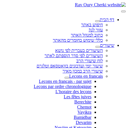
דף הבית
חיפוש באתר
עזור לנו!
כתוב למנהל האתר
כללי שימוש בחומרים מהאתר
שיעורים
השיעורים בעברית לפי נושא
השיעורים לפי סדר הוספתם לאתר
לוח שיעורי הרב
שיעור יומי ועדכונים בוואטסאפ וטלגרם
שיעורי הרב במכון מאיר
Leçons en français
Leçons en français - par sujet
Leçons par ordre chronologique
L'horaire des leçons
Les fêtes juives
Berechite
Chemot
Vayikra
Bamidbar
Devarim
Neviim et Ketouvim