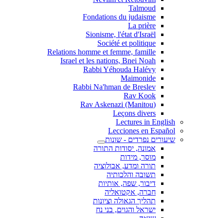
Talmoud
Fondations du judaisme
La prière
Sionisme, l'état d'Israël
Société et politique
Relations homme et femme, famille
Israel et les nations, Bnei Noah
Rabbi Yéhouda Halévy
Maimonide
Rabbi Na'hman de Breslev
Rav Kook
(Rav Askenazi (Manitou
Leçons divers
Lectures in English
Lecciones en Español
שיעורים נפרדים - שונות
אמונה, יסודות התורה
מוסר, מידות
תורה ומדע, אבולוציה
תשובה והלכותיה
דיבור, שפה, אותיות
חברה, אקטואליה
תהליך הגאולה וציונות
ישראל והגוים, בני נח