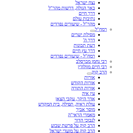
נצח ישראל
באר הגולה, דרשות מהר"ל
דרך חיים
נתיבות עולם
מהר"ל - שיעורים נפרדים
רמח"ל
מסילת ישרים
דרך ה'
דעת תבונות
דרך עץ חיים
רמח"ל - שיעורים נפרדים
רבי נחמן מברסלב
רבי חיים מוולוז'ין
הרב קוק
אורות
אורות הקודש
אורות התורה
עין איה
אדר היקר, עקבי הצאן
עולת ראיה, תפילה, בית המקדש
מוסר אביך
מאמרי הראי"ה
לנבוכי הדור
הרב קוק על פרשת שבוע
הרב קוק על מועדי ישראל