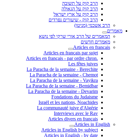
הרב קוק על תשובה
הרב קוק על הגאולה
הרב קוק על ארץ ישראל
הרב קוק - שיעורים נפרדים
הרב אשכנזי (מניטו)
מאמרים
המאמרים של הרב אורי שרקי לפי נושא
מאמרים חדשים
Articles en français
Articles en français par sujet
.Articles en français - par ordre chron
Les fêtes juives
La Paracha de la semaine - Berechite
La Paracha de la semaine - Chemot
La Paracha de la semaine - Vayikra
La Paracha de la semaine - Bemidbar
La Paracha de la semaine - Devarim
Fondations du Judaisme
Israël et les nations, Noachides
La communauté juive d'Algérie
Interviews avec le Rav
Articles divers en français
Articles in English
Articles in English by subject
Articles in English - by date